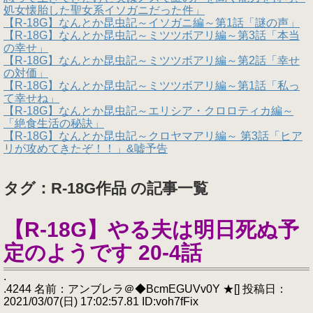
処女懐胎した聖女系イソガニだった件」
【R-18G】なんとか昆虫記～イソガニ編～第1話「謎の声」
【R-18G】なんとか昆虫記～ミツツボアリ編～第3話「本当
の幸せ」
【R-18G】なんとか昆虫記～ミツツボアリ編～第2話「幸せ
の対価」
【R-18G】なんとか昆虫記～ミツツボアリ編～第1話「私っ
て幸せね」
【R-18G】なんとか昆虫記～エリシア・クロロティカ編～
「絶食生活の秘訣」
【R-18G】なんとか昆虫記～クロヤマアリ編～ 第3話「ヒア
リが攻めてきたぞ！！」&嘘予告
タグ：R-18G作品 の記事一覧
【R-18G】やる夫は明日死ぬ予
定のようです 20-4話
.
.4244 名前：アンブレラ＠◆BcmEGUVv0Y ★[] 投稿日：
2021/03/07(日) 17:02:57.81 ID:voh7fFix