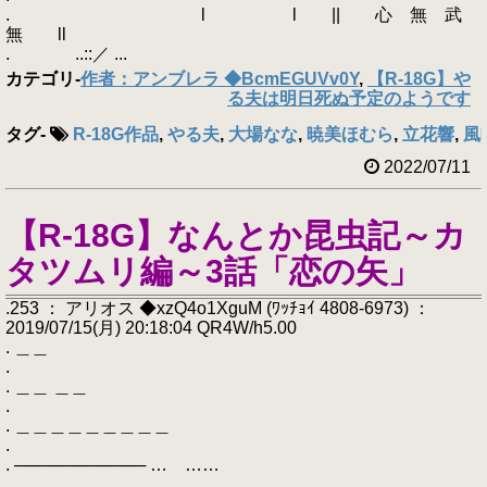
. l l || 心 無 武
無 ll
. ..::／ ...
カテゴリ
-
作者：アンブレラ ◆BcmEGUVv0Y
,
【R-18G】や
る夫は明日死ぬ予定のようです
タグ
-
R-18G作品
,
やる夫
,
大場なな
,
暁美ほむら
,
立花響
,
風
2022/07/11
【R-18G】なんとか昆虫記～カ
タツムリ編～3話「恋の矢」
.253 ： アリオス ◆xzQ4o1XguM (ﾜｯﾁｮｲ 4808-6973) ：
2019/07/15(月) 20:18:04 QR4W/h5.00
. ＿＿
.
. ＿＿ ＿＿
.
. ＿＿＿＿＿＿＿＿＿
.
. ─────────── … ……
.