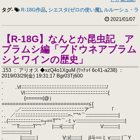
タグ
-
R-18G作品
,
シエスタ(ゼロの使い魔)
,
ルルーシュ・ラ
2021/01/07
【R-18G】なんとか昆虫記 ア
ブラムシ編「ブドウネアブラム
シとワインの歴史」
.153 ： アリオス ◆xzQ4o1XguM (ﾜｯﾁｮｲ 6c41-a238) ：
2019/03/29(金) 19:31:17 Bgr03Tj600
.
. .Ⅵﾆﾆﾆﾆﾆﾆﾆﾆﾆﾆﾆﾆﾆﾆﾆﾆﾆﾆﾆﾆﾆﾆﾆﾆﾆﾆﾆﾆﾆﾆﾆﾆﾆﾆ/
. Ⅵﾆﾆﾆﾆﾆﾆﾆﾆﾆﾆﾆﾆﾆﾆﾆﾆﾆﾆﾆﾆﾆﾆﾆﾆﾆﾆﾆﾆﾆﾆﾆﾆﾆ{
. {======(@）
===============================≦{
. .／ﾆﾆﾆﾆﾆﾆﾆﾆﾆﾆﾆﾆﾆﾆﾆﾆﾆﾆﾆﾆﾆﾆﾆﾆﾆア⌒￣￣￣「
. . ／ﾆﾆﾆﾆﾆﾆﾆﾆﾆﾆﾆﾆﾆﾆﾆﾆﾆﾆﾆﾆﾆ=‐.冖^⌒::::::::::::::::::::::::::|
. ..(ﾆﾆﾆﾆﾆﾆﾆﾆﾆﾆﾆﾆﾆ=┬==T冖⌒‐ミ∨:::::::::::::::::::::::::::::::::::::::|
. . ￣T:::::::::::T冖⌒ |:::::i{::::::::|´ V::::::::::::|
:::::::::::::::::::::::|
. |::::::::::: | ___ V::i{::::::::| jI斗==ミ v:::::::: |⌒Y