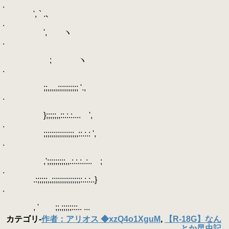
.
', ` .､
.
', ヽ
.
; ヽ
.
;;,,,,,;;;;;;;;;; '.,
.
};;;;;,,::.:.:.... ',
.
;;;;;;;;;;;;;;;,,::.:.: ',
.
,';;;;;;;;;,,.:.:.:..:.. ;
.
.:;;;;;,,;;;;;;;;;;;;;;:.:.:..}
.
, ' ;;,;;;;;:::.. ...
カテゴリ
-
作者：アリオス ◆xzQ4o1XguM
,
【R-18G】なん
とか昆虫記