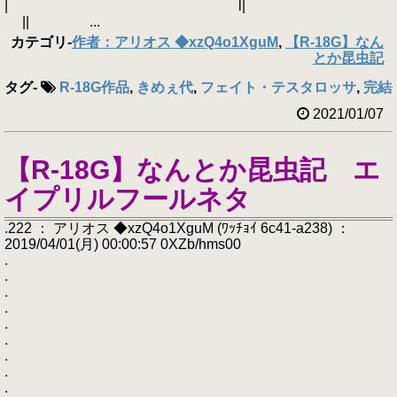
| l|
|| ...
カテゴリ
-
作者：アリオス ◆xzQ4o1XguM
,
【R-18G】なん
とか昆虫記
タグ
-
R-18G作品
,
きめぇ代
,
フェイト・テスタロッサ
,
完結
2021/01/07
【R-18G】なんとか昆虫記 エ
イプリルフールネタ
.222 ： アリオス ◆xzQ4o1XguM (ﾜｯﾁｮｲ 6c41-a238) ：
2019/04/01(月) 00:00:57 0XZb/hms00
.
.
.
.
.
.
.
.
.