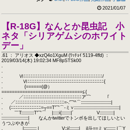
2021/01/07
【R-18G】なんとか昆虫記 小
ネタ「シリアゲムシのホワイト
デー」
.61 ： アリオス ◆xzQ4o1XguM (ﾜｯﾁｮｲ 5119-4ffd) ：
2019/03/14(木) 19:02:34 MF8pSTSk00
.
.
. Ⅵﾆﾆﾆﾆﾆﾆﾆﾆﾆﾆﾆﾆﾆﾆﾆﾆﾆﾆﾆﾆﾆﾆﾆﾆﾆﾆﾆﾆﾆﾆﾆﾆﾆﾆ/
. Ⅵﾆﾆﾆﾆﾆﾆﾆﾆﾆﾆﾆﾆﾆﾆﾆﾆﾆﾆﾆﾆﾆﾆﾆﾆﾆﾆﾆﾆﾆﾆﾆﾆﾆ{
. {======(@）
===============================≦{
. ／ﾆﾆﾆﾆﾆﾆﾆﾆﾆﾆﾆﾆﾆﾆﾆﾆﾆﾆﾆﾆﾆﾆﾆﾆﾆア⌒￣￣￣「
. ／ﾆﾆﾆﾆﾆﾆﾆﾆﾆﾆﾆﾆﾆﾆﾆﾆﾆﾆﾆﾆﾆ=‐.冖^⌒::::::::::::::::::::::::::|
. (ﾆﾆﾆﾆﾆﾆﾆﾆﾆﾆﾆﾆﾆ=┬==T冖⌒‐ミ∨:::::::::::::::::::::::::::::::::::::::|
. ￣T:::::::::::T冖⌒ |:::::i{::::::::|´ V::::::::::::|
:::::::::::::::::::::::| なんかtwitterでトンボを出してほしいとい
うつぶやきが
. |::::::::::: | ___ V::i{::::::::| jI斗==ミ v:::::::: |⌒Y