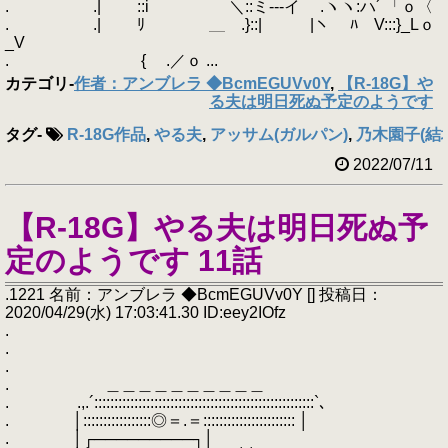
. .| ::i ＼::ミ---イ .ヽヽ:ハ´ 「ｏ〈
. .| ﾘ ＿ .}::| |ヽ ﾊ V:::}_Lｏ
_V
. { .／ｏ ...
カテゴリ
-
作者：アンブレラ ◆BcmEGUVv0Y
,
【R-18G】や
る夫は明日死ぬ予定のようです
タグ
-
R-18G作品
,
やる夫
,
アッサム(ガルパン)
,
乃木園子(結
2022/07/11
【R-18G】やる夫は明日死ぬ予
定のようです 11話
.1221 名前：アンブレラ ◆BcmEGUVv0Y [] 投稿日：
2020/04/29(水) 17:03:41.30 ID:eey2IOfz
.
.
.
. ＿＿＿＿＿＿＿＿＿＿
. .,.´:::::::::::::::::::::::::::::::::::::::::::::::::::::::`､
. │:::::::::::::::::◎＝.＝::::::::::::::::::::::: │
. │┌─────────┐│