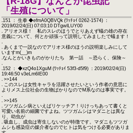
【R-18G】なんとか昆虫記
「生殖について」
.151 ： 生拳 ◆efmA0QBVQk (ﾜｯﾁｮｲ 0262-1574) ：
2019/02/24(日) 07:03:10 DTgwILUY00
. アリオス様！ 私のスレのほうでとりあえず蟻の雄の存在
意義について、何とか頑張って説明してみましたで蟻ます！
.
. あくまで一説なのでアリオス様のほうの説明楽しみにして
いますm(__)m
.なんとかいきものがかりたち 第一話 ～恐らく、保険～
.
.152 ： ◆xzQ4o1XguM (ﾜｯﾁｮｲ 53f3-d5f9) ：2019/02/24(日)
19:46:50 v3eLm6lE00
. >>144
. このスレは女性キャラを活躍させたいという作者の意思に
よりメス上位社会の生物ばかりなのでM系なのは事実です。
.
. >>145
. ツツガムシ病といえばリケッチア！りけっちあって書くと
可愛い名前の細菌ですよね。ツツガムシはマダニとは異な
り、幼虫が
. 吸血し、成虫は寄生しないのが特徴です。マダニもツツガ
ムシも感染症の媒介者なのでヒトは気をつける必要がありま
す。