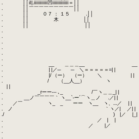
. ││il|.iiiiiiiiiii凹iiiiiiiiiiiii＝││
. ││￣￣￣￣￣￣￣￣￣││
. ││ ０７ ： １５ .││
. ││ 木 ││
. ││ ││
.
.
.
.
.
.
. __ ＿＿＿__ __
. | |／─ ─ ＼＝＝＝＝＝=| |
. |/ （ー） （ー） ＼ | |
. / （__人__） ヽ
| |
. _rーー‐‐- ､_ /￣ヽ＿＿_| |
. __ノ￣￣￣￣｀ ヽ__`-ー´⌒ヽ＿ノ .／| |
. ／￣ ヽ_ _ ーー ヽ__ ヽ、...／ | |
. ノ ｀ヽ／| ／| |
./ ) |／ |_|
. ／ | |
. ／ |／
.
.