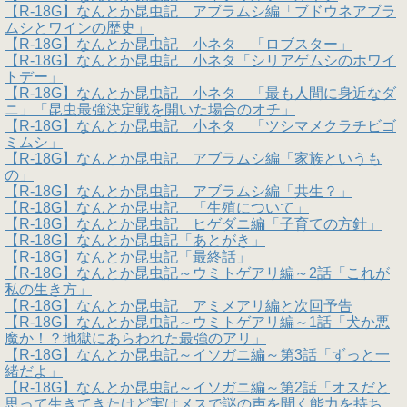
【R-18G】なんとか昆虫記 アブラムシ編「ブドウネアブラ
ムシとワインの歴史」
【R-18G】なんとか昆虫記 小ネタ 「ロブスター」
【R-18G】なんとか昆虫記 小ネタ「シリアゲムシのホワイ
トデー」
【R-18G】なんとか昆虫記 小ネタ 「最も人間に身近なダ
ニ」「昆虫最強決定戦を開いた場合のオチ」
【R-18G】なんとか昆虫記 小ネタ 「ツシマメクラチビゴ
ミムシ」
【R-18G】なんとか昆虫記 アブラムシ編「家族というも
の」
【R-18G】なんとか昆虫記 アブラムシ編「共生？」
【R-18G】なんとか昆虫記 「生殖について」
【R-18G】なんとか昆虫記 ヒゲダニ編「子育ての方針」
【R-18G】なんとか昆虫記「あとがき」
【R-18G】なんとか昆虫記「最終話」
【R-18G】なんとか昆虫記～ウミトゲアリ編～2話「これが
私の生き方」
【R-18G】なんとか昆虫記 アミメアリ編と次回予告
【R-18G】なんとか昆虫記～ウミトゲアリ編～1話「犬か悪
魔か！？地獄にあらわれた最強のアリ」
【R-18G】なんとか昆虫記～イソガニ編～第3話「ずっと一
緒だよ」
【R-18G】なんとか昆虫記～イソガニ編～第2話「オスだと
思って生きてきたけど実はメスで謎の声を聞く能力を持ち、