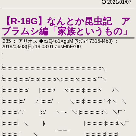
2021/01/07
【R-18G】なんとか昆虫記 ア
ブラムシ編「家族というもの」
.235 ： アリオス ◆xzQ4o1XguM (ﾜｯﾁｮｲ 7315-f4b8) ：
2019/03/03(日) 19:03:01 ausFthFs00
.
.
.
/:::::::::::::::::::::::::::::::::::::::::::::::::::::::::::::::::::::::::::::::::＼
.
/:::::::::::|:::::::::/:::::::/:::::::::::::/＼::::::::::::ﾍ::::::::::::::/.⌒ヽ
.
|:::::::::::::|::::::/ |:::::::::::/ ﾍ:::::::::::::|::::::::::::ﾍ ﾉ＼
.
|:::::::::::::|:::/ ノ |::::::::/ . ＼:::::::|:::::::::::::::｀个＼ ＼
.
|::::::::::::ﾚﾞ.´￣ |: :/ ヽー- ＼::|:::::::::::::::::::＼ ＼厂｀
.
|::::::::::::i ＼ |/ |::::::::::::::::|:::::::::i.＼厂
. _＿＿_
|::::::::::::ｊ ＼ ＿___＿__ |::::::::::::::::|:::::::::|