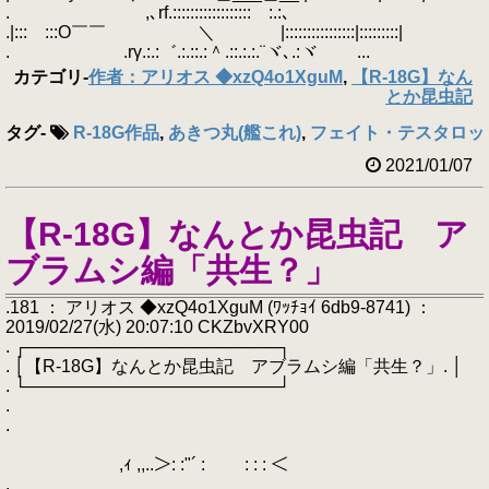
. ,､rf.::::::::::::::::::ゞ:.:､
.|::: :::Ο￣￣ ＼ |::::::::::::::::|:::::::::|
. .rγ.:.:゛.:.::.:＾.::.:.:.¨ヾ､.:ヾ ...
カテゴリ
-
作者：アリオス ◆xzQ4o1XguM
,
【R-18G】なん
とか昆虫記
タグ
-
R-18G作品
,
あきつ丸(艦これ)
,
フェイト・テスタロッ
2021/01/07
【R-18G】なんとか昆虫記 ア
ブラムシ編「共生？」
.181 ： アリオス ◆xzQ4o1XguM (ﾜｯﾁｮｲ 6db9-8741) ：
2019/02/27(水) 20:07:10 CKZbvXRY00
. ┌─────────────────────┐
. │【R-18G】なんとか昆虫記 アブラムシ編「共生？」. │
. └─────────────────────┘
.
.
,ｨ ,,..＞: :"´ : ￣￣: : : ＜
.