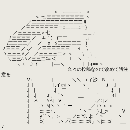
.
.
. ＞ -――― - ＜
. ＞ 七 三三三三三三三三 ヽ
. ／三三三三三三三三三三三 ﾘ
. ／三三三三三三三二ﾆ=====ﾆ二}
. ／三三三三三＞七 ＿＿ }
. ./ 三三三三 ／ 斗 ´ ( )￣￣ .」
. /三三三三／ ／ x ≦三三三三三 )
../ 三三三 ／ .／ ／三三三三三三ﾆ ィ ',
.ヽ三三三∧／ ／三三三三二＞ ＜ ', ',
. ＼三三ﾊ ﾍ∠三三二ﾆ= ＜ l .ヽ ', ',
. ゝ-.〈 .〉ｲ | -―＼ |.ｊｨ== ヽ
i 久々の投稿なので改めて諸注
意を
. .V i | ＼＼ i 了沙 N .i
. .| .| .| ,イ示iヽ ヽ .i .|
. .| | .| ￣ ｀ .} |
. .| .| .r 、「ヽ __ ' ｲi l
. .| .ﾍ ﾍ ﾍ| V .／: |ﾚ′
. .| :ヽj.ﾍ|ヽ ヽ ｀ ー ／ iヽ＞ ＜
. .| :::::::::ﾄ 、 ｀ヽ.T } .|_:ﾍ V
. .| γ⌒ヽ、＞ ＿ ノ::::Y.ﾘ .|:::｀ヽ ヽ
. .| ::{ .ヽ／{::::::::::::::::ﾘ」ヽ|:::::::/ __
ﾉ