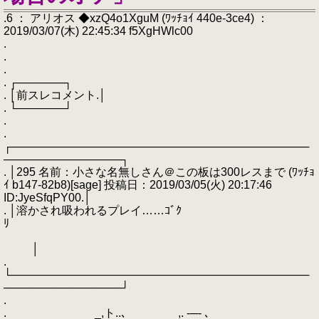
.6 ： アリオス ◆xzQ4o1XguM (ﾜｯﾁｮｲ 440e-3ce4) ：
2019/03/07(木) 22:45:34 f5XgHWlc00
.
.
.
. ┌──────┐
. │前スレコメント.│
. └──────┘
.
.
┌──────────────────────────────────────
───────────────┐
. │295 名前：小さな名無しさん＠この板は300レスまで (ﾜｯﾁｮ
ｲ b147-82b8)[sage] 投稿日：2019/03/05(火) 20:17:46
ID:JyeSfqPY00.│
. │溶かされ吸われるプレイ……ｺﾞｸ
ﾘ
│
.
└──────────────────────────────────────
───────────────┘
.
. _,ト..､ ,. -─- ､