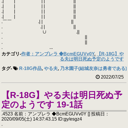
.| | | | ||
.| | | | ||
.| | | | ||
.| | | | ||
.￣￣ .| | ||
. .| | ||
. ∪ .||
. ||
. ||
. ...
カテゴリ
-
作者：アンブレラ ◆BcmEGUVv0Y
,
【R-18G】や
る夫は明日死ぬ予定のようです
タグ
-
R-18G作品
,
やる夫
,
乃木園子(結城友奈は勇者である)
2022/07/25
【R-18G】やる夫は明日死ぬ予
定のようです 19-1話
.4523 名前：アンブレラ ◆BcmEGUVv0Y [] 投稿日：
2020/09/05(土) 14:37:43.15 ID:gy/esgz4
.