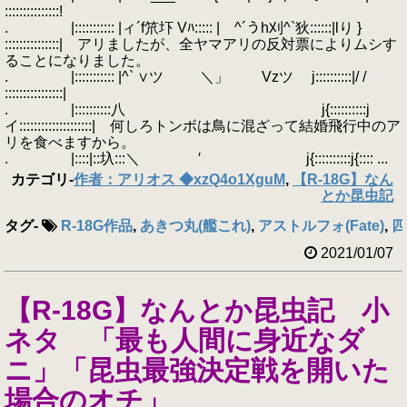
:::::::::::::::!
. |::::::::::: |ィ´f笊圷 Vﾊ::::: | ^´うh刈^`狄::::::|lり }
:::::::::::::::| アリましたが、全ヤマアリの反対票によりムシす
ることになりました。
. |::::::::::: |^` ∨ツ ＼」 Vzツ j::::::::::|/ /
::::::::::::::::|
. |::::::::::八 j{::::::::::j
イ::::::::::::::::::::| 何しろトンボは鳥に混ざって結婚飛行中のア
リを食べますから。
. |::::|::圦:::＼ ′ j{::::::::::j{:::: ...
カテゴリ
-
作者：アリオス ◆xzQ4o1XguM
,
【R-18G】なん
とか昆虫記
タグ
-
R-18G作品
,
あきつ丸(艦これ)
,
アストルフォ(Fate)
,
四
2021/01/07
【R-18G】なんとか昆虫記 小
ネタ 「最も人間に身近なダ
ニ」「昆虫最強決定戦を開いた
場合のオチ」