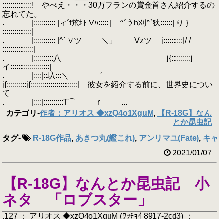
:::::::::::::::! やべえ・・・30万フランの賞金首さん紹介するの
忘れてた。
. |::::::::::: |ィ´f笊圷 Vﾊ::::: | ^´うh刈^`狄::::::|lり }
:::::::::::::::|
. |::::::::::: |^` ∨ツ ＼」 Vzツ j::::::::::|/ /
::::::::::::::::|
. |::::::::::八 j{::::::::::j
イ::::::::::::::::::::|
. |::::|::圦:::＼ ′
j{::::::::::j{::::::::::::::::::::::::| 彼女を紹介する前に、世界史につい
て
. |::::|::::::::::T⌒ r ...
カテゴリ
-
作者：アリオス ◆xzQ4o1XguM
,
【R-18G】なん
とか昆虫記
タグ
-
R-18G作品
,
あきつ丸(艦これ)
,
アンリマユ(Fate)
,
キャ
2021/01/07
【R-18G】なんとか昆虫記 小
ネタ 「ロブスター」
.127 ： アリオス ◆xzQ4o1XguM (ﾜｯﾁｮｲ 8917-2cd3) ：