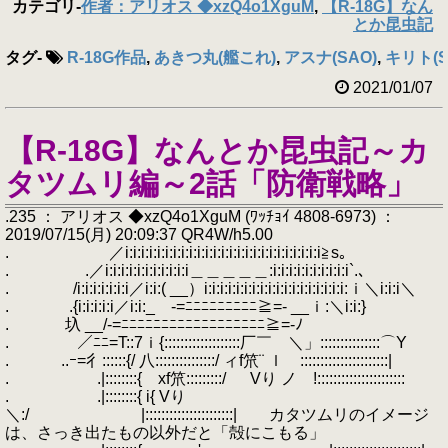
カテゴリ
-
作者：アリオス ◆xzQ4o1XguM
,
【R-18G】なん
とか昆虫記
タグ
-
R-18G作品
,
あきつ丸(艦これ)
,
アスナ(SAO)
,
キリト(S
2021/01/07
【R-18G】なんとか昆虫記～カ
タツムリ編～2話「防衛戦略」
.235 ： アリオス ◆xzQ4o1XguM (ﾜｯﾁｮｲ 4808-6973) ：
2019/07/15(月) 20:09:37 QR4W/h5.00
. ／i:i:i:i:i:i:i:i:i:i:i:i:i:i:i:i:i:i:i:i:i:i:i:i:i≧s｡
. .／i:i:i:i:i:i:i:i:i:i:i＿＿＿＿＿:i:i:i:i:i:i:i:i:i:i`.､
. /i:i:i:i:i:i:i／i:i:( __）i:i:i:i:i:i:i:i:i:i:i:i:i:i:i:i:i:i:ｉ＼i:i:i＼
. .{i:i:i:i:i／i:i:_ -=ﾆﾆﾆﾆﾆﾆﾆﾆﾆ≧=- __ｉ:＼i:i:}
. 圦 __/-=ﾆﾆﾆﾆﾆﾆﾆﾆﾆﾆﾆﾆﾆﾆﾆﾆﾆﾆ≧=-ﾉ
. ／ﾆﾆ=T::7ｉ{:::::::::::::::::::厂￣ ＼」:::::::::::::::⌒Y
. ..ｰ=彳::::::{/ 八:::::::::::::::/ ィf笊¨ ｌ ::::::::::::::::::::::|
. .|::::::::{ xf笊:::::::::/ Vり ノ !::::::::::::::::::::::
. .|::::::::{ i{ Vり
＼:/ |::::::::::::::::::::::| カタツムリのイメージ
は、さっき出たもの以外だと「殻にこもる」