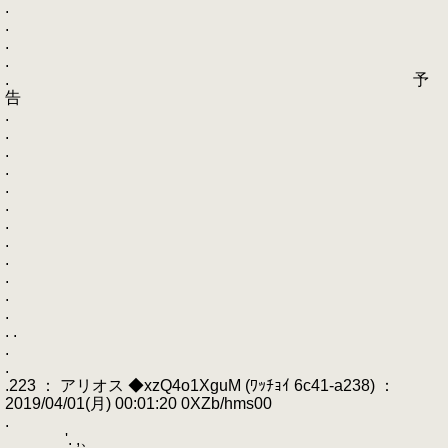
.
.
.
.
. 予
告
.
.
.
.
.
.
.
.
.
.
.
.
. .
.
.
.223 ： アリオス ◆xzQ4o1XguM (ﾜｯﾁｮｲ 6c41-a238) ：
2019/04/01(月) 00:01:20 0XZb/hms00
.
'. ,、