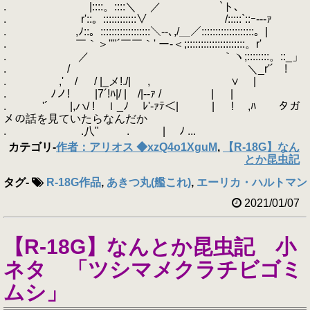
. |::::。::::＼ ／ `ト､
. r'::。::::::::::::∨ /:::::`::ｰ--‐ｧ
. ,ﾉ::。::::::::::::::::::＼‐-､,/＿／:::::::::::::::::::。|
. ￣｀＞''"´￣￣｀' ー‐＜;:::::::::::::::::::::。r'
. ／ ｀ヽ;::::::::。::_」
. / ＼_r'´ !
. ,' / / |_メ!./| , ∨ |
. ﾉノ! |7´!ﾊ|/ | /|-‐ｧ / | |
. '´ |,ハ/ ! ｌ_ﾉ ﾚ'‐ｧﾃ＜| | ! ,ﾊ タガ
メの話を見ていたらなんだか
. .八" . | ﾉ ...
カテゴリ
-
作者：アリオス ◆xzQ4o1XguM
,
【R-18G】なん
とか昆虫記
タグ
-
R-18G作品
,
あきつ丸(艦これ)
,
エーリカ・ハルトマン
2021/01/07
【R-18G】なんとか昆虫記 小
ネタ 「ツシマメクラチビゴミ
ムシ」