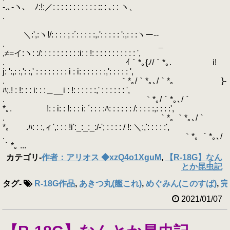
‐.､-ヽ､ ﾉ:!:／: : : : : : : : : : : :: : ､: : ヽ、
.
＼:',:ヽ!/: : : : ; :´: : : : :,.': : : : : ':,: : :ヽー--
. _
,≠=イ:ヽ: :/: : : : : : : : : :i: : !: : : : : : : : : : : ',
. ｲ｀*｡{ﾉ/｀*｡. i!
j: ':,: :,': :,' : : : : : : : : i : i: : : : : : :,': : : : : ',
. ｀*｡/｀*｡､/｀*｡ }-
ﾊ;.! : !: : : i: : :＿__i : !: : : : : :,' : : : : : : ',
. ｀*｡/｀*｡､/｀
*｡. !: : i: : !: : : i: ´: : : :ﾊ: : : : : : /: : : : :,: : : :',
. ｀*｡ ｀*｡､/｀
*｡ .ﾊ: : :,ィ',: : : !i':_:_:_:/-'; : : : : / !: ＼:,': : : : :',
. ｀*｡ ｀*｡､/
｀*｡ ...
カテゴリ
-
作者：アリオス ◆xzQ4o1XguM
,
【R-18G】なん
とか昆虫記
タグ
-
R-18G作品
,
あきつ丸(艦これ)
,
めぐみん(このすば)
,
完
2021/01/07