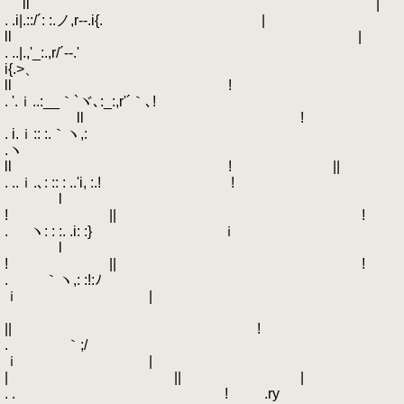
ll |
. .i|.::/´: :.ノ,r--.i{. |
ll |
. ..|.,'_:.,r/´-‐.'
i{.>、
ll !
. '.ｉ..:__｀`ヾ､:_:,r'´｀､!
ll !
. i.ｉ:: :.｀ヽ,:
.ヽ
ll ! ||
. ..ｉ.､: :: : ..'i, :.! !
l
! || !
. ヽ: : :. .i: :} ｉ
l
! || !
. ｀ヽ,: :!:ﾉ
ｉ |
|| !
. ｀;/
ｉ |
| || |
. . ! .ry