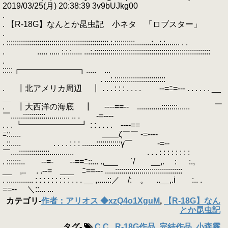
2019/03/25(月) 20:38:39 3v9bUJkg00
.
. 【R-18G】なんとか昆虫記 小ネタ 「ロブスター」
.
. ::::::::::::::::::::::::::::::::::::::::::::::::::.:.::::::::::........:...:.:....... . .
. ..... ..... :.:.:..... ...:.:::::::::::::::::::::::::::::::::::::::::::::::::::::::::
.
:::::┏━━━━━━━┓..... ...
. ...:.:::::::::::::::::::::::::
. ┃北アメリカ周辺 ┃ . . . : : : . . . . --=ﾆ=--- . . . . . . __
＿ ＿＿＿
. ┃大西洋の海底 ┃ ----==-- ............::::::::...... ￣
￣......:::::::::::............ .. . -=----
. . . ┗━━━━━━━┛ : : . . . . ----==
ﾆ::..... ＿＿ζ￣￣ -=----
. ::..... . . . . : : : .......::::::::::::γ￣ -=--
￣....:::::::::::::::............ . . . : : : : : : : :
. :::::::.. --=- --==ﾆ::... .,___ ´/ __,. ￣: :.,
__ ,.. . .--= ___ ﾆ==--- .....:::::::::::::::::::::::::::::::::
. ............. : : : : : : : : : . . . __ ,.....::／ /: 。 ..__,.i :.. .
==-- ＼::... ...
カテゴリ
-
作者：アリオス ◆xzQ4o1XguM
,
【R-18G】なん
とか昆虫記
タグ
-
C.C.
,
R-18G作品
,
完結作品
,
小森霧