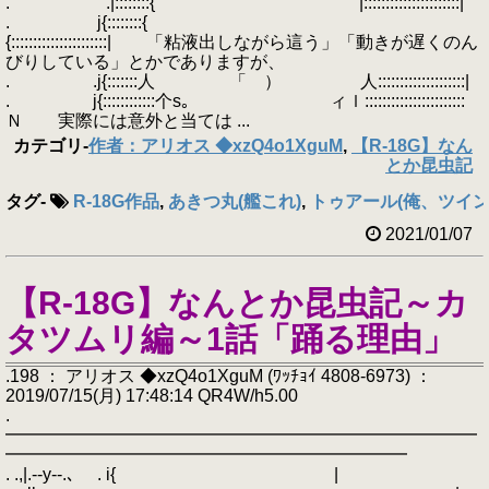
. .|::::::::{ ' |::::::::::::::::::::::|
. j{::::::::{
{::::::::::::::::::::::| 「粘液出しながら這う」「動きが遅くのん
びりしている」とかでありますが、
. .j{:::::::人 「 ） 人::::::::::::::::::::|
. j{::::::::::::个s｡ ィｌ:::::::::::::::::::::::
Ｎ 実際には意外と当ては ...
カテゴリ
-
作者：アリオス ◆xzQ4o1XguM
,
【R-18G】なん
とか昆虫記
タグ
-
R-18G作品
,
あきつ丸(艦これ)
,
トゥアール(俺、ツイ
2021/01/07
【R-18G】なんとか昆虫記～カ
タツムリ編～1話「踊る理由」
.198 ： アリオス ◆xzQ4o1XguM (ﾜｯﾁｮｲ 4808-6973) ：
2019/07/15(月) 17:48:14 QR4W/h5.00
.
━━━━━━━━━━━━━━━━━━━━━━━━━━━
━━━━━━━━━━━━━━━━━━━━━━━
. .,|.-‐y‐-.､ . i{ |