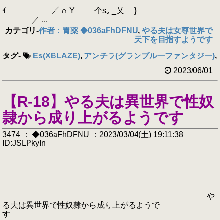
ｲ ／ ∩ Y 个s｡ _乂 }
／ ...
カテゴリ
-
作者：胃薬 ◆036aFhDFNU
,
やる夫は女尊世界で
天下を目指すようです
タグ
-
Es(XBLAZE)
,
アンチラ(グランブルーファンタジー)
,
2023/06/01
【R-18】やる夫は異世界で性奴
隷から成り上がるようです
3474 ： ◆036aFhDFNU ：2023/03/04(土) 19:11:38
ID:JSLPkyIn
や
る夫は異世界で性奴隷から成り上がるようで
す