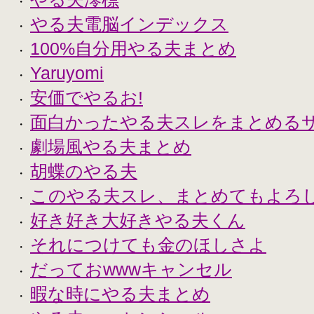
・
やる夫電脳インデックス
・
100%自分用やる夫まとめ
・
Yaruyomi
・
安価でやるお!
・
面白かったやる夫スレをまとめる
・
劇場風やる夫まとめ
・
胡蝶のやる夫
・
このやる夫スレ、まとめてもよろ
・
好き好き大好きやる夫くん
・
それにつけても金のほしさよ
・
だっておwwwキャンセル
・
暇な時にやる夫まとめ
・