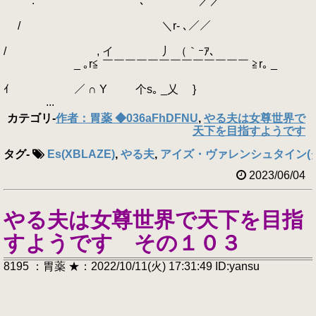
: ´ ｀ ､ ／／
/ ＼r‐ ､／／
/ , イ 丿 （｀ｰｱ､
_ ｡r≦ ￣￣￣￣￣￣￣￣￣￣￣￣￣ ≧r｡ _
ｲ ／ ∩ Y 个s｡ _乂 }
...
カテゴリ
-
作者：胃薬 ◆036aFhDFNU
,
やる夫は女尊世界で
天下を目指すようです
タグ
-
Es(XBLAZE)
,
やる夫
,
アイズ・ヴァレンシュタイン(
2023/06/04
やる夫は女尊世界で天下を目指
すようです その１０３
8195 ：胃薬 ★：2022/10/11(火) 17:31:49 ID:yansu