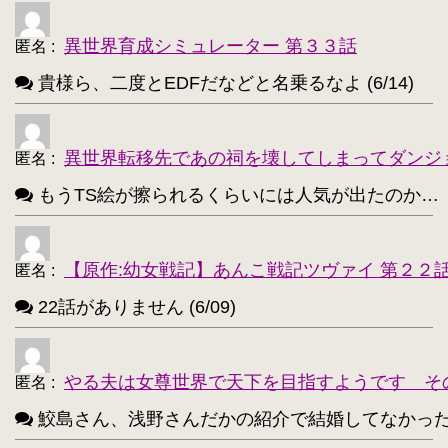
異世界育成シミュレーター 第３３話
匿名
:
貴様ら、二度とEDFだなどと名乗るなよ (6/14)
異世界転移先であの祠を壊してしまってダンジ
匿名
:
もうTS絵が擦られるくらいには人気が出たのか…（困惑） 
【原作:幼女戦記】あんこ戦記ツヴァイ 第２２
匿名
:
22話がありません (6/09)
やる夫は女尊世界で天下を目指すようです そ
匿名
:
鮫島さん、浅野さんだかの紹介で結婚してなかったっけ？