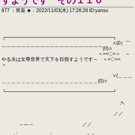
すようです その１１０
877 ：胃薬 ★：2022/11/03(木) 17:28:28 ID:yansu
┏━━━━━━━━━━━━━━━━━━━━━━┓
∧(0）￣
￣￣￣￣￣￣￣￣￣￣￣￣￣￣￣￣￣￣￣￣￣(0)∧
＜><◇>＞ ～
やる夫は女尊世界で天下を目指すようです～ ＜<◇><
＞
∨(＿＿＿
＿＿＿＿＿＿＿＿＿＿＿＿＿＿＿＿＿＿＿＿(0)∨
┗━━━━━━━━━━━━━━━━━━━━━━┛
,ﾍ、
／／
-‐ ― ‐- ／／