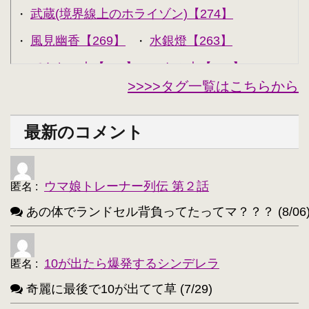
武蔵(境界線上のホライゾン)【274】
・
風見幽香【269】
水銀燈【263】
・
・
できない夫【262】
キル夫【260】
・
・
>>>>タグ一覧はこちらから
セシリア・オルコット【240】
・
西住みほ【237】
坂本美緒【223】
・
・
最新のコメント
ミーナ・ディートリンデ・ヴィルケ【223】
・
ニャル子【218】
・
ウマ娘トレーナー列伝 第２話
匿名
:
アルトリア・ペンドラゴン(Fate)【214】
・
あの体でランドセル背負ってたってマ？？？ (8/06
ユウキ(SAO)【214】
古明地こいし【210】
・
・
アクア(このすば)【208】
キョン【205】
・
・
10が出たら爆発するシンデレラ
匿名
:
レミリア・スカーレット(東方project)【203】
・
奇麗に最後で10が出てて草 (7/29)