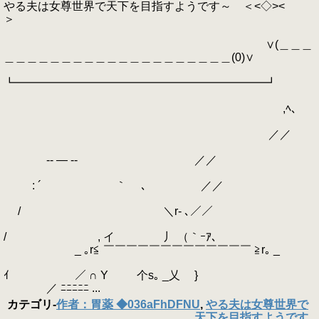
やる夫は女尊世界で天下を目指すようです～ ＜<◇><
＞
∨(＿＿＿
＿＿＿＿＿＿＿＿＿＿＿＿＿＿＿＿＿＿＿＿(0)∨
┗━━━━━━━━━━━━━━━━━━━━━━┛
,ﾍ、
／／
-‐ ― ‐- ／／
: ´ ｀ ､ ／／
/ ＼r‐ ､／／
/ , イ 丿 （｀ｰｱ､
_ ｡r≦ ￣￣￣￣￣￣￣￣￣￣￣￣￣ ≧r｡ _
ｲ ／ ∩ Y 个s｡ _乂 }
／ ﾆﾆﾆﾆﾆ ...
カテゴリ
-
作者：胃薬 ◆036aFhDFNU
,
やる夫は女尊世界で
天下を目指すようです