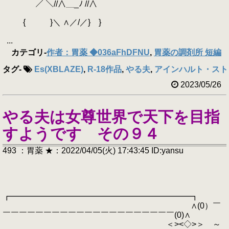
／ ＼//∧＿_ﾉ //∧
{ }＼ ∧／/／} }
...
カテゴリ
-
作者：胃薬 ◆036aFhDFNU
,
胃薬の調剤所 短編
タグ
-
Es(XBLAZE)
,
R-18作品
,
やる夫
,
アインハルト・スト
2023/05/26
やる夫は女尊世界で天下を目指
すようです その９４
493 ：胃薬 ★：2022/04/05(火) 17:43:45 ID:yansu
┏━━━━━━━━━━━━━━━━━━━━━━┓
∧(0）￣
￣￣￣￣￣￣￣￣￣￣￣￣￣￣￣￣￣￣￣￣￣(0)∧
＜><◇>＞ ～