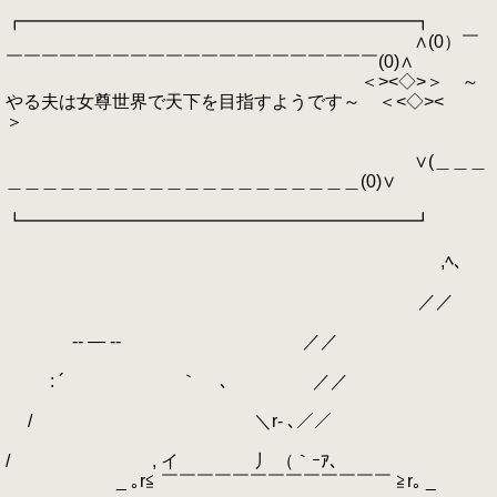
┏━━━━━━━━━━━━━━━━━━━━━━┓
∧(0）￣
￣￣￣￣￣￣￣￣￣￣￣￣￣￣￣￣￣￣￣￣￣(0)∧
＜><◇>＞ ～
やる夫は女尊世界で天下を目指すようです～ ＜<◇><
＞
∨(＿＿＿
＿＿＿＿＿＿＿＿＿＿＿＿＿＿＿＿＿＿＿＿(0)∨
┗━━━━━━━━━━━━━━━━━━━━━━┛
,ﾍ、
／／
-‐ ― ‐- ／／
: ´ ｀ ､ ／／
/ ＼r‐ ､／／
/ , イ 丿 （｀ｰｱ､
_ ｡r≦ ￣￣￣￣￣￣￣￣￣￣￣￣￣ ≧r｡ _