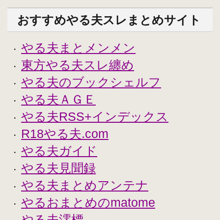
おすすめやる夫スレまとめサイト
やる夫まとメンメン
・
東方やる夫スレ纏め
・
やる夫のブックシェルフ
・
やる夫ＡＧＥ
・
やる夫RSS+インデックス
・
R18やる夫.com
・
やる夫ガイド
・
やる夫見聞録
・
やる夫まとめアンテナ
・
やるおまとめのmatome
・
やる夫澪標