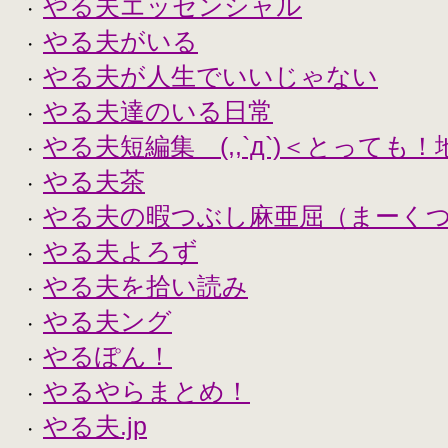
やる夫エッセンシャル
・
やる夫がいる
・
やる夫が人生でいいじゃない
・
やる夫達のいる日常
・
やる夫短編集 (,,`д`)＜とっても
・
やる夫茶
・
やる夫の暇つぶし麻亜屈（まーく
・
やる夫よろず
・
やる夫を拾い読み
・
やる夫ング
・
やるぽん！
・
やるやらまとめ！
・
やる夫.jp
・