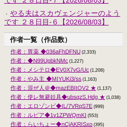
です ２８日目-７【2026/08/03】
やる夫はスカヴェンジャーのよう
・
です ２８日目-６【2026/08/03】
作者一覧（作品数）
作者：胃薬 ◆036aFhDFNU
(2,333)
作者：◆N99UpbkNMc
(1,227)
作者：メシテロ◆EV0X7vG/Uc
(1,208)
作者：やみ主 ◆MIYUKi3/ss
(1,163)
作者：混ぜ人＠◆mazEBItOV2 ★
(1,137)
作者：使レ無避妊具◆ubsqzS.Hdg ★
(1,038)
作者：エロゾンビ◆IL/7VRqS7E
(999)
作者：ルピア◆1v1ZPWQmKI
(553)
作者：らいちょー◆nCjAKRISxo
(395)