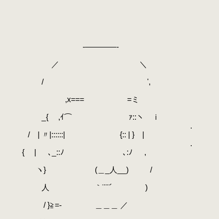
-――――-
／ ＼
/ ',
,x=== =ミ
_{ ,ｲ⌒ ｧ::ヽ ｉ
.
/ | 〃|::::::| {:: | } |
.
{ | ､_::ﾉ ､:ﾉ ,
ヽ} (＿_人__) /
人 ｀¨¨¨´ )
/ }≧=- ＿＿＿ ／