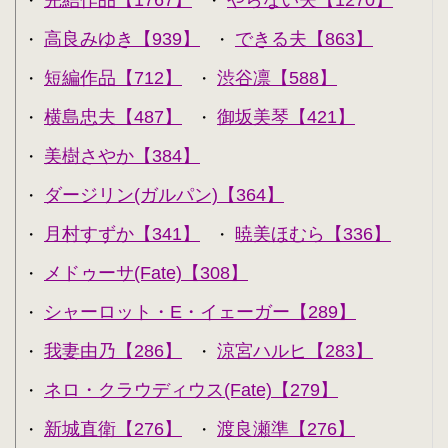
完結作品【1767】
やらない夫【1270】
・
・
高良みゆき【939】
できる夫【863】
・
・
短編作品【712】
渋谷凛【588】
・
・
横島忠夫【487】
御坂美琴【421】
・
・
美樹さやか【384】
・
ダージリン(ガルパン)【364】
・
月村すずか【341】
暁美ほむら【336】
・
・
メドゥーサ(Fate)【308】
・
シャーロット・E・イェーガー【289】
・
我妻由乃【286】
涼宮ハルヒ【283】
・
・
ネロ・クラウディウス(Fate)【279】
・
新城直衛【276】
渡良瀬準【276】
・
・