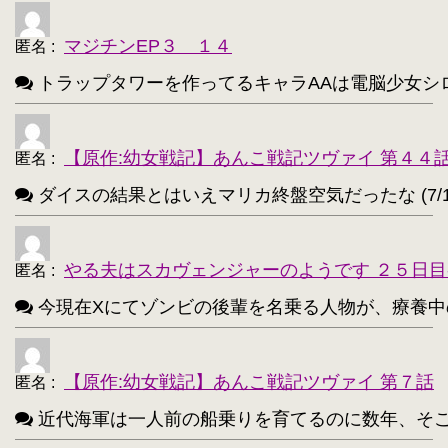
アイリスフィール・フォン・アインツベルン【20
・
高町なのは【202】
浅間・智【198】
・
・
マジチンEP３ １４
匿名
:
響(艦これ)【197】
夜神月【196】
・
・
トラップタワーを作ってるキャラAAは電脳少女シロ(VTube
アティ(サモンナイト)【194】
・
西住まほ【189】
【原作:幼女戦記】あんこ戦記ツヴァイ 第４４
・
匿名
:
ダイスの結果とはいえマリカ終盤空気だったな (7/1
サーニャ・V・リトヴャク【188】
・
アンチョビ(ガルパン)【188】
・
やる夫はスカヴェンジャーのようです ２５日目
匿名
:
不知火(艦これ)【186】
・
今現在Xにてゾンビの後輩を名乗る人物が、療養中のゾンビ
めぐみん(このすば)【172】
・
ターニャ・デグレチャフ【172】
・
【原作:幼女戦記】あんこ戦記ツヴァイ 第７話
匿名
:
鹿目まどか【168】
・
近代海軍は一人前の船乗りを育てるのに数年、そこから一人