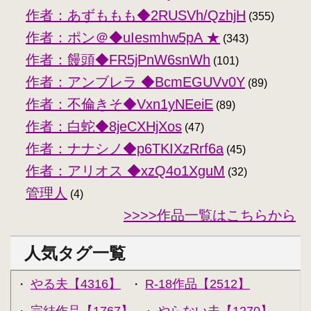
作者：あずももも◆2RUSVh/QzhjH
(355)
作者：ポン＠◆uIesmhw5pA ★
(343)
作者：饅頭◆FR5jPnW6snWh
(101)
作者：アンブレラ ◆BcmEGUVv0Y
(89)
作者：不倫きそ◆Vxn1yNEeiE
(89)
作者：白蛇◆8jeCXHjXos
(47)
作者：ナナシノ◆p6TKIXzRrf6a
(45)
作者：アリオス ◆xzQ4o1XguM
(32)
管理人
(4)
>>>>作品一覧はこちらから
人気タグ一覧
やる夫【4316】
R-18作品【2512】
・
・