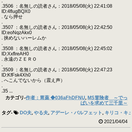
.
.3506 ：名無しの読者さん：2018/05/08(火) 22:41:08
ID:4flugBQX0
. なら押せ
.
.3507 ：名無しの読者さん：2018/05/08(火) 22:42:50
ID:eoNqzAkx0
. 挟めないハーレムか
.
.3508 ：名無しの読者さん：2018/05/08(火) 22:45:02
ID:XxflreAH0
. 永遠のＺＥＲＯ
.
.3509 ：名無しの読者さん：2018/05/08(火) 22:47:23
ID:KfFsk4Xh0
. へこんでないから（震え声）
.
.35 ...
カテゴリ
-
作者：胃薬 ◆036aFhDFNU
,
MS冒険者 ～でっ
ぱいを求めて三千里～
タグ
-
DO夫
,
やる夫
,
アデーレ・バルフェット
,
キリコ・キ
2021/04/04