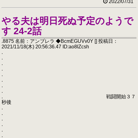
2022/07/31
やる夫は明日死ぬ予定のようで
す 24-2話
.8875 名前：アンブレラ ◆BcmEGUVv0Y [] 投稿日：
2021/11/18(木) 20:56:36.47 ID:ao8IZcsh
.
.
.
.
.
.
.
.
. 戦闘開始３７
秒後
.
.
.
.
.
.