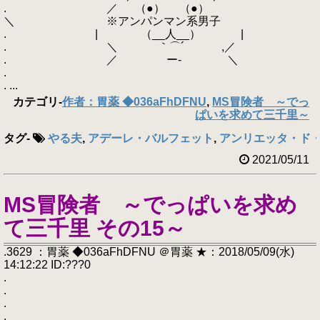
. ／ （●） （●）
＼ ※アンパンマン系男子
. | （__人__） |
. ＼ ｀⌒´ ,／
. ／ ー‐ ＼
.
. ...
カテゴリ
-
作者：胃薬 ◆036aFhDFNU
,
MS冒険者 ～でっ
ぱいを求めて三千里～
タグ
-
やる夫
,
アデーレ・バルフェット
,
アンリエッタ・ド
2021/05/11
MS冒険者 ～でっぱいを求め
て三千里 その15～
.3629 ：胃薬 ◆036aFhDFNU ＠胃薬 ★：2018/05/09(水)
14:12:22 ID:???0
.
.
.
.