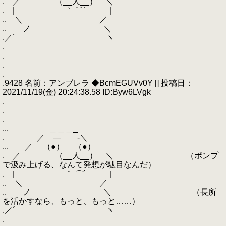
. ／ （__人__） ＼
. | ｀ ⌒´ |
.. ＼ ／
.. ノ ＼
.／´ ヽ
.
.
.
.
.9428 名前：アンブレラ ◆BcmEGUVv0Y [] 投稿日：
2021/11/19(金) 20:24:38.58 ID:Byw6LVgk
.
.
.
... ＿＿＿_
. ／ ― -＼
... ／ （●） （●）
. ／ （__人__） ＼ （ポンプ
で汲み上げる、なんて発想が駄目なんだ）
. | ｀ ⌒´ |
.. ＼ ／
.. ノ ＼ （長所
を活かすなら、もっと、もっと……）
.／´ ヽ
.