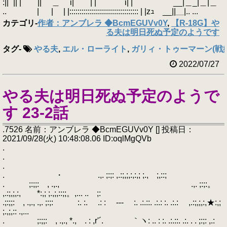
:||¨ || | || ＿ i| | | i| | __|＿_|＿|＿
.. | | | |:::::::::::::::::::::::::::::::::: | |zｭ __||＿|.. ...
カテゴリ
-
作者：アンブレラ ◆BcmEGUVv0Y
,
【R-18G】や
る夫は明日死ぬ予定のようです
タグ
-
やる夫
,
エル・ローライト
,
ガリィ・トゥーマーン(戦
2022/07/27
やる夫は明日死ぬ予定のようで
す 23-2話
.7526 名前：アンブレラ ◆BcmEGUVv0Y [] 投稿日：
2021/09/28(火) 10:48:08.06 ID:oqlMgQVb
.
.
.
. ・ .,. ;:;: ,.:;,;,:,:,; ;., ;,::;
. ;:;;: , .,., .,. ;:;:。
,.:;,;,:, *:,; ;.,;,::;;。,... .. ;:
.;:;;: , .,., .,. ;:;: :. :. .: : -‐- :. .:.::. .:.: :. .:.: ,.:;,;,:,★:,;
;.,;,:: .,...
. ;:;;: , .,., *., . : ,r'´. ｀ヽ: .. : :. .:.::. .:. . . ;:;: ,.: