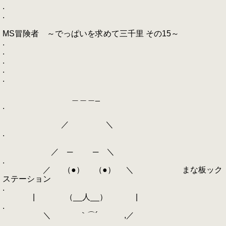
.
.
MS冒険者 ～でっぱいを求めて三千里 その15～
.
.
.
.
.
＿＿＿_
.
／ ＼
.
／ ─ ─ ＼
.
／ （●） （●） ＼ まな板ック
ステーション
.
| （__人__） |
.
＼ ｀⌒´ ,／
.