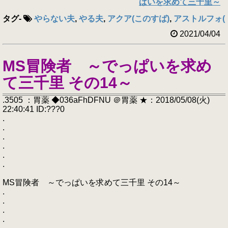
ぱいを求めて三千里～
タグ
-
やらない夫
,
やる夫
,
アクア(このすば)
,
アストルフォ(Fa
2021/04/04
MS冒険者 ～でっぱいを求め
て三千里 その14～
.3505 ：胃薬 ◆036aFhDFNU ＠胃薬 ★：2018/05/08(火)
22:40:41 ID:???0
.
.
.
.
.
.
MS冒険者 ～でっぱいを求めて三千里 その14～
.
.
.
.