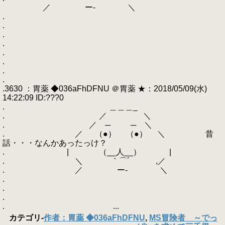
／ ー‐ ＼
.
.
.
.
.
.
.
.
.3630 ：胃薬 ◆036aFhDFNU ＠胃薬 ★：2018/05/09(水)
14:22:09 ID:???0
. ＿＿＿_
. ／ ＼
. ／ ─ ─ ＼
. ／ （●） （●） ＼ 昔
話・・・なんかあったっけ？
. | （__人__） |
. ＼ ｀⌒´ ,／
. ／ ー‐ ＼
.
.
.
. ...
カテゴリ
-
作者：胃薬 ◆036aFhDFNU
,
MS冒険者 ～でっ