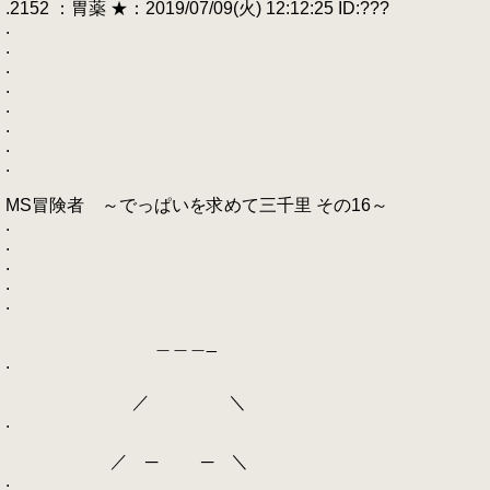
.2152 ：胃薬 ★：2019/07/09(火) 12:12:25 ID:???
.
.
.
.
.
.
.
.
MS冒険者 ～でっぱいを求めて三千里 その16～
.
.
.
.
.
＿＿＿_
.
／ ＼
.
／ ─ ─ ＼
.