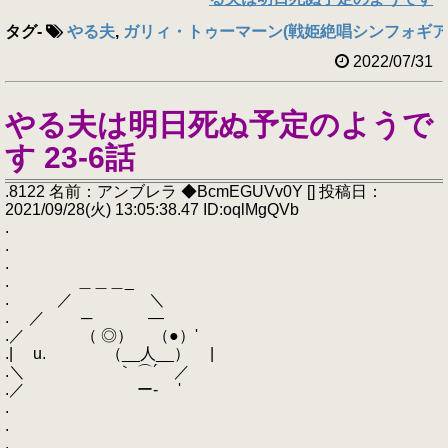
タグ
-
やる夫
,
ガリィ・トゥーマーン(戦姫絶唱シンフォギア
2022/07/31
やる夫は明日死ぬ予定のようで
す 23-6話
.8122 名前：アンブレラ ◆BcmEGUVv0Y [] 投稿日：
2021/09/28(火) 13:05:38.47 ID:oqlMgQVb
.
.
.
. ＿＿＿_
. ／ ＼
. ／ ─ ―
.／ （ ◎） （●）'
.| u. （__人__） |
.＼ ｀ ⌒´ ／
.／ ー‐ '
.
.
.