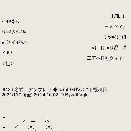
.
.
.
. {{ //!L_j}
イｲX:} Ｋ
. 三ミヾＹ}
り=ﾐ彡ｲ.//ム
. ミ/x=ﾐ川ｲ{{
●ﾘ＞イｲ品ハ
. V}二{{_●り品ゞ彳
イＫ/
. 二アへΠも彡ィＹ
ア|_Ｏ
.
.
.
.
.9426 名前：アンブレラ ◆BcmEGUVv0Y [] 投稿日：
2021/11/19(金) 20:24:16.02 ID:Byw6LVgk
.
.
.
... ＿＿＿_
. ／ ― -＼
... ／ （●） （●）