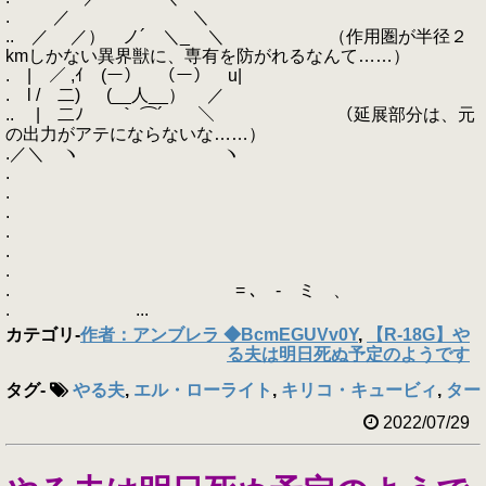
. ／ ＼
.. ／ ／） ノ´ ＼_ ＼ （作用圏が半径２
kmしかない異界獣に、専有を防がれるなんて……）
. | ／ ,ｲ (ー） （ー） u|
. l / 二) (__人__） ／
.. | 二ﾉ ｀ ⌒´ ＼ （延展部分は、元
の出力がアテにならないな……）
.／＼ ヽ ヽ
.
.
.
.
.
.
. = ､ - ミ 、
. ...
カテゴリ
-
作者：アンブレラ ◆BcmEGUVv0Y
,
【R-18G】や
る夫は明日死ぬ予定のようです
タグ
-
やる夫
,
エル・ローライト
,
キリコ・キュービィ
,
ター
2022/07/29