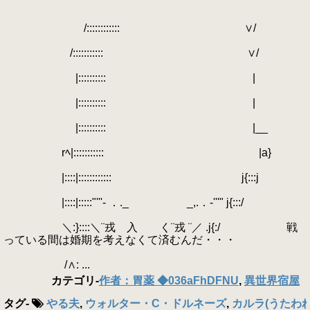
/:::::::::::: ∨/
/::::::::::: ∨/
|:::::::::: |
|:::::::::: |
|:::::::::: |__
rﾍ|::::::::::: |a}
|::::|:::::::::::: j{:::j
|::::|:::::"'''- ．._ _,.．-'''" j{:::/
＼:}::::＼¨戎 入 く¨戎 ¨／ .j{:/ 戦
っている間は婚期を考えなくて済むんだ・・・
/∧: ...
カテゴリ
-
作者：胃薬 ◆036aFhDFNU
,
異世界宿屋
タグ
-
やる夫
,
ウォルター・C・ドルネーズ
,
カルラ(うたわ