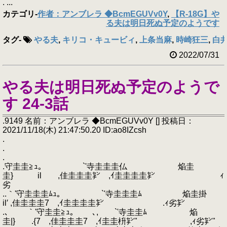
. ...
カテゴリ
-
作者：アンブレラ ◆BcmEGUVv0Y
,
【R-18G】や
る夫は明日死ぬ予定のようです
タグ
-
やる夫
,
キリコ・キュービィ
,
上条当麻
,
時崎狂三
,
白
2022/07/31
やる夫は明日死ぬ予定のようで
す 24-3話
.9149 名前：アンブレラ ◆BcmEGUVv0Y [] 投稿日：
2021/11/18(木) 21:47:50.20 ID:ao8IZcsh
.
.
.
.守圭圭≧ｭ｡ `'寺圭圭圭仏 焔圭
圭} il ,佳圭圭圭㌢ ,ｲ圭圭圭圭㌢ ｨ
劣
..｀'守圭圭圭ﾑｭ｡ `'寺圭圭圭ﾑ 焔圭掛
il′ ,佳圭圭圭7 ,ｲ圭圭圭圭㌢ .ｨ劣㌢
.､ ｀'守圭圭≧ｭ｡ ､, `'寺圭圭ﾑ 焔
圭|} .{7 ,佳圭圭圭7 ,ｲ圭圭枡㌢" ,ｨ劣㌢"