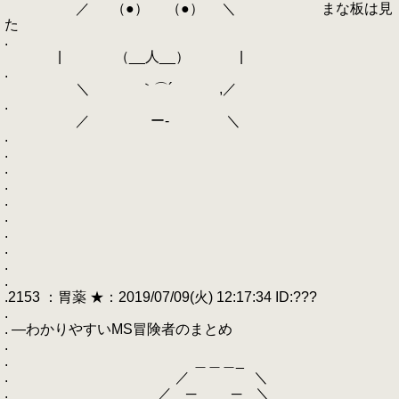
／ （●） （●） ＼ まな板は見
た
.
| （__人__） |
.
＼ ｀⌒´ ,／
.
／ ー‐ ＼
.
.
.
.
.
.
.
.
.
.
.2153 ：胃薬 ★：2019/07/09(火) 12:17:34 ID:???
.
. ―わかりやすいMS冒険者のまとめ
.
. ＿＿＿_
. ／ ＼
. ／ ─ ─ ＼