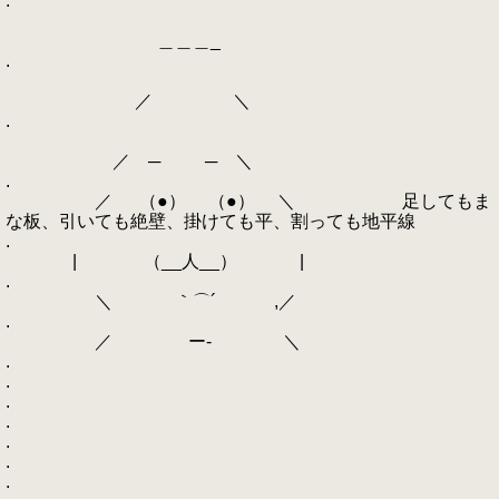
.
＿＿＿_
.
／ ＼
.
／ ─ ─ ＼
.
／ （●） （●） ＼ 足してもま
な板、引いても絶壁、掛けても平、割っても地平線
.
| （__人__） |
.
＼ ｀⌒´ ,／
.
／ ー‐ ＼
.
.
.
.
.
.
.