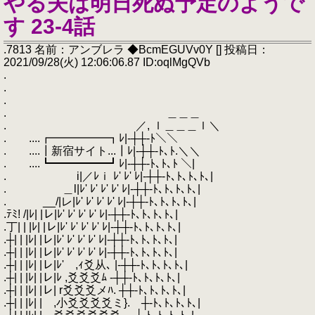
やる夫は明日死ぬ予定のようで
す 23-4話
.7813 名前：アンブレラ ◆BcmEGUVv0Y [] 投稿日：
2021/09/28(火) 12:06:06.87 ID:oqlMgQVb
.
.
.
. ＿＿＿
. ／, ｌ＿＿＿ｌ＼
. ....┏━━━━━┓ﾚ|‐┼┼‐ﾄ＼＼
. ....┃新宿サイト...┃ﾚ|‐┼┼‐ﾄ､ﾄ.＼＼
. ....┗━━━━━┛ﾚ|‐┼┼‐ﾄ､ﾄ､ﾄ ＼|
. i|／ﾚｉ ﾚ' ﾚ' ﾚ|‐┼┼‐ﾄ､ﾄ､ﾄ､ﾄ､|
. ＿l|ﾚ' ﾚ' ﾚ' ﾚ' ﾚ|‐┼┼‐ﾄ､ﾄ､ﾄ､ﾄ､|
. __/|レ|ﾚ' ﾚ' ﾚ' ﾚ' ﾚ|‐┼┼‐ﾄ､ﾄ､ﾄ､ﾄ､|
.ﾃﾐ! /|ﾚ| |レ|ﾚ' ﾚ' ﾚ' ﾚ' ﾚ|‐┼┼‐ﾄ､ﾄ､ﾄ､ﾄ､|
.丁| | |ﾚ| |レ|ﾚ' ﾚ' ﾚ' ﾚ' ﾚ|‐┼┼‐ﾄ､ﾄ､ﾄ､ﾄ､|
.┼| | |ﾚ| |レ|ﾚ' ﾚ' ﾚ' ﾚ' ﾚ|‐┼┼‐ﾄ､ﾄ､ﾄ､ﾄ､|
.┼| | |ﾚ| |レ|ﾚ' ﾚ' ﾚ' ﾚ' ﾚ|‐┼┼‐ﾄ､ﾄ､ﾄ､ﾄ､|
.┼| | |ﾚ| |レ|ﾚ' ,ｨ爻从､ |‐┼┼‐ﾄ､ﾄ､ﾄ､ﾄ､|
.┼| | |ﾚ| |レ|ﾚ ,爻爻爻ﾑ ‐┼┼‐ﾄ､ﾄ､ﾄ､ﾄ､|
.┼| | |ﾚ| |レ| r爻爻爻メﾊ. ┼┼‐ﾄ､ﾄ､ﾄ､ﾄ､|
.┼| | |ﾚ| | ,小爻爻爻爻ミ}. ┼‐ﾄ､ﾄ､ﾄ､ﾄ､|