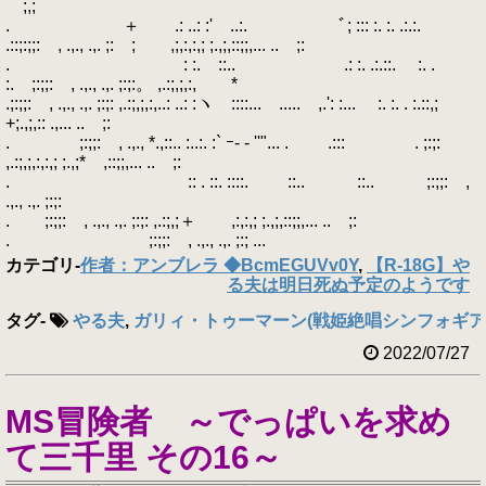
;,;
. ＋ .: ..: :' ..:. ﾞ; ::: :. :. .:.:.
.::;:;;: , .,., .,. ;: ; ,;,:,:,; ;.,;,::;;,... .. ;:
. : :. ::.. .: :. .:.::. :. .
:. ;:;;: , .,., .,. ;:;:。 ,.:;,;,:, *
.;:;;: , .,., .,. ;:;: ,.:;,;,:,..: ..: :ヽ ::::... ..... ,.': :... :. :. . :.::,;
+;.,;,:: .,... .. ;:
. ;:;;: , .,., *.,::.. :..:. :` ｰ- ‐ ''"... . .::: . ;:;:
,.:;,;,:,:,; ;.,;* ,::;;,... .. ;:
. :: . ::. ::::. ::.. ::.. ;:;;: ,
.,., .,. ;:;:
. ;:;;: , .,., .,. ;:;: ,.:;,;＋ ,:,:,; ;.,;,::;;,... .. ;:
. ;:;;: , .,., .,. ;:; ...
カテゴリ
-
作者：アンブレラ ◆BcmEGUVv0Y
,
【R-18G】や
る夫は明日死ぬ予定のようです
タグ
-
やる夫
,
ガリィ・トゥーマーン(戦姫絶唱シンフォギア
2022/07/27
MS冒険者 ～でっぱいを求め
て三千里 その16～