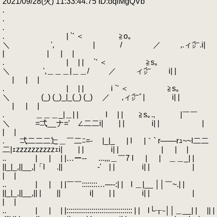
2021/09/28(火) 11:33:44.75 ID:oqlMgQVb
.
.
.
. | `' ＜ ≧o｡
＼ ', | / ／ ,.ィ㌻.i|
| | | |
. | | | `' ＜ ≧s｡
＼ ',＿＿＿|＿＿/ ／ ィ㌻ i| |
| | |
. | | | i `' ＜ ≧s｡
＼ (_) (_)_|_(_) (_) ／ ,ィ㌻ﾞ| i| |
| | |
. ＿＿＿_|＿| | l | | ≧s｡., |￣￣
＼ ゝ=弌__ナ=' ∠二二i| | | i| | |
| |
. 弌二二二辷＿￣二ﾆ=- |_|_ | l |｀` r───rｭ~~l二二
二|ｪzzzzzzzzzzｪi| | | i| | | | |
.. | | | |…ー-- ...,,,＿￣7 l | | ＿＿_| |
||_|_,||__,|「l .|| ゝ‐' | | i| | |
| |
.. | | | |￣￣::::::::…─‐‐:| | l ＿|__ ││￣~.| |
||_|_,||__,|| | || i| | | i| | |
| |
.. | | | |:::::::::::::::::::::::::::::::::: | | l└┰‐││＿__| | || |