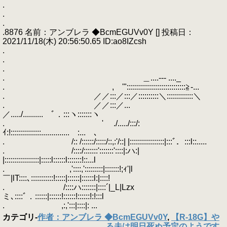
.
.
.
.8876 名前：アンブレラ ◆BcmEGUVv0Y [] 投稿日：
2021/11/18(木) 20:56:50.65 ID:ao8IZcsh
.
.
.
. ＿....--- ...._
. , '":::::::::::::::::::::::::::::≧-...
. ／／:::／:::／::::::::::＼:::::::::::::＼
. ／／:::／...
／...../.......... ﾞ．:::ヽ:::::::ヽ
. ' ./...../:::/:
ｲ:!:::::::::::::::.............. :... 、
. /:: /::::::/:::::/::,:'/::| |:::::::::::::::::|:::ﾞ．:::l::.....
. /::::/:::::::':::::::'::::|:ハ:|
|:::::::::::::::::|:::::l::::::l:::::::!::...l
. ,'::::,':::::::::|:::::::!;ｨ'|l
￣|lT::::､:::::::::::!:::::|::::::|::::::l:|::::!
. /::::ハ:::::::|::::´|_L|Lzx
ミ､::::ﾞ．::::::|::::::!::::::!::::::!:!:::l
. ,:,':::|::::|: ...
カテゴリ
-
作者：アンブレラ ◆BcmEGUVv0Y
,
【R-18G】や
る夫は明日死ぬ予定のようです