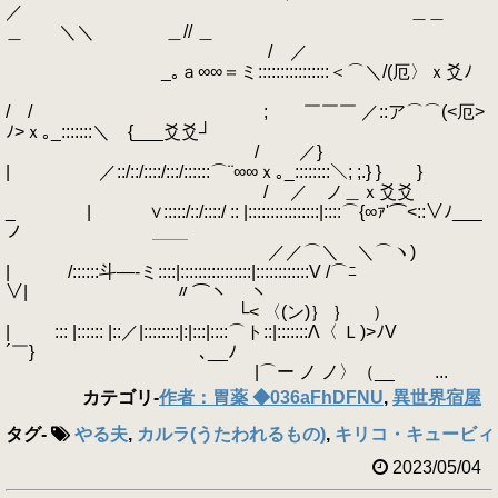
／ ＿＿
＿ ＼＼ ＿// ＿
/ ／
_｡ａ∞∞＝ミ::::::::::::::::＜⌒＼/(厄〉ｘ爻ﾉ
/ / ; ￣￣￣ ／::ア⌒⌒(<厄>
ﾉ>ｘ｡_:::::::＼ {___爻爻┘
/ ／}
| ／::/::/::::/:::/::::::⌒¨∞∞ｘ｡_::::::::＼; ;.} } }
/ ／ ノ＿ｘ爻爻
_ | ∨:::::/::/::::/ :: |::::::::::::::::|::::⌒{∞ｧ'⌒<::∨ﾉ___
ノ ＿＿
／／⌒＼ ＼⌒ヽ)
| /::::::斗―-ミ::::|::::::::::::::::|::::::::::::V /⌒ﾆ
∨| 〃⌒ヽ ヽ
└< 〈(ン)｝ ｝ ）
| ::: |:::::: |::／|::::::::|:|:::|::::⌒ト::|:::::::Λ〈 Ｌ)>ﾉV
´￣} ､__ﾉ
|⌒ー ノ ノ〉（__ ...
カテゴリ
-
作者：胃薬 ◆036aFhDFNU
,
異世界宿屋
タグ
-
やる夫
,
カルラ(うたわれるもの)
,
キリコ・キュービィ
2023/05/04