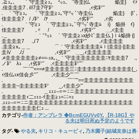
.≧ｭ｡、 ｀'守圭圭≧ｭ｡ ㍉ｭ、 `'寺圭|仏 焔圭} ｲｧ
,佳圭圭圭7 . il!7圭7守㌢ ,ｨ劣㌢"
. ｀''守≧ｭ｡ ｀'守圭圭≧ｭ｡'守㍉ ﾞ'寺圭仏 焔圭} {lﾞ,
佳圭圭圭7 / ./㌢ /ｱ ,ｨ劣㌢" ,ｨ劣
. ｀'守≧ｭ ｀'守圭圭≧ｭ｡ﾞ守㍉ﾞ寺圭ﾑ i} 焔掛 ｲ}
佳圭圭圭7 ,〃 / ,ｨ劣㌢" ＿,ｨ圭圭
.＿ ｀''㍉ｭ ｀'守圭圭≧ｭx紗ﾐﾞ圭圭仏 }ｌﾑ焔掛 {|
圭圭圭圭7 .,i'7 ,ｨ劣㌢" ,ｨ圭圭圭圭
.圭圭≧x｡＿＿ ⌒｀'守圭圭圭圭圭圭ﾑｌ|圭圭|} {|圭圭
圭Ⅳ ./;/ ,ｨ劣㌢" ＿_,ｨ圭圭圭圭圭
.≠圭圭圭圭圭圭≧≠==-ｭx｡,_｀'守圭圭圭圭圭圭圭ﾆﾔ圭圭圭7 .,
ノ㌢ λｭ ,ｨ劣㌢" ,ｨ圭圭圭圭㌢'"¨￣
. ￣¨¨'''===≠圭圭圭圭圭三ﾆ圭圭圭圭圭圭圭圭圭圭圭{_,
ｨ佳仏ｭx佳会彡'"゛ ,ｨ圭圭少'"¨￣
. ￣¨¨'''==圭圭圭圭圭圭圭圭圭圭
圭圭圭~圭圭圭圭圭㌢ _,ｨ圭圭少'"
. ＿ｪｪｪ-‐=＝ﾆニ圭圭圭圭圭圭圭圭圭圭圭圭
圭圭圭圭圭ｨ二ｪｪｪ‐ｲ圭圭≧ｭ=ﾆﾆ=ｭ
.ｪｪｪ-‐=＝ﾆニ圭圭圭圭圭圭圭圭圭圭圭圭圭圭圭圭圭圭圭圭圭
圭圭圭圭圭圭圭仁ｭ ...
カテゴリ
-
作者：アンブレラ ◆BcmEGUVv0Y
,
【R-18G】や
る夫は明日死ぬ予定のようです
タグ
-
やる夫
,
キリコ・キュービィ
,
乃木園子(結城友奈は勇