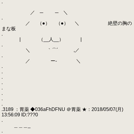
.
／ ─ ─ ＼
.
／ （●） （●） ＼ 絶壁の胸の
まな板
.
| （__人__） |
.
＼ ｀⌒´ ,／
.
／ ー‐ ＼
.
.
.
.
.
.
.
.
.3189 ：胃薬 ◆036aFhDFNU ＠胃薬 ★：2018/05/07(月)
13:56:09 ID:???0
.
＿＿＿_
.