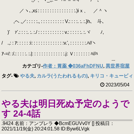
／ヽ､,x≦: : : : : : : : : : : : : : : :.)iｘ、 ／＾ヽ
,ヘ ,／: : : : :., : : : : : : : : : : V.: : : :. :. :.}h､ 斗､
)' ｧ'.: : : :. :. :./ : : : : : : : : : : : v.: : : : : :. :.ヾ ﾉ,
/ゝ.,: : ｱ: : : : : :i: : : : : : : : : : : : : :v.', : : : : : : :.ﾊ//ヽ
ｱ-=/: :/.: : : : :. :.|: : : : : : : : : : : : : :.j: Ｖ: : : : : : : ﾊ//ﾊ
...
カテゴリ
-
作者：胃薬 ◆036aFhDFNU
,
異世界宿屋
タグ
-
やる夫
,
カルラ(うたわれるもの)
,
キリコ・キュービィ
2023/05/04
やる夫は明日死ぬ予定のようで
す 24-4話
.9424 名前：アンブレラ ◆BcmEGUVv0Y [] 投稿日：
2021/11/19(金) 20:24:01.58 ID:Byw6LVgk