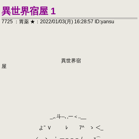
異世界宿屋 1
7725 ：胃薬 ★：2022/01/03(月) 16:28:57 ID:yansu
異世界宿
屋
_,､斗--､,一＜..__
よ" Ｖ ﾚ 7^ ゝ ＜_
,／、ヽ_,,.’-‐￢＝＝＝-/ ｧ⌒､