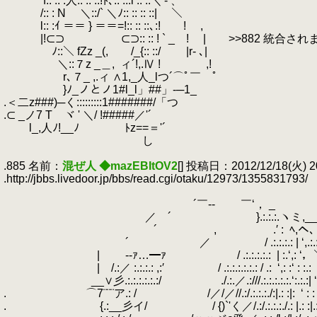
.
f:: :: :人:: :: ::!ﾄ､:: ::.i :: ::＼'- 、
.
/:: : N ＼::/` ＼ﾉ:: :: :: ::| ＼
.
l:: :ｲ ＝＝ } ＝＝=!:: :: ::､:! ! ,
.
|!⊂⊃ ⊂⊃:: :: ! ` _ ! | >>882 統合され
.
ﾉ::＼ fZz _(, /_{:: ::/ |r- ､|
.
＼::７z _＿,
.
ィ´!,.Ⅳ ! ,!
.
r､７_ ,.ィ ∧1,_人_lつ´⌒ﾟ￣ ﾟ
.
}ﾉ_ノとノ1#l_l」##」-─1_
.＜二z###)─く:::::::::1#######/「つ
.⊂ _ノ7 T ヾ ' ＼/ !#####／'´
.
l_,人ﾉ!__ﾉ ﾄz==＝'´
.
し
.
.885 名前：
混ぜ人 ◆mazEBItOV2
[] 投稿日：2012/12/18(火) 20:
.http://jbbs.livedoor.jp/bbs/read.cgi/otaku/12973/1355831793/
.
.
.
´￣-‐ ￣‘， _
.
／ ´ }.:.:.:.ヽミ,_
.
.
´ , .′ :
.
ﾍ,ヘ
.
.
´ ／ / .:.:.:.: | ‘,.:.:.＼
.
| -‐ｧ…━ｧ / .:.:.:.:.:
.
| :.‘,: ‘
.
| /.:／ :.:.:.: ,:′ / .:.:.:.:.:.: / .:
.
‘,: :‘ : :.:
.
.
__∨彡.:.:.:.:.:.:/ ./.:.／.:///.:.:.:.:.:.‘:.:.:| ‘,:
.
.
⌒7¨¨¨ア.: / /／/／//.:/.:.:.:./:|.: :|:
.
‘ : :
.
.
{.:__彡イ/ / {)`'く／/.:/.:.:.:./.: |.: :|.:.:.:}