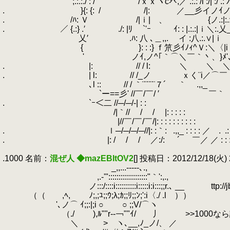
.
;.:.:./ : / /ｘｘヾc癶,／ .:.: /l :/| :/ .: 
.
.
}{: {:
.
/ /|: ／__彡イノｲノｲ .
.
.
/ﾊ: Ｖ /|ｉ| 、 {ノ.:|:.:.:.
.
.
／ {.:} .′ ./: |ﾘ `'ｰ ｲ: : |.:.:|ｉ＼:.乂
.
乂′ .ﾊ: 八 ､＿,,.
.
イ :八.:.∨|
.
{ }: : :} ｆ笊彡ｲﾉｨ^Ｖ:＼〈|i
.
'
.
ノｲ,ノ^｢｀⌒＼￣｀丶、}ﾒ'
.
.
|:
.
// / l: ＼ ＼ 
.
.
| l:
.
// /_ノ ｘく¨i／⌒￣ 
.
､l ::
.
// / ｀¨¨¨¨¨７´ ｀ .,
.
`ー==彡' //￣/￣/ ′ ￣｀ .'
.
.
`ｰ＜二 //─/─/‐| : :
.
＼/
.
/|｀// / / |: : : : :
.
.
ｏ
.
.
|//￣/￣/￣/|: : : : : : : : : :
.
.
.
／
.
.
ｌ─/─/─/─//|: :｀:
.
.,,_ : : : : ／ .
.
.
.
.
|: / / / ／:/: ´ ￣／ ／ : : :／{`'く／
.
.1000 名前：
混ぜ人 ◆mazEBItOV2
[] 投稿日：2012/12/18(火) 22
.
_,,...-‐‐--､.,
.
,.-'":::::::::::::::::::"｀':,.,
.
ノ:::/::::i::::::::::i:::::i:i:::;;r.､ __ ttp://jbbs.
.
（（ ,ﾍ, ﾉ;,;ﾕ;;ｳ;λ;ｶ;;ﾘ;;ﾝ;':i〈./ .l ））
.
'､ノ⌒ ｲ;;:|;i ○ ○ ;;V/⌒ヽ
.
（./ ),ﾙ""r-‐￢""ｲ/ 丿 >>1000な
.
＼ >ゝヽ､__,ﾉ_ノ/、 ／