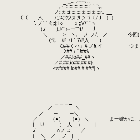
.
_,,...-‐‐--､.,
.
,.-'":::::::::::::::::::"｀':,.,
.
ノ:::/::::i::::::::::i:::::i:i:::;;r.､ __
.
（（ ,ﾍ, ﾉ;,;ﾕ;;ｳ;λ;ｶ;;ﾘ;;ﾝ;':i〈./ .l ））
.
'､ノ⌒ ｲ;;:|;i ○ ○ ;;V/⌒ヽ
.
（./ ),ﾙ""r-‐￢""ｲ/ 丿
.
＼ >ゝヽ､__,ﾉ_ノ/、 ／ 今回は事前
.
(弋 /#〈i｀7/#入 ）
.
弋i##くハ」# ノ!i.イ つまり決
.
λ##ｉﾟ!##λ
.
／##.!o##_##ヽ
.
／#.##.io##.## #ﾄ,
.
<ｧ####.!o##.# ###|ヽ
.
.
.
.
.
.
＿＿＿_
.
／ ＼
.
／ ─ ─＼
.
／ （●） （●） ＼ まー確かに、上位勢は
.
| U （__人__） |
.
./ ∩ノ ⊃ ／
.
( ＼ ／ ＿ノ | |