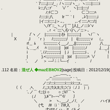
.
｀7:::::,|:::::/_」/ヽ::::::/ヽ_」ヽ::::::|:
.
.
ﾚ:::八::ｧ'￣` ∨ '´￣ヽ|::::|:::::/
.
ﾉ;ｲ⊂⊃ ' ⊂⊃:::::ﾊ >>10
.
/:::::;i::八 lr ￣｀l ,.ﾚ'|:::::::::,i
.
|イ::::i:::::,|＞.､, ,..イ:::::,ﾊ::::/:|
.
＼iY´::_ヽ.ノ[ ￣ ]人|_ノ::::ﾚ'∨
.
,ｒ＜´:;:;＼/{ハ}＼／:;:＞
.
｜ /´ヽ ／ |:;:;:;:;:;:;:;| /|ﾄ
.
|:;:;:;:;:;:;| ヽ/⌒ヽ
.
.
X ,l 'ｒ） /:;:;:;:;:;:;:;/ | i|:;:;:;:;:;:;∨ （
.
r!＿ ﾑ i;:;:;:;:;:;:;く__,ﾉ__,||:;:;:;:;:;:;:;i 八＿_
.
i､＿_.ｲ
.
ﾊ :;:;:;:;:;:;| |ol |:;:;:;:;:;:;ﾉ ,|＿_,|
.
i ', /./:;:;:;:;:;:;:;| | .i |:;:;:;:;:;:;i ､ / ｀l
.
| }.<:;;:;:;:;:;:;:;:;| |ol |:;:;:;:;:;:ﾊ
.
∨ ｜
.
'､ ノ ＞ ‐--┘ﾆ ﾆ└--‐イ 、 /
.
.112 名前：
混ぜ人 ◆mazEBItOV2
[sage] 投稿日：2012/12/19(水
.
_,,...-‐‐--､.,
.
,.-'":::::::::::::::::::"｀':,.,
.
ノ:::/::::i::::::::::i:::::i:i:::;;r.､ __
.
（（ ,ﾍ, ﾉ;,;ﾕ;;ｳ;λ;ｶ;;ﾘ;;ﾝ;':i〈./ .l ））
.
'､ノ⌒ ｲ;;:|;i ○ ○ ;;V/⌒ヽ
.
（./ ),ﾙ""r-‐￢""ｲ/ 丿
.
＼ >ゝヽ､__,ﾉ_ノ/、 ／ ハイ締め切
.
(弋 /#〈i｀7/#入 ）
.
弋i##くハ」# ノ!i.イ