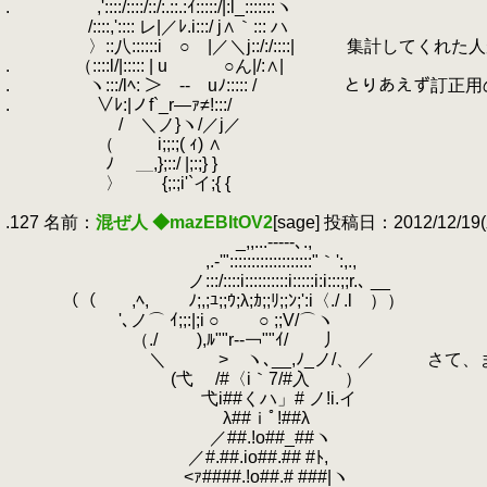
.
.
,'::::/::::/::/:.::.:ｲ:::::/|:l_:::::::ヽ
.
/::::,':::: レ|／ﾚ.i:::/ j∧｀::: ハ
.
〉::八::::::i ○ |／＼j::/:/::::| 集計して
.
.
（::::l/|::::: | u ○ん|/:∧|
.
.
ヽ:::/lﾍ: ＞ -- uﾉ::::: / とりあえず
.
.
∨ﾚ:|ノf`_r―ｧ≠!:::/
.
/ ＼ノ}ヽ/／j／
.
（ i;;:;( ｨ) ∧
.
ﾉ ＿,};::/ |;:;} }
.
〉 {;:;i'`イ;{ {
.
.127 名前：
混ぜ人 ◆mazEBItOV2
[sage] 投稿日：2012/12/19(水
.
_,,...-‐‐--､.,
.
,.-'":::::::::::::::::::"｀':,.,
.
ノ:::/::::i::::::::::i:::::i:i:::;;r.､ __
.
（（ ,ﾍ, ﾉ;,;ﾕ;;ｳ;λ;ｶ;;ﾘ;;ﾝ;':i〈./ .l ））
.
'､ノ⌒ ｲ;;:|;i ○ ○ ;;V/⌒ヽ
.
（./ ),ﾙ""r-‐￢""ｲ/ 丿
.
＼ >ゝヽ､__,ﾉ_ノ/、 ／ さて、まず
.
(弋 /#〈i｀7/#入 ）
.
弋i##くハ」# ノ!i.イ
.
λ##ｉﾟ!##λ
.
／##.!o##_##ヽ
.
／#.##.io##.## #ﾄ,
.
<ｧ####.!o##.# ###|ヽ