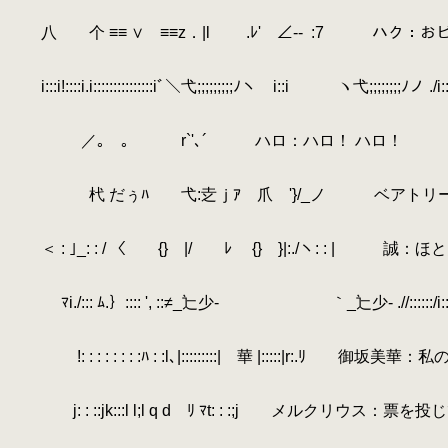
.
.
八 个 ≡≡ ∨ ≡≡z．|l .ﾚ' ∠-‐
.
:7 ハク：おビ
.
.
.
i:::i!::::i.i:::::::::::::::iﾞ＼弋;;;;;;;;;ﾉヽ i::i ヽ弋
.
.
.
／｡ ｡ r`'､´ ハロ：ハロ！ ハロ！
.
.
.
杙 だぅﾊ 弋:赱ｊｱ 爪 '}/_ノ ベアトリー
.
.
.
＜ : ｣_: : / 〈 {} |/ ﾚ {} }|:./ヽ: : |
.
.
.
ﾏi./::: ﾑ.｝:::: ', ::≠_辷少- ｀_辷少- .//:::
.
.
.
!: : : : : : : :ﾊ : :l､|:::::::::| 華 |:::::|
.
.
.
j: : ::jk:::l l;l q d ﾘ ﾏt: : :;j メルク
.
.