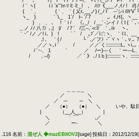
.
》 ｀､´ l | i l７`7７‐-!、ヽﾐ !´i_シ´i Fｲ ﾉ i 
.
/｀ヽ{ i i `x'''ﾄr-ｿミミ_! , ﾉiｿ《___ノ
.
{ ｀、 {｀、 ｀{ 乂r､__ノ} /_ﾉ l´ -‐'シi ///r'V´
.
ヽ_ } ｀'i,_ 1`/ ﾄ- ´/´7 ,，ｲ,/ｲ{、ヽ_
.
} , 、 ､ ! ｀i / 《､_/ / __' -ンイ /《 l { ｀､‐
.
＿ノ ﾉﾉ 八 !》､,| |/ /７' /三‐‐,´≪!/ ｀､iﾚ ヽ、
.
｀ｰ'´ /ノ ／! i、} ! ｀´ / ,,ﾌ´／i::':ヽ、 ｀ﾐﾐ、__
.
,! , ｀{ / └ ´ ,／フ》‐'´ヾヽ｀､∨,､ 7
.
／／ヽ､i ' / ／／´く::::::::::::L､ヽi,,､ 
.
/ ´ｰ-、 1 ' ／ /ー}--‐く ｀ー---L、
.
/ , -‐/} ／｀》 ､/ ｴｂ}:::::::::::ヽ、::::::::::::::::::
.
.
.
.
.
.
＿＿＿_
.
／ ＼
.
／ ─ ─ ＼
.
／ （●） （●） ＼ いや、駄目じ
.
| （__人__） |
.
＼ ｀⌒´ ,／
.
／ ー‐ ＼
.
.116 名前：
混ぜ人 ◆mazEBItOV2
[sage] 投稿日：2012/12/19(水