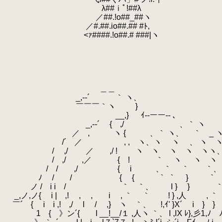
.
λ##ｉﾟ!##λ
.
／##.!o##_##ヽ
.
／#.##.io##.## #ﾄ,
.
<ｧ####.!o##.# ###|ヽ
.
.
.
.
.
.
＿＿
.
_,-‐´ ｀ ヽ、
.
￣￣￣｀ヽ }
.
__,} ｲ-‐ーー-- 、
.
_,-‐´ { ,/ 、｀ ヽ
.
／ , ヽ { 、｀ ヽ、 ｀ _ ヽ
.
/´ ／ , , ヽ、ヽ ヽ 、 ヽ ヽ
.
/ ,/ ／ ,/ ! ヽ ヽ ヽ ヽ ヽヽ
.
/ ,/ ,／ { ! ｀ ヽ ヽ ヽ 
.
/ / ,/ { i 、｀ ｀ ｀、 
.
ﾉ / / { { ｀ ｀ } ｀ ｀
.
ノ / i i / ｀ ｀、 l } } ｀
.
_,ノ,ノ{ i | ,! , , i , ｀ ｀ ! } ,人 ,
.
￣´ { i i ,! ,/ l / ,} ヽ ｀、 !,ｲ' }X´ i } 
.
1 { 》ン´{ l __!__/１ ,人ヽ ｀、 l ,lX ﾚ