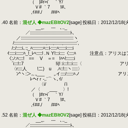
.
（ |#r>i´ ｀Y/
.
Ｖ# ｀7 !#､
.
,ｲ##./ /##ﾍ
.
.40 名前：
混ぜ人 ◆mazEBItOV2
[sage] 投稿日：2012/12/18(火)
.
__,,.
.
-‐- ､.._
.
／:::::::::::::::::::::::::::::::::::ﾄ､
.
／::::::::::::::::::::::::::::::::::::::::::::::ヽ
.
/::::::::::::::::::::::::::::;:::::;:::::::;::::::::::::',
.
/::/:::::i､:;_ﾊ:::::::::ﾊ:::ﾄ:::::ﾊ::::::i:::::i
.
ｲ:::::i::::::ﾊ_!_ﾚﾍ:::::! .Ｎ Y!:::i::::〈::::
.
〈:ﾉ:ﾊ::::! == V ＝= !ﾊﾍ!:::::::i
.
´i:::!::7 !i|! :i:::!:::i::::〈
.
〈r::::人 !二) u .ﾊ::!:::ヽ:::::〉
.
ﾝ^ヽ:＞.､.,___ ,.イ::::/::::::ﾊノ
.
ﾚヘrｒ-,.'⌒ヽ､ｲ/
.
〈i/ i'i
.
／〈 ___ 〉!
.
（ |#r>i´ ｀Y/
.
Ｖ# ｀7 !#､
.
,ｲ##./ /##ﾍ
.
.52 名前：
混ぜ人 ◆mazEBItOV2
[sage] 投稿日：2012/12/18(火)
.
__,,.
.
-‐- ､.._
.
／:::::::::::::::::::::::::::::::::::ﾄ､