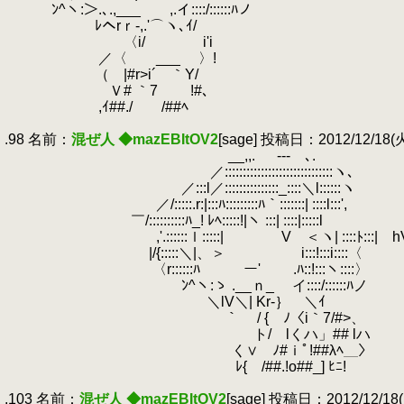
.
ﾝ^ヽ:＞.､.,___ ,.イ::::/::::::ﾊノ
.
ﾚヘrｒ-,.'⌒ヽ､ｲ/
.
〈i/ i'i
.
／〈 ___ 〉!
.
（ |#r>i´ ｀Y/
.
Ｖ# ｀7 !#､
.
,ｲ##./ /##ﾍ
.
.98 名前：
混ぜ人 ◆mazEBItOV2
[sage] 投稿日：2012/12/18(火) 
.
__,,.
.
-‐- ､.
.
.
／::::::::::::::::::::::::::::::ヽ､
.
／:::l／:::::::::::::::_::::＼l::::::ヽ
.
／/:::::.r:|:::ﾊ:::::::::ﾊ｀:::::::| ::::l:::',
.
￣/::::::::::ﾊ_! ﾚﾍ:::::!|ヽ :::| ::::|:::::l
.
,'.::::::ｌ:::::| V ＜ヽ| ::::ﾄ:::|
.
|/{:::::＼|、＞ i:::!:::i::::〈
.
〈r::::::ﾊ ー' .ﾊ::!:::ヽ::::〉
.
ﾝ^ヽ:ゝ .__ｎ_ イ::::/::::::ﾊノ
.
＼lV＼| Kr-｝ ＼ｲ
.
｀ / { ﾉ〈i｀7/#>、
.
ト/ lくハ」## lハ
.
く∨ ﾉ#ｉﾟ!##λﾍ＿〉
.
ﾚ{ /##.!o##_] ﾋﾆ!
.
.103 名前：
混ぜ人 ◆mazEBItOV2
[sage] 投稿日：2012/12/18(火)