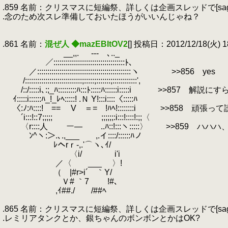
.859 名前：クリスマスに短編祭、詳しくは企画スレッドで[sage] 投稿日：20
.念のため次スレ準備しておいたほうがいいんじゃね？
.
.
.861 名前：
混ぜ人 ◆mazEBItOV2
[] 投稿日：2012/12/18(火) 18:
.
__,,.
.
-‐- ､.._
.
／:::::::::::::::::::::::::::::::::::ﾄ､
.
／::::::::::::::::::::::::::::::::::::::::::::::ヽ >>856 yes
.
/::::::::::::::::::::::::::::;:::::;:::::::;::::::::::::',
.
/::/:::::i､:;_ﾊ:::::::::ﾊ:::ﾄ:::::ﾊ::::::i:::::i 
.
ｲ:::::i::::::ﾊ_!_ﾚﾍ:::::! .Ｎ Y!:::i::::〈:::::ﾊ
.
〈:ﾉ:ﾊ::::! == V ＝= !ﾊﾍ!::::::::i >>858 頑
.
´i:::!::7;;;;; ;;;;;;:i:::!::::!:;;〈
.
〈r::::人 ー― ..ﾊ::!:::ヽ:::::〉 >>859
.
ﾝ^ヽ:＞.､.,___ ,.イ::::/::::::ﾊノ
.
ﾚヘrｒ-,.'⌒ヽ､ｲ/
.
〈i/ i'i
.
／〈 ___ 〉!
.
（ |#r>i´ ｀Y/
.
Ｖ# ｀7 !#､
.
,ｲ##./ /##ﾍ
.
.865 名前：クリスマスに短編祭、詳しくは企画スレッドで[sage] 投稿日：2
.レミリアタンクとか、銀ちゃんのボンボンとかはOK?
.