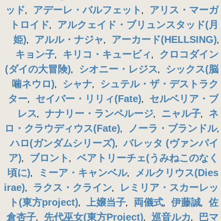
ッド
アデーレ・バルフェット
アリス・マーガ
,
,
トロイド
アルクェイド・ブリュンスタッド(月
,
姫)
アルル・ナジャ
アーカード(HELLSING)
,
,
,
キョン子
キリコ・キュービィ
クロコダイン
,
,
(ダイの大冒険)
シオニー・レジス
シックス(脳
,
,
噛ネウロ)
シャナ
シュテル・ザ・デストラク
,
,
ター
セイバー・リリィ(Fate)
セルベリア・ブ
,
,
レス
ナナリー・ランペルージ
ニャル子
ネ
,
,
,
ロ・クラウディウス(Fate)
ノーラ・ブランドル
,
,
ハロ(ガンダムシリーズ)
バレッタ (ヴァンパイ
,
ア)
ブロント
ベアトリーチェ(うみねこのなく
,
,
頃に)
ミーア・キャンベル
メルクリウス(Dies
,
,
irae)
ラクス・クライン
レミリア・スカーレッ
,
,
ト(東方project)
上嬢当子
両儀式
伊藤誠
佐
,
,
,
,
倉杏子
先代巫女(東方Project)
巡音ルカ
巴マ
,
,
,