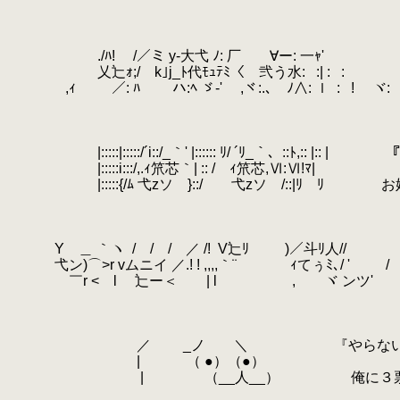
.
.
.
.
./ﾊ! /／ミ y‐大弋 ﾉ: 厂 ∀ー: 一ｬ
.
乂辷ｫ;/ k｣j_ﾄ代ﾓｭﾃﾐ〈 弐う水:
.
:| :
.
:
.
.
,ｨ ／: ﾊ ハ:ﾍ ゞ-' ,ヾ:.､￣ﾉ∧: ｌ
.
:
.
! ヾ:
.
.
.
.
|:::::|:::::/´i::/_｀' |:::::: ﾘ/ ´ﾘ_｀、::ﾄ,:: |::
.
|:::::i:::/,.ｨ笊芯｀| :: / ｨ笊芯,Ⅵ:Ⅵ!ﾏ|
.
|:::::{/ﾑ 弋zソ }::/ 弋zソ /::|ﾘ 
.
.
.
.
Y ＿ ｀ヽ
.
/ / / ／ /!
.
V辷ﾘ )／斗ﾘ人//
.
弋ン)⌒>r vムニイ ／.! ! ,,,,｀¨ ｨてぅﾐ､/ ' / 
.
￣r < l 辷ー＜ | l , ヾ ンツ' 
.
.
.
.
／ _ノ ＼ 『やらない
.
| （ ●）（●）
.
.
| （__人__） 俺に３票とか
.