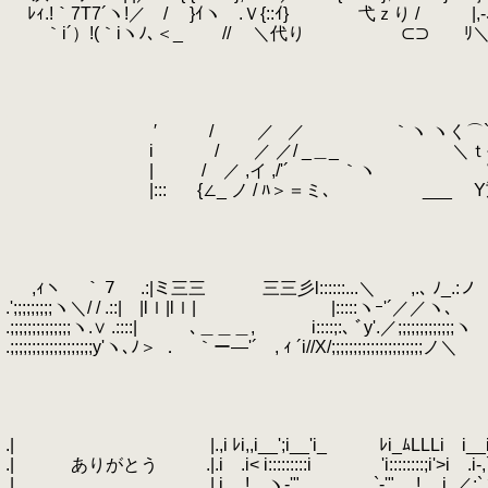
.
ﾚｨ.!｀7T7´ヽ!／ / }ｲヽ .Ｖ{::ｲ} 弋ｚり / |
.
｀i´）!(｀iヽﾉ､＜_ // ＼代り ⊂⊃ ﾘ＼ﾉ|人
.
.
.
.
.
′ / ／
.
／ ｀ヽ ヽく⌒`
.
i / ／ ／/ _＿_ ＼ｔﾍ
.
|
.
/ ／ ,イ ,/'´ ｀ヽ Ⅵ
.
|:::
.
{∠_ ノ / ﾊ＞＝ミ､ ___ Y
.
.
.
.
.
,ｨヽ
.
｀７ .:|ミ三三 三三彡l::::::...＼ ,.､
.';;;;;;;;;ヽ＼/ / .::| |lｌ|lｌ| |:::::ヽｰ'´／／ヽ､
.;;;;;;;;;;;;;;ヽ.∨ .::::| ､＿＿＿, i::::;:､ ﾞy
.;;;;;;;;;;;;;;;;;;;y'ヽ､ﾉ＞ ． ｀ー―'´ , ｨ ´i//Х/;;;;;;;;;;;;;;;;;;;;;ノ＼
.
.
.
.
.| |.,i ﾚi,,i__';i__'i_ ﾚi_ﾑLLLi i__i:::::::
.| ありがとう .|.i .i< i:::::::::i 'i::::::::;i'>
.| |.i
.
!,
.
,ヽ-'" `-'", !
.
i .／