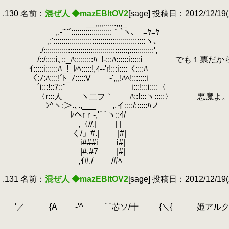
.
.130 名前：
混ぜ人 ◆mazEBItOV2
[sage] 投稿日：2012/12/19(水
.
__,,,,......,,,_
.
,.‐''"´::::::::::::::::::::｀`ヽ､ ﾆﾔﾆﾔ
.
,:':::::::::::::::::::::::::::::::::::::::::::::ヽ､
.
./:::::::::::::::::::::::::::;:::::;:::::::;::::::::::::',
.
/::/:::::i､:;_ﾊ:::::::::ﾊｰ!‐:::ﾊ::::::i:::::i
.
ｲ:::::i::::::ﾊ_!_ﾚﾍ:::::!,ｨ--'r!:::i::::〈::::ﾊ
.
〈:ﾉ:ﾊ::::!´ﾄ_ﾉ:::::V ゞ-
.
´i:::!::7::" i:::!:::i::::〈
.
〈r:::人 ヽ二フ｀ ﾊ::!:::ヽ:::::〉 悪魔よ
.
ﾝ^ヽ:＞.､.,___ ,.イ::::/::::::ﾊノ
.
ﾚヘrｒ-,'⌒ヽ::ｲ/
.
,〈//.| | |
.
く/」#.| |#|
.
i###i i#|
.
|#.#7 |#|
.
,ｲ#./ /#ﾍ
.
.131 名前：
混ぜ人 ◆mazEBItOV2
[sage] 投稿日：2012/12/19(水
.
.
.
′／ {A ゞ-'^ ⌒芯ソ/十 {＼{ 姫アルク
.
.