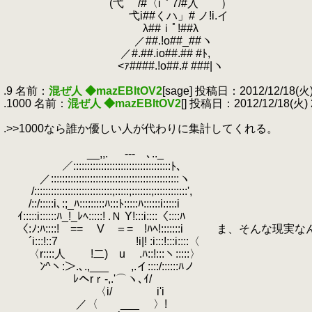
.
(弋 /#〈i｀7/#入 ）
.
弋i##くハ」# ノ!i.イ
.
λ##ｉﾟ!##λ
.
／##.!o##_##ヽ
.
／#.##.io##.## #ﾄ,
.
<ｧ####.!o##.# ###|ヽ
.
.9 名前：
混ぜ人 ◆mazEBItOV2
[sage] 投稿日：2012/12/18(火) 2
.1000 名前：
混ぜ人 ◆mazEBItOV2
[] 投稿日：2012/12/18(火) 22
.
.>>1000なら誰か優しい人が代わりに集計してくれる。
.
.
__,,.
.
-‐- ､.._
.
／:::::::::::::::::::::::::::::::::::ﾄ､
.
／::::::::::::::::::::::::::::::::::::::::::::::ヽ
.
/::::::::::::::::::::::::::::;:::::;:::::::;::::::::::::',
.
/::/:::::i､:;_ﾊ:::::::::ﾊ:::ﾄ:::::ﾊ::::::i:::::i
.
ｲ:::::i::::::ﾊ_!_ﾚﾍ:::::! .Ｎ Y!:::i::::〈::::ﾊ
.
〈:ﾉ:ﾊ::::! == V ＝= !ﾊﾍ!:::::::i ま、そ
.
´i:::!::7 !i|! :i:::!:::i::::〈
.
〈r::::人 !二) u .ﾊ::!:::ヽ:::::〉
.
ﾝ^ヽ:＞.､.,___ ,.イ::::/::::::ﾊノ
.
ﾚヘrｒ-,.'⌒ヽ､ｲ/
.
〈i/ i'i
.
／〈 ___ 〉!