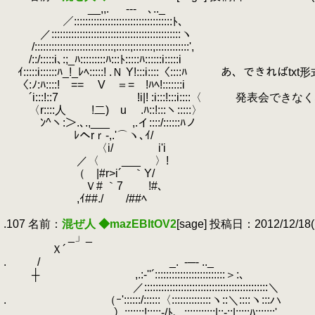
.
__,,.
.
-‐- ､.._
.
／:::::::::::::::::::::::::::::::::::ﾄ､
.
／::::::::::::::::::::::::::::::::::::::::::::::ヽ
.
/::::::::::::::::::::::::::::;:::::;:::::::;::::::::::::',
.
/::/:::::i､:;_ﾊ:::::::::ﾊ:::ﾄ:::::ﾊ::::::i:::::i
.
ｲ:::::i::::::ﾊ_!_ﾚﾍ:::::! .Ｎ Y!:::i::::〈::::ﾊ 
.
〈:ﾉ:ﾊ::::! == V ＝= !ﾊﾍ!:::::::i
.
´i:::!::7 !i|! :i:::!:::i::::〈 発表会で
.
〈r::::人 !二) u .ﾊ::!:::ヽ:::::〉
.
ﾝ^ヽ:＞.､.,___ ,.イ::::/::::::ﾊノ
.
ﾚヘrｒ-,.'⌒ヽ､ｲ/
.
〈i/ i'i
.
／〈 ___ 〉!
.
（ |#r>i´ ｀Y/
.
Ｖ# ｀7 !#､
.
,ｲ##./ /##ﾍ
.
.107 名前：
混ぜ人 ◆mazEBItOV2
[sage] 投稿日：2012/12/18(火)
.
_」_
.
Ｘ´ ｀
.
.
/ _.
.
-─- ..
.
┼ ,.:‐''´:::::::::::::::::::::::::＞:､
.
／::::::::::::::::::::::::::::::::::::::::::::＼
.
.
（ｰ'::::::/::::::〈::::::::::::::ヽ::＼::::ヽ:::ハ
.
）:::::::!:::::-/ﾄ、:::::::::::|::-::|:::::ﾊ:::::::',