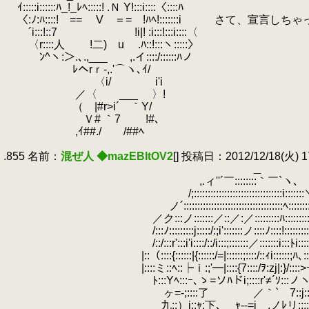
.
ｲ:::::i::::::ﾊ_!_ﾚﾍ:::::! .Ｎ Y!:::i::::〈::::ﾊ
.
〈:ﾉ:ﾊ::::! == V ＝= !ﾊﾍ!:::::::i さ
.
´i:::!::7 !i|! :i:::!:::i::::〈
.
〈r::::人 !二) u .ﾊ::!:::ヽ:::::〉
.
ﾝ^ヽ:＞.､.,___ ,.イ::::/::::::ﾊノ
.
ﾚヘrｒ-,.'⌒ヽ､ｲ/
.
〈i/ i'i
.
／〈 ___ 〉!
.
（ |#r>i´ ｀Y/
.
Ｖ# ｀7 !#､
.
,ｲ##./ /##ﾍ
.
.855 名前：
混ぜ人 ◆mazEBItOV2
[] 投稿日：2012/12/18(火) 17:
.
＿
.
,.ィ''´￣::::::::｀￣`ヽ､
.
/;::::::::::::::::::::::::::::::::i:::::::
.
ノ´::::::::::::::::::::::::::::::::::::ﾍ:::::::::
.
／ク:::ノ:::::::／::／:／:::::::::ﾊ::::::::::
.
/:::ﾉ:::::::::j:::::/:;i':::::::ノ::::ﾉ::::
.
/::/:::r':::i'i::::/::/i:::;:::::::／:::::::i:::ﾄi::::
.
|::（::::{::::::|{::::::/=|::::::;::::/::
.
|::::ミ::ﾍ::┝ｉ:;'━|::::{7::::/ｦ:zj|:}/::::>
.
ﾄ:::Yﾍ:::ｰ､ゝ=ソﾊドi;::::r'≠´ｿ:::
.
ゝヶ=-;::::了 ／｀` 7::j::::::/7
.
九::）j::ｬ:下､ ｬ--=j ,ノﾚリ::::/: