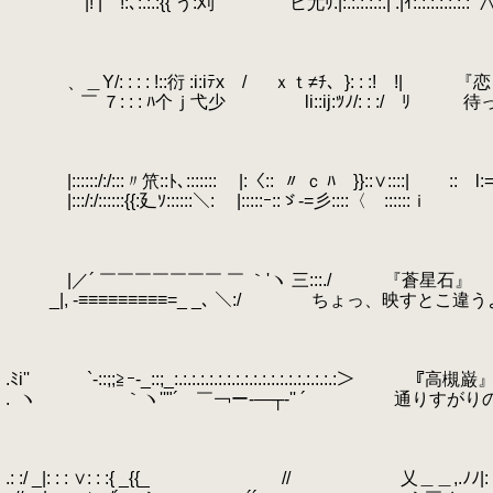
.
|! | !:､:.:.:{{ う:刈 ヒ尤ﾘ.|:.:.:.:.:.| .|ｲ:.:.:.:.:.:.:
.
.
.
.
.
、＿Y/: : : : !::衍 :i:iﾃx / ｘｔ≠ﾁ、}: : :! !| 
.
￣ ７: : : ﾊ个ｊ弋少 li::ij:ﾂﾉ/: : :/ ﾘ
.
.
.
.
|::::::/:/:::〃笊::ﾄ､::::::: |:〈::
.
〃 ｃ ﾊ }}::∨::::| :
.
|:::/:/::::::{{:廴ｿ::::::＼: |:::::ｰ::ゞ-=彡::
.
.
.
.
|／´ ￣￣￣￣￣￣￣ ￣ ｀'ヽ 三:::./ 『蒼星石』
.
_|, -≡≡≡≡≡≡≡≡≡=_ _､ ＼:/ ちょっ、映すとこ
.
.
.
.ﾐi'' `‐::;;≧ｰ-_::;_:.:.:.:.:.:.:.:.:.:.:.:.:.:.:.:.:.:.:＞ 『高槻巌
.
.
ヽ ｀ヽ''"´ ￣￢ー-―┬‐'' ´ 通りすがり
.
.
.
.: :/ _|: : : ∨: : :{ _{{_ // 乂＿＿,.ﾉﾉ|: : : :∧: : 