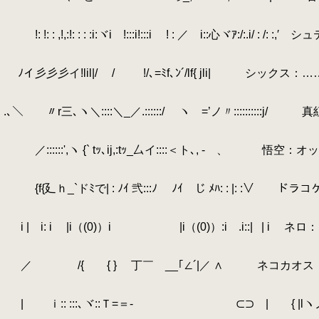
.
.
.
!: !: : ,!,:!: : : :i:ヾi !:::i!:::i ! : ／ i::心ヾｱ:/:
.
.
.
ﾉイ彡彡彡イ!lil|/ / !/､=ﾐf､ﾝ´/lf{ jli| シックス：……
.
.
.､＼ 〃r三､ヽ＼::::＼_／.::::::/ ヽゞ=’ノ〃:::::
.
.
.
／::::::',ヽ {` tｯ､ij,:tｯ_厶イ::::＜ト､, - 、 
.
.
.
{f{廴ｈ_`ドﾐで| : ﾉｲ 弐:::ﾉ ﾉｲ じ ﾒﾊ: : |:
.
.
.
i | i: i |i（(0)）i |i（(0)）:i .i::|
.
| i ネ
.
.
.
／ /{ { } 丁￣ __｢∠´|／ ∧ ネコカオス
.
.
.
| ｉ:: :::､ヾ::Ｔ=＝- ⊂⊃ | { |lヽノl
.