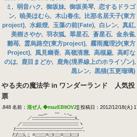
ミ
弱音ハク
御坂妹
御坂美琴
恋するドラゴ
,
,
,
,
ン
暁美ほむら
木山春生
比那名居天子(東方
,
,
,
project)
水銀燈
玉藻の前(Fate)
白レン
真紅
,
,
,
,
,
美樹さやか
羽衣狐
翠星石
蒼星石
金糸雀
,
,
,
,
,
雛苺
霊烏路空(東方project)
霧雨魔理沙(東方
,
,
Project)
風見幽香
高嶺清麿
高槻巌
高町な
,
,
,
,
のは
鹿目まどか
鹿角(境界線上のホライゾン)
,
,
,
黒レン
黒猫(五更瑠璃)
,
やる夫の魔法学 in ワンダーランド 人気投
票
.848 名前：
混ぜ人 ◆mazEBItOV2
[] 投稿日：2012/12/18(火) 17:
.
__,,.
.
-‐- ､.._
.
／:::::::::::::::::::::::::::::::::::ﾄ､
.
／::::::::::::::::::::::::::::::::::::::::::::::ヽ
.
/::::::::::::::::::::::::::::;:::::;:::::::;::::::::::::',
.
/::/:::::i､:;_ﾊ:::::::::ﾊ:::ﾄ:::::ﾊ::::::i:::::i