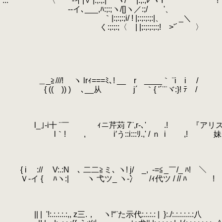
...
.
〈 ゝ-イ|∨ |:;:;:| ヽ/ |:;:;ﾚ'ヽY !
.
ゝ--イ､___,ﾊ:;:;ヽ/[]ヽ／:;/ '、
.
｀|:;:;:;i/ ! |;:;:;:;:|、 _＼
.
く:;:;:;〈 | |;:;:;:;:;! >'´ 〉
.
.
.
.
.
.
ゝ ＿_≧///! ヽ lrｨ===ﾐ､! __ r ____｀ ¨i i
.
{ (( )) ) ゝ､__从 j´ ｀{ '´¨¨ヾ:}
.
.
.
.
l_｣‐i十 ¨￣ ｨニ芹苅 7¨,r‐､' .! 『アリ
.
l｀! , i′う::i:::ﾘ.,' / ｎ
.
i ,! 妹
.
.
.
.
{ i :// V:.:N ､ 二二≧ミ､ ヽ! j/ _,
.
-=≦_￣/_ ﾊ!
.
Ｖ‐イ { ﾊヽ:| ヽ 弋ツ_ ヽ-冫 /ｨ代ツ / // 
.
.
.
.
|| |
.
'!:.:.:.:.:,, z三.， ヽ!“¨た示代:.:.:.: |
.
}:./:.:.:.: