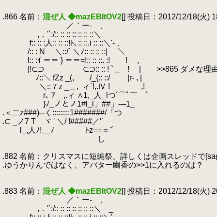
.
.866 名前：
混ぜ人 ◆mazEBItOV2
[] 投稿日：2012/12/18(火) 18:
.
／｀ー- 、
.
,．'´:/:: :: :: :: :: :: ::＼ _
.
f:: :: :人:: :: ::!ﾄ､:: ::.i :: ::＼'- 、
.
/:: : N ＼::/` ＼ﾉ:: :: :: ::| ＼
.
l:: :ｲ ＝＝ } ＝＝=!:: :: ::､:! ! ,
.
|!⊂⊃ ⊂⊃:: :: ! ` _ ! | >>865 ダメ
.
ﾉ::＼ fZz _(, /_{:: ::/ |r- ､|
.
＼::７z _＿,
.
ィ´!,.Ⅳ ! ,!
.
r､７_ ,.ィ ∧1,_人_lつ´⌒ﾟ￣ ﾟ
.
}ﾉ_ノとノ1#l_l」##」-─1_
.＜二z###)─く:::::::::1#######/「つ
.⊂ _ノ7 T ヾ ' ＼/ !#####／'´
.
l_,人ﾉ!__ﾉ ﾄz==＝'´
.
し
.
.882 名前：クリスマスに短編祭、詳しくは企画スレッドで[sage] 投稿日：20
.ゆうかりんではなく、アバター幽香の>>1に入れるのは？
.
.
.883 名前：
混ぜ人 ◆mazEBItOV2
[] 投稿日：2012/12/18(火) 20:
.
／｀ー- 、
.
,．'´:/:: :: :: :: :: :: ::＼ _