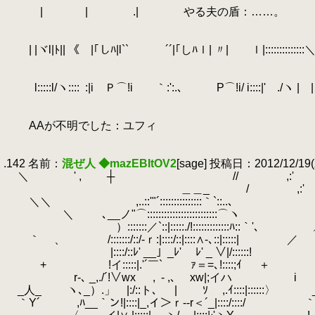
.
| | .| やる夫の盾：……。
.
.
.
| |ヾl|ﾄ|| 《 |｢しﾊ|l`` ´´|｢しﾊｌ| 〃| ｌ|::
.
.
.
l:::::l/ヽ::::
.
:|i Ｐ⌒!i ｀:':.､ P⌒!i/ i::::|'
.
.
.
AAが不明でした：ユフィ
.
.
.142 名前：
混ぜ人 ◆mazEBItOV2
[sage] 投稿日：2012/12/19(水
.
＼ ' , ┼ // ,:'
.
＿＿_ / ,:'
.
＼＼ ,..::'"´:::::::::::::::｀`::..､
.
＼ ､__ノ"⌒:::::::::::::::::::::::::⌒
.
）:::::::／`::|:::::./!:::::::::::::ﾊ::｀'、
.
｀ 、 /:::::::/::/-ｒ:|::::/::|::::∧-､::|:::::|
.
／ 続
.
|::::/::ﾚ' __」_ﾚ' ﾚ' _ ∨|/::::::!
.
+
.
!イ:::::|.'´￣` ｧ＝=､!::::;ｲ
.
＋ も
.
r‐､ _,./´!∨wx ,
.
- ,､ xw|;イハ
.
i
.
_人_ ヽ､_）.」 |:/::ト､
.
| ｿ ,.ｲ::::|::::::〉 
.
｀Y´ ,ﾊ__｀ン!|::::|_,イ＞ｒ--r＜´_|::::/::::/ ｀