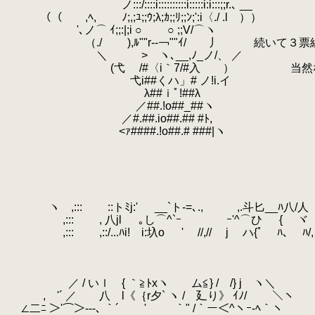
.
ノ:::/::::i::::::::::i:::::i:i:::;;r.､ __
.
（（ ,ﾍ, ﾉ;,;ﾕ;;ｳ;λ;ｶ;;ﾘ;;ﾝ;':i〈./ .l ））
.
'､ノ⌒ ｲ;;:|;i ○ ○ ;;V/⌒ヽ
.
（./ ),ﾙ""r-‐￢""ｲ/ 丿 続いて３票
.
＼ >ゝヽ､__,ﾉ_ノ/、 ／
.
(弋 /#〈i｀7/#入 ） 当然なが
.
弋i##くハ」# ノ!i.イ
.
λ##ｉﾟ!##λ
.
／##.!o##_##ヽ
.
／#.##.io##.## #ﾄ,
.
<ｧ####.!o##.# ###|ヽ
.
.
.
.
.
.
ヽ ,::: ::トﾐj:' __`ト-=､., ,.斗匕__ﾊ
.
,::: , 八jl ｡し⌒^`ｰ ｰ'^⌒ひ { ヾ
.
,::: ,::/...ﾊi! i:圦o ' //,// j ハ
.
.
.
.
／ / いｌ { ｀≧ﾄxヽ ム≦} / /} 
.
, '´ ／ 八 l《｛r夕` ヽ / 廴り》 ｲﾉ/ ＼ヽ
.
∠二ﾆ ＞'⌒＞‐--､ ｀´ ' ｀" /｀ー＜^ヽｰ