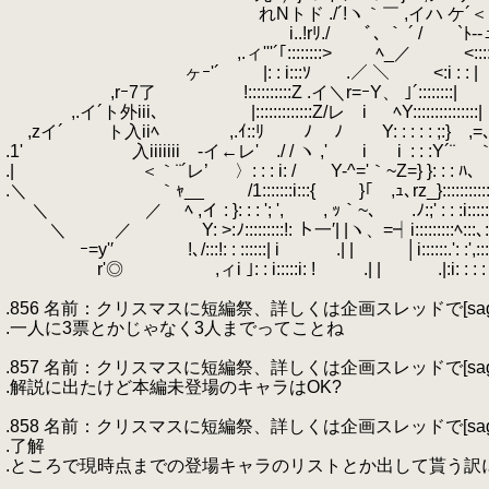
.
れNトド ./´!ヽ｀￣ ,イハ ケ´＜:::
.
i..!rﾘ./ ﾞ､ ｀ ´ / `ﾄ--ュく.
.
,.ィ'''´｢::::::::> ﾍ_／ <::::::
.
ヶｰ'´ |: : i:::ｿ .／ ＼ <:i : 
.
,rｰ7了 !::::::::::Z .イ＼r=ｰY、 ｣´:::::
.
,.イ´ト外iii､ |:::::::::::::Z/レ i
.
.
.
ﾍY::::::::::
.
,zイ´ ト入iiﾍ ,.ｲ::ﾘ
.
.
.
.
ﾉ ﾉ
.
.
.
.
Y: : : : : 
.1' 入iiiiiiiゝ-イ←レ'
.
.
./ / ヽ ,'
.
.
.
.
i
.
ゞi
.
: : :
.| ＜｀¨´レ’ 〉: : : i: / Y-^='｀~Z=} }: 
.＼ ｀ｬ__ /1:::::::i:::{ }｢
.
.
,ｭ､rz_}::::
.
＼ ／ ﾍ ,イ : }: : : '; ',
.
, ｯ｀~､ .ﾉ:;' :
.
＼ ／ Y: >:ﾉ:::::::::!: ト一′| |ヽ、=┥i:::::::::
.
ｰ=y'′ !､/:::!: : ::::::| i .| | │i::::::.': :',
.
r'◎ ,ィi ｣: : i:::::i: ! .| | .|:i: : : : : 
.
.856 名前：クリスマスに短編祭、詳しくは企画スレッドで[sage] 投稿日：20
.一人に3票とかじゃなく3人までってことね
.
.857 名前：クリスマスに短編祭、詳しくは企画スレッドで[sage] 投稿日：2
.解説に出たけど本編未登場のキャラはOK?
.
.858 名前：クリスマスに短編祭、詳しくは企画スレッドで[sage] 投稿日：20
.了解
.ところで現時点までの登場キャラのリストとか出して貰う訳
.