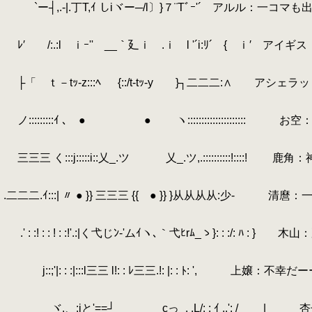
.
`ー┤,.-|.丁T,ｲ しiヾー─/l〕}７¨Tﾞｰ'´ アルル
.
.
.
ﾚ′ /:.:l ｉｰ'' __｀廴ｉ .ｉ l '´i:ﾘ´ { ｉ′
.
.
.
├「 ｔ－tｯ-z:::ﾍ {::/t-tｯ-y }┐二二二:∧ ア
.
.
.
ノ:::::::::ｲ ､ ● ● ヽ::::::::::::::::::::: 
.
.
.
三三三 く:::j:::::i::乂_.ツ 乂_.ツ,.::::::::::!
.
.
.二二二.ｲ:::| 〃 ● }} 三三三 {{ ● }} }从从从从:少- 
.
.
.
.' : :! : : ! : :!'.:|く弋じﾝ‐'ムｲヽ､｀弋ﾋrﾑ_ゝ}: 
.
.
.
j::;'|: : :|:::l三三 l!: : ﾚ三三.!: |: : ﾄ: ', 上嬢：不
.
.
.
ヾ.、:iと'==┘ cっ_, .L/: : ｲ ,.': / 