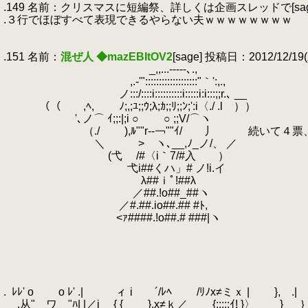
.149 名前：クリスマスに短編祭、詳しくは企画スレッドで[sage] 投稿日：20
.３行でほぼすべて表現できるやらない夫ｗｗｗｗｗｗｗｗ
.
.
.151 名前：
混ぜ人 ◆mazEBItOV2
[sage] 投稿日：2012/12/19(水
.
_,,...-‐‐--､.,
.
,.-'":::::::::::::::::::"｀':,.,
.
ノ:::/::::i::::::::::i:::::i:i:::;;r.､ __
.
（（ ,ﾍ, ﾉ;,;ﾕ;;ｳ;λ;ｶ;;ﾘ;;ﾝ;':i〈./ .l ））
.
'､ノ⌒ ｲ;;:|;i ○ ○ ;;V/⌒ヽ
.
（./ ),ﾙ""r-‐￢""ｲ/ 丿 続いて４票
.
＼ >ゝヽ､__,ﾉ_ノ/、 ／
.
(弋 /#〈i｀7/#入 ）
.
弋i##くハ」# ノ!i.イ
.
λ##ｉﾟ!##λ
.
／##.!o##_##ヽ
.
／#.##.io##.## #ﾄ,
.
<ｧ####.!o##.# ###|ヽ
.
.
.
.
.
.
.
ﾚﾚ' o o ﾚ' .| ィ i ´/ﾚﾍ /ﾘﾉx≠ミｘ | }, .| .
.
.从" ワ "ﾊ| |／i { { },x≠ｋ／ {:::::ｲ! }〉 }
.
｝