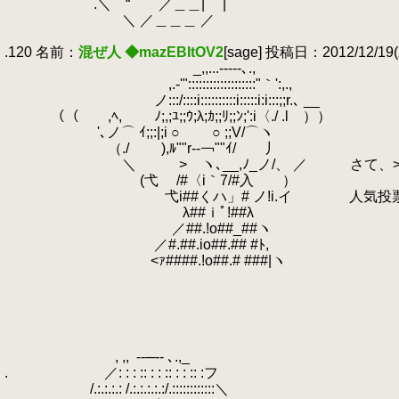
.
.＼ “ ／＿＿| |
.
＼ ／＿＿＿ ／
.
.120 名前：
混ぜ人 ◆mazEBItOV2
[sage] 投稿日：2012/12/19(水
.
_,,...-‐‐--､.,
.
,.-'":::::::::::::::::::"｀':,.,
.
ノ:::/::::i::::::::::i:::::i:i:::;;r.､ __
.
（（ ,ﾍ, ﾉ;,;ﾕ;;ｳ;λ;ｶ;;ﾘ;;ﾝ;':i〈./ .l ））
.
'､ノ⌒ ｲ;;:|;i ○ ○ ;;V/⌒ヽ
.
（./ ),ﾙ""r-‐￢""ｲ/ 丿
.
＼ >ゝヽ､__,ﾉ_ノ/、 ／ さて、>>1
.
(弋 /#〈i｀7/#入 ）
.
弋i##くハ」# ノ!i.イ 人気投票予選の
.
λ##ｉﾟ!##λ
.
／##.!o##_##ヽ
.
／#.##.io##.## #ﾄ,
.
<ｧ####.!o##.# ###|ヽ
.
.
.
.
.
.
, ,,
.
-‐─-- ､.,_
.
.
／: : : :: : : :: : : :: :フ
.
/.:.:.:.: /.:.:.:.:.:/.::::::::::::＼