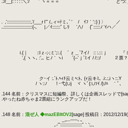
.://__|: : : : :＼:/´ ｀ヽ＝＝＝ ´´ ｀￣ とつ: 
.
.
.
.
.
,':::::::::::::::::::::,'/___r l'" /,.ィ=ﾃミ､` ′ / ｲﾌ｀'::} } 〉
.
／ 
..:::::::::::::::::::::::::{-､
.
|／ｲ:::::::ﾟしﾘ '∧/ {ﾟ::::
.
.
.
.
.
i.{｜ ::lｚ‐;‐;ミ';::.{ ´ ｚ＿`7イ/ :: :.:::ｊ
.
',{ ヽヽ､ :',､ ヒﾉ｀ヽi ´{-‐'ｊ`ﾐイ / /:::/ ２
.
.
.
.
クｰイ :.`ﾄ.ﾍｨﾁ云ミﾍ:ﾄ､ {ｨ云キﾐ､ .i:.:,iヽ
.
/ ヽ::ﾉ ! ｰ弋{∪j ヾ ヽﾞ{:∪ｿｲ /}:/ﾊ ｀ﾞ､
.
.
.144 名前：クリスマスに短編祭、詳しくは企画スレッドで[sage] 投稿日：20
.やったね赤ちゃま2票組にランクアップだ！
.
.
.148 名前：
混ぜ人 ◆mazEBItOV2
[sage] 投稿日：2012/12/19(水
.
_,,...-‐‐--､.,
.
,.-'":::::::::::::::::::"｀':,.,