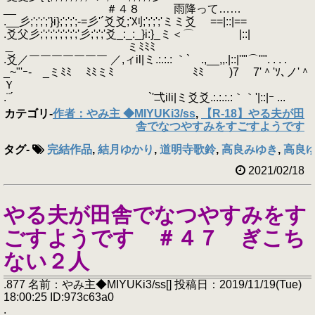
__ ＃４８ 雨降って……
.__彡;';';';'}i};';';';-=彡'´爻爻;'刈;';';';'ミミ爻 ==|::|==
.爻父彡;';';';';';';';'彡;';';'爻_:_:_}i:}_ミ＜⌒ |::|
＿ ミﾐﾐﾐ
.爻／￣￣￣￣￣￣￣ ／,ィil|ミ.:.:.: ｀` .,__,,.|::|''"⌒''". . . .
_~"'ｰ- _ミﾐﾐ ﾐﾐミﾐ ﾐﾐ )7 7'＾'ｿ､ノ'＾
Ｙ
.¨´ `'弌ili|ミ爻爻.:.:.:.:｀｀'|::|ｰ ...
カテゴリ
-
作者：やみ主 ◆MIYUKi3/ss
,
【R-18】やる夫が田
舎でなつやすみをすごすようです
タグ
-
完結作品
,
結月ゆかり
,
道明寺歌鈴
,
高良みゆき
,
高良
2021/02/18
やる夫が田舎でなつやすみをす
ごすようです ＃４７ ぎこち
ない２人
.877 名前：やみ主◆MIYUKi3/ss[] 投稿日：2019/11/19(Tue)
18:00:25 ID:973c63a0
.