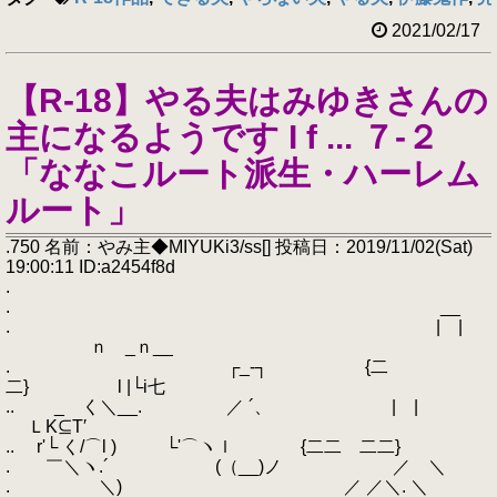
2021/02/17
【R-18】やる夫はみゆきさんの
主になるようです I f ... ７-２
「ななこルート派生・ハーレム
ルート」
.750 名前：やみ主◆MIYUKi3/ss[] 投稿日：2019/11/02(Sat)
19:00:11 ID:a2454f8d
.
. __
. | |
ｎ _ｎ__
. ┌_‐┐ {二
二} l |└i七
.. _ く＼__. ／ ´、 | |
ＬK⊆T′
.. r'└ く/⌒l ) └'⌒ヽｌ {二二 二二}
. ￣＼ヽ.´ (（__)ノ ／ ＼
. ＼) ／ ／＼. ＼