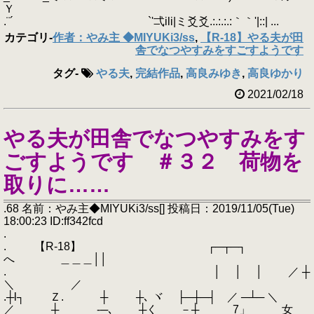
Ｙ
.¨´ `'弌ili|ミ爻爻.:.:.:.:｀｀'|::| ...
カテゴリ
-
作者：やみ主 ◆MIYUKi3/ss
,
【R-18】やる夫が田
舎でなつやすみをすごすようです
タグ
-
やる夫
,
完結作品
,
高良みゆき
,
高良ゆかり
2021/02/18
やる夫が田舎でなつやすみをす
ごすようです ＃３２ 荷物を
取りに……
.68 名前：やみ主◆MIYUKi3/ss[] 投稿日：2019/11/05(Tue)
18:00:23 ID:ff342fcd
.
. 【R-18】 ┌─┬─┐
へ ＿＿＿││
. │ │ │ ／ ┼
＼ ／
.┼l┐ Ｚ. ┼ ┼､ ヾ ├─┼─┤ ／ ─┴─ ＼
／ ┼ __ -─､ ┼く －┼ 7」_ 女