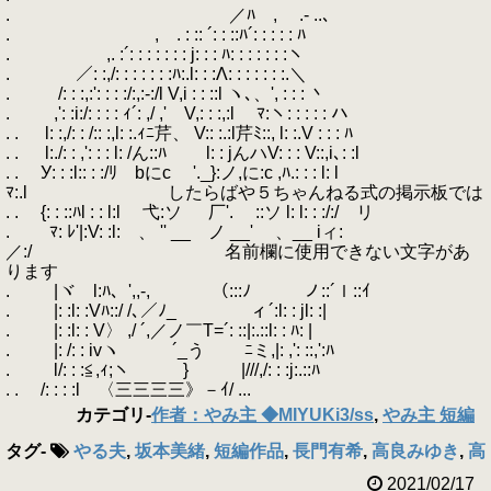
. ／ﾊ , .- ..、
. , . : :: ´: : ::ﾊ´: : : : : ﾊ
. ,. :´: : : : : : : j: : : ﾊ: : : : : : :ヽ
. ／: :,/: : : : : : :ﾊ:.l: : :Λ: : : : : : :.＼
. /: : :,:': : : :/:,:-:/l V,i : : ::l ヽ､、', : : : 丶
. ,': :i:/: : : : ｨ´: ,/ ,' V,: : :,:l ﾏ:ヽ: : : : : ハ
. . l: :,/: : /:: :,l: :.ｨﾆ芹、 V:: :.:l芹ﾐ::, l: :.V : : : ﾊ
. . l:./: : ,': : : l: /ん::ﾊ l: : jんハV: : : V::,i､: :l
. . У: : :l:: : :/ﾘ bにc '._}:ノ,に:c ,ﾊ.: : : l: l
ﾏ:.l したらばや５ちゃんねる式の掲示板では
. . {: : ::ﾊl : : l:l 弋:ソ 厂'. ゝ::ソ l: l: : :/:/ リ
. ﾏ: ﾚ'|:V: :l:ゝ、 '' __ ノ __' ゝ、__ iィ:
／:/ 名前欄に使用できない文字があ
ります
. |ヾゝl:ﾊ、',,-, ￣ （:::ﾉ ノ::´ｌ::ｲ
. |: :l: :Vﾊ::/ /､／ﾉ_ ィ´:l: : jl: :|
. |: :l: : V〉 ,/ ´,／ノ￣T=´: ::|:.::l: : ﾊ: |
. |: /: : ivヽ ´_う ゞﾆミ,|: ,': ::,':ﾊ
. l/: : :≦,ｨ;ヽ } |///,/: : :j:.::ﾊ
. . /: : : :l 〈三三三三》－ｲ/ ...
カテゴリ
-
作者：やみ主 ◆MIYUKi3/ss
,
やみ主 短編
タグ
-
やる夫
,
坂本美緒
,
短編作品
,
長門有希
,
高良みゆき
,
高
2021/02/17