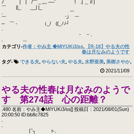
ﾉ | | /￣＿,,,. -―' ! .| ＿ i! |
￣ ||_ __| |_
. ￣
￣ `┘ ￣
─ ￣ - （_/ ((_ﾉﾉ┘
.
- －、
. ...
カテゴリ
-
作者：やみ主 ◆MIYUKi3/ss
,
【R-18】やる夫の性
春は月なみのようです
タグ
-
できる夫
,
やらない夫
,
やる夫
,
水野亜美
,
美樹さやか
,
2021/11/09
やる夫の性春は月なみのようで
す 第274話 心の距離？
.480 名前：やみ主◆MIYUKi3/ss[] 投稿日：2021/08/01(Sun)
20:00:50 ID:bb8c7825
.
.
|`'┐ r-、