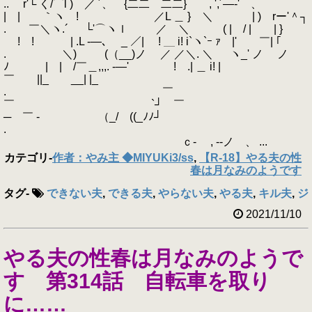
.. r'└ く/⌒l ) ／ ´、 {二二 二二} , ',´―-' 、
| | ｀ヽ ! ／L ＿ } ＼ | ) rー'＾┐
. ￣＼ヽ.´ └'⌒ヽｌ ／ ＼ ( | / | | }
! ! | .L -―､ _ ／| ! ＿ i! i`ヽ`ｰ ｧ |' ￣| ｢
. ＼) (（__)ノ ／ ／＼. ＼ ヽ_' ノ ノ
ﾉ | | /￣＿,,,. -―' ! .| ＿ i! |
￣ ||_ __| |_
. ￣
￣ `┘ ￣
─ ￣ - （_/ ((_ﾉﾉ┘
.
ｃ- , -‐ノ 、 ...
カテゴリ
-
作者：やみ主 ◆MIYUKi3/ss
,
【R-18】やる夫の性
春は月なみのようです
タグ
-
できない夫
,
できる夫
,
やらない夫
,
やる夫
,
キル夫
,
ジ
2021/11/10
やる夫の性春は月なみのようで
す 第314話 自転車を取り
に……