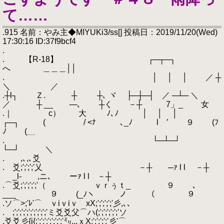
て……
.915 名前：やみ主◆MIYUKi3/ss[] 投稿日：2019/11/20(Wed)
17:30:16 ID:37f9bcf4
.
. 【R-18】 ┌─┬─┐
へ ＿＿＿││
. │ │ │ ／ ┼
＼ ／
.┼l┐ Ｚ. ┼ ┼､ ヾ ├─┼─┤ ／ ─┴─ ＼
／ ┼ __ -─､ ┼く －┼ 7」_ 女
.｜ c） 大 ﾉ､ﾉ │ │ │
┌─┐ ( / <ﾅ ､_ﾉ l ′ ９ (ﾌ
ﾉ (＿
. └─┴─┘
└─┘ ＼
. ,､,､爻
. 爻;';';';'乂 －┼ ─ｧ l l －┼
_l‐ ,ニ､ ーｧ l l －┼
.⌒爻;';';';';'（ ｖｒぅｔ_ ９ ､
___ ９ (_ﾉヽ ノ （ ９
.ソ⌒>;'ﾚ'⌒ ｖiｖiｖ xX;';';';';'彡,､､
. ;';';';';';';';';';'ミ爻爻父⌒ハ(;';';';';';'ソ
.爻爻彡{i{;';';';';';';';'㍉..,ｘX;';';';';'彡'⌒