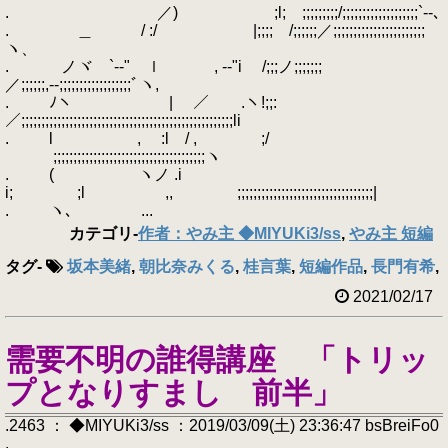
. ／) ;l; ;;;;;;;;;/;;;;;;;;;;;;;;;;;;;`‐-､
. ＿ / :/ |;;;; /;;;;;;／;;;;;;;;;;;;;;;;;;;;;;;
ヽ、
. ノヾ `‐-" ｌ , -‐"i /;;;ノ;;;;;;;
／;;;;;;,-‐;;;;;;;;;;;;;;;;;;ﾞヽ,
. ﾉヽ | ／ .ヽ!;;:
／;;;;;;;;;;;;;;;;;;;;;;;;;;;;;;;;;;;;;;;;;;;;;;;;;;;;;li
. l , :l / , ;/
;;;;;;;;;;;;;;;;;;;;;;;;;;;;;;;;;;;;;;ヽ
. ( ヽノ .i
i; ;l ,, ;;;;;;;;;;;;;;;;;;;;;;;;;;;;;;;;;;|
. ヽ､ ...
カテゴリ
-
作者：やみ主 ◆MIYUKi3/ss
,
やみ主 短編
タグ
-
坂本美緒
,
朝比奈みくる
,
桂言葉
,
短編作品
,
長門有希
,
2021/02/17
需要不明の誰得講座 「トリッ
プとなりすまし 前半」
.2463 ： ◆MIYUKi3/ss ：2019/03/09(土) 23:36:47 bsBreiFo0
.