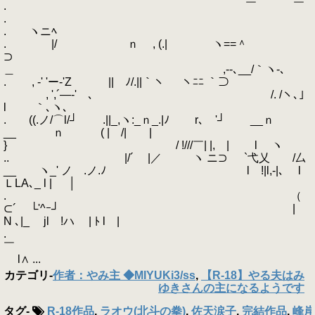
. ￣ ￣
.
. ヽニﾍ
. |/ ｎ , (.| ヽ==＾
⊃
＿ ,‐-､__/｀ヽ-､
. , -' 'ー‐'Z || ﾉ/.||｀ヽ ヽﾆﾆ ｀⊃
, ',´―-' 、 /. /ヽ､」
l ｀､ヽ､
. ((.ノ/⌒l/┘ .||_,ヽ:_ｎ_.|ﾉ r､ '┘ __ｎ
__ ｎ ( | /| |
} / !///￣| |, | l ヽ
.. |/´ |／ ヽ ニ⊃ `弋乂 /厶
__ ヽ_' ノ .ノ.ﾉ l !|l,-|､ l
ＬLA､_ l | │
. （
⊂´ └'^ｰ┘ |
N ､|_ jl !ハ | ﾄ l |
.
￣
l∧ ...
カテゴリ
-
作者：やみ主 ◆MIYUKi3/ss
,
【R-18】やる夫はみ
ゆきさんの主になるようです
タグ
-
R-18作品
,
ラオウ(北斗の拳)
,
佐天涙子
,
完結作品
,
峰岸