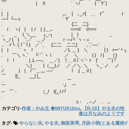
￣ゝ | i! ｀ヽ/ (｀Y´)
.
| | ,.､ | ､_ﾉ{ ＿ r''´ r
―┘ └―ｭ ｀Y´
. {二 二}
i ヽ| | | ﾉ | .|＿,､ ===i! i!===
.. _ く＼__ ┌_‐┐ | | ＿
ヽ_ﾉ | | ",.-'' ＿ノ ｒ─‐/└ 'ヽ－ｭ
.. r'└ く/⌒l ) ／ ´、 {二二 二二} , ',´―-' 、
| | ｀ヽ ! ／L ＿ } ＼ | ) rー'＾┐
. ￣＼ヽ.´ └'⌒ヽｌ ／ ＼ ( | / | | }
! ! | .L -―､ _ ／| ! ＿ i! i`ヽ`ｰ ｧ |' ￣| ｢
. ＼) (（__)ノ ／ ／＼. ＼ ヽ_' ノ ノ
ﾉ | | /￣＿,,,. -―' ! .| ＿ i! |
￣ ||_ __| |_
. ￣
￣ `┘ ￣
─ ￣ - （_/ ((_ﾉﾉ┘
.
ｃ- , -‐ノ 、 ...
カテゴリ
-
作者：やみ主 ◆MIYUKi3/ss
,
【R-18】やる夫の性
春は月なみのようです
タグ
-
やらない夫
,
やる夫
,
御坂美琴
,
月詠小萌(とある魔術の