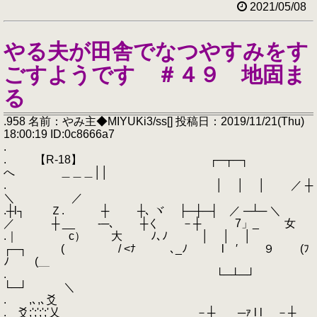
2021/05/08
やる夫が田舎でなつやすみをす
ごすようです ＃４９ 地固ま
る
.958 名前：やみ主◆MIYUKi3/ss[] 投稿日：2019/11/21(Thu)
18:00:19 ID:0c8666a7
.
. 【R-18】 ┌─┬─┐
へ ＿＿＿││
. │ │ │ ／ ┼
＼ ／
.┼l┐ Ｚ. ┼ ┼､ ヾ ├─┼─┤ ／ ─┴─ ＼
／ ┼ __ -─､ ┼く －┼ 7」_ 女
.｜ c） 大 ﾉ､ﾉ │ │ │
┌─┐ ( / <ﾅ ､_ﾉ l ′ ９ (ﾌ
ﾉ (＿
. └─┴─┘
└─┘ ＼
. ,､,､爻
. 爻;';';';'乂 －┼ ─ｧ l l －┼