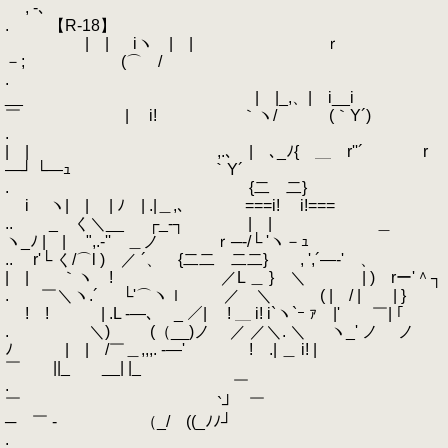
, -､
. 【R-18】
| | iヽ | | ｒ
－; (⌒ /
.
__ | |_,、| i__i
￣ゝ | i! ｀ヽ/ (｀Y´)
.
| | ,.､ | ､_ﾉ{ ＿ r''´ r
―┘ └―ｭ ｀Y´
. {二 二}
i ヽ| | | ﾉ | .|＿,､ ===i! i!===
.. _ く＼__ ┌_‐┐ | | ＿
ヽ_ﾉ | | ",.-'' ＿ノ ｒ─‐/└ 'ヽ－ｭ
.. r'└ く/⌒l ) ／ ´、 {二二 二二} , ',´―-' 、
| | ｀ヽ ! ／L ＿ } ＼ | ) rー'＾┐
. ￣＼ヽ.´ └'⌒ヽｌ ／ ＼ ( | / | | }
! ! | .L -―､ _ ／| ! ＿ i! i`ヽ`ｰ ｧ |' ￣| ｢
. ＼) (（__)ノ ／ ／＼. ＼ ヽ_' ノ ノ
ﾉ | | /￣＿,,,. -―' ! .| ＿ i! |
￣ ||_ __| |_
. ￣
￣ `┘ ￣
─ ￣ - （_/ ((_ﾉﾉ┘
.