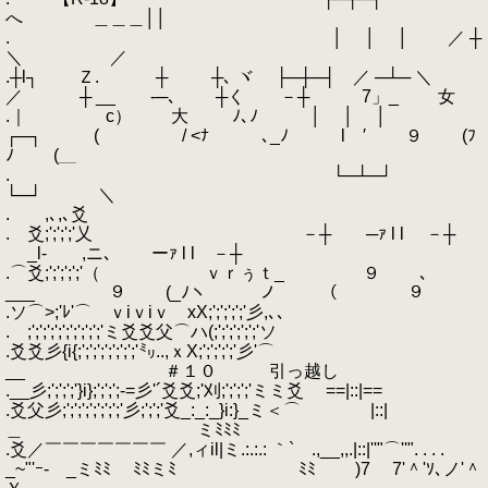
へ ＿＿＿││
. │ │ │ ／ ┼
＼ ／
.┼l┐ Ｚ. ┼ ┼､ ヾ ├─┼─┤ ／ ─┴─ ＼
／ ┼ __ -─､ ┼く －┼ 7」_ 女
.｜ c） 大 ﾉ､ﾉ │ │ │
┌─┐ ( / <ﾅ ､_ﾉ l ′ ９ (ﾌ
ﾉ (＿
. └─┴─┘
└─┘ ＼
. ,､,､爻
. 爻;';';';'乂 －┼ ─ｧ l l －┼
_l‐ ,ニ､ ーｧ l l －┼
.⌒爻;';';';';'（ ｖｒぅｔ_ ９ ､
___ ９ (_ﾉヽ ノ （ ９
.ソ⌒>;'ﾚ'⌒ ｖiｖiｖ xX;';';';';'彡,､､
. ;';';';';';';';';';'ミ爻爻父⌒ハ(;';';';';';'ソ
.爻爻彡{i{;';';';';';';';'㍉..,ｘX;';';';';'彡'⌒
__ ＃１０ 引っ越し
.__彡;';';';'}i};';';';-=彡'´爻爻;'刈;';';';'ミミ爻 ==|::|==
.爻父彡;';';';';';';';'彡;';';'爻_:_:_}i:}_ミ＜⌒ |::|
＿ ミﾐﾐﾐ
.爻／￣￣￣￣￣￣￣ ／,ィil|ミ.:.:.: ｀` .,__,,.|::|''"⌒''". . . .
_~"'ｰ- _ミﾐﾐ ﾐﾐミﾐ ﾐﾐ )7 7'＾'ｿ､ノ'＾