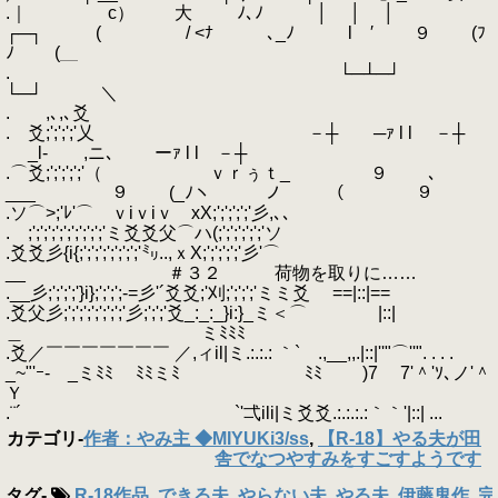
.｜ c） 大 ﾉ､ﾉ │ │ │
┌─┐ ( / <ﾅ ､_ﾉ l ′ ９ (ﾌ
ﾉ (＿
. └─┴─┘
└─┘ ＼
. ,､,､爻
. 爻;';';';'乂 －┼ ─ｧ l l －┼
_l‐ ,ニ､ ーｧ l l －┼
.⌒爻;';';';';'（ ｖｒぅｔ_ ９ ､
___ ９ (_ﾉヽ ノ （ ９
.ソ⌒>;'ﾚ'⌒ ｖiｖiｖ xX;';';';';'彡,､､
. ;';';';';';';';';';'ミ爻爻父⌒ハ(;';';';';';'ソ
.爻爻彡{i{;';';';';';';';'㍉..,ｘX;';';';';'彡'⌒
__ ＃３２ 荷物を取りに……
.__彡;';';';'}i};';';';-=彡'´爻爻;'刈;';';';'ミミ爻 ==|::|==
.爻父彡;';';';';';';';'彡;';';'爻_:_:_}i:}_ミ＜⌒ |::|
＿ ミﾐﾐﾐ
.爻／￣￣￣￣￣￣￣ ／,ィil|ミ.:.:.: ｀` .,__,,.|::|''"⌒''". . . .
_~"'ｰ- _ミﾐﾐ ﾐﾐミﾐ ﾐﾐ )7 7'＾'ｿ､ノ'＾
Ｙ
.¨´ `'弌ili|ミ爻爻.:.:.:.:｀｀'|::| ...
カテゴリ
-
作者：やみ主 ◆MIYUKi3/ss
,
【R-18】やる夫が田
舎でなつやすみをすごすようです
タグ
-
R-18作品
,
できる夫
,
やらない夫
,
やる夫
,
伊藤鬼作
,
完