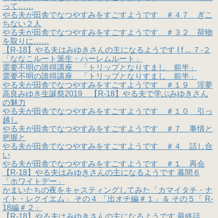
って……
やる夫が田舎でなつやすみをすごすようです ＃４７ ぎこ
ちない２人
やる夫が田舎でなつやすみをすごすようです ＃３２ 荷物
を取りに……
【R-18】やる夫はみゆきさんの主になるようです I f ... ７-２
「ななこルート派生・ハーレムルート」
需要不明の誰得講座 「トリップとなりすまし 前半」
需要不明の誰得講座 「トリップとなりすまし 前半」
やる夫が田舎でなつやすみをすごすようです ＃１９ 淫夢
高良みゆき生誕祭2019 【R-18】やる夫で学ぶみゆきさん
の魅力
やる夫が田舎でなつやすみをすごすようです ＃１０ 引っ
越し
やる夫が田舎でなつやすみをすごすようです ＃７ 事情と
把握と
やる夫が田舎でなつやすみをすごすようです ＃４ 話し合
い
やる夫が田舎でなつやすみをすごすようです ＃１ 再会
【R-18】やる夫はみゆきさんの主になるようです 幕間６
「ホワイトデー」
かまいたちの夜をキャスティングしてみた「カマイタチ・ナ
イト・レクイエム」 その４ 「出オチ編＃１」＆ その５「 R-
18編＃２」
【R-18】やる夫はみゆきさんの主になるようです 最終話