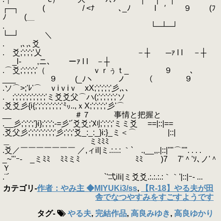
┌─┐ ( / <ﾅ ､_ﾉ l ′ ９ (ﾌ
ﾉ (＿
. └─┴─┘
└─┘ ＼
. ,､,､爻
. 爻;';';';'乂 －┼ ─ｧ l l －┼
_l‐ ,ニ､ ーｧ l l －┼
.⌒爻;';';';';'（ ｖｒぅｔ_ ９ ､
___ ９ (_ﾉヽ ノ （ ９
.ソ⌒>;'ﾚ'⌒ ｖiｖiｖ xX;';';';';'彡,､､
. ;';';';';';';';';';'ミ爻爻父⌒ハ(;';';';';';'ソ
.爻爻彡{i{;';';';';';';';'㍉..,ｘX;';';';';'彡'⌒
__ ＃７ 事情と把握と
.__彡;';';';'}i};';';';-=彡'´爻爻;'刈;';';';'ミミ爻 ==|::|==
.爻父彡;';';';';';';';'彡;';';'爻_:_:_}i:}_ミ＜⌒ |::|
＿ ミﾐﾐﾐ
.爻／￣￣￣￣￣￣￣ ／,ィil|ミ.:.:.: ｀` .,__,,.|::|''"⌒''". . . .
_~"'ｰ- _ミﾐﾐ ﾐﾐミﾐ ﾐﾐ )7 7'＾'ｿ､ノ'＾
Ｙ
.¨´ `'弌ili|ミ爻爻.:.:.:.:｀｀'|::|ｰ- ...
カテゴリ
-
作者：やみ主 ◆MIYUKi3/ss
,
【R-18】やる夫が田
舎でなつやすみをすごすようです
タグ
-
やる夫
,
完結作品
,
高良みゆき
,
高良ゆかり