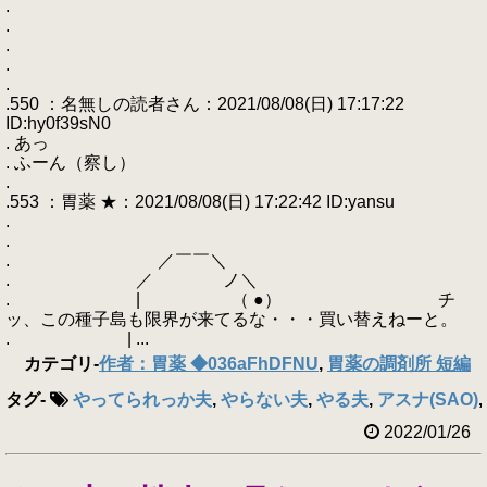
.
.
.
.
.
.550 ：名無しの読者さん：2021/08/08(日) 17:17:22
ID:hy0f39sN0
. あっ
. ふーん（察し）
.
.553 ：胃薬 ★：2021/08/08(日) 17:22:42 ID:yansu
.
.
. ／￣￣＼
. ／ ノ＼
. | （ ●） チ
ッ、この種子島も限界が来てるな・・・買い替えねーと。
. | ...
カテゴリ
-
作者：胃薬 ◆036aFhDFNU
,
胃薬の調剤所 短編
タグ
-
やってられっか夫
,
やらない夫
,
やる夫
,
アスナ(SAO)
,
2022/01/26