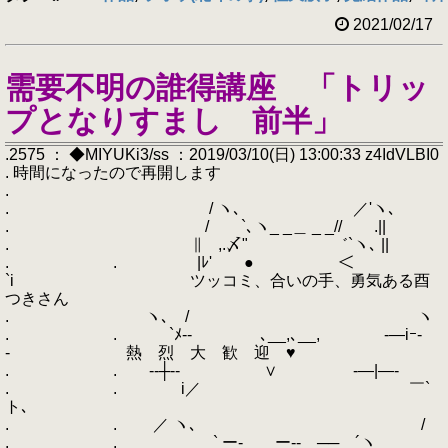
2021/02/17
需要不明の誰得講座 「トリッ
プとなりすまし 前半」
.2575 ： ◆MIYUKi3/ss ：2019/03/10(日) 13:00:33 z4IdVLBI0
. 時間になったので再開します
.
. / ヽ､ ／'ヽ､
. / `､ヽ_ _＿ _ _// .||
. ∥ ,.〆" ゛`ヽ､ ||
. . |ﾚ' ● ＜
`i ツッコミ、合いの手、勇気ある酉
つきさん
. ヽ､ / ヽ
. . `ﾒ-- ､__,､__, -―iｰ-
- 熱 烈 大 歓 迎 ♥
. . --┼‐- ∨ -―|―-
. . i／ ￣`
ト､
. . ／ ヽ､ /
. . ` ー- ー-‐ ── ´ヽ