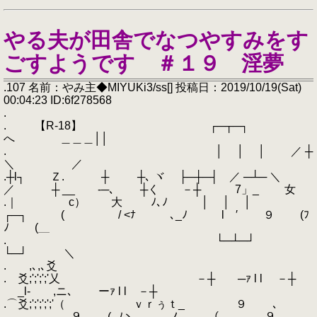
やる夫が田舎でなつやすみをす
ごすようです ＃１９ 淫夢
.107 名前：やみ主◆MIYUKi3/ss[] 投稿日：2019/10/19(Sat)
00:04:23 ID:6f278568
.
. 【R-18】 ┌─┬─┐
へ ＿＿＿││
. │ │ │ ／ ┼
＼ ／
.┼l┐ Ｚ. ┼ ┼､ ヾ ├─┼─┤ ／ ─┴─ ＼
／ ┼ __ -─､ ┼く －┼ 7」_ 女
.｜ c） 大 ﾉ､ﾉ │ │ │
┌─┐ ( / <ﾅ ､_ﾉ l ′ ９ (ﾌ
ﾉ (＿
. └─┴─┘
└─┘ ＼
. ,､,､爻
. 爻;';';';'乂 －┼ ─ｧ l l －┼
_l‐ ,ニ､ ーｧ l l －┼
.⌒爻;';';';';'（ ｖｒぅｔ_ ９ ､
___ ９ (_ﾉヽ ノ （ ９