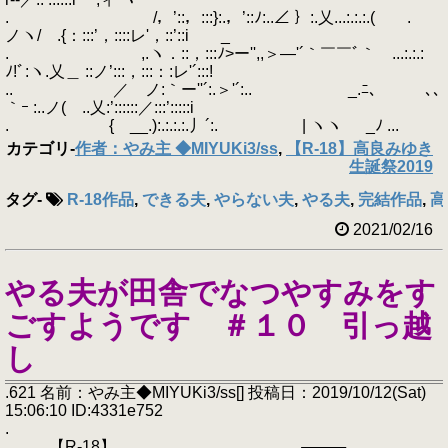
. /，’::，:::}:.，’::ﾉ:..∠ ｝:.乂...:.:.:.( .
ノヽ/ .{：:::’，::::レ'，::’::i _
. ,.ヽ．::，:::ﾉ>ー'',,＞―'´｀￣￣ﾞ｀ゝ...:.:.:
ﾉ!ﾞ:ヽ.乂＿ ::ノ’:::，:::：:レ'´:::!
.. ／ ノ:｀ー''´:.＞'´:.. _.ﾆ､ ､､
｀ｰ :..ノ(ゝ..乂:’::::::／:::’:::::i
. { __.):.:.:.:.丿´:. | ヽヽ _ﾉ ...
カテゴリ
-
作者：やみ主 ◆MIYUKi3/ss
,
【R-18】高良みゆき
生誕祭2019
タグ
-
R-18作品
,
できる夫
,
やらない夫
,
やる夫
,
完結作品
,
高
2021/02/16
やる夫が田舎でなつやすみをす
ごすようです ＃１０ 引っ越
し
.621 名前：やみ主◆MIYUKi3/ss[] 投稿日：2019/10/12(Sat)
15:06:10 ID:4331e752
.
. 【R-18】 ┌─┬─┐