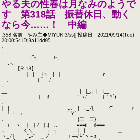
やる夫の性春は月なみのようで
す 第318話 振替休日、動く
なら今……！ 中編
.358 名前：やみ主◆MIYUKi3/ss[] 投稿日：2021/09/14(Tue)
20:00:54 ID:8a11dd95
.
.
|`'┐ r-、
, -､
. 【R-18】
| | iヽ | | ｒ
－; (⌒ /
.
__ | |_,、| i__i
￣ゝ | i! ｀ヽ/ (｀Y´)
.
| | ,.､ | ､_ﾉ{ ＿ r''´ r
―┘ └―ｭ ｀Y´
. {二 二}
i ヽ| | | ﾉ | .|＿,､ ===i! i!===
.. _ く＼__ ┌_‐┐ | | ＿
ヽ_ﾉ | | ",.-'' ＿ノ ｒ─‐/└ 'ヽ－ｭ