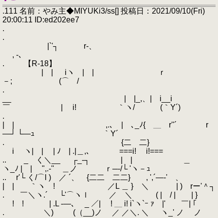
.111 名前：やみ主◆MIYUKi3/ss[] 投稿日：2021/09/10(Fri)
20:00:11 ID:ed202ee7
.
.
|`'┐ r-、
, -､
. 【R-18】
| | iヽ | | ｒ
－; (⌒ /
.
__ | |_,、| i__i
￣ゝ | i! ｀ヽ/ (｀Y´)
.
| | ,.､ | ､_ﾉ{ ＿ r''´ r
―┘ └―ｭ ｀Y´
. {二 二}
i ヽ| | | ﾉ | .|＿,､ ===i! i!===
.. _ く＼__ ┌_‐┐ | | ＿
ヽ_ﾉ | | ",.-'' ＿ノ ｒ─‐/└ 'ヽ－ｭ
.. r'└ く/⌒l ) ／ ´、 {二二 二二} , ',´―-' 、
| | ｀ヽ ! ／L ＿ } ＼ | ) rー'＾┐
. ￣＼ヽ.´ └'⌒ヽｌ ／ ＼ ( | / | | }
! ! | .L -―､ _ ／| ! ＿ i! i`ヽ`ｰ ｧ |' ￣| ｢
. ＼) (（__)ノ ／ ／＼. ＼ ヽ_' ノ ノ