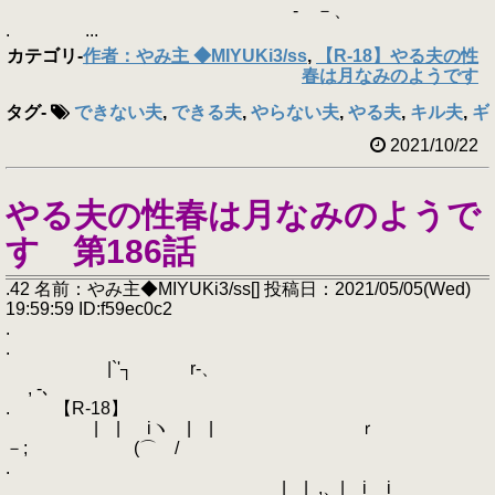
- －、
. ...
カテゴリ
-
作者：やみ主 ◆MIYUKi3/ss
,
【R-18】やる夫の性
春は月なみのようです
タグ
-
できない夫
,
できる夫
,
やらない夫
,
やる夫
,
キル夫
,
ギ
2021/10/22
やる夫の性春は月なみのようで
す 第186話
.42 名前：やみ主◆MIYUKi3/ss[] 投稿日：2021/05/05(Wed)
19:59:59 ID:f59ec0c2
.
.
|`'┐ r-、
, -､
. 【R-18】
| | iヽ | | ｒ
－; (⌒ /
.
__ | |_,、| i__i