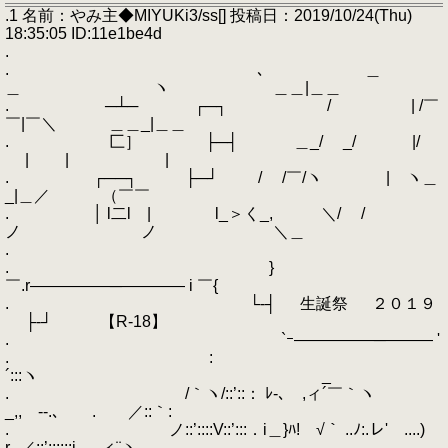
.1 名前：やみ主◆MIYUKi3/ss[] 投稿日：2019/10/24(Thu)
18:35:05 ID:11e1be4d
.
. ､ ＿
＿ ヽ ＿＿|＿＿
. ─┴─ ┌─┐ / | /￣
￣|￣＼ ＿＿_|＿＿
. 匚］ ├─┤ ＿_/ _/ |/
| | |
. ┌──┐ ├─┘ / /￣/ヽ | ヽ＿
_|＿／ （￣￣
. │ l二l | l_＞く_, ＼/ /
ノ ノ ＼＿
.
. }
￣.r―――――─―――― i ￣{
. └‐┤ 生誕祭 ２０１９
├‐┘ 【R-18】
. `ｰ―――――─――― '
. :
´:::ヽ _
. /｀ヽ/::’::： ﾚ-､ ,ィ´￣｀ヽ
_,, ‐-.､ . ／::｀:
. ノ::’::::V::’:::．i＿}ﾊ! √｀ ..ﾉ:.レ' ....)
r‐‐／::’::::::i ,ィ¨ヽ