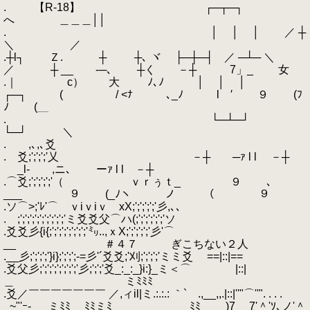
. 【R-18】 ┌─┬─┐
へ ＿＿＿││
. │ │ │ ／ ┼
＼ ／
.┼l┐ Ｚ. ┼ ┼､ ヾ ├─┼─┤ ／ ─┴─ ＼
／ ┼ __ -─､ ┼く －┼ 7」_ 女
.｜ c） 大 ﾉ､ﾉ │ │ │
┌─┐ ( / <ﾅ ､_ﾉ l ′ ９ (ﾌ
ﾉ (＿
. └─┴─┘
└─┘ ＼
. ,､,､爻
. 爻;';';';'乂 －┼ ─ｧ l l －┼
_l‐ ,ニ､ ーｧ l l －┼
.⌒爻;';';';';'（ ｖｒぅｔ_ ９ ､
___ ９ (_ﾉヽ ノ （ ９
.ソ⌒>;'ﾚ'⌒ ｖiｖiｖ xX;';';';';'彡,､､
. ;';';';';';';';';';'ミ爻爻父⌒ハ(;';';';';';'ソ
.爻爻彡{i{;';';';';';';';'㍉..,ｘX;';';';';'彡'⌒
__ ＃４７ ぎこちない２人
.__彡;';';';'}i};';';';-=彡'´爻爻;'刈;';';';'ミミ爻 ==|::|==
.爻父彡;';';';';';';';'彡;';';'爻_:_:_}i:}_ミ＜⌒ |::|
＿ ミﾐﾐﾐ
.爻／￣￣￣￣￣￣￣ ／,ィil|ミ.:.:.: ｀` .,__,,.|::|''"⌒''". . . .
_~"'ｰ- _ミﾐﾐ ﾐﾐミﾐ ﾐﾐ )7 7'＾'ｿ､ノ'＾