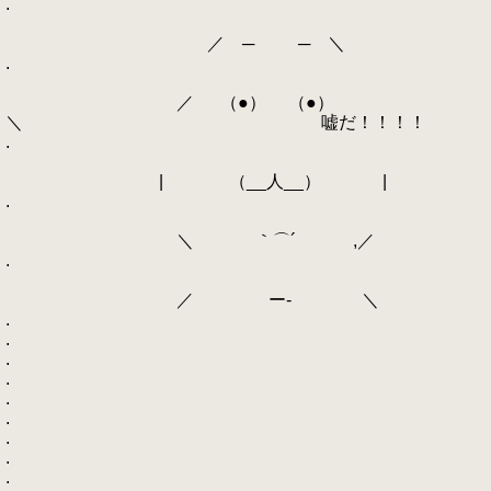
.
／ ─ ─ ＼
.
／ （●） （●）
＼ 嘘だ！！！！
.
| （__人__） |
.
＼ ｀⌒´ ,／
.
／ ー‐ ＼
.
.
.
.
.
.
.
.
.