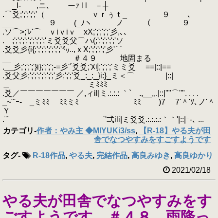
_l‐ ,ニ､ ーｧ l l －┼
.⌒爻;';';';';'（ ｖｒぅｔ_ ９ ､
___ ９ (_ﾉヽ ノ （ ９
.ソ⌒>;'ﾚ'⌒ ｖiｖiｖ xX;';';';';'彡,､､
. ;';';';';';';';';';'ミ爻爻父⌒ハ(;';';';';';'ソ
.爻爻彡{i{;';';';';';';';'㍉..,ｘX;';';';';'彡'⌒
__ ＃４９ 地固まる
.__彡;';';';'}i};';';';-=彡'´爻爻;'刈;';';';'ミミ爻 ==|::|==
.爻父彡;';';';';';';';'彡;';';'爻_:_:_}i:}_ミ＜⌒ |::|
＿ ミﾐﾐﾐ
.爻／￣￣￣￣￣￣￣ ／,ィil|ミ.:.:.: ｀` .,__,,.|::|''"⌒''". . . .
_~"'ｰ- _ミﾐﾐ ﾐﾐミﾐ ﾐﾐ )7 7'＾'ｿ､ノ'＾
Ｙ
.¨´ `'弌ili|ミ爻爻.:.:.:.:｀｀'|::|ｰ-､ ...
カテゴリ
-
作者：やみ主 ◆MIYUKi3/ss
,
【R-18】やる夫が田
舎でなつやすみをすごすようです
タグ
-
R-18作品
,
やる夫
,
完結作品
,
高良みゆき
,
高良ゆかり
2021/02/18
やる夫が田舎でなつやすみをす
ごすようです ＃４８ 雨降っ