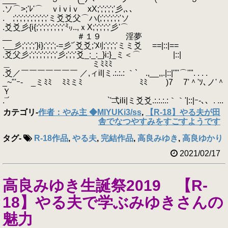
.ソ⌒>;'ﾚ'⌒ ｖiｖiｖ xX;';';';';'彡,､､
. ;';';';';';';';';';'ミ爻爻父⌒ハ(;';';';';';'ソ
.爻爻彡{i{;';';';';';';';'㍉..,ｘX;';';';';'彡'⌒
__ ＃１９ 淫夢
.__彡;';';';'}i};';';';-=彡'´爻爻;'刈;';';';'ミミ爻 ==|::|==
.爻父彡;';';';';';';';'彡;';';'爻_:_:_}i:}_ミ＜⌒ |::|
＿ ミﾐﾐﾐ
.爻／￣￣￣￣￣￣￣ ／,ィil|ミ.:.:.: ｀` .,__,,.|::|''"⌒''". . . .
_~"'ｰ- _ミﾐﾐ ﾐﾐミﾐ ﾐﾐ )7 7'＾'ｿ､ノ'＾
Ｙ
.¨´ `'弌ili|ミ爻爻.:.:.:.:｀｀'|::|ｰ-､、. ...
カテゴリ
-
作者：やみ主 ◆MIYUKi3/ss
,
【R-18】やる夫が田
舎でなつやすみをすごすようです
タグ
-
R-18作品
,
やる夫
,
完結作品
,
高良みゆき
,
高良ゆかり
2021/02/17
高良みゆき生誕祭2019 【R-
18】やる夫で学ぶみゆきさんの
魅力