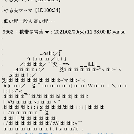
.
. やる夫マッマ【1D100:34】
.
. 低い程一般人 高い程･･･
.
.9662 ：携帯＠胃薬 ★：2021/02/09(火) 11:38:00 ID:yansu
.
.
. ＿_
. .｡o≦i:i:／{
. ｨi〔:i:i:i:i:i:i:／:i:ｉ:{
. ／:i:i:i:i:i:i:i:／ ⌒爻＝==- _ _｣LL｣_
. _ｲ:i:i:i:i:i:i:ｉ:／ 爻:i:i:i:i:i:i:i:i:i:i:i:i:i:~''＜i:i:i:~''＜
. .:/:i:i:i:i:i:ｉ:／
爻:i:i:i:i:i:i:i:i:i:i:i:i:i:i:i:i:i:i:i:i:i:i:~'マ:i:i:i:~''＜
. /i:{i:i:i:i:i:／ 爻⌒:i:i:i:i:i:i:i:i:i:i:i:i:|:i:i:i:i:i:i:V/:i:i:i:i:i:ｉ:＼:i:i:i:i:
ｉ:ｉ:~''＜ _
. :i:i:i:i:i:i:i:i:⌒´:i:i:/:i:i:i:i:i:i:i:i:/i:i:i:i:i:|:i:i:i:i:i:i:
ｉ:V/:i:i:i:i:i:i:i:i:ヽ:i:i:i:i:i:i:＞'"
. i:i:i:i:i:i:i:/i:i:i:ｉ:ｉ:/:i:i:i:i:i:i:i:i:/:i:i:i:i:ｉ:ｉ|:i:i:i:i:i:i:i:
ｉ:'/:i:i:i:i:i:i:i:i:i:i:i:.⌒´爻
. :i:i:i:i:ｉ:/:i:i:i:i:i:i:i:i:i:i:i:i:i:i:
ｉ/i:i:i:i:i:|i:i:|:i:i:i:i:i:i:i:i:i:'/i:V/:i:i:i:i:i:i:∧⌒
. :i:i:i:i:i:i:i:i:i:i:i:i:i:i:i:i:i:i:ｉ:ｉ:/i:i:i:i:i:/|i: ...