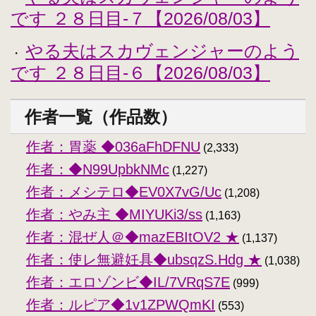
です ２８日目-７【2026/08/03】
やる夫はスカヴェンジャーのよう
・
です ２８日目-６【2026/08/03】
作者一覧（作品数）
作者：胃薬 ◆036aFhDFNU
(2,333)
作者：◆N99UpbkNMc
(1,227)
作者：メシテロ◆EV0X7vG/Uc
(1,208)
作者：やみ主 ◆MIYUKi3/ss
(1,163)
作者：混ぜ人＠◆mazEBItOV2 ★
(1,137)
作者：使レ無避妊具◆ubsqzS.Hdg ★
(1,038)
作者：エロゾンビ◆IL/7VRqS7E
(999)
作者：ルピア◆1v1ZPWQmKI
(553)