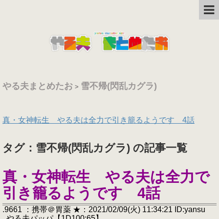
やる夫まとめたお
雪不帰(閃乱カグラ)
>
真・女神転生 やる夫は全力で引き籠るようです 4話
タグ：雪不帰(閃乱カグラ) の記事一覧
真・女神転生 やる夫は全力で
引き籠るようです 4話
.9661 ：携帯＠胃薬 ★：2021/02/09(火) 11:34:21 ID:yansu
. やる夫パッパ【1D100:65】