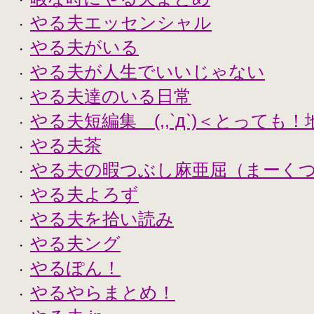
・
やる夫エッセンシャル
・
やる夫がいる
・
やる夫が人生でいいじゃない
・
やる夫達のいる日常
・
やる夫短編集 (,,`д`)＜とっても
・
やる夫茶
・
やる夫の暇つぶし麻亜屈（まーく
・
やる夫よろず
・
やる夫を拾い読み
・
やる夫ング
・
やるぽん！
・
やるやらまとめ！
・