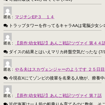
アイリスフィール・フォン・アインツベルン【20
・
高町なのは【202】
浅間・智【198】
・
・
マジチンEP３ １４
匿名
:
響(艦これ)【197】
夜神月【196】
・
・
トラップタワーを作ってるキャラAAは電脳少女シロ(VTube
アティ(サモンナイト)【194】
・
西住まほ【189】
【原作:幼女戦記】あんこ戦記ツヴァイ 第４４
・
匿名
:
ダイスの結果とはいえマリカ終盤空気だったな (7/1
サーニャ・V・リトヴャク【188】
・
アンチョビ(ガルパン)【188】
・
やる夫はスカヴェンジャーのようです ２５日目
匿名
:
不知火(艦これ)【186】
・
今現在Xにてゾンビの後輩を名乗る人物が、療養中のゾンビ
めぐみん(このすば)【172】
・
ターニャ・デグレチャフ【172】
・
【原作:幼女戦記】あんこ戦記ツヴァイ 第７話
匿名
:
鹿目まどか【168】
・
近代海軍は一人前の船乗りを育てるのに数年、そこから一人