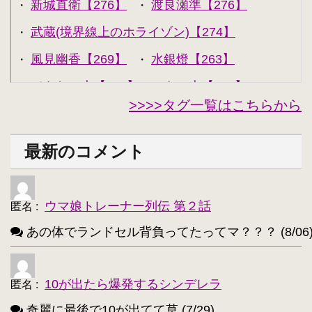
新城直衛【276】
渡良瀬準【276】
・
・
武蔵(境界線上のホライゾン)【274】
・
風見幽香【269】
水銀燈【263】
・
・
できない夫【262】
キル夫【260】
・
・
>>>>タグ一覧はこちらから
セシリア・オルコット【240】
・
西住みほ【237】
坂本美緒【223】
・
・
最新のコメント
ミーナ・ディートリンデ・ヴィルケ【223】
・
ニャル子【218】
・
ウマ娘トレーナー列伝 第２話
匿名
:
アルトリア・ペンドラゴン(Fate)【214】
・
あの体でランドセル背負ってたってマ？？？ (8/06
ユウキ(SAO)【214】
古明地こいし【210】
・
・
アクア(このすば)【208】
キョン【205】
・
・
10が出たら爆発するシンデレラ
匿名
:
レミリア・スカーレット(東方project)【203】
・
奇麗に最後で10が出てて草 (7/29)