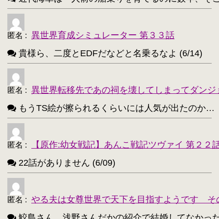
異世界育成シミュレーター 第３３話
匿名
:
貴様ら、二度とEDFだなどと名乗るなよ (6/14)
異世界転移先であの祠を壊してしまってダンジ
匿名
:
もうTS絵が擦られるくらいには人気が出たのか…（困惑） 
【原作:幼女戦記】あんこ戦記ツヴァイ 第２２
匿名
:
22話がありません (6/09)
やる夫は女尊世界で天下を目指すようです そ
匿名
:
鮫島さん、浅野さんだかの紹介で結婚してなかったっけ？