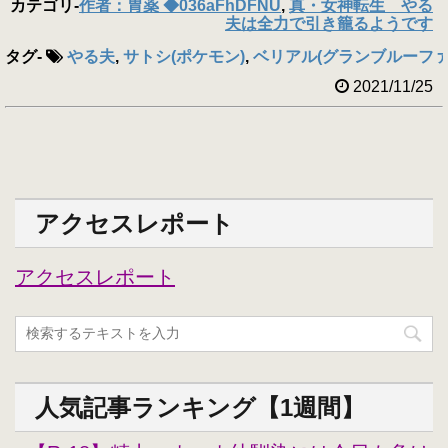
カテゴリ
-
作者：胃薬 ◆036aFhDFNU
,
真・女神転生 やる
夫は全力で引き籠るようです
タグ
-
やる夫
,
サトシ(ポケモン)
,
ベリアル(グランブルーファ
2021/11/25
アクセスレポート
アクセスレポート
人気記事ランキング【1週間】