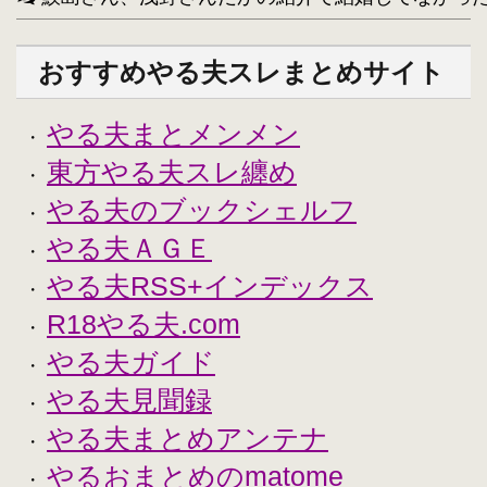
おすすめやる夫スレまとめサイト
やる夫まとメンメン
・
東方やる夫スレ纏め
・
やる夫のブックシェルフ
・
やる夫ＡＧＥ
・
やる夫RSS+インデックス
・
R18やる夫.com
・
やる夫ガイド
・
やる夫見聞録
・
やる夫まとめアンテナ
・
やるおまとめのmatome
・