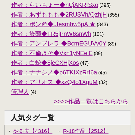
作者：らいちょー◆nCjAKRISxo
(395)
作者：あずももも◆2RUSVh/QzhjH
(355)
作者：ポン＠◆uIesmhw5pA ★
(343)
作者：饅頭◆FR5jPnW6snWh
(101)
作者：アンブレラ ◆BcmEGUVv0Y
(89)
作者：不倫きそ◆Vxn1yNEeiE
(89)
作者：白蛇◆8jeCXHjXos
(47)
作者：ナナシノ◆p6TKIXzRrf6a
(45)
作者：アリオス ◆xzQ4o1XguM
(32)
管理人
(4)
>>>>作品一覧はこちらから
人気タグ一覧
やる夫【4316】
R-18作品【2512】
・
・