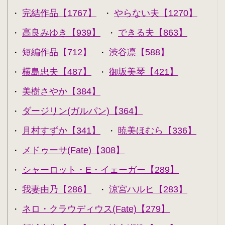
完結作品【1767】
やらない夫【1270】
・
・
高良みゆき【939】
できる夫【863】
・
・
短編作品【712】
渋谷凛【588】
・
・
横島忠夫【487】
御坂美琴【421】
・
・
美樹さやか【384】
・
ダージリン(ガルパン)【364】
・
月村すずか【341】
暁美ほむら【336】
・
・
メドゥーサ(Fate)【308】
・
シャーロット・E・イェーガー【289】
・
我妻由乃【286】
涼宮ハルヒ【283】
・
・
ネロ・クラウディウス(Fate)【279】
・