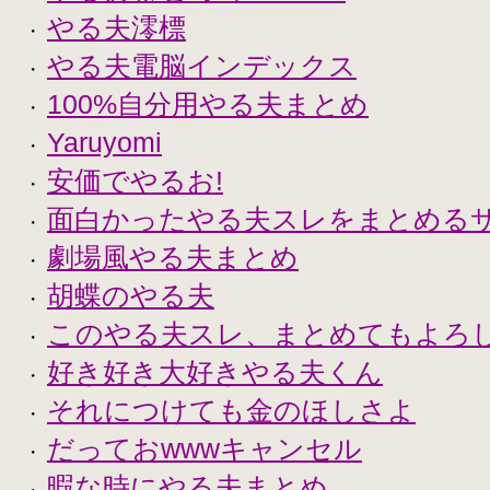
やる夫澪標
・
やる夫電脳インデックス
・
100%自分用やる夫まとめ
・
Yaruyomi
・
安価でやるお!
・
面白かったやる夫スレをまとめる
・
劇場風やる夫まとめ
・
胡蝶のやる夫
・
このやる夫スレ、まとめてもよろ
・
好き好き大好きやる夫くん
・
それにつけても金のほしさよ
・
だっておwwwキャンセル
・
暇な時にやる夫まとめ