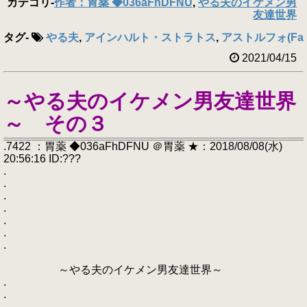
カテゴリ
-
作者：胃薬 ◆036aFhDFNU
,
やる夫のイケメン男
友達世界
タグ
-
やる夫
,
アインハルト・ストラトス
,
アストルフォ(Fat
2021/04/15
～やる夫のイケメン男友達世界
～ その３
.7422 ：胃薬 ◆036aFhDFNU ＠胃薬 ★：2018/08/08(水)
20:56:16 ID:???
.
.
.
.
.
.
.
～やる夫のイケメン男友達世界～
.
.
.