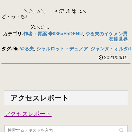
.
＼.＼: ∧＼ <::ア .ｲ:./:|: : :.＼
ど・っ・ち♪
.
У:.＼:.' ...
カテゴリ
-
作者：胃薬 ◆036aFhDFNU
,
やる夫のイケメン男
友達世界
タグ
-
やる夫
,
シャルロット・デュノア
,
ジャンヌ・オルタ(Fa
2021/04/15
アクセスレポート
アクセスレポート