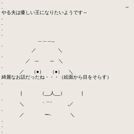
.
. ～
やる夫は優しい王になりたいようです～
.
.
.
.
＿＿＿_
.
／ ＼
.
／ ─ ─ ＼
.
／ （●） （●） ＼
綺麗なお話だったね・・・（絵面から目をそらす）
.
| （__人__） |
.
＼ ｀⌒´ ,／
.
／ ー‐ ＼
.
.
.