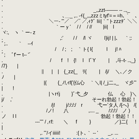
.
. _,,zzt-‐―― -- ..,_
. ､＿_ ,.. -ｲ{_,,,zzzミtyf'=＝=h､｀ ､
. ＼ー‐ '"／ ／´ ／,ｨｸﾞ lii|｀''トzzzﾀﾞ ＼＼
. ｀ーｙ' / / / // |ii| l
ヾ:, ヽ ｀ー- z
. ,:' / / /l ヾ l}ij! | |､ ｀;:
ﾞ;.. ｀ゝ--ｲ
. / / ; ; ｀ト{ l{ l j! ﾊ
ﾞ; ﾞf'ー t-‐ '´
. / f ! {! l lﾞY | ,斗-t- ..,_}
/7} |
. ∥ | | {_zz{_ ﾘ{ | /j/ ＼､／ク
ﾉ |
. |{ {_ﾉ!,ｨf{'{仏心 ｀＼l| /_j二,,_ ヾ彡'"
| !
. |ヽrｲj }ﾞ弋_夕 仏 心 }＼
j/ ,' そーれ勃起！勃起！
. /j! j/:/:/:/ r 弋ー'タ人 /{へ} /{
. /ノ! 八 ,.... _ /:/:/:/ ノ )
ノ l l 勃起！勃起！！
. --‐''" / ,ｨf: ＼ f } ／}二{ !
|
. ,. '"/イiiiii! :{ト､｀ -- ' _,. ...