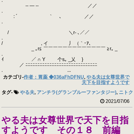
.
-‐ ― ‐- ／／
.
: ´ ｀ ､ ／／
.
/ ＼r‐ ､／／
.
/ , イ 丿 （｀ｰｱ､
_ ｡r≦ ￣￣￣￣￣￣￣￣￣￣￣￣￣ ≧r｡ _
.
ｲ ／ ∩ Y 个s｡ _乂 }
／ ﾆﾆﾆﾆﾆﾆﾆﾆﾆﾆﾆﾆﾆﾆﾆﾆﾆﾆﾆﾆﾆﾆﾆﾆﾆﾆﾆﾆﾆﾆ
. ...
カテゴリ
-
作者：胃薬 ◆036aFhDFNU
,
やる夫は女尊世界で
天下を目指すようです
タグ
-
やる夫
,
アンチラ(グランブルーファンタジー)
,
ニトクリ
2021/07/06
やる夫は女尊世界で天下を目指
すようです その１８ 前編