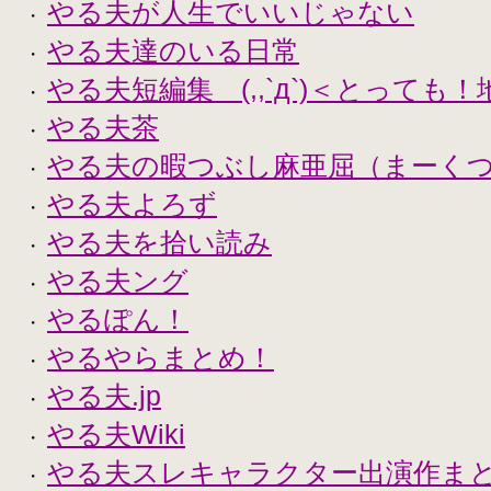
やる夫が人生でいいじゃない
・
やる夫達のいる日常
・
やる夫短編集 (,,`д`)＜とっても
・
やる夫茶
・
やる夫の暇つぶし麻亜屈（まーく
・
やる夫よろず
・
やる夫を拾い読み
・
やる夫ング
・
やるぽん！
・
やるやらまとめ！
・
やる夫.jp
・
やる夫Wiki
・
やる夫スレキャラクター出演作まとめ
・