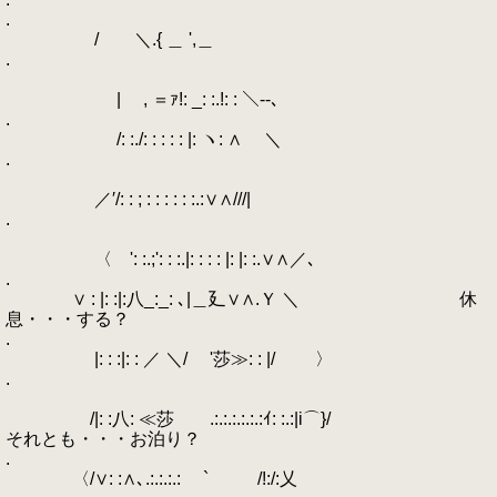
.
/ ＼.{ ＿ ',＿
.
| , ＝ｧ!: _: :.!: : ＼--､
.
/: :./: : : : : |: ヽ: ∧ ＼
.
／′/: : ; : : : : : :.:∨∧///|
.
〈 ': :.;': : :.|: : : : |: |: :.∨∧／､
.
∨ : |: :|:八_:_: ､|＿廴∨∧.Ｙ ＼ 休
息・・・する？
.
|: : :|: : ／ ＼/ '莎≫: : |/ 〉
.
/|: :八: ≪莎 .:.:.:.:.:.:ｲ: :.:|i⌒}/
それとも・・・お泊り？
.
〈/∨: :∧､.:.:.:.: ` /!:/:乂