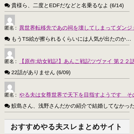
貴様ら、二度とEDFだなどと名乗るなよ (6/14)
異世界転移先であの祠を壊してしまってダンジ
匿名
:
もうTS絵が擦られるくらいには人気が出たのか…（困惑） 
【原作:幼女戦記】あんこ戦記ツヴァイ 第２２
匿名
:
22話がありません (6/09)
やる夫は女尊世界で天下を目指すようです そ
匿名
:
鮫島さん、浅野さんだかの紹介で結婚してなかったっけ？
おすすめやる夫スレまとめサイト