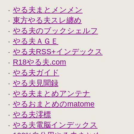
やる夫まとメンメン
・
東方やる夫スレ纏め
・
やる夫のブックシェルフ
・
やる夫ＡＧＥ
・
やる夫RSS+インデックス
・
R18やる夫.com
・
やる夫ガイド
・
やる夫見聞録
・
やる夫まとめアンテナ
・
やるおまとめのmatome
・
やる夫澪標
・
やる夫電脳インデックス
・