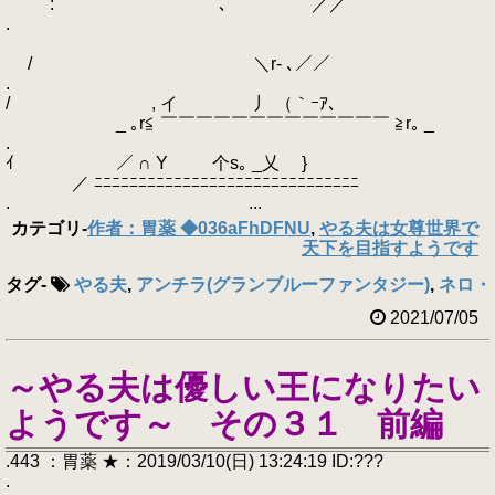
: ´ ｀ ､ ／／
.
/ ＼r‐ ､／／
.
/ , イ 丿 （｀ｰｱ､
_ ｡r≦ ￣￣￣￣￣￣￣￣￣￣￣￣￣ ≧r｡ _
.
ｲ ／ ∩ Y 个s｡ _乂 }
／ ﾆﾆﾆﾆﾆﾆﾆﾆﾆﾆﾆﾆﾆﾆﾆﾆﾆﾆﾆﾆﾆﾆﾆﾆﾆﾆﾆﾆﾆﾆ
. ...
カテゴリ
-
作者：胃薬 ◆036aFhDFNU
,
やる夫は女尊世界で
天下を目指すようです
タグ
-
やる夫
,
アンチラ(グランブルーファンタジー)
,
ネロ・ク
2021/07/05
～やる夫は優しい王になりたい
ようです～ その３１ 前編
.443 ：胃薬 ★：2019/03/10(日) 13:24:19 ID:???
.