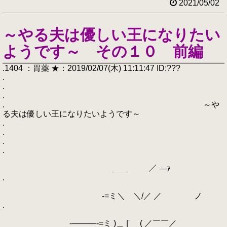
2021/05/02
～やる夫は優しい王になりたい
ようです～ その１０ 前編
.1404 ：胃薬 ★：2019/02/07(木) 11:11:47 ID:???
.
.
.
. ～や
る夫は優しい王になりたいようです～
.
.
.
.
＿＿ ／ ―ｧ
.
-=ミ＼ ＼/／ ／ ノ
.
-―――‐=ミ )＿ |' ( ／￣￣／