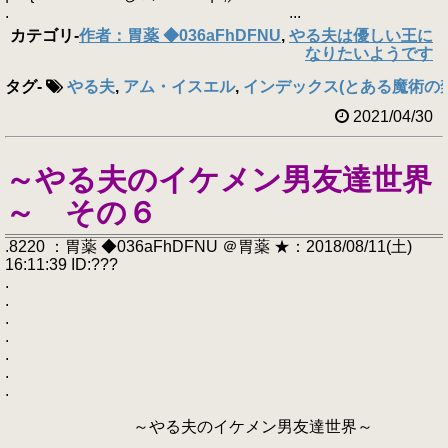
. ...
カテゴリ
-
作者：胃薬 ◆036aFhDFNU
,
やる夫は優しい王に
なりたいようです
タグ
-
やる夫
,
アム・イスエル
,
インデックス(とある魔術の
2021/04/30
～やる夫のイケメン男友達世界
～ その６
.8220 ：胃薬 ◆036aFhDFNU ＠胃薬 ★：2018/08/11(土)
16:11:39 ID:???
.
.
.
.
.
.
.
～やる夫のイケメン男友達世界～
.