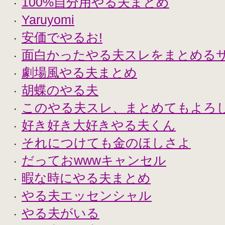
100%自分用やる夫まとめ
・
Yaruyomi
・
安価でやるお!
・
面白かったやる夫スレをまとめる
・
劇場風やる夫まとめ
・
胡蝶のやる夫
・
このやる夫スレ、まとめてもよろ
・
好き好き大好きやる夫くん
・
それにつけても金のほしさよ
・
だっておwwwキャンセル
・
暇な時にやる夫まとめ
・
やる夫エッセンシャル
・
やる夫がいる
・