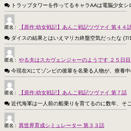
響(艦これ)【197】
夜神月【196】
・
・
トラップタワーを作ってるキャラAAは電脳少女シロ(VTube
アティ(サモンナイト)【194】
・
西住まほ【189】
【原作:幼女戦記】あんこ戦記ツヴァイ 第４４
・
匿名
:
ダイスの結果とはいえマリカ終盤空気だったな (7/1
サーニャ・V・リトヴャク【188】
・
アンチョビ(ガルパン)【188】
・
やる夫はスカヴェンジャーのようです ２５日目
匿名
:
不知火(艦これ)【186】
・
今現在Xにてゾンビの後輩を名乗る人物が、療養中のゾンビ
めぐみん(このすば)【172】
・
ターニャ・デグレチャフ【172】
・
【原作:幼女戦記】あんこ戦記ツヴァイ 第７話
匿名
:
鹿目まどか【168】
・
近代海軍は一人前の船乗りを育てるのに数年、そこから一人
異世界育成シミュレーター 第３３話
匿名
: