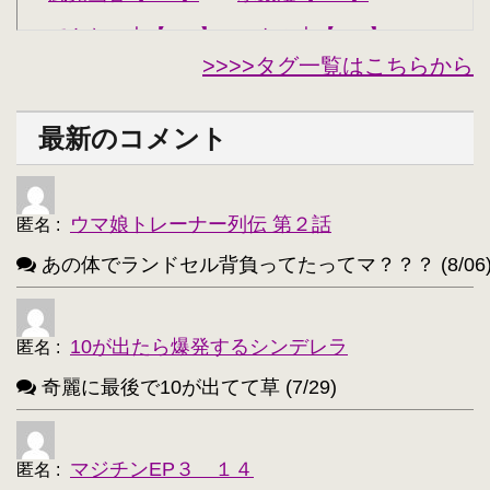
できない夫【262】
キル夫【260】
・
・
>>>>タグ一覧はこちらから
セシリア・オルコット【240】
・
西住みほ【237】
坂本美緒【223】
・
・
最新のコメント
ミーナ・ディートリンデ・ヴィルケ【223】
・
ニャル子【218】
・
ウマ娘トレーナー列伝 第２話
匿名
:
アルトリア・ペンドラゴン(Fate)【214】
・
あの体でランドセル背負ってたってマ？？？ (8/06
ユウキ(SAO)【214】
古明地こいし【210】
・
・
アクア(このすば)【208】
キョン【205】
・
・
10が出たら爆発するシンデレラ
匿名
:
レミリア・スカーレット(東方project)【203】
・
奇麗に最後で10が出てて草 (7/29)
アイリスフィール・フォン・アインツベルン【20
・
高町なのは【202】
浅間・智【198】
・
・
マジチンEP３ １４
匿名
: