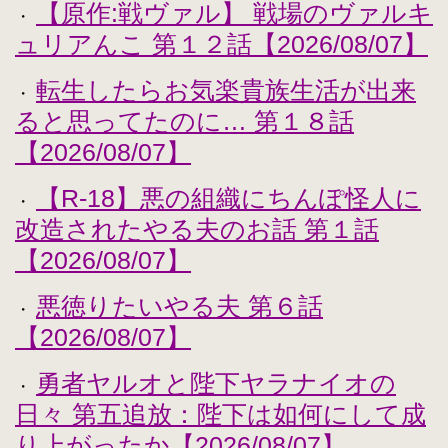
【原作:戦ヴァル】 戦場のヴァルキ
・
ュリアんこ 第１２話【2026/08/07】
転生したらお気楽貴族生活が出来
・
ると思ってたのに… 第１８話
【2026/08/07】
【R-18】悪の組織にちんぽ怪人に
・
改造されたやる夫のお話 第１話
【2026/08/07】
悪徳りたいやる夫 第６話
・
【2026/08/07】
勇者ヤルオと陛下ヤラナイオの
・
日々 第五追放：陛下は如何にして成
り上がったか【2026/08/07】