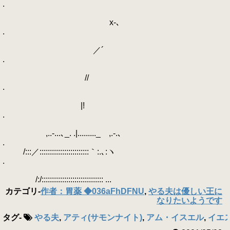
.
x-､
.
／´
.
//
.
|!
.
,..-...､_. .|........._ ,.-.､
.
/:::／::::::::::::::::::::::::｀:.､:ヽ
.
/:/:::::::::::::::::::::::::::::: ...
カテゴリ
-
作者：胃薬 ◆036aFhDFNU
,
やる夫は優しい王に
なりたいようです
タグ
-
やる夫
,
アティ(サモンナイト)
,
アム・イスエル
,
イエス