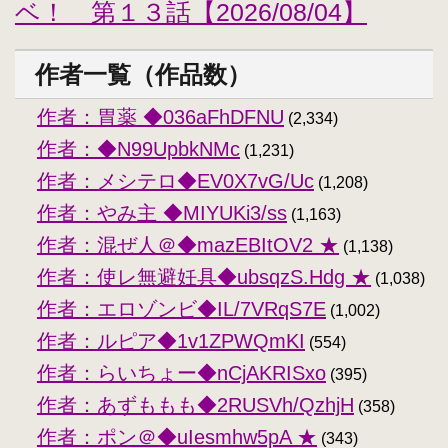
ベ！ 第１３話【2026/08/04】
作者一覧（作品数）
作者：胃薬 ◆036aFhDFNU
(2,334)
作者：◆N99UpbkNMc
(1,231)
作者：メシテロ◆EV0X7vG/Uc
(1,208)
作者：やみ主 ◆MIYUKi3/ss
(1,163)
作者：混ぜ人＠◆mazEBItOV2 ★
(1,138)
作者：使レ無避妊具◆ubsqzS.Hdg ★
(1,038)
作者：エロゾンビ◆IL/7VRqS7E
(1,002)
作者：ルピア◆1v1ZPWQmKI
(554)
作者：らいちょー◆nCjAKRISxo
(395)
作者：あずももも◆2RUSVh/QzhjH
(358)
作者：ポン＠◆uIesmhw5pA ★
(343)