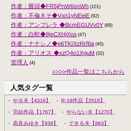
作者：饅頭◆FR5jPnW6snWh
(101)
作者：不倫きそ◆Vxn1yNEeiE
(92)
作者：アンブレラ ◆BcmEGUVv0Y
(89)
作者：白蛇◆8jeCXHjXos
(47)
作者：ナナシノ◆p6TKIXzRrf6a
(45)
作者：アリオス ◆xzQ4o1XguM
(32)
管理人
(4)
>>>>作品一覧はこちらから
人気タグ一覧
やる夫【4316】
R-18作品【2515】
・
・
完結作品【1767】
やらない夫【1270】
・
・
高良みゆき【939】
できる夫【863】
・
・