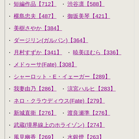
短編作品【712】
渋谷凛【588】
・
・
横島忠夫【487】
御坂美琴【421】
・
・
美樹さやか【384】
・
ダージリン(ガルパン)【364】
・
月村すずか【341】
暁美ほむら【336】
・
・
メドゥーサ(Fate)【308】
・
シャーロット・E・イェーガー【289】
・
我妻由乃【286】
涼宮ハルヒ【283】
・
・
ネロ・クラウディウス(Fate)【279】
・
新城直衛【276】
渡良瀬準【276】
・
・
武蔵(境界線上のホライゾン)【274】
・
風見幽香【269】
水銀燈【263】
・
・