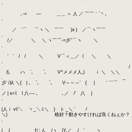
.
, -= ― ＿＿ ＞ 人 ／ ￣￣｀`丶､
.
／ '⌒ ⌒ヽ ＼ ￣￣ )x ) ／⌒ヽ￣￣
.
/／ ＼ ＼ ヽ￣￣-=彡''⌒ヽ ＼
.
' ' / / ＼ V⌒＜＿／《 ＼ ＼
.
/
/|､ ハ `､ `､ V^メメメ人,) ｉ ＼ ＼＼
. _
彡' /从 ＼{ | ､ `､ `､ V～～～' { | ｀¨¨¨⌒
.
ノ | x=ﾐ l 八---- ､ ､／ /' 八 |
.
|人ｉ vﾘ＼ ヽ_＼ i:＼ } ト _＼ ' /
＼| 格好？動きやすければ良くねぇか？
.
| { fじ ﾒ､ /ヽ |Y,／ / ' ヽ