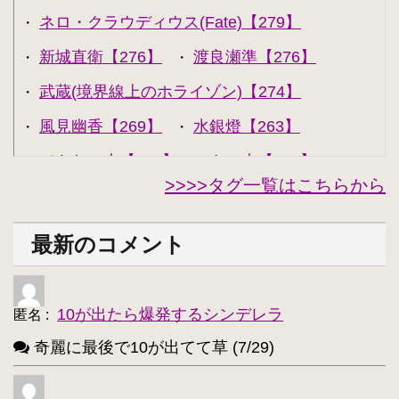
ネロ・クラウディウス(Fate)【279】
・
新城直衛【276】
渡良瀬準【276】
・
・
武蔵(境界線上のホライゾン)【274】
・
風見幽香【269】
水銀燈【263】
・
・
できない夫【262】
キル夫【260】
・
・
>>>>タグ一覧はこちらから
セシリア・オルコット【240】
・
西住みほ【237】
坂本美緒【223】
・
・
最新のコメント
ミーナ・ディートリンデ・ヴィルケ【223】
・
ニャル子【218】
・
10が出たら爆発するシンデレラ
匿名
:
アルトリア・ペンドラゴン(Fate)【214】
・
奇麗に最後で10が出てて草 (7/29)
ユウキ(SAO)【214】
古明地こいし【210】
・
・