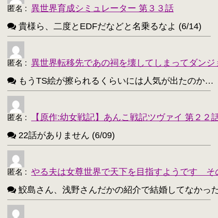
異世界育成シミュレーター 第３３話
匿名
:
鹿目まどか【168】
・
貴様ら、二度とEDFだなどと名乗るなよ (6/14)
異世界転移先であの祠を壊してしまってダンジ
匿名
:
もうTS絵が擦られるくらいには人気が出たのか…（困惑） 
【原作:幼女戦記】あんこ戦記ツヴァイ 第２２
匿名
:
22話がありません (6/09)
やる夫は女尊世界で天下を目指すようです そ
匿名
:
鮫島さん、浅野さんだかの紹介で結婚してなかったっけ？