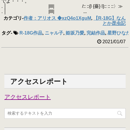
でよ・・・。
. │ |lll| /:: ::{l {薔} l}:: :: ::〉≫
. │ |lll| ...
カテゴリ
-
作者：アリオス ◆xzQ4o1XguM
,
【R-18G】なん
とか昆虫記
タグ
-
R-18G作品
,
ニャル子
,
姫坂乃愛
,
完結作品
,
星野ひな
2021/01/07
アクセスレポート
アクセスレポート