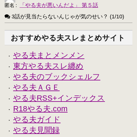
「やる夫が悪いんだよ」 第５話
匿名
:
3話が見当たらないんじゃが気のせい？ (1/10)
おすすめやる夫スレまとめサイト
やる夫まとメンメン
・
東方やる夫スレ纏め
・
やる夫のブックシェルフ
・
やる夫ＡＧＥ
・
やる夫RSS+インデックス
・
R18やる夫.com
・
やる夫ガイド
・
やる夫見聞録
・