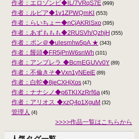
作者：エロゾンビ◆IL/7VRqS7E
(999)
作者：ルピア◆1v1ZPWQmKI
(553)
作者：らいちょー◆nCjAKRISxo
(395)
作者：あずももも◆2RUSVh/QzhjH
(355)
作者：ポン＠◆uIesmhw5pA ★
(343)
作者：饅頭◆FR5jPnW6snWh
(101)
作者：アンブレラ ◆BcmEGUVv0Y
(89)
作者：不倫きそ◆Vxn1yNEeiE
(89)
作者：白蛇◆8jeCXHjXos
(47)
作者：ナナシノ◆p6TKIXzRrf6a
(45)
作者：アリオス ◆xzQ4o1XguM
(32)
管理人
(4)
>>>>作品一覧はこちらから
人気タグ一覧