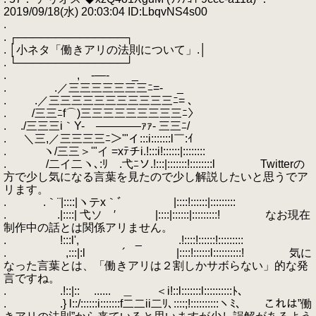
2019/09/18(水) 20:03:04 ID:LbqvNS4s00
.
. ┌──────────────┐
. │小ネタ「働きアリの法則について」.│
. └──────────────┘
. , -―- _
. .／三三三三三三三ﾆ=- _
. .／三三三三三三三三三三三ﾆ= 、
. /三三ﾆf⌒)三三三三三三三三三ﾆ〉
. ./三三三i｀Y- ――――ｧｧ- 三三ﾆ/
. ＼三,／三三三三ﾆ＞'"イ:::i:::::::l￣:ｲ
. ヽ/三三＞'"イ =xﾃチi.!:::i!::::::|::::::::
. /二イ二ヽ､:ﾘ .弋ﾆソ.!:::|:::::::!::::::::l Twitterの
方で少し気になる言葉を見たので少し解説したいと思うでア
リます。
. .｀¨|::::|ヽテx｀ﾞ ￣ |::::!::::::|:::::::::
. .|::::| 弋ソ ′ |::::|::::::|:::::::::! なお現在
制作中の話とは関係アリません。
. !:::l', _ .!::::!::::::!:::::::::
. ,:::|:l ´ |::::!::::::l::::::::::! 気に
なった言葉とは、「働きアリは２割しかサボらない」的な発
言ですね。
. .!::|::ゝ ...... ＿ ＜i!::l:::::::l::::::::::ﾄ、
. .} l::/::::::i:::::::f二二ii二ﾘ､::::;!::::::::::ヽﾐ､ これは”働