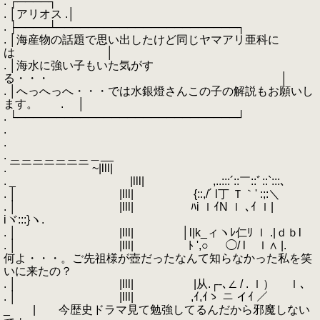
. ┌────┐
. │アリオス .│
. ├────┴───────────────────────┐
. │海産物の話題で思い出したけど同じヤマアリ亜科に
は │
. │海水に強い子もいた気がす
る・・・ │
. │へっへっへ・・・では水銀燈さんこの子の解説もお願いし
ます。 . │
. └────────────────────────────┘
.
.
. ＿＿＿＿＿＿＿＿__
. ￣￣￣￣￣￣￣ ~|lll|
. _ |lll| ,..:::´::￣::ﾞ::`:::、
. │ |lll| {::,/´ l丁 Ｔ｀' :;:＼
. │ |lll| ﾊi ｌｲN ｌ ､ｲ ｌ|
iヾ:::}ヽ.
. │ |lll| │l|k_ィヽﾚ仁ﾘ ｌ .|ｄｂl
. │ |lll| ﾄ ',○ ◯/ l ｌ∧ |.
何よ・・・。ご先祖様が壺だったなんて知らなかった私を笑
いに来たの？
. │ |lll| |从.┌-､∠ / . ｌ） ｌ､
. │ |lll| ,ｲ,ｲゝ ニ イｲ ／
_ | 今歴史ドラマ見て勉強してるんだから邪魔しない