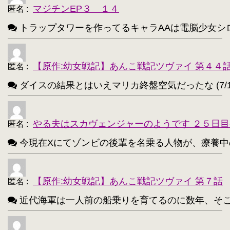
アクア(このすば)【208】
キョン【205】
・
・
マジチンEP３ １４
匿名
:
レミリア・スカーレット(東方project)【203】
・
トラップタワーを作ってるキャラAAは電脳少女シロ(VTube
アイリスフィール・フォン・アインツベルン【20
・
高町なのは【202】
浅間・智【198】
・
・
【原作:幼女戦記】あんこ戦記ツヴァイ 第４４
匿名
:
響(艦これ)【197】
夜神月【196】
・
・
ダイスの結果とはいえマリカ終盤空気だったな (7/1
アティ(サモンナイト)【194】
・
西住まほ【189】
やる夫はスカヴェンジャーのようです ２５日目
・
匿名
:
今現在Xにてゾンビの後輩を名乗る人物が、療養中のゾンビ
サーニャ・V・リトヴャク【188】
・
アンチョビ(ガルパン)【188】
・
【原作:幼女戦記】あんこ戦記ツヴァイ 第７話
匿名
:
不知火(艦これ)【186】
・
近代海軍は一人前の船乗りを育てるのに数年、そこから一人
めぐみん(このすば)【172】
・
ターニャ・デグレチャフ【172】
・