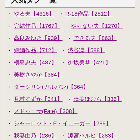
やる夫【4316】
R-18作品【2512】
・
・
完結作品【1767】
やらない夫【1270】
・
・
高良みゆき【939】
できる夫【863】
・
・
短編作品【712】
渋谷凛【588】
・
・
横島忠夫【487】
御坂美琴【421】
・
・
美樹さやか【384】
・
ダージリン(ガルパン)【364】
・
月村すずか【341】
暁美ほむら【336】
・
・
メドゥーサ(Fate)【308】
・
シャーロット・E・イェーガー【289】
・
我妻由乃【286】
涼宮ハルヒ【283】
・
・