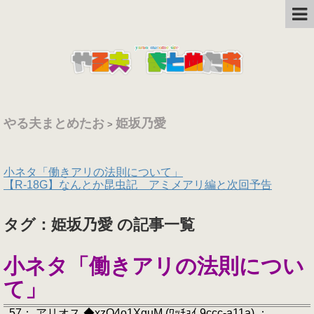
やる夫まとめたお
姫坂乃愛
>
小ネタ「働きアリの法則について」
【R-18G】なんとか昆虫記 アミメアリ編と次回予告
タグ：姫坂乃愛 の記事一覧
小ネタ「働きアリの法則につい
て」
. 57： アリオス ◆xzQ4o1XguM (ﾜｯﾁｮｲ 9ccc-a11a) ：