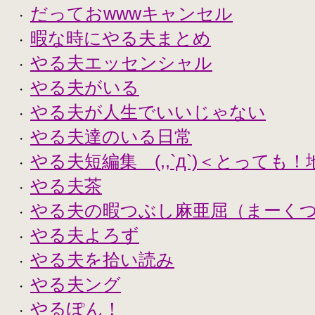
だっておwwwキャンセル
・
暇な時にやる夫まとめ
・
やる夫エッセンシャル
・
やる夫がいる
・
やる夫が人生でいいじゃない
・
やる夫達のいる日常
・
やる夫短編集 (,,`д`)＜とっても
・
やる夫茶
・
やる夫の暇つぶし麻亜屈（まーく
・
やる夫よろず
・
やる夫を拾い読み
・
やる夫ング
・
やるぽん！
・