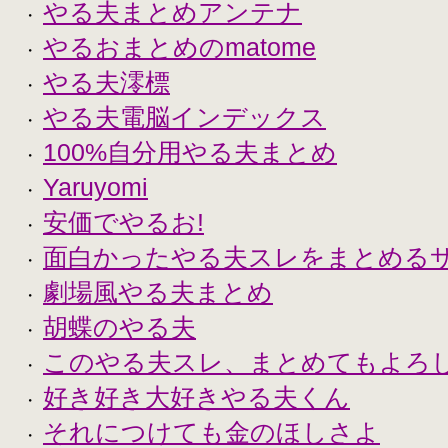
やる夫まとめアンテナ
・
やるおまとめのmatome
・
やる夫澪標
・
やる夫電脳インデックス
・
100%自分用やる夫まとめ
・
Yaruyomi
・
安価でやるお!
・
面白かったやる夫スレをまとめる
・
劇場風やる夫まとめ
・
胡蝶のやる夫
・
このやる夫スレ、まとめてもよろ
・
好き好き大好きやる夫くん
・
それにつけても金のほしさよ
・