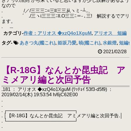
きアリの法則”から来ていると思いますが少し誤解があるよう
なので
. /／/三三三ﾆ=三ll三三从ヽミｰ┴..、
. ´ ./三ヽi三三三ﾆll.O三三ﾆ＝- ､三! 解説するでアリ
ます。
. ...
カテゴリ
-
作者：アリオス ◆xzQ4o1XguM
,
アリオス 短編
タグ
-
あきつ丸(艦これ)
,
姫坂乃愛
,
暁(艦これ)
,
水銀燈
,
短編
2021/02/28
【R-18G】なんとか昆虫記 ア
ミメアリ編と次回予告
.181 ： アリオス ◆xzQ4o1XguM (ﾜｯﾁｮｲ 53f3-d5f9) ：
2019/02/14(木) 19:53:54 h/6jC62E00
.
.
. ┌─────────────────────┐
. │【R-18G】なんとか昆虫記 アミメアリ編と次回予告.│
. └─────────────────────┘
.