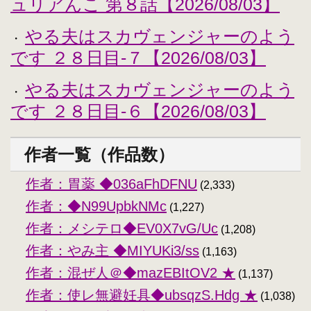
ュリアんこ 第８話【2026/08/03】
やる夫はスカヴェンジャーのよう
・
です ２８日目-７【2026/08/03】
やる夫はスカヴェンジャーのよう
・
です ２８日目-６【2026/08/03】
作者一覧（作品数）
作者：胃薬 ◆036aFhDFNU
(2,333)
作者：◆N99UpbkNMc
(1,227)
作者：メシテロ◆EV0X7vG/Uc
(1,208)
作者：やみ主 ◆MIYUKi3/ss
(1,163)
作者：混ぜ人＠◆mazEBItOV2 ★
(1,137)
作者：使レ無避妊具◆ubsqzS.Hdg ★
(1,038)