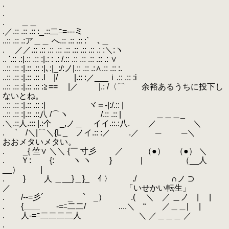
.
.
. ＿＿
.／.:: .:: .:: :_.::二ﾆ=‐--ミ
..:: .:: .:ア＿＿ へ.:: .:: .:: :` ､＿
. ／／.:: .:: .:: .:: .:: .:: .:: .:: .: :＼:ヽ
.. '.:: .:|.:: .:: :|.: : .: /.:: .:: .:: .:: .:: .: ∨
..:: .:: :|.:: .:: :|､:|_:/:ノ|.:: .:: .:∧.:: .:: :.
..:: .:: :|.:: .:: .l |/ |.:: :／___ｉ.:: .:: :i
..:: .:: :|.:: .:: :≧== |／ |.: /〈⌒ 余裕あるうちに投下し
ないとね。
..:: .:: :|.:: .:: :| ヾ＝-|:/.:: |
..:: .:: :|.:: .::八 /⌒ヽ /.:: .:: | ＿＿＿_
.＼.::人.::: |.:个 _,ノ＿ イイ.::.:八. ／ ＼
. ` /＼|⌒＼{L _ ノイ.:: :／ .／ ─ ─＼
おおメタいメタい。
. _{ 竺∨ ＼＼ {￣ 寸彡 ／ （●） （●） ＼
. Ｙ: {: ヽ ヽ } | （__人
__） |
. } 人 ＿__}＿}_ ｲ 〉 ./ ∩ノ ⊃
／ 「いせかい転生」
. /--=彡´ _ ` _） .( ＼ ／ ＿ノ | |
. {＿＿ -=ﾆ二二/ ....＼ “ ／＿＿| |
. 人-=ﾆ二二二二人 ＼ ／＿＿＿ ／
.