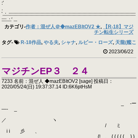
:′
.
'..:..:::::::::::::::::::::::::::::::::::::::::::::::::::::::::::::::::::::::::::::::::::::::::::::::::::::::
::::..:.′ ...
カテゴリ
-
作者：混ぜ人＠◆mazEBItOV2 ★
,
【R-18】マジ
チン転生シリーズ
タグ
-
R-18作品
,
やる夫
,
シャナ
,
ルビー・ローズ
,
天龍(艦こ
2023/06/22
マジチンEP３ ２４
7233 名前：混ぜ人 ◆mazEBItOV2 [sage] 投稿日：
2020/05/24(日) 19:37:37.14 ID:6K6ptHsM
_ -ー
―- _
／ ヽ
/ ミ
i i 彡 、
{! 、 { { { { { } }