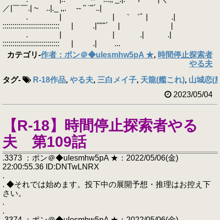
／|￣￣.| ~ ..|._ ,,. -‐ '' ¨"´..|
. | | ｀゛ﾞ | .|
::::::::::::::::::::::::::::: | .|''''"´ | |
. | | .| .|
::::::::::::::::::::::::::::: | .| ...
カテゴリ
-
作者：ポン＠◆uIesmhw5pA ★
,
時間停止探索者
やる夫
タグ
-
R-18作品
,
やる夫
,
三白メイ子
,
天龍(艦これ)
,
山城恋(
2023/05/04
【R-18】時間停止探索者やる
夫 第109話
.3373 ：ポン＠◆uIesmhw5pA ★：2022/05/06(金)
22:00:55.36 ID:DNTwLNRX
.
. ◆それでは始めます。投下中の展開予想・推理はお控え下
さい。
.
.
.3374 ：ポン＠◆uIesmhw5pA ★：2022/05/06(金)