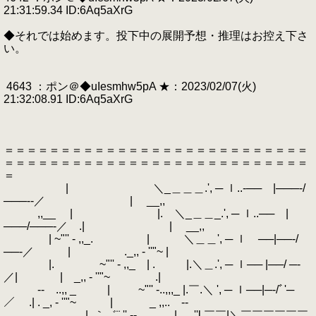
21:31:59.34 ID:6Aq5aXrG
◆それでは始めます。投下中の展開予想・推理はお控え下さ
い。
4643 ：ポン＠◆uIesmhw5pA ★：2023/02/07(火)
21:32:08.91 ID:6Aq5aXrG
＝＝＝＝＝＝＝＝＝＝＝＝＝＝＝＝＝＝＝＝＝＝＝＝＝＝＝
＝＝＝＝＝＝＝＝＝＝＝＝＝＝＝＝＝＝＝＝＝＝＝＝＝＝＝
＝
| ＼_＿＿＿.', ─ ｌ..‐── |───‐/
───‐‐／ | __,,
,,__ | |. ＼_＿＿_.', ─ ｌ..── |
───/───‐／ .| | __,,
| ~"'' - ,,_. | ＼＿＿', ─ ｌ ──|──‐/
──‐／ | ._,, - ''"~ |
|. ~"'' - ,,_ | . |.＼＿.', ─ ｌ── |──/ ─‐
／| | _,, - ''"~ .|
‐- ..,, _ | ~"'' -..,,,_ |.￣.＼ ', ─ ｌ──|─‐/ﾞ'─
／ .| . _, - ''"~ | _ ,,.. -‐
. |..｀゛¨ '' ‐- ...,, _.|. ''l ￣￣|＼￣￣￣￣￣￣