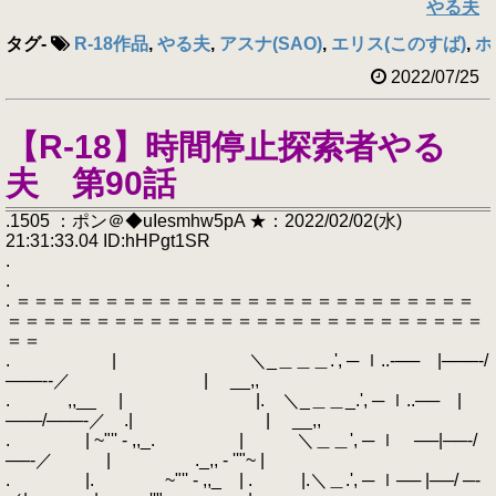
やる夫
タグ
-
R-18作品
,
やる夫
,
アスナ(SAO)
,
エリス(このすば)
,
ホ
2022/07/25
【R-18】時間停止探索者やる
夫 第90話
.1505 ：ポン＠◆uIesmhw5pA ★：2022/02/02(水)
21:31:33.04 ID:hHPgt1SR
.
.
. ＝＝＝＝＝＝＝＝＝＝＝＝＝＝＝＝＝＝＝＝＝＝＝＝＝＝
＝＝＝＝＝＝＝＝＝＝＝＝＝＝＝＝＝＝＝＝＝＝＝＝＝＝＝
＝＝
. | ＼_＿＿＿.', ─ ｌ..‐── |───‐/
───‐‐／ | __,,
. ,,__ | |. ＼_＿＿_.', ─ ｌ..── |
───/───‐／ .| | __,,
. | ~"'' - ,,_. | ＼＿＿', ─ ｌ ──|──‐/
──‐／ | ._,, - ''"~ |
. |. ~"'' - ,,_ | . |.＼＿.', ─ ｌ── |──/ ─‐