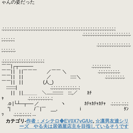
ゃんの姿だった
.;.;.;.;.;.;.;.;.;.;.;.;.;.;.;.;.;.;.;.;.;.;.;.;.;.;.;.;.;.;.;.;.;.;.;.;.;.;.;.;.;.;.;.;.;.;.;.;
.;.;.;.;.;.;.;.;.;.;.;.;.;.;.;.;.;.;.;.;.
;.;.;.;.;.;
.;.;.;.;.;.;.;.;.;.;.;.;.;.;.
;.;.;.;.;.;.
.;.;.;.;.;.;.;.;.;.;.;.;.;.;.;.;.;.;
￣￣|┌┬───― .;.;.;.;.;.;.;.;
￣￣| | | |￣￣￣ ／￣￣ ＼ .;.;.;.;.;.;.;.;.;.
￣￣| | | | ／ :::::＼ .;.;.;.;.;.;.;.;.
￣￣| | | | (人_)
::::::::| .;.;.;.;.;.;.;.;.;.;.;..;
￣￣| | | |＿＿＿ ＼.....::::::::: :::,／ ｶﾁ
ｬ .;.;.;.;.;.;.;.;.;..;
.o |└┴─┬── ／ ヽ ｶﾁｬｶﾁｬｶﾁｬ .;.;.;.;..;.;.;
°| /⌒|￣ __, i ﾀﾝ
ｯ .;.;.;;.;.;.;.; ...
カテゴリ
-
作者：メシテロ◆EV0X7vG/Uc
,
☆凛男友達シリ
ーズ やる夫は居酒屋店主を目指しているそうです