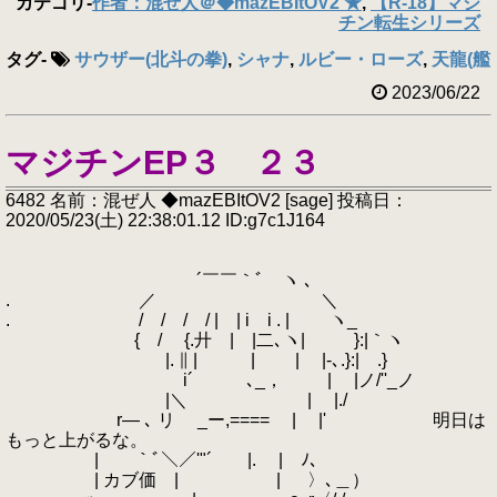
カテゴリ
-
作者：混ぜ人＠◆mazEBItOV2 ★
,
【R-18】マジ
チン転生シリーズ
タグ
-
サウザー(北斗の拳)
,
シャナ
,
ルビー・ローズ
,
天龍(艦
2023/06/22
マジチンEP３ ２３
6482 名前：混ぜ人 ◆mazEBItOV2 [sage] 投稿日：
2020/05/23(土) 22:38:01.12 ID:g7c1J164
´￣￣｀ﾞ ヽ ､
. ／ ＼
. / / / / | | i i . | ヽ_
{ / {.廾 | |二､ヽ| }:|｀ヽ
|. ∥ | | | |-､.}:| .}
i´ ､_， | |ノ/''_ノ
|＼ | |./
r― ､ リ _ー,==== | |' 明日は
もっと上がるな。
|￣￣｀ﾞ＼／'"´￣￣|. | ﾉ､
| カブ価 | | 〉､＿）