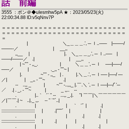
話 前編
3555 ：ポン＠◆uIesmhw5pA ★：2023/05/23(火)
22:00:34.88 ID:v5qNnv7P
＝＝＝＝＝＝＝＝＝＝＝＝＝＝＝＝＝＝＝＝＝＝＝＝＝＝＝
＝＝＝＝＝＝＝＝＝＝＝＝＝＝＝＝＝＝＝＝＝＝＝＝＝＝＝
＝
| ＼_＿＿＿.', ─ ｌ..‐── |───‐/
───‐‐／ | __,,
,,__ | |. ＼_＿＿_.', ─ ｌ..── |
───/───‐／ .| | __,,
| ~"'' - ,,_. | ＼＿＿', ─ ｌ ──|──‐/
──‐／ | ._,, - ''"~ |
|. ~"'' - ,,_ | . |.＼＿.', ─ ｌ── |──/ ─‐
／| | _,, - ''"~ .|
‐- ..,, _ | ~"'' -..,,,_ |.￣.＼ ', ─ ｌ──|─‐/ﾞ'─
／ .| . _, - ''"~ | _ ,,.. -‐
. |..｀゛¨ '' ‐- ...,, _.|. ''l ￣￣|＼￣￣￣￣￣￣
／|￣￣.| ~ ..|._ ,,. -‐ '' ¨"´..|
. | | ｀゛ﾞ | .|
::::::::::::::::::::::::::::: | .|''''"´ | |
. | | .| .|
::::::::::::::::::::::::::::: | .| | |
. | | .| .|