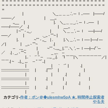
＝＝＝＝＝＝＝＝＝＝＝＝＝＝＝＝＝＝＝＝＝＝＝＝＝＝＝
＝＝＝＝＝＝＝＝＝＝＝＝＝＝＝＝＝＝＝＝＝＝＝＝＝＝＝
＝
| ＼_＿＿＿.', ─ ｌ..‐── |───‐/
───‐‐／ | __,,
,,__ | |. ＼_＿＿_.', ─ ｌ..── |
───/───‐／ .| | __,,
| ~"'' - ,,_. | ＼＿＿', ─ ｌ ──|──‐/
──‐／ | ._,, - ''"~ |
|. ~"'' - ,,_ | . |.＼＿.', ─ ｌ── |──/ ─‐
／| | _,, - ''"~ .|
‐- ..,, _ | ~"'' -..,,,_ |.￣.＼ ', ─ ｌ──|─‐/ﾞ'─
／ .| . _, - ''"~ | _ ,,.. -‐
|..｀゛¨ '' ‐- ...,, _.|. ''l ￣￣|＼￣￣￣￣￣￣／|
￣￣.| ~ ..|._ ,,. -‐ '' ¨"´..|
| | ｀゛ﾞ | .|
::::::::::::::::::::::::::::: | .|''''"´ | |
| | .| .|
::::::::::::::::::::::::::::: | .| | |
| | .| .|
::::::::::::::::::::::::::::: | .| | |
| ...
カテゴリ
-
作者：ポン＠◆uIesmhw5pA ★
,
時間停止探索者
やる夫