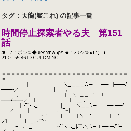
タグ：天龍(艦これ) の記事一覧
時間停止探索者やる夫 第151
話
4612 ：ポン＠◆uIesmhw5pA ★：2023/06/17(土)
21:01:55.46 ID:CUFDMtNO
＝＝＝＝＝＝＝＝＝＝＝＝＝＝＝＝＝＝＝＝＝＝＝＝＝＝＝
＝＝＝＝＝＝＝＝＝＝＝＝＝＝＝＝＝＝＝＝＝＝＝＝＝＝＝
＝
| ＼_＿＿＿.', ─ ｌ..‐── |───‐/
───‐‐／ | __,,
,,__ | |. ＼_＿＿_.', ─ ｌ..── |
───/───‐／ .| | __,,
| ~"'' - ,,_. | ＼＿＿', ─ ｌ ──|──‐/
──‐／ | ._,, - ''"~ |
|. ~"'' - ,,_ | . |.＼＿.', ─ ｌ── |──/ ─‐
／| | _,, - ''"~ .|
‐- ..,, _ | ~"'' -..,,,_ |.￣.＼ ', ─ ｌ──|─‐/ﾞ'─