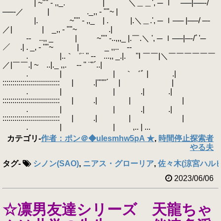
| ~"'' - ,,_. | ＼＿＿', ─ ｌ ──|──‐/
──‐／ | ._,, - ''"~ |
|. ~"'' - ,,_ | . |.＼＿.', ─ ｌ── |──/ ─‐
／| | _,, - ''"~ .|
‐- ..,, _ | ~"'' -..,,,_ |.￣.＼ ', ─ ｌ──|─‐/ﾞ'─
／ .| . _, - ''"~ | _ ,,.. -‐
. |..｀゛¨ '' ‐- ...,, _.|. ''l ￣￣|＼￣￣￣￣￣￣
／|￣￣.| ~ ..|._ ,,. -‐ '' ¨"´..|
. | | ｀゛ﾞ | .|
::::::::::::::::::::::::::::: | .|''''"´ | |
. | | .| .|
::::::::::::::::::::::::::::: | .| | |
. | | .| .|
::::::::::::::::::::::::::::: | .| | |
. | | ,.. | ...
カテゴリ
-
作者：ポン＠◆uIesmhw5pA ★
,
時間停止探索者
やる夫
タグ
-
シノン(SAO)
,
ニアス・グローリア
,
佐々木(涼宮ハル
2023/06/06
☆凛男友達シリーズ 天龍ちゃ