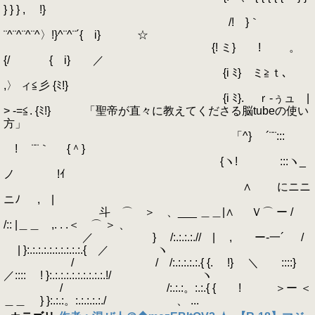
} } } , !}
/! }｀
¨^¨^¨^¨^〉!}^¨^¨´{ i} ☆
{! ミ} ! 。
{/ { i} ／
{i ﾐ} ミ≧ｔ､
,〉 ィ≦彡 {ﾐ!}
{i ﾐ}. ｒ‐ぅュ |
> -=≦. {ﾐ!} 「聖帝が直々に教えてくださる脳tubeの使い
方」
「^} ´¨¨:::
! ¨¨｀ {＾}
{ヽ! :::ヽ_
ノ !ｲ
ゝ∧ にニニ
ニﾉ , |
斗 ⌒ ＞ 、___ ＿＿|∧ Ｖ⌒ ー /
/:: |＿＿ ,. . .＜ ⌒ ＞ 、
／ } /:.:.:.:.// | , ー-一´ /
| }:.:.:.:.:.:.:.:.:.:.{ ／ ヽ
/ / /:.:.:.:.:.{ {. !} ＼ ::::}
／:::: ! }:.:.:.:.:.:.:.:.:.:.!/ ヽ
/ /:.:.:。:.:.{ { ! ＞ー ＜
＿＿ } }:.:.:。:.:.:.:.:./ 、 ...