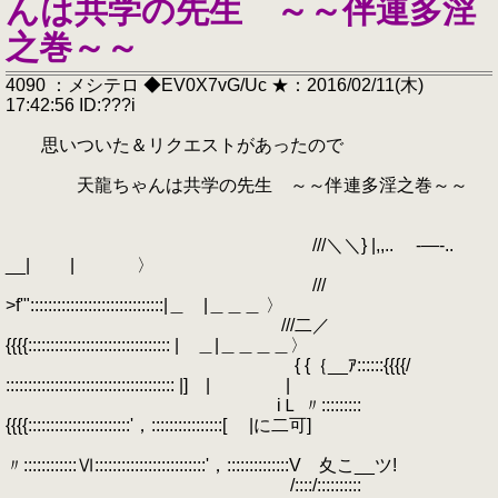
んは共学の先生 ～～伴連多淫
之巻～～
4090 ：メシテロ ◆EV0X7vG/Uc ★：2016/02/11(木)
17:42:56 ID:???i
思いついた＆リクエストがあったので
天龍ちゃんは共学の先生 ～～伴連多淫之巻～～
///＼＼} |,,.. -―-..
__| | 〉
///
>f'"::::::::::::::::::::::::::::::|＿ |＿＿＿ 〉
///二／
{{{{:::::::::::::::::::::::::::::::: | ＿|＿＿＿＿〉
{ {｛__ｱ::::::{{{{/
:::::::::::::::::::::::::::::::::::::: |] | |
iＬ 〃:::::::::
{{{{:::::::::::::::::::::::'，::::::::::::::::[ |に二可]
〃::::::::::::Ⅵ:::::::::::::::::::::::::'，::::::::::::::V 夊こ__ツ!
/::::/::::::::::