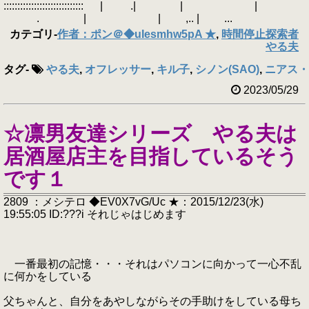
::::::::::::::::::::::::::::: | .| | |
. | | ,.. | ...
カテゴリ
-
作者：ポン＠◆uIesmhw5pA ★
,
時間停止探索者
やる夫
タグ
-
やる夫
,
オフレッサー
,
キル子
,
シノン(SAO)
,
ニアス・
2023/05/29
☆凛男友達シリーズ やる夫は
居酒屋店主を目指しているそう
です１
2809 ：メシテロ ◆EV0X7vG/Uc ★：2015/12/23(水)
19:55:05 ID:???i それじゃはじめます
一番最初の記憶・・・それはパソコンに向かって一心不乱
に何かをしている
父ちゃんと、自分をあやしながらその手助けをしている母ち