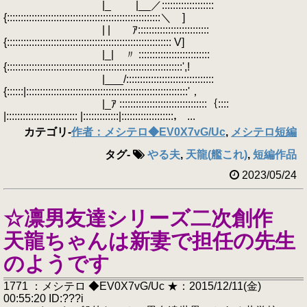
|_ |__／:::::::::::::::::::
{::::::::::::::::::::::::::::::::::::::::::::::::::::::::＼ ]
| | ｱ::::::::::::::::::::::::::
{:::::::::::::::::::::::::::::::::::::::::::::::::::::::::::: V]
|_| 〃 ::::::::::::::::::::::::::
{::::::::::::::::::::::::::::::::::::::::::::::::::::::::::::::::',!
|___/::::::::::::::::::::::::::::::::
{::::::|:::::::::::::::::::::::::::::::::::::::::::::::::::::::::::'，
|_ｱ ::::::::::::::::::::::::::::::::｛::::
|:::::::::::::::::::::::::: |:::::::::::::|:::::::::::::::::::， ...
カテゴリ
-
作者：メシテロ◆EV0X7vG/Uc
,
メシテロ短編
タグ
-
やる夫
,
天龍(艦これ)
,
短編作品
2023/05/24
☆凛男友達シリーズ二次創作
天龍ちゃんは新妻で担任の先生
のようです
1771 ：メシテロ ◆EV0X7vG/Uc ★：2015/12/11(金)
00:55:20 ID:???i