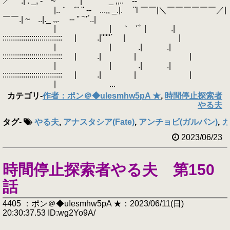
／ .| . _, - ''"~ | _ ,,.. -‐
|..｀゛¨ '' ‐- ...,, _.|. ''l ￣￣|＼￣￣￣￣￣￣／|
￣￣.| ~ ..|._ ,,. -‐ '' ¨"´..|
| | ｀゛ﾞ | .|
::::::::::::::::::::::::::::: | .|''''"´ | |
| | .| .|
::::::::::::::::::::::::::::: | .| | |
| | .| .|
::::::::::::::::::::::::::::: | .| | |
| ...
カテゴリ
-
作者：ポン＠◆uIesmhw5pA ★
,
時間停止探索者
やる夫
タグ
-
やる夫
,
アナスタシア(Fate)
,
アンチョビ(ガルパン)
,
カ
2023/06/23
時間停止探索者やる夫 第150
話
4405 ：ポン＠◆uIesmhw5pA ★：2023/06/11(日)
20:30:37.53 ID:wg2Yo9A/