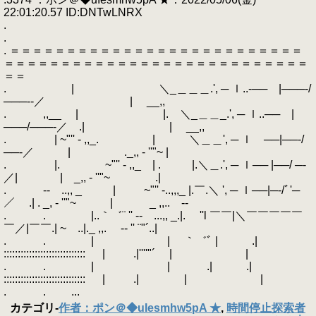
22:01:20.57 ID:DNTwLNRX
.
.
. ＝＝＝＝＝＝＝＝＝＝＝＝＝＝＝＝＝＝＝＝＝＝＝＝＝＝
＝＝＝＝＝＝＝＝＝＝＝＝＝＝＝＝＝＝＝＝＝＝＝＝＝＝＝
＝＝
. | ＼_＿＿＿.', ─ ｌ..‐── |───‐/
───‐‐／ | __,,
. ,,__ | |. ＼_＿＿_.', ─ ｌ..── |
───/───‐／ .| | __,,
. | ~"'' - ,,_. | ＼＿＿', ─ ｌ ──|──‐/
──‐／ | ._,, - ''"~ |
. |. ~"'' - ,,_ | . |.＼＿.', ─ ｌ── |──/ ─‐
／| | _,, - ''"~ .|
. ‐- ..,, _ | ~"'' -..,,,_ |.￣.＼ ', ─ ｌ──|─‐/ﾞ'─
／ .| . _, - ''"~ | _ ,,.. -‐
. . |..｀゛¨ '' ‐- ...,, _.|. ''l ￣￣|＼￣￣￣￣￣
￣／|￣￣.| ~ ..|._ ,,. -‐ '' ¨"´..|
. . | | ｀゛ﾞ | .|
::::::::::::::::::::::::::::: | .|''''"´ | |
. . | | .| .|
::::::::::::::::::::::::::::: | .| | |
. . ...
カテゴリ
-
作者：ポン＠◆uIesmhw5pA ★
,
時間停止探索者