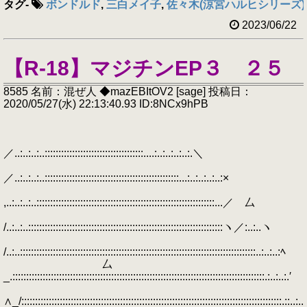
タグ
-
ボンドルド
,
三白メイ子
,
佐々木(涼宮ハルヒシリーズ)
2023/06/22
【R-18】マジチンEP３ ２５
8585 名前：混ぜ人 ◆mazEBItOV2 [sage] 投稿日：
2020/05/27(水) 22:13:40.93 ID:8NCx9hPB
／..:..:..:..::::::::::::::::::::::::::::::::::::....:..:..:..:..:.＼
／..:..:..:..:::::::::::::::::::::::::::::::::::::::::::::::::...:..:..:..:..:×
,..:..:..:..:::::::::::::::::::::::::::::::::::::::::::::::::::::::::::::::::...／ 厶
/..:..:..:::::::::::::::::::::::::::::::::::::::::::::::::::::::::::::::::::::::ヽ／:..:..ヽ
/..:..::::::::::::::::::::::::::::::::::::::::::::::::::::::::::::::::::::::::::::::::::::::..:..:..:ﾍ
厶
_.::::::::::::::::::::::::::::::::::::::::::::::::::::::::::::::::::::::::::::::::::::::::::::.:..:..:.′
∧_/:::::::::::::::::::::::::::::::::::::::::::::::::::::::::::::::::::::::::::::::::::::::::::::::.::..:..