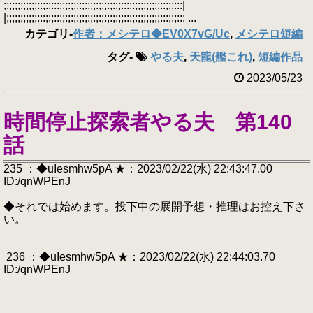
;;;;;;;;;;;:::;:;:::;:;:;:;:;:;:;:;:;:;:;;:::;:;;;;;;;;:::;:;:::|
|;;;;;;;;;;;:::;:;:::;:;:;:;:;:;:;:;:;:;:;;:::;:;;;;;;;;:::;:;::: ...
カテゴリ
-
作者：メシテロ◆EV0X7vG/Uc
,
メシテロ短編
タグ
-
やる夫
,
天龍(艦これ)
,
短編作品
2023/05/23
時間停止探索者やる夫 第140
話
235 ：◆uIesmhw5pA ★：2023/02/22(水) 22:43:47.00
ID:/qnWPEnJ
◆それでは始めます。投下中の展開予想・推理はお控え下さ
い。
236 ：◆uIesmhw5pA ★：2023/02/22(水) 22:44:03.70
ID:/qnWPEnJ