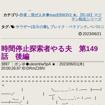
...
カテゴリ
-
作者：混ぜ人＠◆mazEBItOV2 ★
,
【R-18】マジ
チン転生シリーズ
タグ
-
サウザー(北斗の拳)
,
ブレイク・ベラドンナ
,
ペパロニ
2023/06/21
時間停止探索者やる夫 第149
話 後編
3897 ：ポン＠◆uIesmhw5pA ★：2023/06/01(木)
20:00:26.97 ID:DRmZ28IV
＝＝＝＝＝＝＝＝＝＝＝＝＝＝＝＝＝＝＝＝＝＝＝＝＝＝＝
＝＝＝＝＝＝＝＝＝＝＝＝＝＝＝＝＝＝＝＝＝＝＝＝＝＝＝
＝
| ＼_＿＿＿.', ─ ｌ..‐── |───‐/
───‐‐／ | __,,
,,__ | |. ＼_＿＿_.', ─ ｌ..── |
───/───‐／ .| | __,,