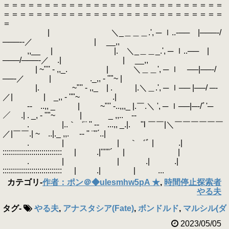
＝＝＝＝＝＝＝＝＝＝＝＝＝＝＝＝＝＝＝＝＝＝＝＝＝＝＝
＝＝＝＝＝＝＝＝＝＝＝＝＝＝＝＝＝＝＝＝＝＝＝＝＝＝＝
＝
| ＼_＿＿＿.', ─ ｌ..‐── |───‐/
───‐‐／ | __,,
,,__ | |. ＼_＿＿_.', ─ ｌ..── |
───/───‐／ .| | __,,
| ~"'' - ,,_. | ＼＿＿', ─ ｌ ──|──‐/
──‐／ | ._,, - ''"~ |
|. ~"'' - ,,_ | . |.＼＿.', ─ ｌ── |──/ ─‐
／| | _,, - ''"~ .|
‐- ..,, _ | ~"'' -..,,,_ |.￣.＼ ', ─ ｌ──|─‐/ﾞ'─
／ .| . _, - ''"~ | _ ,,.. -‐
. |..｀゛¨ '' ‐- ...,, _.|. ''l ￣￣|＼￣￣￣￣￣￣
／|￣￣.| ~ ..|._ ,,. -‐ '' ¨"´..|
. | | ｀゛ﾞ | .|
::::::::::::::::::::::::::::: | .|''''"´ | |
. | | .| .|
::::::::::::::::::::::::::::: | .| | ...
カテゴリ
-
作者：ポン＠◆uIesmhw5pA ★
,
時間停止探索者
やる夫
タグ
-
やる夫
,
アナスタシア(Fate)
,
ボンドルド
,
マルシル(ダ
2023/05/05