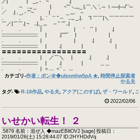
／| | _,, - ''"~ .|
. ‐- ..,, _ | ~"'' -..,,,_ |.￣.＼ ', ─ ｌ──|─‐/ﾞ'─
／ .| . _, - ''"~ | _ ,,.. -‐
. . |..｀゛¨ '' ‐- ...,, _.|. ''l ￣￣|＼￣￣￣￣￣
￣／|￣￣.| ~ ..|._ ,,. -‐ '' ¨"´..|
. . | | ｀゛ﾞ | .|
::::::::::::::::::::::::::::: | .|''''"´ | |
. . | | .| .|
::::::::::::::::::::::::::::: | .| | |
〓〓〓〓〓〓〓〓〓〓〓〓〓〓〓〓〓
. . | ／￣＼ | .| .|
::::::::::::::::::::::::::::: | .| | ＿＿
. . | ＞… ＜‘， ...
カテゴリ
-
作者：ポン＠◆uIesmhw5pA ★
,
時間停止探索者
やる夫
タグ
-
R-18作品
,
やる夫
,
アクア(このすば)
,
ザ・ワールド
,
ニ
2022/02/06
いせかい転生！ ２
.5879 名前：混ぜ人 ◆mazEBItOV2 [sage] 投稿日：
2019/01/26(土) 15:28:44.07 ID:2HYHDdVq