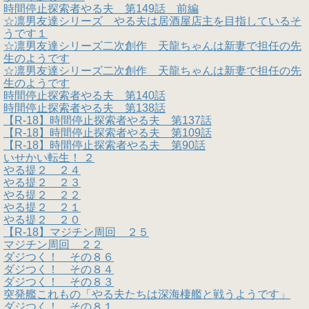
時間停止探索者やる夫 第149話 前編
☆凛男友達シリーズ やる夫は居酒屋店主を目指しているそ
うです１
☆凛男友達シリーズ二次創作 天龍ちゃんは新妻で担任の先
生のようです
☆凛男友達シリーズ二次創作 天龍ちゃんは新妻で担任の先
生のようです
時間停止探索者やる夫 第140話
時間停止探索者やる夫 第138話
【R-18】時間停止探索者やる夫 第137話
【R-18】時間停止探索者やる夫 第109話
【R-18】時間停止探索者やる夫 第90話
いせかい転生！ ２
やる提２ ２４
やる提２ ２３
やる提２ ２２
やる提２ ２１
やる提２ ２０
【R-18】マジチン周回 ２５
マジチン周回 ２２
ダジつく！ その８６
ダジつく！ その８４
ダジつく！ その８３
突発艦これもの「やる夫たちは深海棲艦と戦うようです」
ダジつく！ その８１