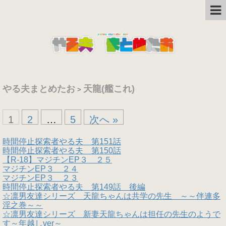
やる夫まとめたお
天龍(艦これ)
>
1
2
…
5
次へ »
時間停止探索者やる夫 第151話
時間停止探索者やる夫 第150話
【R-18】マジチンEP３ ２５
マジチンEP３ ２４
マジチンEP３ ２３
時間停止探索者やる夫 第149話 後編
☆凛男友達シリーズ 天龍ちゃんは共学の先生 ～～伴連多
淫之巻～～
☆凛男友達シリーズ 新妻天龍ちゃんは担任の先生のようで
す～年越しver～