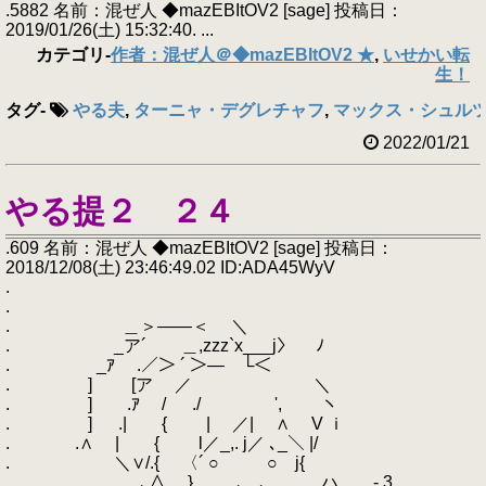
.5882 名前：混ぜ人 ◆mazEBItOV2 [sage] 投稿日：
2019/01/26(土) 15:32:40. ...
カテゴリ
-
作者：混ぜ人＠◆mazEBItOV2 ★
,
いせかい転
生！
タグ
-
やる夫
,
ターニャ・デグレチャフ
,
マックス・シュルツ
2022/01/21
やる提２ ２４
.609 名前：混ぜ人 ◆mazEBItOV2 [sage] 投稿日：
2018/12/08(土) 23:46:49.02 ID:ADA45WyV
.
.
. ＿＞――＜ ＼
. _ア´ ＿,zzz`x___j〉 ﾉ
. _ｱ .／＞ ´ ＞― └＜
. ] [ア ／ ＼
. ] .ｱ / ./ ', ヽ
. ] .| { | ／| ∧ V ｉ
. .∧ | { l／_,. j／ ､_＼ |/
. ＼∨/.{ 〈´ ○ ○ j{
. ､∧ } ､_,､_, .ハ - 3