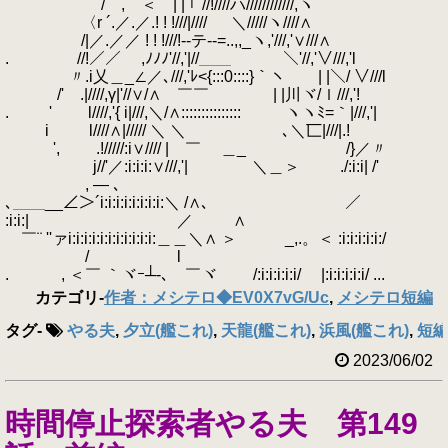
/ , ＜ | | ｢´//!////ハ////////////,ヽ
〈r ´.／.／.! ! !///|//// ＼/////ヽ////∧
/|／.／／ ! ! !///!-‐テ‐-=..,,_ヽ,'///,'∨///∧
. //!／／ ,ﾉﾉﾉ'//,'|//＿＿ ＼'//,'∨///,'l
〃.i乂＿_∠／､///,'ﾚ<{:::0::::}｀ヽ | |＼/ ∨///l
/' .|////,γ|'//∨/∧ ￣￣ | |川ヾ/ｌ///,'!
. ' l////,'{ i|///,＼/∧::::::::::::::: ヽヽﾐ=｀|///,'|
i l////∧|///// ＼ ＼ ､＼匸|///|.!
', .!/////:i∨//// | ￣ ＿_ /}／〃
ゝ j//'／:i:i:i:∨///,'| ＼＿＞ ./:i:i| /'
, ― ､
､＿＿__∠＞´i:i:i:i:i:i:i:i:＼ /∧､ ／
:i:i:| ／ ∧
￣¨ ''ァi:i:i:i:i:i:i:i:i:i:i:＿＿＼∧ ＞ _,.。＜ :i:i:i:i:i:/
/ l
. , ＜￣ ｀ヾｰ┴-､ ￣ヾゝ /:i:i:i:i:i/ |:i:i:i:i:i/ ...
カテゴリ
-
作者：メシテロ◆EV0X7vG/Uc
,
メシテロ短編
タグ
-
やる夫
,
夕立(艦これ)
,
天龍(艦これ)
,
浜風(艦これ)
,
短
2023/06/02
時間停止探索者やる夫 第149