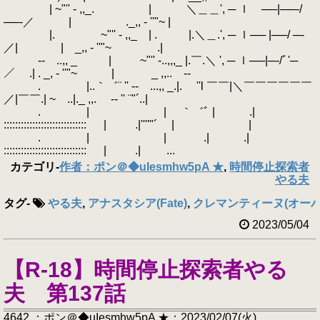
| ~"'' - ,,_. | ＼＿＿', ─ ｌ ──|──‐/
──‐／ | ._,, - ''"~ |
|. ~"'' - ,,_ | . |.＼＿.', ─ ｌ── |──/ ─‐
／| | _,, - ''"~ .|
‐- ..,, _ | ~"'' -..,,,_ |.￣.＼ ', ─ ｌ──|─‐/ﾞ'─
／ .| . _, - ''"~ | _ ,,.. -‐
. |..｀゛¨ '' ‐- ...,, _.|. ''l ￣￣|＼￣￣￣￣￣￣
／|￣￣.| ~ ..|._ ,,. -‐ '' ¨"´..|
. | | ｀゛ﾞ | .|
::::::::::::::::::::::::::::: | .|''''"´ | |
. | | .| .|
::::::::::::::::::::::::::::: | .| ...
カテゴリ
-
作者：ポン＠◆uIesmhw5pA ★
,
時間停止探索者
やる夫
タグ
-
やる夫
,
アナスタシア(Fate)
,
クレマンティーヌ(オーバ
2023/05/04
【R-18】時間停止探索者やる
夫 第137話
4642 ：ポン＠◆uIesmhw5pA ★：2023/02/07(火)