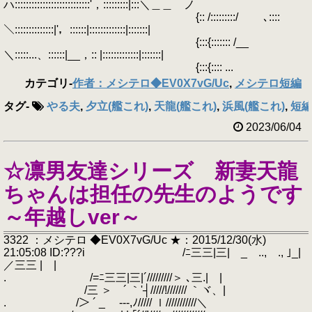
ハ:::::::::::::::::::::::::::'，:::::::::|:::＼＿＿ ノ
{:: /:::::::::/ ､::::
＼::::::::::::::|'，::::::|:::::::::::::|:::::::|
{:::{::::::: /__
＼:::::...、::::::|__，:: |:::::::::::::|:::::::|
{:::{:::: ...
カテゴリ
-
作者：メシテロ◆EV0X7vG/Uc
,
メシテロ短編
タグ
-
やる夫
,
夕立(艦これ)
,
天龍(艦これ)
,
浜風(艦これ)
,
短
2023/06/04
☆凛男友達シリーズ 新妻天龍
ちゃんは担任の先生のようです
～年越しver～
3322 ：メシテロ ◆EV0X7vG/Uc ★：2015/12/30(水)
21:05:08 ID:???i /ﾆ三三|三| _ .., ., ｣_|
／三三 | |
. /=ﾆ三三|三|´/////////＞ ､三.| |
/三 ＞ ´ ｀'┤/////!/////// ｀ヾ、|
. /＞ ´ _ -‐-,ﾉ///// ｌ///////////＼