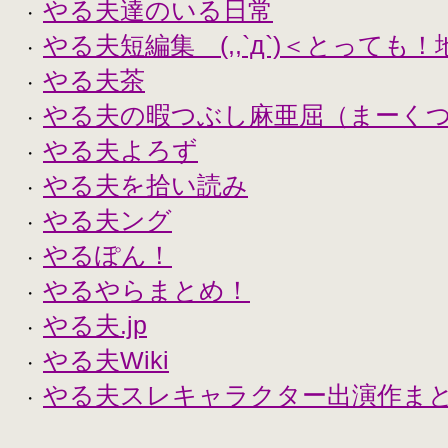
やる夫達のいる日常
・
やる夫短編集 (,,`д`)＜とっても
・
やる夫茶
・
やる夫の暇つぶし麻亜屈（まーく
・
やる夫よろず
・
やる夫を拾い読み
・
やる夫ング
・
やるぽん！
・
やるやらまとめ！
・
やる夫.jp
・
やる夫Wiki
・
やる夫スレキャラクター出演作まとめ
・