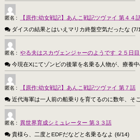
アティ(サモンナイト)【194】
・
西住まほ【189】
【原作:幼女戦記】あんこ戦記ツヴァイ 第４４
・
匿名
:
ダイスの結果とはいえマリカ終盤空気だったな (7/1
サーニャ・V・リトヴャク【188】
・
アンチョビ(ガルパン)【188】
・
やる夫はスカヴェンジャーのようです ２５日目
匿名
:
不知火(艦これ)【186】
・
今現在Xにてゾンビの後輩を名乗る人物が、療養中のゾンビ
めぐみん(このすば)【172】
・
ターニャ・デグレチャフ【172】
・
【原作:幼女戦記】あんこ戦記ツヴァイ 第７話
匿名
:
鹿目まどか【168】
・
近代海軍は一人前の船乗りを育てるのに数年、そこから一人
異世界育成シミュレーター 第３３話
匿名
:
貴様ら、二度とEDFだなどと名乗るなよ (6/14)