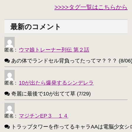
>>>>タグ一覧はこちらから
セシリア・オルコット【240】
・
西住みほ【237】
坂本美緒【223】
・
・
最新のコメント
ミーナ・ディートリンデ・ヴィルケ【223】
・
ニャル子【218】
・
ウマ娘トレーナー列伝 第２話
匿名
:
アルトリア・ペンドラゴン(Fate)【214】
・
あの体でランドセル背負ってたってマ？？？ (8/06
ユウキ(SAO)【214】
古明地こいし【210】
・
・
アクア(このすば)【208】
キョン【205】
・
・
10が出たら爆発するシンデレラ
匿名
:
レミリア・スカーレット(東方project)【203】
・
奇麗に最後で10が出てて草 (7/29)
アイリスフィール・フォン・アインツベルン【20
・
高町なのは【202】
浅間・智【198】
・
・
マジチンEP３ １４
匿名
:
響(艦これ)【197】
夜神月【196】
・
・
トラップタワーを作ってるキャラAAは電脳少女シロ(VTube