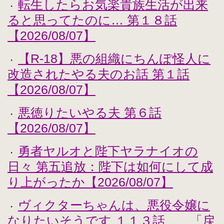
転生したらお気楽貴族生活が出来
・
ると思ってたのに… 第１８話
【2026/08/07】
【R-18】悪の組織にちんぽ怪人に
・
改造されたやる夫のお話 第１話
【2026/08/07】
悪徳りたいやる夫 第６話
・
【2026/08/07】
勇者ヤルオと陛下ヤラナイオの
・
日々 第五追放：陛下は如何にして成
り上がったか【2026/08/07】
ヴィクターちゃんは、悪役令嬢に
・
なりたいそうです １１３話 「戻