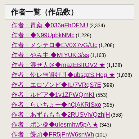
作者一覧（作品数）
作者：胃薬 ◆036aFhDFNU
(2,334)
作者：◆N99UpbkNMc
(1,229)
作者：メシテロ◆EV0X7vG/Uc
(1,208)
作者：やみ主 ◆MIYUKi3/ss
(1,163)
作者：混ぜ人＠◆mazEBItOV2 ★
(1,138)
作者：使レ無避妊具◆ubsqzS.Hdg ★
(1,038)
作者：エロゾンビ◆IL/7VRqS7E
(999)
作者：ルピア◆1v1ZPWQmKI
(553)
作者：らいちょー◆nCjAKRISxo
(395)
作者：あずももも◆2RUSVh/QzhjH
(358)
作者：ポン＠◆uIesmhw5pA ★
(343)
作者：饅頭◆FR5jPnW6snWh
(101)