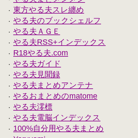
東方やる夫スレ纏め
・
やる夫のブックシェルフ
・
やる夫ＡＧＥ
・
やる夫RSS+インデックス
・
R18やる夫.com
・
やる夫ガイド
・
やる夫見聞録
・
やる夫まとめアンテナ
・
やるおまとめのmatome
・
やる夫澪標
・
やる夫電脳インデックス
・
100%自分用やる夫まとめ
・