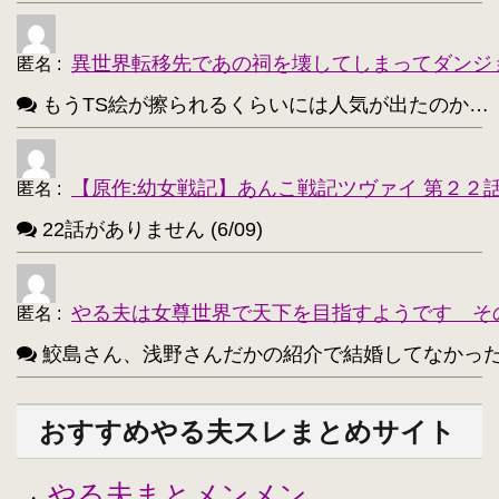
異世界転移先であの祠を壊してしまってダンジ
匿名
:
もうTS絵が擦られるくらいには人気が出たのか…（困惑） 
【原作:幼女戦記】あんこ戦記ツヴァイ 第２２
匿名
:
22話がありません (6/09)
やる夫は女尊世界で天下を目指すようです そ
匿名
:
鮫島さん、浅野さんだかの紹介で結婚してなかったっけ？
おすすめやる夫スレまとめサイト
やる夫まとメンメン
・