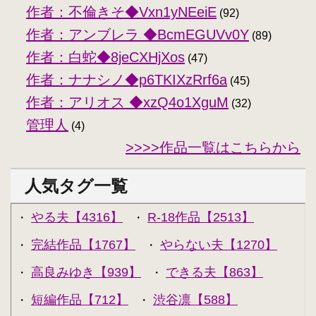
作者：不倫きそ◆Vxn1yNEeiE
(92)
作者：アンブレラ ◆BcmEGUVv0Y
(89)
作者：白蛇◆8jeCXHjXos
(47)
作者：ナナシノ◆p6TKIXzRrf6a
(45)
作者：アリオス ◆xzQ4o1XguM
(32)
管理人
(4)
>>>>作品一覧はこちらから
人気タグ一覧
やる夫【4316】
R-18作品【2513】
・
・
完結作品【1767】
やらない夫【1270】
・
・
高良みゆき【939】
できる夫【863】
・
・
短編作品【712】
渋谷凛【588】
・
・