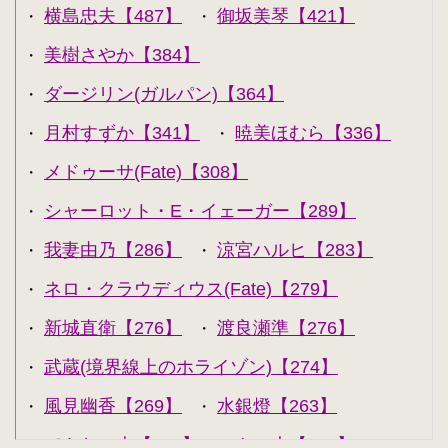
横島忠夫【487】
御坂美琴【421】
・
・
美樹さやか【384】
・
ダージリン(ガルパン)【364】
・
月村すずか【341】
暁美ほむら【336】
・
・
メドゥーサ(Fate)【308】
・
シャーロット・E・イェーガー【289】
・
我妻由乃【286】
涼宮ハルヒ【283】
・
・
ネロ・クラウディウス(Fate)【279】
・
新城直衛【276】
渡良瀬準【276】
・
・
武蔵(境界線上のホライゾン)【274】
・
風見幽香【269】
水銀燈【263】
・
・
できない夫【262】
キル夫【260】
・
・