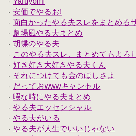
Yaruyomi
・
安価でやるお!
・
面白かったやる夫スレをまとめる
・
劇場風やる夫まとめ
・
胡蝶のやる夫
・
このやる夫スレ、まとめてもよろ
・
好き好き大好きやる夫くん
・
それにつけても金のほしさよ
・
だっておwwwキャンセル
・
暇な時にやる夫まとめ
・
やる夫エッセンシャル
・
やる夫がいる
・
やる夫が人生でいいじゃない
・