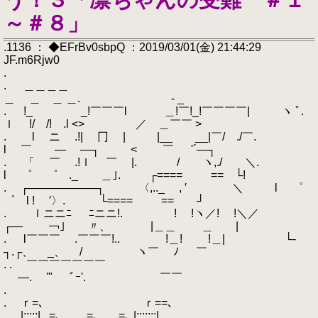
～＃８」
.1136 ： ◆EFrBv0sbpQ ：2019/03/01(金) 21:44:29
JF.m6Rjw0
.
. ＿＿＿＿
＿ ＿ ＿ ＿. - _
. !_ _!￣￣￣l ＿!￣!_!￣￣￣￣| ヽ ﾞ.
ｌ !/ /! .l <> ／ ＿￣￣ >
. l ニ .!| 冂 | |__ __|￣/ ./￣.
l ￣ ― ―┐ < ￣ '´―┐
. 「 ￣ .!ｌ ￣ |. / ヽ,./ ＼.
l ゜ ゜ ._ ＿｣. ┌==== == └!
. ┌――――――┐ 〈,.._ , ′ ＼ l ゜
゜ l ! ′〉. └==== == ┘
. ｌニニﾆ ﾆニニ!. ! !ヽ／! !＼／
┌― ￢｣ 〃、 |＿＿ ＿ |
. l￣￣￣ .￣￣￣!.. !＿! !＿| └‐
┐.┌、 _、 / ヽ￣ ﾉ ￣
. . ￣￣￣￣￣￣￣
―. '" ﾞｰ'. ￣￣
.
. ｒ=､ ｒ==､
. |:::::|. ,=､ ,=､ ,=､ |:::::::|