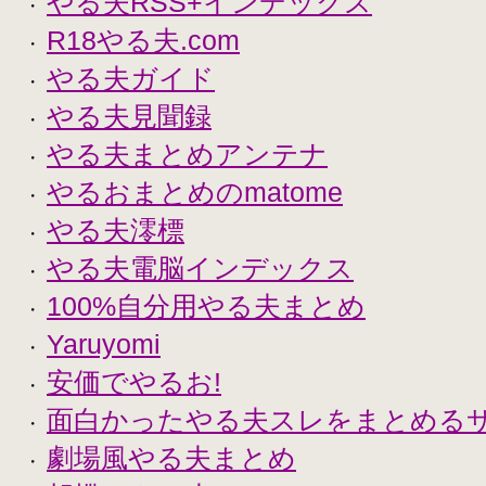
やる夫RSS+インデックス
・
R18やる夫.com
・
やる夫ガイド
・
やる夫見聞録
・
やる夫まとめアンテナ
・
やるおまとめのmatome
・
やる夫澪標
・
やる夫電脳インデックス
・
100%自分用やる夫まとめ
・
Yaruyomi
・
安価でやるお!
・
面白かったやる夫スレをまとめる
・
劇場風やる夫まとめ
・