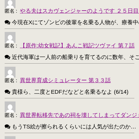
・
やる夫はスカヴェンジャーのようです ２５日目
匿名
:
不知火(艦これ)【186】
・
今現在Xにてゾンビの後輩を名乗る人物が、療養中のゾンビ
めぐみん(このすば)【172】
・
ターニャ・デグレチャフ【172】
・
【原作:幼女戦記】あんこ戦記ツヴァイ 第７話
匿名
:
鹿目まどか【168】
・
近代海軍は一人前の船乗りを育てるのに数年、そこから一人
異世界育成シミュレーター 第３３話
匿名
:
貴様ら、二度とEDFだなどと名乗るなよ (6/14)
異世界転移先であの祠を壊してしまってダンジ
匿名
:
もうTS絵が擦られるくらいには人気が出たのか…（困惑） 