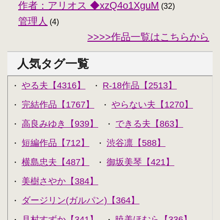
作者：アリオス ◆xzQ4o1XguM
(32)
管理人
(4)
>>>>作品一覧はこちらから
人気タグ一覧
やる夫【4316】
R-18作品【2513】
・
・
完結作品【1767】
やらない夫【1270】
・
・
高良みゆき【939】
できる夫【863】
・
・
短編作品【712】
渋谷凛【588】
・
・
横島忠夫【487】
御坂美琴【421】
・
・
美樹さやか【384】
・
ダージリン(ガルパン)【364】
・
月村すずか【341】
暁美ほむら【336】
・
・