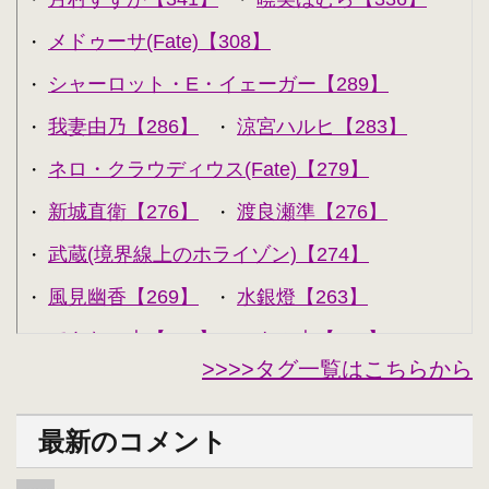
メドゥーサ(Fate)【308】
・
シャーロット・E・イェーガー【289】
・
我妻由乃【286】
涼宮ハルヒ【283】
・
・
ネロ・クラウディウス(Fate)【279】
・
新城直衛【276】
渡良瀬準【276】
・
・
武蔵(境界線上のホライゾン)【274】
・
風見幽香【269】
水銀燈【263】
・
・
できない夫【262】
キル夫【260】
・
・
>>>>タグ一覧はこちらから
セシリア・オルコット【240】
・
西住みほ【237】
坂本美緒【223】
・
・
最新のコメント
ミーナ・ディートリンデ・ヴィルケ【223】
・