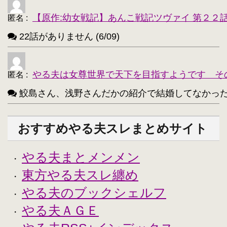
【原作:幼女戦記】あんこ戦記ツヴァイ 第２２
匿名
:
22話がありません (6/09)
やる夫は女尊世界で天下を目指すようです そ
匿名
:
鮫島さん、浅野さんだかの紹介で結婚してなかったっけ？
おすすめやる夫スレまとめサイト
やる夫まとメンメン
・
東方やる夫スレ纏め
・
やる夫のブックシェルフ
・
やる夫ＡＧＥ
・