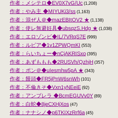
作者：メシテロ◆EV0X7vG/Uc
(1,208)
作者：やみ主 ◆MIYUKi3/ss
(1,163)
作者：混ぜ人＠◆mazEBItOV2 ★
(1,138)
作者：使レ無避妊具◆ubsqzS.Hdg ★
(1,038)
作者：エロゾンビ◆IL/7VRqS7E
(999)
作者：ルピア◆1v1ZPWQmKI
(553)
作者：らいちょー◆nCjAKRISxo
(395)
作者：あずももも◆2RUSVh/QzhjH
(357)
作者：ポン＠◆uIesmhw5pA ★
(343)
作者：饅頭◆FR5jPnW6snWh
(101)
作者：不倫きそ◆Vxn1yNEeiE
(92)
作者：アンブレラ ◆BcmEGUVv0Y
(89)
作者：白蛇◆8jeCXHjXos
(47)
作者：ナナシノ◆p6TKIXzRrf6a
(45)