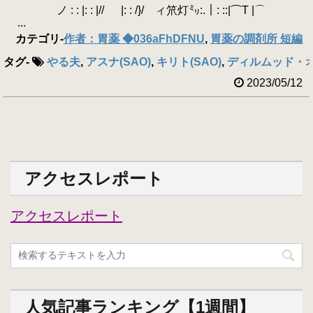
ノ : : |: : |// |: : /}/ ィ笊灯㍉:.｜: ::|⌒Τ |⌒
...
カテゴリ
-
作者：胃薬 ◆036aFhDFNU
,
胃薬の調剤所 短編
タグ
-
やる夫
,
アスナ(SAO)
,
キリト(SAO)
,
ディルムッド・オデ
2023/05/12
アクセスレポート
アクセスレポート
人気記事ランキング【1週間】