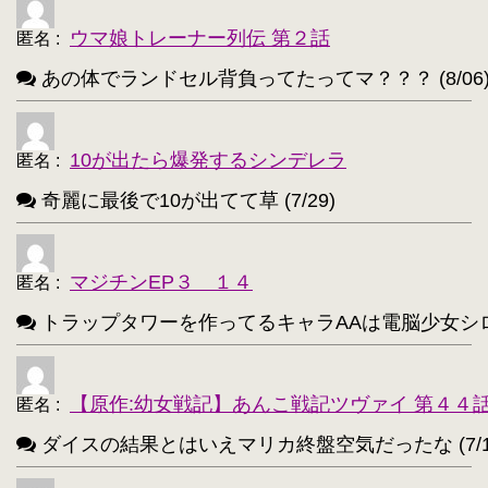
ニャル子【218】
・
ウマ娘トレーナー列伝 第２話
匿名
:
アルトリア・ペンドラゴン(Fate)【214】
・
あの体でランドセル背負ってたってマ？？？ (8/06
ユウキ(SAO)【214】
古明地こいし【210】
・
・
アクア(このすば)【208】
キョン【205】
・
・
10が出たら爆発するシンデレラ
匿名
:
レミリア・スカーレット(東方project)【203】
・
奇麗に最後で10が出てて草 (7/29)
アイリスフィール・フォン・アインツベルン【20
・
高町なのは【202】
浅間・智【198】
・
・
マジチンEP３ １４
匿名
:
響(艦これ)【197】
夜神月【196】
・
・
トラップタワーを作ってるキャラAAは電脳少女シロ(VTube
アティ(サモンナイト)【194】
・
西住まほ【189】
【原作:幼女戦記】あんこ戦記ツヴァイ 第４４
・
匿名
:
ダイスの結果とはいえマリカ終盤空気だったな (7/1
サーニャ・V・リトヴャク【188】
・
アンチョビ(ガルパン)【188】