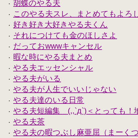
胡蝶のやる夫
・
このやる夫スレ、まとめてもよろ
・
好き好き大好きやる夫くん
・
それにつけても金のほしさよ
・
だっておwwwキャンセル
・
暇な時にやる夫まとめ
・
やる夫エッセンシャル
・
やる夫がいる
・
やる夫が人生でいいじゃない
・
やる夫達のいる日常
・
やる夫短編集 (,,`д`)＜とっても
・
やる夫茶
・
やる夫の暇つぶし麻亜屈（まーく
・