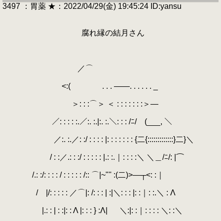
3497 ：胃薬 ★：2022/04/29(金) 19:45:24 ID:yansu
腐れ縁の結月さん
／⌒
<:( . . . ――. . . . . . _
＞: : :⌒＞ ＜ : : : : : : :＞―
／: : : : :.／:. :.|:. :.＼: : : /ﾆ/￣(___, ＼
／:. :.／: :/ : : : : |: : : : : : : {二{:::::::::::::}二}＼
/ : :／.: : :/ : : : : : |.: :.｜: : : :＼ ＼＿/ﾆ/: |⌒
/.: :/: : : : / : : : : : /:: ⌒|~"'' :(二)>―┬<: :｜
/ |/: : : : : ／⌒|: /: : : | :|＼: : : |: :｜: :.＼ : Λ
|.: : | : :|: : Λ |: : : } :Λ| ＼:|: :｜: : : : ＼: :＼