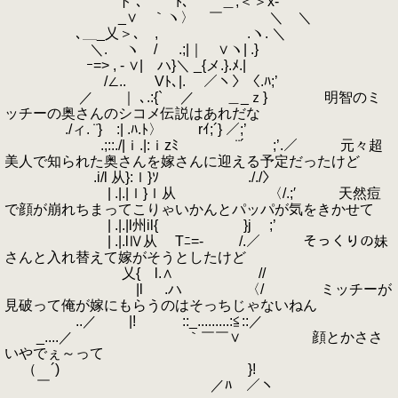
ト ､ ﾄ､ ＿,＜＞x-
_∨ ｀ヽ〉 ￣ ＼ ＼
､＿_乂＞､ , .ヽ. ＼
＼. ヽ / .;|｜ ∨ヽ| .}
ｰ=> , - ∨| ハ}＼ _{メ.}.ﾒ.|
/∠.. Vﾄ､|. ／ヽ〉〈.ﾊ;’
／ ｜ ､.:{` ／ ＿_ｚ} 明智のミ
ッチーの奥さんのシコメ伝説はあれだな
./ィ. ¨} :| .ﾊ.ﾄ〉 rｲ;´} ／;’
.;::./|ｉ.|:ｉzﾐ ¨´ ;’.／ 元々超
美人で知られた奥さんを嫁さんに迎える予定だったけど
.i/l 从}:ｌ}ｿ ././〉
| .|.|ｌ}ｌ从 〈/.;′ 天然痘
で顔が崩れちまってこりゃいかんとパッパが気をきかせて
| .|.|l州il{ }j ;’
| .|.lⅣ从 Tﾆ=‐ /.／ そっくりの妹
さんと入れ替えて嫁がそうとしたけど
乂{ l.∧ //
|l .ハ 〈/ ミッチーが
見破って俺が嫁にもらうのはそっちじゃないねん
..／ |! ::_.........:≦::／
_....／ ｀￣￣∨ 顔とかささ
いやでぇ～って
（ ´) }!
￣ ／ﾊ ／ヽ