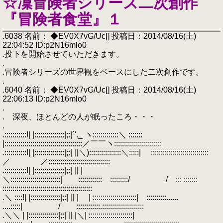
☆凜冒険者シリーズ二次創作
『冒険者食堂』１
.6038 名前： ◆EV0X7vG/Uc[] 投稿日：2014/08/16(土)
22:04:52 ID:p2N16mlo0
.投下を開始させていただきます。
.
.冒険者シリーズの世界観をベースにした二次創作です。
.
.6040 名前： ◆EV0X7vG/Uc[] 投稿日：2014/08/16(土)
22:06:13 ID:p2N16mlo0
.
. 深夜、ほとんどの人が眠ったころ・・・
.
.:::::::::::!| |:::::::::::::::|;:|`'._ ヽ:::::::::::::＼ :::::::
|:::::::::::::::::::::::::::::::::::::::／￣￣ヽ::::::::::::::::::::::::
.:::::::::::!| |:::::::::::::::|;:| ∥＼)::::::::::::::::＼:::::| :::::::::::::::::::::::::::::
／ ／:::::::::::::::::::::::::::::::
.:::::::::::!| |:::::::::::::::|;:| ∥ |
＼:::::::::::::::::::::::::| :::::::::::: :::::::::/ / ::: :::::::
:::::::::::::::::::::::::::::::::::::::::::::
.＼ ::::!| |:::::::::::::::|;:| ∥ | | ::::::::::::::::::::::| ::::::::::......
....:::::| / ::::::::::::.:::::::::::::::::::::
.＼＼ | |:::::::::::::::|;:| ∥ |＼| ::::::::::::::::::::::|