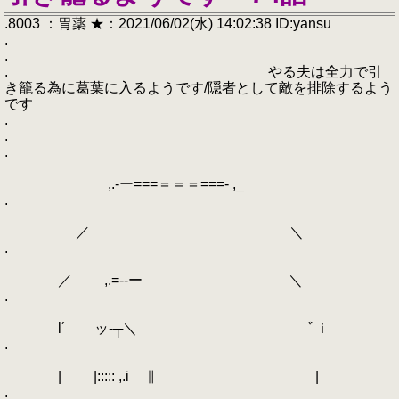
.8003 ：胃薬 ★：2021/06/02(水) 14:02:38 ID:yansu
.
.
. やる夫は全力で引
き籠る為に葛葉に入るようです/隠者として敵を排除するよう
です
.
.
.
,.-ー===＝＝＝===- ,_
.
／ ＼
.
／ ,.=--ー ＼
.
l´ ッ-┬＼ ﾞｉ
.
| |::::: ,.i ∥ |
.