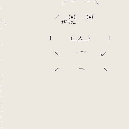
／ ─ ─ ＼
.
／ （●） （●）
＼ ｵｷﾞｬｯ...
.
| （__人__） |
.
＼ ｀⌒´ ,／
.
／ ー‐ ＼
.
.
.
.
.
.
.
.
.
.
.