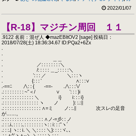
2022/01/07
【R-18】マジチン周回 １１
.9122 名前：混ぜ人 ◆mazEBItOV2 [sage] 投稿日：
2018/07/28(土) 18:36:34.67 ID:PQa2+6Zx
.
.
. ＿＿
. ／: : : : : : : :＼
. /: : : : : ＿_: : : : :＼
. ': : : ／ ＼: : :ヽ
. {: : : ' ∧: : :∨
.-==ﾆ ∧: : { -==- .∧: : :∨
.: : : : : : : : : ~''＜/ ∨ ': : : }i
.: : : : : : : : : : : : : ＼ i} i: : : i}
.: : : : : : : : : : : : : : : ヽ ノ }: :.:∥
.: : : : : : : : : : : : : : : : ∧=ミ ノ: :.∥ 次スレの足音
が……。
.: : : : : : : : : : : : : : : : : ∧ノ-=彡: : ノ
.: : :.i､: : : :､: : : : : : : :ヽ: : i: : :''ヽ´
.: : :.| ヽ: : i. ＼ ＼: : : : ＼}: : : :ヾ､､
.: : ∧^'ヽ∧‐-＼ ＼: : : : ＼: : :