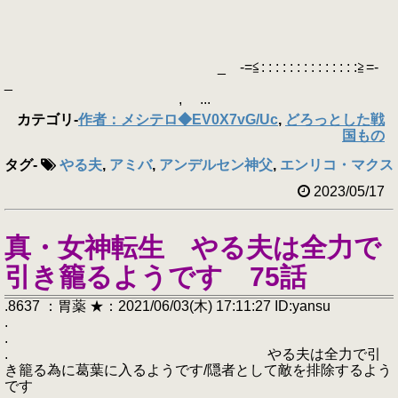
_ -=≦: : : : : : : : : : : : : :≧=-
_
, ...
カテゴリ
-
作者：メシテロ◆EV0X7vG/Uc
,
どろっとした戦
国もの
タグ
-
やる夫
,
アミバ
,
アンデルセン神父
,
エンリコ・マクスウェ
2023/05/17
真・女神転生 やる夫は全力で
引き籠るようです 75話
.8637 ：胃薬 ★：2021/06/03(木) 17:11:27 ID:yansu
.
.
. やる夫は全力で引
き籠る為に葛葉に入るようです/隠者として敵を排除するよう
です