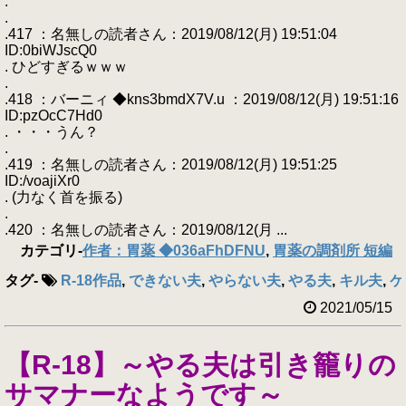
.
.
.417 ：名無しの読者さん：2019/08/12(月) 19:51:04
ID:0biWJscQ0
. ひどすぎるｗｗｗ
.
.418 ：バーニィ ◆kns3bmdX7V.u ：2019/08/12(月) 19:51:16
ID:pzOcC7Hd0
. ・・・うん？
.
.419 ：名無しの読者さん：2019/08/12(月) 19:51:25
ID:/voajiXr0
. (力なく首を振る)
.
.420 ：名無しの読者さん：2019/08/12(月 ...
カテゴリ
-
作者：胃薬 ◆036aFhDFNU
,
胃薬の調剤所 短編
タグ
-
R-18作品
,
できない夫
,
やらない夫
,
やる夫
,
キル夫
,
ケ
2021/05/15
【R-18】～やる夫は引き籠りの
サマナーなようです～