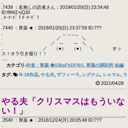
.
.7439 ：名無しの読者さん：2019/01/20(日) 23:34:46
ID:f9WZ+jQJ0
. ﾁｰｸｰﾋﾞ！ﾁｰｸｰﾋﾞ！
.
.7440 ：胃薬 ★：2019/01/20(日) 23:37:59 ID:???
. ＿＿＿_
. ／ ＼
. ／ ─ ─ ＼
. ／ （●） （●） ＼ オッ
ス！オラ引き籠り！！
. ...
カテゴリ
-
作者：胃薬 ◆036aFhDFNU
,
胃薬の調剤所 短編
タグ
-
R-18作品
,
やる夫
,
ザフィーラ
,
シグナム
,
シャマル
,
ラ
2021/04/28
やる夫「クリスマスはもういな
い！」
.3540 ：胃薬 ★：2018/12/24(月) 20:05:48 ID:???
.