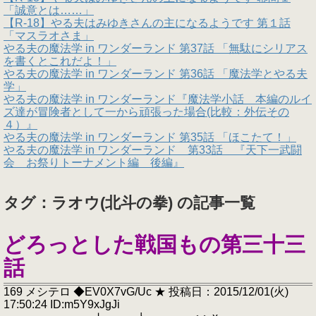
「誠意とは……」
【R-18】やる夫はみゆきさんの主になるようです 第１話
「マスラオさま」
やる夫の魔法学 in ワンダーランド 第37話 「無駄にシリアス
を書くとこれだよ！」
やる夫の魔法学 in ワンダーランド 第36話 「魔法学とやる夫
学」
やる夫の魔法学 in ワンダーランド『魔法学小話 本編のルイ
ズ達が冒険者として一から頑張った場合(比較：外伝その
４）』
やる夫の魔法学 in ワンダーランド 第35話 「ほこたて！」
やる夫の魔法学 in ワンダーランド 第33話 『天下一武闘
会 お祭りトーナメント編 後編』
タグ：ラオウ(北斗の拳) の記事一覧
どろっとした戦国もの第三十三
話
169 メシテロ ◆EV0X7vG/Uc ★ 投稿日：2015/12/01(火)
17:50:24 ID:m5Y9xJgJi