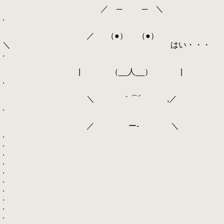
／ ─ ─ ＼
.
／ （●） （●）
＼ はい・・・
.
| （__人__） |
.
＼ ｀⌒´ ,／
.
／ ー‐ ＼
.
.
.
.
.
.
.
.
.
.