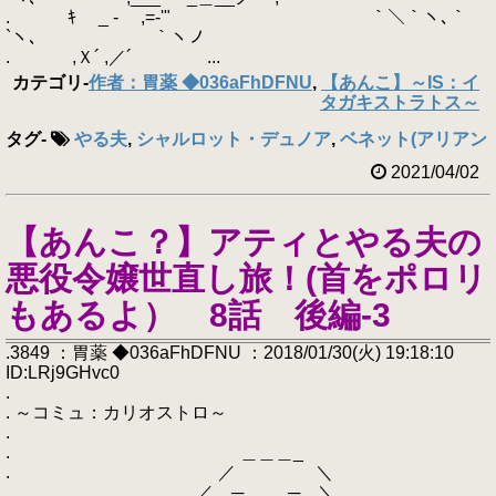
. ｷ _ - ￣,=-'"￣ ｀＼｀ヽ､｀
`ヽ、 ￣ ｀ヽノ
. ,Ｘ´ ,／´ ...
カテゴリ
-
作者：胃薬 ◆036aFhDFNU
,
【あんこ】～IS：イ
タガキストラトス～
タグ
-
やる夫
,
シャルロット・デュノア
,
ベネット(アリアンロ
2021/04/02
【あんこ？】アティとやる夫の
悪役令嬢世直し旅！(首をポロリ
もあるよ） 8話 後編-3
.3849 ：胃薬 ◆036aFhDFNU ：2018/01/30(火) 19:18:10
ID:LRj9GHvc0
.
. ～コミュ：カリオストロ～
.
. ＿＿＿_
. ／ ＼
. ／ ─ ─ ＼