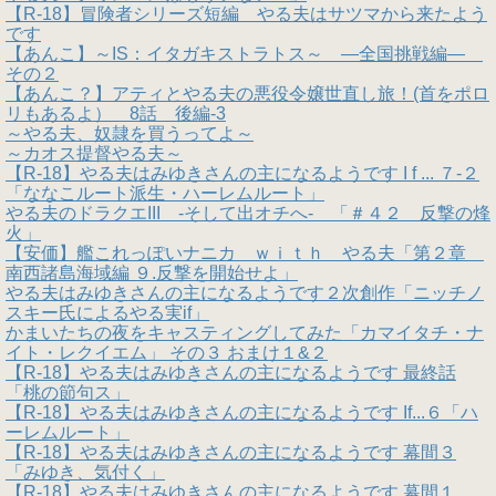
【R-18】冒険者シリーズ短編 やる夫はサツマから来たよう
です
【あんこ】～IS：イタガキストラトス～ ―全国挑戦編―
その２
【あんこ？】アティとやる夫の悪役令嬢世直し旅！(首をポロ
リもあるよ） 8話 後編-3
～やる夫、奴隷を買うってよ～
～カオス提督やる夫～
【R-18】やる夫はみゆきさんの主になるようです I f ... ７-２
「ななこルート派生・ハーレムルート」
やる夫のドラクエIII -そして出オチへ- 「＃４２ 反撃の烽
火」
【安価】艦これっぽいナニカ ｗｉｔｈ やる夫「第２章
南西諸島海域編 ９.反撃を開始せよ」
やる夫はみゆきさんの主になるようです２次創作「ニッチノ
スキー氏によるやる実if」
かまいたちの夜をキャスティングしてみた「カマイタチ・ナ
イト・レクイエム」 その３ おまけ１&２
【R-18】やる夫はみゆきさんの主になるようです 最終話
「桃の節句ス」
【R-18】やる夫はみゆきさんの主になるようです If...６「ハ
ーレムルート」
【R-18】やる夫はみゆきさんの主になるようです 幕間３
「みゆき、気付く」
【R-18】やる夫はみゆきさんの主になるようです 幕間１