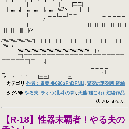
. | | | |三三|
| |,,,,,,,,,,| |,,,,,,,,,,| |,,,,,,,,,| /////ヽ,| | |
. | |＿＿|＿＿|三三| ＿|＿＿＿＿
＿＿_＿＿＿＿＿＿_/| | |
. |＿＿＿＿＿＿＿＿＿＿＿＿＿| | | | | | | | | | | | | | | | |
| | | | | | | | |||＿|/∧
.
////////////////////////////|_|_|_|_|_|_|_|_|_|_|_|_|_|_|_|_|_|_|_|_|_|_|_|_|_
|///// ヽ
. ////////////////////////////////////////////////////////////// |ヽ
. ￣|￣￣￣￣￣￣￣￣￣￣￣￣￣￣￣￣￣￣￣￣￣￣
￣￣￣￣￣￣|￣ .|
. | ＿＿＿＿
＿ | ／| |
. γ⌒ヽ ∵∴￣￣|三三|. |三||── ...
カテゴリ
-
作者：胃薬 ◆036aFhDFNU
,
胃薬の調剤所 短編
タグ
-
やる夫
,
ラオウ(北斗の拳)
,
天龍(艦これ)
,
短編作品
2021/05/23
【R-18】性器末覇者！やる夫の