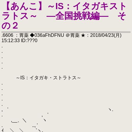
【あんこ】～IS：イタガキスト
ラトス～ ―全国挑戦編― そ
の２
.6606 ：胃薬 ◆036aFhDFNU ＠胃薬 ★：2018/04/23(月)
15:12:33 ID:???0
.
.
.
.
.
～IS：イタガキ・ストラトス～
.
.
.
.
.
, ' ヽ.
. , '
,__、＼ ヽ
. .., '
ｲ ＼ ＼ `ヽ、