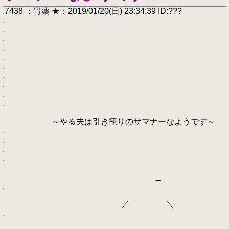
.7438 ：胃薬 ★：2019/01/20(日) 23:34:39 ID:???
.
.
.
.
.
.
.
.
.
.
～やる夫は引き籠りのサマナーなようです～
.
.
.
.
＿＿＿_
.
／ ＼
.