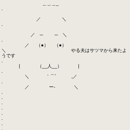
＿＿＿_
.
／ ＼
.
／ ─ ─ ＼
.
／ （●） （●）
＼ やる夫はサツマから来たよ
うです
.
| （__人__） |
.
＼ ｀⌒´ ,／
.
／ ー‐ ＼
.
.
.
.
.
.
.
.