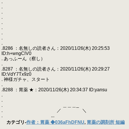
.
.
.
.
.
.
.
.
.
.8286 ：名無しの読者さん：2020/11/26(木) 20:25:53
ID:h+wngClV0
. あっふーん（察し）
.
.8287 ：名無しの読者さん：2020/11/26(木) 20:29:27
ID:VdY7Tx9z0
. 神様ガチャ、スタート
.
.8288 ：胃薬 ★：2020/11/26(木) 20:34:37 ID:yansu
.
.
. ＿＿＿_
. ／ ＼
. ...
カテゴリ
-
作者：胃薬 ◆036aFhDFNU
,
胃薬の調剤所 短編