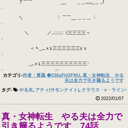
７￣￣ __ ＿＿,,,,,,_＿ ,.!
.
＼ 〉￣￣__ ＿＿＿〈
.
＼ ／..:.:.::.:《三三三三＜
.
＜ ﾍ _,,,ｘ≦三三三三三三≧ｘ
.
_,,ｘ≦三三三三三三三三三三〉
. ...
カテゴリ
-
作者：胃薬 ◆036aFhDFNU
,
真・女神転生 やる
夫は全力で引き籠るようです
タグ
-
やる夫
,
アティ(サモンナイト)
,
クラウス・v・ライン
2022/01/07
真・女神転生 やる夫は全力で
引き籠るようです 74話