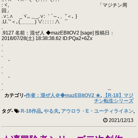
:ヾ, 「マジチン周
回」
.∨:.∧ _ヾ,､＿_.∨: ｀`～､、''＜､ }
.U.`''＜､(＿＿＿) ∨: : : : : ∧￣´´
.
.9127 名前：混ぜ人 ◆mazEBItOV2 [sage] 投稿日：
2018/07/28(土) 18:38:38.62 ID:PQa2+6Zx
.
.
.
・
.
.
・
.
. ...
カテゴリ
-
作者：混ぜ人＠◆mazEBItOV2 ★
,
【R-18】マジ
チン転生シリーズ
タグ
-
R-18作品
,
やる夫
,
アウロラ・E・ユーティライネン
,
2021/12/13