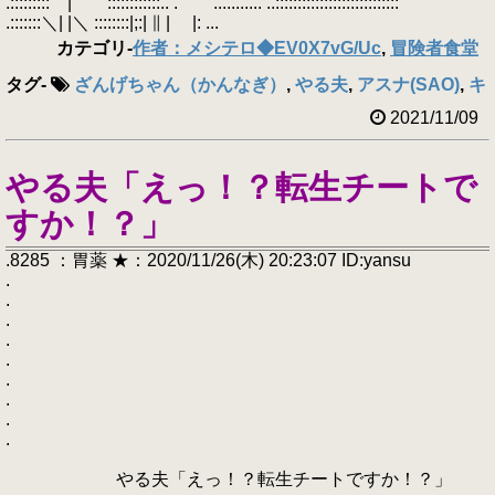
.::::::::: | ::::::::::::.. . ........... ..::::::::::::::::::::::::::::
.:::::::＼| |＼ ::::::::|;:| ∥ | |: ...
カテゴリ
-
作者：メシテロ◆EV0X7vG/Uc
,
冒険者食堂
タグ
-
ざんげちゃん（かんなぎ）
,
やる夫
,
アスナ(SAO)
,
キリ
2021/11/09
やる夫「えっ！？転生チートで
すか！？」
.8285 ：胃薬 ★：2020/11/26(木) 20:23:07 ID:yansu
.
.
.
.
.
.
.
.
.
やる夫「えっ！？転生チートですか！？」