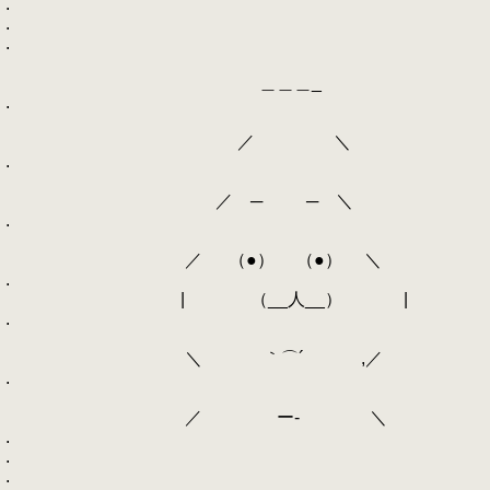
.
.
.
＿＿＿_
.
／ ＼
.
／ ─ ─ ＼
.
／ （●） （●） ＼
.
| （__人__） |
.
＼ ｀⌒´ ,／
.
／ ー‐ ＼
.
.
.