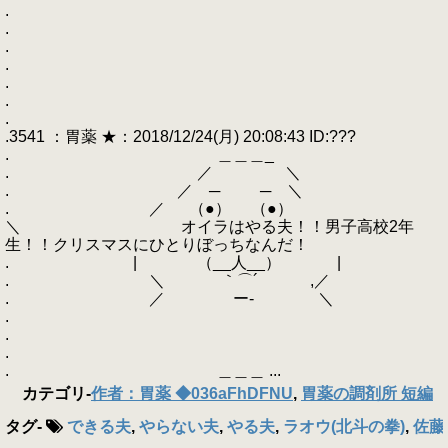
.
.
.
.
.
.
.
.3541 ：胃薬 ★：2018/12/24(月) 20:08:43 ID:???
. ＿＿＿_
. ／ ＼
. ／ ─ ─ ＼
. ／ （●） （●）
＼ オイラはやる夫！！男子高校2年
生！！クリスマスにひとりぼっちなんだ！
. | （__人__） |
. ＼ ｀⌒´ ,／
. ／ ー‐ ＼
.
.
.
. ＿＿＿ ...
カテゴリ
-
作者：胃薬 ◆036aFhDFNU
,
胃薬の調剤所 短編
タグ
-
できる夫
,
やらない夫
,
やる夫
,
ラオウ(北斗の拳)
,
佐藤