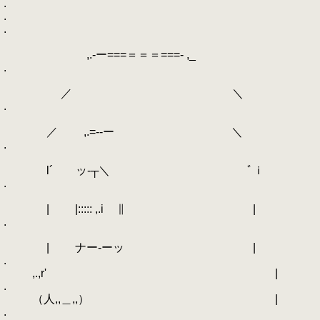
.
.
.
,.-ー===＝＝＝===- ,_
.
／ ＼
.
／ ,.=--ー ＼
.
l´ ッ-┬＼ ﾞｉ
.
| |::::: ,.i ∥ |
.
| ナー-ーッ |
.
,.,r' |
.
（人,,＿,,） |
.