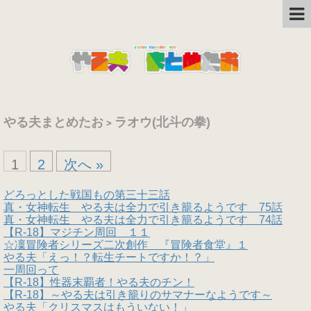
やる夫まとめたお
ラオウ(北斗の拳)
>
1
2
次へ »
どろっとした戦国もの第三十三話
真・女神転生 やる夫は全力で引き籠るようです 75話
真・女神転生 やる夫は全力で引き籠るようです 74話
【R-18】マジチン周回 １１
☆凜冒険者シリーズ二次創作 『冒険者食堂』１
やる夫「えっ！？転生チートですか！？」
一周回って
【R-18】性器末覇者！やる夫のチン！
【R-18】～やる夫は引き籠りのサマナーなようです～
やる夫「クリスマスはもういない！」