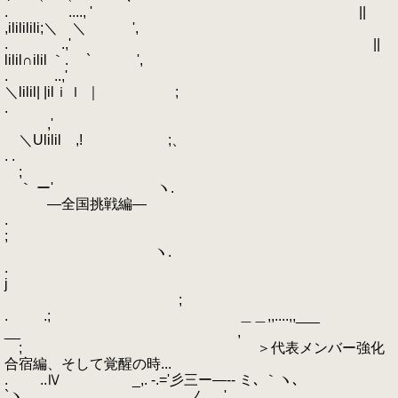
. ...., ' ||
,ilililili;＼ ＼ ',
. .,' ||
lilil∩ilil ｀. ` ',
. ..,'
＼lilil| |ilｉｌ ｜ ;
.
,'
＼Ulilil ,! ;、
. .
;
｀ ー' ヽ.
―全国挑戦編―
.
;
ヽ.
.
j
;
. .; ＿＿,,....,,___
__ ,
; ＞代表メンバー強化
合宿編、そして覚醒の時...
. ..Ⅳ _,. -.='彡三ー―-- ミ､ ｀ヽ､
`ヽ､ ,___ _＿__ノ ,'