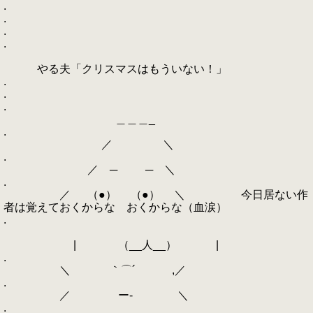
.
.
.
.
やる夫「クリスマスはもういない！」
.
.
.
＿＿＿_
.
／ ＼
.
／ ─ ─ ＼
.
／ （●） （●） ＼ 今日居ない作
者は覚えておくからな おくからな（血涙）
.
| （__人__） |
.
＼ ｀⌒´ ,／
.
／ ー‐ ＼
.