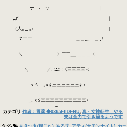
| ナー-ーッ |
.
,.,r' |
.
（人,,＿,,） |
.
７￣￣ __ ＿＿,,,,,,_＿ ,.!
.
＼ 〉￣￣__ ＿＿＿〈
.
＼ ／..:.:.::.:《三三三三＜
.
＜ ﾍ _,,,ｘ≦三三三三三三≧ｘ
.
_,,ｘ≦三三三三三三三三三三〉
. ...
カテゴリ
-
作者：胃薬 ◆036aFhDFNU
,
真・女神転生 やる
夫は全力で引き籠るようです
タグ
-
あきつ丸(艦これ)
,
やる夫
,
アティ(サモンナイト)
,
カーマ