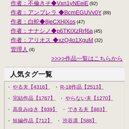
作者：不倫きそ◆Vxn1yNEeiE
(92)
作者：アンブレラ ◆BcmEGUVv0Y
(89)
作者：白蛇◆8jeCXHjXos
(47)
作者：ナナシノ◆p6TKIXzRrf6a
(45)
作者：アリオス ◆xzQ4o1XguM
(32)
管理人
(4)
>>>>作品一覧はこちらから
人気タグ一覧
やる夫【4316】
R-18作品【2513】
・
・
完結作品【1767】
やらない夫【1270】
・
・
高良みゆき【939】
できる夫【863】
・
・
短編作品【712】
渋谷凛【588】
・
・