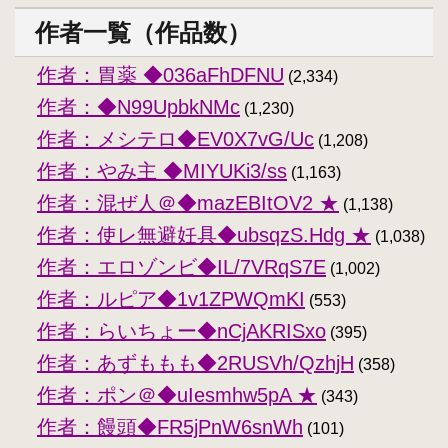
作者一覧（作品数）
作者：胃薬 ◆036aFhDFNU
(2,334)
作者：◆N99UpbkNMc
(1,230)
作者：メシテロ◆EV0X7vG/Uc
(1,208)
作者：やみ主 ◆MIYUKi3/ss
(1,163)
作者：混ぜ人＠◆mazEBItOV2 ★
(1,138)
作者：使レ無避妊具◆ubsqzS.Hdg ★
(1,038)
作者：エロゾンビ◆IL/7VRqS7E
(1,002)
作者：ルピア◆1v1ZPWQmKI
(553)
作者：らいちょー◆nCjAKRISxo
(395)
作者：あずももも◆2RUSVh/QzhjH
(358)
作者：ポン＠◆uIesmhw5pA ★
(343)
作者：饅頭◆FR5jPnW6snWh
(101)