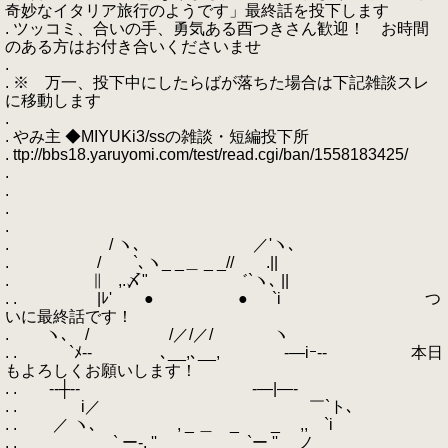
奇妙なイタリア旅行のようです」最終話を投下します
. ツッコミ、合いの手、勇気ある酉つきさん歓迎！ お時間
のある方はお付き合いくださいませ
.
. ※ 万一、投下中にしたらばが落ちた場合は下記雑談スレ
に移動します
.
. やみ主 ◆MIYUKi3/ssの雑談・短編投下所
. ttp://bbs18.yaruyomi.com/test/read.cgi/ban/1558183425/
.
.
.
.
. / ヽ､ ／'ヽ､
. / `､ヽ_ _＿ _ _// .||
. ∥ ,.〆" ゛`ヽ､ ||
. . |ﾚ' ● ● `i つ
いに最終話です！
. ヽ､ / /／/／/ ヽ
. . `ﾒ-- ､__,､__, -―iｰ-- 本日
もよろしくお願いします！
. . --┼‐- -―|―-
. . i／ ￣`ト､
. . ／ ヽ､ , _ ＿ _ _ ,, `i
. . ` ー-, '' _ _ `ー '' ノ