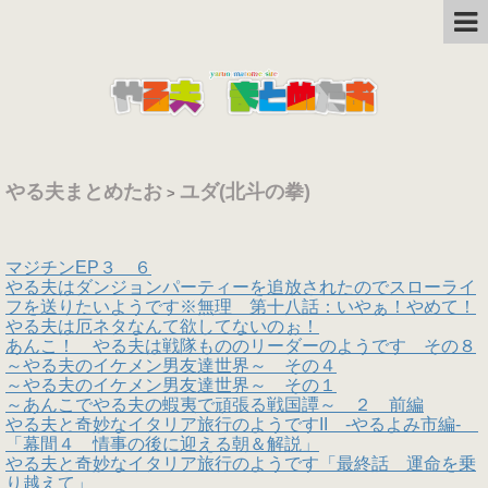
やる夫まとめたお
ユダ(北斗の拳)
>
マジチンEP３ ６
やる夫はダンジョンパーティーを追放されたのでスローライ
フを送りたいようです※無理 第十八話：いやぁ！やめて！
やる夫は厄ネタなんて欲してないのぉ！
あんこ！ やる夫は戦隊もののリーダーのようです その８
～やる夫のイケメン男友達世界～ その４
～やる夫のイケメン男友達世界～ その１
～あんこでやる夫の蝦夷で頑張る戦国譚～ ２ 前編
やる夫と奇妙なイタリア旅行のようですII -やるよみ市編-
「幕間４ 情事の後に迎える朝＆解説」
やる夫と奇妙なイタリア旅行のようです「最終話 運命を乗
り越えて」