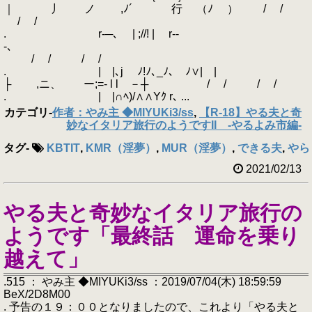
｜ 丿 ノ ,ﾉ´ 行 （ﾉ ） / /
/ /
. r-─､ | ;//! | r--
-､
/ / / /
. | |､j ゝﾉ!ﾉ､_ﾉ､ゝﾉ∨| |
├ ,ニ、 ー;=‐ l l －┼ / / / /
. | |∩ﾍ)/∧∧Yｸ r､ ...
カテゴリ
-
作者：やみ主 ◆MIYUKi3/ss
,
【R-18】やる夫と奇
妙なイタリア旅行のようですII -やるよみ市編-
タグ
-
KBTIT
,
KMR（淫夢）
,
MUR（淫夢）
,
できる夫
,
やら
2021/02/13
やる夫と奇妙なイタリア旅行の
ようです「最終話 運命を乗り
越えて」
.515 ： やみ主 ◆MIYUKi3/ss ：2019/07/04(木) 18:59:59
BeX/2D8M00
. 予告の１９：００となりましたので、これより「やる夫と