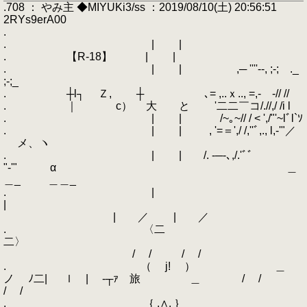
.708 ： やみ主 ◆MIYUKi3/ss ：2019/08/10(土) 20:56:51
2RYs9erA00
.
. | |
. 【R-18】 | |
. | | ,─ ''''--, ;-; ._
;-;_
. ┼l┐ Ｚ, ┼ ､= ,..ｘ.., =,‐ ‐// //
. ｜ c） 大 と '二二￣コ/.//,/ /i l
. | | /~｡~// / < ',/"'~lﾞl`ｿ
. | | , '=＝',/ /,''ﾞ,., l,-'"／
メ、ヽ
. | | /. -─-､,/.'ﾞﾞ
"‐'" α ＿
＿_ ＿＿_
. |
|
| ／ | ／
. 〈二
二〉
/ / / /
. （ j! ） ＿
ノ ﾉ二| ｌ | ‐┬ｧ 旅 ＿ / /
/ /
. ｛ .∧. ｝