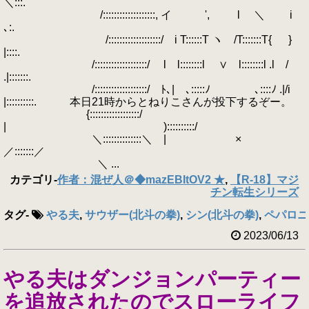
＼:::.
/:::::::::::::::::::, イ ', l ＼ i
､:.
/:::::::::::::::::::/ i T::::::T ヽ /T:::::::T{ }
|::::.
/:::::::::::::::::::/ l l::::::::l ∨ l::::::::l .l /
.|:::::::.
/:::::::::::::::::::/ ﾄ､| ､:::::ﾉ ､::::ﾉ .|/i
|::::::::::. 本日21時からとねりこさんが投下するぞー。
{::::::::::::::::::/
| )::::::::::/
＼::::::::::::::＼ | ×
／:::::::／
＼ ...
カテゴリ
-
作者：混ぜ人＠◆mazEBItOV2 ★
,
【R-18】マジ
チン転生シリーズ
タグ
-
やる夫
,
サウザー(北斗の拳)
,
シン(北斗の拳)
,
ペパロニ
2023/06/13
やる夫はダンジョンパーティー
を追放されたのでスローライフ