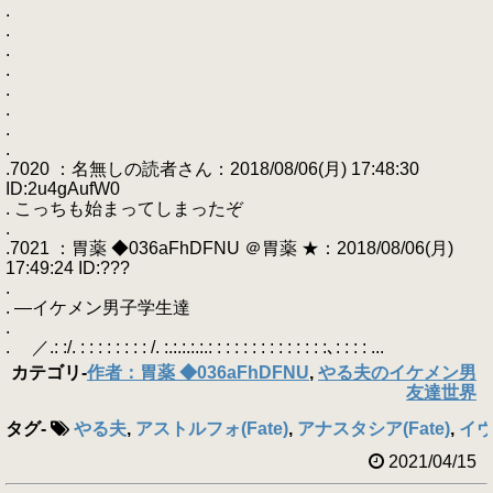
.
.
.
.
.
.
.
.
.7020 ：名無しの読者さん：2018/08/06(月) 17:48:30
ID:2u4gAufW0
. こっちも始まってしまったぞ
.
.7021 ：胃薬 ◆036aFhDFNU ＠胃薬 ★：2018/08/06(月)
17:49:24 ID:???
.
. ―イケメン男子学生達
.
. ／.: :/. : : : : : : : : /. :.:.:.:.:.: : : : : : : : : : : : : :､: : : : ...
カテゴリ
-
作者：胃薬 ◆036aFhDFNU
,
やる夫のイケメン男
友達世界
タグ
-
やる夫
,
アストルフォ(Fate)
,
アナスタシア(Fate)
,
イヴ(
2021/04/15