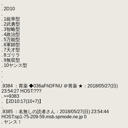
.
. 2D10
.
. 1統率型
. 2武勇型
. 3智略型
. 4政治型
. 5万能型
. 6軍師型
. 7天才型
. 8ゴリラ
. 9無双型
. 10ヤンス型
.
.
.
.9384 ：胃薬 ◆036aFhDFNU ＠胃薬 ★：2018/05/27(日)
23:54:27 HOST:???
. >>9383
. 【2D10:17(10+7)】
.
.9385 ：名無しの読者さん：2018/05/27(日) 23:54:44
HOST:sp1-75-209-59.msb.spmode.ne.jp 0
. ヤンス！
.