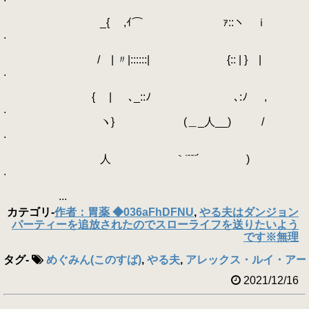
_{ ,ｲ⌒ ｧ::ヽ ｉ
.
/ | 〃|::::::| {:: | } |
.
{ | ､_::ﾉ ､:ﾉ ,
.
ヽ} (＿_人__) /
.
人 ｀¨¨¨´ )
.
...
カテゴリ
-
作者：胃薬 ◆036aFhDFNU
,
やる夫はダンジョン
パーティーを追放されたのでスローライフを送りたいよう
です※無理
タグ
-
めぐみん(このすば)
,
やる夫
,
アレックス・ルイ・アー
2021/12/16