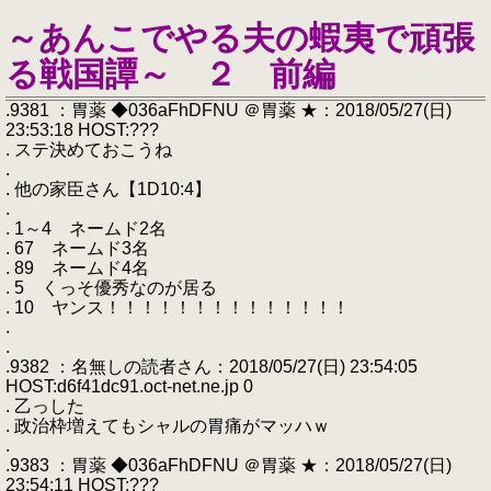
～あんこでやる夫の蝦夷で頑張
る戦国譚～ ２ 前編
.9381 ：胃薬 ◆036aFhDFNU ＠胃薬 ★：2018/05/27(日)
23:53:18 HOST:???
. ステ決めておこうね
.
. 他の家臣さん【1D10:4】
.
. 1～4 ネームド2名
. 67 ネームド3名
. 89 ネームド4名
. 5 くっそ優秀なのが居る
. 10 ヤンス！！！！！！！！！！！！！！
.
.
.9382 ：名無しの読者さん：2018/05/27(日) 23:54:05
HOST:d6f41dc91.oct-net.ne.jp 0
. 乙っした
. 政治枠増えてもシャルの胃痛がマッハｗ
.
.9383 ：胃薬 ◆036aFhDFNU ＠胃薬 ★：2018/05/27(日)
23:54:11 HOST:???