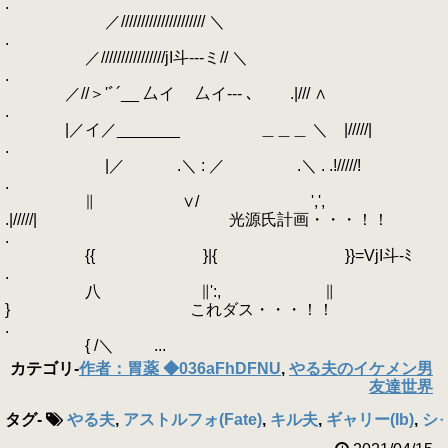
.
／///////////////////// ＼
.
／////////////////jI斗---ミ// ＼
.
／//＞'ﾞ´__ 厶イ 厶イ--- ､ .|/// ∧
.
|／イ／_______ ＿＿＿ ＼ |/////|
.
|／ .＼ : ／ .＼ . .!/////!
.
∥ ∨/ ',',
.|/////| 光源氏計画・・・！！
.
{{ }|{ }}=VjI斗-ﾐ
.
八 ∥':, ∥
} これダス・・・！！
.
{ /＼ ...
カテゴリ
-
作者：胃薬 ◆036aFhDFNU
,
やる夫のイケメン男
友達世界
タグ
-
やる夫
,
アストルフォ(Fate)
,
キル夫
,
ギャリー(Ib)
,
シ