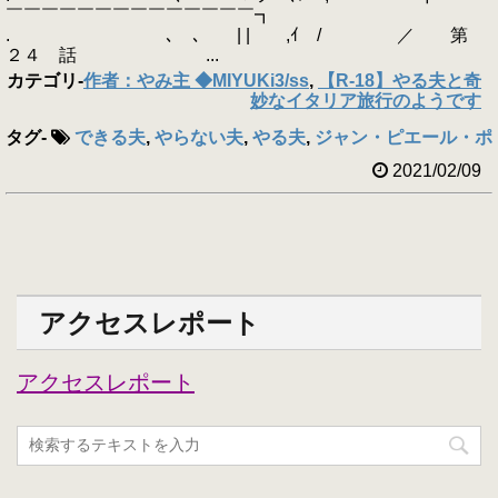
￣￣￣￣￣￣￣￣￣￣￣￣￣￣┓
. ､ ､ゝ | | ,ｲ / ／ 第
２４ 話 ...
カテゴリ
-
作者：やみ主 ◆MIYUKi3/ss
,
【R-18】やる夫と奇
妙なイタリア旅行のようです
タグ
-
できる夫
,
やらない夫
,
やる夫
,
ジャン・ピエール・ポ
2021/02/09
アクセスレポート
アクセスレポート