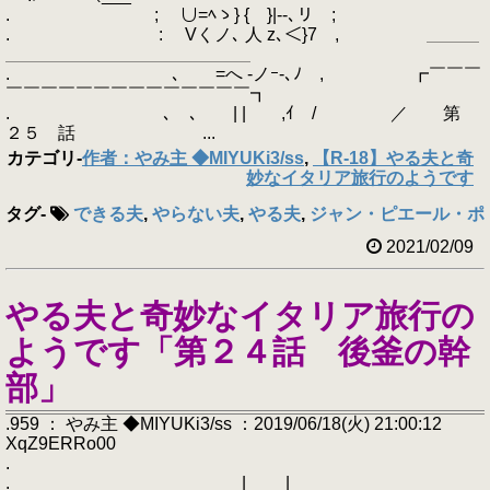
. ; ∪=ﾍゝ} { }|--､リ ;
. : Vくノ､ 人 z､＜}7 , ＿＿＿
＿＿＿＿＿＿＿＿＿＿＿＿＿＿
. ､ ゝ=へ -ノｰ-､ﾉ , ┏￣￣￣
￣￣￣￣￣￣￣￣￣￣￣￣￣￣┓
. ､ ､ゝ | | ,ｲ / ／ 第
２５ 話 ...
カテゴリ
-
作者：やみ主 ◆MIYUKi3/ss
,
【R-18】やる夫と奇
妙なイタリア旅行のようです
タグ
-
できる夫
,
やらない夫
,
やる夫
,
ジャン・ピエール・ポ
2021/02/09
やる夫と奇妙なイタリア旅行の
ようです「第２４話 後釜の幹
部」
.959 ： やみ主 ◆MIYUKi3/ss ：2019/06/18(火) 21:00:12
XqZ9ERRo00
.
. | |