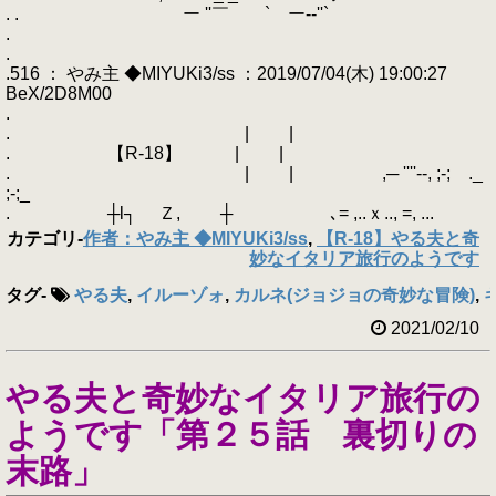
. . ー ''￣ ` ー-‐''`
.
.
.516 ： やみ主 ◆MIYUKi3/ss ：2019/07/04(木) 19:00:27
BeX/2D8M00
.
. | |
. 【R-18】 | |
. | | ,─ ''''--, ;-; ._
;-;_
. ┼l┐ Ｚ, ┼ ､= ,..ｘ.., =, ...
カテゴリ
-
作者：やみ主 ◆MIYUKi3/ss
,
【R-18】やる夫と奇
妙なイタリア旅行のようです
タグ
-
やる夫
,
イルーゾォ
,
カルネ(ジョジョの奇妙な冒険)
,
2021/02/10
やる夫と奇妙なイタリア旅行の
ようです「第２５話 裏切りの
末路」