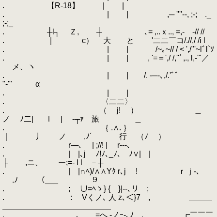
. 【R-18】 | |
. | | ,─ ''''--, ;-; ._
;-;_
. ┼l┐ Ｚ, ┼ ､= ,..ｘ.., =,‐ ‐// //
. ｜ c） 大 と '二二￣コ/.//,/ /i l
. | | /~｡~// / < ',/"'~lﾞl`ｿ
. | | , '=＝',/ /,''ﾞ,., l,-'"／
メ、ヽ
. | | /. -─-､,/.'ﾞﾞ
"‐'" α
. | |
. 〈二二〉
. （ j! ） ＿
ノ ﾉ二| ｌ | ‐┬ｧ 旅 ＿
. ｛ .∧. ｝
｜ 丿 ノ ,ﾉ´ 行 （ﾉ ）
. r-─､ | ;//! | r---､
. | |､j ゝﾉ!ﾉ､_ﾉ､ゝﾉ∨| |
├ ,ニ、 ー;=‐ l l －┼
. | |∩ﾍ)/∧∧Yｸ r､j ! ｒｊ-､
.ﾉ （___ ９
. ; ∪=ﾍゝ} { }|--､リ ;
. : Vくノ､ 人 z､＜}7 , ＿＿＿
＿＿＿＿＿＿＿＿＿＿＿＿＿＿
. ､ ゝ=へ -ノｰ-､ﾉ , ┏￣￣￣