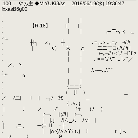
.100 ： やみ主 ◆MIYUKi3/ss ：2019/06/19(水) 19:36:47
fxxasB6g00
.
. | |
. 【R-18】 | |
. | | ,─ ''''--, ;-; ._
;-;_
. ┼l┐ Ｚ, ┼ ､= ,..ｘ.., =,‐ ‐// //
. ｜ c） 大 と '二二￣コ/.//,/ /i l
. | | /~｡~// / < ',/"'~lﾞl`ｿ
. | | , '=＝',/ /,''ﾞ,., l,-'"／
メ、ヽ
. | | /. -─-､,/.'ﾞﾞ
"‐'" α
. | |
. 〈二二〉
. （ j! ） ＿
ノ ﾉ二| ｌ | ‐┬ｧ 旅 ＿
. ｛ .∧. ｝
｜ 丿 ノ ,ﾉ´ 行 （ﾉ ）
. r-─､ | ;//! | r---､
. | |､j ゝﾉ!ﾉ､_ﾉ､ゝﾉ∨| |
├ ,ニ、 ー;=‐ l l －┼
. | |∩ﾍ)/∧∧Yｸ r､j ! ｒｊ-､
.ﾉ （___ ９