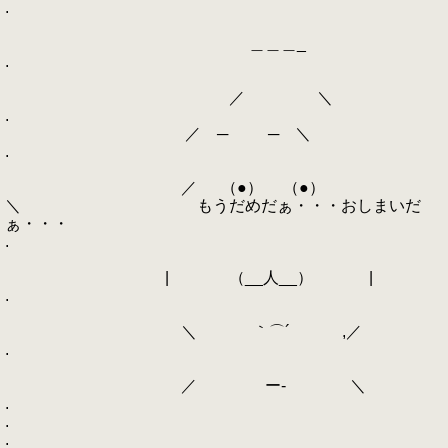
.
＿＿＿_
.
／ ＼
.
／ ─ ─ ＼
.
／ （●） （●）
＼ もうだめだぁ・・・おしまいだ
ぁ・・・
.
| （__人__） |
.
＼ ｀⌒´ ,／
.
／ ー‐ ＼
.
.
.