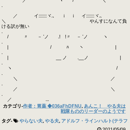
／ ´￣ ヽ / ￣｀ ＼
.
／ イ:::::::ヾ.､ ｉ ｉ イ:::::::ヾ.､
＼ やんすになんて負
ける訳が無い
.
/ 〃 ゝ－ 'ノ .! !〃 ゝ－ 'ノ ヽ
.
| / ﾊ ヽ |
.
| ゝ __ ノ ゝ.__ノ |
.
ヽ /
.
＼ ／
.
／ ＼
.
／ ...
カテゴリ
-
作者：胃薬 ◆036aFhDFNU
,
あんこ！ やる夫は
戦隊もののリーダーのようです
タグ
-
やらない夫
,
やる夫
,
アドルフ・ラインハルト(テラフ
2021/05/09