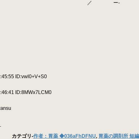
／ ー
:55 ID:vwl0+V+S0
46:41 ID:8MWx7LCM0
yansu
_
カテゴリ
-
作者：胃薬 ◆036aFhDFNU
,
胃薬の調剤所 短