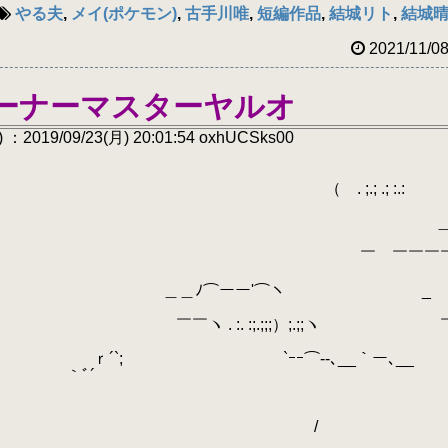
やる夫
,
メイ(ポケモン)
,
古手川唯
,
短編作品
,
結城リト
,
結城
2021/11/0
レーナーマスターヤルオ
 ：2019/09/23(月) 20:01:54 oxhUCSks00
;.; .; :.:
⌒) .;;:.;.) 
￣ ＿ ＿ ＿＿_丿 ￣ ￣￣￣
￣￣￣ ＿＿ﾉ⌒ーー'⌒ヽ _
ヽ . :. :;.;;;）;.;;ヽ 
ｰ⌒‐-､__｀ー､__
 ｀ﾞ´ ￣￣
 /