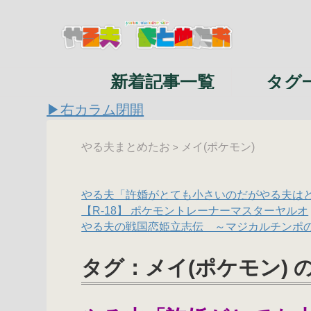
新着記事一覧
タグ
▶右カラム閉開
やる夫まとめたお
メイ(ポケモン)
>
やる夫「許婚がとても小さいのだがやる夫は
【R-18】 ポケモントレーナーマスターヤルオ
やる夫の戦国恋姫立志伝 ～マジカルチンポ
タグ：メイ(ポケモン) 