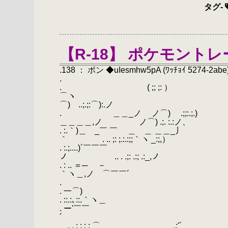
タグ
-
【R-18】 ポケモント
.138 ： ポン ◆uIesmhw5pA (ﾜｯﾁｮｲ 5274-2abe)
.
. ( ;; ;: ）
⌒ヽ （ . 
⌒) ..;.;:⌒):.ノ
. ＿＿_ノ ノ
＿＿＿＿,ノ ノ⌒) .;. :.:ノ、
. :.｀)＿ _￣ 
｀ . .. ;: ;.:.:;;｀ヽ _:;,）
. :.;....)´
ノ .. . .;: .:; .:_,ノ
. : .. ＝─ － ￣￣
｀ヽ＿,ノ ⌒￣￣´
. ｒ´`; `ｰ
. 一⌒)
. ::.:､::.｀ヽ＿
. ー'￣￣
´
. . : : : : ⌒ ,:'´