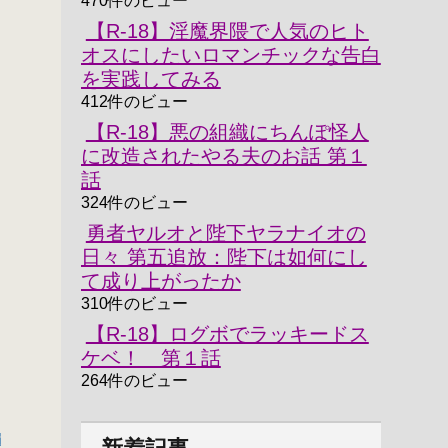
470件のビュー
‐
【R-18】淫魔界隈で人気のヒト
オスにしたいロマンチックな告白
を実践してみる
412件のビュー
【R-18】悪の組織にちんぽ怪人
に改造されたやる夫のお話 第１
話
324件のビュー
勇者ヤルオと陛下ヤラナイオの
日々 第五追放：陛下は如何にし
て成り上がったか
310件のビュー
【R-18】ログボでラッキードス
ケベ！ 第１話
264件のビュー
編