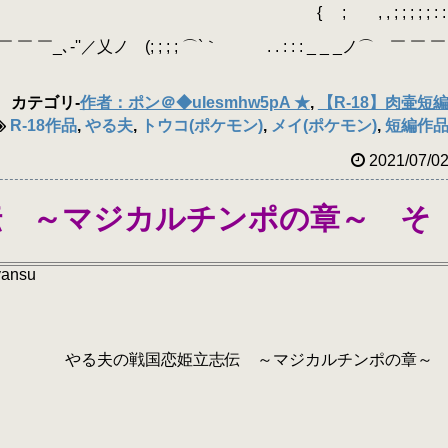
; ; ; ; ; : : 
 ￣ ￣_､‐''／乂ノ (; ; ; ; ⌒`｀ . . : : : _ _ _ノ⌒ ￣ ￣ ￣
カテゴリ
-
作者：ポン＠◆uIesmhw5pA ★
,
【R-18】肉壷短
R-18作品
,
やる夫
,
トウコ(ポケモン)
,
メイ(ポケモン)
,
短編作
2021/07/0
伝 ～マジカルチンポの章～ そ
yansu
立志伝 ～マジカルチンポの章～