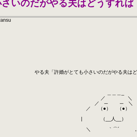
小さいのだがやる夫はどうすれば
yansu
とても小さいのだがやる夫は
＿＿＿_
／ ＼
 ─ ─ ＼
（●） （●）
（__人__）
 ｀⌒´ ,