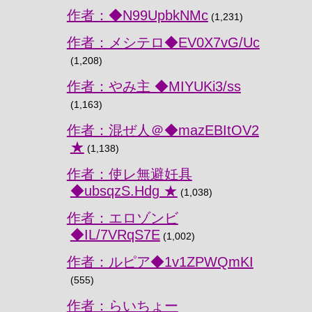
作者：◆N99UpbkNMc
(1,231)
作者：メシテロ◆EV0X7vG/Uc
(1,208)
作者：やみ主 ◆MIYUKi3/ss
(1,163)
作者：混ぜ人＠◆mazEBItOV2
★
(1,138)
作者：使レ無避妊具
◆ubsqzS.Hdg ★
(1,038)
作者：エロゾンビ
◆IL/7VRqS7E
(1,002)
作者：ルピア◆1v1ZPWQmKI
(555)
作者：らいちょー