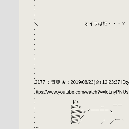
. ＿
. 
. ／ 
. ／ （
＼ オイラは姫・・・？
. | （
. ＼ 
. ／
.
.
.
.
.
.
.
.
.2177 ：胃薬 ★：2019/08/23(金) 12:23:37 ID:
.
. ttps://www.youtube.com/watch?v=loLnyPNU
.
. {/＞
. {/////＞ -‐ ￣￣ ‐
. {/////////＞ '´￣￣￣￣
. {///////／ ＼ 
. {/////／ ／ ／´￣｀ ´￣ 
. ...