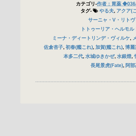
カテゴリ
-
作者：胃薬 ◆036
タグ
-
やる夫
,
アクア(
サーニャ・V・リトヴ
トトゥーリア・ヘルモルト
ミーナ・ディートリンデ・ヴィルケ
,
佐倉杏子
,
初春(艦これ)
,
加賀(艦これ)
,
博麗霊
本多二代
,
水城ゆきかぜ
,
水銀燈
,
長尾景虎(Fate)
,
阿部