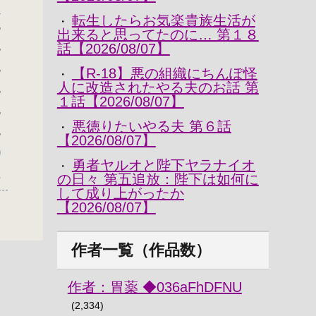
～
転生したらお気楽貴族生活が
・
,
出来ると思ってたのに… 第１８
,
話【2026/08/07】
,
【R-18】悪の組織にちんぽ怪
・
人に改造されたやる夫のお話 第
,
１話【2026/08/07】
,
悪徳りたいやる夫 第６話
・
,
【2026/08/07】
)
勇者ヤルオと陛下ヤラナイオ
・
6
の日々 第五追放：陛下は如何に
して成り上がったか
【2026/08/07】
作者一覧（作品数）
作者：胃薬 ◆036aFhDFNU
(2,334)