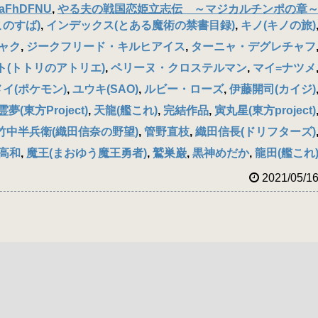
aFhDFNU
,
やる夫の戦国恋姫立志伝 ～マジカルチンポの章
このすば)
,
インデックス(とある魔術の禁書目録)
,
キノ(キノの旅)
ャク
,
ジークフリード・キルヒアイス
,
ターニャ・デグレチャフ
(トトリのアトリエ)
,
ペリーヌ・クロステルマン
,
マイ=ナツメ
メイ(ポケモン)
,
ユウキ(SAO)
,
ルビー・ローズ
,
伊藤開司(カイジ)
夢(東方Project)
,
天龍(艦これ)
,
完結作品
,
寅丸星(東方project)
竹中半兵衛(織田信奈の野望)
,
管野直枝
,
織田信長(ドリフターズ)
高和
,
魔王(まおゆう魔王勇者)
,
鷲巣巌
,
黒神めだか
,
龍田(艦これ
2021/05/1