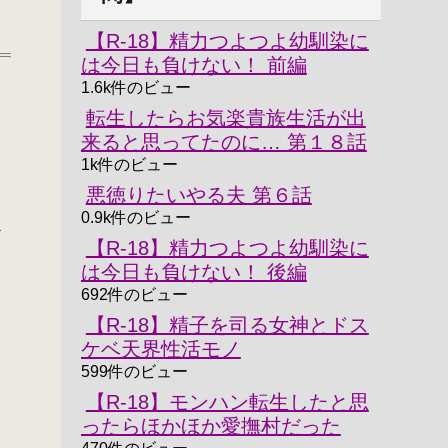
【R-18】精力つよつよ幼馴染に
は今日も負けない！ 前編
1.6k件のビュー
転生したらお気楽貴族生活が出
来ると思ってたのに… 第１８話
1k件のビュー
悪徳りたいやる夫 第６話
0.9k件のビュー
ど
【R-18】精力つよつよ幼馴染に
は今日も負けない！ 後編
692件のビュー
【R-18】精子を司る女神とドス
ケベ天界性活モノ
599件のビュー
【R-18】モンハン転生したと思
ったらほかほか愛撫村だった