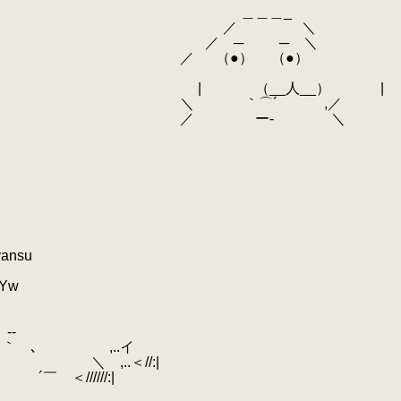
＿＿_
／ ＼
─ ─ ＼
●） （●）
__人__） |
｀⌒´ ,／
 ー‐ ＼
yansu
sYw
-
ヽ ｀ ､ ,..イ
,..＜//:|
＜//////:|