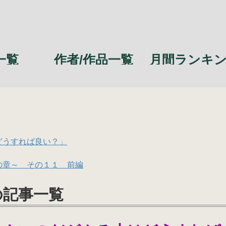
一覧
作者/作品一覧
月間ランキ
どうすれば良い？」
の章～ その１１ 前編
の記事一覧