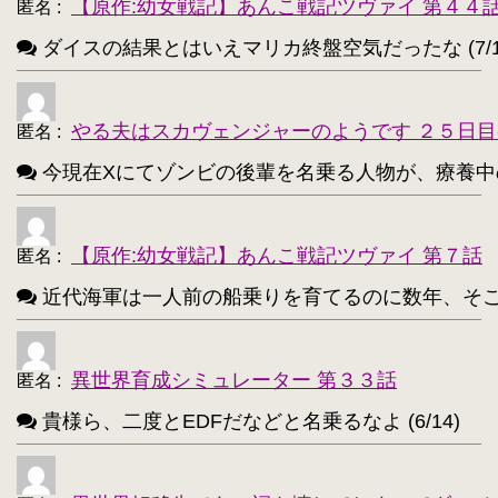
西住まほ【189】
【原作:幼女戦記】あんこ戦記ツヴァイ 第４４
・
匿名
:
ダイスの結果とはいえマリカ終盤空気だったな (7/1
サーニャ・V・リトヴャク【188】
・
アンチョビ(ガルパン)【188】
・
やる夫はスカヴェンジャーのようです ２５日目
匿名
:
不知火(艦これ)【186】
・
今現在Xにてゾンビの後輩を名乗る人物が、療養中のゾンビ
めぐみん(このすば)【172】
・
ターニャ・デグレチャフ【172】
・
【原作:幼女戦記】あんこ戦記ツヴァイ 第７話
匿名
:
鹿目まどか【168】
・
近代海軍は一人前の船乗りを育てるのに数年、そこから一人
異世界育成シミュレーター 第３３話
匿名
:
貴様ら、二度とEDFだなどと名乗るなよ (6/14)