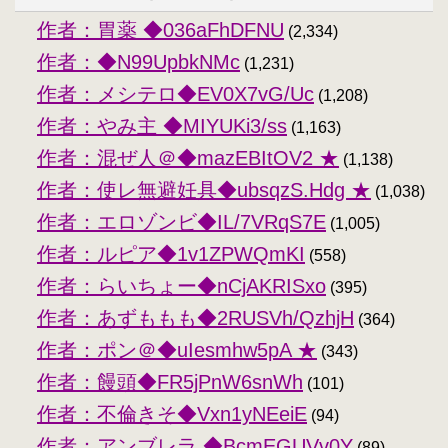
作者：胃薬 ◆036aFhDFNU
(2,334)
作者：◆N99UpbkNMc
(1,231)
作者：メシテロ◆EV0X7vG/Uc
(1,208)
作者：やみ主 ◆MIYUKi3/ss
(1,163)
作者：混ぜ人＠◆mazEBItOV2 ★
(1,138)
作者：使レ無避妊具◆ubsqzS.Hdg ★
(1,038)
作者：エロゾンビ◆IL/7VRqS7E
(1,005)
作者：ルピア◆1v1ZPWQmKI
(558)
作者：らいちょー◆nCjAKRISxo
(395)
作者：あずももも◆2RUSVh/QzhjH
(364)
作者：ポン＠◆uIesmhw5pA ★
(343)
作者：饅頭◆FR5jPnW6snWh
(101)
作者：不倫きそ◆Vxn1yNEeiE
(94)
作者：アンブレラ ◆BcmEGUVv0Y
(89)