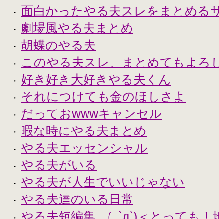
面白かったやる夫スレをまとめる
・
劇場風やる夫まとめ
・
胡蝶のやる夫
・
このやる夫スレ、まとめてもよろ
・
好き好き大好きやる夫くん
・
それにつけても金のほしさよ
・
だっておwwwキャンセル
・
暇な時にやる夫まとめ
・
やる夫エッセンシャル
・
やる夫がいる
・
やる夫が人生でいいじゃない
・
やる夫達のいる日常
・
やる夫短編集 (,,`д`)＜とっても
・