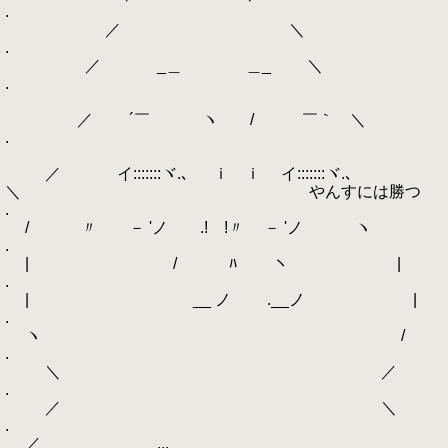
.
／ ＼
.
／ _＿ ＿_ ＼
.
／ ´￣ ヽ / ￣｀ ＼
.
／ イ:::::::ヾ.､ ｉ ｉ イ:::::::ヾ.､
＼ やんすには勝つ
.
/ 〃 ゝ－ 'ノ .! !〃 ゝ－ 'ノ ヽ
.
| / ﾊ ヽ |
.
| ゝ __ ノ ゝ.__ノ |
.
ヽ /
.
＼ ／
.
／ ＼
.
／ ...