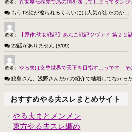
異世界転移先であの祠を壊してしまってダンジ
匿名
:
もうTS絵が擦られるくらいには人気が出たのか…（困惑） 
【原作:幼女戦記】あんこ戦記ツヴァイ 第２２
匿名
:
22話がありません (6/09)
やる夫は女尊世界で天下を目指すようです そ
匿名
:
鮫島さん、浅野さんだかの紹介で結婚してなかったっけ？
おすすめやる夫スレまとめサイト
やる夫まとメンメン
・
東方やる夫スレ纏め
・