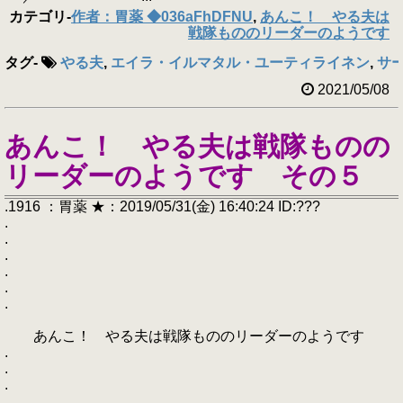
カテゴリ
-
作者：胃薬 ◆036aFhDFNU
,
あんこ！ やる夫は
戦隊もののリーダーのようです
タグ
-
やる夫
,
エイラ・イルマタル・ユーティライネン
,
サ
2021/05/08
あんこ！ やる夫は戦隊ものの
リーダーのようです その５
.1916 ：胃薬 ★：2019/05/31(金) 16:40:24 ID:???
.
.
.
.
.
.
あんこ！ やる夫は戦隊もののリーダーのようです
.
.
.
.