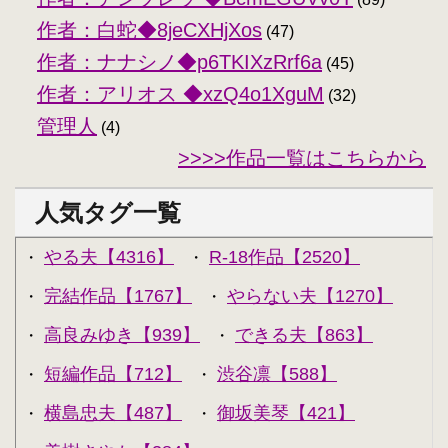
作者：白蛇◆8jeCXHjXos
(47)
作者：ナナシノ◆p6TKIXzRrf6a
(45)
作者：アリオス ◆xzQ4o1XguM
(32)
管理人
(4)
>>>>作品一覧はこちらから
人気タグ一覧
やる夫【4316】
R-18作品【2520】
・
・
完結作品【1767】
やらない夫【1270】
・
・
高良みゆき【939】
できる夫【863】
・
・
短編作品【712】
渋谷凛【588】
・
・
横島忠夫【487】
御坂美琴【421】
・
・