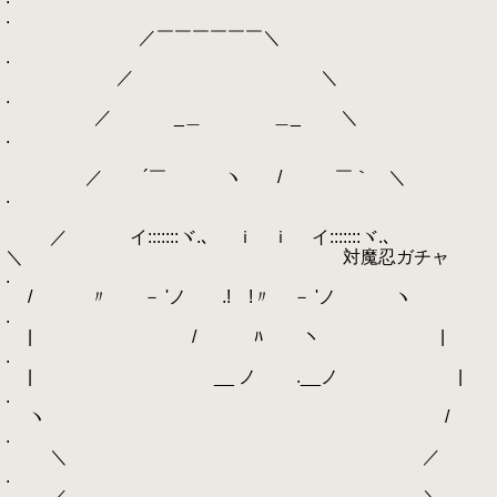
.
／￣￣￣￣￣￣＼
.
／ ＼
.
／ _＿ ＿_ ＼
.
／ ´￣ ヽ / ￣｀ ＼
.
／ イ:::::::ヾ.､ ｉ ｉ イ:::::::ヾ.､
＼ 対魔忍ガチャ
.
/ 〃 ゝ－ 'ノ .! !〃 ゝ－ 'ノ ヽ
.
| / ﾊ ヽ |
.
| ゝ __ ノ ゝ.__ノ |
.
ヽ /
.
＼ ／
.
／ ＼