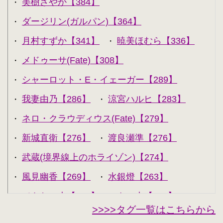
美樹さやか【384】
・
ダージリン(ガルパン)【364】
・
月村すずか【341】
暁美ほむら【336】
・
・
メドゥーサ(Fate)【308】
・
シャーロット・E・イェーガー【289】
・
我妻由乃【286】
涼宮ハルヒ【283】
・
・
ネロ・クラウディウス(Fate)【279】
・
新城直衛【276】
渡良瀬準【276】
・
・
武蔵(境界線上のホライゾン)【274】
・
風見幽香【269】
水銀燈【263】
・
・
できない夫【262】
キル夫【260】
・
・
>>>>タグ一覧はこちらから
セシリア・オルコット【240】
・