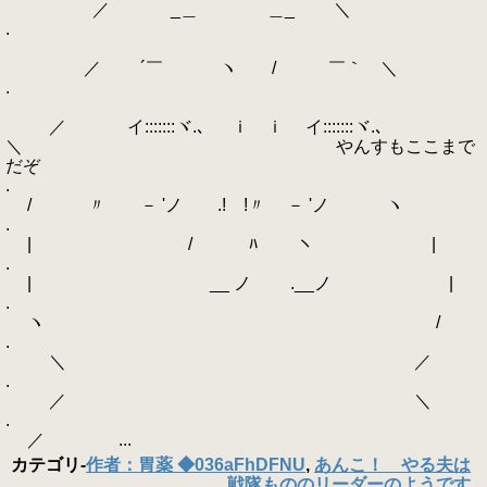
／ _＿ ＿_ ＼
.
／ ´￣ ヽ / ￣｀ ＼
.
／ イ:::::::ヾ.､ ｉ ｉ イ:::::::ヾ.､
＼ やんすもここまで
だぞ
.
/ 〃 ゝ－ 'ノ .! !〃 ゝ－ 'ノ ヽ
.
| / ﾊ ヽ |
.
| ゝ __ ノ ゝ.__ノ |
.
ヽ /
.
＼ ／
.
／ ＼
.
／ ...
カテゴリ
-
作者：胃薬 ◆036aFhDFNU
,
あんこ！ やる夫は
戦隊もののリーダーのようです