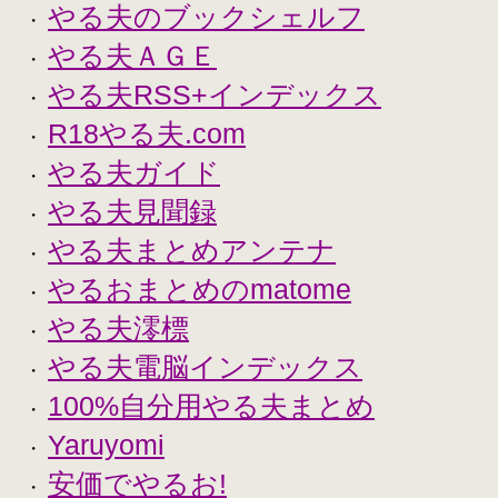
やる夫のブックシェルフ
・
やる夫ＡＧＥ
・
やる夫RSS+インデックス
・
R18やる夫.com
・
やる夫ガイド
・
やる夫見聞録
・
やる夫まとめアンテナ
・
やるおまとめのmatome
・
やる夫澪標
・
やる夫電脳インデックス
・
100%自分用やる夫まとめ
・
Yaruyomi
・
安価でやるお!
・