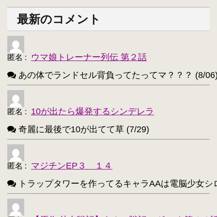
西住みほ【237】
坂本美緒【223】
・
・
最新のコメント
ミーナ・ディートリンデ・ヴィルケ【223】
・
ニャル子【218】
・
ウマ娘トレーナー列伝 第２話
匿名
:
アルトリア・ペンドラゴン(Fate)【214】
・
あの体でランドセル背負ってたってマ？？？ (8/06
ユウキ(SAO)【214】
古明地こいし【210】
・
・
アクア(このすば)【208】
キョン【205】
・
・
10が出たら爆発するシンデレラ
匿名
:
レミリア・スカーレット(東方project)【203】
・
奇麗に最後で10が出てて草 (7/29)
アイリスフィール・フォン・アインツベルン【20
・
高町なのは【202】
浅間・智【198】
・
・
マジチンEP３ １４
匿名
:
響(艦これ)【197】
夜神月【196】
・
・
トラップタワーを作ってるキャラAAは電脳少女シロ(VTube
アティ(サモンナイト)【194】
・