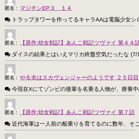
高町なのは【202】
浅間・智【198】
・
・
マジチンEP３ １４
匿名
:
響(艦これ)【197】
夜神月【196】
・
・
トラップタワーを作ってるキャラAAは電脳少女シロ(VTube
アティ(サモンナイト)【194】
・
西住まほ【189】
【原作:幼女戦記】あんこ戦記ツヴァイ 第４４
・
匿名
:
ダイスの結果とはいえマリカ終盤空気だったな (7/1
サーニャ・V・リトヴャク【188】
・
アンチョビ(ガルパン)【188】
・
やる夫はスカヴェンジャーのようです ２５日目
匿名
:
不知火(艦これ)【186】
・
今現在Xにてゾンビの後輩を名乗る人物が、療養中のゾンビ
めぐみん(このすば)【172】
・
ターニャ・デグレチャフ【172】
・
【原作:幼女戦記】あんこ戦記ツヴァイ 第７話
匿名
:
鹿目まどか【168】
・
近代海軍は一人前の船乗りを育てるのに数年、そこから一人