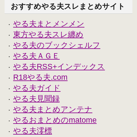
おすすめやる夫スレまとめサイト
やる夫まとメンメン
・
東方やる夫スレ纏め
・
やる夫のブックシェルフ
・
やる夫ＡＧＥ
・
やる夫RSS+インデックス
・
R18やる夫.com
・
やる夫ガイド
・
やる夫見聞録
・
やる夫まとめアンテナ
・
やるおまとめのmatome
・
やる夫澪標
・