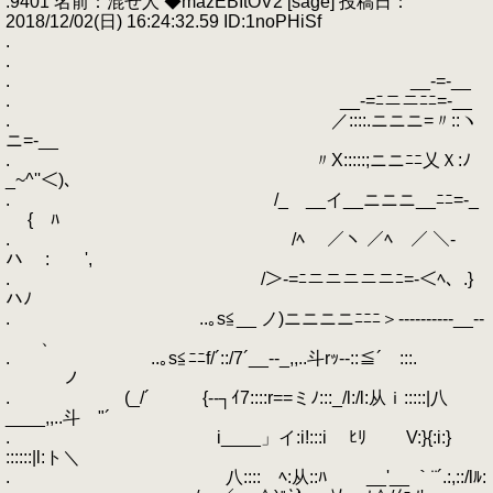
.9401 名前：混ぜ人 ◆mazEBItOV2 [sage] 投稿日：
2018/12/02(日) 16:24:32.59 ID:1noPHiSf
.
.
. __-=-__
. __-=ﾆニニﾆﾆ=-__
. ／::::.ニニニ=〃::ヽ
ニ=-__
. 〃X:::::;ニニﾆﾆ乂Ｘ:ﾉ
_~^''＜)､
. /_ゝ__イ__ニニニ__ﾆﾆ=-_
{ ﾊ
. /ﾍ ／ヽ ／ﾍ ／ ＼-
ハ : ',
. /＞-=ﾆニニニニニﾆ=-＜ﾍ、.}
ハﾉ
. ..｡s≦__ ノ)ニニニニﾆﾆﾆ＞----------__--
、
. ..｡s≦ﾆﾆf/´::/7´__--_,,..斗rｯ--::≦´￣:::.￣
ノ
. (_/´￣￣ {‐‐┐ｲ7::::r==ミﾉ:::_/l:/l:从ｉ:::::|八
____,,..斗 "´
. i____」イ:i!:::iゝ ﾋﾘ V:}{:i:}
::::::|l:ト＼
. 八:::: ﾍ:从::ﾊ __'__ ｀¨´.:,::/lﾙ: