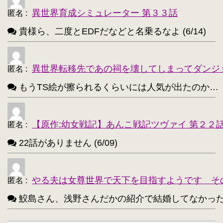
異世界育成シミュレーター 第３３話
匿名
:
貴様ら、二度とEDFだなどと名乗るなよ (6/14)
異世界転移先であの祠を壊してしまってダンジ
匿名
:
もうTS絵が擦られるくらいには人気が出たのか…（困惑） 
【原作:幼女戦記】あんこ戦記ツヴァイ 第２２
匿名
:
22話がありません (6/09)
やる夫は女尊世界で天下を目指すようです そ
匿名
:
鮫島さん、浅野さんだかの紹介で結婚してなかったっけ？