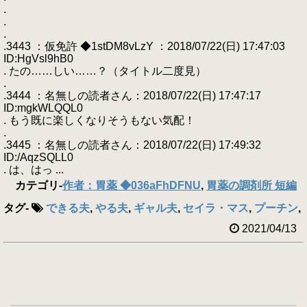
.
.
.
.3443 ：仮免許 ◆1stDM8vLzY ：2018/07/22(日) 17:47:03
ID:HgVsl9hB0
. たの……しい……？（タイトル二度見）
.
.3444 ：名無しの読者さん：2018/07/22(日) 17:47:17
ID:mgkWLQQL0
. もう既に楽しくなりそうもない気配！
.
.3445 ：名無しの読者さん：2018/07/22(日) 17:49:32
ID:/AqzSQLL0
. は、はっ ...
カテゴリ
-
作者：胃薬 ◆036aFhDFNU
,
胃薬の調剤所 短編
タグ
-
できる夫
,
やる夫
,
ギャル夫
,
セイラ・マス
,
プーチン
,
2021/04/13