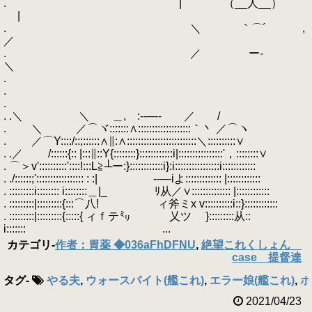
. | （__人__）
|
. ＼ ｀⌒´ ,
／
. ／ ー‐
＼
.
.
.
. .＼ ＼ ＿, :-‐─‐- ／ /
. ＼ ／⌒ヾ:::::::∧:::::::::::::::::::｀丶 ／⌒ヽ
. ／⌒Y::::/::;::::::∧∥:∧:::::::::::::::::::::::::＼::::::::::∨
. .／ /::::::{:: |:::∥::Y{::::::::}::::::::::::i|::::::::::::::::'，::::::::∨
. ⌒＞v'::::::::::'::::!:::L≧┴ー:}::::::::::::i}:i::::::::::::::::i::::::::::::
. ./::::::;'::::::::::::::::: : :| -‐─-iよ::::::::::::: |::::::::::::
. :::::::::i:::::::: i::::::::＿|_ ﾘ从／∨:::::::::::::: |::::::::::::
. :::::::::|:::::::::{:::⌒八! ィ斧ミx v::::::::::i::}::::::::::::
. :::::::::|:::::::::{:::::{ ィｆテ㍉ 乂ツ }:::::::::从::
i::::::: ...
カテゴリ
-
作者：胃薬 ◆036aFhDFNU
,
絶望これくしょん
case 提督達
タグ
-
やる夫
,
ウォースパイト(艦これ)
,
エラー娘(艦これ)
,
ホ
2021/04/23