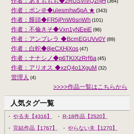
作者：あずももも◆2RUSVh/QzhjH
(364)
作者：ポン＠◆uIesmhw5pA ★
(343)
作者：饅頭◆FR5jPnW6snWh
(101)
作者：不倫きそ◆Vxn1yNEeiE
(96)
作者：アンブレラ ◆BcmEGUVv0Y
(89)
作者：白蛇◆8jeCXHjXos
(47)
作者：ナナシノ◆p6TKIXzRrf6a
(45)
作者：アリオス ◆xzQ4o1XguM
(32)
管理人
(4)
>>>>作品一覧はこちらから
人気タグ一覧
やる夫【4316】
R-18作品【2520】
・
・
完結作品【1767】
やらない夫【1270】
・
・