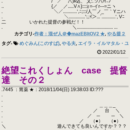
. / ／ ∧)ﾙ込、 乂:. :ﾉ∧/ｲﾆﾉ'
.. {／ ／.....V∧}::::≧=-イr‐‐‐=ニヽ
. ＼／............‘,ﾆ;:::/人￣ノ_￣｀Yニハ
. ＼..............‘:,:ｲ＞...´............‘, Vﾆ
二 いかれた提督の参戦だ！！
. ＼............................... ...
カテゴリ
-
作者：混ぜ人＠◆mazEBItOV2 ★
,
やる提２
タグ
-
めぐみん(このすば)
,
やる夫
,
エイラ・イルマタル・ユ
2022/01/12
絶望これくしょん case 提督
達 その２
.7445 ：胃薬 ★：2018/11/04(日) 19:38:03 ID:???
.
.
. ＿＿＿_
. ／ 台 ＼
. ／ ─ ─ ＼
. ／ （●） （●）
＼ 遊んできても良いんですか？？？