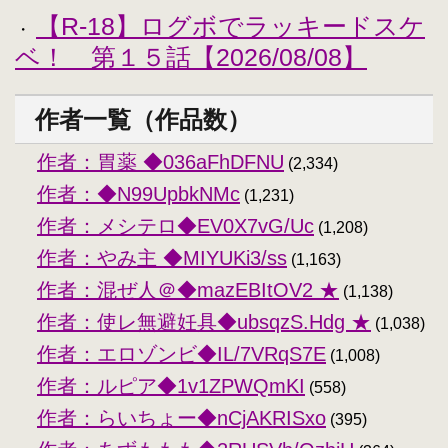
【R-18】ログボでラッキードスケ
・
ベ！ 第１５話【2026/08/08】
作者一覧（作品数）
作者：胃薬 ◆036aFhDFNU
(2,334)
作者：◆N99UpbkNMc
(1,231)
作者：メシテロ◆EV0X7vG/Uc
(1,208)
作者：やみ主 ◆MIYUKi3/ss
(1,163)
作者：混ぜ人＠◆mazEBItOV2 ★
(1,138)
作者：使レ無避妊具◆ubsqzS.Hdg ★
(1,038)
作者：エロゾンビ◆IL/7VRqS7E
(1,008)
作者：ルピア◆1v1ZPWQmKI
(558)
作者：らいちょー◆nCjAKRISxo
(395)