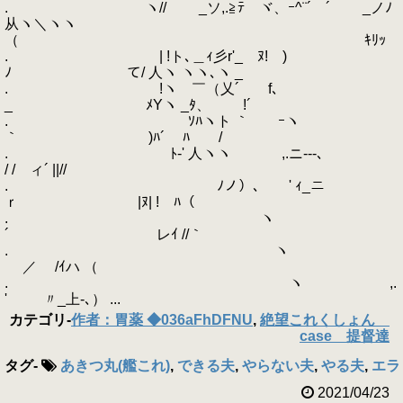
. ヽ// _ソ,.≧ﾃゝヾ、ｰ^¨´ ´ _ノﾉ
从ヽ＼ヽヽ
（ ｷﾘｯ
. | !ト､＿ｨ彡r'_ゞﾇ! )
ﾉ て/ 人ヽ ヽヽ､ヽ _
. !ヽ ￣（乂´ f、
_ ﾒYヽ _ﾀ、 !´
. ゝ ｿﾊヽト ｀ ｰヽ
｀ )ﾊ´ ﾊ /
. ﾄ-' 人ヽヽ ,.ニ‐--､
/ / ィ´ ||//
. ￣ ﾉノ）､ ' ｨ_ニ
ｒ |ﾇ| ! ﾊ（
. ヽ
´ レｲ //｀
. ヽ
／ /ｲハ （
. ヽ ,.
' 〃_上-､） ...
カテゴリ
-
作者：胃薬 ◆036aFhDFNU
,
絶望これくしょん
case 提督達
タグ
-
あきつ丸(艦これ)
,
できる夫
,
やらない夫
,
やる夫
,
エラ
2021/04/23