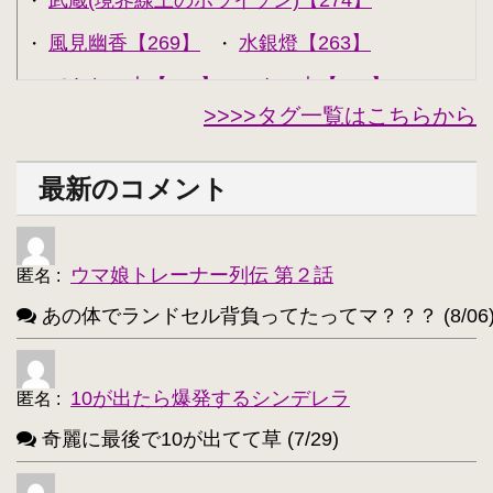
武蔵(境界線上のホライゾン)【274】
・
風見幽香【269】
水銀燈【263】
・
・
できない夫【262】
キル夫【260】
・
・
>>>>タグ一覧はこちらから
セシリア・オルコット【240】
・
西住みほ【237】
坂本美緒【223】
・
・
最新のコメント
ミーナ・ディートリンデ・ヴィルケ【223】
・
ニャル子【218】
・
ウマ娘トレーナー列伝 第２話
匿名
:
アルトリア・ペンドラゴン(Fate)【214】
・
あの体でランドセル背負ってたってマ？？？ (8/06
ユウキ(SAO)【214】
古明地こいし【210】
・
・
アクア(このすば)【208】
キョン【205】
・
・
10が出たら爆発するシンデレラ
匿名
:
レミリア・スカーレット(東方project)【203】
・
奇麗に最後で10が出てて草 (7/29)
アイリスフィール・フォン・アインツベルン【20
・