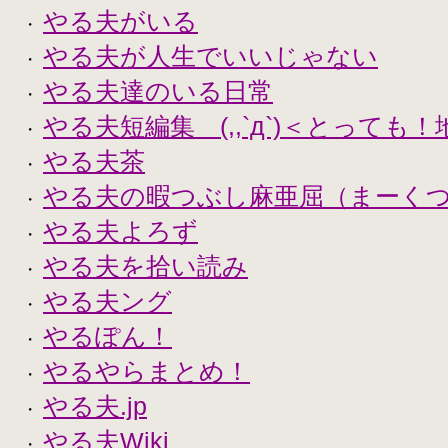
やる夫がいる
・
やる夫が人生でいいじゃない
・
やる夫達のいる日常
・
やる夫短編集 (,,`д`)＜とっても
・
やる夫茶
・
やる夫の暇つぶし麻亜屈（まーく
・
やる夫よろず
・
やる夫を拾い読み
・
やる夫ング
・
やるぽん！
・
やるやらまとめ！
・
やる夫.jp
・
やる夫Wiki
・