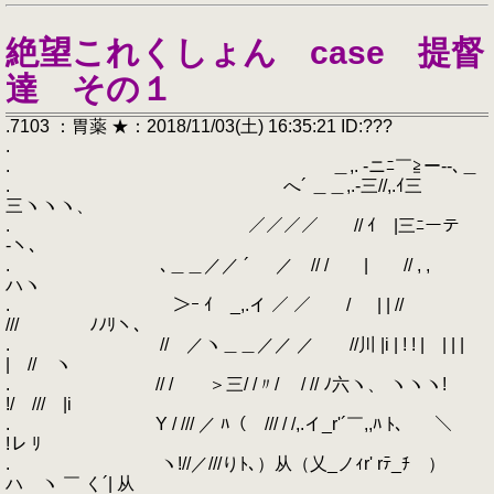
絶望これくしょん case 提督
達 その１
.7103 ：胃薬 ★：2018/11/03(土) 16:35:21 ID:???
.
. ＿,. -ニﾆ￣≧ー--､＿
. へ´ ＿＿,.-三//,.ｲ三
三ヽヽヽ、
. ／／／／ // ｲ |三ﾆーテ￣
-ヽ、
. ､＿＿／／ ´ ／ // / | // , ,
ハヽ
. ＞ｰ ｲ _,.イ ／ ／ / | | //
/// ﾉﾉﾘヽ、
. // ／ヽ＿＿／／ ／ //川 |i | ! ! | | | |
| // ヽ
. // / ＞三/ /〃/ / // ﾉ六ヽ、 ヽヽヽ!
!/ /// |i
. Y / /// ／ ﾊ（ /// / /,.イ_r'´￣,,ﾊ ﾄ、 ＼
!レ ﾘ
. ヽ!//／///りﾄ､）从（乂_ノｨr' rﾃ_ﾁ ）
ハ ヽ ￣ く´| 从