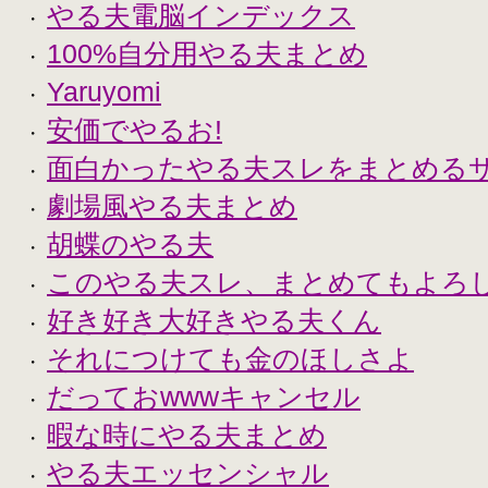
やる夫電脳インデックス
・
100%自分用やる夫まとめ
・
Yaruyomi
・
安価でやるお!
・
面白かったやる夫スレをまとめる
・
劇場風やる夫まとめ
・
胡蝶のやる夫
・
このやる夫スレ、まとめてもよろ
・
好き好き大好きやる夫くん
・
それにつけても金のほしさよ
・
だっておwwwキャンセル
・
暇な時にやる夫まとめ
・
やる夫エッセンシャル
・