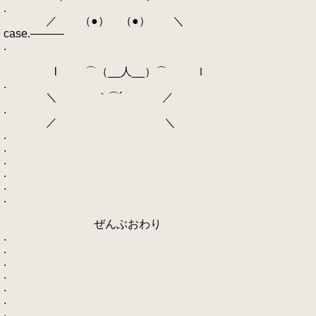
.
／ （●） （●） ＼
case.―――
.
l ⌒（__人__）⌒ ｌ
.
＼ ｀⌒´ ／
.
／ ＼
.
.
.
.
.
.
ぜんぶおわり
.
.
.
.
.
.
.