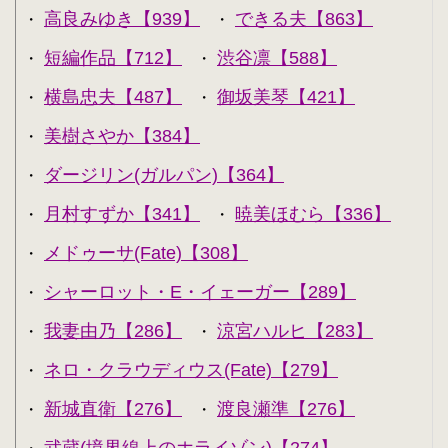
高良みゆき【939】
できる夫【863】
・
・
短編作品【712】
渋谷凛【588】
・
・
横島忠夫【487】
御坂美琴【421】
・
・
美樹さやか【384】
・
ダージリン(ガルパン)【364】
・
月村すずか【341】
暁美ほむら【336】
・
・
メドゥーサ(Fate)【308】
・
シャーロット・E・イェーガー【289】
・
我妻由乃【286】
涼宮ハルヒ【283】
・
・
ネロ・クラウディウス(Fate)【279】
・
新城直衛【276】
渡良瀬準【276】
・
・