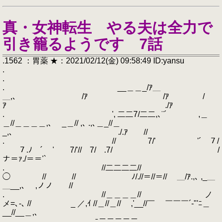
真・女神転生 やる夫は全力で
引き籠るようです 7話
.1562 ：胃薬 ★：2021/02/12(金) 09:58:49 ID:yansu
.
.
. __＿＿_/ｱ＿
＿,､ /ｱ /ｱ /
ｱ ./ｱ
. ', 二二7/二二,､¨´ ,＿
＿//＿＿＿＿,､ _＿// ,､ .,､＿_//＿
_,､ ./.ｱ //
. //￣￣￣￣7/' '´￣７/
￣￣７.ﾉ￣´ '￣￣7/'//￣7/￣.7/ /
ナ＝ｧ./＝＝'`
. //二二二二//
◯ // // ﾉ/.//＝//＝// ＿/ｱ.,､ ,_＿
＿__,､ ,ノノ //
. //＿＿＿＿// ノ
メ=､-､ // _ ／,ｲ //＿//＿// ,'__//￣ ￣￣￣´-"'ﾆ＿
__//__＿,､
. ,_＿ﾆ二二二二二＿,､