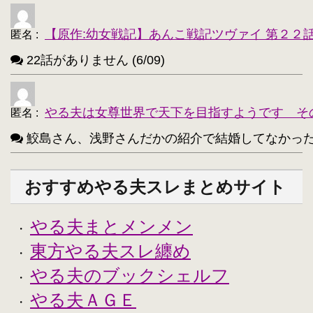
【原作:幼女戦記】あんこ戦記ツヴァイ 第２２
匿名
:
22話がありません (6/09)
やる夫は女尊世界で天下を目指すようです そ
匿名
:
鮫島さん、浅野さんだかの紹介で結婚してなかったっけ？
おすすめやる夫スレまとめサイト
やる夫まとメンメン
・
東方やる夫スレ纏め
・
やる夫のブックシェルフ
・
やる夫ＡＧＥ
・