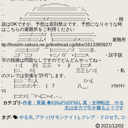
. _,,....-‐‐‐‐‐-....,,_
. ／:::::::::::::::::::::::::::::::::::｀::.、
. . ／:::::::::::::::::::::::::::::::::::::::::::::::::＼
. /::::::::::::::::::::/::/:::::::::::::::::::::::::::::::::ヽ、 ・雑
談はOKですが、予想は原則禁止です、予想になりそうな時
はこちらの避難所をご利用ください
. ,::::::::::/::::::::/::/ |::::::::::::::::::::::::::::::::::::',.
. ,:::::::::/::::::::厶ｲ |:::::::::::::::::::/::ﾊ:::::::::::, 避難所
ttp://hosirin.sakura.ne.jp/test/read.cgi/bbs/1613385927/
. . ,:::::::::{::::::::/´ ￣ |:::::::::::::／::/ ';:::::::::{!..
. ,:::/⌒';::::/ ∨:::／ /:/｀ヽ|:::::::::ﾊ. ・誤字脱
字の指摘は問題なしですのでどんどんやってね～
. ｉ::{ }/:{ 三三 ∨ }/ |::::::/!
. |::::.、 /::{ 三三 |／:::| ・私
のスレでは安価を”許可”します。
. |:::::::｀7:::人 /:ハ{.
. |:::::::/:::/:::个: . ( 7 八__. ﾄｳｶｲﾀｼ
ﾏｽ
. |::::/:::/く⌒!ヘ{二=‐z ､‐ ...
カテゴリ
-
作者：胃薬 ◆036aFhDFNU
,
真・女神転生 やる
夫は全力で引き籠るようです
タグ
-
やる夫
,
アティ(サモンナイト)
,
クレア・ドロセラ
,
コッ
2021/12/02