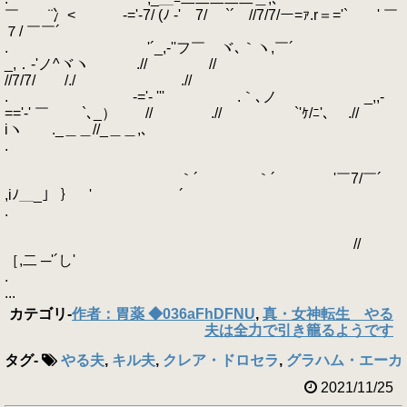
￣ ¨冫< -='-7/ (ﾉ -'￣7/ ￣`´ //7/7/ー=ｧ.r＝='` ' ￣
７/ ￣￣´
. '´_,-''フ￣ ヾ､｀ヽ,￣´
_,．-'ノ^ヾヽ .// //
//7/7/ /./ .//
. -='- ''' .｀､ノ _,,-
=='-' ￣ `､_） // .// `'ｹ/ﾆ'､ .//
iヽ ._＿＿//_＿＿,､
.
｀´ ｀´ '￣7/￣´
,iﾉ＿_」 ｝ '￣￣￣￣￣￣´
.
//
［,二 ─'´し'
.
...
カテゴリ
-
作者：胃薬 ◆036aFhDFNU
,
真・女神転生 やる
夫は全力で引き籠るようです
タグ
-
やる夫
,
キル夫
,
クレア・ドロセラ
,
グラハム・エーカ
2021/11/25