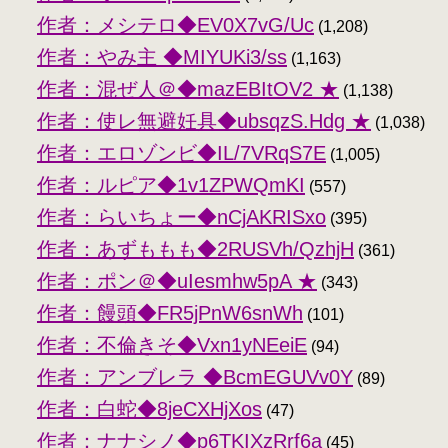
作者：メシテロ◆EV0X7vG/Uc
(1,208)
作者：やみ主 ◆MIYUKi3/ss
(1,163)
作者：混ぜ人＠◆mazEBItOV2 ★
(1,138)
作者：使レ無避妊具◆ubsqzS.Hdg ★
(1,038)
作者：エロゾンビ◆IL/7VRqS7E
(1,005)
作者：ルピア◆1v1ZPWQmKI
(557)
作者：らいちょー◆nCjAKRISxo
(395)
作者：あずももも◆2RUSVh/QzhjH
(361)
作者：ポン＠◆uIesmhw5pA ★
(343)
作者：饅頭◆FR5jPnW6snWh
(101)
作者：不倫きそ◆Vxn1yNEeiE
(94)
作者：アンブレラ ◆BcmEGUVv0Y
(89)
作者：白蛇◆8jeCXHjXos
(47)
作者：ナナシノ◆p6TKIXzRrf6a
(45)