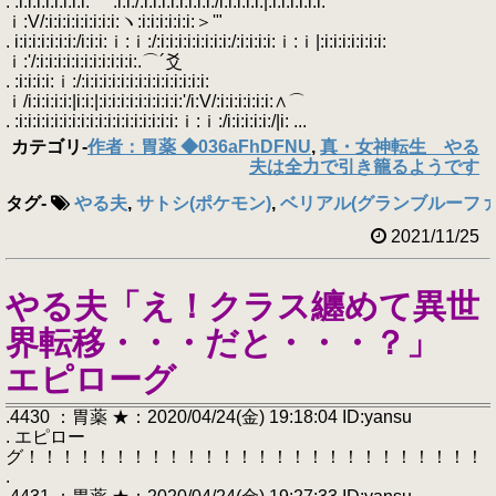
. :i:i:i:i:i:i:i:i:⌒´:i:i:/:i:i:i:i:i:i:i:i:/i:i:i:i:i:|:i:i:i:i:i:i:
ｉ:V/:i:i:i:i:i:i:i:i:ヽ:i:i:i:i:i:i:＞'"
. i:i:i:i:i:i:i:/i:i:i:ｉ:ｉ:/:i:i:i:i:i:i:i:i:/:i:i:i:i:ｉ:ｉ|:i:i:i:i:i:i:i:
ｉ:'/:i:i:i:i:i:i:i:i:i:i:i:.⌒´爻
. :i:i:i:i:ｉ:/:i:i:i:i:i:i:i:i:i:i:i:i:i:i:
ｉ/i:i:i:i:i:|i:i:|:i:i:i:i:i:i:i:i:i:'/i:V/:i:i:i:i:i:i:∧⌒
. :i:i:i:i:i:i:i:i:i:i:i:i:i:i:i:i:i:i:ｉ:ｉ:/i:i:i:i:i:/|i: ...
カテゴリ
-
作者：胃薬 ◆036aFhDFNU
,
真・女神転生 やる
夫は全力で引き籠るようです
タグ
-
やる夫
,
サトシ(ポケモン)
,
ベリアル(グランブルーファ
2021/11/25
やる夫「え！クラス纏めて異世
界転移・・・だと・・・？」
エピローグ
.4430 ：胃薬 ★：2020/04/24(金) 19:18:04 ID:yansu
. エピロー
グ！！！！！！！！！！！！！！！！！！！！！！！！！！
.