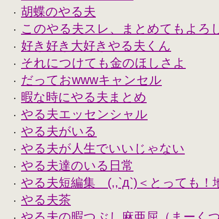
胡蝶のやる夫
・
このやる夫スレ、まとめてもよろ
・
好き好き大好きやる夫くん
・
それにつけても金のほしさよ
・
だっておwwwキャンセル
・
暇な時にやる夫まとめ
・
やる夫エッセンシャル
・
やる夫がいる
・
やる夫が人生でいいじゃない
・
やる夫達のいる日常
・
やる夫短編集 (,,`д`)＜とっても
・
やる夫茶
・
やる夫の暇つぶし麻亜屈（まーく
・