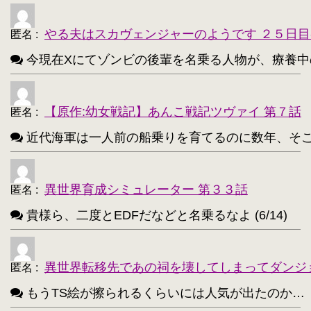
アンチョビ(ガルパン)【188】
・
やる夫はスカヴェンジャーのようです ２５日目
匿名
:
不知火(艦これ)【186】
・
今現在Xにてゾンビの後輩を名乗る人物が、療養中のゾンビ
めぐみん(このすば)【172】
・
ターニャ・デグレチャフ【172】
・
【原作:幼女戦記】あんこ戦記ツヴァイ 第７話
匿名
:
鹿目まどか【168】
・
近代海軍は一人前の船乗りを育てるのに数年、そこから一人
異世界育成シミュレーター 第３３話
匿名
:
貴様ら、二度とEDFだなどと名乗るなよ (6/14)
異世界転移先であの祠を壊してしまってダンジ
匿名
:
もうTS絵が擦られるくらいには人気が出たのか…（困惑） 