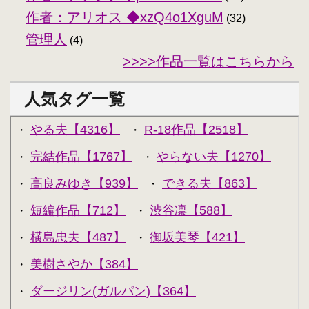
作者：アリオス ◆xzQ4o1XguM
(32)
管理人
(4)
>>>>作品一覧はこちらから
人気タグ一覧
やる夫【4316】
R-18作品【2518】
・
・
完結作品【1767】
やらない夫【1270】
・
・
高良みゆき【939】
できる夫【863】
・
・
短編作品【712】
渋谷凛【588】
・
・
横島忠夫【487】
御坂美琴【421】
・
・
美樹さやか【384】
・
ダージリン(ガルパン)【364】
・