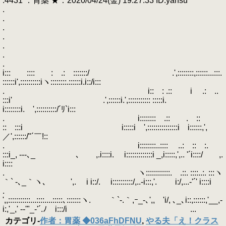
.4431 ：胃薬 ★：2020/04/24(金) 19:27:33 ID:yansu
.
.
.
.
.
.
.
i::: :::: : .: :::::::/ .',::::::::,::::::...:::.
::::::i',::::::::::iヽ::::::::.::::::i.i::/i:::
. i:: : .:: i .: ..
:::i' .',::::::i.',::::::::::: :::::i.
i::::::::i. ',::::::::::/´ﾘ`i:::
. i:::::::: .:: . ::
:: :::i i:::::i ',:::::::::::::::i i::::::,',
／',::::::/"´￣!::
. i::::::::..:::: ..: :: :.
:::i_, -‐-､_ ､ ,.i::::i. i:::::::::::::i _,i:::::,',.. '´i::::/ ,.
i::::
. ヽ::::::::::::. .::. ::::..:. :::ヽ
｀` -､_｀ヽ､ ',. i i::/. i::::::::::/,..-i:::,'. i:/,...-'´' i::::i
.
',,:::::::::::...::::....:::::､:::::::ヽ. ｀`-.｀,ｰ_-､',, 'i/, ､_､i::,::::::,'__,-
i:,'_,' -‐'"_-'´.ﾉ i:::/i ...
カテゴリ
-
作者：胃薬 ◆036aFhDFNU
,
やる夫「え！クラス