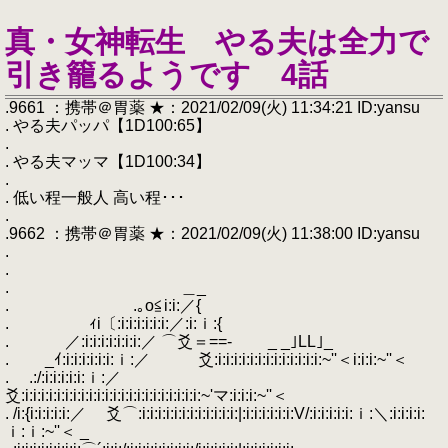
真・女神転生 やる夫は全力で
引き籠るようです 4話
.9661 ：携帯＠胃薬 ★：2021/02/09(火) 11:34:21 ID:yansu
. やる夫パッパ【1D100:65】
.
. やる夫マッマ【1D100:34】
.
. 低い程一般人 高い程･･･
.
.9662 ：携帯＠胃薬 ★：2021/02/09(火) 11:38:00 ID:yansu
.
.
. ＿_
. .｡o≦i:i:／{
. ｨi〔:i:i:i:i:i:i:／:i:ｉ:{
. ／:i:i:i:i:i:i:i:／ ⌒爻＝==- _ _｣LL｣_
. _ｲ:i:i:i:i:i:i:ｉ:／ 爻:i:i:i:i:i:i:i:i:i:i:i:i:i:~''＜i:i:i:~''＜
. .:/:i:i:i:i:i:ｉ:／
爻:i:i:i:i:i:i:i:i:i:i:i:i:i:i:i:i:i:i:i:i:i:i:~'マ:i:i:i:~''＜
. /i:{i:i:i:i:i:／ 爻⌒:i:i:i:i:i:i:i:i:i:i:i:i:|:i:i:i:i:i:i:V/:i:i:i:i:i:ｉ:＼:i:i:i:i:
ｉ:ｉ:~''＜ _