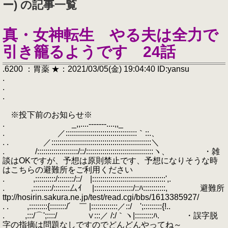
ー) の記事一覧
真・女神転生 やる夫は全力で
引き籠るようです 24話
.6200 ：胃薬 ★：2021/03/05(金) 19:04:40 ID:yansu
.
.
.
※投下前のお知らせ※
. _,,....-‐‐‐‐‐-....,,_
. ／:::::::::::::::::::::::::::::::::::｀::.、
. . ／:::::::::::::::::::::::::::::::::::::::::::::::::＼
. /::::::::::::::::::::/::/:::::::::::::::::::::::::::::::::ヽ、 ・雑
談はOKですが、予想は原則禁止です、予想になりそうな時
はこちらの避難所をご利用ください
. ,::::::::::/::::::::/::/ |::::::::::::::::::::::::::::::::::::',.
. ,:::::::::/::::::::厶ｲ |:::::::::::::::::::/::ﾊ:::::::::::, 避難所
ttp://hosirin.sakura.ne.jp/test/read.cgi/bbs/1613385927/
. . ,:::::::::{::::::::/´ ￣ |:::::::::::::／::/ ';:::::::::{!..
. ,:::/⌒';::::/ ∨:::／ /:/｀ヽ|:::::::::ﾊ. ・誤字脱
字の指摘は問題なしですのでどんどんやってね～