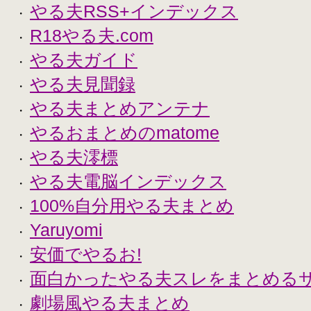
やる夫RSS+インデックス
・
R18やる夫.com
・
やる夫ガイド
・
やる夫見聞録
・
やる夫まとめアンテナ
・
やるおまとめのmatome
・
やる夫澪標
・
やる夫電脳インデックス
・
100%自分用やる夫まとめ
・
Yaruyomi
・
安価でやるお!
・
面白かったやる夫スレをまとめる
・
劇場風やる夫まとめ
・