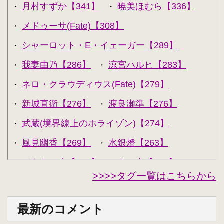
月村すずか【341】
暁美ほむら【336】
・
・
メドゥーサ(Fate)【308】
・
シャーロット・E・イェーガー【289】
・
我妻由乃【286】
涼宮ハルヒ【283】
・
・
ネロ・クラウディウス(Fate)【279】
・
新城直衛【276】
渡良瀬準【276】
・
・
武蔵(境界線上のホライゾン)【274】
・
風見幽香【269】
水銀燈【263】
・
・
できない夫【262】
キル夫【260】
・
・
>>>>タグ一覧はこちらから
セシリア・オルコット【240】
・
西住みほ【237】
坂本美緒【223】
・
・
最新のコメント
ミーナ・ディートリンデ・ヴィルケ【223】
・