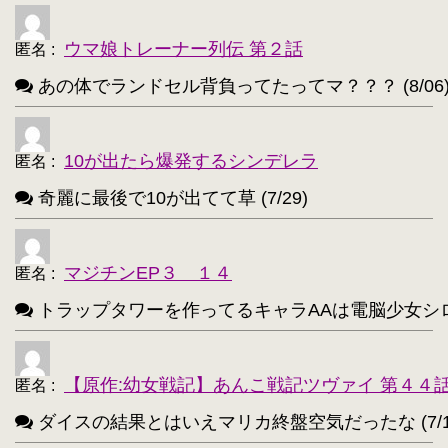
ニャル子【218】
・
ウマ娘トレーナー列伝 第２話
匿名
:
アルトリア・ペンドラゴン(Fate)【214】
・
あの体でランドセル背負ってたってマ？？？ (8/06
ユウキ(SAO)【214】
古明地こいし【210】
・
・
アクア(このすば)【208】
キョン【205】
・
・
10が出たら爆発するシンデレラ
匿名
:
レミリア・スカーレット(東方project)【203】
・
奇麗に最後で10が出てて草 (7/29)
アイリスフィール・フォン・アインツベルン【20
・
高町なのは【202】
浅間・智【198】
・
・
マジチンEP３ １４
匿名
:
響(艦これ)【197】
夜神月【196】
・
・
トラップタワーを作ってるキャラAAは電脳少女シロ(VTube
アティ(サモンナイト)【194】
・
西住まほ【189】
【原作:幼女戦記】あんこ戦記ツヴァイ 第４４
・
匿名
:
ダイスの結果とはいえマリカ終盤空気だったな (7/1
サーニャ・V・リトヴャク【188】
・