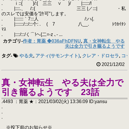
. ｉ::{ }/:{ 三三 ∨ }/ |::::::/!
. |::::.、 /::{ 三三 |／:::| ・私
のスレでは安価を”許可”します。
. |:::::::｀7:::人 /:ハ{.
. |:::::::/:::/:::个: . ( 7 八__. ﾄｳｶｲﾀｼ
ﾏｽ
. |::::/:::/く⌒!ヘ{二=‐z ､‐ ...
カテゴリ
-
作者：胃薬 ◆036aFhDFNU
,
真・女神転生 やる
夫は全力で引き籠るようです
タグ
-
やる夫
,
アティ(サモンナイト)
,
クレア・ドロセラ
,
コッ
2021/12/02
真・女神転生 やる夫は全力で
引き籠るようです 23話
.4493 ：胃薬 ★：2021/03/02(火) 13:36:09 ID:yansu
.
.
.
※投下前のお知らせ※