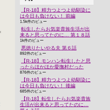
【R-18】精力つよつよ幼馴染に
は今日も負けない！ 前編
┓
1.5k件のビュー
転生したらお気楽貴族生活が出
＜
来ると思ってたのに… 第１８話
1k件のビュー
悪徳りたいやる夫 第６話
┛
.
892件のビュー
【R-18】モンハン転生したと思
.
ったらほかほか愛撫村だった
876件のビュー
【R-18】精力つよつよ幼馴染に
は今日も負けない！ 後編
685件のビュー
【R-18】転生したらお気楽貴族
す
生活が出来ると思ってたのに…
,