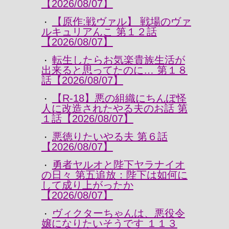
【2026/08/07】
【原作:戦ヴァル】 戦場のヴァ
・
ルキュリアんこ 第１２話
【2026/08/07】
転生したらお気楽貴族生活が
・
出来ると思ってたのに… 第１８
話【2026/08/07】
【R-18】悪の組織にちんぽ怪
・
人に改造されたやる夫のお話 第
１話【2026/08/07】
悪徳りたいやる夫 第６話
・
【2026/08/07】
勇者ヤルオと陛下ヤラナイオ
・
の日々 第五追放：陛下は如何に
して成り上がったか
【2026/08/07】
ヴィクターちゃんは、悪役令
・
嬢になりたいそうです １１３