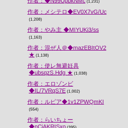
作者：◆N99UpbkNMc
(1,231)
作者：メシテロ◆EV0X7vG/Uc
(1,208)
作者：やみ主 ◆MIYUKi3/ss
(1,163)
作者：混ぜ人＠◆mazEBItOV2
★
(1,138)
作者：使レ無避妊具
◆ubsqzS.Hdg ★
(1,038)
作者：エロゾンビ
◆IL/7VRqS7E
(1,002)
作者：ルピア◆1v1ZPWQmKI
(554)
作者：らいちょー
◆nCjAKRISxo
(395)