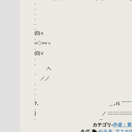
.
.
.
.
. ┏━━━━━━━
. ∧(0）￣￣￣￣￣￣
(0)∧
. ＜><◇>＞ ～やる夫
<◇><＞
. ∨(＿＿＿＿＿＿＿
(0)∨
. ┗━━━━━━━
,ﾍ、
／／
. -‐ 
. : ´
. / 
. / ,
ｱ､ _ ｡r≦ ￣￣￣￣￣￣￣￣
. ｲ ／ ∩
} ／ ﾆﾆﾆﾆﾆﾆﾆﾆﾆﾆﾆﾆﾆﾆﾆﾆﾆﾆﾆ
. ...
カテゴリ
-
作者：胃薬
タグ
-
やる夫
,
アスナ(S