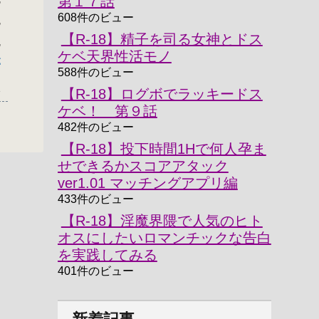
第１７話
608件のビュー
,
【R-18】精子を司る女神とドス
,
ケベ天界性活モノ
箒
588件のビュー
2
【R-18】ログボでラッキードス
ケベ！ 第９話
482件のビュー
【R-18】投下時間1Hで何人孕ま
せできるかスコアアタック
ver1.01 マッチングアプリ編
433件のビュー
【R-18】淫魔界隈で人気のヒト
オスにしたいロマンチックな告白
を実践してみる
401件のビュー