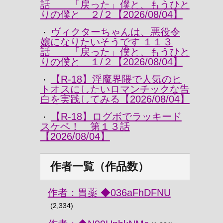
話 「戻った」僕と、もうひと
りの僕と ２/２【2026/08/04】
ヴィクターちゃんは、悪役令
・
嬢になりたいそうです １１３
話 「戻った」僕と、もうひと
りの僕と １/２【2026/08/04】
【R-18】淫魔界隈で人気のヒ
・
トオスにしたいロマンチックな告
白を実践してみる【2026/08/04】
【R-18】ログボでラッキード
・
スケベ！ 第１３話
【2026/08/04】
作者一覧（作品数）
作者：胃薬 ◆036aFhDFNU
(2,334)