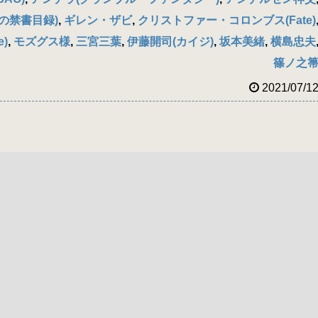
の禁書目録)
,
ギレン・ザビ
,
クリストファー・コロンブス(Fate)
)
,
モズグス様
,
三宮三葉
,
伊藤開司(カイジ)
,
坂本美緒
,
横島忠夫
篠ノ之
2021/07/1