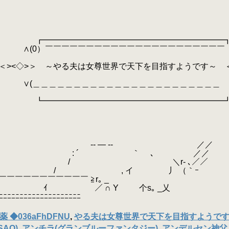
━━━━━━━━━━━━━━━
￣￣￣￣￣￣￣￣￣￣￣￣￣￣￣￣
は女尊世界で天下を目指すようです～ 
＿＿＿＿＿＿＿＿＿＿＿＿＿＿＿＿
━━━━━━━━━━━━━━━
― ‐- ／／
 ｀ ､ ／／
＼r‐ ､／／
 イ 丿 （｀ｰ
￣￣￣￣￣ ≧r｡ _
 Y 个s｡ _乂
ﾆﾆﾆﾆﾆﾆﾆﾆﾆﾆﾆ
 ◆036aFhDFNU
,
やる夫は女尊世界で天下を目指すようで
AO)
,
アンチラ(グランブルーファンタジー)
,
アンデルセン神父