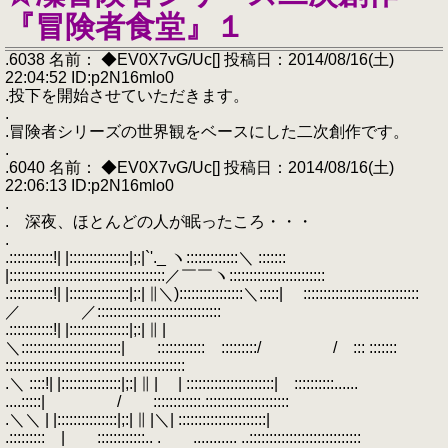
『冒険者食堂』１
.6038 名前： ◆EV0X7vG/Uc[] 投稿日：2014/08/16(土)
22:04:52 ID:p2N16mlo0
.投下を開始させていただきます。
.
.冒険者シリーズの世界観をベースにした二次創作です。
.
.6040 名前： ◆EV0X7vG/Uc[] 投稿日：2014/08/16(土)
22:06:13 ID:p2N16mlo0
.
. 深夜、ほとんどの人が眠ったころ・・・
.
.:::::::::::!| |:::::::::::::::|;:|`'._ ヽ:::::::::::::＼ :::::::
|:::::::::::::::::::::::::::::::::::::::／￣￣ヽ::::::::::::::::::::::::
.:::::::::::!| |:::::::::::::::|;:| ∥＼)::::::::::::::::＼:::::| :::::::::::::::::::::::::::::
／ ／:::::::::::::::::::::::::::::::
.:::::::::::!| |:::::::::::::::|;:| ∥ |
＼:::::::::::::::::::::::::| :::::::::::: :::::::::/ / ::: :::::::
:::::::::::::::::::::::::::::::::::::::::::::
.＼ ::::!| |:::::::::::::::|;:| ∥ | | ::::::::::::::::::::::| ::::::::::......
....:::::| / ::::::::::::.:::::::::::::::::::::
.＼＼ | |:::::::::::::::|;:| ∥ |＼| ::::::::::::::::::::::|
.::::::::: | ::::::::::::.. . ........... ..::::::::::::::::::::::::::::