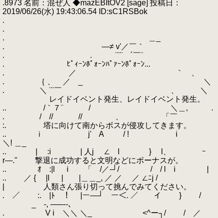
.8973 名前：混ぜ人 ◆mazEBItOV2 [sage] 投稿日：
2019/06/26(水) 19:43:06.54 ID:sC1RSBok
.
.
. ＿_
. ―≠ v'／￣｀
. . ¨¨¨ ´￣¨
. ﾋﾟｨｰﾝﾎﾟｫｰﾝﾊﾟｧｰﾝﾎﾟｫｰﾝ...
. ／ ｀ 、
. ｛ 、 ／ _ ＼
. ＼ ¨¨￣ 、 ＼
レイドイベント発生、レイドイベント発生。
.. /｀７¨ / ＼＿, .
. / // // 、 「￣
:. 塔に向けて南からボスが侵攻してきます。
.. ｉ j' A / ! i
＼! ＿_
.. | :i | 人j ∠ l } l、 ｰ
r―." 撃退に成功すると文明などにボーナスが。
.. ｵ :|l i 「 /／‐┘/ / / l i |
.. ／ { |l | |＿＿_, ／ ／ ／ ∠ﾆj /
| 人類さん張り切って挑んでみてください。
. ／ :. |ﾄ ！ |ー―┘￣ー＜. ／ イ } /
_ -, -──‐-､
. V i ＼＼ ＼_ <^ー┐/ / ／