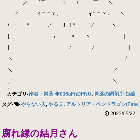
／ ´￣ ヽ / ￣｀ ＼
／ イ:::::::ヾ.､ ｉ ｉ イ:::::::ヾ.､ ＼
/ 〃 ゝ－ 'ノ .! !〃 ゝ－ 'ノ ヽ
| / ﾊ ヽ |
| ゝ __ ノ ゝ.__ノ |
ヽ /
＼ ／
／ ＼
...
カテゴリ
-
作者：胃薬 ◆036aFhDFNU
,
胃薬の調剤所 短編
タグ
-
やらない夫
,
やる夫
,
アルトリア・ペンドラゴン(Fate)
2023/05/22
腐れ縁の結月さん