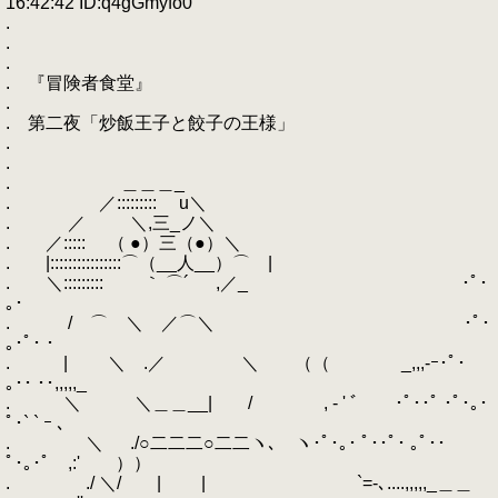
16:42:42 ID:q4gGmyfo0
.
.
.
. 『冒険者食堂』
.
. 第二夜「炒飯王子と餃子の王様」
.
.
. ＿＿＿_
. ／::::::::: u＼
. ／ ＼,三_ノ＼
. ／::::: （ ●）三（●）＼
. |::::::::::::::::⌒（__人__）⌒ |
. ＼::::::::: ｀ ⌒´ ,／_ ･ﾟ･
｡･
. / ⌒ ＼ ／⌒＼ ･ﾟ･
｡･ﾟ･ ･
. | ＼ .／ ＼ （（ _,,,-ｰ･ﾟ･
｡･･ ･･,,,,,_
. ＼ ＼＿＿__| / , - ' ﾞ ･ﾟ･･ﾟ ･ﾟ･｡･
ﾟ･` ` ｰ ､
. ＼ ./○二二二○二二ヽ､ ヽ･ﾟ･｡･ ﾟ･･ﾟ･ ｡ﾟ･･
ﾟ･｡･ﾟ ,:' ））
. ./ ＼/ | | `=-､....,,,,,_＿＿