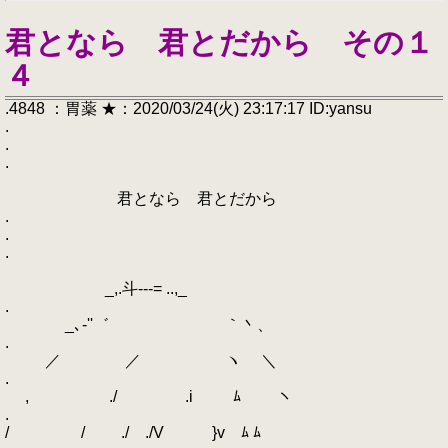
君となら 君とだから その１
４
.4848 ：胃薬 ★：2020/03/24(火) 23:17:17 ID:yansu
.
.
.
君となら 君とだから
.
.
.
_,.斗---= ..,_
.
_､‐''゛ ｀丶、
.
／ ／ ヽ ＼
.
, ./ .i ﾑ ヽ
.
/ / ./ ./V }v ﾑ ﾑ