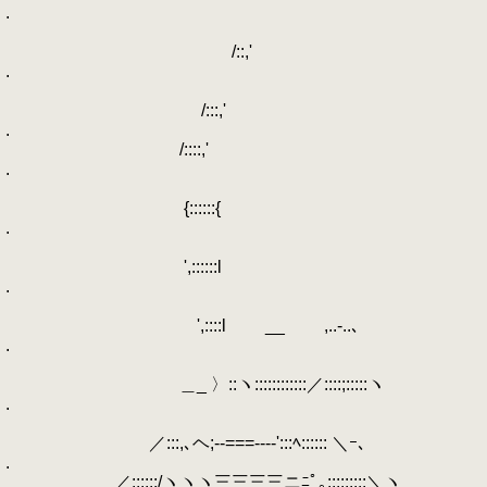
.
/::,'
.
/:::,'
.
/::::,'
.
{::::::{
.
',::::::l
.
',::::l __ ,..-..､
.
＿_ 〉::ヽ::::::::::::／::::;:::::ヽ
.
／:::,､ヘ;--===----':::ﾍ:::::: ＼ｰ､
.
／::::::/ヽヽヽ三三三三ニﾆﾟ｡:::::::::＼ヽ