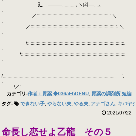
廴ゝ―――...........､ヽ}斗―....､
.
／:::::::::::::::::::::::::::::::::::::::::::::::::::::::::::::.＼
.
／:::::::::::::::::::::::::::::::::::::::::::::::::::::::::::::::::::::::. ＼
.
/::::::::::::::::::::::::::::::::::::::::::::::::::::::::::::::::::::::::::::::::.
.
/::::::::::::::::::::::::::::::::::::::::::::::::::::::::::::::::::::::::::::::::::::::.
.
/::::::::::::::::::::::::::::::::::::::::::::::::::::::::::::::::::::::::::::::::::::::::::::. ',
.
/／: ...
カテゴリ
-
作者：胃薬 ◆036aFhDFNU
,
胃薬の調剤所 短編
タグ
-
できない子
,
やらない夫
,
やる夫
,
アナゴさん
,
キバヤ
2021/07/22
命長し恋せよ乙龍 その５