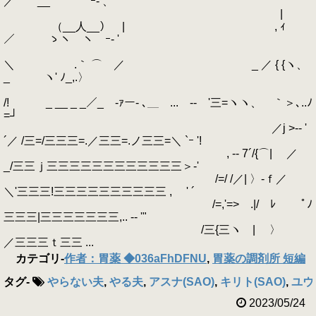
／ __ ｀` ｰ- 、
|
（__人__） | , ｨ
／ ゝヽ￣ヽ ｰ- '
＼ .｀ ⌒ ／ _ ／ { {ヽ、
_ ヽ' ﾉ_,.〉
/! _ __ _ _／_ -ｧー- ､＿ ... -‐ '三=ヽヽ、 ｀＞､..ﾉ
=┘
／j >-‐ '
´／ /三=/三三三=.／三三=.ノ三三=＼ `ｰ '!
, -‐ 7´/{⌒| ／
_/三三ｊ三三三三三三三三三三三三＞‐'
/=/ /／| 〉‐ｆ／
＼'三三三!三三三三三三三三三三 , ' ´
/=,'=> .|/ ﾚ ﾟﾉ
三三三|三三三三三三三,.. -‐ '"
/三{三ヽ | 〉
／三三三ｔ三三 ...
カテゴリ
-
作者：胃薬 ◆036aFhDFNU
,
胃薬の調剤所 短編
タグ
-
やらない夫
,
やる夫
,
アスナ(SAO)
,
キリト(SAO)
,
ユウキ
2023/05/24