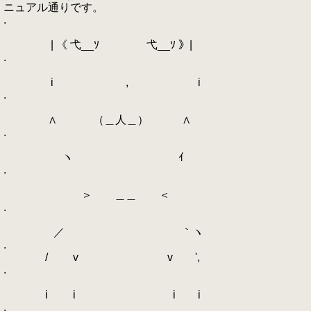
ニュアル通りです。
.
| 《 弋__ｿ 弋__ｿ 》|
.
i , i
.
∧ （＿人＿） ∧
.
ヽ ｲ
.
＞ ＿＿ ＜
.
／ ｀ヽ
.
/ v v ',
.
i i i i
.