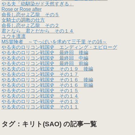
やる夫「幼馴染がド天然すぎる」
Rose or Rose after
命長し恋せよ乙龍 その５
女騎士の調教の仕方
命長し恋せよ乙龍 その２
君となら 君とだから その１４
ユウキ凛凛
MS冒険者 ～でっぱいを求めて三千里 その16～
やる夫のロリコン戦国史 エンディング・エピローグ
やる夫のロリコン戦国史 最終回 後編
やる夫のロリコン戦国史 最終回 中編
やる夫のロリコン戦国史 最終回 前編
やる夫のロリコン戦国史 その１９ 後編
やる夫のロリコン戦国史 その１７
やる夫のロリコン戦国史 その１６ 後編
やる夫のロリコン戦国史 その１６ 前編
やる夫のロリコン戦国史 その１５
やる夫のロリコン戦国史 その１４
やる夫のロリコン戦国史 その１３
やる夫のロリコン戦国史 その１１
タグ：キリト(SAO) の記事一覧