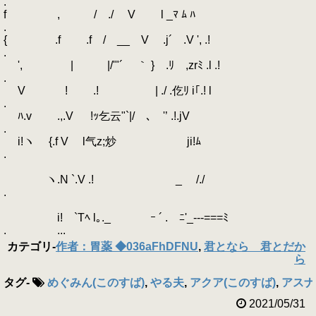
.
f , / ./ V l _ﾏ ﾑ ﾊ
.
{ .f .f / __ V .j´ .V ', .!
.
', | |/'"´ ｀ } .ﾘ ,zrﾐ .l .!
.
V ! .! | ./ .仡ﾘ i｢.! l
.
ﾊ.v .,.V !ｯ乞云"`|/ ､ゞ'’ .!.jV
.
i!ヽ {.f V l气z;炒 ji!ﾑ
.
ヽ.N `.V .! _ /./
.
i! `Tﾍ l｡._ ｰ ´ .ゞﾆ'_‐--===ﾐ
. ...
カテゴリ
-
作者：胃薬 ◆036aFhDFNU
,
君となら 君とだか
ら
タグ
-
めぐみん(このすば)
,
やる夫
,
アクア(このすば)
,
アスナ(
2021/05/31