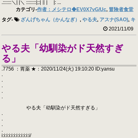
.:::::::＼| |＼ ::::::::|;:| ∥ | |: ...
カテゴリ
-
作者：メシテロ◆EV0X7vG/Uc
,
冒険者食堂
タグ
-
ざんげちゃん（かんなぎ）
,
やる夫
,
アスナ(SAO)
,
キリ
2021/11/09
やる夫「幼馴染がド天然すぎ
る」
.7756 ：胃薬 ★：2020/11/24(火) 19:10:20 ID:yansu
.
.
.
.
.
やる夫「幼馴染がド天然すぎる」
.
.
.
.
i:i:i:i:i:i:i:i:i:i:i:i/