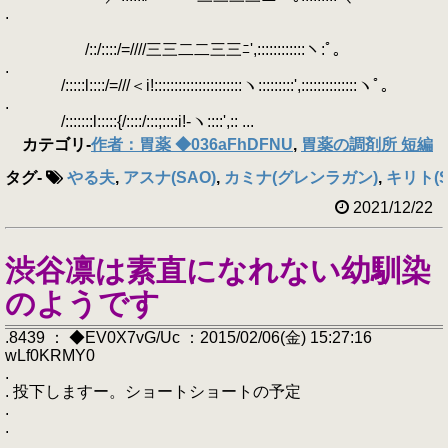
.
/::/::::/=////三三二二三三ﾆ',::::::::::::ヽ:ﾟ｡
.
/:::::l::::/=///＜i!::::::::::::::::::::::ヽ:::::::::',::::::::::::::ヽﾟ｡
.
/:::::::l:::::{/::::/:::;::::i!-ヽ::::',:: ...
カテゴリ
-
作者：胃薬 ◆036aFhDFNU
,
胃薬の調剤所 短編
タグ
-
やる夫
,
アスナ(SAO)
,
カミナ(グレンラガン)
,
キリト(S
2021/12/22
渋谷凛は素直になれない幼馴染
のようです
.8439 ： ◆EV0X7vG/Uc ：2015/02/06(金) 15:27:16
wLf0KRMY0
.
. 投下しますー。ショートショートの予定
.
.
.