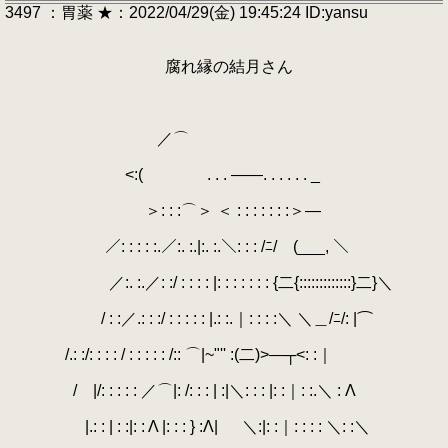
3497 ：胃薬 ★：2022/04/29(金) 19:45:24 ID:yansu
腐れ縁の結月さん
／⌒
<:( . . . ――. . . . . . _
＞: : :⌒＞ ＜ : : : : : : :＞―
／: : : : :.／:. :.|:. :.＼: : : /ﾆ/￣(___, ＼
／:. :.／: :/ : : : : |: : : : : : : {二{:::::::::::::}二}＼
/ : :／.: : :/ : : : : : |.: :.｜: : : :＼ ＼＿/ﾆ/: |⌒
/.: :/: : : : / : : : : : /:: ⌒|~"'' :(二)>―┬<: :｜
/ |/: : : : : ／⌒|: /: : : | :|＼: : : |: :｜: :.＼ : Λ
|.: : | : :|: : Λ |: : : } :Λ| ＼:|: :｜: : : : ＼: :＼