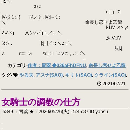
:l:.ヽ
ｵﾄﾒ
. i:.l:.j: :ﾏ:
Ⅳ{≦ミ:.:{ fんﾊ 》.Ⅳ:|‐-ミ:
＼ 命長し恋せよ乙龍
. ﾚ1Ⅳ:.ﾏヽ,ｨ
んﾊヾj 乂ン厶ｲ:j.r .／: :.＼
. 从.V:.Ⅳゝ
乂;ｿ , |:j: |／: : ＼.: :.＼
. ゝ从j.|
∧ r::::::ⅵ /:/:.j:ｌ:..:Ⅳ:‘:，､: : :＼
. ...
カテゴリ
-
作者：胃薬 ◆036aFhDFNU
,
命長し恋せよ乙龍
タグ
-
やる夫
,
アスナ(SAO)
,
キリト(SAO)
,
クライン(SAO)
,
2021/07/21
女騎士の調教の仕方
.5349 ：胃薬 ★：2020/05/26(火) 15:45:37 ID:yansu
.
.
.