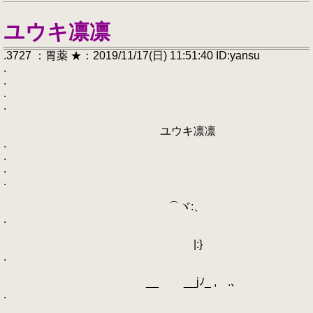
ユウキ凛凛
.3727 ：胃薬 ★：2019/11/17(日) 11:51:40 ID:yansu
.
.
.
.
ユウキ凛凛
.
.
.
.
⌒ヾ:、
.
|:}
.
__ __jﾉ_ , .、
.