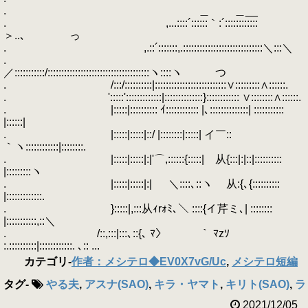
. ＿ ＿__
. ,...::::´::::::｀:´::::::::::::
＞..､ っ
. ,.::´:::::::,.:::::::::::::::::::::::::::::＼:::＼
.
／:::::::::::/:::::::::::::::::::::::::::::::::::::ヽ::::ヽ つ
. /:::/::::::::::|::::::::::::::::::::::::::∨:::::::::∧::::::.
. ':::::':::::::::::::|::::::::::::::}:::::::::::: ∨::::::::∧::::::.
. |:::::|:::::::::: ｲ:::::::::::: |､::::::::::::::| :::::::::::
|::::::|
. |:::::|:::::|::/ |::::::::|:::::| イ￣::
｀ヽ::::::::::::|::::::::.
. |:::::|:::::|:|'⌒,::::::{:::::| 从{:::|:|::|::::::::::
|:::::::::ヽ
. |:::::|:::::|:| ＼::::､::ヽ 从:{､{::::::::::
|:::::::::::::.
. }:::::|,:::从ｨrｫﾐ､＼ ::::{イ芹ミ､| ::::::::
|:::::::::::,::＼
. /::,:::|:::､::{､ ﾏ〉 ￣｀ ﾏzｿ
:.::::::::::|::::::::::::. ､:: ...
カテゴリ
-
作者：メシテロ◆EV0X7vG/Uc
,
メシテロ短編
タグ
-
やる夫
,
アスナ(SAO)
,
キラ・ヤマト
,
キリト(SAO)
,
ラ
2021/12/05