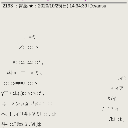
.2193 ：胃薬 ★：2020/10/25(日) 14:34:39 ID:yansu
.
.
.
.
.
, ..=ミ
.
／: : : : : ヽ
.
〃: : :.:.:.:.:.:.: : ‘，
.
/斗＜: :￣: : ＞ミ:､
. ,ィ':
: : : : : :-=≠=ｧ: : : :ヽ
. 〃ィア
γ⌒丶:.L) ,): :ヽ:ヽ: :‘，
. /: /イ
L;.ゝｚン ,ﾉ,≧_.㍉: .:.‘，: :，
. ,′:.｀7,ィ
へ._{_,ィﾞ｢斗j-Ⅳミl: : :，:.ﾄ
. ,′!:.i: : i: j
斗-: : :,'´ﾘx≦ミ､Ⅵ:j:j: