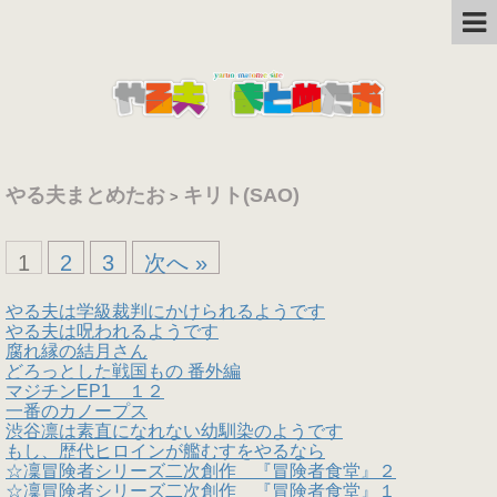
やる夫まとめたお
キリト(SAO)
>
1
2
3
次へ »
やる夫は学級裁判にかけられるようです
やる夫は呪われるようです
腐れ縁の結月さん
どろっとした戦国もの 番外編
マジチンEP1 １２
一番のカノープス
渋谷凛は素直になれない幼馴染のようです
もし、歴代ヒロインが艦むすをやるなら
☆凜冒険者シリーズ二次創作 『冒険者食堂』２
☆凜冒険者シリーズ二次創作 『冒険者食堂』１