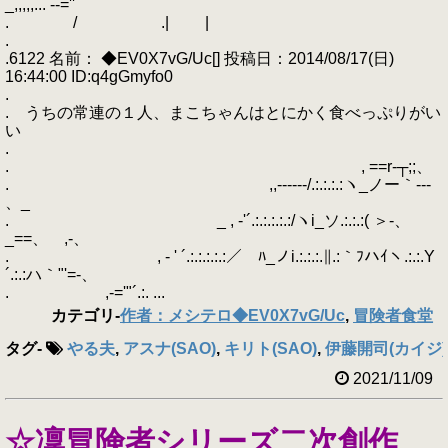
_,,,,,... -‐=''
. / .| |
.
.6122 名前： ◆EV0X7vG/Uc[] 投稿日：2014/08/17(日)
16:44:00 ID:q4gGmyfo0
.
. うちの常連の１人、まこちゃんはとにかく食べっぷりがい
い
.
. , ==r-┬;;、
. ,,------/.:.:.:.:ヽ_ノー｀---
、_
. _ , -'´.:.:.:.:.:/ヽi_ソ.:.:.:( ＞-、
_==、 ,-、
. , - ' ´.:.:.:.:.:／￣ﾊ_ノi.:.:.:.∥.:｀ﾌハｲヽ.:.:.Y
´.:.:ハ｀"'=-、
. ,-='"´.:. ...
カテゴリ
-
作者：メシテロ◆EV0X7vG/Uc
,
冒険者食堂
タグ
-
やる夫
,
アスナ(SAO)
,
キリト(SAO)
,
伊藤開司(カイジ)
2021/11/09
☆凜冒険者シリーズ二次創作