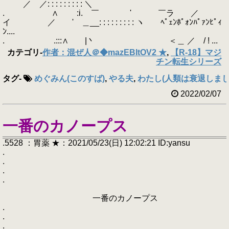
／ ／: : : : : : : : : ＼
. ∧ :i. ￣ ' ￣ラ ／
イ ／ ' ＿__: : : : : : : : : ヽ ﾍﾟｪﾝﾎﾟｫﾝﾊﾟｧﾝﾋﾟｨ
ﾝ....
. .:::∧ |丶 ＜＿ ／ / ! ...
カテゴリ
-
作者：混ぜ人＠◆mazEBItOV2 ★
,
【R-18】マジ
チン転生シリーズ
タグ
-
めぐみん(このすば)
,
やる夫
,
わたし(人類は衰退しまし
2022/02/07
一番のカノープス
.5528 ：胃薬 ★：2021/05/23(日) 12:02:21 ID:yansu
.
.
.
.
一番のカノープス
.
.
.