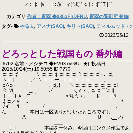
ノ : : |: : |// |: : /}/ ィ笊灯㍉:.｜: ::|⌒Τ |⌒
...
カテゴリ
-
作者：胃薬 ◆036aFhDFNU
,
胃薬の調剤所 短編
タグ
-
やる夫
,
アスナ(SAO)
,
キリト(SAO)
,
ディルムッド・オデ
2023/05/12
どろっとした戦国もの 番外編
.6702 名前：メシテロ ◆EV0X7vG/Uc ★[] 投稿日：
2015/10/24(土) 19:50:55 ID:???0
.:::::::::::;′ ‘､:::::::::::::{､::::::::::::::::`::::::::::::::::＼、:::,
.∧:::::{ ＿＿_ノ ' ‘､:::::::::{ー---::::::::::::::`::::::,_＿＿:,
.::∧::ﾊ ‘､:::{､{ ＼::::::::::::::::::::::::::::::::::: l
.ｲ:::Ⅵ:'. ＿ ‘､{ ＼ミｘ、::､::: ⌒'.:: i|
..}::::::ﾞ{:;ﾑ ｨ"￣` ｘ竓ミｘ､ ￣}/ }::ﾘ
..}:::::／Ⅵ ,, ;:/
.ﾉイ ‘l { .
ん 本日は一区切りがついたところですし
. 八 U ,__ノ/
. ､＿＿_
／:::::::l 本編を一休み。今回はエンタメ作品であ