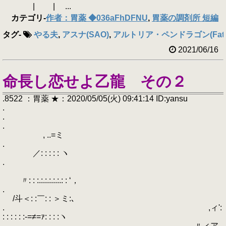
| | ...
カテゴリ
-
作者：胃薬 ◆036aFhDFNU
,
胃薬の調剤所 短編
タグ
-
やる夫
,
アスナ(SAO)
,
アルトリア・ペンドラゴン(Fate
2021/06/16
命長し恋せよ乙龍 その２
.8522 ：胃薬 ★：2020/05/05(火) 09:41:14 ID:yansu
.
.
.
, ..=ミ
.
／: : : : : ヽ
.
〃: : :.:.:.:.:.:.: : ‘，
.
/斗＜: :￣: : ＞ミ:､
. ,ィ':
: : : : : :-=≠=ｧ: : : :ヽ
. 〃ィア