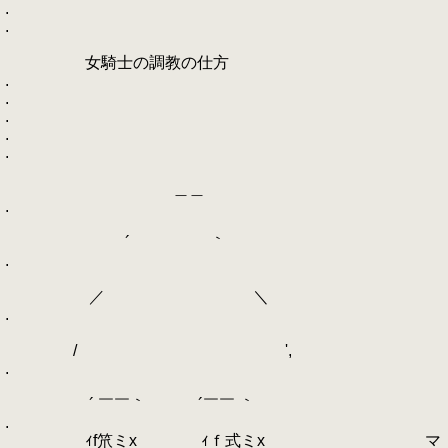
.
.
女騎士の調教の仕方
.
.
.
.
.
＿＿
.
´ ｀
.
／ ＼
.
/ ',
.
´ ￣￣｀ ´￣￣ ｀
.
ｨf笊ミx ｨｆ式ミx マ