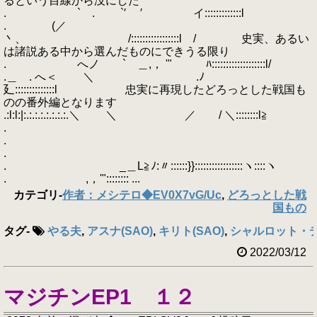
るという目線から没にした
. ` . `′ ′ イ:::::::::::::l
. (／
丶、 /:::::::::::::::::l / 史実、あるい
は諸説ある中から選んだものにできうる限り
. へノ ` ＿,， '" ﾊ:::::::::::::::::::l/
.＿ . へ＜ ＼ .ﾉ
廴::::::::::::::l 忠実に再現したどろっとした戦国も
のの番外編となります
.:l:l:|:.:.:.:.:.:.:.:.＼ ＼ ／ / ＼::::::::l≧
.
.
.
. _＿L≧ﾉ:〃::::::}}:::::::::::::::::ヽ::::ヽ
. ,，'":::::::: ...
カテゴリ
-
作者：メシテロ◆EV0X7vG/Uc
,
どろっとした戦
国もの
タグ
-
やる夫
,
アスナ(SAO)
,
キリト(SAO)
,
シャルロット・
2022/03/12
マジチンEP1 １２