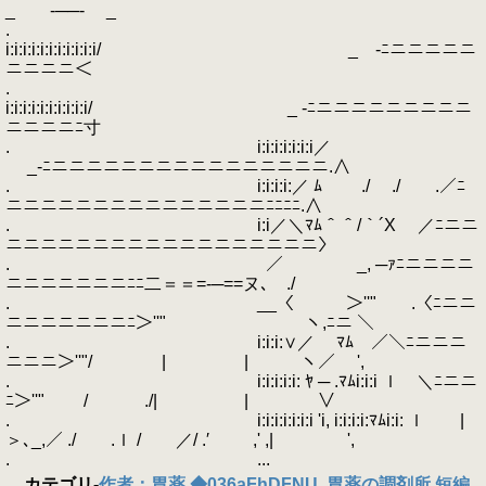
_ -──- _
.
i:i:i:i:i:i:i:i:i:i:i/ _ -ﾆニニニニニ
ニニニニ＜
.
i:i:i:i:i:i:i:i:i:i/ _ -ﾆニニニニニニニニニ
ニニニニﾆ寸
. i:i:i:i:i:i:i／
_-ﾆニニニニニニニニニニニニニニニニ.∧
. i:i:i:i:／ ﾑ ./ ./ .／ﾆ
ニニニニニニニニニニニニニニニﾆﾆﾆﾆ.∧
. i:i／＼ﾏﾑ＾＾/｀´X ／ﾆニニ
ニニニニニニニニニニニニニニニニニニ〉
. ／ _, ─ｧﾆニニニニ
ニニニニニニニﾆﾆ二＝＝=-─==ヌ､ ./
. __〈 ＞''" .〈ﾆニニ
ニニニニニニニﾆ＞''" ヽ,ﾆニ ＼
. i:i:i:∨／ ﾏﾑ ／＼ﾆニニニ
ニニニ＞''"/ | | ヽ／ ',
. i:i:i:i:i: ﾔ ─ .ﾏﾑi:i:i ｌ ＼ﾆニニ
ﾆ＞''" / ./| | ∨
. i:i:i:i:i:i:i 'i, i:i:i:i:ﾏﾑi:i: ｌ |
＞､_,／ ./ .ｌ / ／/ .′ ,' ,| ',
. ...
カテゴリ
-
作者：胃薬 ◆036aFhDFNU
,
胃薬の調剤所 短編