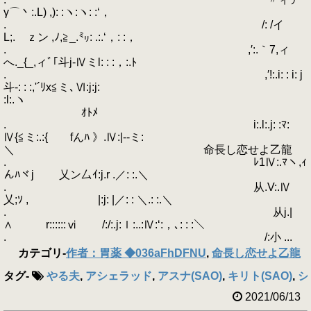
γ⌒丶:.L) ,): :ヽ:ヽ: :‘，
. /: /イ
L;.ゝｚン ,ﾉ,≧_.㍉: .:.‘，: :，
. ,′:.｀7,ィ
へ._{_,ィﾞ｢斗j-Ⅳミl: : :，:.ﾄ
. ,′!:.i: : i: j
斗-: : :,'´ﾘx≦ミ､Ⅵ:j:j:
:l:.ヽ
ｵﾄﾒ
. i:.l:.j: :ﾏ:
Ⅳ{≦ミ:.:{ fんﾊ 》.Ⅳ:|‐-ミ:
＼ 命長し恋せよ乙龍
. ﾚ1Ⅳ:.ﾏヽ,ｨ
んﾊヾj 乂ン厶ｲ:j.r .／: :.＼
. 从.V:.Ⅳゝ
乂;ｿ , |:j: |／: : ＼.: :.＼
. ゝ从j.|
∧ r::::::ⅵ /:/:.j:ｌ:..:Ⅳ:‘:，､: : :＼
. /:小 ...
カテゴリ
-
作者：胃薬 ◆036aFhDFNU
,
命長し恋せよ乙龍
タグ
-
やる夫
,
アシェラッド
,
アスナ(SAO)
,
キリト(SAO)
,
シ
2021/06/13