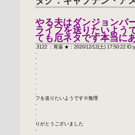
タグ：キャプテン・アメ
やる夫はダンジョンパ
ライフを送りたいよう
ても厄ネタです本当に
.3122 ：胃薬 ★：2020/12/12(土) 17:50:22 ID:
.
.
.
.
.
.
.
.
. やる夫はダンジョンパ
フを送りたいようです※無理
.
.
.
. 第一話：どう足
りがとうございました
.
.