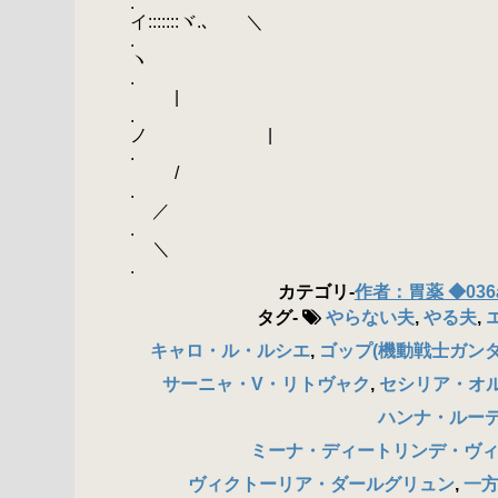
. ／ イ:::
イ:::::::ヾ.､ ＼
. / 〃 ゝ－ 
ヽ
. |
|
. | ゝ 
ノ |
.
/
.
／
.
＼
. ／ 
カテゴリ
-
作者：胃薬 ◆036
タグ
-
やらない夫
,
やる夫
,
キャロ・ル・ルシエ
,
ゴップ(機動戦士ガンダ
サーニャ・V・リトヴャク
,
セシリア・オ
ハンナ・ルー
ミーナ・ディートリンデ・ヴ
ヴィクトーリア・ダールグリュン
,
一方