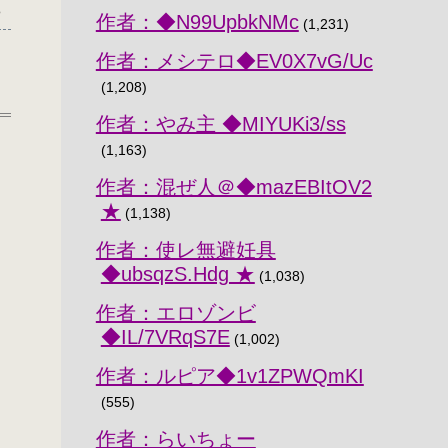
8
作者：◆N99UpbkNMc
(1,231)
作者：メシテロ◆EV0X7vG/Uc
(1,208)
作者：やみ主 ◆MIYUKi3/ss
(1,163)
作者：混ぜ人＠◆mazEBItOV2
★
(1,138)
作者：使レ無避妊具
◆ubsqzS.Hdg ★
(1,038)
作者：エロゾンビ
◆IL/7VRqS7E
(1,002)
作者：ルピア◆1v1ZPWQmKI
｀
(555)
作者：らいちょー