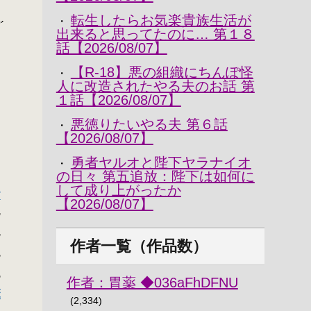
転生したらお気楽貴族生活が
・
´
出来ると思ってたのに… 第１８
話【2026/08/07】
【R-18】悪の組織にちんぽ怪
_
・
人に改造されたやる夫のお話 第
１話【2026/08/07】
二
悪徳りたいやる夫 第６話
・
【2026/08/07】
勇者ヤルオと陛下ヤラナイオ
・
の日々 第五追放：陛下は如何に
して成り上がったか
す
【2026/08/07】
,
,
作者一覧（作品数）
,
,
作者：胃薬 ◆036aFhDFNU
薫
(2,334)