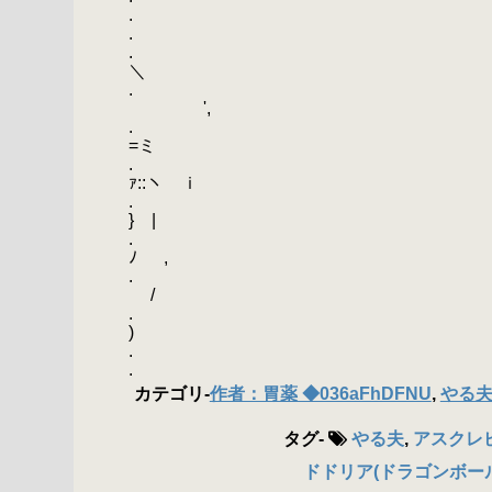
.
. -
.
＼
.
',
. 
=ミ
. _
ｧ::ヽ ｉ
. / | 〃|
} |
. { |
ﾉ ,
. ヽ} 
/
. 人
)
. / }≧
. .
カテゴリ
-
作者：胃薬 ◆036aFhDFNU
,
やる
タグ
-
やる夫
,
アスクレピオ
ドドリア(ドラゴンボール