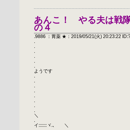
あんこ！ やる夫は戦
の４
.9886 ：胃薬 ★：2019/05/21(火) 20:23:22 ID:
.
.
.
.
.
. あんこ！ や
ようです
.
.
.
.
. ／￣
. 
. ／ 
. ／ ´
＼
. ／ イ:::
イ:::::::ヾ.､ ＼