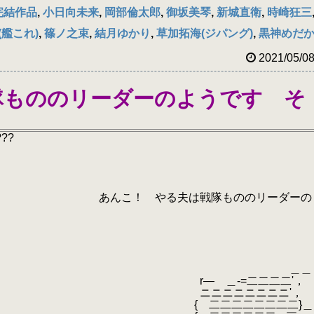
完結作品
,
小日向未来
,
岡部倫太郎
,
御坂美琴
,
新城直衛
,
時崎狂三
(艦これ)
,
篠ノ之束
,
結月ゆかり
,
草加拓海(ジパング)
,
黒神めだ
2021/05/0
隊もののリーダーのようです そ
???
る夫は戦隊もののリーダーの
 ＿＿
-=二二二二'，
ニニニニニ'，
二二二二二二二}＿