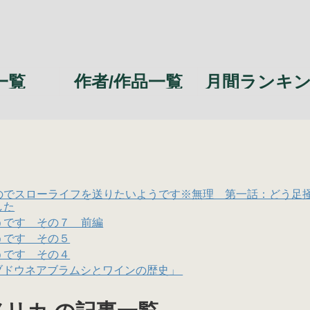
一覧
作者/作品一覧
月間ランキ
のでスローライフを送りたいようです※無理 第一話：どう足
した
うです その７ 前編
うです その５
うです その４
「ブドウネアブラムシとワインの歴史」