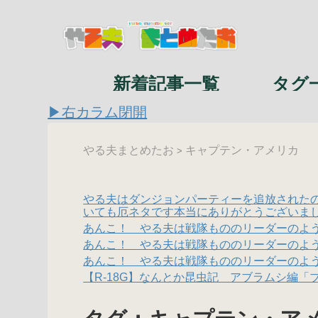
新着記事一覧
タグ
▶右カラム閉開
やる夫まとめたお
キャプテン・アメリカ
>
やる夫はダンジョンパーティーを追放された
いても厄ネタです本当にありがとうございま
あんこ！ やる夫は戦隊もののリーダーのよ
あんこ！ やる夫は戦隊もののリーダーのよ
あんこ！ やる夫は戦隊もののリーダーのよ
【R-18G】なんとか昆虫記 アブラムシ編