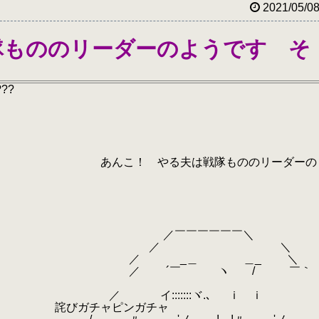
2021/05/0
隊もののリーダーのようです そ
???
る夫は戦隊もののリーダーの
￣￣￣￣￣＼
／ ＼
_＿ ＿_ ＼
￣ ヽ / ￣
::::ヾ.､ ｉ ｉ
 詫びガチャピンガチャ