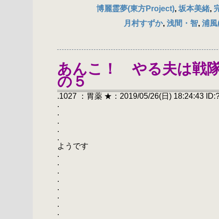
博麗霊夢(東方Project)
,
坂本美緒
,
月村すずか
,
浅間・智
,
浦風
あんこ！ やる夫は戦
の５
.1027 ：胃薬 ★：2019/05/26(日) 18:24:43 ID:
.
.
.
.
. あんこ！ や
ようです
.
.
.
.
.
. r― ＿
. ニニニ
. { 二