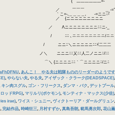
二二二二二=-￣
￣ ＿ -=''
＿＿＿, -=ニニﾆ｢
ニニニニニニニニ
ニニニニニニﾆﾆニ-
ニニニニニニニニ/ニニ
ニニニニニﾆﾆｲ二二
ﾆ乂ﾆﾆ人二ノニニﾆ/ﾆﾆ
ニﾆﾆ｀⌒ニニニニﾆ/ニﾆ
aFhDFNU
,
あんこ！ やる夫は戦隊もののリーダーのようで
E)
,
やらない夫
,
やる夫
,
アイザック・クラーク(DEADSPACE)
,
キン肉スグル
,
ゴン・フリークス
,
ダンマ・バク
,
デットプール
ロッドRPG)
,
マリルリ(ポケモン)
,
モンティナ・マックス(少佐)
 irae)
,
ワイス・シュニー
,
ヴィクトーリア・ダールグリュン
)
,
完結作品
,
時崎狂三
,
月村すずか
,
真島吾朗
,
範馬勇次郎
,
花山