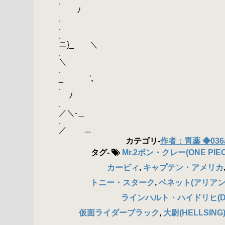
. { 二
ﾉ
. ／ ￣￣
. ｀こ=-,＿
. ／ {ニ
ニ}_ ＼
. ／ Λニニ
＼
. / ﾆﾆ ､
_ '，
. / ニニﾆ＼
ﾉ
. ノ＼ ニニニﾆ
／＼-＿
. ⌒＼ {ニニニ
／ ...
カテゴリ
-
作者：胃薬 ◆036
タグ
-
Mr.2ボン・クレー(ONE PIEC
カービィ
,
キャプテン・アメリカ
トニー・スターク
,
ベネット(アリアン
ラインハルト・ハイドリヒ(Dies
仮面ライダーブラック
,
大尉(HELLSING