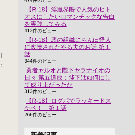
474件のビュー
【R-18】淫魔界隈で人気のヒト
オスにしたいロマンチックな告白
を実践してみる
413件のビュー
=
【R-18】悪の組織にちんぽ怪人
に改造されたやる夫のお話 第１
話
|
344件のビュー
:
勇者ヤルオと陛下ヤラナイオの
日々 第五追放：陛下は如何にし
て成り上がったか
´
313件のビュー
【R-18】ログボでラッキードス
ケベ！ 第１話
り
理
266件のビュー
,
,