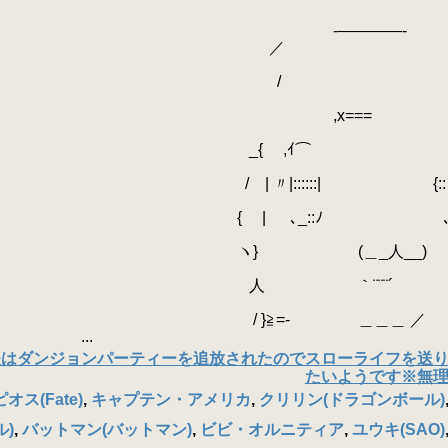
――――-
 ／
 /
,x==
{ ,ｲ⌒
::::::| {:: 
 ､_::ﾉ ､
(＿_人__)
 ｀¨¨¨
=- ＿＿＿ ／
..
夫はダンジョンパーティーを追放されたのでスローライフを送
たいようです※無
ス(Fate)
,
キャプテン・アメリカ
,
クリリン(ドラゴンボール)
)
,
バットマン(バットマン)
,
ビビ・オルニティア
,
ユウキ(SAO)