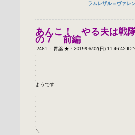
ラムレザル＝ヴァレン
あんこ！ やる夫は戦
の７ 前編
.2481 ：胃薬 ★：2019/06/02(日) 11:46:42 ID:
.
.
.
.
.
. あんこ！ や
ようです
.
.
.
.
. ／￣
. 
. ／ 
. ／ ´
＼