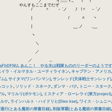
::::ヾ.､ ｉ ｉ
 やんすもここまでだぞ
'ノ .! !〃 ゝ－ '
 / ﾊ 
__ ノ ゝ.__
 
 
 
...
aFhDFNU
,
あんこ！ やる夫は戦隊もののリーダーのようで
エイラ・イルマタル・ユーティライネン
,
キャプテン・アメリカ
ム)
,
サイタマ(ワンパンマン)
,
サンレッド(天体戦士サンレッド)
ルコット
,
ソリッド・スネーク
,
ダンマ・バク
,
トニー・スターク
デル
,
マリルリ(ポケモン)
,
ミスティア・ローレライ(東方project)
ィルケ
,
ラインハルト・ハイドリヒ(Dies irae)
,
ワイス・シュニー
通行(とある魔術の禁書目録)
,
削板軍覇(とある魔術の禁書目録)