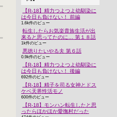
【R-18】精力つよつよ幼馴染に
は今日も負けない！ 前編
1.6k件のビュー
転生したらお気楽貴族生活が出
来ると思ってたのに… 第１８話
1k件のビュー
悪徳りたいやる夫 第６話
0.9k件のビュー
【R-18】精力つよつよ幼馴染に
は今日も負けない！ 後編
692件のビュー
【R-18】精子を司る女神とドス
ケベ天界性活モノ
600件のビュー
【R-18】モンハン転生したと思
ったらほかほか愛撫村だった