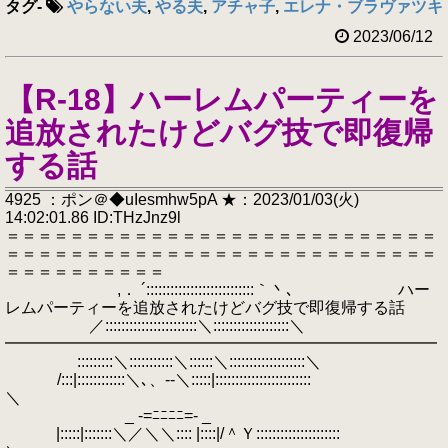
タグ
-
やらない夫
,
やる夫
,
アチャ子
,
エレナ・ブラヴァツキー(
2023/06/12
【R-18】ハーレムパーティーを
追放されたけどバグ技で即復帰
する話
4925 ：ポン＠◆uIesmhw5pA ★：2023/01/03(火)
14:02:01.86 ID:THzJnz9l
＝＝＝＝＝＝＝＝＝＝＝＝＝＝＝＝＝＝＝＝＝＝＝＝＝＝＝
＝＝＝＝＝＝＝＝＝＝＝＝＝＝＝＝＝＝＝＝＝＝＝＝＝＝＝
＝＝＝＝＝＝＝＝＝＝
,． ´:::::::::::::::::::::::::::｀丶､ ハー
レムパーティーを追放されたけどバグ技で即復帰する話
／:::::::::::::::::::::::＼:::::::::::::::::::＼
━━━━━━━━━━━━━━━━━━━━━━━━━━━
:::::::::＼:::::::::::＼::::::＼:::::::::::::::::::＼
/:::|::::::::::::＼､、--＼:::::|::::::::::::::::::::::::
＼
_ -=ﾆﾆﾆﾆ=- _
|:::::|:::::::＼／＼＼:::: |::::|/＾Ｙ:::::::::::::::::::::