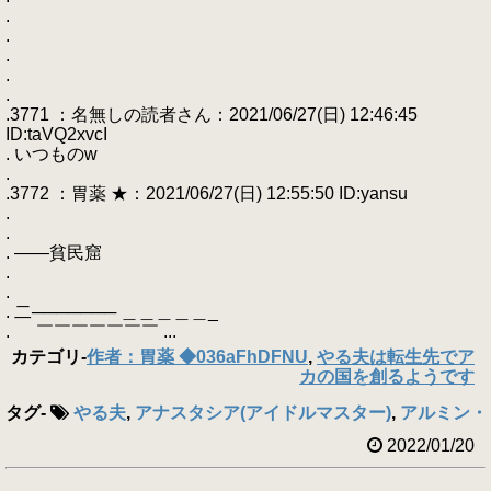
.
.
.
.
.
.3771 ：名無しの読者さん：2021/06/27(日) 12:46:45
ID:taVQ2xvcI
. いつものw
.
.3772 ：胃薬 ★：2021/06/27(日) 12:55:50 ID:yansu
.
.
. ――貧民窟
.
.
. 二─────── ＿＿＿＿＿_
. ￣￣￣￣￣￣￣ ...
カテゴリ
-
作者：胃薬 ◆036aFhDFNU
,
やる夫は転生先でア
カの国を創るようです
タグ
-
やる夫
,
アナスタシア(アイドルマスター)
,
アルミン・
2022/01/20