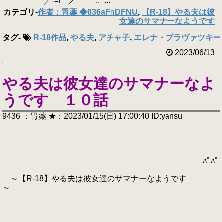
′ ／-=f ／ '｀::´ ...
カテゴリ
-
作者：胃薬 ◆036aFhDFNU
,
【R-18】やる夫は彼
女達のサマナーなようです
タグ
-
R-18作品
,
やる夫
,
アチャ子
,
エレナ・ブラヴァツキー(F
2023/06/13
やる夫は彼女達のサマナーなよ
うです １０話
9436 ：胃薬 ★：2023/01/15(日) 17:00:40 ID:yansu
ﾊﾟﾊﾟ
～【R-18】やる夫は彼女達のサマナーなようです
～