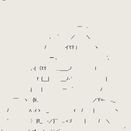
--- .
, ´ ／ ＼
/ イﾋﾘ ） ヽ
ー ､ ',
, ‐| （ﾋﾘ ＿___.ﾉ i
ｆ {__| ゝ __ﾉ- ' |
j | ー ´ ﾉ
'￣ ヽ {li、 ／Y=- .._
/ ∧ .ｨゝ _ ｨ / | ヽ
′ 〉 |l!_ -／}¨¨ ..＜:/ | / ＼
,