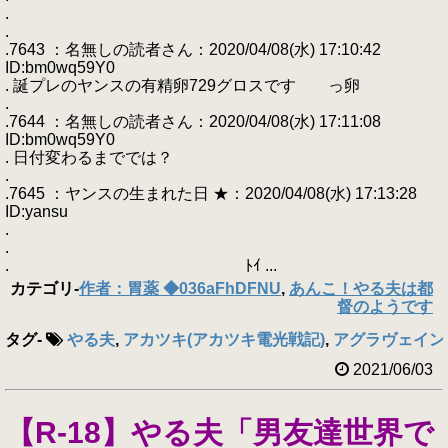
.
.
.7643 ：名無しの読者さん：2020/04/08(水) 17:10:42
ID:bm0wq59Y0
. 誕プレのヤンスの有精卵729グロスです っ卵
.
.7644 ：名無しの読者さん：2020/04/08(水) 17:11:08
ID:bm0wq59Y0
. 日付変わるまででは？
.
.7645 ：ヤンスの生まれた日 ★：2020/04/08(水) 17:13:28
ID:yansu
.
.
. ﾄｲ ...
カテゴリ
-
作者：胃薬 ◆036aFhDFNU
,
あんこ！やる夫は都
督のようです
タグ
-
やる夫
,
アカツキ(アカツキ電光戦記)
,
アグラヴェイン(F
2021/06/03
【R-18】やる夫「男友達世界で