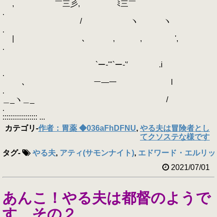
, ￣三彡, ﾐ三￣
.
/ ヽ ヽ
.
| ､ , , ',
.
`ー‐'"`ー‐'′ .i
.
､ ー―一 l
.
＿_ヽ＿_ /
.
:::::::::::::::::: ...
カテゴリ
-
作者：胃薬 ◆036aFhDFNU
,
やる夫は冒険者とし
てクソステな様です
タグ
-
やる夫
,
アティ(サモンナイト)
,
エドワード・エルリッ
2021/07/01
あんこ！やる夫は都督のようで
す その２