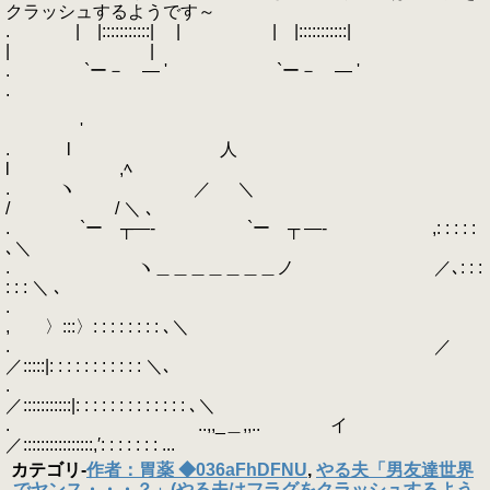
クラッシュするようです～
. | |:::::::::::| | | |:::::::::::|
| |
. `ー－ ― ' `ー－ ― '
.
'
. l 人
l ,ﾍ
. ヽ ／ ＼
/ / ＼ ､
. `ー ┬―‐ `ー ┬ ―‐ ,: : : : :
､＼
. ヽ＿＿＿＿＿＿＿ノ ／､: : :
: : : ＼ ､
.
, 〉:::〉: : : : : : : : ､＼
. ／
／:::::|: : : : : : : : : : : ＼､
.
／:::::::::::|: : : : : : : : : : : : : ､＼
. ..,,_＿,,.. イ
／::::::::::::::::,′: : : : : : : ...
カテゴリ
-
作者：胃薬 ◆036aFhDFNU
,
やる夫「男友達世界
でヤンス・・・？」(やる夫はフラグをクラッシュするよう