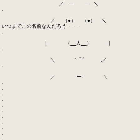
／ ─ ─ ＼
.
／ （●） （●） ＼
いつまでこの名前なんだろう・・・
.
| （__人__） |
.
＼ ｀⌒´ ,／
.
／ ー‐ ＼
.
.
.
.
.
.
.
.
.
.
.