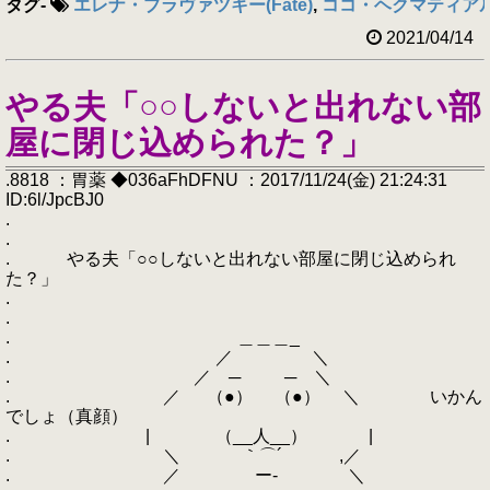
タグ
-
エレナ・ブラヴァツキー(Fate)
,
ココ・ヘクマティア
2021/04/14
やる夫「○○しないと出れない部
屋に閉じ込められた？」
.8818 ：胃薬 ◆036aFhDFNU ：2017/11/24(金) 21:24:31
ID:6l/JpcBJ0
.
.
. やる夫「○○しないと出れない部屋に閉じ込められ
た？」
.
.
. ＿＿＿_
. ／ ＼
. ／ ─ ─ ＼
. ／ （●） （●） ＼ いかん
でしょ（真顔）
. | （__人__） |
. ＼ ｀⌒´ ,／
. ／ ー‐ ＼