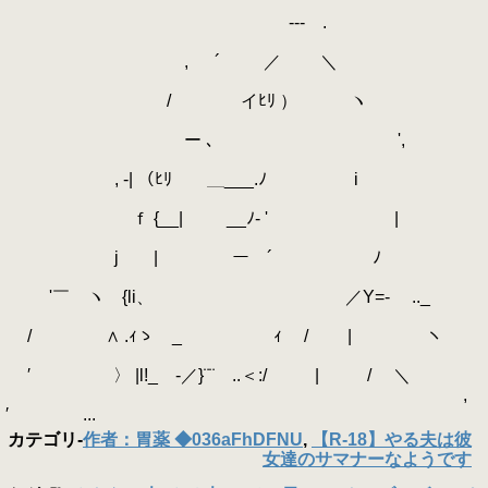
--- .
, ´ ／ ＼
/ イﾋﾘ ） ヽ
ー ､ ',
, ‐| （ﾋﾘ ＿___.ﾉ i
ｆ {__| ゝ __ﾉ- ' |
j | ー ´ ﾉ
'￣ ヽ {li、 ／Y=- .._
/ ∧ .ｨゝ _ ｨ / | ヽ
′ 〉 |l!_ -／}¨¨ ..＜:/ | / ＼
,
′ ...
カテゴリ
-
作者：胃薬 ◆036aFhDFNU
,
【R-18】やる夫は彼
女達のサマナーなようです