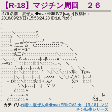
【R-18】マジチン周回 ２６
.476 名前：混ぜ人 ◆mazEBItOV2 [sage] 投稿日：
2018/09/23(日) 15:53:24.28 ID:LrLPlz6K
.
.
.: : : : :＼: : : : : : : : : :.∨
.: : : :.:/ ＼: : : : : : : : :}
.: : : : | _}_:_:_:_: : : :/ ＿＿＿
.: : : :∧ ./三三:ム__/..: : : : : : : : : : : : ~"''*､
.: : : : :.:Ⅵ三三㌢´: : : : : : : : : : : : : : : : : : : :＼
.: : : : : :圦三㌢: : : : : : : : : : : : : : : :＼: : : : : : : ヽ
.＼; : : :{⌒У: :./: : : : : : :.|: :.|!: : : : : ﾑ＼: : : : : :.‘,
.--‐=≦:ゝ′:.;′: : |: : : : |!: :|＼: : : : :ﾑ,.. -、:.＼:.:.:.
.: : : : : : ;′: :.:|: : : : |: : : :/,Ｌ --:.:':, : : : } ＼: :＼ヽ
.: : : : : : |: : ＼|: : : : |: : :.「 ＼!.＼:.＼: : | ｼ芹ﾐ T≧=‐
.: : : : : : |＼: : |: : : : |: : :.| ,.zzzx ＼}＼} .んﾊ 〉 |: : :.!
.一＝彡!: :.:＼!: : : :.圦: :|〃.んﾊ 乂:ｿ |: :.: !
. ′: ＼|: : : : | `;| ` .Ｖ:ソ 、 .ヽ: :.|
. /: : : :.:.∧: : : ‘, ‘,:|
. ./: : : :.:./:.∧: : : ‘, 。 从
. /: : : :.:./: : :.∧: : : ‘, ○ ｲ:.:| ...
カテゴリ
-
作者：混ぜ人＠◆mazEBItOV2 ★
,
【R-18】マジ
チン転生シリーズ