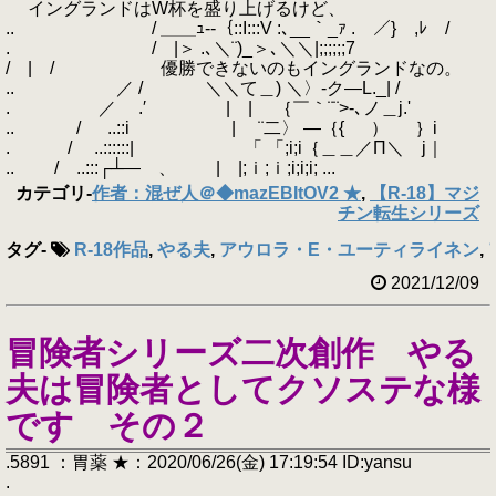
イングランドはW杯を盛り上げるけど、
.. / ＿＿ｭ--｛::I:::V :､__｀_ｧ . ／} ,ﾚ /
. / |＞ .､＼¨)_＞､＼＼|;;;;;;7
/ | / 優勝できないのもイングランドなの。
.. ／ / ＼＼て＿) ＼〉-ク―L._| /
. ／ .′ | | ｛￣｀¨¨>-､ノ＿j.'
.. / ..::i | ¨二〉 ―｛{ ） ｝i
. / ..::::::| 「 「;i;i｛＿＿／Π＼ j｜
.. / ..:::┌┴― 、 | |;ｉ;ｉ;i;i;i; ...
カテゴリ
-
作者：混ぜ人＠◆mazEBItOV2 ★
,
【R-18】マジ
チン転生シリーズ
タグ
-
R-18作品
,
やる夫
,
アウロラ・E・ユーティライネン
,
2021/12/09
冒険者シリーズ二次創作 やる
夫は冒険者としてクソステな様
です その２
.5891 ：胃薬 ★：2020/06/26(金) 17:19:54 ID:yansu
.