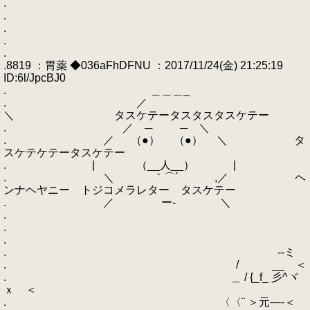
.
.
.
.
.
.8819 ：胃薬 ◆036aFhDFNU ：2017/11/24(金) 21:25:19
ID:6l/JpcBJ0
. ＿＿＿_
. ／
＼ タスケテータスタスタスケテー
. ／ ─ ─ ＼
. ／ （●） （●） ＼ タ
スケテケテータスケテー
. | （__人__） |
. ＼ ｀⌒´ ,／ ヘ
ンナヘヤニー トジコメラレター タスケテー
. ／ ー‐ ＼
.
.
.
. --ミ
. / __ ＜
. ＿ / {_f_ 彡^ヾ
ｘ ＜
. 〈〈¨ ＞元―-＜