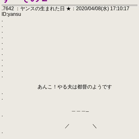
.7642 ：ヤンスの生まれた日 ★：2020/04/08(水) 17:10:17
ID:yansu
.
.
.
.
.
.
.
.
.
.
.
あんこ！やる夫は都督のようです
.
.
＿＿＿_
.
／ ＼
.