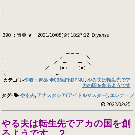
.
.
.
.
.
.
.390 ：胃薬 ★：2021/10/08(金) 18:27:12 ID:yansu
.
.
. ＿＿＿_
. ／ ＼
. ／ ─ ─ ＼
. ／ （●） （●）
＼ ...
カテゴリ
-
作者：胃薬 ◆036aFhDFNU
,
やる夫は転生先でア
カの国を創るようです
タグ
-
やる夫
,
アナスタシア(アイドルマスター)
,
エレナ・ブラ
2022/02/25
やる夫は転生先でアカの国を創
るようです ２