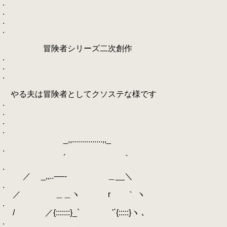
.
.
.
.
冒険者シリーズ二次創作
.
.
.
やる夫は冒険者としてクソステな様です
.
.
.
.
_,,...............,,_
.
´ ｀
.
／ _,,..-―- ＿__＼
.
／ ＿＿ヽ r ｀ ヽ
.
/ ／{:::::::}_` '´{:::::}ヽ ､
.