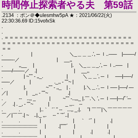
時間停止探索者やる夫 第59話
.2134 ：ポン＠◆uIesmhw5pA ★：2021/06/22(火)
22:30:36.69 ID:15vofxSk
.
.
. ＝＝＝＝＝＝＝＝＝＝＝＝＝＝＝＝＝＝＝＝＝＝＝＝＝＝
＝＝＝＝＝＝＝＝＝＝＝＝＝＝＝＝＝＝＝＝＝＝＝＝＝＝＝
＝＝
. | ＼_＿＿＿.', ─ ｌ..‐── |───‐/
───‐‐／ | __,,
. ,,__ | |. ＼_＿＿_.', ─ ｌ..── |
───/───‐／ .| | __,,
. | ~"'' - ,,_. | ＼＿＿', ─ ｌ ──|──‐/
──‐／ | ._,, - ''"~ |
. |. ~"'' - ,,_ | . |.＼＿.', ─ ｌ── |──/ ─‐
／| | _,, - ''"~ .|
. ‐- ..,, _ | ~"'' -..,,,_ |.￣.＼ ', ─ ｌ──|─‐/ﾞ'─
／ .| . _, - ''"~ | _ ,,.. -‐
. . |..｀゛¨ '' ‐- ...,, _.|. ''l ￣￣|＼￣￣￣￣￣
￣／|￣￣.| ~ ..|._ ,,. -‐ '' ¨"´..|
. . | | ｀゛ﾞ | .|
::::::::::::::::::::::::::::: | .|''''"´ | |
. . | | .| .|
::::::::::::::::::::::::::::: | .| | |