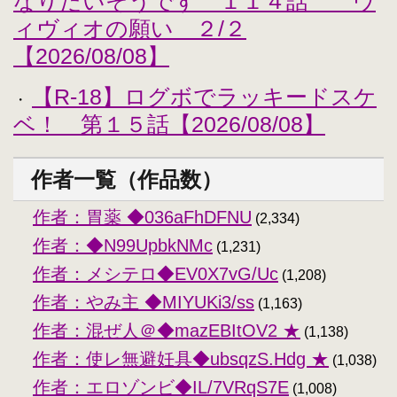
なりたいそうです １１４話 ヴ
ィヴィオの願い ２/２
【2026/08/08】
【R-18】ログボでラッキードスケ
・
ベ！ 第１５話【2026/08/08】
作者一覧（作品数）
作者：胃薬 ◆036aFhDFNU
(2,334)
作者：◆N99UpbkNMc
(1,231)
作者：メシテロ◆EV0X7vG/Uc
(1,208)
作者：やみ主 ◆MIYUKi3/ss
(1,163)
作者：混ぜ人＠◆mazEBItOV2 ★
(1,138)
作者：使レ無避妊具◆ubsqzS.Hdg ★
(1,038)
作者：エロゾンビ◆IL/7VRqS7E
(1,008)