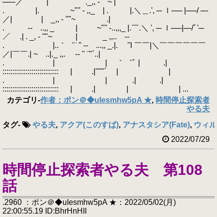
──‐／ | ._,, - ''"~ |
. |. ~"'' - ,,_ | . |.＼＿.', ─ ｌ── |──/ ─‐
／| | _,, - ''"~ .|
. ‐- ..,, _ | ~"'' -..,,,_ |.￣.＼ ', ─ ｌ──|─‐/ﾞ'─
／ .| . _, - ''"~ | _ ,,.. -‐
. |..｀゛¨ '' ‐- ...,, _.|. ''l ￣￣|＼￣￣￣￣￣￣
／|￣￣.| ~ ..|._ ,,. -‐ '' ¨"´..|
. | | ｀゛ﾞ | .|
::::::::::::::::::::::::::::: | .|''''"´ | |
. | | .| .|
::::::::::::::::::::::::::::: | .| | | ...
カテゴリ
-
作者：ポン＠◆uIesmhw5pA ★
,
時間停止探索者
やる夫
タグ
-
やる夫
,
アクア(このすば)
,
アナスタシア(Fate)
,
ウィル
2022/07/29
時間停止探索者やる夫 第108
話
.2960 ：ポン＠◆uIesmhw5pA ★：2022/05/02(月)
22:00:55.19 ID:BhrHnHII