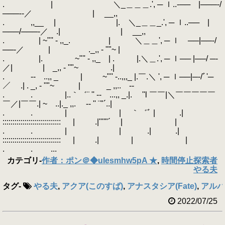
. | ＼_＿＿＿.', ─ ｌ..‐── |───‐/
───‐‐／ | __,,
. ,,__ | |. ＼_＿＿_.', ─ ｌ..── |
───/───‐／ .| | __,,
. | ~"'' - ,,_. | ＼＿＿', ─ ｌ ──|──‐/
──‐／ | ._,, - ''"~ |
. |. ~"'' - ,,_ | . |.＼＿.', ─ ｌ── |──/ ─‐
／| | _,, - ''"~ .|
. ‐- ..,, _ | ~"'' -..,,,_ |.￣.＼ ', ─ ｌ──|─‐/ﾞ'─
／ .| . _, - ''"~ | _ ,,.. -‐
. . |..｀゛¨ '' ‐- ...,, _.|. ''l ￣￣|＼￣￣￣￣￣
￣／|￣￣.| ~ ..|._ ,,. -‐ '' ¨"´..|
. . | | ｀゛ﾞ | .|
::::::::::::::::::::::::::::: | .|''''"´ | |
. . | | .| .|
::::::::::::::::::::::::::::: | .| | |
. . ...
カテゴリ
-
作者：ポン＠◆uIesmhw5pA ★
,
時間停止探索者
やる夫
タグ
-
やる夫
,
アクア(このすば)
,
アナスタシア(Fate)
,
アルパ
2022/07/25