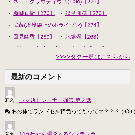
ネロ・クラウディウス(Fate)【279】
・
新城直衛【276】
渡良瀬準【276】
・
・
武蔵(境界線上のホライゾン)【274】
・
風見幽香【269】
水銀燈【263】
・
・
できない夫【262】
キル夫【260】
・
・
>>>>タグ一覧はこちらから
セシリア・オルコット【240】
・
西住みほ【237】
坂本美緒【223】
・
・
最新のコメント
ミーナ・ディートリンデ・ヴィルケ【223】
・
ニャル子【218】
・
ウマ娘トレーナー列伝 第２話
匿名
:
アルトリア・ペンドラゴン(Fate)【214】
・
あの体でランドセル背負ってたってマ？？？ (8/06
ユウキ(SAO)【214】
古明地こいし【210】
・
・
アクア(このすば)【208】
キョン【205】
・
・
10が出たら爆発するシンデレラ
匿名
: