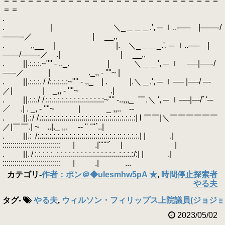
＝＝＝＝＝＝＝＝＝＝＝＝＝＝＝＝＝＝＝＝＝＝＝＝＝＝＝
＝＝
.
. | ＼_＿＿＿.', ─ ｌ..‐── |───‐/
───‐‐／ | __,,
. ,,__ | |. ＼_＿＿_.', ─ ｌ..── |
───/───‐／ .| | __,,
. | |.:.:.:.~"'' - ,,_. | ＼＿＿', ─ ｌ ──|──‐/
──‐／ | ._,, - ''"~ |
. | |.:.:.:. / /:.:.:.:.:~"'' - ,,_ | . |.＼＿.', ─ ｌ── |──/ ─‐
／| | _,, - ''"~ .|
. | |.:.:./ / :.:.:.:.:.:.:.:.:.:.:.:.:.:.:~"'' -..,,,_ ￣.＼ ', ─ ｌ──|─‐/ﾞ'─
／ .| . _, - ''"~ | _ ,,.. -‐
. | |.: / / .:.:.:.:.:.:.:.:.:.:.:.:.:.:.:.:.:.:.:.:.:.:.:.:| l ￣￣|＼￣￣￣￣￣￣
／|￣￣.| ~ ..|._ ,,. -‐ '' ¨"´..|
. | |.: /:.:.:.:.:.:.:.:.:.:.:.:.:.:.:.:.:.:.:.:.::.:.:.:.:.| | .|
::::::::::::::::::::::::::::: | .|''''"´ | |
. | |. / :.:.:.:.:..:.:.:.:.:.:.:.:.:.:.:.:.:.:.:..:.:.:.: /:| | .|
::::::::::::::::::::::::::::: | .| ...
カテゴリ
-
作者：ポン＠◆uIesmhw5pA ★
,
時間停止探索者
やる夫
タグ
-
やる夫
,
ウィルソン・フィリップス上院議員(ジョジョ
2023/05/02