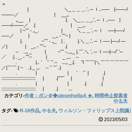
＝
| ＼_＿＿＿.', ─ ｌ..‐── |───‐/
───‐‐／ | __,,
,,__ | |. ＼_＿＿_.', ─ ｌ..── |
───/───‐／ .| | __,,
| ~"'' - ,,_. | ＼＿＿', ─ ｌ ──|──‐/
──‐／ | ._,, - ''"~ |
|. ~"'' - ,,_ | . |.＼＿.', ─ ｌ── |──/ ─‐
／| | _,, - ''"~ .|
‐- ..,, _ | ~"'' -..,,,_ |.￣.＼ ', ─ ｌ──|─‐/ﾞ'─
／ .| . _, - ''"~ | _ ,,.. -‐
. |..｀゛¨ '' ‐- ...,, _.|. ''l ￣￣|＼￣￣￣￣￣￣
／|￣￣.| ~ ..|._ ,,. -‐ '' ¨"´..|
. | | ｀゛ﾞ | .|
::::::::::::::::::::::::::::: | .|''''"´ | |
. | | .| .|
::::::::::::::::::::::::::::: | .| ...
カテゴリ
-
作者：ポン＠◆uIesmhw5pA ★
,
時間停止探索者
やる夫
タグ
-
R-18作品
,
やる夫
,
ウィルソン・フィリップス上院議員
2023/05/03