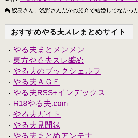
鮫島さん、浅野さんだかの紹介で結婚してなかったっけ？
おすすめやる夫スレまとめサイト
やる夫まとメンメン
・
東方やる夫スレ纏め
・
やる夫のブックシェルフ
・
やる夫ＡＧＥ
・
やる夫RSS+インデックス
・
R18やる夫.com
・
やる夫ガイド
・
やる夫見聞録
・
やる夫まとめアンテナ
・