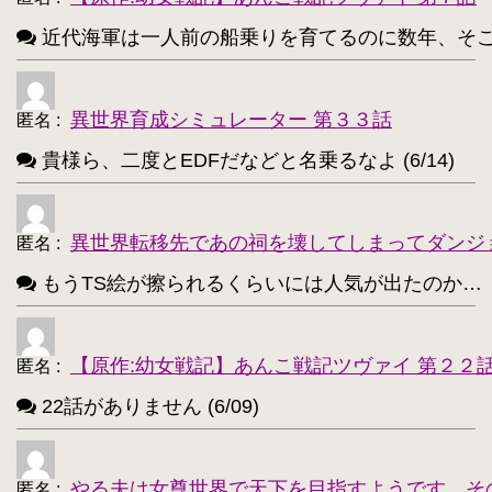
鹿目まどか【168】
・
近代海軍は一人前の船乗りを育てるのに数年、そこから一人
異世界育成シミュレーター 第３３話
匿名
:
貴様ら、二度とEDFだなどと名乗るなよ (6/14)
異世界転移先であの祠を壊してしまってダンジ
匿名
:
もうTS絵が擦られるくらいには人気が出たのか…（困惑） 
【原作:幼女戦記】あんこ戦記ツヴァイ 第２２
匿名
:
22話がありません (6/09)
やる夫は女尊世界で天下を目指すようです そ
匿名
: