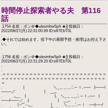
時間停止探索者やる夫 第116
話
.1754 名前：ポン＠◆uIesmhw5pA ★[] 投稿日：
2022/06/27(月) 22:31:00.99 ID:o87EbT0L
.
.◆それでは始めます。投下中の展開予想・推理はお控え下さ
い。
.
.
.1756 名前：ポン＠◆uIesmhw5pA ★[] 投稿日：
2022/06/27(月) 22:31:29.20 ID:o87EbT0L
.
.
.＝＝＝＝＝＝＝＝＝＝＝＝＝＝＝＝＝＝＝＝＝＝＝＝＝＝＝
＝＝＝＝＝＝＝＝＝＝＝＝＝＝＝＝＝＝＝＝＝＝＝＝＝＝＝
＝
. | ＼_＿＿＿.', ─ ｌ..‐── |───‐/
───‐‐／ | __,,
. ,,__ | |. ＼_＿＿_.', ─ ｌ..── |
───/───‐／ .| | __,,
. | ~"'' - ,,_. | ＼＿＿', ─ ｌ ──|──‐/