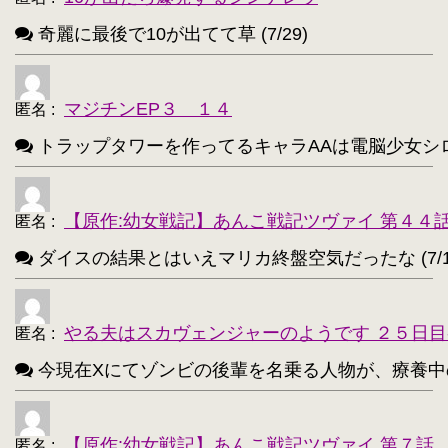
レミリア・スカーレット(東方project)【203】
・
奇麗に最後で10が出てて草 (7/29)
アイリスフィール・フォン・アインツベルン【20
・
高町なのは【202】
浅間・智【198】
・
・
マジチンEP３ １４
匿名
:
響(艦これ)【197】
夜神月【196】
・
・
トラップタワーを作ってるキャラAAは電脳少女シロ(VTube
アティ(サモンナイト)【194】
・
西住まほ【189】
【原作:幼女戦記】あんこ戦記ツヴァイ 第４４
・
匿名
:
ダイスの結果とはいえマリカ終盤空気だったな (7/1
サーニャ・V・リトヴャク【188】
・
アンチョビ(ガルパン)【188】
・
やる夫はスカヴェンジャーのようです ２５日目
匿名
:
不知火(艦これ)【186】
・
今現在Xにてゾンビの後輩を名乗る人物が、療養中のゾンビ
めぐみん(このすば)【172】
・
ターニャ・デグレチャフ【172】
・
【原作:幼女戦記】あんこ戦記ツヴァイ 第７話
匿名
: