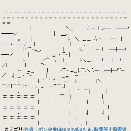
.
.
. ＝＝＝＝＝＝＝＝＝＝＝＝＝＝＝＝＝＝＝＝＝＝＝＝＝＝
＝＝＝＝＝＝＝＝＝＝＝＝＝＝＝＝＝＝＝＝＝＝＝＝＝＝＝
＝＝
. | ＼_＿＿＿.', ─ ｌ..‐── |───‐/
───‐‐／ | __,,
. ,,__ | |. ＼_＿＿_.', ─ ｌ..── |
───/───‐／ .| | __,,
. | ~"'' - ,,_. | ＼＿＿', ─ ｌ ──|──‐/
──‐／ | ._,, - ''"~ |
. |. ~"'' - ,,_ | . |.＼＿.', ─ ｌ── |──/ ─‐
／| | _,, - ''"~ .|
. ‐- ..,, _ | ~"'' -..,,,_ |.￣.＼ ', ─ ｌ──|─‐/ﾞ'─
／ .| . _, - ''"~ | _ ,,.. -‐
. . |..｀゛¨ '' ‐- ...,, _.|. ''l ￣￣|＼￣￣￣￣￣
￣／|￣￣.| ~ ..|._ ,,. -‐ '' ¨"´..|
. . | | ｀゛ﾞ | .|
::::::::::::::::::::::::::::: | .|''''"´ | |
. . | | .| .|
::::::::::::::::::::::::::::: | .| | |
. . | | .| .|
::::::::::::::::::::::::::::: | .| | |
. . | | ,.. | ...
カテゴリ
-
作者：ポン＠◆uIesmhw5pA ★
,
時間停止探索者