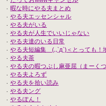
・
暇な時にやる夫まとめ
・
やる夫エッセンシャル
・
やる夫がいる
・
やる夫が人生でいいじゃない
・
やる夫達のいる日常
・
やる夫短編集 (,,`д`)＜とっても
・
やる夫茶
・
やる夫の暇つぶし麻亜屈（まーく
・
やる夫よろず
・
やる夫を拾い読み
・
やる夫ング
・
やるぽん！
・