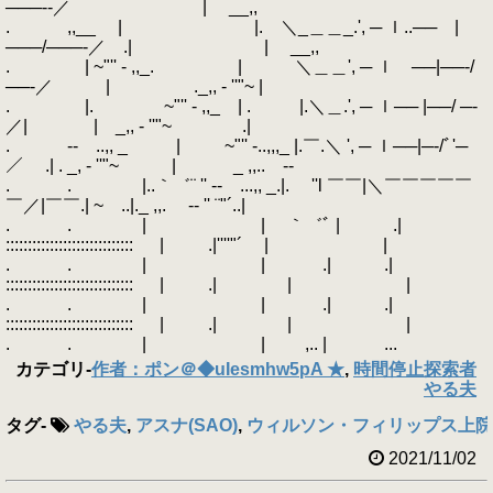
───‐‐／ | __,,
. ,,__ | |. ＼_＿＿_.', ─ ｌ..── |
───/───‐／ .| | __,,
. | ~"'' - ,,_. | ＼＿＿', ─ ｌ ──|──‐/
──‐／ | ._,, - ''"~ |
. |. ~"'' - ,,_ | . |.＼＿.', ─ ｌ── |──/ ─‐
／| | _,, - ''"~ .|
. ‐- ..,, _ | ~"'' -..,,,_ |.￣.＼ ', ─ ｌ──|─‐/ﾞ'─
／ .| . _, - ''"~ | _ ,,.. -‐
. . |..｀゛¨ '' ‐- ...,, _.|. ''l ￣￣|＼￣￣￣￣￣
￣／|￣￣.| ~ ..|._ ,,. -‐ '' ¨"´..|
. . | | ｀゛ﾞ | .|
::::::::::::::::::::::::::::: | .|''''"´ | |
. . | | .| .|
::::::::::::::::::::::::::::: | .| | |
. . | | .| .|
::::::::::::::::::::::::::::: | .| | |
. . | | ,.. | ...
カテゴリ
-
作者：ポン＠◆uIesmhw5pA ★
,
時間停止探索者
やる夫
タグ
-
やる夫
,
アスナ(SAO)
,
ウィルソン・フィリップス上院
2021/11/02