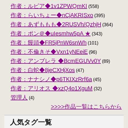
作者：ルピア◆1v1ZPWQmKI
(558)
作者：らいちょー◆nCjAKRISxo
(395)
作者：あずももも◆2RUSVh/QzhjH
(364)
作者：ポン＠◆uIesmhw5pA ★
(343)
作者：饅頭◆FR5jPnW6snWh
(101)
作者：不倫きそ◆Vxn1yNEeiE
(96)
作者：アンブレラ ◆BcmEGUVv0Y
(89)
作者：白蛇◆8jeCXHjXos
(47)
作者：ナナシノ◆p6TKIXzRrf6a
(45)
作者：アリオス ◆xzQ4o1XguM
(32)
管理人
(4)
>>>>作品一覧はこちらから
人気タグ一覧