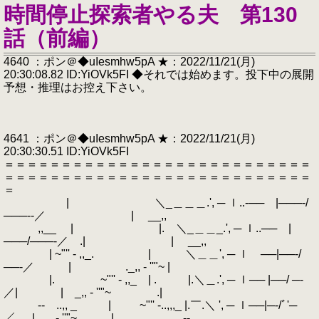
時間停止探索者やる夫 第130
話（前編）
4640 ：ポン＠◆uIesmhw5pA ★：2022/11/21(月)
20:30:08.82 ID:YiOVk5FI ◆それでは始めます。投下中の展開
予想・推理はお控え下さい。
4641 ：ポン＠◆uIesmhw5pA ★：2022/11/21(月)
20:30:30.51 ID:YiOVk5FI
＝＝＝＝＝＝＝＝＝＝＝＝＝＝＝＝＝＝＝＝＝＝＝＝＝＝＝
＝＝＝＝＝＝＝＝＝＝＝＝＝＝＝＝＝＝＝＝＝＝＝＝＝＝＝
＝
| ＼_＿＿＿.', ─ ｌ..‐── |───‐/
───‐‐／ | __,,
,,__ | |. ＼_＿＿_.', ─ ｌ..── |
───/───‐／ .| | __,,
| ~"'' - ,,_. | ＼＿＿', ─ ｌ ──|──‐/
──‐／ | ._,, - ''"~ |
|. ~"'' - ,,_ | . |.＼＿.', ─ ｌ── |──/ ─‐
／| | _,, - ''"~ .|
‐- ..,, _ | ~"'' -..,,,_ |.￣.＼ ', ─ ｌ──|─‐/ﾞ'─
／ .| . _, - ''"~ | _ ,,.. -‐