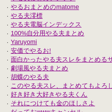
やるおまとめのmatome
・
やる夫澪標
・
やる夫電脳インデックス
・
100%自分用やる夫まとめ
・
Yaruyomi
・
安価でやるお!
・
面白かったやる夫スレをまとめる
・
劇場風やる夫まとめ
・
胡蝶のやる夫
・
このやる夫スレ、まとめてもよろ
・
好き好き大好きやる夫くん
・
それにつけても金のほしさよ
・
だっておwwwキャンセル