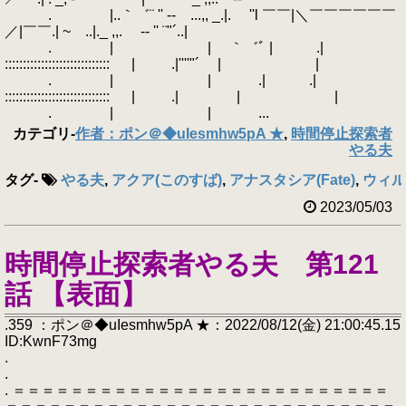
. |..｀゛¨ '' ‐- ...,, _.|. ''l ￣￣|＼￣￣￣￣￣￣
／|￣￣.| ~ ..|._ ,,. -‐ '' ¨"´..|
. | | ｀゛ﾞ | .|
::::::::::::::::::::::::::::: | .|''''"´ | |
. | | .| .|
::::::::::::::::::::::::::::: | .| | |
. | | ...
カテゴリ
-
作者：ポン＠◆uIesmhw5pA ★
,
時間停止探索者
やる夫
タグ
-
やる夫
,
アクア(このすば)
,
アナスタシア(Fate)
,
ウィル
2023/05/03
時間停止探索者やる夫 第121
話 【表面】
.359 ：ポン＠◆uIesmhw5pA ★：2022/08/12(金) 21:00:45.15
ID:KwnF73mg
.
.
. ＝＝＝＝＝＝＝＝＝＝＝＝＝＝＝＝＝＝＝＝＝＝＝＝＝＝