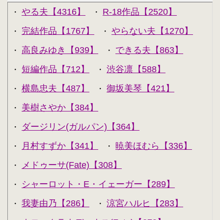
やる夫【4316】
R-18作品【2520】
・
・
完結作品【1767】
やらない夫【1270】
・
・
高良みゆき【939】
できる夫【863】
・
・
短編作品【712】
渋谷凛【588】
・
・
横島忠夫【487】
御坂美琴【421】
・
・
美樹さやか【384】
・
ダージリン(ガルパン)【364】
・
月村すずか【341】
暁美ほむら【336】
・
・
メドゥーサ(Fate)【308】
・
シャーロット・E・イェーガー【289】
・
我妻由乃【286】
涼宮ハルヒ【283】
・
・