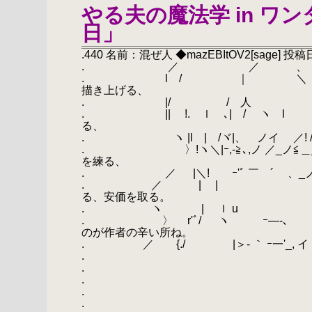
やる夫の魔法学 in ワ
日」
.440 名前：混ぜ人 ◆mazEBItOV2[sage] 投稿日：201
. ／ ／ 、 ＼
. l / ｜ ＼ ヽ 
描き上げる、
. |/ / 人 ヽ, 
. || !. ｌ ､| / ヽ 
る、
. ヽ |l | /ヾ|、 ノイ ／! /
. 〉!ヽ＼|ｰ,‐≧､,ノ ／_ノ≦
を練る、
. ／ |＼! ゝｰ'ﾞ ￣ ´ ゝ、
. ／ | | / ｜
る、安価を取る。
. ヽ | ｌ u u./. |
. 〉 r'ﾞ/ ヽ ｰ─--､ / |:
のが作者の辛い所ね。
. ／ {./ |＞- ｀ ｰ一'_, イ /::::
.
.
.
.
.