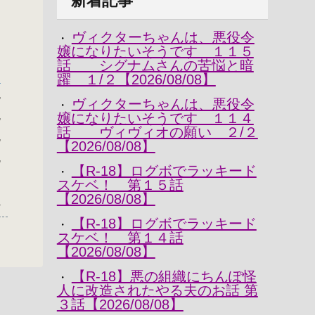
新着記事
ヴィクターちゃんは、悪役令
・
嬢になりたいそうです １１５
話 シグナムさんの苦悩と暗
躍 １/２【2026/08/08】
ド
,
ヴィクターちゃんは、悪役令
・
,
嬢になりたいそうです １１４
話 ヴィヴィオの願い ２/２
,
【2026/08/08】
,
【R-18】ログボでラッキード
・
き
スケベ！ 第１５話
【2026/08/08】
4
【R-18】ログボでラッキード
・
スケベ！ 第１４話
【2026/08/08】
【R-18】悪の組織にちんぽ怪
・
人に改造されたやる夫のお話 第
３話【2026/08/08】