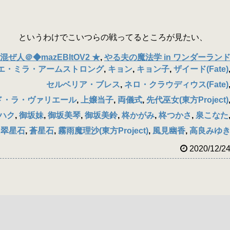
ｌ__.: |: |l というわけでこいつらの戦ってるところが見たい、
混ぜ人＠◆mazEBItOV2 ★
,
やる夫の魔法学 in ワンダーラン
エ・ミラ・アームストロング
,
キョン
,
キョン子
,
ザイード(Fate)
セルベリア・ブレス
,
ネロ・クラウディウス(Fate)
ド・ラ・ヴァリエール
,
上嬢当子
,
両儀式
,
先代巫女(東方Project)
ハク
,
御坂妹
,
御坂美琴
,
御坂美鈴
,
柊かがみ
,
柊つかさ
,
泉こなた
,
翠星石
,
蒼星石
,
霧雨魔理沙(東方Project)
,
風見幽香
,
高良みゆ
2020/12/2