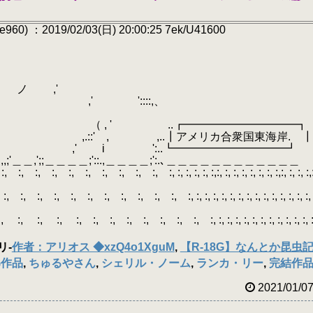
60) ：2019/02/03(日) 20:00:25 7ek/U41600
.
ノ ,'
、 ,' '::::,、
 ..┏━━━━━━━━━━┓
:' , ,..┃アメリカ合衆国東海岸. 
｀ヽ ,' i ':..┗━━━━━━━━━━┛
ヽ ___＿＿＿＿＿＿,,;'＿＿,';;＿＿＿＿;'::.,＿＿＿＿;':.､＿＿＿＿＿＿＿＿＿＿＿＿
:, :, :, :, :, :, :, :, :, :, :, :,:, :, :, :, :, :, :, :,:, :, :, :,:
:, :, :, :, :, :, :, :, :, :, :, :, :, :, :, :, :, :, :, :, 
:, :, :, :, :, :, :, :, :, :, :, :, :, :, :, :, :, :
リ
-
作者：アリオス ◆xzQ4o1XguM
,
【R-18G】なんとか昆虫
G作品
,
ちゅるやさん
,
シェリル・ノーム
,
ランカ・リー
,
完結作
2021/01/0