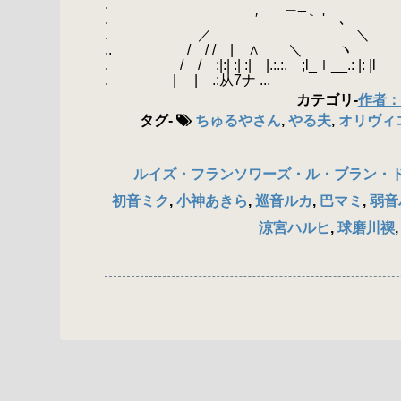
. ＿_
. ′ ｀ ' ､
. ／ ＼
.. / / / | ∧ ＼ ヽ
. / / :|:| :| :| |.:.:. ;l_
. | | .:从7ナ ...
カテゴリ
-
作者：
タグ
-
ちゅるやさん
,
やる夫
,
オリヴィ
ルイズ・フランソワーズ・ル・ブラン・
初音ミク
,
小神あきら
,
巡音ルカ
,
巴マミ
,
弱音
涼宮ハルヒ
,
球磨川禊