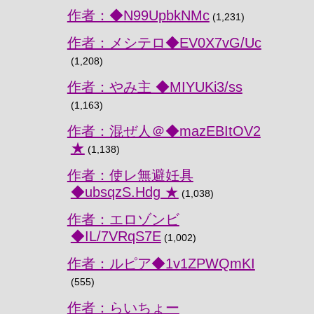
作者：◆N99UpbkNMc
(1,231)
作者：メシテロ◆EV0X7vG/Uc
(1,208)
作者：やみ主 ◆MIYUKi3/ss
(1,163)
作者：混ぜ人＠◆mazEBItOV2
★
(1,138)
作者：使レ無避妊具
◆ubsqzS.Hdg ★
(1,038)
作者：エロゾンビ
◆IL/7VRqS7E
(1,002)
作者：ルピア◆1v1ZPWQmKI
(555)
作者：らいちょー