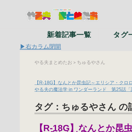
新着記事一覧
タグ
▶右カラム閉開
やる夫まとめたお
ちゅるやさん
>
【R-18G】なんとか昆虫記～エリシア・クロ
やる夫の魔法学 in ワンダーランド 第25話
タグ：ちゅるやさん の
【R-18G】なんとか