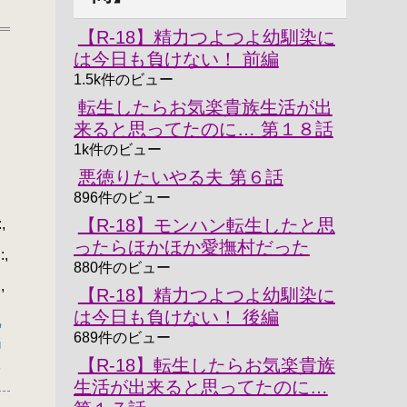
【R-18】精力つよつよ幼馴染に
は今日も負けない！ 前編
1.5k件のビュー
転生したらお気楽貴族生活が出
来ると思ってたのに… 第１８話
1k件のビュー
悪徳りたいやる夫 第６話
┃
896件のビュー
【R-18】モンハン転生したと思
,
ったらほかほか愛撫村だった
:,
880件のビュー
,
【R-18】精力つよつよ幼馴染に
は今日も負けない！ 後編
記
689件のビュー
品
【R-18】転生したらお気楽貴族
7
生活が出来ると思ってたのに…