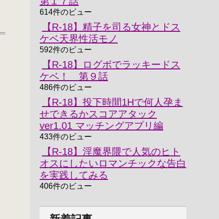
第１７話
614件のビュー
【R-18】精子を司る女神とドス
ケベ天界性活モノ
592件のビュー
【R-18】ログボでラッキードス
ケベ！ 第９話
486件のビュー
【R-18】投下時間1Hで何人孕ま
せできるかスコアアタック
ver1.01 マッチングアプリ編
433件のビュー
【R-18】淫魔界隈で人気のヒト
ぇ
オスにしたいロマンチックな告白
を実践してみる
406件のビュー