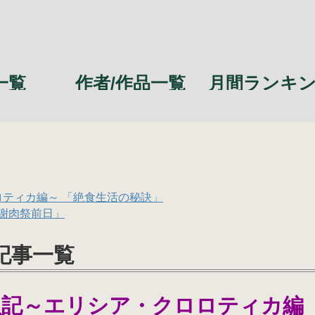
一覧
作者/作品一覧
月間ランキ
ロティカ編～ 「絶食生活の秘訣」
「謝肉祭前日」
記事一覧
昆虫記～エリシア・クロロティカ編