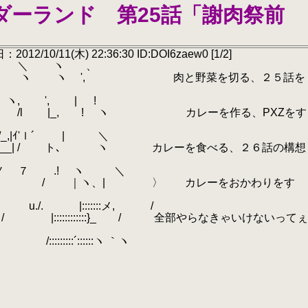
ンダーランド 第25話「謝肉祭前
2/10/11(木) 22:36:30 ID:DOI6zaew0 [1/2]
 ヽ 、
ヽ ', 肉と野菜を切る、２５話を
', | !
l /l |_, ! ヽ カレーを作る、PXZをす
_,|ｲ'ｌ´ | ＼
＿__| / ト､ ヽ カレーを食べる、２６話の構想
_ノ ７ .! ヽ ＼
ヽ、| 〉 カレーをおかわりをす
:::::::メ, /
:::::::::::}_ / 全部やらなきゃいけないって
:::::´::::::ヽ ｀ヽ