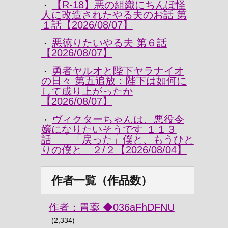
【R-18】悪の組織にちんぽ怪
・
人に改造されたやる夫のお話 第
１話【2026/08/07】
悪徳りたいやる夫 第６話
・
【2026/08/07】
勇者ヤルオと陛下ヤラナイオ
・
の日々 第五追放：陛下は如何に
して成り上がったか
【2026/08/07】
ヴィクターちゃんは、悪役令
・
嬢になりたいそうです １１３
話 「戻った」僕と、もうひと
りの僕と ２/２【2026/08/04】
作者一覧（作品数）
作者：胃薬 ◆036aFhDFNU
(2,334)