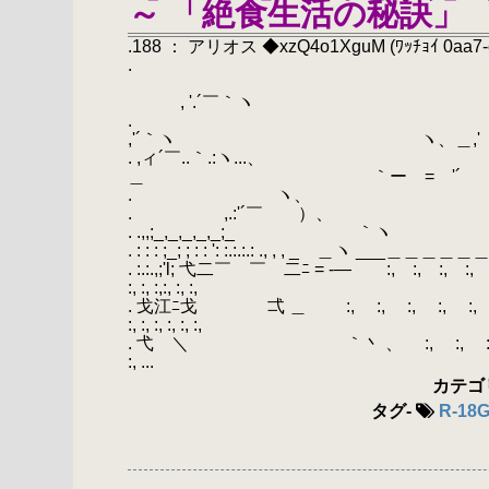
～ 「絶食生活の秘訣」
.188 ： アリオス ◆xzQ4o1XguM (ﾜｯﾁｮｲ 0aa7-e9
.
, '.´￣｀ヽ
,'´｀ヽ ヽ、＿,' 
. ,ィ´￣..｀.:ヽ...
＿ ｀ー = '´
. ヽ、 （ , '
. ,.:'´￣ ）、 ,.:
. .,,;_,_,_,_,_;_ 
. : : : ;_; ; : : ': :.:.:.: ., , , _ ＿
. :.:.,;'l; 弋二￣ ￣ 二ﾆ = -― :, :, :, :, :, :, :, :, 
:, :, :,:, :, :,
. 戈江ﾆ戈 弌 ＿ :, :, :, :, :, :, :, :, :, :, :, 
:, :, :, :, :, :,
. 弋 ＼ ｀丶 、 :, :, :, :, :, :, :, :, :, 
:, ...
カテゴ
タグ
-
R-18