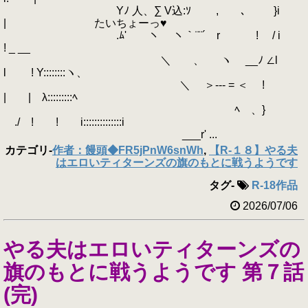
Yﾉ 人、∑ V込:ｿ , 、 }i
| たいちょーっ♥
.ﾑ' ヽ ヽ｀¨¨´ r ! / i
! _ __
＼ ゝ、 ヽ __ﾉ ∠l
l ! Y::::::::ヽ、
＼ ＞‐-- = ＜ !
| | λ:::::::::ﾍ
ゝ ﾍ 、}
./ ! ! i::::::::::::::i
___r' ...
カテゴリ
-
作者：饅頭◆FR5jPnW6snWh
,
【R-１８】やる夫
はエロいティターンズの旗のもとに戦うようです
タグ
-
R-18作品
2026/07/06
やる夫はエロいティターンズの
旗のもとに戦うようです 第７話
(完)