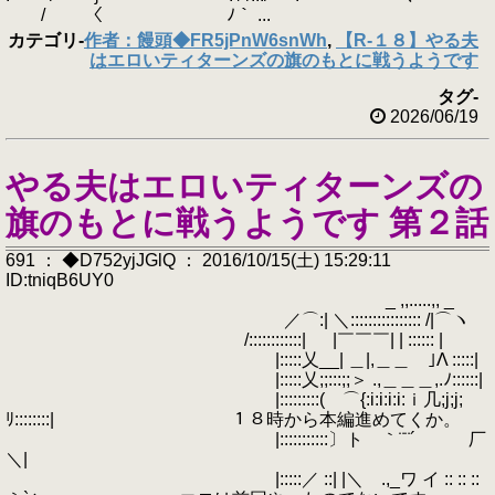
/ 〈 ﾉ｀ ...
カテゴリ
-
作者：饅頭◆FR5jPnW6snWh
,
【R-１８】やる夫
はエロいティターンズの旗のもとに戦うようです
タグ
-
2026/06/19
やる夫はエロいティターンズの
旗のもとに戦うようです 第２話
691 ： ◆D752yjJGlQ ： 2016/10/15(土) 15:29:11
ID:tniqB6UY0
_ ,,.....,, _
／⌒:| ＼:::::::::::::::: /|⌒ヽ
/::::::::::::| |￣￣￣| | :::::: |
|:::::乂__| ＿|,＿＿ ｣Λ :::::|
|:::::乂;;:::;;＞ .,＿＿＿,.ﾉ::::::|
|:::::::::( ⌒{:i:i:i:i:ｉ几;j;j;
ﾘ::::::::| １８時から本編進めてくか。
|:::::::::::〕ト ｀¨¨´ 厂
＼|
|:::::／ ::| |＼ .,_ワ イ :: :: ::