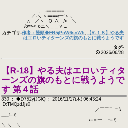
, -======= .
. ／-＼ ＞====r一'＞ ､
. ∧ﾆﾆ／ヽニOﾆ∧ />＿＼
/o=><ﾆoニ＼＿＿∨ ...
カテゴリ
-
作者：饅頭◆FR5jPnW6snWh
,
【R-１８】やる夫
はエロいティターンズの旗のもとに戦うようです
タグ
-
2026/06/28
【R-18】やる夫はエロいティタ
ーンズの旗のもとに戦うようで
す 第４話
830 ： ◆D752yjJGlQ ： 2016/11/17(木) 06:43:24
ID:TMQzdJjs0
／￣￣¨¨ ﾆ=ミ
＿_r=ミ
___/=＝一 ｰ=ミ
＼ ＼ ＼