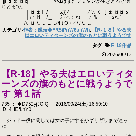
i]|i:i:i:i:i:i:i:i:i:| >>1はまだフミタンが生きとると信
じとるで。
|i:i:i:i:i:ｉ:/ .//}}ﾉ ノ'ｧ.〈＿]|i:i:i:i:i:i:i:i:/
|ｉ:i:i:i:ｉ/＿_ 斗匕 〉s≦ ／./i/............≧s｡′
. 八i:i:i:i/...............{/{ ( O ) ／/ /i/... ...
カテゴリ
-
作者：饅頭◆FR5jPnW6snWh
,
【R-１８】やる夫
はエロいティターンズの旗のもとに戦うようです
タグ
-
R-18作品
2026/06/13
【R-18】やる夫はエロいティタ
ーンズの旗のもとに戦うようで
す 第１話
735 ： ◆D752yjJGlQ ： 2016/09/24(土) 16:59:10
ID:i4HEfLhY0
ジュドー役に関しては女の子にするかギリギリまで迷っ
た。