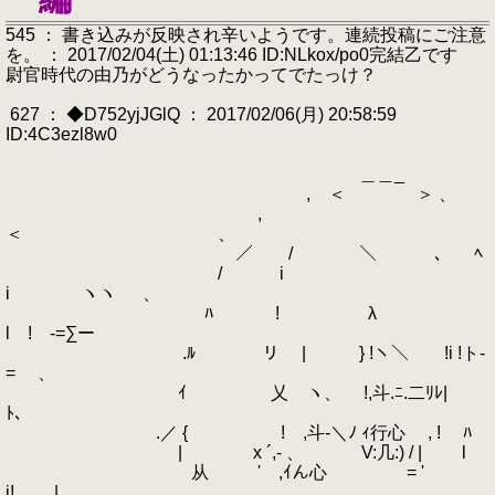
545 ： 書き込みが反映され辛いようです。連続投稿にご注意
を。 ： 2017/02/04(土) 01:13:46 ID:NLkox/po0完結乙です
尉官時代の由乃がどうなったかってでたっけ？
627 ： ◆D752yjJGlQ ： 2017/02/06(月) 20:58:59
ID:4C3ezl8w0
＿＿_
, ＜ ＞ 、
,
＜ ゝ、
／ / ＼ 、 ﾍ
/ i
i ヽヽ ゝ 、
ﾊ ! λ
l ! -=∑ー
.ﾙ リ | } !ヽ＼ !i !ト-
= ゝ、
ｲ 乂 ヽ、 !,斗.ﾆ.二ﾘﾚ|
ﾄ、￣
.／ { ! ,斗-＼ﾉ ｨ行心 ゝ, ! ﾊ
| x ´,- 、 V:几:) / | l
从 ' ,ｲん心 ゝ= '
i! |