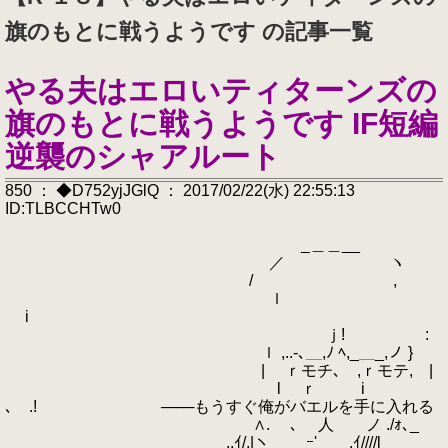
旗のもとに戦うようです の記事一覧
やる夫はエロいティターンズの
旗のもとに戦うようです IF短編
逆襲のシャアルート
850 ： ◆D752yjJGlQ ： 2017/02/22(水) 22:55:13
ID:TLBCCHTw0
_＿＿__
／ ヽ
/ ,
ｌ
i
ｊ! :
ｌ ,..-､＿,ﾉ ﾍ,_＿_,ノ }
| ｒモチ､ ,ｒモテ, |
l ｒ i
､ .! ───もうすぐ俺がバエルを手に入れる
∧. ゝ､ 人 ノ ./ｫ､_
_,,ｲ/,|ヽ ￣ ｰ'￣ ,ｲ////l