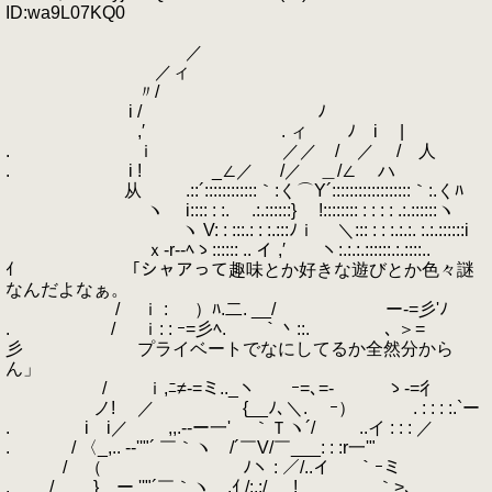
ID:wa9L07KQ0
／
／ィ
〃/
i / ﾉ
,′ . ィ ﾉ i |
. ｉ ／／ / ／ / 人
. i ! _∠／ /／ ＿/∠ ハ
从 .::´::::::::::::｀:く⌒Y´::::::::::::::::::｀:.くﾊ
ヽ i:::: : :. .:.::::::} !:::::::: : : : : .:.::::::ヽ
ヽ V: : :::.: : :.:::ﾉｉ ＼::: : : :.:.:. :.:.::::::i
ｘ‐r‐‐ﾍゝ:::::: .. イ ,′ ヽ:.:.:.::::::.:.::::..
ｲ 「シャアって趣味とか好きな遊びとか色々謎
なんだよなぁ。
/ ｉ : ）ﾊ.二. __/ ー‐=彡'ﾉ
. / ｉ: : ｰ=彡ﾍ. ｀丶::. ､ ＞=
彡 プライベートでなにしてるか全然分から
ん」
/ ｉ,ﾆ≠-=ミ.._ヽ ｰ=､=‐ ゝ-=彳
ノ! ／ {__ﾉ､＼. ｰ） . : : : :.`ー
. i i／ ,,.-‐ー一' ｀Ｔヽ´/ ..イ : : : ／
. / 〈_,.. -‐''"´ ￣｀ヽ /´￣V/￣___: : :r一'"
/ （ ﾉヽ : ／/..イ ｀ｰミ
. / } ー ''"´￣｀ヽゝ.ｲ /:.:/ ! ｀>､