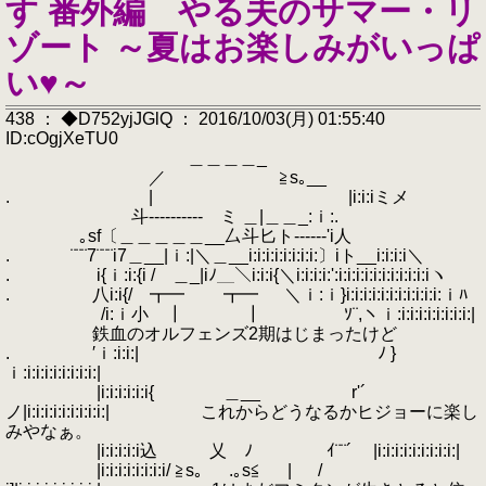
す 番外編 やる夫のサマー・リ
ゾート ～夏はお楽しみがいっぱ
い♥～
438 ： ◆D752yjJGlQ ： 2016/10/03(月) 01:55:40
ID:cOgjXeTU0
＿＿＿＿_
／ ≧s｡__
. | |i:i:iミメ
斗---------- ミ ＿|＿＿_:ｉ:.
｡sf〔＿＿＿＿＿__厶斗匕ト------'i人
. ¨¨¨7¨¨¨i7＿__|ｉ:|＼＿__i:i:i:i:i:i:i:i:〕iト__i:i:i:i＼
. i{ｉ:i:{i / ＿_|iﾉ＿＼i:i:i{＼i:i:i:i:':i:i:i:i:i:i:i:i:i:i:iヽ
. 八i:i{/ ┳━ ┳━ ＼ｉ:ｉ}i:i:i:i:i:i:i:i:i:i:i:ｉﾊ
/i:ｉ小 ┃ ┃ ｿ¨,ヽｉ:i:i:i:i:i:i:i:i:|
鉄血のオルフェンズ2期はじまったけど
. ′ｉ:i:i:| ﾉ }
ｉ:i:i:i:i:i:i:i:i:|
|i:i:i:i:i:i{ ＿__ r'´
ノ|i:i:i:i:i:i:i:i:i:| これからどうなるかヒジョーに楽し
みやなぁ。
|i:i:i:i:i込 乂 ﾉ ｲ¨¨´ |i:i:i:i:i:i:i:i:i:|
|i:i:i:i:i:i:i:i/ ≧s｡ .｡s≦ | /