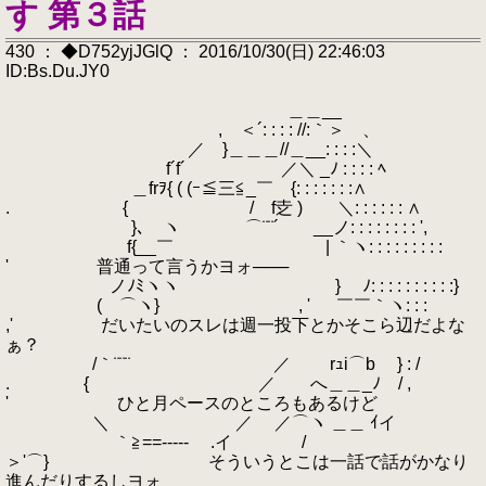
す 第３話
430 ： ◆D752yjJGlQ ： 2016/10/30(日) 22:46:03
ID:Bs.Du.JY0
＿＿__
, ＜´: : : : //:｀＞ 、
／ }＿＿＿//＿__: : : :＼
f´f´ ／＼ _ﾉ : : : : ﾍ
＿frｦ{ ( (ｰ≦三≦_￣ {: : : : : : :∧
. { / f赱 ) ＼: : : : : : ∧
}､ ヽ ⌒¨¨´ __ノ: : : : : : : : ',
f{__￣ | ｀ヽ: : : : : : : : :
' 普通って言うかヨォ───
ノﾉﾐヽヽ } ﾉ: : : : : : : : : :}
( ⌒ヽ} , ' ￣￣｀ヽ: : :
,' だいたいのスレは週一投下とかそこら辺だよな
ぁ？
/｀¨¨¨ ／ rｭi⌒b } : /
. { ／ へ＿＿_ﾉ / ,
' ひと月ペースのところもあるけど
＼ ／ ／⌒ヽ ＿＿ ｲイ
｀≧==----- .イ /
＞'⌒} そういうとこは一話で話がかなり
進んだりするしヨォ