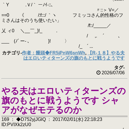
｀Y .Ｖ/｀ ーﾉｲ‐::､
〃::＞ V=／ ゝ
==0 《 /:f:::/ ｀ヽ フミッコさん的性格のフ
ミさんはそのうち使いたい」
/f::/_____／
乂 ィ0 ＼__￣_}!_ .
/ ゝ ,. ´ ､
___ (ﾉ´ ー‐ ､ }! 〉
/_ ´ ...
カテゴリ
-
作者：饅頭◆FR5jPnW6snWh
,
【R-１８】やる夫
はエロいティターンズの旗のもとに戦うようです
タグ
-
2026/07/06
やる夫はエロいティターンズの
旗のもとに戦うようです シャ
アがなぜモテるのか
169 ： ◆D752yjJGlQ ： 2017/02/01(水) 22:18:23
ID:PVIXk2zU0