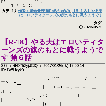
|:./ ， : : : : : : : '，
r| :〈 : : :.〉: 〉 ...
カテゴリ
-
作者：饅頭◆FR5jPnW6snWh
,
【R-１８】やる夫
はエロいティターンズの旗のもとに戦うようです
タグ
-
2026/06/30
【R-18】やる夫はエロいティタ
ーンズの旗のもとに戦うようで
す 第６話
837 ： ◆D752yjJGlQ ： 2017/01/26(木) 17:00:14
ID:J3r5Ucyk0
＿____＿_____ ____
,, -.T.^^^^ | .7 ^
￣.^──.ｰ __
| .,__∟--ｒ.ｰ--.ｊｰ─-＋--... ､ ＿_
.」 ､ |
.〈.ﾌ .ｌ | |
| | .^ ﾆ.“ｰ.|
| ) | | |