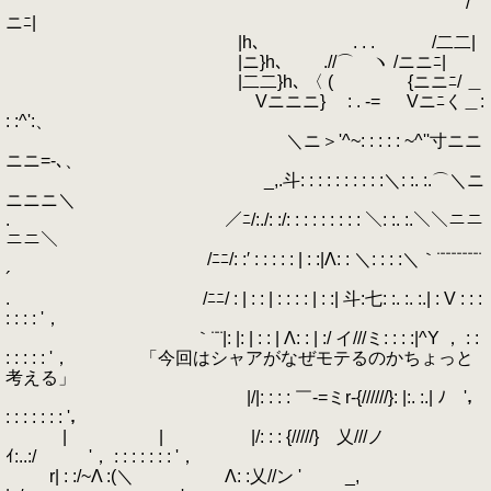
/
ニﾆ|
|h､ . . . /二二|
|ニ}h､ .//⌒ ヽ /ニニﾆ|
|二二}h､ 〈 ( {ニニﾆ/ ＿
Vニニニ} : . -= Vニﾆく＿:
: :^':、
＼ニ＞'^~: : : : : ~^''寸ニニ
ニニ=-､、
_,.斗: : : : : : : : : :＼: :. :.⌒＼ニ
ニニニ＼
. ／ﾆ/:./: :/: : : : : : : : : ＼: :. :.＼＼ニニ
ニニ＼
/ﾆﾆ/: :′ : : : : : | : :|Λ: : ＼: : : :＼｀¨¨¨¨¨¨¨¨
´
. /ﾆﾆ/ : | : : | : : : : | : :| 斗:七: :. :. :.| : V : : :
: : : : '，
｀¨¨|: |: | : : | Λ: : | :/ イ///ミ: : : :|^Y ， : :
: : : : : '， 「今回はシャアがなぜモテるのかちょっと
考える」
|/|: : : : ￣-=ミr-{//////}: |:. :.| ﾉ '，
: : : : : : : '，
| | |/: : : {/////} 乂///ノ
ｲ:..:/ '， : : : : : : : '，
r| : :/~Λ :(＼ Λ: :乂//ン ' _,