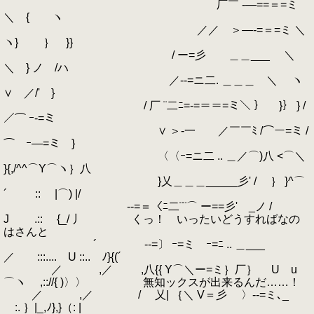
厂￣ -―==＝=ミ
＼ { ヽ
／／ ＞―‐=＝=ミ ＼
ヽ} ｝ }}
/ ー=彡 ＿＿___ ＼
＼ } ノ /ハ
／-‐=ニ二. ＿＿＿ ＼ ヽ
∨ ／/' }
/ 厂 ¨二ﾆ=‐=＝＝=ミ＼ ｝ }｝ } /
／⌒ ｰ‐=ミ
∨ ＞‐一 ／￣￣ﾐ /⌒ー=ミ /
⌒ ｰ―=ミ }
〈〈ｰ=ニ二 .. ＿／⌒)八 <⌒＼
}{,/^^⌒Y⌒ヽ｝八
}乂＿＿＿_____彡' / ｝ }^⌒
´ :: |⌒) |/
-‐=＝〈ﾆ二¨¨⌒ ー==彡' _ノ /
J .:: {_/ 丿 くっ！ いったいどうすればなの
はさんと
´ -‐=〕 ｰ=ミ ｰ=ﾆ .. ＿___
／ :::.... U ::.. ﾉ}{(´
／ ,／ ,八{{ Y⌒＼ー=ミ｝厂｝ U u
⌒ヽ ,:://{ )〉〉 無知ックスが出来るんだ……！
／ ,／ / 乂| ｛＼ V＝彡 〉-‐=ミ､_
:. ｝|_,ﾉ},}（: |