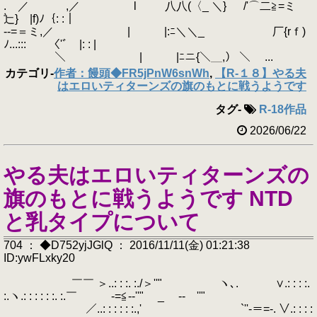
. ／ ,／ l 八八(〈_ ＼} /'⌒二≧=ミ
辷} |f)ﾉ｛: :｜
-‐=＝ミ,／ | |:ﾆ＼＼_ 厂{rｆ)
ﾉ...::: 〈'ﾞ |: : |
＼ | |ﾆニ{＼＿,） ＼ ...
カテゴリ
-
作者：饅頭◆FR5jPnW6snWh
,
【R-１８】やる夫
はエロいティターンズの旗のもとに戦うようです
タグ
-
R-18作品
2026/06/22
やる夫はエロいティターンズの
旗のもとに戦うようです NTD
と乳タイプについて
704 ： ◆D752yjJGlQ ： 2016/11/11(金) 01:21:38
ID:ywFLxky20
￣￣ ＞..: : :. :./＞''" ゝヽ､. ∨.: : : :.
:.ヽ.: : : : : :. :.￣ -=≦-‐''" _ -‐ ''"
／..: : : : : :.,' `''‐＝=-. ∨.: : : :