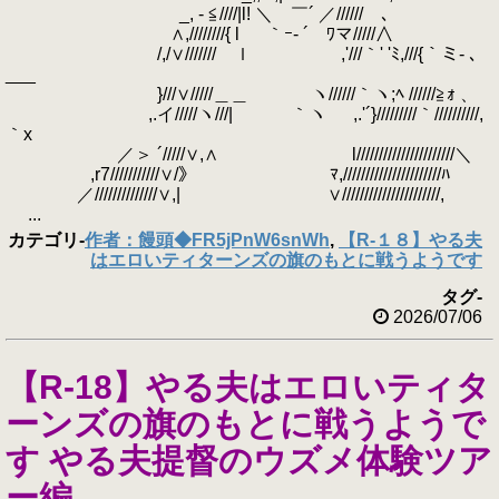
_, - ≦////|l! ＼ ￣´ ／//////ゝ､
∧,////////{ l ｀ｰ‐ ´ ﾜマ/////∧
/,/∨/////// ｌ ,'///｀' 'ﾐ,///{｀ミ- ､
___
}///∨/////＿＿ ヽ//////｀ヽ;ﾍ //////≧ｫ 、
,.イ/////ヽ///| ｀ヽ ,.'´}/////////｀//////////,
｀x
／＞ ´/////∨,∧ l//////////////////////＼
,r7///////////∨/》 ﾏ,//////////////////////ﾊ
／//////////////∨,| ∨//////////////////////,
...
カテゴリ
-
作者：饅頭◆FR5jPnW6snWh
,
【R-１８】やる夫
はエロいティターンズの旗のもとに戦うようです
タグ
-
2026/07/06
【R-18】やる夫はエロいティタ
ーンズの旗のもとに戦うようで
す やる夫提督のウズメ体験ツア
ー編