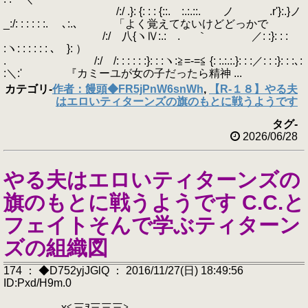
/:/ .}: {: : : {::. :.:.::. ノ .r'}:.}ノ
_:/: : : : : :. ､:.､ 「よく覚えてないけどどっかで
/:/ 八{ヽⅣ:.:ゝ. ｀ ／: :}: : :
:ヽ: : : : : : ､ }: ）
. /:/ /: : : : : :}: : :ヽ:≧=-=≦ {: :.:.:.}: : :／: : :}: : :､:
:＼:' 『カミーユが女の子だったら精神 ...
カテゴリ
-
作者：饅頭◆FR5jPnW6snWh
,
【R-１８】やる夫
はエロいティターンズの旗のもとに戦うようです
タグ
-
2026/06/28
やる夫はエロいティターンズの
旗のもとに戦うようです C.C.と
フェイトそんで学ぶティターン
ズの組織図
174 ： ◆D752yjJGlQ ： 2016/11/27(日) 18:49:56
ID:Pxd/H9m.0
,x≦三ｦ三三三≧ .、