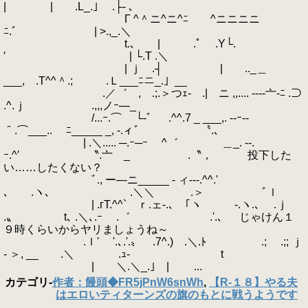
| | .L_.｣ .├- ､
Г ^＾ニ^ニ^ﾆ ^ニニニニ
ﾆ.ﾞ | >.,_.＼
t.､ | .ﾟ .Y└.
′ | └.T .＼
| ｊ .┤ | .._＿
___, .Τ^^＾.; .Ｌ___ﾆニ_.」__
.／゛ , .;.＞つｪ- .| ニ ,,.... ----亠-ﾆ .⊃
.^.ｊ .,,,ノｰ─-_
/...ｰ.⌒ └-゛ .^^.7 _ ___,. --ｰ--
＾.⌒___.. ﾆ_____ _, -.ィ゛ 〝.､
| .＼..... ─.ｰ─ｰ ^゛ ＿_. --.
ｰ.^′ 〝.亠 _ .〝， 投下した
い……したくない？
ﾞ., ー─-ニ_____ - ィ---.^^.'
､ .ヽ､ .＼＼ .＞ ﾞｌ
| .гT.^^` ｒ.ェ-.､ ｢ヽ -.ヽ.､ .ｊ
.〟 t､ .＼､.ｰ .゛ .'.､ じゃけん１
９時くらいからヤリましょうね～
.ｌ' '.､.'.〟 .7^.) .＼.ﾄ .; .;; ｊ
- ＞, __ .＼ .ｭ- t
| ＼.＼_.｣ | ...
カテゴリ
-
作者：饅頭◆FR5jPnW6snWh
,
【R-１８】やる夫
はエロいティターンズの旗のもとに戦うようです