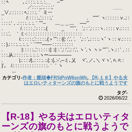
: : ﾍ ､.: : : :. :. :. :.＿ -‐''"
／: : : :,'.: : : :,' ＿＿
_∨.: : : : : : ﾍ.: : : :.｀ ミー
. /: : : : :.,'.: : : :,' . ''''"´ ヽ: : : : : : ∨..: :
: : : :.‘，.: : : :. :. :.｀"''‐- ....＿＿.... ──'''
. /. : : : : ,'.: : : :.{ _ ''"´', ',: : ',: : : :ヽ. : : : : ∨.: : : :
: : :.', ｀ミ-: : : : : : : : : : : : : : : : : : : : : : : :
i: : : : : :,': : : : :.{＞''": : {{: :',', ', ',: : ',.: : : :.ヽﾞヽ : : ∨.: : : :
: : }.: : : :. :. :. :.｀¨¨''''''─── : : : : : : : : :
. |: : : : :.,': : : : : :{: :{: : ',: :',',: :',', ヽ ',ヽ ヽ＞''"´',ヽ.: : '，: :
: : :.从.: : : : : :. :. :. :.ヽー───────
. |.: : : :/|..: : : :. :.{: :{､:-',─ミ､乂 ヾ', ／､＼ヾヽ', ﾊ. ﾊ: :
}',. /.: : : : : : : : : : : : : : :.｀｀ヽ
...
カテゴリ
-
作者：饅頭◆FR5jPnW6snWh
,
【R-１８】やる夫
はエロいティターンズの旗のもとに戦うようです
タグ
-
2026/06/22
【R-18】やる夫はエロいティタ
ーンズの旗のもとに戦うようで