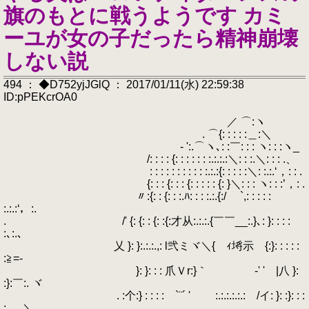
旗のもとに戦うようです カミ
ーユが女の子だったら精神崩壊
しない説
494 ： ◆D752yjJGlQ ： 2017/01/11(水) 22:59:38
ID:pPEKcrOA0
／ ⌒:ヽ
. ⌒{: : : : :＿:＼
- ':.⌒ヽ､: :￣: : : ヽ: : :ヽ_
/: : : : {: : : : : : :.:.:.:＼: : :.＼: : : .、
: : : : : : : : : : :.:.:{: : : : :＼: :.:.‘，: : .
{: : : {: : : {: : : : : {: }＼: : : ヽ: : :’，: .
〃:{: : {: : :.ﾊ: : : :.:.{:/ `,: : : : :
:.:.:‘，:.
. /' {: {: : {: :{:才从:.:.:.{￣￣__:.}､: }: : : :
:､:.､
乂 }: }:.:.:.,: l弐ミヾ＼{ ｨ埓示 {:}: : : : :
:≧=-
}: }: : : 爪Ｖr:}｀ ゞ-' ' |八 }:
:}:￣:. ヾ
. :个:} : : : :ゝ`¨´ ' :.:.:.:.:.: /イ: }: :}: : :
: . ＼