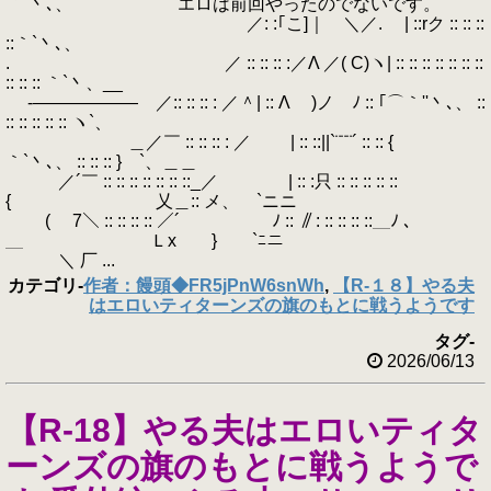
｀`丶､、 エロは前回やったのでないです。
／: :｢こ]｜ ＼／. | ::rク :: :: ::
::｀`丶､、
. ／ :: :: :: :／Λ ／( C)ヽ| :: :: :: :: :: :: ::
:: :: :: ｀`丶、__
-―――――― ／:: :: :: : ／＾| :: Λ )ノ ﾉ :: ｢⌒｀''丶､、 ::
:: :: :: :: :: ヽ`、
＿／￣ :: :: :: : ／ | :: ::||`¨¨¨´ :: :: {
｀`丶､、 :: :: :: } `、＿＿
／´￣ :: :: :: :: :: :: ::_／ | :: :只 :: :: :: :: ::
{ 乂＿:: メ、 `ニニ
(￣ 7＼ :: :: :: :: ／´ ﾉ :: ∥: :: :: :: ::＿ﾉ ､
＿ Ｌx } `ﾆニ
＼ 厂 ...
カテゴリ
-
作者：饅頭◆FR5jPnW6snWh
,
【R-１８】やる夫
はエロいティターンズの旗のもとに戦うようです
タグ
-
2026/06/13
【R-18】やる夫はエロいティタ
ーンズの旗のもとに戦うようで