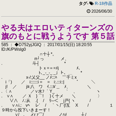
タグ
-
R-18作品
2026/06/30
やる夫はエロいティターンズの
旗のもとに戦うようです 第５話
585 ： ◆D752yjJGlQ ： 2017/01/15(日) 18:20:55
ID:/K/PWslg0
∩十┼ *。
rr┘っ メ、
. 斗┤ *
トｘ=＝=ﾒj ﾒ、
ﾄ､_‐_‐_ _」ト、＿ *
. x‐/:乂父__ ノﾒ:::ﾊ ￣干ミx
i「) ／ i:::::::i = = i:.:::i::| ﾟ ＼
j! ／ jﾙ:八 ワ ｲ.:::ﾙ'＿ ﾒ、 ＼
. 〈 ∧ ／∨水ﾌ ｀Y_ ｀ 、 ヽ
. ∨∧ ／ Ｘ } ⌒! }く十メ ＼ 〉
∨∧ ﾉ.:从 .{ / ﾘ─＜ j戸{ ヽ /
. ∨∧i.: vﾍ レ' / ￣｀ヽ厂{!互 X / １
９時から投下いきまーす！
∨/ゞ. __メr ｧ⌒/ _ノﾊﾒ￣ ┼ /