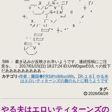
___ ヌ _/_斗＜ .二7 |ﾟ/
∨ ｀ヽ／レ'⌒Ｖ⌒{ ┼
〈___ノ_..斗=ミx/ i! *
十。 / >‐┘ メ
Ｘ. /⌒ヽ／ 。
*メ /｀ヽ/ Ｘ
/::::::/ﾟ* ┼ 。* ﾟ
/::::::/
「｀ミ/:::::/
i!:::::: ｀∨
j／⌒V
＼__ノ
586 ： 書き込みが反映され辛いようです。連続投稿にご注
意を。 ： 2017/01/15(日) 18:27:24 ID:UrWDgaxE0久々の投下
だあああああああああ ...
カテゴリ
-
作者：饅頭◆FR5jPnW6snWh
,
【R-１８】やる夫
はエロいティターンズの旗のもとに戦うようです
タグ
-
2026/06/28
やる夫はエロいティターンズの