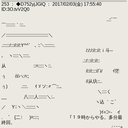
253 ： ◆D752yjJGlQ ： 2017/02/03(金) 17:55:40
ID:3O.tvV2Q0
..::´￣
￣::::::::｀:::..
／:::::::::::::::::::::::::::::::::::::＼
.::::::/:::i!:i!:Y^^` ､ ::＼::::::::.
/:/:/:i!::i!:ｉ斗--
､ ヽ:::::＼:::::.
.::/:::i!::i!::
从 ::ﾊ:::::ヽ::.
i!:i!::::i!´i/ ｲ茫
ぅ i!/ハ:ﾊ:;
i!从圦::..
ぅ) .::::. ｲゞソ:〃⌒::.、
＼::::く
__ 八:::::人:::::::＼:..
ヽ込 ｀こ´
／ Yﾆヽ＼::::::::ヽ
)ｲ=＞- イ
. ´ {二〉 )ﾊ::::; 「１９時からやる。多分最
終回。
〈ﾆﾆﾆﾊ