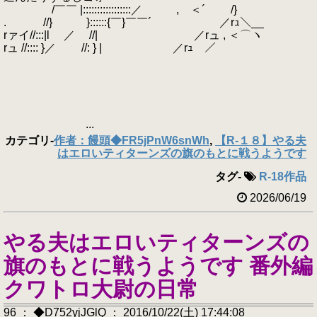
/￣￣ |:::::::::::::::::／ , ＜´ /}
. //} }::::::{￣}￣￣´ ／rｭ＼__
rァイ//:::|l ／ //| ／rュ , ＜⌒ヽ
rュ //:::: }／ //: } | ／rｭ ／
...
カテゴリ
-
作者：饅頭◆FR5jPnW6snWh
,
【R-１８】やる夫
はエロいティターンズの旗のもとに戦うようです
タグ
-
R-18作品
2026/06/19
やる夫はエロいティターンズの
旗のもとに戦うようです 番外編
クワトロ大尉の日常
96 ： ◆D752yjJGlQ ： 2016/10/22(土) 17:44:08