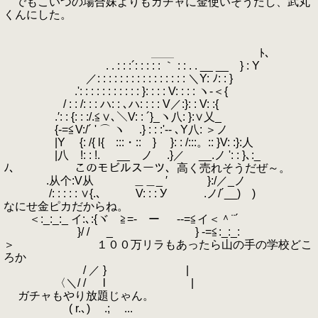
でもこいつの場合妹よりもガチャに金使いそうだし、武丸
くんにした。
＿＿ ﾄ､
. . : : :´: : : : : ｀ : : . . __ __ } : Y
／: : : : : : : : : : : : : : : : ＼Y: ﾉ: : }
.': : : : : : : : : : : }: : : : V: : : : ヽ-＜{
/ : : /: : : ハ: : ､ハ: : : : V／:}: : V: :{
.′: : {: : :/.≦∨､＼V: : ´}_ヽ八: }:∨乂_
{-=≦V:/´ ' ⌒ ヽ .} : : :'‐- ､Y八: ＞ノ
|Y {: /{ l{ :::・:: } }: : /:::。:: }V: :}:人
|八 !: : !. ゝ __ ノ .}／ゝ __.ノ ': : }､:_
ﾉ､ このモビルスーツ、高く売れそうだぜ～。
.从个:V从 ＿＿_ ′ }:/／_ノ
/: : : : : ∨{.､ V: : : У .ノ/´__) )
なにせ金ピカだからね。
＜:_:_:_ イ:､:{ヾ ≧=- ー --=≦イ＜＾¨´
}/ / _ } -=≦:_:_:
＞ １００万リラもあったら山の手の学校どこ
ろか
/ ／ } |
〈＼/ / l |
ガチャもやり放題じゃん。
( r.､) .; ...