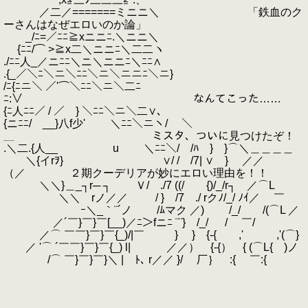
／二／=======ミニニ＼ 「鉄血のク
ーさんはなぜエロいのか論」
_/ﾆ=／ﾆﾆ≧xニニﾆ.＼ニニ＼
{ﾆﾆ/⌒ >≧x二＼ニニﾆ＼二二ヽ
./ﾆﾆ人_／ニﾆﾆ＼ニ＼ニニﾆ＼ﾆﾆ∧
.{_／＼ﾆ＼ニ＼ﾆﾆ＼ニ＼ニニﾆ＼ニ}
/ﾆ{ﾆニ＼ ／'⌒＼ﾆﾆ＼ニ＼二ﾆ
ﾆ:∨ なんてこった……
{ﾆ人ﾆﾆ／ / ／ } ＼ﾆﾆ＼ニ＼二∨､
{ニﾆﾆ/ __}八f少' ＼ﾆﾆ＼ニヽ/ ＼
＿ ミスタ、ついに見つけたぞ！
.＼二.{人__ u ＼ﾆﾆ＼/ /ﾊ } }⌒＼＿＿＿＿
＼{イrｦ} ∨/ / /7| ∨ } ／／
（／ ２期クーデリアが妙にエロい理由を！！
＼＼}＿_┐r─ ┐ Ｖ/ ./7 ((/ {)/_/r┐ ／⌒L
＼＼ rノ／／ / } /7 ./ rクﾉ/_/ ﾉｲ／ ￣
ｰ＼_｀¨´ノ /ﾑマク ／) /_/ /(⌒L ／
／´￣}￣}￣[__)／ﾆ＞fニﾆ ¨¨} /_/ / ￣/
／⌒ ￣￣}￣}￣{_)/|￣ } } {-{ ,' ,'(⌒}
／ '⌒ ´￣￣}￣}￣{_) l| ／／） {-{） { (⌒L{ )ノ
/⌒ ￣}￣}￣}＼ | ﾄ､ r／／ }/ 厂｝ :{ ￣:{