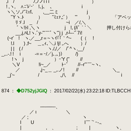
,i / ﾉ,ﾉノi i i ）
! ,ヽ, ∧ﾆ'ﾚ'ｰ' !､j､ ､ i
ヽ＼ソ,ﾉ''ﾐｪf､ ,__二ミ j
"Yヽ.ﾄ ） ''ﾐｪｧ,;ﾞ） '" ） 「アベッ
ﾘゞ.l _ / ~i ／/,＼
.
ﾞヽ!ﾄl ,＼ヽ j !, (/iﾞ｀' ＼ 押し付け
__,j,ﾊL!ヽ.ﾞy‐'"￣ﾞヽ'"j j
.
,r┴‐‐'ﾞ7i!
(~r' ! ヽ.／__,r＝~ヽｲ｢｢｀^~ (（ !
!.l ) ,f~ ＿,,ｨ､＼,i !j! ,.へ ）/
| | ( / ヽ./,/／ /ﾞ^ヽ.__/
_,..-.! ! i -=＝ｰ/／j､,､)） /)
!ヽ j ）ｰ'Y (" //
＼V !i~_／ ﾄｰﾞ //‐-r'"￣~ヽ､
／ ,j~_＿ _,.ノ!
.
// ＼_
_j'~ / ,八 // i
.
874 ：
◆D752yjJGlQ
： 2017/02/22(水) 23:22:18 ID:TLBCC
-─‐──‐-、
／ ι ＼
／ ; ヽ
.
l U l￣ `' ｰ-.､
| , 、 ; | ヽ、