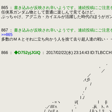
865 ：
書き込みが反映され辛いようです。連続投稿にご注意
任侠系ガンダム物として普通に楽しんで見てるけど、
ぶっちゃけ、アグニカ・カイエルが活躍した時代のほうがガ
867 ：
書き込みが反映され辛いようです。連続投稿にご注意
>>865
多数のＭＡとそれに立ち向かう人を捨て去り超人達の戦い・
866 ：
◆D752yjJGlQ
： 2017/02/22(水) 23:14:43 ID:TLBCC
,
.
／ 
／
,ｨ彡 
/ 
/
,′ } i 
l ./ +-+‐‐
- =ヽ i/{ l {i 从/ ﾘ
.／////∧ ', .从 ﾄ､ ﾊ } ﾘ 
/
.
/∨//.∧
.
! { {iヽ !
.
ﾘ ヽ{