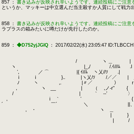
857 ：
書き込みが反映され辛いようです。連続投稿にご注意
というか、マッキーは中立選んだ当主殺すか人質にして戦力
858 ：
書き込みが反映され辛いようです。連続投稿にご注意
ラプラスの箱みたいに噂だけが先行したのか。
859 ：
◆D752yjJGlQ
： 2017/02/22(水) 23:05:47 ID:TLBCC
/ ヽ ＿ 
ヽ |_,/ /.ｲ///ﾑ .
', ／ ⌒
.
|{ ｲ//ﾑ ヽ乂//ｿ
i i }..
.
|ヽ乂/ｿ /／／ 
ﾉ ヽ ,.
.
|〃／ ） r 
, ヽ __ | （ ,ノ-r'′ {
/ | ｀ゝ-‐’ 〉 ヽ-―' ―
, i ｀
.
' { / -'
´ ￣´
.
＼ ||、{￣ ヽ
, ・ ヽ ＿ | {
ゝ | } ｀`―― 
| / { ｀{￣