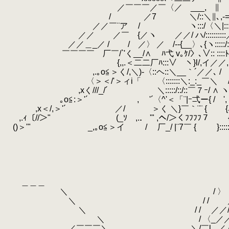
／￣￣￣／￣〈／ ___, ∥
/ ／7 ＼/::＼∥､,-=/＿__/＼
／／￣¨ア / ヽ:::/〈＼|::::￣
／／ ／￣ {／ヽ ／／/ ハ/::::::::::／:
／／＿_／ / / ／〉 ／ /‐‐{__〉､{ヽ:::::/::
￣￣￣￣ 厂￣/`'く__/∧ ﾊ弋 v｡ｹ/〉､∨:: ::::
{,,.＜二二厂ﾊ:::∨ ヽ}l/,イ／／,.イ
,.｡o≦＞く/,＼)‐〈::ヘ::＼__｀´／／､ / |
〈＞＜/'＞ィi「 〈:::::::＼:_:_￣＼ / 
,xく///_/´ ＼:::::/::/::￣７ｰ/ ∧ ヽ／::＼::＼::::
｡o≦:＞'´ ,
.
'´〈^'＜「¨|ｰ弌ー{ 
,x＜/,＞'´ ／/ ＞く ＼}￣｀¨¨ { {､:::::::::/:
,.ｨ〔//＞" (_ｿ ,.． '" ,ヘ/＞くﾌﾌﾌﾌ７ {::::＼/:r
()＞'" _,｡o≦＞イ / 厂_/ |¨7￣ { }::::::::{::::￣ｰ
＿＿＿ _
＼ / 〉 _ / 
.
＼ / / ／ / /
＼ / / ／／/ /_
＼ / 〈_／／ / /
／￣￣￣＼ ＼/￣l _／ /_