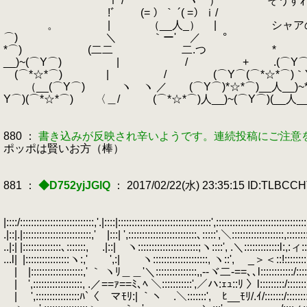
ｉ / ⌒ ⌒ ヽ ） そうすれば四方八
!ﾞ (= ）｀ ´( =）ｉ/
。 | （__人_） | シャアの意見にあ
⌒) ＼ ｀ー' ／ °
*⌒) (二二 二.つ * (
__)~(⌒Y⌒) | / + .(⌒Y⌒) (
(⌒*☆*⌒) | / (⌒Y⌒(⌒*☆*⌒)｀Y⌒)
（__(⌒Y⌒) ヽ ヽ ／ (⌒Y⌒)*☆*⌒)__人__)~*
Y⌒)(⌒*☆*⌒) 〈＿/ (⌒*☆*⌒)人__)~(⌒Y⌒)(__人__
880 ：
書き込みが反映され辛いようです。連続投稿にご注意
ポッポは賢いお方（棒）
881 ：
◆D752yjJGlQ
： 2017/02/22(水) 23:35:15 ID:TLBCC
|::::/:::::::::::::::::::::::::::,'.|::::|::::::::::::::::::::::::::::::::::',:::::::::::::::::::::::::::::::::
.|::|.|:::::::::::::::::::::::::,' |:::| ',:::::::::::::::::::::::::､:::::',＼:::::::::::::::::::,::::::::
..|:| |::::::::::::::､:::::::, .|::| ヽ::::::::::::::::::::::;ヽ::::', .＼:::::::::::::l:,:ィ::::::
...l|
.
|::::::::::::::::ヽ:,' ',:| ヽ::::::::::::::::::::, ヽ::', _＞＜::!::::::::::::::
| |:::::::::::::::::::,' ｀ ヽﾘ＿＿'＼:::::::::::::::,,-‐ヾ二-==､､l::::::::::::/::::::::
| ',::::::::::::::::::, .／==ｧ==ﾐ､ﾍ ＼:::::::::::',／ハ:ｪｭ::ﾘ 〉l:::::::::/:::::::
| ',::::::::::::::::ﾊ`〈 マﾓﾘ:| ｀ヽ .＼:::::::', ﾋ__ﾓﾘ/.ｲ/:::::::/:::::::::::