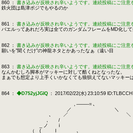
860 ：
書き込みが反映され辛いようです。連続投稿にご注意
鉄火団は島津ポジでもやるのか
861 ：
書き込みが反映され辛いようです。連続投稿にご注意
バエルってあれだろ実は全てのガンダムフレームをMD化し
862 ：
書き込みが反映され辛いようです。連続投稿にご注意
願いを”聞くだけ”の神龍ネタとかあったなぁ（遠い目
863 ：
書き込みが反映され辛いようです。連続投稿にご注意
なんかむしろ脚本がマッキーに対して酷くねとなったな。
まぁでも想定より上手くいかなくても狼狽えてないマッキー
864 ：
◆D752yjJGlQ
： 2017/02/22(水) 23:10:59 ID:TLBCC
, -───-= ､
／ ＼
､ ／ ＼
, / 
_ ノ i '
（ ( l ､ 