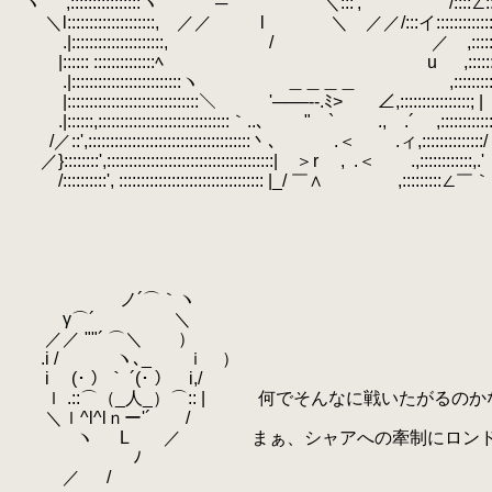
ヽ
.
',::::::::::::::::ヽ ｀─' ＼:::', /::::∠:::::::::
.
＼l::::::::::::::::::::, ／／
.
l ＼ ／／/:::イ::::::::
.|:::::::::::::::::::::, / ／ ,:::::::::::::::
.
|:::::: ::::::::::::::ﾍ u ,:::::::
.
.|:::::::::::::::::::::::::ヽ ＿＿＿＿ ,:::::::::::::::::
|::::::::::::::::::::::::::::::＼ '───--.ﾐ> ∠,::::::::::::::::; | ／::
.|::::::,::::::::::::::::::::::::::::::｀..､ " ` ., .´ ,:::::::::::::::/ .
.
/／::',:::::::::::::::::::::::::::::::::::::丶､ .＜ .ィ,::::::::::::::
／}::::::::',::::::::::::::::::::::::::::::::::::::| ＞r ,
.
.＜ .,::::::::::::
/::::::::::', ::::::::::::::::::::::::::::::::: |_/ ￣∧ ,:::::::::∠￣｀
ノ´⌒｀ヽ
γ⌒´ ＼
／／ ""´ ⌒＼ ）
.i / ヽ､_ ｉ ）
i (･ ）｀ ´(･ ） i,/
ｌ .::⌒（_人_）⌒:: | 何でそんなに戦いたがるのか
＼ｌ^l^lｎー'´ /
ヽ L ／ まぁ、シャアへの牽制にロンド・ベ
ゝ ﾉ
／ /