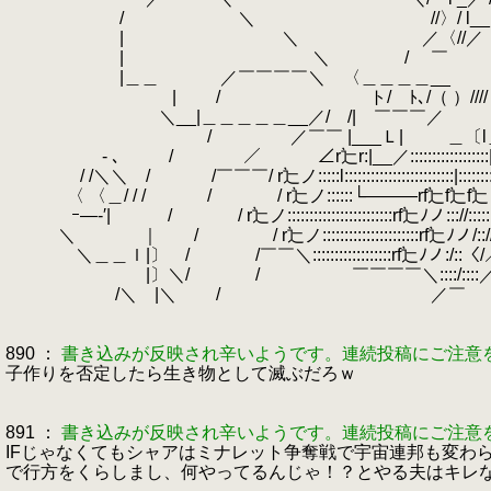
/ ＼ //〉/ l__／＼ ＼从人_
.
| ＼ ／〈
.
| ＼ / ￣ } ≧ 
.
|＿＿ ／￣￣￣￣
| / ト/ ﾄ､/（ ）////＞ 、 ≧
＼__|＿＿＿＿＿__
/ ／￣￣ |___Ｌ| ＿〔l＿＿＿＿__ ＼
- ､ / ／ ∠r辷r:|__／::::::::::::::::::|::::::::::::|:‐＼___〉/
/ /＼＼ / /￣￣￣/ r辷ノ:::::l:::::::::::::::::::::::::|:::::::::::
.
〈 〈＿/ / / / / r辷ノ::::::└―――rf辷f辷f
ｰ―‐′| / / r辷ノ::::::::::::::::::::::::rf辷ﾉノ::://:
＼ ｜ / / r辷ノ::::::::::::::::::::::rf辷ﾉノ/::/
.
＼＿＿ｌ|〕 / /￣￣＼::::::::::::::::::rf辷ﾉノ:/
|〕＼/ / ￣￣￣￣＼::::/:::
/＼ |＼ / ／￣ /
890 ：
書き込みが反映され辛いようです。連続投稿にご注意
子作りを否定したら生き物として滅ぶだろｗ
891 ：
書き込みが反映され辛いようです。連続投稿にご注意
IFじゃなくてもシャアはミナレット争奪戦で宇宙連邦も変わ
で行方をくらしまし、何やってるんじゃ！？とやる夫はキレ