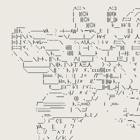
,ﾍﾆﾆヽ ,ﾍﾆｺ , ―--
| |(◎i ||(/i)i ／" ／"
| |(◎i ||/_|)i /'ﾆﾆ/ ,
___ | |(◎i ﾚ__ ﾄﾚ'ミ /＼|
_|∥ﾄ, , --------vλ 〉--i----ﾒд┘ヽーv=､_l: | ∥.|
|○)~|＼iヽ,____ ´￣｀ー＼/_____|__／ ﾄvイ ヽ__∨
|○) .|ヾ.＼ﾄ-vレ-‐´￣￣＼ 〈-､∧l人,-､ 〉i ∨ /:::::＼ 〃::
|ﾆﾆﾆ|ヾ､｀ ＼ハ_____ i回 〉---|｀ヽ､___/|~￣|i|: |::::::::::::i__
.＼ ＼ ｀ ＼ﾄ､__｀ i回 λ_____ﾄ | | -‐ﾄ|: i;::::::
.＼___＼|~ﾄ ､ ||＼ﾄ､__ ∧| ____| ｀ヽ|____l三_|
|_________|＼i|ﾄ､ |＼ﾚ丁 λ三人 〉-〉_-ﾄ､ ｀ヾ
＼_______.＼||｀｀ﾄ､ |-′/ ゞ､`ｪｪｪ/回ｪ=〈 ＼ ヾ
|===「|=､：〈| ./〃 /7￣~|l-||,,,,, |゛ 
|_____ﾄl=､ﾄ､_| /〃 //.ﾟ"""|| ||ψ ﾄ､｡ 〉 i: |
ゝﾋ___.|ﾆi￣ ﾚ´l /ヾﾆ､､__||=||_,,i┤ ＼.人__ |: |
, -‐―--- ､, ‐|./ 〃 √｀┬′ ゞ､__`/／i .`i ｀i|i
ノ """" i))ゝ､__/.ノ /'"" ｀ー＜,_λ
/""";;;;;;;;;;;;;;:::.
.
ﾄ､ﾆ,==i》 i ,==- /＼
〈;;;;;;;;;;''''"""""' |゛＼;;;/ ゞ, ,;; /
ゝ､==- ___________.ﾄ､ﾐ ノ ~l`ー-―´`ゞ-
__〉i￣ぐ|; "/ `‐ｨ′ ｀‐´i｀ー-､
уλ._ |; / "/ ｀'‐λ ｀ー-´
〈.〈/ ￣∧ '/ / ｀'ー-
〉､ヽ__/／ﾚ;_／