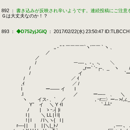
892 ：
書き込みが反映され辛いようです。連続投稿にご注意
Ｇは大丈夫なのか！？
893 ：
◆D752yjJGlQ
： 2017/02/22(水) 23:50:47 ID:TLBCC
,, - '' " ￣￣￣￣`ヽ'￣￣ ` ヽ 、
／ `ヽ
／ `ｰ- 、 「そし
/ ー---- 、- 、-､ ＼ ﾉ
/ ,,rー` `ｰ┌-、_ ヽ / _|_
/ イ `ー＋イ
/ ／ ｲ |l
,ｲ ／ / ﾉ 
l ー―― イ l ／
.l ／ ー―‐- 、 ＼
ヽ イス- 、`
.
／ , ｰr:
Y" イ
.
＼ Y ｲl ` ┴
ﾉ | ゝｰ.┤ |i
l |
.
＼ LL |
! | l / l＼ヽ{ l | r―ｲ 
r―‐| | | | |＼