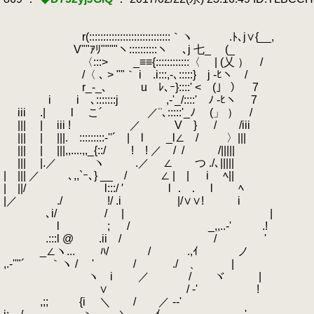
r(:::::::::::::::::::::::::::::｀ヽ .ﾄ､j∨{__,
V""ｱﾘ""""ヽ::::::::::ヽ ､j 七_ (_
〈:::> ゞ_≡≡{::::::::::::〈 | (乂 ） /
/〈 ､ > ""｀ i .i:::,-､:::::} j ‐ﾋヽ /
r_-_､ u ﾚ､ｰ}::::' < (」 ） 7
i i ､:::::::j ,-'_/::::' ﾉ ‐ﾋヽ 7
iii .| l こ´ ／¨､:::::'_ﾉ (」 ） /
||| | iii ! ／ V }
.
/ /iii
||| | |||.ゝ:::::::::‐''´ | l _l∠ / 〉|||
||| | |||,,....,,_{::/ ! ! ／ /
.
/ /|||||
||| |.／ ヽ .／ ∠ つ ./､|||||
| ||| ／ ､,,`ｰ､} __ / ∠ | | i ﾍ||
| ||/ l:::/ ′ l ． ． l ﾍ
|／ ./ !/ .i |/∨∨! i
､i/ / | | 「U.C.0087年
.
l ; / _,,..-' .!
.
.:::l @ .ii / / '
_∠ヽ...
.
ﾊ/ / .,ｲ ノ
,.-''"´ ｀ヽ / ' / ./ 、 |
ヽ i ／ / ヾ |
∨ / ‐' !
,;; {i ＼ / ／ -‐'