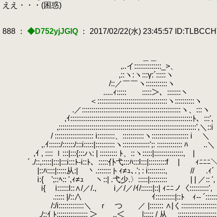
ええ・・・(困惑)
888 ：
◆D752yjJGlQ
： 2017/02/22(水) 23:45:57 ID:TLBCC
＿＿
,..イ::::::::::::::_>、
,::ヽ:ヽ:::γ:´:::::ヽ
/::／￣￣ヽ:::::::::::ヽ
.....ｨ:::::￣￣:::::＞、:::::::ヽ
＜::::::::::::::::::::::::::::::::::::ヽ::::::::::ヽ
.／:::::::::::::::::::::::::::::::::::::::::::::::::::ヽ、:::ヽ
,ｲ:::::::::::::::::::::::::::::::::::::::::::::::::::::::::::::::ﾄ、:::',
,:::::::::::::::::::::::::::::::::::::::::::::::::::::::::::::::::::::::',＼::i
/ :::::::::::::::::::: i:::::::::、:::::::::::ヽ::::::::::::::::::: i ＼
,.ｲ::::::/::::::/:::i:::::|::::::::::ヽ::::::::::
,ｲ , :::: ｌ:::|:::{:::ハ: | ::::::::: ﾄ、::ヽ:::::|:::::::::::::::,
´ ./::,:::::|:::|:::i:::ﾄ-i::ﾄ、:::::仆弋:::ﾊ:::l:::|:
|::ﾊ::::|:::::从:| 丶.:::::::トｨ≠ｭ､.'; : i:::::::::, // .ｨ´
i:{ ';::ﾍ:: ',ｨ≠ｭ ヽ::| .弋少.〉:::::|::::
i{ i::::::l::∧/／/., i／/／/ｲ/::::::|::| ｨﾆﾆノ〈::::::
.::::: |/::∧ ｲ::::::::::|::ﾄ ｨ-- ´:::
/:/i:::::::::::::＼ ｒ つ ／ |::::::: ∧|く:::::::::::::::::
./::ｲ ﾄ:::::::::::::::: ＞ ..＜
.
|::::: / 从__ ::::::::::::::::::::::