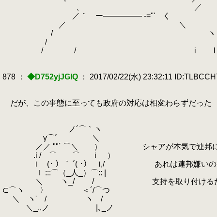
ゝ、 ／ ロンド・ベ
／｀ ー――――― ‐=''' く
／ ＼ ジェガンの量産を強行
/ ヽ
.
/
.
'
/ / i l
878 ：
◆D752yjJGlQ
： 2017/02/22(水) 23:32:11 ID:TLBCC
だが、この事態に至っても政府の対応は相変わらずだった
ノ´⌒｀ヽ
γ⌒´ ＼
／／ ""´ ⌒＼ ） シャアが本気で連邦に仕
.i / ⌒ ⌒ ｉ ）
i (･ ）｀ ´( ･） i,/ あれは連邦嫌いの
ｌ :::⌒（_人_）⌒:: |
＼ ヽ_/ / 支持を取り付けるための
⊂⌒ヽ 〉 ＜´/⌒つ
＼ ヽ' / ヽ /
＼_,,ノ |､_ノ