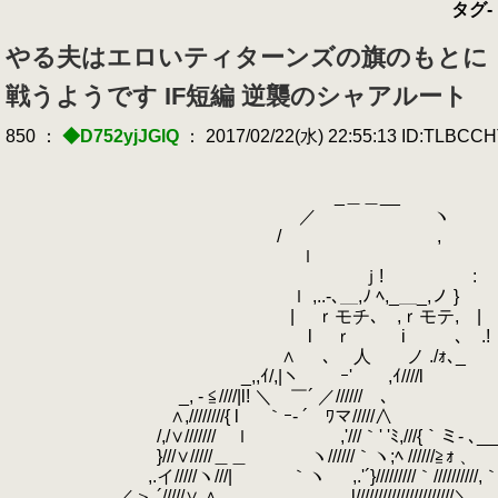
タグ-
やる夫はエロいティターンズの旗のもとに
戦うようです IF短編 逆襲のシャアルート
850 ：
◆D752yjJGlQ
： 2017/02/22(水) 22:55:13 ID:TLBCC
_＿＿__
／ ヽ
/ ,
ｌ 
ｊ! :
ｌ ,..-､＿,ﾉ ﾍ,_＿_,ノ }
| ｒモチ､ ,ｒモテ, |
l ｒ i ､ .! ───も
∧
.
ゝ､ 人 ノ ./ｫ､_
_,,ｲ/,|ヽ ￣ ｰ'￣ ,ｲ////l
_, - ≦////|l! ＼ ￣´ ／//////ゝ､
∧,////////{ l ｀ｰ‐ ´ ﾜマ/////∧
/,/∨/////// ｌ ,'///｀' 'ﾐ,///{｀ミ- ､__
}///∨/////＿＿ ヽ//////｀ヽ;ﾍ //////≧ｫ 、
,.イ/////ヽ///| ｀ヽ ,.'´}/////////｀//////////,｀
／＞ ´/////∨,∧ l//////////////////////＼