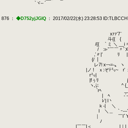
`ヾ-‐ ´
876 ：
◆D752yjJGlQ
： 2017/02/22(水) 23:28:53 ID:TLBCC
xｧｧ'7¨￣￣ミ･
斗{{ { ＿
/{{ ` ミ ＼ __i〃
/ ≫"￣￣〃ﾞ刈⌒ー-＝
,'〃|′ ﾘ |l | `! 「
{/ ｜ ﾘ 
レ7! x￢=-〟 ヽ , -=￢x ﾄ
|ノ ! ｘ:ぞﾃ㍉~ r' ｘ
r㍉| | k㍉ 地球連
|fぅﾘ j ぶ
ヽぶ ^ {_〉 
`rﾍ ___
| ﾍ ‐´―‐｀‐ / リ 地
ﾚ'| l丶 ￣ , '
ｋ‐| ＼ ／ |‐ｫ 政
l ＼＿ ` ｰ--‐' 
｜ ￣lﾞYﾞ｢￣//////! 
ﾉ |｜| ////
|￣￣l＜ _ |｜| ////////