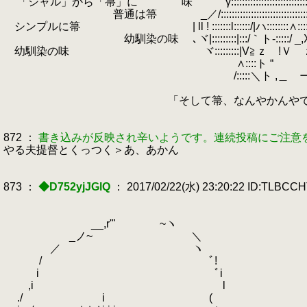
「シャル」から「箒」に 味 γ::::::::::::::::::::::::::::
普通は箒 _／/:::::::::::::::::::::::::::::::
シンプルに箒 | ll ! :::::::l::::::/|ハ::::::::∧::::i :
幼馴染の味 ､ヾ|:::::::::|:::/｀ト-:::::/ _,
幼馴染の味 ヾ:::::::::|V≧ｚ !Ｖ ｚ
∧::::ト “ “ ﾉ::
/:::::＼ト ,＿ ー' ィ::
「そして箒、なんやかんやでやる夫提
872 ：
書き込みが反映され辛いようです。連続投稿にご注意
やる夫提督とくっつく＞あ、あかん
873 ：
◆D752yjJGlQ
： 2017/02/22(水) 23:20:22 ID:TLBCC
__,r'" ~ヽ
.
_ノ~ ＼
／ ヽ
/ ﾞ!
i ﾞi
,i l
./ i (
.