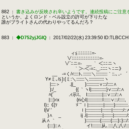
882 ：
書き込みが反映され辛いようです。連続投稿にご注意
というか、よくロンド・ベル設立の許可が下りたな
誰がブライトさんの代わりやってるんだろ？
883 ：
◆D752yjJGlQ
： 2017/02/22(水) 23:39:50 ID:TLBCC
ィ≦ﾆﾆﾆﾆﾆﾆ=-
∨ﾆﾆﾆﾆﾆﾆﾆﾆﾆﾆﾆﾆ=-
∨´ﾆニ=- __ ｀ ＜ﾆﾆニヽ
｀＞-＜-=ﾆ._.ﾆﾆﾆヽﾆニ》
__ -=く/ｨ::::ﾄ､:::::::＼::::::::::｀::.､..- ´
Y≠ミ､/≦}:{ミ:＼:::::::＼:::::::::::::ヽ
|::::＞ ´ .||_ }:::::::::::∨:::/:::::∧
}:/_ {{ ｀ヽl|:::::::::::::}∨:::::/::∧
ﾊ{´ .ｨ示ﾐ､ l:::::::::::::|:::∨::
|:::}ｨx {ri心l|:::::::::::::l::::::∨:::/:::::,
l}::《{ｿ ゞ¨' ｌ|:::::::::::::|:::::::
l|V ′ ｌ|:::::::::::::|::::::::|:::::::::/::
.
}∧ _ ij .l|:::::::::::::|::::::::|:::::::::::/:
从∧ ｀ }::::::::::::{::::::::{:::::}::}:::/:::
{::::}::∧ イ!::::::::从､::::八:八: