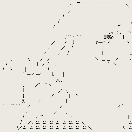
_＿＿＿＿＿＿＿
／ ＼
／ 
/ ＼ キ
/ ,ﾉ ヽ、＼
/ --─'"´ ｀ｰ
| ,ィぅ､ ヽ ,r｡
| ,'⌒ヽ⌒; l0躑o l 躓
| .／ ノ 丿 ヾー° ノ ヾｰﾟ
／ _,,／ _,,/ / 
／ ／ / l ,ﾉ
, -──､─く ｰ／ｰ／ ヽ_＿＿_,ノ 
/ 、 | | ,,／ /'⌒､ ｀`ヽ､_＿＿__
,/ '-ｰ| | | （ 
｀ー＾ー′ i､_ | '
人、 |
;, ,／´ "ヾ 
i 〃 ／ ＼
} ／ | 丶
_ｿ,,_ ＿ ,／ | ｀ 
｀ ''⌒,"´ ／´ ,ノ′ イ´
/ _／ｰ-..,,_ 
/ ,〟'".:.:.:.:.:.:.:.:.:.:.:＼ ﾄ.
/ ／.:.:.:.:.:.:.:.:.:.:.:.:.:.:.:.:.:.:.:.:.＼ |i:
/／.:.:.:.:.:.:.:.:.:.:.:.:.:.:.:.:.:.:.:.:.:.:.:.:.:.:.:.＼ /.:.:.:.:.