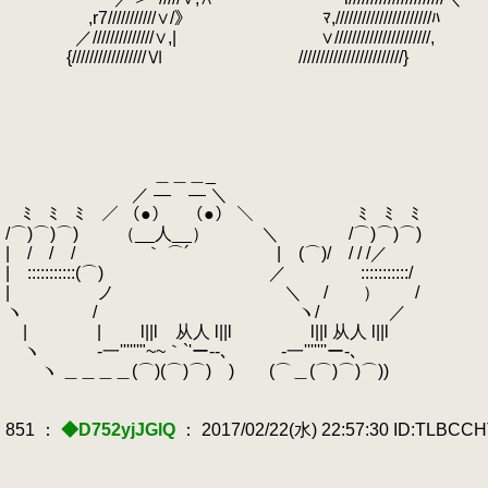
,r7///////////∨/》 ﾏ,//////////////////////ﾊ
／//////////////∨,| ∨//////////////////////,
{/////////////////Ⅵ ////////////////////////}
＿＿＿_
／ ― ― ＼
ﾐ ﾐ ﾐ ／ （●） （●） ＼ ﾐ ﾐ ﾐ
/⌒)⌒)⌒) （__人__） ＼ /⌒)⌒)⌒) 
| / / / ｀ ⌒´ | (⌒)/ / / /／
| :::::::::::(⌒) ／ ゝ :::::::::::/
| ノ ＼ / ） /
ヽ / ヽ/ ／
| | l||l 从人 l||l l||l 从人 l||l
ヽ -一''''''"~~｀`'ー--､ -一'''''''ー-､
ヽ ＿＿＿＿(⌒)(⌒)⌒) ) (⌒＿(⌒)⌒)⌒))
851 ：
◆D752yjJGlQ
： 2017/02/22(水) 22:57:30 ID:TLBCC