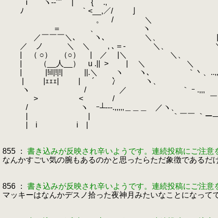
i ヽ--''" | { .,
ﾉ ｀<__,／/ 亅 
。 / ＼ | 
＝ 、 ゝ
.
ヽ | ,√,/
／￣￣￣＼､ ヽ､ ＼、 |｛r,/_
／ ノ ＼ ＼ , ､＝- ＼、 ＼ヾ匕
.
| （ ○） （○） | ／ |＼
.
＼、 
.
| （__人__） u .||
.
> | ＼ 
| |!il|!|!| ||.＼ ヽ ヽ､ ｀丶、..,,
.
| |ｪｪｪ| |
.
￣´ 冫 ヽ、 ｀
ヽ /
.
／ ｀ ｰ .,,,
> <
.
/ ￣ゝ＿、
/ ヽ ｰ┴---.,,,,,＿＿＿ ／
| |
.
｀￣￣ ｀ー―---- .,,
| i i |
855 ：
書き込みが反映され辛いようです。連続投稿にご注意
なんかすごい気の腕もあるのかと思ったらただ象徴であるだ
856 ：
書き込みが反映され辛いようです。連続投稿にご注意
マッキーはなんかデスノ拾った夜神月みたいなことになって