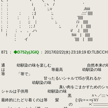
i; / ヽ ＼ ｲ '
; ;
.
i ;ヽ / ′
: ; .| ;,∨ ./iiiii
: ; ; ; ;| ;, .::::' |||||
: ; ; ; l ;, ′|||||
: ; ; ;; ｜ ;, /.i |||||
; ; ; ; ; .! ;, / | |||||
! ; ; ､ , .ハ i/ .| |||||
! ; / !iiii | |||||
; イ '|||| | |||||
871 ：
◆D752yjJGlQ
： 2017/02/22(水) 23:18:19 ID:TLBCC
通 幼馴染の味を楽しむ 自然本来の味 
は 箒最高 幼馴染の味
箒 「箒で
甘ったるいシャルでISが見れるか は
幼馴染の味 
臭い肉をごまかすためのシャ
シャルは子供用 
黒 ﾊヽ／::::ヽ.ヘ===ｧ 
最終的にたどり着くのは箒 髪 
の >:´:::::::::::::::