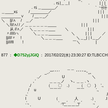
．r≦|＿＿| ` ． |｜| /////////
．r≦＿______／ ｀ ｰ┼|┼ 
＿____x≦ / ________／ |｜|
_________∨ / __＿_／ |｜
＼ ||/∧ / ＿／ |｜| ＼/
＼!!//∧/ / ／＿＿＿＿＿＿____ |｜| ＿＿＿＿＿＿
从 //∧／ ＼＿＿＿＿___ ＼ |｜| ／ ＿＿＿＿
〃/////ハ ＼＿＿＿______ ＼ |｜| ／ ＿＿＿
||////〃 ! ＼＿＿＿___ ＼＿_|｜l＿_／ ＿＿＿＿
||////ll ! ￣＼ | ／￣ //
877 ：
◆D752yjJGlQ
： 2017/02/22(水) 23:30:27 ID:TLBCC
＿＿
_..-''''ﾞﾞﾞ´ ﾞﾞﾞﾞ'''ｰ,,、
.／ U ＼
, ' ＿＿＿ノ ヽ､ ＿＿ .ヽ
./ （ 〇 .） （ 〇 ) '.,
/ u
.
￣￣￣ ￣￣ '., 
.
.,' .l
l U
.
（ 人 .） .l
.'., ｀.┬‐ ´ ｀ ┬ ´ .,' 「
.
' , ￣￣￣￣ ／