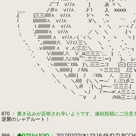
./￣7 ∨/ /∧ } .从 ヾ ＼ 
._＿ ノ///∧ ∨/ /∧
.
.ﾚ' l 人 xxxxx 
.{ {三三/////∧ ∨/ /∧ ﾚ'ヽ ヘ 
l l//////////∧ ∨/ /∧
.
.V＼ ',＞ ` ’
.
ｌ ｌ////////// ∧ ∨/ /∧ ヽ ＼ ＞ｰ＜./` ､ 
',
.
',///////////∧ ∨/ /∧ ／ ＼ ＼ .{ヽ
.
ﾟ
.
ﾟ.///////////.∧ ∨/ /∧.‐く¨＜＼ ヽ ヽ
.
ヽ ) 
ﾟ｡ ﾟ｡///////////∧ ∨/ /./ 三＼ ＼ ﾟ
.
ﾟ.､ 
.', .∨////////// ∧ ∨ .∧:三三:＼ ヽ ﾟ｡ ﾟ｡ｰ‐ .┐ ＼
.ﾟ
.
∨//////////.∧ ∨_/ﾑ三三三`:..、 } .', 
ﾟ
.
.
∨//////////.∧/.ﾏ//ﾑ⌒',.三三ニﾆー} }-
.ヽ .ヽ///////////,′ ﾏ//ﾑ )＼.三三ニﾆl |三} {
＼ ＼////////.{ / ﾏ//ﾑ ヽ三三三| .!三Ｖ
＼ ＼//////.| .! 〈ﾏ//ﾑ ﾉ､ 三三{ }
.＼ ＼////| (＼ ＼ー--‐' /..:三i彡ニミi
＼ ＼//! .¨{＼_)ー--‐ '三三三.{ }三
＼ ヽ.! /`ー―≠'.∧三ニニ.| |三
¨`Ｖ ./ /ﾏ//ﾑ三ニﾆ.| |三三
870 ：
書き込みが反映され辛いようです。連続投稿にご注意
逆襲のシャアルート！
869 ：
◆D752yjJGlQ
： 2017/02/22(水) 23:16:49 ID:TLBCC