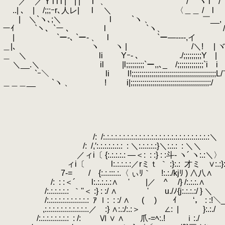
／ ／ Y l l l | | | T `、 /￣ ヽ l
..| ､ | /;;;ｰr､人レ| l ＼ 〈＿＿ / l
| ＼`ヽ､;＼ l
.
`ヽ 、 ￣__, 
ーｲ `ヽ、`ー 、 l `ヽ、 /ー――
| `ー-､ `ー- 、 l `ー―----,イ
＿|､ ヽ ヽ | /＼! | ヾ
＿ ＼ li Yｰ- 、 ./;;;;;;;;
＼__.＼ il |l;;;;;;;;;`ー,,､_ /;;;;;;;;;;;;;`i
`ｰ＼ li l!;;;;;;;;;;;;;;;;;;;;;;;;;;;;;;;;;;
＿＿＿__ `ヽ 、 ! i|;;;;;;;;;;;;;;;;;;;;;;;;;;;;;
/:
.
/:.:.:.:.:.:.:.:.:.:.:.:.:.:.:.:.:.:.:.:.:.:.:.:.:.:.:＼
/:
.
/,′:.:.:.:.:.:.:
.
: ＼:.:.:.:.:}＼:.:.:
.
: ＼＼
／ィi〔 {:.:.:.:.: ―＜:
.
: :} : :斗‐ ヽ´ ヽ:.:＼〉
ィi〔 l:.:.:.:.:／rミｔ ｀ :}:.:
.
才ミ ∨:.:}:.
7‐= / {:.:.:::.:.〈 ぃﾘ｀ !:.:./kjﾘ ) ∧八∧
/:
.
: :＜´ l:.:.:.:.:∧ゞ ' |／ ^ /} /:.:.:.∧
.
/:.:.:.:.:.:
.
｀''＜ :} : :/ ∧ ' u./ﾉ{j:.:
/:.:.:.:.:.:.:.:.:.:.:
.
ｱ ｌ:
.
: :/ ∧ ( ) ｲ ‘， : :!＼
,:.:.:.:.:.:.:.:.:.:.:.／ :} ∧:.:/:.:＞ ∠:
.
| }:.
.
/:.:.:.:.:.:.:.:
.
: /: Ⅵ ∨ ∧ 爪‐=ﾍ:.! ｉ:./