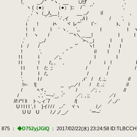
!、 _ノ" "ヽ、__ ∪!;f' , ',
ヽ (（●） （●） ):: /⌒゛` ',
,' ヽ（_人__） __ ,ノ i! , '
,' ` ⌒ ´‐' ,イ ,./i l / ',
i ! iﾍ ￣ヾ レ'"´ l`ｰ ﾄ､ i
! l l ｀ヽ、 ',､ l l ヾ
! ヽ / ￣ﾍ＼＿__! l l シ
,' _,./ `>-､_｣ l l lヽ
i / / ,,
.
''´ ヽ! l l
! ', ,
.
'´ i! l ! l
! l l ／;,
.
l l l l
l l ! /;, ,
.
, / i ! l 
l l ! /;:
.
;:
.
/ / /
l l /;,
.
.
/ / l ﾑ/
', l / ,ｨ′ / /; .;,
.
//
!=- !| _ _,.／/ / /; ..;
.
//
/ ﾍヾ､ ,
.
' / ／;
.
,
.
//
/ ､'､`ー─'_,
.
-'´ ／;
.
, ;;
.
.
／/
//! i^! !i ト-,.ィ´7 /| ／,ノ′
U ! l l l ', l }イ/ / / ,.-'´ ヾヽ /／
U U U /ノノ_／ `ー─'
875 ：
◆D752yjJGlQ
： 2017/02/22(水) 23:24:58 ID:TLBCC