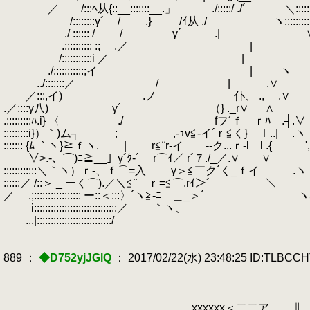
／ /:::ﾍ从{::__:::::::__.」 ./:::::/ ./´ ＼::::::::::::
/::::::::γ´ /
.
.} /ｲ从 ./ ヽ:::::::::::
./ :::::: / /
.
γ´ .| ∨:::::::
.;::::::::: :; .／ | :::::::::::
/:::::::::::i ／ | ∨::::::::
./:::::::::::;イ | ヽ ..∨:::::::::
../:::::::／ / | .∨ ∨::::::::::::::
／:::,イ) .ノ 仆、 ., .∨ :::::::::::::::
.／::::γ八) γ´ （} ._r∨ ∧ :::::::::::::::::
.:::::::::ﾊ.i} 〈 ./ fフ´ｆ ｒﾊー.┤.∨ ∨:::::::
:::::::::i}）｀)ム┐
.
; ,-ｭv≦-イ´ｒ≦く} ｌ..| .ヽ ヽ::::::
::::::: {ﾑ ｀ヽ}≧ｆヽ.
.
| r≦¨r-イ --ク...ｒ-l l .{ ', ヽ::
∨>.-、⌒)ﾆ≧__」γ´ｸ-´￣ r⌒ｲ／ r´７./_／.∨ ∨ ヽ::::::
::::::::::::＼｀ヽ）ｒ-、ｆ⌒=入 γ＞≦￣ク´く_ｆイ .ヽ
::::::／ /::＞ _ ーく⌒).／＼≦¨ ｒ=≦⌒.r
／ .;::::::::::::::::: ー::＜:::〉´ヽ≧-ﾆ ＿_
i::::::::::::::::::::::::::::::／
...|:::::::::::::::::::::
889 ：
◆D752yjJGlQ
： 2017/02/22(水) 23:48:25 ID:TLBCC
xxxxxx＜二二ア ∥