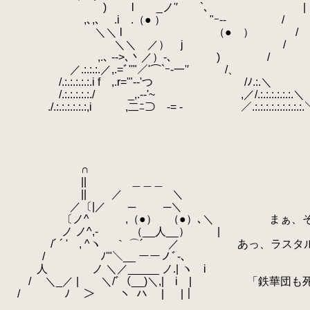
) l _ノ'′ `､ |
,､,､ .i .（● ） "ｰ-- /
＼＼ l （● ） / 
＼＼ ／） j / ウ こ
,.､ -‐>､丶／）-､ ) /
／.:.:.:.／,.=ﾞ''"／'⌒`ｰ-一'′
/.:.:.:.:.:.i f ,.r='"-‐'つ /ﾉ.:.＼
/.:.:.:.:.:./ _,.-‐'~ ,／/.:.:.:.:.:.:.＼
./.:.:.:.:.:.:,i ,二ﾆ⊃ -= - ／.:.:.:.:.:.:.:.:.:.
∩
|| ＿＿＿
|| ／ ＼
／〔|／ ─ ─＼
〔ノ^ゝ ,（●） （●）､＼ まぁ、そうでし
ノ ノ^,- （__人__） |
/´ ´ ' , ^ヽ ｀ ⌒´ ／ あっ、ラスタル
/ ﾉ'"＼__ ーーノﾞ-､
.
人 ノ ＼／_____ ノ.| ヽ i
/ ＼_／ | ＼/ﾞ（__)＼,| i | 「鉄華団も
/ ﾉ ＞ ヽ
.
ハ | |｜