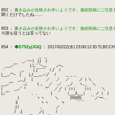
852 ：
書き込みが反映され辛いようです。連続投稿にご注意
聞くだけでしたね……
853 ：
書き込みが反映され辛いようです。連続投稿にご注意
※誰も従うとは言ってない
854 ：
◆D752yjJGlQ
： 2017/02/22(水) 23:00:12 ID:TLBCC
＿ ＿
_, -￢ | |.| .|
__,,-''"´ |.し'' "~,,,,
.
,,へ,
「 _.,
.
| ,|￣￣ / ,/´ /
|__,,-''"~ | |.,!.__,,..--',/´ / ＿＿＿
_.,_| | ／ ／ ／ ノ（ ＼
__,,-''"´ .,;; く., ／ .／ _ノ ヽ､_
.
＼
| _,,-'' ＾ ^" ／ノ（（○） （○） 
|,,-''"´ 、、 | ⌒ （__人__） ノ（ |
|
.
ヽヽ ＼ |!!il|!|!l| ⌒／ー- 、
|i ヽヽ > ⌒⌒ 
.| ! , ／
.! .{ ノ| / |