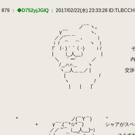
879 ：
◆D752yjJGlQ
： 2017/02/22(水) 23:33:28 ID:TLBCC
ノ´⌒ヽ,,
γ⌒´ ヽ,
／／"⌒⌒ゝ､ ）
ｉ / ⌒ ⌒ ヽ ）
!ﾞ （･ )｀ ´（ ･) ｉ/ それに
| （_人__） |
＼ ｀ー' ／ 内々に会談の申し
/ _.∩∩＿ ヽ
ヽ＿人＿＿／ | 交渉でケリつける
| /
ヽ /
| | |´
* ノ(⌒Y⌒) °
+ γ⌒´.(⌒*☆*⌒) シャアがスペースノイ
／／ "'⌒（__人__)~）