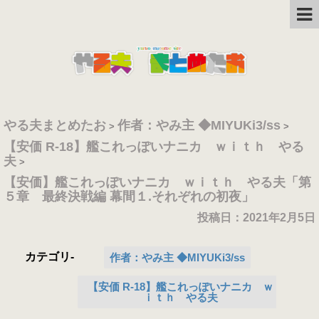
やる夫まとめたお
作者：やみ主 ◆MIYUKi3/ss
>
>
【安価 R-18】艦これっぽいナニカ ｗｉｔｈ やる
夫
>
【安価】艦これっぽいナニカ ｗｉｔｈ やる夫「第
５章 最終決戦編 幕間１.それぞれの初夜」
投稿日：
2021年2月5日
カテゴリ-
作者：やみ主 ◆MIYUKi3/ss
【安価 R-18】艦これっぽいナニカ ｗ
ｉｔｈ やる夫