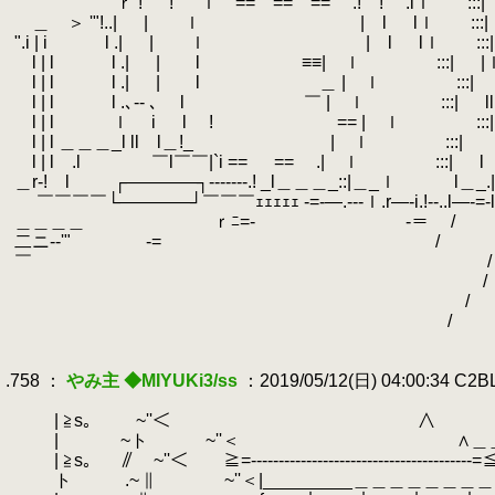
.
ｒ ! ! ｌ == == == .! ! .lｌ :::| ｌ! .
.
＿ ＞ '"!..| | ｌ | l lｌ :::| | :::
.
".i | i l .| | ｌ | l lｌ :::| | ::
.
l | l l .| | l
.
≡≡| ｌ :::| |ｌ￣
.
l | l l .| | l
.
＿ | ｌ :::| |ｌ 
.
l | l l .､-‐ ､ l
.
￣ | ｌ :::| ll .l|
.
l | l ｌ i l ! == | ｌ :::| 
.
l | l ＿＿＿_l ll l＿!_ | ｌ :::
.
l | l .l ￣l￣￣|`i == == .| ｌ :::| l .! | 
.
＿r-! l ┌――――┐-------.! _l＿＿＿_::|＿_ｌ l＿_.|＿＿_.―――
.
￣￣￣￣└――――┘￣￣￣ｪｪｪｪｪ -=-―.---ｌ.r―‐i.!--..l―-=‐l二二二＝＝
.
＿＿＿＿ ｒﾆ=‐ ￣￣ -＝ / '.,
.
二ニ-‐'" -= / '., 
.
￣ / ,
.
/ , -------------
.
/ , ＿＿＿＿＿
.
/ 
.
.
.758 ：
やみ主 ◆MIYUKi3/ss
：2019/05/12(日) 04:00:34 C2
.
.
| ≧s｡
.
~''＜ ∧ ∨ /--
.
| ~ト ~''＜ ∧＿＿＿＿∨ /{:.:.:
.
| ≧s｡
.
∥ ~''＜ ≧=‐----------------------------------
.
ト .~ ∥ ~''＜|_________＿＿＿＿＿＿