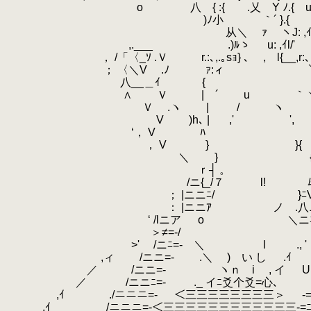
.
o 八 { :{ .乂 Y ﾉ
.
)ﾉ小 ｀´ }.{ 
.
从＼ ｧ ヽJ: ,ｲ
.
,.___ .)ﾙゝ u: ,ｲl/'
.
， /「〈_ｿ .Ｖ
.
r.:､,.｡sｮ} ､ , l{_
.
； 〈＼V .ﾉ ｧ:ィ `''Y.ヽ
.
八__＿ｲ { } }
.
.
∧ Ｖ | ´ u ｀ヽ | 
.
Ｖ .ヽ | / ヽ | l}
.
V )h､ |
.
,' ', ｌ
.
‘， V ﾊ l
.
， V } }{ .{i
.
＼ } {j .
.
ゝｒ┤ 。 ∨＼ヽ,
.
/ニ{_/７ l! ﾑ: }ﾆ
.
； |ニニﾆ/ }ﾆVニﾆﾊ
.
： |ニニｱ
.
ゞ ノ .八ニ
.
‘ /lニア o ＼ニﾆ=
.
＞≠=-/ /ヽニﾆミ
.
>'
.
/ニﾆ=- ＼ l .
.
.
,ィ /ニニ=- .＼ ) い し
.
.ｲ
.
.
／ /ニニ=- ヽｎ i , イ
.
.
／ /ニニﾆ=- ._ イﾆ爻个爻=心､
.
-
.
,ｲ ./ニニニ=-
.
＜三三三三三三三三＞
.
.
,ｲ /ニニニ=-＜三三三三三三三三三三三三-=