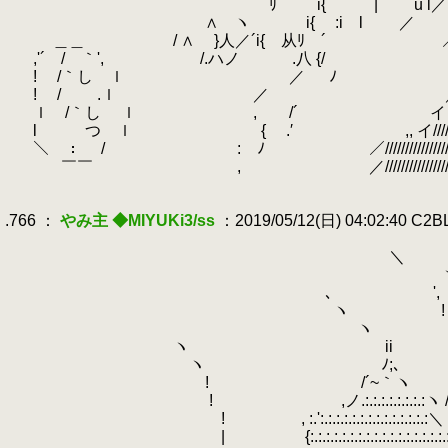
.
.
ﾘ i{ | u l／ ｲ//
.
∧ ヽ i{ :i l ／ u '//し./////
.
.
＿＿
.
/ ∧ }人／´i{ 从ﾘ ´ ／/////////////
.
,'´ / ｀', /.ハノ .八 {/ ／////////////
.
!
.
/｀し ｌ ／ ﾉ ／/////////////////
.
! / .ｌ ／ ／///////////////////
.
ｌ /｀し ｌ , /´ イ 乂/////////////////
.
.
l つ ｌ { .′ ,, イ////////////////////
.
＼ ： / : ﾉ ／//////////////////////////
.
￣￣ , ／////////////////////////////
.
.
.766 ：
やみ主 ◆MIYUKi3/ss
：2019/05/12(日) 04:02:40 C2
.
.
＼ ＿|
.
ヽ |
.
､ ', ＿）
.
ヽ ! ﾚ
.
ヽ | 
.
ヽ ii l
.
ヽ ﾉ;､ !
.
! /´~｀ヽ ,' |
.
! ,ノ.:.:.:.:.:.:.:.
.
! , :.':.:.:.:.:.:.:.:.:.:
.
| {:.:.:.:.:.:.:.:.:.:.:.:.:.:.