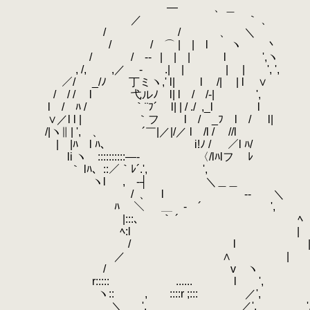
.
― 、＿
.
／ ｀ 、
.
/ / 、 ＼
.
/ / ⌒ | | l ヽ 丶
.
/ / ‐-
.
| | | l ',ヽ
.
, /, ,／ - .| | | | ', ',
.
.
／/ _/ﾉ 丁ミヽ,' l| l /| | l ∨
.
/ / / l
.
弋ルﾉ l| l / /‐| '
.
l / ﾊ / ｀¨ﾌ´
.
l| | / ./
.
,_l l
.
∨／l l | ｀フ l / _ﾌ l / l|
.
/|ヽ∥ | ', 、 ´￣|／|/／ l /l / //l
.
.
| |ﾊ l ﾊ、 i!ﾉ / ／l ﾊ/
.
li ヽ ::::::::::―‐ 〈/lﾊlフ ﾚ
.
｀ lﾊ、::／｀ﾚ´.', ',
.
ヽl , -┤ ＼＿＿
.
/
.
、 l -- ＼
.
.
ﾊ ＼ ＿ - ´ ',
.
|:::、 ｀ ´ ﾍ
.
.
ﾍ:l |
.
/ l 
.
／ ∧ |
.
/ v ヽ '
.
r::::: ......
.
l ', '
.
ヽ:: , ::::r ;::: ／', '
.
＼
.
', ／', '