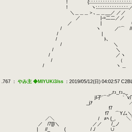
.
! {:.:.:.:.:.:.:.:.:.:.:.:.:.:.:.:.
.
! ヽ:.:.:.:.:.:.:.:.:.:.:.
.
＼＿＿＿＞､＿＿__／ ／／ ＼＿＿
.
／ |-=二二／／
.
／ | 〃 ＿／ 
.
/ ヽ ／'⌒ //´￣￣
.
/ | iﾄ、＿
.
/ ﾄ､ !| |＼
.
/ ＼ ｀ー
.
/ ＼
.
/ ／ヽ
.
/ （ 
.
/ ヽ ＿
.
.
.767 ：
やみ主 ◆MIYUKi3/ss
：2019/05/12(日) 04:02:57 C2
.
.
_,rｭ_rｭ,,_
.
jI孑'⌒"´ ｀`v厂
.
_jｱ
.
／ ＼`
.
f7 r―- } (◎)
.
f7 ⌒Y厶＼＼.,_八～ﾍ,
.
／＼ / ≠ﾍ {_, ＼＼~'＼_
.
／ /7[[l＼ ／／ /_ノ
.
| //_ ( / ./ ∪ ,