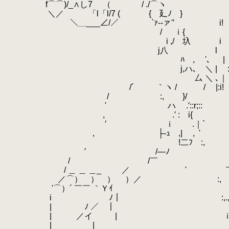
.
f⌒⌒)/_∧し7 （ / ./⌒ヽ
.
i! 
.
＼／ 「l「l/7 ( { 廴ﾉ }
.
i! 
.
＼＿___∠/／ `ｧ‐‐ァ'′
.
i!
.
/ ｉ{ i! ;j抖=ミ
.
i ,/ 圦 i :i! {r':::
.
j八 l i! 弋ｰ
.
ﾊ , '､ | i! ｀¨
.
j,ハ､ ＼ | :i! ' ／
.
厶 ＼ ､｜ i! .,_ 
.
/´ ｀ヽ / /
.
|
.
/ :, }/ ヽ{ /
.
' ハ .′::r;:: ::r
.
, .′ : i
.
′ ｉ .｜`
.
, ├‐ｭ ,| ,
.
'
.
!二ﾌ :
.
′ /―ﾉ 
.
/ /￣
.
＿
.
/ ＿ ＿ ＿_ ／ '
.
.
／⌒） ） ） ）／ :
.
'⌒）´ ￣￣ ｀Ｙｲ
.
.
i ﾉ｜ :,.,-‐､
.
| ﾉ ／ 
.
| ／イ | ｉ |
.
| | | | .|