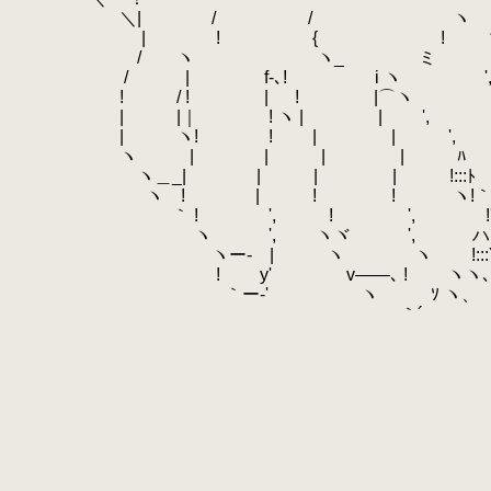
.
＼| / / ヽ ! 
.
| ! { ! ヽ / !
.
/ ヽ ヽ_ ミ ﾄ
.
/ | f-､! i ヽ ',
.
! / ! | ! |⌒ヽ
.
| |｜ ! ヽ | | ',
.
| ヽ! ! | | '
.
ヽ | | | | ﾊ 
.
ヽ＿_| | | | !:
.
ヽ ! | ! ! ヽ!｀ー
.
｀ ! ', ! ', !'
.
ヽ ', ヽヾ ', ハ 
.
ヽー‐ | ヽ ヽ !:::Y ￣
.
! y' v――､ ! ヽヽ､＿
.
｀ー‐' ヽ ｿ ヽ、 
.
｀´ ⌒ヽﾗーく
.
=,.＊:､'
.
ﾈ | -
.
! | 
.
', ＼
.
.
／
.
／ 
.
／ 