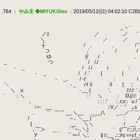
.
.
.764 ：
やみ主 ◆MIYUKi3/ss
：2019/05/12(日) 04:02:10 C2
.
.
-- ､jI斗--
.
,､丶` i{
.
ノ∥ ／ .／ ｀
.
＼ ／ ／ {´￣ ｀ 
.
┼ / , , /⌒⌒ ､
.
⊃ ,'
.
, / 
.
ゆ {/ / , u ‘:
.
_ つ / /./
.
- _ / /./ i : ｀
.
- _
.
/ / .′ { |
.
- _..
.
/ イ : i ィf
.
＼ - _
.
ﾉｲ i! i! {
.
＼ u - __ { ‘,
.
/:
.
' ；＼
.
: :
.
＼ :
.
圦
.
､
.
: : : :'
.
: .r;ｫ::
.
u 
.
ﾆ=- __
.
::V／｀¨´ ｡s
.
, ¨¨ ￣￣ __ ＼__ ＿__八 _＿／⌒¨¨
.
/ ～､ ＼__ )⌒
.
:
.
.
.
{ __ ＼＼ / __ﾟ .::::
.
､⌒＞ _＿ ｀ﾞ～､＼) ' (/⌒/::
.
У ⌒ー┘ ＼:.
.
|| i::__ 