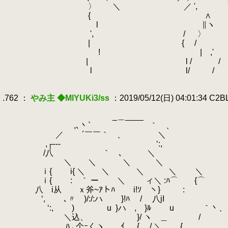
.
〉 ＼ ／ ', '
.
{ ∧ '
.
l ∥ヽ 
.
', /
.
〉 
.
| { / 
.
! | ,' 
.
| l / /
.
l l/ /
.
.
.762 ：
やみ主 ◆MIYUKi3/ss
：2019/05/12(日) 04:01:34 C2
.
.
_＿___
.
,､丶` ｀ 、 ,
.
／ ´￣￣｀ 、 ＼ 
.
,┌‐‐‐
.
‘:, （/７/
.
.
/八 ｀ ､ ＼ // 
.
＼ ＼ ＼ ＼ （/ 
.
.
ｉ{ i{ ＼ ＼ ＼ 
.
.
ｉ{ : ｀ ー
.
＼ ィ＼ :ﾊ
.
八 i从 ｘ斧~ｱトﾊ i!
.
.
‘, ､〃ゞ)/:/:ハ }!ﾊ
.
.
‘:, ) u
.
}ハ , }ﾙ u 
.
＼込、 }/ ヽ ＿ / ＼ 
.
ﾊ ､个ｰくヽ ｲ { / ＼ { ヽ 