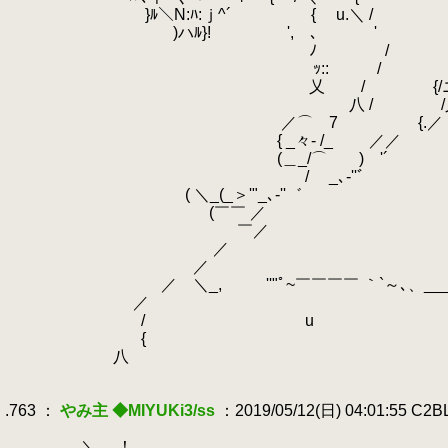
.
.
}ﾙ＼N:ﾊ:ｊ^´ { u.＼ / 
.
)ハﾙ}!
.
', ､ '
.
ﾉ / ／ニニ===-ニニ /
.
ｯ::
.
/ ／ニニ
.
乂 / {/ニニニ＞''"´ ＿＿ `､
.
八 / /乂＞''" ⌒Y 厂 
.
／⌒ 7 {.／ u ,
.
{ _々- /_ ／／ )ﾉ/
.
(＿_/⌒ ) '´ 
.
/ _､‐''゛ o /
.
( ＼_(_＞'"_､‐''゛ 
.
(￣￣ ／ { {{ 
.
￣／ ／ :{ {{ 
.
／ ／'"⌒＼＿ノ__!
.
.
／ u ／ ﾆ=
.
／ ＼_,
.
''"ﾟ~￣￣￣￣ ｀
.
／ ｀`～､、 ／
.
/ u ｀`～､、 ／
.
{ ｀`～､、 ／ニ
.
八 ／ニニニニニ
.
.
.763 ：
やみ主 ◆MIYUKi3/ss
：2019/05/12(日) 04:01:55 C2
.
.
＼ ！ | ＼