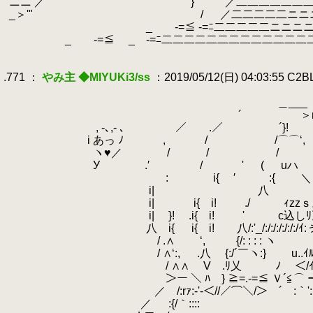
.
ニニ ／ } ／二二二二二二二二
.
_＞'" / ／二二二二二ニニニニニニ
.
_ -=≦ -=ﾆ二二二二二ニニニニニニ
.
_ -=≦ _ -=ﾆ二二二二二二二二二二二二二二
.
.
.771 ：
やみ主 ◆MIYUKi3/ss
：2019/05/12(日) 04:03:55 C2
.
.
＿___
.
´ ＞r‐‐ 
.
.
, -､,- 、 ／ .／ ´}! 
.
i あっ ﾉ , / 
.
ヽ♥／ / / 
.
.
У .′ / ' ( uハ 
.
: i{ ′ :{ ＼ ,
.
i|
.
八 ー }!
.
i| i{ i! ./ ｨzzｓ。 
.
i| }! .i{ i! ' c込しﾘ》 从
.
八 i{ i{ i! 八/:'_/:/:/:/:
.
/ .∧ ‘, {/: : : : 
.
/ ∧‘:, .八 {:/´￣ヽ:}
.
u
.
/ ∧∧ V .ﾘ乂 ﾉ 
.
＞ー ＼ ﾊ } ≧=.-=≦ Ｖ
.
／ /:rｧ:-'-＜//／⌒＼/＞ ´￣:｀'
.
／ :{/｀::::