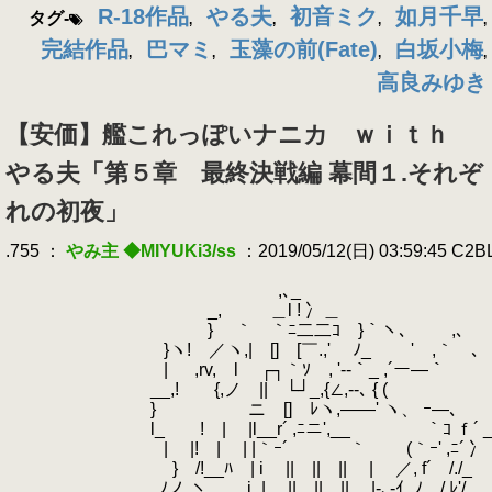
R-18作品
やる夫
初音ミク
如月千早
タグ-
,
,
,
,
完結作品
巴マミ
玉藻の前(Fate)
白坂小梅
,
,
,
,
高良みゆき
【安価】艦これっぽいナニカ ｗｉｔｈ
やる夫「第５章 最終決戦編 幕間１.それぞ
れの初夜」
.755 ：
やみ主 ◆MIYUKi3/ss
：2019/05/12(日) 03:59:45 C2
.
.
,､_
.
_, ＿l ! 冫＿ 【R-18
.
} ｀ゝ｀ﾆ二二ｺ }｀ヽ、 ,､
.
.
}ヽ! ／ヽ,| [] [￣.,' ﾉ_ ' ,｀ ､
.
.
| ,rv, l ┌┐｀ｿ , '--｀_ ,´ー―｀
.
__,! {,ノ || └┘_,{∠,--､ { 
.
.
} ニ [] ﾚヽ,――' ヽ、 ｰ―､
.
l_ ! | |l__r´ ,ﾆニ',__ ｀ｺ ｆ´ 
.
| |! | | |｀ｰ´ ｀ゝ (｀ｰ' ,ﾆ
.
} /!__ﾊ | i || || || | ／, 
.
ﾉノ ヽ j_| || || || |-