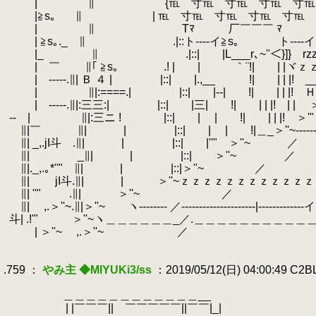
.
| ∥ {℡ 寸℡ 寸℡ 寸℡ 寸℡ 寸
.
|≧s｡
.
∥ | ℡ 寸℡ 寸℡ 寸℡ 寸℡ 寸
.
| ∥ Tﾏ￣￣￣厂￣￣￣ ﾏ￣￣￣厂￣￣
.
| ≧s｡._ ∥ .|::ト----イ≧s｡
.
ト----
.
|_ ∥ .|::| |L___r､~''＜}]} rzzzzzzzzzzz
.
| ￣ ∥｢ ≧s｡
.
.! | | ｀¨!| | |ヾｚｚ厂 
.
| -----.∥| Ｂ ４ | |::| |.,__ !| | | |! __
.
| ∥|:====.| |::| |--|
.
!| | | |! Ｈ
.
| -----.∥|:三三:| |::| |三|
.
!| | | |! | | ＞
.
-- | ∥|:三ニ ! |::| | |
.
!| | | |! ＞'
.
∥|￣ ∥| | |::| | |
.
!|＿_＞''~------
.
∥| _,.jI斗 .∥| | |::| |''" ＞'
.
∥| _∥| | |::| ＞''~ ／ :|
.
∥|._,.｡*''" ∥| | |::|＞
.
∥| jI斗.∥| | ＞''~ｚｚｚｚｚｚｚｚｚｚｚｚｚｚｚｚ
.
∥| ''" .∥| ＞''~ ／ | ∨
.
∥| ,.＞''~.∥|＞''~ ヽ-------- ／---------------------|-------------イ´ 
.
斗| .!'" ＞''~ヽ＿＿＿＿＿＿_／.＿＿＿＿＿＿＿＿＿＿＿_.|＿＿＿
.
| ＞''~ ,.＞''~ ／
.
.
.759 ：
やみ主 ◆MIYUKi3/ss
：2019/05/12(日) 04:00:49 C2
.
.
＿＿＿＿＿＿＿＿＿＿＿＿__
.
| |￣￣￣|| ￣￣￣￣￣||￣￣|_|