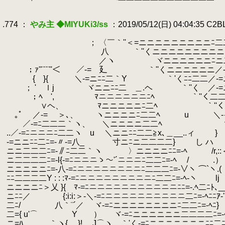
.
.
.774 ：
やみ主 ◆MIYUKi3/ss
：2019/05/12(日) 04:04:35 C2
.
.
.
； 〈￣｀''＜=ニニニニニニニニニﾆ二二ﾆ
.
八
.
｀''くニニニニ
.
.
／ヽ ヾニニニニニニﾆ
.
；ｧ''¨¨¨''＜ ／-= 廴 ｀''くニニ
.
{ }{ ＼-=ニﾆﾆ二｀Y
.
｀'くﾆﾆ二
.
； ' ｌj ヾニニﾆﾆ二ゝ＿.ヘ 
.
；ﾍ ', ﾏニニニニニニ
.
∨ヘ、 ﾏニニニニニﾆ二ﾍ ｀''く::ニ
.
｡ﾟ ／-= ＞､、 ヽニニニニﾆ二二ﾍ u
.
＼-
.
／-=ﾆ二二二｀ヽ、 ＼ニニニニ二二ﾍ ヽ ｲ 
.
..／-=ﾆニニニﾆ二二ヽ u
.
＼ニニﾆﾆ二二≧x､＿__..ィ
.
} 
.
-=ニニﾆﾆ二ﾆ=-〃-=八_ 寸ニﾆニ二二二二} し ハ 
.
ニニ二二二ﾆ=-∥ﾆ二二｀ヽ 〉ニニニニﾆﾆ=-ﾍ 
.
ニ二二二二ﾆ=-l{-=ﾆニニニゝ～'´ニニニﾆ二二ﾆ=-ﾍ / .）ヽ
.
ニニニニニﾆ=-八-=ﾆニニニニニニニニﾆ二二二ﾆ=-∨ヽ ⌒`
.
ﾆﾆ二二二二Y : : :ﾏ-=ﾆニニニニニニニニニﾆ二二ﾆ
.
ニニニニﾆ＞乂 }{ ﾏ-=ﾆニニニニニニニニニニニﾆﾆ=-.
.
ニﾆﾆ／ {:i:i:＞-＼-=ﾆニニニニニニニニニニ二ﾆ=-ﾍﾆ
.
二ﾆ/ 八｀¨´／ ヾ-=ﾆニニニニニニニニﾆ二二ﾆ=
.
二={ u'⌒ ゝY ） ヾ-=ﾆニニニニニニ二二二二ﾆ=-ﾍlj'
.
ニ=ﾊ ｀ヽ{ }! J⌒ヽ ｀'く-=ﾆニニニニニニニﾆﾆ二ﾆ=