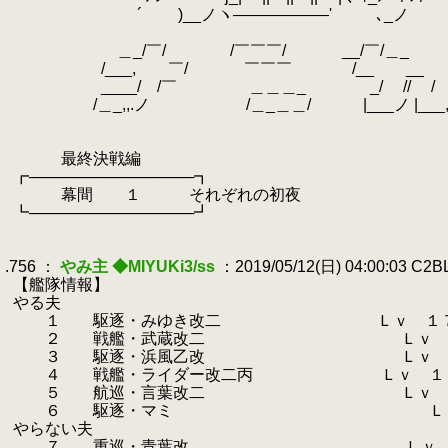
.
´ )__ノヽ――――――' ､
.
＼/ ﾍ／ 
.
＿_/￣/ /￣￣￣/ __/￣/
.
/___, ￣/ ￣￣￣ /__ 
.
____/ /￣ ＿＿＿_ _
.
/＿_,,.ノ /＿_＿＿/ |___ノ |___,/ 
.
し' し' ｲ_,ノし/｀i
.
| rｭ
.
最終決戦編
.
┏───────────────┓
.
幕間 １ それぞれの初夜
.
┗───────────────┛
.
.
.756 ：
やみ主 ◆MIYUKi3/ss
：2019/05/12(日) 04:00:03 C2
.
【艦隊情報】
.
やる夫
.
１ 駆逐・みゆき改二 Ｌｖ １７
.
２ 戦艦・武蔵改二 Ｌｖ １７３
.
３ 駆逐・浜風乙改 Ｌｖ １７
.
４ 戦艦・ライダー改二丙 Ｌｖ １７３
.
５ 航巡・言葉改二 Ｌｖ ９９ 
.
６ 駆逐・マミ Ｌｖ ９９ 
.
やらない夫
.
７ 重巡・青葉改 Ｌｖ １７５