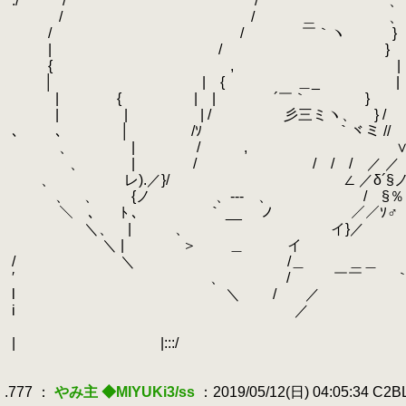
.
./ / / 、
.
/ / ＿ 、
.
/ / ￣｀ヽ }
.
| / } 
.
{ , | 
.
│ | { ＿_ |
.
| { | | ´￣｀ } 
.
| | | / 彡三ミヽ、 } 
.
、 、 │ /ｿ ｀ヾミ // /
.
、 | / , ∨ /ヽ/ 
.
、 | / / / / ／ ／ゝ/
.
、 レ).／}/ ∠ ／δ´§
.
、 、 {ノ 、-‐- 、 / §％
.
＼ 、 ﾄ 、 ｀ __ ノ ／／ｿ♂
.
＼、 | 、 イ}／
.
＼ | ＞ ＿ イ
.
/ ＼ /＿ ＿＿
.
′
.
、 / ￣￣ ｀
.
l ＼ / ／ ‘
.
i ／ V
.
‘
.
| |:::/ 
.
.
.777 ：
やみ主 ◆MIYUKi3/ss
：2019/05/12(日) 04:05:34 C2