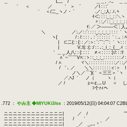
.
＿ L二 / ＿＿,
.
.-
.
｀ ＜ ／ ′ ＞ ´ ／l : : :'
.
｀ 
.
｀ ＜/二_ヽノ・ ´ .／:_:人: ﾉ､ﾍ
.
ｲ＜: : : :_:_: :
.
〃: :／: :_:_:_:_: : :
.
ｲ: ／ ＞-――-＜ : 
.
＼ ／:.／: :´: : : :_:_:_:_: : :
.
ヽ{ / : /: : : :，: ´: : : : : : 
.
| ⊂二{: : {: : ／:＞: ´:￣:￣: ｀ヽ: : : }: 
.
| V.:l|: :{: :/ : : ､:_i_:_{__.ｨ
.
:
.
‘
.
＿＿人八: : {: : : : ゞ≠＜: : : : :}:/:
.
∧ﾟ~￣￣Vﾊ: :ゝ: :_:_:_: : : : : : : :ノ: : :
.
/ ∧ ヾ＼: : : : : : : : : : : 
.
/ ‘ ､ ／ ＼＼: : : : : : : :ィ
.
ノ＼／⌒'}(｀＜三三＞ ´ヽ 
.
／,ﾍJ ｀ ノ（ ヽ（ 
.
／ / ≧=-z...､U
.
.
ﾌ个ｧｨヘ
.
.
.772 ：
やみ主 ◆MIYUKi3/ss
：2019/05/12(日) 04:04:07 C2
.
.
ニニニニニニニニニニニニニ| ／ / ''"ﾟ~￣~"
.
ニニニニニニニニニニニニニ| / ' ／
.
ニニニニニニニニニニニニニ| ／ _,,.