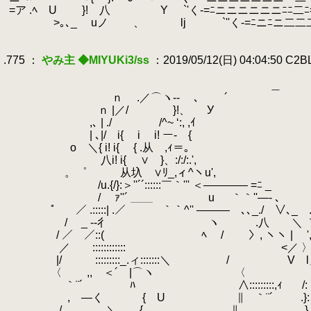
.
=ア .ﾍ U }! 八 Y
.
`'く-=ﾆニニニニニニﾆﾆ二
.
>｡､_ uノ
.
ゝ、 lj `''く-=ﾆニﾆニ二二二二
.
.
.775 ：
やみ主 ◆MIYUKi3/ss
：2019/05/12(日) 04:04:50 C2
.
.
＿
.
ｎ .／⌒ヽ-- 
.
ｎ |／/ }!、 
.
,､ | ./ /^~ ‘:,
.
| ､|/ i{ i i! ー‐
.
o ＼{ i! i{ { .从 
.
八i! i{ ∨ }、:/:/:.
.
。゜ 从圦 ∨ﾘ_,ィ^ヽu'
.
/u.{/}:＞''´´::::::￣｀''' ＜――
.
/ ｧ''´ ＿＿ u
.
｀｀''―
.
゜ ／ .:::::| .／ ｀｀^'' ――― ､､_.
.
/ _ -‐彳 ヽ .八 ＼
.
.
/ ／ ／::( ﾍ / 〉, ヽヽ |
.
.
.
／ ::::::::::::ゝ <／ 〉/l ﾄ
.
|/ :::::::::_.ィ:::::::＼ /
.
V l
.
.
〈 ,, ＜´ |⌒ヽ 〈 |ｨ
.
｀¨´ ﾊ
.
∧:::::::::,ｨ
.
/
.
, ―く
.
{ U
.
∥ ｀¨´ .}
.
.
/ ＼ { ∥ 