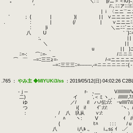
.
｡ / ＼: ::
.
||/ニ
.
.
′ /ﾆ､ﾆﾆアﾆﾆ!
.
| ｉ 〈ニニ¨¨ニニﾊニニ
.
' ； { | )| | | ∨ニニニ
.
.
.
: | (/ | ∨ニニニ
.
:
.
|i ＼ニﾆﾆ´ニニ
.
八 U ｀¨}ﾆ=-ニニ-
.
:､ | | }ニニ}-=ニ{
.
＼ | | }ニニニﾆﾆ
.
、 u | | }ニニニﾆ
.
ﾆ=-:
.
⌒ﾆ=- _ /ニニニニ
.
⌒ ¨¨¨ --=ﾆ三三≧=- /-=
.
‐‐=ﾆ三三三ﾆ=--------,-=ニニニニニニﾆ{ - -----
.
.
.765 ：
やみ主 ◆MIYUKi3/ss
：2019/05/12(日) 04:02:26 C2
.
.
-ｊ─ r‐ ､__ V///////////V//////
.
二) イ ',＜ミヽ_, 、////////,7///////
.
ゆ ／/ i! ハﾉ伝:/:/: ｰv/////7/////
.
つ i{ i! ｲﾞ:/:/: 'ヽ、//／⌒V
.
： / 八 圦从 ∨:/: ）／
.
′ ﾊ ヽ:
.
V ｲ //／
.
{ ﾋﾊ : : :
.
.
/
.
八 i八ﾙ ., i.｡s≦ ｲ .／ u/////