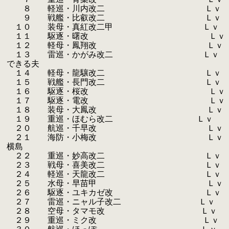
.
８ 軽巡・川内改二 Ｌｖ １７
.
９ 戦艦・比叡改二 Ｌｖ １７３
.
１０ 装母・真紅改二甲 Ｌｖ １７３
.
１１ 駆逐・曙改 Ｌｖ １７３
.
１２ 軽母・鳳翔改 Ｌｖ １７
.
１３ 雷巡・かがみ改二 Ｌｖ ９９
.
できる夫
.
１４ 軽母・龍驤改二 Ｌｖ １７
.
１５ 戦艦・長門改二 Ｌｖ １７３
.
１６ 駆逐・桜改 Ｌｖ １７３
.
１７ 駆逐・電改 Ｌｖ １７２
.
１８ 装母・大鳳改 Ｌｖ １６
.
１９ 重巡・ほむら改二 Ｌｖ ９９
.
２０ 航巡・千早改 Ｌｖ ９９ 
.
２１ 海防・小梅改 Ｌｖ ９９
.
横島
.
２２ 重巡・妙高改二 Ｌｖ １７
.
２３ 戦母・喜美改二 Ｌｖ １７
.
２４ 軽巡・天龍改二 Ｌｖ １７３
.
２５ 水母・早苗甲 Ｌｖ １６
.
２６ 駆逐・ユキカゼ改 Ｌｖ ９
.
２７ 雷巡・ニャル子改二 Ｌｖ ９９
.
２８ 空母・タマモ改 Ｌｖ ９９ 
.
２９ 重巡・ミク改 Ｌｖ ９９ 