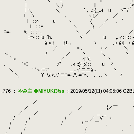
.
.
| ＼ }
.
∥ }>'´ 
.
l ＼ ＼ '， .::{_..ｲ u >'"
.
.
l ﾊ
.
､ ヽ{／ ／ , 
.
l : :ﾍ u ヽ {
.
／ 。 ﾟ
.
.
l : : ﾍ ヽ } ／ 
.
ﾆ=-
.
ﾊ: : : : :＼ ヽ ／ ／ : : 
.
ﾆ=- : : :u :`h､ ヾ u ,.ィ: : : : -
.
.
≧ｘ} }ｈ､ ヽ ,ｘ≦i}_ｘ
.
／
.
> ､ ヽ＜
.
＼
.
＜
.
/
.
／ ヽ ＼
.
ヽ
.
`'＜
.
／ .イﾊ:.
.
ヽ
.
､
.
`＜ ｧ'′ .ィ::}ﾆ乂: :
.
u
.
ﾏ 
.
＼
.
｀'＜-=ア _ ..イニニ≧.､ ヽ
.
＼ Y ././.ｧ.ｧ/´ニﾆ=-.八-=ﾆﾍ､ ､､､､ヽ
.
.
.776 ：
やみ主 ◆MIYUKi3/ss
：2019/05/12(日) 04:05:06 C2
.
.
／ 
.
／ ／ }／￣ 
.
／ ／ ／ _ 
.
/ / / ／ V⌒ヽ
.
/ / / / ⌒ ￣ 、 、
.
/ / / 、 