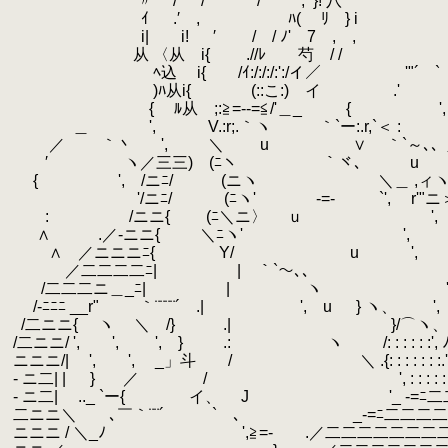
.
〃 / / / ,^}! 
.
ｲ .′ , ﾊ( ﾘ } 
.
i| i! ′ / / ﾉ' 7 
.
从 〈从 i{ .//ﾚ 芍 /
.
.
ﾍ込 i{ /ｲ:/:/:/:':/
.
)ﾊ从i{
.
(::こ:)
.
{ ﾙ从 ;:≧=--=≦/'＿
.
.
＿ ', V.:r;.｀ヽ ｀`ー:.r,`＜ :
.
.
／ ｀丶
.
', ＼ u ∨ ｀`～､
.
′ ヽ／三三) (ﾆヽ ｀ヾ、 u `ー '"
.
{ ', /ニﾆ/ (ニヽ ＼＿ ,ィヽ ,, -- ､
.
.
'/ニﾆ/ (ﾆヽ' -=- `', ゞr'"ニ＞
.
:
.
/ニニ{ (ﾆ＼ニ〉 ｕ ', `ｰくニ＞'
.
.
∧ .／-ニニ{ ＼ﾆヽ' ', `ー‐'----
.
∧ ／ニニニﾆ{ Y/ u '
.
.
／二二二二ﾆ| | ｀
.
.
/二二二ニ＿_ﾆ| | ヽ ',
.
/-ﾆﾆﾆ __r" ｀¨¨¨¨´ .| ', u
.
} ヽ、 
.
.
/二ニニ{ ヽ ＼ /} .| }/⌒ヽ、
.
/二ニニ/ ', ', ', } .: ヽ
.
/: : :
.
ニニニ/| ', ', _」斗 / ＼ .{: : : : 
.
- ニ二| | }
.
／ / ', : : : : : _ '
.
- ニ二| ゝ.._ `ー{ イ、 J '_ -=ﾆ
.
二ニニ＼ ､￣｀¨¨´ ` ､ _-=ﾆ二二二二二
.
ニニニ / ＼_ﾉ ',≧=- .／二二二二二二