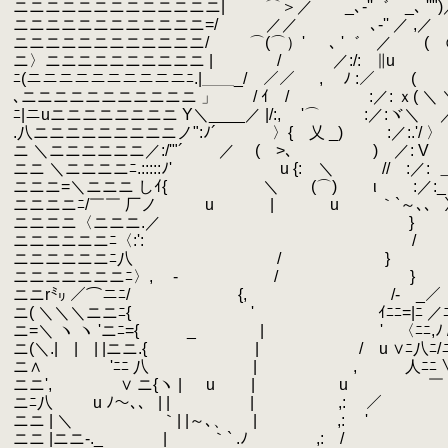
.
ニニニニニニニニニニニニニ| ⌒＞／ _､‐''゛ _､ ''")／
.
ニニニニニニニニニニニニ=/ ／／ ､‐'' ／ 
.
ニニニニニニニニニニニニ/ ⌒(⌒）' ､ '゛ ／ (
.
ニ〉ニニニニニニニニニニ | / ／:/: ∥
.
ﾆ(ニニニニニニニニニニﾆ.|＿＿_/ ／／ , ﾉ 
.
､ニニニニニニニニニニニ 」 / ｲ / :／: ｘ( ＼
.
ﾆ|ニuニニニニニニニニ Y＼____／ |/:, '⌒ :／:ヾ＼
.
.八ニニニニニニニニニノ":ﾉ´ 〉{ 乂 _) :／
.
ニ ＼ニニニニニニ／:/'"´ ／ ( >､ ) ／: 
.
ニニ ＼ニニニニﾆ.:::::ﾉ' u {: ＼ // :／:
.
.
ニニニ=＼ニニニ しｲ{ ＼ (⌒) ι :
.
ニニニニﾆ/￣￣ 厂ノ u | u ｀`
.
ニニニニ〈ニニニ.／ } ｀¨¨´)
.
ニニニニニニﾆ〈:': / ___
.
ニニニニニニﾆ八 / } ) ＼_／(
.
ニニニニニニニﾆ〉, - / } ／''"ﾟ
.
ニニr㍉ ／⌒ニﾆ/ {, /- _／￣／
.
ニ( ＼＼＼ニニﾆ{ ' ｲﾆﾆ=|ﾆ ／ﾆ
.
ニ=＼ ヽ ヽ 'ニﾆ={ _ | ' 〈ﾆﾆ,ﾉ /ﾆ
.
ニ(＼.| | | |ニニ.{ | / u ∨ﾆ八ﾆ/
.
ニ∧ 'ﾆﾆ 八 | , 人ﾆﾆ ∨ﾆﾆ /
.
ニニ', ∨ ニ{ヽ | u
.
| u ￣ ＼__/ﾆ
.
ニﾆ八 u ﾉ～､、 | | | ,: 
.
ニニ | ＼ ｀| |～､、 | ,: ' 
.
ニニ |ニニ-._ | ｀` .ﾉ