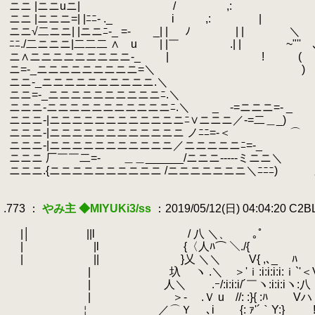
.
ニニ |ニニuニ| / ,
.
ニニ |ニニニ=| |ﾆﾆ- ._ 
.
ニニ√二ニニ| |ニニﾆ-_ =- _| | ﾉ 
.
ﾆﾆ./二ニニニ|二二二 ∧ u | |￣ .| | ~"'
.
ニ∧ニニニニニニニニニ-_ | ! (
.
ニ=-_ニニニニニニニニニ=＼ ) | |
.
ニニ-_ニニニニニニニニニニ.＼ | | V
.
ニニ=-_ニニニニニニニニニニﾆ.＼ | / : 
.
ニニニ-ニニニニニニニニニニニﾆ.＼ _ -=ニニニ=- 
.
ニニニ-|ニニニニニニニニニニニニﾆ∨ニニニ／
.
ニニニ-|ニニニニニニニニニニニニ ノﾆﾆ=-＜
.
ニニニ-|ニニニニニニニニニニニ／ニニニニニﾆ
.
ニニニ 厂￣￣二=- ＿＿______/ニニ
.
ニニニ.{ニニニニニニニニニニ /ニニニニ
.
.
.773 ：
やみ主 ◆MIYUKi3/ss
：2019/05/12(日) 04:04:20 C2
.
.
|│ ||l / 八 ＼、 ｡ﾟ 
.
| |l {〈人ﾊ⌒ ＼./{ 
.
| || }乂 ＼＼ V{ ,､_
.
| 圦 ヽ .＼ ＞'ｉ:i:i:i:i
.
| 人＼ .ｰ/:i:i:i/´￣ヽ:i:i
.
| ＞- .Ｖ u //: :}{ :ﾊ Vハ
.
￤ ／⌒Ｙ ゞ､i {: ｧ'´｀Y