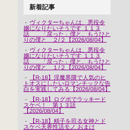
新着記事
ヴィクターちゃんは、悪役令
・
嬢になりたいそうです １１３
話 「戻った」僕と、もうひと
りの僕と ２/２【2026/08/04】
ヴィクターちゃんは、悪役令
・
嬢になりたいそうです １１３
話 「戻った」僕と、もうひと
りの僕と １/２【2026/08/04】
【R-18】淫魔界隈で人気のヒ
・
トオスにしたいロマンチックな告
白を実践してみる【2026/08/04】
【R-18】ログボでラッキード
・
スケベ！ 第１３話
【2026/08/04】
【R-18】精子を司る女神とド
・
スケベ天界性活モノ おまけ