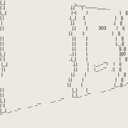
| |_| ._
|￣'''|'''――--,,,,,,,,＿
|_,| |~| .! | ||
 | .|_.| 1 | ||
|| | | |.|
.
| .| ||
 | | |.|
.
|: 303 .! i|
|| | | |.|
.
|: | ||
 | | |.|
.
|: | ||
 | | |.|
.
|: |._.||
 | | |.|
.
| || .||
|_| ...| |
.
| ||(0
| | :| ..|_|
.
| | ||
| |_,| .|.|
.
| .._,.-‐''"! ! i|
 || | | |.|
.
| i_,.-‐''" .:| ||
| | | |.|
.
| | ||
| || | | |.|
.
| | ||
 .:|| | | |.|
.
| |_,.||.-‐''
| | |_| | _,.
.
-‐''"
| | |_|_,.
.
-‐''"
|_| _,.
.
-‐''"
| _,.
.
-‐''"
_,.
.
-‐''"
'"