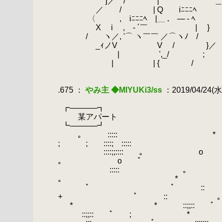
.
j／ / | ＿ゝ
.
／ / | Q iﾆﾆﾆﾍ
.
〈 , iﾆﾆﾆﾍ |＿ ． -─ - ﾍ
.
X i , - ´￣ | }
.
/ ヽ／, '⌒ ヽ￣￣ ／⌒ヽﾉ /
.
ゝ _ｨノV V / }／
.
ゝ| ',_/ ;
.
| | { /
.
.
.675 ：
やみ主 ◆MIYUKi3/ss
：2019/04/24(水)
.
.
┏─────┓
.
某アパート
.
┗─────┛
.
｡ :::::
; ; ::::; :::::
.
::::;;::::
｡ o ﾟ
.
.
::::
｡
.
*
.
ﾟ
.
ﾟ :
+ ﾟ ::
.
.
* * ::;;:: ﾟ 
::;;:: ﾟ ; *