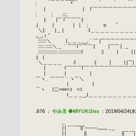
; *
.
| | l´￣￣￣￣￣￣￣￣￣￣
; ; :::;
.
|: |￣ l´￣
.| | | | ; o ﾟ
.
＼|: |＿ | :l＿＿＿＿＿＿＿＿＿＿＿＿
,,_,,ｒ''
.
:::::::＼ |＿＿＿__,｀￣ |￣￣￣￣￣
.
::::: ::::::＼＿｀￣￣l￣￣￣:| |￣￣ |
.
＿ 
.
:::::::::::::::: ::::::::::::
:| |
.
＼＿＿＿＿ :l :| | | |￣
.
| l´￣￣￣l´￣￣￣￣￣￣￣￣￣￣￣￣￣
.
| | | l 
￣ヽ、￣￣￣｀ヽ￣＼
.
.
| | |
⌒ヽ
.
l二>≡≡<ｺ￣<ｺ
.
.
l＿＿＿_,l＿＿＿＿＿＿＿＿＿＿＿＿＿＿＿_,|＿
.
.
.676 ：
やみ主 ◆MIYUKi3/ss
：2019/04/24(水)
.
.
＿
.
| | ￣￣''''||''――--,,,,,,,,＿_
.
| | || ||￣￣| 