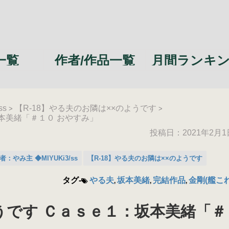
一覧
作者/作品一覧
月間ランキ
ss
【R-18】やる夫のお隣は××のようです
>
>
本美緒「＃１０ おやすみ」
投稿日：
2021年2月1
者：やみ主 ◆MIYUKi3/ss
【R-18】やる夫のお隣は××のようです
タグ-
やる夫
坂本美緒
完結作品
金剛(艦これ
,
,
,
うです Ｃａｓｅ１：坂本美緒「＃