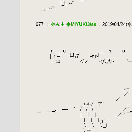
.
|_|,
.
-‐''"
.
_,.
.
-‐''"
.
.
.677 ：
やみ主 ◆MIYUKi3/ss
：2019/04/24(水)
.
.
|三三
.
|三三
.
|三三
.
.
ｎ＿_ o
.
＿ __ｎ_
.
.
| ｒ‐┘ └┘/7 └ｫ r┘ ＿＿＿
.
∟ﾆｺ ＜ノ <八八> ゛―――
.
|:|::
.
|:|::
.
|:|::
.
__ _ ＿__ _ 
.
,.-‐ ﾆ"ﾞﾞ _,
.
／ '' ､｀丶､
.
／ ヽ｀ ､ﾉ
.
.
_ｭ-ｫ‐ｧ ア'´ , 
.
＿_,
.
-― ´ / / / 
.
￣ | | | _／
.
| | |-┬ 
.
.
'､ '､ '､
.
＿'､ ┴ ¨