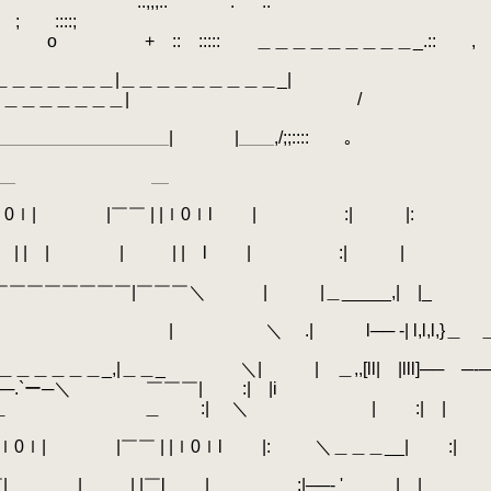
::;;;:: ` : ` ::
 ::::;
 ::::: ＿＿＿＿＿＿＿＿＿_.:: ,
＿＿＿＿＿|＿＿＿＿＿＿＿＿＿_|
＿＿＿＿＿＿＿＿＿＿＿＿| 
＿＿＿＿＿＿＿| ￣￣￣ |＿＿,/;;:::: ｡
＼| ＿ ＿
|ｌ0ｌ| |￣￣ | |ｌ0ｌl | :| |:
|￣| | | |￣l | :| |
￣￣￣￣￣￣￣|￣￣￣＼ | |＿_____,| |_
.
| |
.
＼ .| l── ‐| l,l,l,}＿ 
|＿＿_ ＼| | ＿,,[ll| |lll]── ─‐
────.`ー─＼ ￣￣￣| :| |i
::::｀丶､┌──‐::| ＿ ＿ :| ＼ | :| |
:| :| |￣￣ | |ｌ0ｌ| |￣￣ | |ｌ0ｌl |: ＼＿＿＿__| :|
￣| | | |￣l | :|──‐ ' | |