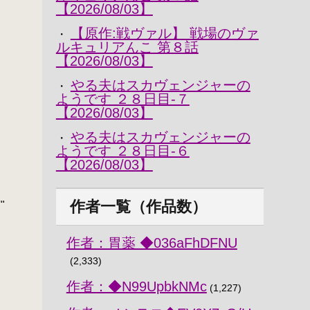
【2026/08/03】
【原作:戦ヴァル】 戦場のヴァ
・
ルキュリアんこ 第８話
【2026/08/03】
やる夫はスカヴェンジャーの
・
ようです ２８日目-７
【2026/08/03】
やる夫はスカヴェンジャーの
・
ようです ２８日目-６
【2026/08/03】
作者一覧（作品数）
"
作者：胃薬 ◆036aFhDFNU
(2,333)
作者：◆N99UpbkNMc
(1,227)