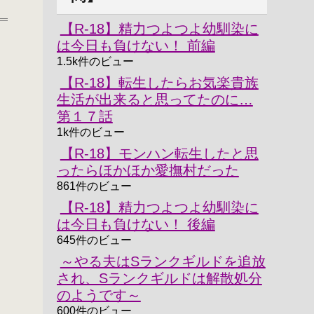
【R-18】精力つよつよ幼馴染に
は今日も負けない！ 前編
1.5k件のビュー
【R-18】転生したらお気楽貴族
生活が出来ると思ってたのに…
第１７話
1k件のビュー
【R-18】モンハン転生したと思
ったらほかほか愛撫村だった
861件のビュー
【R-18】精力つよつよ幼馴染に
は今日も負けない！ 後編
645件のビュー
～やる夫はSランクギルドを追放
され、Sランクギルドは解散処分
のようです～
600件のビュー