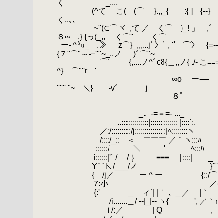
く _,,.,
.
(^て こ( (⌒ }.,,_{ :{ ] {-‐
く,.､､
.
~"(⊂⌒ヾ_,て ／ 
８∞ .} {っ(_,, く⌒'' ゝ く⌒
.
ー- ^㍉_ .≫ z⌒}_,,,...jﾞ〉ﾞ , '゜ ⌒
{７"⌒"～-=''"~_,,ノ )ﾞ⌒"~
.
.
⌒ﾞ {,....ノ^ﾞc8{＿,,ノ{ ./- こﾆﾆ=┘~
^} ⌒"''r…'
.
∞o ー
'''''' "~ ＼} ゝ-vﾞ j
.
８ﾟ
.
.
_..
.
-=＝=- ..._
.
..::::::::::::::|:::::::::::::: |::::`:.
.
.
／:/::::::::::/j::::::::::::::::|ﾍ::::::::ヽ
.
/::::/_:: ＜ ￣￣￣ ／｀ヽ:::ﾊ
.
::::::/ ＿＿＼ ー' ﾍ:::ﾊ
.
i::::::|'´ / / ｝ ≡≡≡
.
Y⌒ﾄ､/___/ノ }⌒Ｙ´
.
{ /j／ ー ^ ー {::/⌒ヽ
.
7:小 ／{ ､ ) 
.
{:' ゝ ＿ ィ´| |｀ ､ ＿／ |｀
.
/i:::::::＿/ --|_|-- ヽ{ ', ／｀
.
i /:／ | Q ゝ ,