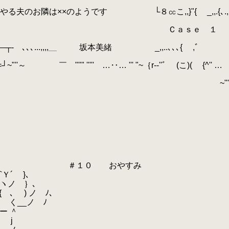
} やる夫のお隣は××のようです └８㏄こ,,}"{ _,,.{､.,
く⌒ )_! 」 ,ﾞ Ｃａｓｅ １
〉 {=-―┬- ､､､...,,,,＿ 坂本美緒 _,,..､､､{ ,ﾞ
"''～ ￣ """ ''''' …‥… ''' "~｛r‐‐''ﾞ (こ)( {^'' …
-― ~"
 |:::::| _ ＃１０ おやすみ
 }､
ノ ｝､
ノ ﾉ､
 く__ノ ﾉ
rー ＾
 j