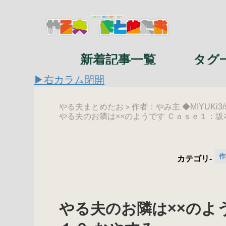
新着記事一覧
タグ
▶右カラム閉開
やる夫まとめたお
作者：やみ主 ◆MIYUKi3/
>
やる夫のお隣は××のようです Ｃａｓｅ１：坂
作
カテゴリ-
やる夫のお隣は××のよ