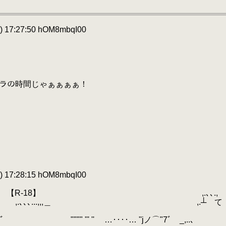
 17:27:50 hOM8mbqI00
間じゃぁぁぁぁ！
 17:28:15 hOM8mbqI00
】 ,.､､.,
､､､...,,,＿ ,.┴ て
""" ''' '' …‥‥… ''jノ⌒"7ﾞ _,..､