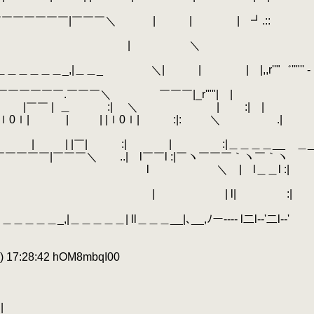
￣￣￣￣￣|￣￣￣＼ | | | ┛.::
￣￣:| |
.
＼
＿＿＿_,|＿＿_ ＼| | | |,,r''"゛''"'' -
￣￣￣￣￣￣￣￣.￣￣￣＼ ￣￣￣|_r'""| |
|￣￣ |
.
＿ :| ＼ | :| |
:::::::l :| | | |ｌ0ｌ| | | |ｌ0ｌ| :|: ＼ .|
| | | |￣| :| | :|＿＿＿＿__ ＿_
￣￣|￣￣￣＼ ..| l￣￣l :|￣ヽ￣￣￣｀ヽ￣｀ヽ
＼ | l＿＿l :|
 | l| :|
＿＿＿＿| ll＿＿＿__|､__,ﾉー‐--- l二l-‐'二l-‐'
 17:28:42 hOM8mbqI00
|