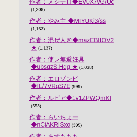
作者：メシテロ◆EV0X7vG/Uc
(1,208)
作者：やみ主 ◆MIYUKi3/ss
(1,163)
作者：混ぜ人＠◆mazEBItOV2
★
(1,137)
作者：使レ無避妊具
◆ubsqzS.Hdg ★
(1,038)
作者：エロゾンビ
◆IL/7VRqS7E
(999)
作者：ルピア◆1v1ZPWQmKI
(553)
作者：らいちょー
◆nCjAKRISxo
(395)
作者：あずももも