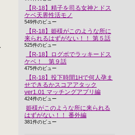
【R-18】精子を司る女神とドス
ケベ天界性活モノ
549件のビュー
【R-18】姫様がこのような所に
来られるはずがない！！ 第５話
525件のビュー
"
【R-18】ログボでラッキードス
ケベ！ 第９話
475件のビュー
【R-18】投下時間1Hで何人孕ま
せできるかスコアアタック
ver1.01 マッチングアプリ編
424件のビュー
姫様がこのような所に来られる
はずがない！！ 番外編
381件のビュー