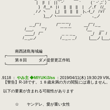
.
| |! | | |｀ｰ´ ｀ゝ (｀ｰ' ,ﾆ
.
} /!__ﾊ | i || || || | ／, 
.
ﾉノ ヽ j_| || || || |-
.
´ )__ノヽ――――――' ､
.
＼/ ﾍ／ 
.
＿_/￣/ /￣￣￣/ __/￣/
.
/___, ￣/ ￣￣￣ /__ 
.
____/ /￣ ＿＿＿_ _
.
/＿_,,.ノ /＿_＿＿/ |___ノ |___,/ 
.
し' し' ｲ_,ノし/｀i
.
| rｭ
.
南西諸島海域編
.
┏──────────────┓
.
第８回 ダメ提督更正作戦
.
┗──────────────┛
.
.
.9118 ：
やみ主 ◆MIYUKi3/ss
：2019/04/11(木) 19:30:29 V
.
【警告】R-18です。１８歳未満の方の閲覧には適しません。
.
.
以下の要素が含まれる可能性があります
.
.
.
☆ ヤンデレ、愛が重い女性
.