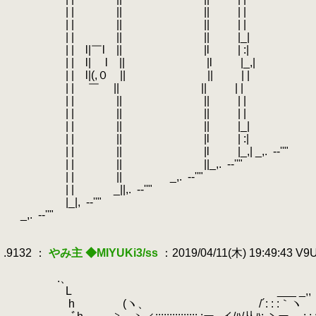
.
| | || || | |
.
| | || || | |
.
| | || || |_|
.
| | l|￣l || |l | :|
.
| | l| l || |l |_,|
.
| | l|(,０ || || | |
.
| | ￣ || || | |
.
| | || || | |
.
| | || || | |
.
| | || || |_|
.
| | || |l | :|
.
| | || |l |_,| _,.
.
-‐''"
.
| | || ||_,.
.
-‐''"
.
| | || _,.
.
-‐''"
.
| | _||,.
.
-‐''"
.
|_|,
.
-‐''"
.
_,.
.
-‐''"
.
.
.9132 ：
やみ主 ◆MIYUKi3/ss
：2019/04/11(木) 19:49:43 V
.
.
.、 _,
.
L ___ _,, ｰ''
.
h
.
(ヽ、 /´: :