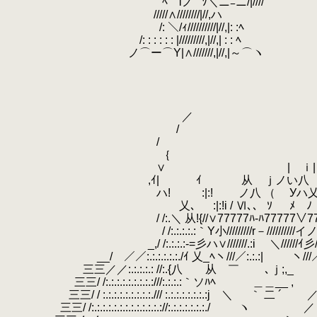
.
ﾍ lノ `'ｿ＼ニﾆニ/|////
.
/////∧////////|//,ハ
.
/: ＼/ｨ//////////|//,|: :ﾍ
.
/: : : : : : |/////////,|//,| : : ﾍ
.
ノ⌒ー⌒Y|∧///////,|//,|～⌒ヽ
.
.
.
.
.
／ 
.
/ 
.
/
.
｛
.
∨ | ｉ
.
,ｲ| ｲ 从 ｊノい八
.
ハ! :|:! ノ八 （ Уハ乂
.
乂､ :|:!i / Ⅵ､、 ｿ ﾒ ﾉ 
.
/ /:.＼ 从!{//∨77777ﾊ-ﾊ77777∨7
.
/ /:.:.:.:.:｀Y小/////////r－////
.
_,/ /:.:.:.:-=彡ハ∨///////.:i ＼//////ｲ彡/ （.:.
.
__/￣／／:.:.:.:.:.:./ｲ 乂_ﾍヽ///／:.:.:| ヽ///／从′ ﾉ:.
.
三三／／:.:.:.:.: //:.{八 从 ￣ ､ｊ;,_ ￣ /ｲ Y:.:.
.
.
三三/ /:.:.:.:.:.:.:.:.:///:.:.:.:｀ソﾊﾍ ＿＿__ , /ﾙﾍﾘハ:.:
.
三三/ / :.:.:.:.:.:.:.:.:./// :.:.:.:.:.:.:.:j ＼ ｀ 二 ´ ／彡ｲ:
.
.
三三/ /:.:.:.:.:.:.:.:.:.:.:.:.://:.:.:.:.:.:.:./ ヽ ／ .: !: