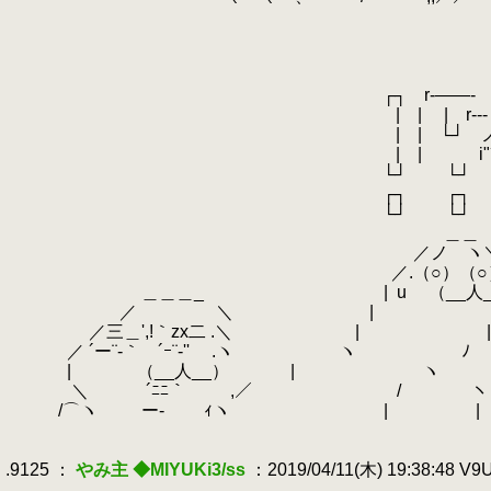
.
.
.
.
.
┌┐ r‐――‐ 
.
| | | r--- 、
.
| | └┘ ノ 
.
| | i"´
.
└┘ └┘
.
┌┐ ┌┐
.
└┘ └┘
.
＿＿
.
／ノ ヽ
.
／.（○）（○）
.
＿＿＿_ |
.
u
.
（_
.
／ ＼ | 
.
／三＿',!｀zx二 .＼ | 
.
／ ´ー¨‐｀ ´ｰ¨‐'' .ヽ ヽ ﾉ
.
| （__人__） |
.
＼ ´ﾆﾆ｀ ,／ /
.
/⌒ヽ ー‐ ｨヽ | | /
.
.
.9125 ：
やみ主 ◆MIYUKi3/ss
：2019/04/11(木) 19:38:48 V
.