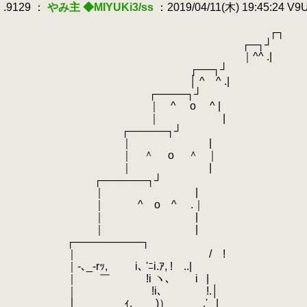
.9129 ：
やみ主 ◆MIYUKi3/ss
：2019/04/11(木) 19:45:24 V
.
.
┌┐
.
┌─┐┘
.
｜^^ .|
.
┌──┐┘
.
│ ^ ^ .|
.
┌────┐┘
.
｜ ^ o ^ |
.
｜ |
.
┌─────┐┘
.
｜ |
.
｜ ＾ o ＾
.
｜
.
｜ |
.
┌──────┐┘
.
｜ |
.
｜ ^ o ^ .｜
.
｜ |
.
｜ |
.
.
┌─────────┐
.
.
｜ / !
.
.
｜‐､_‐rｯ, i､ 'ﾆi.ｱ, ! ..|
.
.
｜ ￣ !i ヽ､ i
.
|
.
.
｜
.
!i､ !.│
.
.
｜ ｨ._＿_)） ,'
.
|