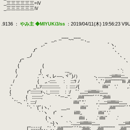
.
_三三三三三三=Ⅳ
.
_三三三三三三Ⅳ
.
.
.9136 ：
やみ主 ◆MIYUKi3/ss
：2019/04/11(木) 19:56:23 V
.
.
/
.
_,､ -‐''''""~~""''''‐- ､_ 
.
,.-'" ﾞヽ, l l |
.
,r" ﾞ､ | i
.
_,/ ﾞ､ |
.
.
,r'" ﾞ､ |
.
{ { ヽ | .| 
.
{ { ..,,_ ｀`:
.
.
.
ﾉ ,'ﾞ'､ヾ､レ‐---､ヾﾞ)ﾉ） -､......,,,,;;iiilliii;;;,
.
/ { ,､-:::::.
.
:
.
:::ﾂ ﾉ ﾞ､ﾞ',ilill''''"""'''l
.
," _!,,ｿ:::::::::::::::.
.
:
.
:::::ﾉ{ illii'' ‘.
.
{ r'':::::::::r-､;_:::::::: :
.
:/ ﾞ' ,,,,;;;iiilllli
.
ﾞ､ { ::::::::;' ｀''ー-‐'".
.
,ilill''''"""ﾞﾞﾞ''';lliili ,,
.
.
ﾞ'‐-､ ﾞ'､ ::::/
.
illii'' ”.' ,.',,,,;;;iiilllliii;;;,,,, l
.
ﾞ'‐｀'{'ﾞiヽ､' __,,,
.
illii'' .' ,ilill''''"
.
｀'ヽ r" iilll;, illii'' ‘.' 
.
{ヽ " illii , .' illii'' .' ,,,,;;
.
｀~}ヽ
.
｀`:.,,,;;;iiilllliii;;;,,,, ,,,,
.
l'''ﾆﾆﾆﾆ{､､,ﾞ'､.ﾞ,ilill''''"""ﾞﾞﾞ''';lliili; ,ilill''''"""''