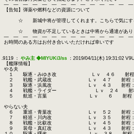
.
― ― ― ― ― ― ― ― ― ― ― ― ― ―
.
【告知】弾薬や燃料などの資源について
.
.
☆ 新城中将が管理してくれます。こちらで気にする
.
.
☆ 物資が不足しているときは中将から通達があり
.
― ― ― ― ― ― ― ― ― ― ― ― ― ―
.
お時間のある方はお付き合いいただければ幸いです
.
.
.9119 ：
やみ主 ◆MIYUKi3/ss
：2019/04/11(木) 19:31:02 V
.
【艦隊情報】
.
やる夫
.
１ 駆逐・みゆき改 Ｌｖ ４６ 射程：
.
２ 戦艦・武蔵改 Ｌｖ ４７ 射程：超長
.
３ 駆逐・浜風改 Ｌｖ ４３ 射程：短 
.
４ 戦艦・ライダー Ｌｖ ２４ 射程：
.
５ 航巡・言葉 Ｌｖ ６ 射程：中
.
.
やらない夫
.
６ 重巡・青葉改 Ｌｖ ５２ 射程：
.
７ 軽巡・川内改 Ｌｖ ３５ 射程：中
.
８ 戦艦・比叡改 Ｌｖ ４５ 射程：長 
.
９ 装母・真紅改 Ｌｖ ４３ 射程：短 
.
１０ 駆逐・曙改 Ｌｖ ３８ 射程：短