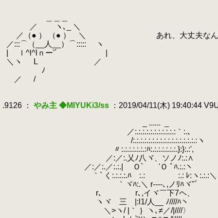
.
.
.
＿＿＿
.
／ ヽ､_ ＼
.
／（● ） （● ） ＼ あれ、大丈夫なん
.
／:::⌒（__人__）⌒::::: ヽ
.
| ｌ^l^lｎー'´ |
.
＼ヽ L ／
.
ゝ ﾉ
.
／ /
.
.
.9126 ：
やみ主 ◆MIYUKi3/ss
：2019/04/11(木) 19:40:44 V
.
.
_ ......
.
_
.
／:.:.:.:.:.:.:.:.:.:.:｀:.､
.
/:.:.:.:.:.:.:.:.:.:.:.:.:.:.:.:.:ヽ
.
〃:.:.:.:.:.:.:ﾊ:.:.:.:.:.:.:.}:}:.:',
.
／:／:.乂ﾉ八ヾ、ソノﾉ:.:∧
.
／:／:.／:.:.| Ｏ` 'Ｏ ﾞﾊ.:
.
｀` く:.:.:.:.ﾊ :.:
.
:.: ﾚ:ヽ:.:.:＼
.
｀ヾﾊ:.＼ r‐--‐､,ノﾘﾊヾ"
.
r､ r､,イヾ￣下7ヘ、
.
ヽヾ 三 |:l1/人__ ﾉ////ﾊヽ
.
＼>ヽ/ |｀ ｝ヽ､≠／/|////〉