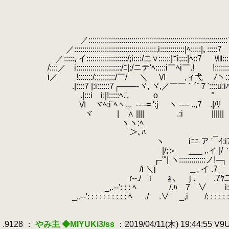
.
.
.
.
.
／::::::::::::::::::::::::::::::::::::::::::::::::::::::::::::::::::::7',::
.
／::::::::::::::::::::::::::::::::::::::::,i::::::::::::|ﾍ:::::|､:::::7 ﾔ:
.
／:::::, イ::::::::::::::::::::/;i::::/ニ∨::::::|ﾆi;:::|ﾍ::7 Ⅷ::::
.
/::::／ i::::::::::::::::::::::/ﾆ|:/ニテ'ﾍ:::::i￣ﾍi￣.! !:::::::
.
i／ !:::::::/::::::::::/￣/ ＼ Ⅵ ,ィ弋 ﾉヽ:::::::
.
.|::::7 |:i::::::7┌───-ヾ, ヾ,／￣￣｀´¨７'::::u:i
.
.|:::i i:|!:::::ﾍ.', o ° 
.
Ⅵ ヾﾍ:i¨ﾍヽ,,.
.
----= ':j ヽ ---- ..,7 .|/ﾘ
.
ヾ | ∧ |||| .:i |||||
.
ヽヽ:ﾍ 7 
.
＞､ﾊ _ 人'
.
ヽ iﾆﾆ ア '
.
ｲ:i
.
|/;＞
.
___ ,.イ |/
.
┌‐'"| ヽ:::::::::::::ノ!─┐
.
/i ＼j ＿, イ .7_
.
r--./ i ≧､ j ､ .7ﾔ二
.
_,.-‐': : : ﾍ /.ﾊ 7 ∨ i: : : : 
.
_,.-‐': : : : : : : : : : ﾍ ./ .∨ _,i /: : : : : : : : 
.
.
.9128 ：
やみ主 ◆MIYUKi3/ss
：2019/04/11(木) 19:44:55 V