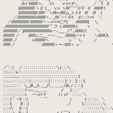
.
,斗ｨ´/////////ゝ､ ∨i ∨∧ﾍ //＼ ／ ｲ // ///j 
.
|/////////////// ヽ |/ ミ_ ∨∧ ヽ////￣￣iﾝ´// // ////////! !
.
|///////////////|/l !/////｀ヽ//ｾ=‐/////ム_ﾝ ,ｲ // /// /// |
.
.
／/////////////////ﾚ/////////ヽ､ _//// `ー‐' //イ // / ／/-=ｲ ＼
.
／////////////////ﾚ'////////////ー --‐=＝≡二勺 ////////////( ＼
.
, ///////////////////////////////////////////￣ フ く////////////∧ ヽ
.
//////////////／ }//////////////////////////ﾑー-､__＿i´^ ､////////∧ ＼
.
/////////// ／ |//////∠二__ー‐‐- ..._＿////////ﾑー= ｿ ＼///////入
.
///////// ／ ∨//////////ヘ ン ⌒ヽ､ ／ ヽ///
.
/////// ／ ' ,////////////＞ー‐'//////＞ ン ´ ＼//
.
.
.
.
.
／´: : | ／ : : : : : : : : : : : : : : : : ＼j : : .＼
.
:::::.:.: : レ': : : : : : : : : : : : : : : : : : : : : : : : : : :｀
.
.
:.:.:.:.:.:.:..:
.
: : : : : : : : : : : : : : : : : : : : : : : : : : : : :i
.
:.:.:...: : : : : ､: : : i : : : : : : :ｉ{ : : : : : : : }: ｉ : }: : : :|
.
:.:.:...: : : : :
.
＼_从_人＿_八＿＿＿,ﾉ从ノ.: : : :|
.
:
.
: : : : : : : : : :/ -─-､.,,_＿,, ノ |: : : : '
.
.
: : : : : : : : : .: :i ー─ｪｧゞ` /ｒｪｧ' :
.
: : : :i⌒ヽ|i : : | ｀￣ （ i: : : : :､:
.
＼
.
: : : :{ |l : : | , / |: : : : : : : : : .＼
.
:､: :∧ |l : : | ,'
.
: : : : : : :＼: : .
.
: : : : :＼_jj: : .:| ｒく￣ｧ /.ｉ: : : .: : : : : : : :
.