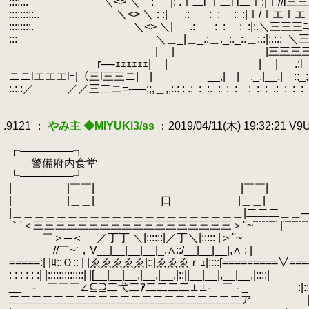
.
::::...
.
＼<> ＼ :
.
|: .ｌ二l ｌ二l l二ｌ:|ｌ//l三
.
:::::::::..
.
＼<> ＼ : :| .:
.
:
.
:
.
:
.
:|ｌ/ｌエ
.
::::::::.
.
＼<> ＼| .:
.
:
.
:
.
:
.
:|:.＼
.
:::
.
＼＿_|＿_.:＿._:._:.＿:.:|:.:.:
.
＼三
.
| | |三三三三|:
.
r―‐ｪｪｪｪｪｪ| | | | .:l :
.
ニニlエエエlｰ|（三l三三ニ|＿|＿＿＿＿＿__,|＿|＿,_,|__,|＿:;_;;_:::_;;_;_;
.
:.:.:／ ／／三二ニ=‐―-;;,＿,,:.: : .:
.
:
.
:.
.
:
.
:
.
:
.
.
:
.
:
.
:
.
.:
.
:
.
:
.
:
.
.
.
.9121 ：
やみ主 ◆MIYUKi3/ss
：2019/04/11(木) 19:32:21 V
.
.
┏───────┓
.
警備府内食堂
.
┗───────┛
.
| |￣￣| |￣￣| |二二二二二二二
.
| |＿＿| 口 |＿＿| |
.
|＿＿＿＿＿＿＿＿＿＿＿＿＿＿＿＿＿＿＿＿＿|二二二＿＿─￣ 二二二二|
.
｀'＜三三三三三三三三三三三三三三三三三三＞''~¨¨¨¨¨¨¨ |¨¨¨¨¨¨¨¨¨¨¨¨ﾞ∧|::::|,'|...
.
￣＞─＜ ／丁丁 ＼|::::::|／丁＼|::::: |＞''~ ∧::
.
//￣~‘，V__|__|__|__|_,∧::/__|__|__|,∧ : | 叩 
.
=====:| |ﾛ::Ｏ:: | |ゑゑゑゑゑ|::|ゑゑゑｒｭ|::::[=========∨===
.
: : : : : :| |:::::::::::::| |[__|__|__,|__,|__,|::||__|__|,__|__,|
.
__ - ￣￣￣∠⊆⊇二弋二ｱ二二二二⊥⊥- ￣ ‐ _ :|:::| : : 
.
二二二二二二二二二二二二二二二二二二二二二ア |