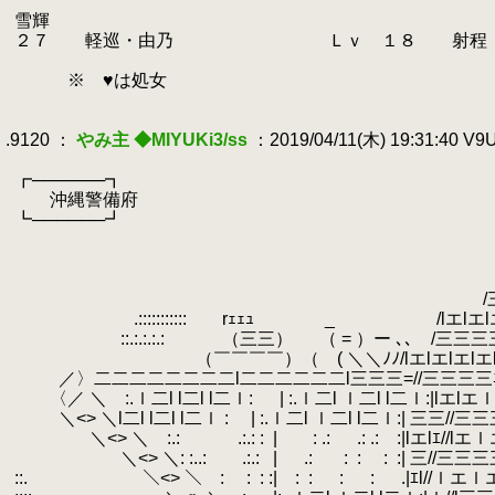
.
.
雪輝
.
２７ 軽巡・由乃 Ｌｖ １８ 射程：中
.
.
※ ♥は処女
.
.
.9120 ：
やみ主 ◆MIYUKi3/ss
：2019/04/11(木) 19:31:40 V
.
.
┏──────┓
.
沖縄警備府
.
┗──────┛
.
,.<
.
（ ｀／
.
/＼／ 
.
/三三三三三/｀ー
.
.::::::::::: rｪｪｭ _ /lエlエlエlエl
.
::.:.:.:.:
.
（三三） （ = ）ー ､､ /三三三三=
.
（￣￣￣￣）（ ( ＼＼ﾉﾉ/lエlエlエlエl//lエ
.
／〉二二二二二二二二l二二二二二二l三三三=//三三三三ﾆ
.
〈／ ＼ :.ｌ二l l二l l二ｌ: | :.ｌ二l ｌ二l l二ｌ:|lエl
.
＼<> ＼l二l l二l l二ｌ : | :.ｌ二l ｌ二l l二ｌ:| 三三//三
.
＼<> ＼ :.:
.
.:.: :
.
| : .: .: .:
.
.
:|lエlｴ//
.
＼<> ＼: :..: .:.:
.
| .:
.
:
.
:
.
:
.
:| 三//三三
.
::.
.
＼<> ＼ :
.
:
.
: :| :
.
: :
.
:
.
.|ｴl//ｌ