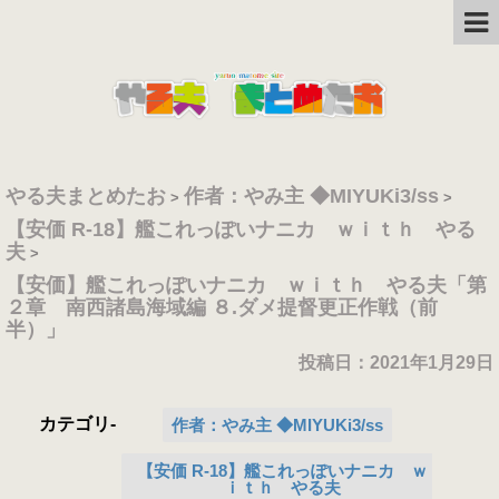
やる夫まとめたお
作者：やみ主 ◆MIYUKi3/ss
>
>
【安価 R-18】艦これっぽいナニカ ｗｉｔｈ やる
夫
>
【安価】艦これっぽいナニカ ｗｉｔｈ やる夫「第
２章 南西諸島海域編 ８.ダメ提督更正作戦（前
半）」
投稿日：
2021年1月29日
カテゴリ-
作者：やみ主 ◆MIYUKi3/ss
【安価 R-18】艦これっぽいナニカ ｗ
ｉｔｈ やる夫