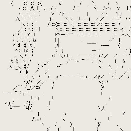
.
｛ .: : : : :l: : { // /l
.
{: : : : 八: l`ー､ /〈 / ｜ 
.
{ : : : : : : 〈 ∨ /下￣ ｜ ｜ ／〉 Y ｝ 
.
八 : : : : : : | ｛:.
.
＼＼＿l..::::..j＿／／
.
＼ : : : : | 八:::{:::::::::::＼ |::::::::
.
／: : ヽ: : : l ＼::::::::::::::::::::::::::::
.
/ : / : : : Y: :l l个ー--‐''"￣:::::::
.
{: : { : : : : :}:/l |｜ ＿ -‐
.
ﾍ: :l : :{ : /: :j j/j ￣￣ -
.
ﾍ : : l /: : ; 〈 ｛
.
／＼:/: : :/ r〉 ＼r-t＿ -――------
.
.
/: :{: : ヽ : / ＿＿／ ／⌒
.
人 : ＼: :} / }＞''" -‐
.
⌒Y : {/ ／ ／ __〉 
.
｛: 〈＿/ ＜＿＞''"￣￣￣`～＜＿／j/／
.
つ/ / ／／ / ヽ::::/
.
／⌒〈_/／:::/ / }/ / / 
.
―---‐'"〈┐::::; ; 
.
＿ l:::::j 
.
＜)／ ／{ /
.
└''"￣ └! { ﾞ
.
{ 、 ヽ ; Y
.
八い ＼ / l ＼
.
ヽ / } }/ ､
.
乂 ｛ l 丿 ＼ ｝