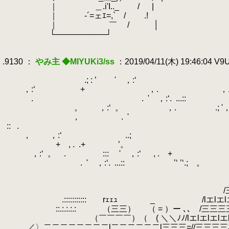
.
.
｜ ＿.i'I.._ / |
.
.
｜ -´=ェｴ=,` / .!
.
.
｜ ￣ / │
.
.
└─────────┘
.
.
.9130 ：
やみ主 ◆MIYUKi3/ss
：2019/04/11(木) 19:46:04 V
.
.
.
.; : ’ ' ，:‘
.
.
，:‘
.
+ ，.
.
，
.
.
.
.
.
' ，:‘.
.
...:: 
.
.
。 ，:‘
.
。 ，.
.
.
.; '
.
， .
.
' ，:
.
::
.
.
.
.
， ，:‘
.
..; '， ，:
.
+ , .
.
.+ ’。 
.
，:‘
.
。 .
.
.
.
::: ' ，:‘
.
, .
.
.
+
.
.
.
' ，:‘.
.
...:: ’‘ ’‘.; 。
.
（ ｀／
.
/＼／ 
.
/三三三三三/｀ー
.
.::::::::::: rｪｪｭ _ /lエlエlエlエl
.
::.:.:.:.:
.
（三三） （ = ）ー ､､ /三三三三=
.
（￣￣￣￣）（ ( ＼＼ﾉﾉ/lエlエlエlエl//lエ
.
／〉二二二二二二二二l二二二二二二l三三三=//三三三三ﾆ