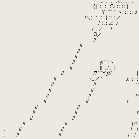
.
,,| : : : : : //: : : :.'
.
{ |: : : : : :".: : : : : }
.
Ｙ´￣｀ヽ: : :
.
/＼; : : : : : }.
.
/ｰ:､: ∠
.
/: : ／
.
O／
.
//
.
//
.
//
.
//
.
// γ:⌒:ヽ .．´
.
// {|: : / : :｝ ／ : : : : : :
.
.
// /7⌒Y彡′ _| : : : : : : : : : / 
.
// 〈｡／´′ ./:| : : : : : : : : / /: : : 
.
// // |:.:| : : : : : : : （ /:
.
// // ヽ| : : :___: : : : : : : :
.
// // /＼、レ´ ｀ヽ: : : 
.
// // / 7: : : : : : :
.
.
// // ; : : : :
.
.
// // /: ⌒ヽ:
.
.
// // /: : : 
.
// // (Ｏ):
.
.
.
// // /
.
.
.
// // /