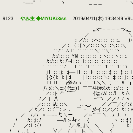
.
ｰ==="―" ヽ _ ＿＿＿ -‐ ｀ヽ/ 〈´`
.
.
.9123 ：
やみ主 ◆MIYUKi3/ss
：2019/04/11(木) 19:34:49 V
.
.
,,,x=＝＝＝＝=x,,_
.
／-――-- ＼
.
:: ／/: : : : へ: : : : : : : ::..
.
)
.
／ : :〈 : {ヽ／: : : : ＼: : :＼: : :＼
.
.
: : /: : :∧ l : : : : : : : : : ＼: : :＼: : :ヽ
.
/: :/: : : : : :Yl/l: : : : : : : : : : ヽ: : : ヽ : : :、
.
/: :/: : : /: : /`~l : : : : l : : : : : : : : : : : : : : :
.
: : : : : : : : : / l: : : : : l : : : : : : :l: : : : :l : : :i
.
j l : : : : j: l :j-― l l : : : :ト: : : : : : :}: : : : }: : : :l
.
{ {: { l: : l:｜:l ｜l : : : :ﾄ: : ＼: : :j: : : : j : : :
.
l: l: l l: : : :y斧ﾐxヽ |: : : : l-＼＼: :; : : : ::ﾊ : : j
.
八乂: ＼::::{ 代;;;)〕 ￣￣斗f示ﾐx/: : : :/
.
／: :ト 个! `''''''" 代;;ﾉﾉ/: : : /｝: /: ∧
.
/:／: |: :八 ､ ~''''"/ : ／ノ /: :/: ∧
.
／: : : : :从: : :＼ ､...._, ／ ／￣／:／: /:
.
／ /: ／: : : : :`⌒: ＞． ￣ ・ 彡イ
.
.
／ /／/ : ＞―---‐弋 ＼ー ／～''"￣ ＼: 
.
/ /: : :j : / ―-/l ＞┴r＜ 
.
/ ／: l: : { / /／ /廴,j＼ ＼ 
.
/ /: : : {: : :; ∨／ / } ﾄ、