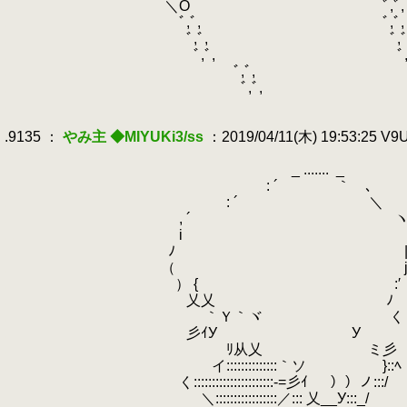
.
＼O ﾞ,ﾞ, ｀'ミ_入 : 
.
ﾞ,ﾞ, ﾞ,ﾞ,
.
ﾞ,ﾞ, ﾞ,ﾞ
.
ﾞ,ﾞ, ﾞ,ﾞ, ヽ
.
ﾞ,ﾞ, ﾞ,ﾞ,
.
ﾞ,ﾞ, ﾞ,ﾞ,
.
.
.9135 ：
やみ主 ◆MIYUKi3/ss
：2019/04/11(木) 19:53:25 V
.
.
_ .......
.
_
.
.
: ´ ｀ ､
.
.
: ´ ＼
.
, ´ 
.
.
i 
.
ﾉ 
.
（ 
.
） { :′ 室内で艦載
.
乂乂 ﾉ
.
｀Ｙ｀ヾ く
.
彡ｲУ У
.
ﾘ从乂 ミ彡
.
.
イ::::::::::::::｀ソ }::ﾍ
.
く::::::::::::::::::::::-=彡ｲ ））ノ:::/
.
＼:::::::::::::::::／::: 乂__У:::_/