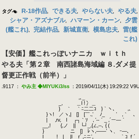
R-18作品
できる夫
やらない夫
やる夫
タグ-
,
,
,
,
シャア・アズナブル
ハマーン・カーン
夕雲
,
,
(艦これ)
完結作品
新城直衛
横島忠夫
雷(艦
,
,
,
,
これ)
【安価】艦これっぽいナニカ ｗｉｔｈ
やる夫「第２章 南西諸島海域編 ８.ダメ提
督更正作戦（前半）」
.9117 ：
やみ主 ◆MIYUKi3/ss
：2019/04/11(木) 19:29:22 V
.
.
,､_
.
_, ＿l ! 冫＿ 【R-1
.
} ｀ゝ｀ﾆ二二ｺ }｀ヽ、 ,､
.
.
}ヽ! ／ヽ,| [] [￣.,' ﾉ_ ' ,｀ ､
.
.
| ,rv, l ┌┐｀ｿ , '--｀_ ,´ー―｀
.
__,! {,ノ || └┘_,{∠,--､ { 
.
.
} ニ [] ﾚヽ,――' ヽ、 ｰ―､
.
l_ ! | |l__r´ ,ﾆニ',__ ｀ｺ ｆ´ 