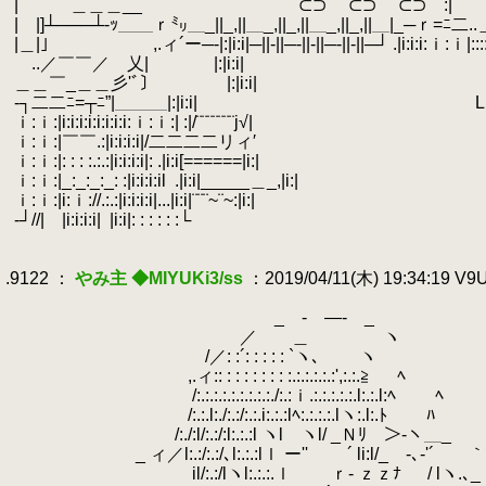
.
| ＿＿＿__ ⊂⊃ ⊂⊃ ⊂⊃ :| ｢￣￣＿|,＿ γ::ヽ :|::::| 
.
|￣|]┴───┴‐ｯ＿＿ｒ㍉＿_||_,||＿_,||_,||＿_,||_,||＿|_─ｒ=ﾆ二..＿ ⊆⊇ ￣|
.
|＿|｣ ,.ィ´ー─‐|:|i:i|─||‐||─‐||‐||─‐||‐||─┘ .|i:i:i:
.
..／￣￣／ 乂| |:|i:i| |i:i:i:ｉ:ｉ
.
＿＿￣_＿＿彡'ﾞ〕 |:|i:i| |i:i:i:
.
‐┐二二ﾆ=┬ﾆ”|＿＿＿|:|i:i| Li:i:i:i:|＿＿__＼.:
.
ｉ:ｉ:|i:i:i:i:i:i:i:i:ｉ:ｉ:| :|/¨¨¨¨¨¨¨j√| |iпi:i|‐‐ｒｒ
.
ｉ:ｉ:|￣￣.:|i:i:i:i|/二二二二リィ′ |i:| |i:i|==|:
.
ｉ:ｉ:|: : : :.:.:|i:i:i:i|: .|i:i[======|i:| |i:| |i:i|====|
.
ｉ:ｉ:|_:_:_:_: :|i:i:i:il
.
.|i:i|_____＿_,|i:| ￣|i:i| |i:i|: :
.
ｉ:ｉ:|i:ｉ://.:.:|i:i:i:i|...|i:i|¨¨¨~¨~:|i:| ￣ ￣: : :|:
.
‐┘//|
.
.
|i:i:i:i|
.
|i:i|: : : :
.
.
.9122 ：
やみ主 ◆MIYUKi3/ss
：2019/04/11(木) 19:34:19 V
.
.
_ - ―- _
.
／ ＿ ヽ
.
/／: :´: : : : : `ヽ､ ヽ
.
,.ィ:: : : : : : : : :.:.:.:.:.:',:.:.≧ ﾍ
.
/:.:.:.:.:.:.:.:.:./:.:ｉ.:.:.:.:.:.l:.:.l:ﾍ ﾍ
.
/:.:.l:./:.:/:.:.i:.:.:lﾍ:.:.:
.
/:./:l/:.:/:l:.:.:l ヽl ヽl/ _Ｎﾘ ＞‐ヽ＿_
.
_ ィ／l:.:/:.:/､l:.:.:lｌ ー'' ´ li:l/_ -､‐'´ 
.
il/:.:/lヽl:.:.:.ｌ ｒ‐ ｚｚﾅ / lヽ.､