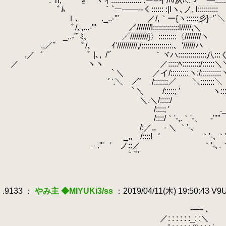
.
.ﾞh, ≧ゝヽィ::::::::::::::: :ー--イ/ﾊ/从ﾊ:.ゝ
.
ﾞﾑ
.
￣｀`ー――--く:::::: :|lヽ､ノ, l:
.
.
ｌ､ ._..-'" ／/,｀ー{ヽ:
.
ﾞ/､,...-'" ／///////!:::::::::::
.
_..‐'ﾞﾐ､
.
／/////////j〉::::::::
.
.,／゛ ﾞ/､ ｲ'//////////,/::::::::::::::
.
,／゛ ﾞ |､,
.
/'´ ｀ヾハ::::::::
.
.
／ ヽヽ ／:::::ﾍ:::::::::/:::
.
` ＼ ／イ/:::::::::ヽ:/::::
.
ﾞ'.＼ ／´ /:::::::／ ＼::::::
.
` ＼ /:::::; ′ ヽ::::::::ヽ _
.
＼.＼/:::::/ ｀ヽ:::::＼
.
/::::; ′ ._,,‐''"';:::
.
/::::/｀'-,.｀'-、 -'''"
.
/:／,, ‐ ＼ ｀'-､ ヾ::
.
_,, /::::!゛ ｀'-､｀'-､ : r、 
.
－.'"゛ ノ::／ ｀'-､.｀'- / 
.
｀`" ｀ .、 └i ,
.
l二....‐,
.
.
.9133 ：
やみ主 ◆MIYUKi3/ss
：2019/04/11(木) 19:50:43 V
.
.
.
-―- ､
.
／: : : : : :_: