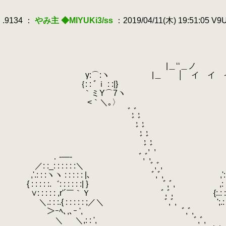
.
.
.9134 ：
やみ主 ◆MIYUKi3/ss
：2019/04/11(木) 19:51:05 V
.
.
．-―
.
／: :_: : 
.
,'.: : :ヽヽ 
.
|＿‘‘＿ノ |│ { : : : : 
.
γ:⌒:ヽ |＿ │ イ イ イ イ イ ツ ・ 
.
｛: : ﾞｉ : :|} ＼.: :
.
｀ミY⌒7ヽ ＞ｰ
.
<｀＼｡〉 ＼ 
.
ﾞ,ﾞ
.
ﾞ,ﾞ,
.
ﾞ,ﾞ,
.
ﾞ,ﾞ,
.
ﾞ,ﾞ,
.
.
．-―-
.
ﾞ,ﾞ, .．: ´: 
.
.
／: :_: : : : : :＼ ﾞ,ﾞ,
.
／ : : : : 
.
,'.: : :ヽヽ : : : : : |､
.
ﾞ,ﾞ, ,': : : : :（ヽ: 
.
{ : : : : :.゛: : : : : :| }
.
ﾞ,ﾞ,
.
,: : : : : : 
.
∨: : : : : ,r'´￣｀Ｙ ﾞ,ﾞ,
.
{:.: : 
.
＼.: : :.{ : : : : : ;／＼ ﾞ,ﾞ, ';.: : 
.
＞ｰﾍ､,､ｰ ', ﾞ,ﾞ,
.
＼: 
.
＼ ＼,: : ', ﾞ,ﾞ, ヽ:_:_:_ 