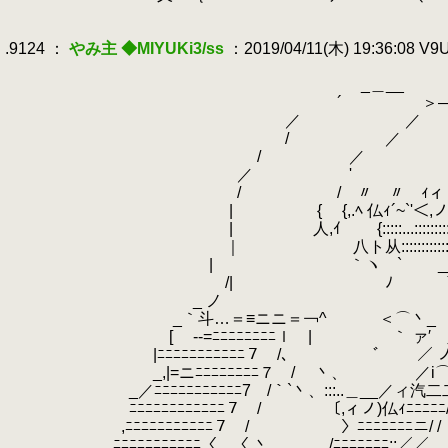
.
.
.9124 ：
やみ主 ◆MIYUKi3/ss
：2019/04/11(木) 19:36:08 V
.
.
_＿__
.
´ ＞―- 
.
／ ／ 丶
.
/ ／ `
.
/ ／ |
.
／ ' |
.
/ / 〃 〃 ｨィ
.
| { {,.ﾍ 仏ｨ´~`'＜,ノノ
.
| 人,ｲ {:::::...:::::::::::
.
｜ 八ト从::::::::::::::::::::::
.
| ｀ヽ ` __;;;ノ⌒{::
.
/| ﾉ ｀ﾞﾞﾞ 乂:::
.
_ ノ ゝ - ノ:::
.
_｀斗…＝≡ニニ＝￢^ ＜⌒丶_ 
.
[ -‐=ﾆﾆﾆﾆﾆﾆﾆﾆｌ | ｀ ァ′ 
.
|ﾆﾆﾆﾆﾆﾆﾆﾆﾆﾆﾆ７ /、 ﾞ ／ 
.
_,|=ニﾆﾆﾆﾆﾆﾆﾆﾆ７ / 丶、 ／i⌒
.
_／ﾆﾆﾆﾆﾆﾆﾆﾆﾆﾆﾆ7 /｀`丶、:::..＿__／ィ汽
.
ﾆﾆﾆﾆﾆﾆﾆﾆﾆﾆﾆﾆ７ / 〔,ィノ)仏ｨﾆﾆﾆﾆﾆ/ 
.
,ﾆﾆﾆﾆﾆﾆﾆﾆﾆﾆﾆ７ / 〉ﾆﾆﾆﾆﾆﾆﾆニ/ /
.
ﾆﾆﾆﾆﾆﾆﾆﾆﾆﾆﾆ〈 〈 丶、 /ﾆﾆﾆﾆﾆﾆﾆ;;／／