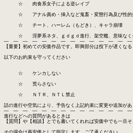
.
☆ 肉食系女子による逆レイプ
.
.
☆ アナル責め・挿入など鬼畜・変態行為及び性的
.
.
☆ チート、ハーレム（もどき）、キャラ崩壊
.
.
☆ 淫夢系ネタ、ｇｄｇｄ進行、架空艦、意味なく
.
― ― ― ― ― ― ― ― ― ― ― ― ― ―
.
【重要】初めての安価作品です。即興部分は投下が遅くなる
.
.
以下のお約束を守ってください
.
.
.
☆ ケンカしない
.
.
☆ 荒らさない
.
.
☆ ＮＴＲ、ＮＴＬ禁止
.
.
話の進行や空気により、予告なく上記約束に変更や追加があ
.
― ― ― ― ― ― ― ― ― ― ― ― ― ―
.
進行などへの質問があるときは
.
【質問】や【相談】とでも書いてくれれば安価中でも一旦そ
.
.
その場合は再安価として指定します。ご了承ください