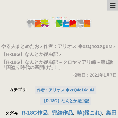
やる夫まとめたお
作者：アリオス ◆xzQ4o1XguM
>
>
【R-18G】なんとか昆虫記
>
【R-18G】なんとか昆虫記～クロヤマアリ編～第1話
「国盗り時代の幕開けだ！」
投稿日：
2021年1月7日
カテゴリ-
作者：アリオス ◆xzQ4o1XguM
【R-18G】なんとか昆虫記
R-18G作品
完結作品
暁(艦これ)
織田
タグ-
,
,
,