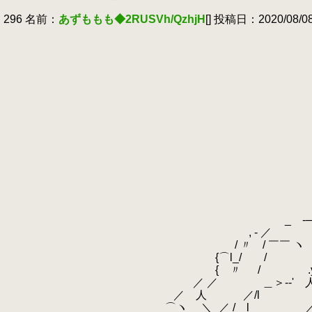
296 名前：
あずももも◆2RUSVh/QzhjH
[] 投稿日：2020/08/08(
_ -───────
, ‐ ／ 
/ 〃 / ￣￣ ヽ 
{⌒l_/ / l}
{ 〃 / .y' r､＿
／ ／ ゝ＿＞--' 人
／ 人 ／/l ＞──
⌒ヽ ＿＼_／ / l ／辷ｱ⌒ー⌒辷l