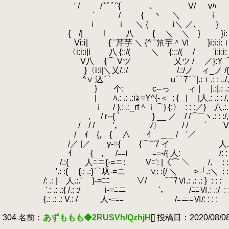
′ / /'''ﾞﾞ"{ 、 V/ vﾊ
' / { 丶 ＼ ｉ | _j_
ｉ ｉ ＼ { i＼ ／､ } }/
{ /| l 八 { ＼ ＼ } }i:∧ V
.
Vi:i| {¨¨芹芋 ＼ {^¨¨笊芋＾Ⅵ }i:i:i:ｉ〉
〈i:i:i|i 八 {::/( ＼ {:::/( / 'i
V八 {⌒ Vツ 乂ツ
}〈i:i|＼乂/.:/ /.:/ノ ィ_ノ /
.
^∨ 込⌒ u⌒7⌒|.:ｉ.: : ../, | 
} 个:
.
c--っ ィ | |.:|.: .: :
| ﾊ.: .: .:i≧=Y^{-＜
.
: { _| |人.: .: : 
ｉ / }.: .:_rf＾ｉ⌒} {:〉
.
: : :／} 八.:.＼.
, / r‐‐{ ` } __ ／ / /⌒¨¨ヽ.: : :/,
.
/ / / '， ﾉ〉 / / ´ V/
/ ｲ {, { ∧ ｲ _＿ / '／ }.: 
.
/／ |／ y-={ {⌒¨¨7 イ 人.: .: 
ｲ { ,
.
/ﾆﾆi ﾆ=-/{ 人:
.
/: : ＼.:
/.:{ 人ﾆニ{-=ニ: Vﾆ': |〈⌒ ＼ /、
.
: 
.
'.: :{ {.: .:}⌒圦-=ニ ∨: :{/ ＼ > ┘.:＼
.
:
/: .: | 人.:.′ }-=ﾆﾆ ∨/ ⌒7Ⅵ.: .: .: }
.
: : 
'.: .: .:{ /.: :/ i-=ﾆニ '， /ﾆﾆⅥ.: .:/
.
:
{.: .: .: V.: / 人-=ﾆﾆ /ﾆニﾆⅥ/: : : :
.
304 名前：
あずももも◆2RUSVh/QzhjH
[] 投稿日：2020/08/08(