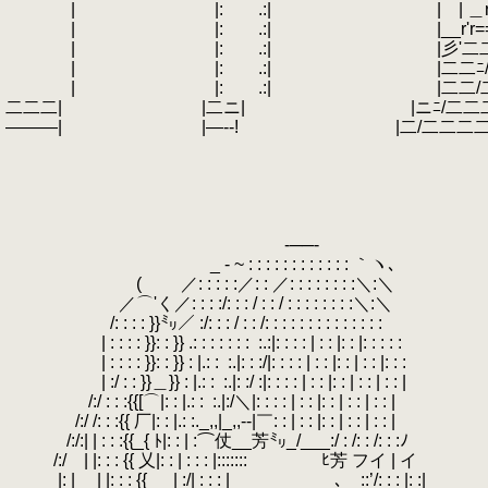
| |: .:| | | ＿r≦
| |: .:| |__r'r=
| |: .:| |彡'二二
| |: .:| |二二ﾆ
| |: .:| |二二/二
二二二| |二ニ| |ニﾆ/二
―――| |―‐‐! |二/二
-──-
_ - ~ : : : : : : : : : : : : ｀ヽ､
( ／: : : : :／: : ／: : : : : : : :＼:＼
.
／⌒'く／: : : :/: : : / : : / : : : : : : : :＼:＼
/: : : : }}㍉／ :/: : : / : : /: : : : : : : : : : : : : :
| : : : : }}: : }} .: : : : : : :
.
:.:|: : : : | : : |: : |: : : : :
| : : : : }}: : }} : |.: :
.
:.|: : :/|: : : : | : : |: : | : : |: : :
| :/ : : }}＿}} : |.: :
.
:.|: :/ :|: : : : | : : |: : | : : | : : |
/:/ : : :{{[⌒|: : |.: :
.
:.|:/＼|: : : : | : : |: : | : : | : : |
.
/:/ /: : :{{ 厂|: : |.: :._,,|_,,--|￣: : | : : |: : | : : | : : |
/:/:| | : : :{{_{ ﾄ|: : | :⌒仗__芳㍉_/___:/ : /: 
.
/:/ | |: : : {{ 乂|: : | : : : |::::::: ﾋ芳 フイ | イ
|: | | |: : : {{ | :/| : : : | ､ ::’/