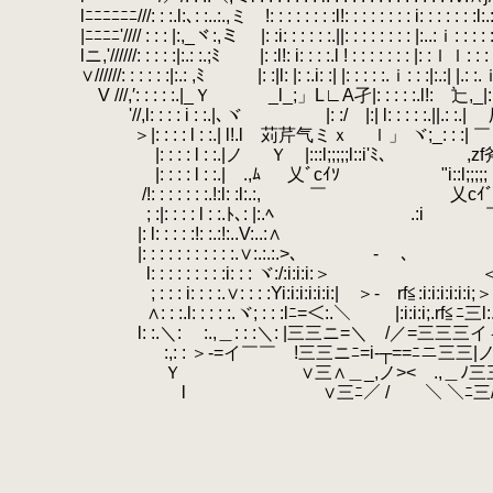
lﾆﾆﾆﾆﾆﾆ///: : :.l:､: :..:.,ミ !: : : : : : : :l!: : : : : : : : i: : : : : : :l:
|ﾆﾆﾆﾆ'//// : : : |:,_ヾ:,ミ |: :i: : : : : :.||: : : : : : : : |:..:ｉ: : : :
lニ,'//////: : : : :|:.: :.;ﾐ |: :l!: i: : : :.l ! : : : : : : : |: :ｌｌ: : : : 
∨//////: : : : : :|:.: ,ﾐ |: :|l: |: :.i: :| |: : : : :.ｉ: : :|:.:| |.: :.ｉ
V ///,′: : : : :.|_Ｙ _l_;」L∟A孑|: : : : :.l!:ゞ辷,_|: :.:|: |
ゞ'//,l: : : : i : :.|､ヾ |: :/ |:| l: : : : :.||.: :.| 厂丁:
＞|: : : : l : :.| l!.l 苅芹气ミｘ ｌ」 ヾ;_: : 
|: : : : l : :.|ノ Ｙ |:::l;;;;;l::i'ﾐ､ ￣ ,zf斧芸气ミ 
|: : : : l : :.|ゝ.,ﾑ ゝ 乂ﾞcｲｿ "i::l;;;;;ｌ
/!: : : : : : :.!:l: :l:.:, ￣ 乂cｲﾞｿ "/ ,.ｲ:.:|: 
; :|: : : : l : :.ﾄ､: |:.ﾍ .:i ￣ /´:.:
|: l: : : : :!: :.:!:..V:..:∧ /:.:.:.:.:.:./: 
|: : : : : : : : : : :.∨:.:.:.>､ - ､ ,.ｲ:.
l: : : : : : : : :i: : : ヾ:/:i:i:i:＞ ＜:.:.:.:.:.:.:.:/: 
; : : : i: : : :.∨: : : :Yi:i:i:i:i:i:| ＞- rf≦:i:i:i:i:i:i;＞:.:.:./:/: 
∧: : :.l: : : : :.ヾ; : : :lﾆ=＜:.＼ |:i:i:i;.rf≦ﾆ三l:./:/: : : :
l: :.＼: ゞ:.,＿: : :＼: |三三ニ=＼ /／=三三三イィ: : : :./ 
ゞ:,: : ＞-=イ￣￣ゞ!三三ニﾆ=i‐┬==ﾆニ三三|ノ
Ｙ ∨三∧＿_,ノ><ゝ.,＿ﾉ三
l ∨三ﾆ／ / ＼ ＼