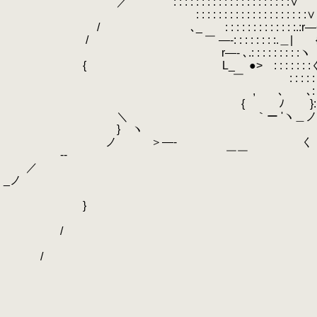
／ : : : : : : : : : : : : : : : : : : : : :∨
: : : : : : : : : : : : : 
/ ､_ : : : : : : : : : : : : :.:r
/ ￣ ―-: : : : : : : :.
r―- ､.: : : : : : : : :ヽ 
{ L_ ●> : : : : : : :
￣ : : : : : 
, ､ ､: : : :「＞
{ ﾉ }: :
＼ ｀ー 'ヽ＿ノ
} ヽ ／ ――
ノ ＞―-
-‐ ￣
／
_ノ
-
} 
「
/
/ 