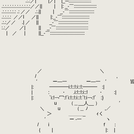
￣￣￣￣￣.:.:／| |／| |_─:::::::::::::::::::
.
.:.:.:.:.:.:.:.:.:.:.:.:／／|| | |: _‐￣:::::::::::::::::::
.:.:.:.:.:.: .: ／／ .:.|| | _‐￣::::::::::::::::
.:.:.:.:
.
／／l ／|| |:_-￣::::::::::::::
.:.:／／ .| ／ || _-￣::::::::::::::
:.:／ ／| || _‐￣:::::::::::::::::
| ／ | ||_‐￣:::::::::::::::::::
／ ＼
/ ,
′ ー―一 ー―一 ′ 皆さん、お
|: ━━━━i:!::!:i::!:━━━ :|
| : ・ .i:!::!:i::! ・ :| 
|: `i:!￢冖:!´i:!::!:i::!:`!:i￢:!´ :}
u （＿__人__ ） ′ いつの間にか
＼ u （＿ ﾉ ,／
＞ ＿＿＿_ ｨく 入速出や
′ ー -一 ヽ
/ i ｆ ：
｛ | |: |