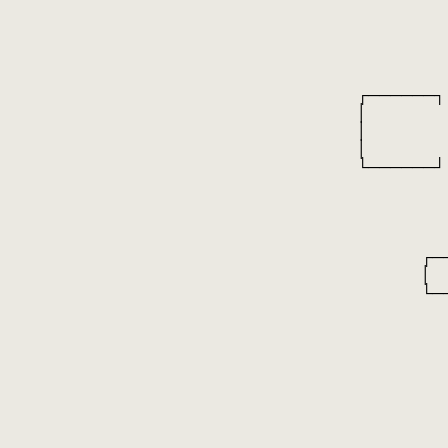
┌──────┐
│ 
│ 
│ 
└──────┘
┌───
│ 
│ 
└───
┌───
│ 
└───