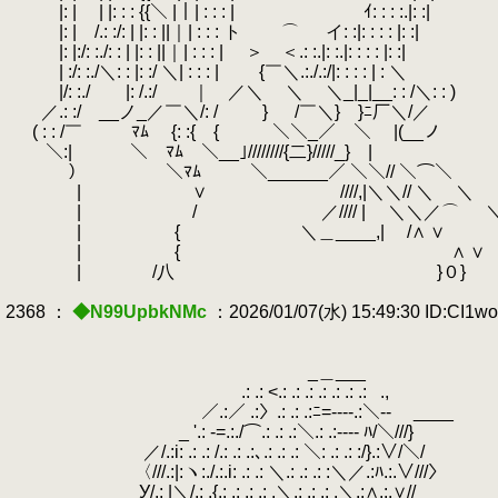
|: | | |: : : {{＼ |｜| : : : | ｲ: : : :.|: :|
|: | /.: :/: | |: : ||｜| : : : ト ⌒ イ: :|
|: |:/: :./: : | |: : ||｜| : : : | ＞ ＜.: :.|: :.|: : : : |: :|
| :/: :./＼: : |: :/ ＼| : : : | {￣＼.:./.:/|: : : : | : ＼
|/: :./ |: /.:/ ｜ ／＼ ＼ ＼_|_|__: : /＼: : )
／.: :/ __ノ_／￣＼/: / } /￣＼} }ﾆ厂＼/／
.
( : : /￣ ﾏﾑ {: :{ {￣￣￣＼＼_／￣＼ |(__ノ
.
＼:| ＼ ﾏﾑ ＼__｣////////{二}/////_} |
.
） ＼ﾏﾑ ＼______／ ＼＼// ＼⌒＼
| ∨ ////,|＼＼// ＼ ＼
| / ／//// | ＼＼／⌒ 
| { ＼＿____,| /∧ ∨
| { ∧ ∨
| /八 }０} 
2368 ：
◆N99UpbkNMc
：2026/01/07(水) 15:49:30 ID:CI1w
_＿___
.: .: <.: .: .: .: .: .: .:
.
.,
.
／.:／ .:〉.: .: .:ﾆ=----.:＼-- ____
.
_ '.: -=.:./⌒.: .: .:＼.: .:---- ﾊ/＼///}
.
／/.:i: .: .: /.: .: .:､.: .: .: ＼: .: .: :/}.:∨/＼/
〈///.:|:ヽ:./.:.i: .: .: ＼.: .: .: :＼／.:ﾊ.:.∨///〉
.
У/.: |＼/.: .{.: .: .: .: .＼.: .: .: .＼.:∧.:.∨//