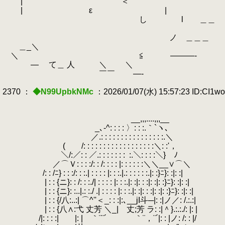
| ＜ その負荷を抑える機
| ε |
し l ＿＿ それを着れば先生
ノ ＿＿＿
＿_＼
＼ ≦ ―――‐
― て＿ 人 ＼ ＼
￣￣ ―‐
2370 ：
◆N99UpbkNMc
：2026/01/07(水) 15:57:23 ID:CI1w
__,,,....,,,__
_､‐^: : : : 〉: : :.｀`ヽ､
／.: : : : : : : : : : : : : : : :.＼
.
( /: : : : : : : : : : : : : : : : : :＼: :'，
.
＼/:／: : ／.: : : : : : :
.
:.＼: : : :＼} ﾉ
.
／⌒Ｖ: : : :/: : /: : : : |: : : : : :＼＼__∨⌒＼
.
/: : /ﾆ} : : :/: : :.| : : : : |: : :.|.: : : : : :.|: :}ﾆ}: :|: :|
| : : {ニ}: : /: : :./| : : : : |: : :.|: :|: : :|: :|: :}ﾆ}: :|: :|
| : : {ニ}: :..|.: :./ .| : : : : |: : :.|: :|: : :|: :|: :}ﾆ}: :|: :|
| : : {/八:..:| ⌒^''＜_: : :|:､__jI斗─|: :|ノ／: 
| : : {八∧:弋 丈芳 ＼_| 丈;芳 ラ: :|＾}.:.:./: |: |
.
/|: : : :| |: | ｀¨¨´ ｀¨，¨´|: : |ノ: 