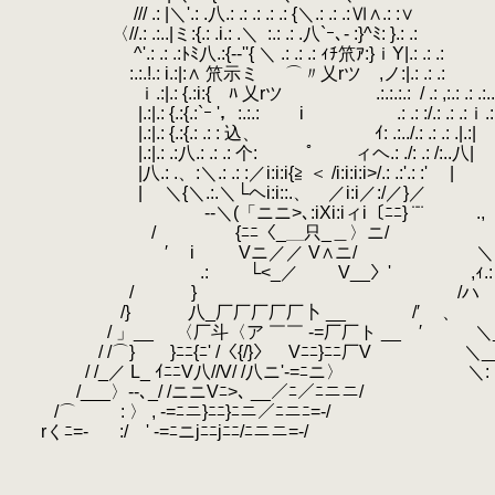
.
/// .: |＼'.: .八.: .: .: .: .: {＼.: .: .:Ⅵ∧.: :∨
.
〈//.: .:..|ミ:{.: .i.: .＼
.
:.: .: .八`ｰ､‐ :}^ﾐ: }.: .:
.
え
^'.: .: .:ﾄﾐ八.:{‐‐''{ ＼ .: .: .: ｨﾁ笊ｱ:}ｉY|.: .: .:
.
.
:.:.!.: i.:|:∧ 笊示ミ ⌒〃乂rツ ,ノ:|.: .: .:
.
.
ｉ.:|.: {.:i:{ ﾊ 乂rツ .:.:.:.:
.
/ .: ,:.: .: .:..
.
|.:|.: {.:{.:`ｰ '，:.:.:
.
i .: .: :/.: .
.
|.:|.: {.:{.: .: : 込、 ｲ: .:../.: .: .: .|.:|
.
|.:|.: .:八.: .: .: 个:
.
ﾟ ィヘ.: ./: .: /:..八|
.
|八.: .、:＼.: .: :／i:i:i{≧ ＜ /i:i:i:i>/.: .:'.: :' |
.
| ＼{＼.:.＼└ヘi:i::.、 ／i:i／:/／}／
--＼(「ニニ>､:iXi:iィi〔ﾆﾆ} ¨¨ .,
/ {ﾆﾆ〈_＿只_＿〉ニ/
′ i Vニ／／ V∧ニ/ ＼
.: └<_／ V__〉' ,ｨ.
.
/ } /ハ /
/} 八_厂厂厂厂厂卜 __ /′ 、 }_＿
.
/ 」__ 〈厂斗〈ア ￣￣ -=厂厂ト __ ′ ＼_ﾉ 
/ /⌒} }ﾆﾆ{ﾆ' /〈{/}〉 Vﾆﾆ}ﾆﾆ厂V ＼__
.
/ /_／ L_ ｲﾆﾆV八//V/ /八ニ'-=ﾆニ〉 ＼: 
/___〉--､_/ /ニニVﾆ>､ __／ﾆ／ﾆニニ
.
/⌒
.
: 〉 , -=ﾆニ}ﾆﾆ}ﾆニ／ﾆニﾆ=-/
rくﾆ=-
.
:/ ' -=ﾆニjﾆﾆjﾆﾆ/ﾆニニ=-/