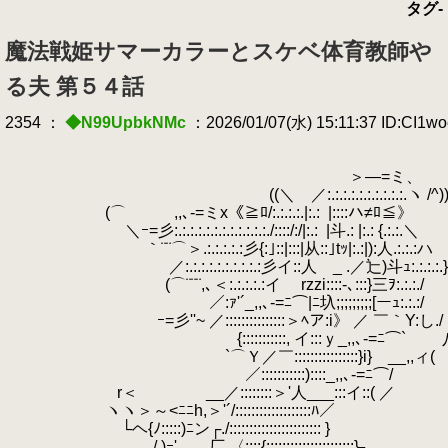
タグ-
魔法戦姫サマーカラーとスケベ体育教師や
る夫 第５４話
2354 ：
◆N99UpbkNMc
：2026/01/07(水) 15:11:37 ID:CI1w
＞―=ミ、 _
((＼ ／:.:.:.:.:.:.:.:.:.:.ヽ /^)
(⌒ ,,､-=ミx《≧ﾛ/:.:.:.:.|:.:
.
|::::ハ≠ﾛ≦》
.
＼ｰ=彡:.:.:.:.:.:.:.:.:.:.:.:./::::/:/|:.:
.
|斗.: |:.: {.:.:.＼
｀¨¨⌒＞.:.:.:.:.:彡{:｣::|:::|从::｣tｯ|:.
／:.:.:.:.:.:.:.:.:.:彡イ::人 _ .／辷)斗ｭ:.:.:.:.}
(⌒¨¨¨,､＜:.:.:.:.:イ rzzi::::‐､:::}三ｦ:.:.:./
／:ｧ'´_,,､-=ﾆ⌒|ﾆ圦;;;;;;;;;[ーｭ:.:.:/
.
ｰ=彡''~ ／:::::::::::::::＞ﾍア:i》 ／ ￣｀Y:し./
{:::::::::::, イ:::ｙ_,,､-=ﾆ⌒` 
`⌒Ｙ／￣::::::::::::::::}i} __,,ィ(
／:::::::::::)::::_,,､-=ﾆ⌒/
r＜
.
__／::::::::＞'人___:::イ::( ／
ヽヽ＞～<ﾆﾆh,＞'´/:::::::::::::::::::ﾊ／
.
└ヘ{ﾉ:::::)ﾆン┌./::::::::::::::::::::::: }
/ )ｰ' 厂 〈::::{::::::::::::::::::::::}┐