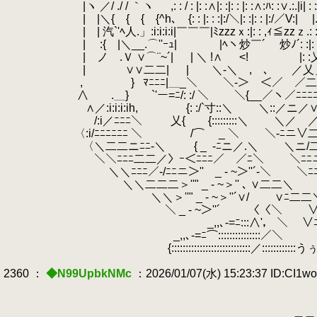
|ヽ ／/ ./ / ｀ヽ ,: : / : |: :∧|: :|: : |: :∧:ﾊ: :∨.:.|i| : : 
| |＼{ { { {^h､ {: : |: : :|:/＼|: :|: : |:/／V:|
.
| | 汽`'ﾍ人.」:i:i:i:i|￣￣￣|ﾐzzzｘ:|: : ,ｨ≦zzｚ.: :|: : 八
| :{ |＼__.⌒''ｰｭ| |ﾍヽ炒￣´ 炒ﾉ´: :|: / ＼: :.＼:
| ノ .Ｖ ∨⌒¨~´|
.
| ＼ !∧ <! |: :
| ∨∨二二|
.
| ＼-＼ , ､ ／乂＿＿
.
, }
.
ﾏﾆﾆﾆ|＿_＼ ＼-＞ ＜／ ／二二h: 
.
∧ .＿} `'ー=ﾆ/: :/ ＼ ＼{__／ヽ／ﾆﾆﾆﾆﾆ-
∧／:i:i:i:ih, {: :/`寸::＼ ＼::
/:i／ﾆﾆﾆ＼ 乂{ {:::::::::＼ ＼／ ／∨
〈:i/ﾆﾆﾆﾆﾆﾆ ＼ /⌒￣ _ ＼ ＼-ﾆニ∨二ニ
〈＼二二ニﾆﾆ-＼
.
{ _
.
-ﾆニ／.＼ ＼ニ/
.
＼＼ﾆﾆﾆ二二／〉ｰ＜ﾆﾆﾆ／ ／ﾆ＼ ＼ﾆﾆニ
.
＼＼ﾆﾆﾆ／-/ﾆﾆニ＞'' _ - ~＞''´-＼ ＼ﾆﾆ
.
＼＼二二二＞''" _ - ~＞'' ､ ∨二二＼ 
＼＼＞''" _ - ~＞''´∨/
.
∨ﾆ二二＼
＼ _ - ~＞''´
.
〈〈＼
.
∨
￣￣ _,,､-=ﾆ:::∧'， ＼
.
∨
_,,､-=ﾆ⌒:::::::::::::::／＼
.
∨ﾆ
{::::::::::::::::::::::::::::／::::::::::::
2360 ：
◆N99UpbkNMc
：2026/01/07(水) 15:23:37 ID:CI1w
_＿＿_