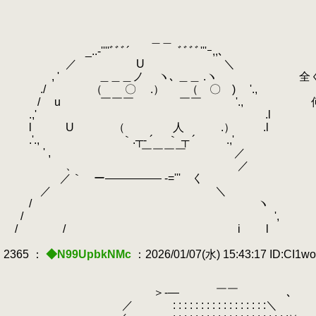
＿＿
_..-''''ﾞﾞﾞ´ ﾞﾞﾞﾞ'''ｰ,,、
.
／ U ＼
, ' ＿＿＿ノ ヽ､ ＿＿ .ヽ 全く、チ
./ （ 〇 .） （ 〇 ) '.,
/ u
.
￣￣￣ ￣￣ '., 何も問題は
.
.,' .l
l U
.
（ 人 .） .l やる夫は正
.'., ｀.┬‐ ´ ｀ ┬ ´ .,'
.
' , ￣￣￣￣ ／ ただの鬼畜竿役
ゝ、 ／
／｀ ー――――― ‐=''' く
／ ＼
/ ヽ
.
/
.
',
/ / i l
2365 ：
◆N99UpbkNMc
：2026/01/07(水) 15:43:17 ID:CI1w
＞-― ￣￣ ､
／
.
: : : : : : : : : : : : : : : : :＼