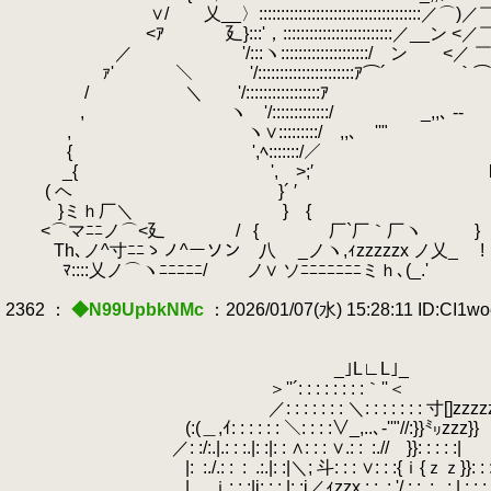
∨/ 乂__〉:::::::::::::::::::::::::::::::::::::／⌒)／￣Ｙ ,ｨfﾆ沁
<ｱ 廴}:::'，:::::::::::::::::::::::::／__ン <／￣ )ﾑ`寸
.
／ '/:::ヽ::::::::::::::::::::/ ン <／ ￣)ﾆ}
.
ｧ' ＼
.
'/::::::::::::::::::::::ｱ⌒´ ｀
/
.
＼ '/:::::::::::::::::ｱ 
.
, ヽ '/:::::::::::::/ _,,､ -‐ 
, ヽ∨:::::::::/ ,,､ ''" 
.
{ ',ﾍ:::::::/／ 
.
_{ ', >;′ 
( ヘ }´ ′ 
}ミｈ厂＼ } {
<⌒マﾆﾆノ⌒<廴
.
/
.
{ 厂`厂｀厂ヽ }
.
Th､ノ^寸ﾆﾆゝノ^ーソン 八 _ノヽ,ｨzzzzzx ノ乂_
.
!
ﾏ::::乂ノ⌒ヽﾆﾆﾆﾆﾆ/ ノ∨ ソﾆﾆﾆﾆﾆﾆﾆミｈ､(_.'
2362 ：
◆N99UpbkNMc
：2026/01/07(水) 15:28:11 ID:CI1w
_｣L∟L｣_
＞''´: : : : : : : :｀''＜
／: : : : : : : ＼: : : : : : : 寸[]zzzzz
.
(:(＿,ｲ: : : : : : ＼: : : :∨_,..､-''"//:}}㍉zzz}}
.
／: :/:.|.: : :.|: :|: : ∧: : : ∨.: :
.
:.// }}: : : : :|
|:
.
:./.: :
.
:
.
.:.|: :|＼; 斗: : : ∨
|.....ｉ: : :|i: : :.|: :j／ｨzzx.: :
.
:.'/.: :
.
:
.
.:.|.: : : 