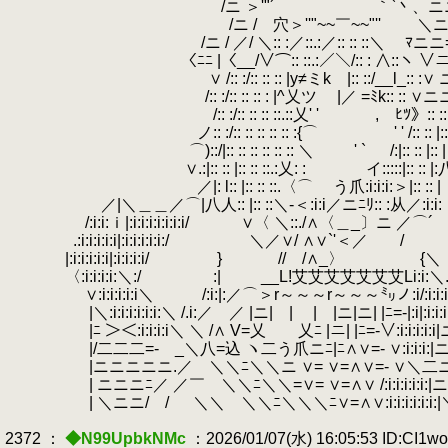
/ニ ＞'"´ ｀`丶、ニニ=
/ニ / 穴＞''"~~￣~~"'' ＼ニニ
/ニ / ／/ ＼:: :／::.:／:: :
〈ﾆﾆ |〈__/∨⌒:: ::.:／＼/:: : ∧::ヽ ∨ニ
∨ /:: :/:: :: :: |y≠ミk |:: ::
/:: :/:: :: :: : |^乂ツ |／ =ﾐk:: :: ∨ニニ
/:: :/:: :: :: ::.::乂' ' , ﾋﾂ》:
ノ:: :/:: :: :: :: :: :{⌒ ' ' /:: :: |
⌒)::/|:: :: :: :: :: :: ＼ ' ` /
∨.:|:: :: |:: :: ::.:乂: :
.
イ:::::|:: :
／|: l:: |:: :: ::.〈⌒ う爪:i:i:i:＞|:: :: |
／|＼＿＿／⌒|八人:: |:: ::＼-＜:i:i／ニﾆﾘ:: :从／:i:i:ｉ/:i
/:i:i:ｉ|:i:i:i:i:i:i:i/ ∨〈 ＼::./∧〈＿_〕ニ ／⌒´ ＼:i
.:i:i:i:i:i|:i:i:i:i:i:/ ＼／∨/ ∧∨`'＜／ / /:i:i:
|:i:i:i:i:i|:i:i:i:i/ } // /∧_〉 {＼ .:i:i:
〈:i:i:i:i:＼:/ :| __L!艾艾艾艾艾艾艾Li:i:＼.:i:i:
∨:i:i:i:i:i＼ /:i:|:／⌒＞r～～～r～～～㍉ノ:i/:i:i:i:i
|＼:i:i:i:i:i:i:＼ /.i:／ ／ |ニ| | | |ニ|ニ| |ﾆ=-|:i|:i:i
|ﾆ ＞＜:i:i:i:i＼ ＼ /∧ V=乂 乂ﾆ |ニ| |ﾆ=-∨:i:i:i:i:i|ニﾆ=
|/二二二=- _＼八=込 ヽ二う爪ニﾆ|ﾆ∧∨=- ∨:i:i:i:|ニ
|ニニニニニ.／ ＼＼ﾆ＼＼ニ ∨= ∨=∧∨=- ∨＼二ニ=
| ニニニﾆ／ ／￣ ＼＼ﾆ＼＼=∨= ∨=∧∨ /:i:i:i:i:i:
| ＼ニニ/ / ＼＼ ＼＼ﾆ＼＼＼ﾆ∨=∧∨:i:i:i:i:i:i:
2372 ：
◆N99UpbkNMc
：2026/01/07(水) 16:05:53 ID:CI1w