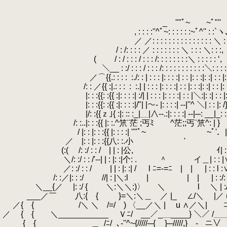
_ ''"ﾟ~￣￣~ﾟ"'' 
, : : : :''^ﾟ~: : : : : :~ﾟ^'' : :`ヽ
／ ／: : : : : : : : : : : : : : : ＼ :
/ : /: : : : ／ : : : : : : : ＼ : : : ＼: : :,
.
( / : / : : : / : : : /: : : : : : : :＼ : : : : : ‘
＼__ : :/ : : : / : : : /: : : : : : : : : : :＼: : : : 
／⌒{{.: : : :
.
:./: : | : : : |: : : :| : : |: : :|: :| :
.
/: : ／{{ :|.: : :
.
:
.
:.| | : : : |: : : :| : : |: : :|: :| : : |:
|: : :{{: :{{ :|: : : :| :/| | : : : |: : : :| : : |＼:|: :| : : |: 
|: : :{{: :{{ :|: : : :|/"| |～- |: : : :| -‐|''^ ＼| : : |: /
|/: :{{ｚ｣{ :|: :: :_|＿|∧‐-.:|: : : :| -
/: :..|: : :{{ |: :.^笊¨茫 ;丐ﾐ￣￣^茫;;丐¨笊^: | }
/ |: : |: : :{{ |: : : :| ''"ﾟ~￣ ￣~ﾟ
.
／ |: : |: : :{{八: :.小 ' .ﾉ : : || |
(:( /: :/ : : / | | : |公, ｲ| : : |i / }}
＼/: :/ : : /'‐-| | : |: :|个: .
.
＾ イ＿| : : |∨ /: : /:
／: :/ : : / | | : |: :| / l ﾆ=‐=ﾆ | | | : : l :∨⌒＼
.
/: :／|: : :/ //| : |＼:l | | | | : :/: : 
.
＼__{／ |: :/ { ＼:＼＼:)〉 ＼ l ＼ | :
___／￣ 八:{ { }=＼:＼＿ ／ |_ ∠/＼ 
／{ { /＼ ＼ /=/ ) 〈__／＼ | u ∧／＼
／ { { ＼___________ Ｖﾆ/ __／_＿____} 
{ { _＿_/ﾆ/_､‐''^~{/////─{__}─/////,