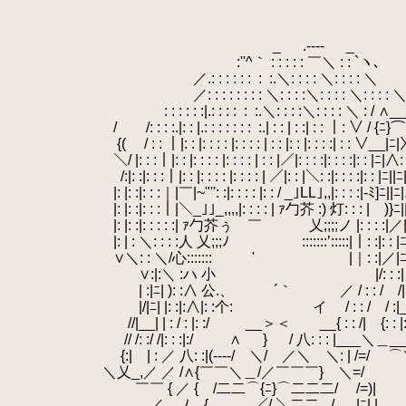
_
.
.
.
.----
.
.
.
_
:''^｀ : : : : : ￣＼ : : `ヽ､
／.: : : : : :
.
:
.
:.＼: : : : ＼: : : 
／: : : : : : : : ＼: : : :＼: : : : ＼: : : :
: : : : : :|.: : : :
.
:
.
:.＼: : : :＼: : : : ＼ : / ∧
.
/ /: : : :.|: : |.: : : : : : :
.
:.| : : | : :| : : ｜: ∨ / {ﾆ
{( / : : ｜|: : |: : : : |: : : : | : : |: : |: : : :| : : ∨__|
.
＼/ |: : :｜|: : |: : : : |: : : : | : : |／|: : : :|: : : :|: : |ﾆ|∧:
/:|: :|: : :｜|: : |: : : : |: : : : | ／|: : |＼: :|: : : :|: : |ﾆ||ﾆ|.:.
|: |: :|: : :｜|￣|~"'': :|: : : : |: : / _｣LL｣,,|: : : 
|: |: :|: : :｜|＼_｣｣_,,,,|: : : : | ｧ勹芥 :) 灯: : : | )}ﾆ||ﾆ|.:.
|: |: :|: : : : :| ｧ勹芥ぅ ￣ 乂;;;;ノ |: : :
|: | : ＼: : : :人 乂;;;ﾉ :::::::’:::::|｜: :|: : |ﾆ|: : : 
∨＼: : ＼/心::::::: ' |｜: :|／|ﾆ|:
∨:|:＼ :ハ 小 |/: : :| |ﾆ|: : : :
.
| :|ﾆ| ): :∧ 公.、 ´｀ ／ / : : / /
.
|/|ﾆ| |: :|:∧|: :个:
.
.
イ / : : / / :|__
//|__| | : / : |: :/ __＞＜ __{ : : /| {: : |: :
.
// /: :/ /|: : :|:/ ∧ } / 八: : : |___＼＿__:
{:| | : ／ 八: :|(----/ ＼/ ／＼ ＼: | /=/ ⌒
.
＼乂_,／ ／ /∧{￣￣＼＿/／￣￣￣} ＼=
￣￣ { ／ { /二二⌒{ﾆ}⌒二二二/ /=
／ ﾉ {＿＿__／/ ＼二二 _/ |ﾆ|