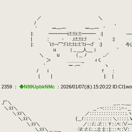
／ ＼
/ ,
′ ー―一 ー―一 ′
|: ━━━━i:!::!:i::!:━━━ :| ─
| : ・ .i:!::!:i::! ・ :|
|: `i:!￢冖:!´i:!::!:i::!:`!:i￢:!´ :
u （＿__人__ ） ′
＼ u （＿ ﾉ ,／
＞ ＿＿＿_ ｨく
′ ー -一 ヽ
/ i ｆ ：
｛ | |: |
2359 ：
◆N99UpbkNMc
：2026/01/07(水) 15:20:22 ID:CI1w
.厂＼ _＿＿__
.
＼:i:i＼ _ - ~: : : : : : : :.~ ‐ _
.
＼:i:i＼ ／: : : : : : : : : : : : : : : :.
＼:i:i＼ (＿/ : : : : : : : : : : : : ＼: : : : :
＼:i:i＼
.
ゝ／: : /.: .:/: : : Ｙ: :.ﾍ: :∨‐‐‐/
＼:i:i＼＿＿_ 〈i/: :/: /.: .:.:|: :|