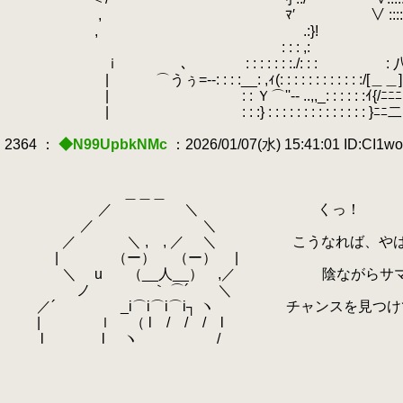
.
, ﾏ′ ∨ ::::::: 
, .:}! '/::::::: 
: : : ,:
.
.:}!ﾆ
ｉ ､
.
.
: : : : : : :./: : :
.
.
: 
| ⌒うぅ=‐-: : : :__: ,ｨ(: : : : : : : : : : : :/[＿＿]
| : : Ｙ⌒''‐- ..,,_: : : : : :ｲ{/ﾆﾆﾆ
| : : :} : : : : : : : : : : : : : : }ﾆﾆ二
2364 ：
◆N99UpbkNMc
：2026/01/07(水) 15:41:01 ID:CI1w
＿＿＿
／ ＼ くっ！
／ ＼
／ ＼ , , ／ ＼ こうなれば、やはりや
| （ー） （ー） |
＼ u
.
（__人__） ,／ 陰ながらサマ
ノ ｀ ⌒´ ＼
／´ _i⌒i⌒i⌒i┐ ヽ チャンスを見つけて
| ｌ （ l / / / l
l l ヽ /