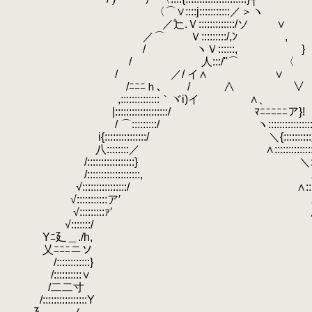
〈⌒∨::::j:::::::::::／＞ヽ
／辷.Ｖ:::::::::::::/ソ ∨
／⌒ Ｖ:::::::::/,ﾝ ,
/ ヽＶ::::::, }
/ 人:::/''⌒ 〈
/ ／/ イ∧ ∨
/ﾆﾆﾆｈ､ / ∧ ∨
,::::::::::::::｀ヾi)イ
.
∧、 ,ｨ
|:::::::::::::::::::/ ﾏﾆﾆﾆﾆﾆア}!
/ ⌒:::::::::/ ヽ::::::::::::::::::
.
i{:::::::::::::::/ ＼{:::::::::
.
八::::::::／ ∧:::::::::::::
.
/:::::::::::::::::} ＼::::::/::
/:::::::::::::::::::, ∧::::::::::
√::::::::::::::::/ ∧:::::::::::::
.
√:::::::::::ア′ ∧:::::::::::
.
√:::::::::ｧ′ ∧::::::::::
√:::::::/ ∧:::::::::
.
Yﾆ廴＿./h, ∧:::::::
.
乂ﾆﾆﾆニソ {ニニ
/::::::::::::} ｀¨¨i¨
.
/::::::::::∨ |::::::
/二二寸 厂￣ 
.
/::::::::::::::::Y Y:::::