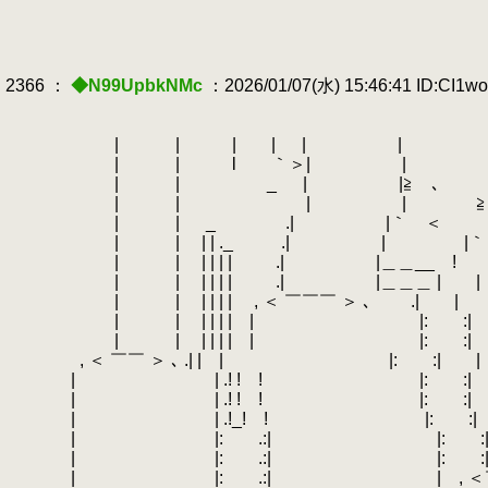
2366 ：
◆N99UpbkNMc
：2026/01/07(水) 15:46:41 ID:CI1w
| | | |
.
| | / 
| | l ｀＞| | ./ / 
| | ゝ _ | |≧ ､ / 
| | | | ≧ ､ .| |＿＿＿
| | _ .| |｀ ＜ ≧| |
| | | | ._ .| |
.
|
| | | | | | .| |＿＿__ ! !
| | | | | | .| |＿＿＿ | |
| | | | | | , ＜ ￣￣￣ ＞ ､ .| |
.
| | | | | | | |: :|
| | | | | | | |: :
, ＜ ￣￣ ＞ ､ .| | | |: :| |
| | .! ! ! |: :|
| | .! ! ! |: :| | 〃:
| | .!_! ! |: :| | ;::
| |: .:| |: :| | 、: 
| |: .:| |: :|
| |: .:| | , ＜￣