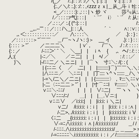
/{_／ /:.}: : :/: :/／＼ |: |: :| Ｖ:| :|: : :
.
{:.／＼/: :.}: :/: : ,ｨzzzｚｘ|＿从_,斗ｉｾ|: : 
.
<_／: : : : :}: ,: : : |ヽ 炒 ヾ 莎㍉
/／: : : ::ｧ气|: : : | ｀¨¨´ i〉 ｀¨´ /: 从: : 
／.: : :／ :.{ (^:|: : : | /:ｲ/: 
.
_,,.-‐''" : : ／: : : /＼_|: : :人 ´ ｀ ∧: :∨: : :
.
,､＜: : : : : : : : : : : :／
.
∧: : : :＼ ／ .}: : } : : : :
／: : : : : : :＞''´￣￣
.
＿/￣~ヽ./ヽ: :}＞ __ イ .}: : } : : : :
.
{: : : : ＞''´ ／二二二＼ | ∨'， /￣＼ ./ : /: : : : :
.
{: : ／ /-ﾆﾆ＞'＾＼￣＼__| | ｉﾍ { ,、ヘ/ : /: : : 
.
人:( |-ﾆ／＼ ／ニ二| | | ﾍ/ ／￣￣ : /: : :／
.
)'＼ |-/ﾆﾆ二／ ＼ニニ| | |⌒ヽ 寸ﾆ＼: /(: : (
| {ﾆﾆニ〈 ／￣.二| | |:::::::::}⌒)￣￣＼.＼:
|∧ﾆﾆニ／ ＼ﾆニ| | |丁::::ヽ^ヽ::::::＿/＼ ＼
|-=＼/二＼／二ニ| | | {:::::::::::〉，ﾏ:::＼ﾆﾆ∨
|-二〈ﾆﾆ二二＞''´ | | |寸⌒ﾆﾆl ﾏ:::::::〉＼.∨
∨ﾆﾆ＼-ﾆﾆ/
.
| | | ∨ﾆ二| ￣ヽヽ 
∨ﾆﾆﾆ/ﾆ/ ＿| | |＿.∨ニ:| } 
∨ﾆニ∨ ／i:i:i:| | |i:i:i:ｉ＼ニ| } 
∨二/ /i:i:i:i:ｉ:ｉ| | |i:i:i:ｉ:ｉ:∧ |
/-二>､./i:i:i:i:i:ｉ:ｉ| | |i:i:i:i:i:i:
〈ﾆ二ゝ _{i:i:i:i:i:i:ｉ:ｉ| | |i:i:i:i:i
.
∨-=ﾆ∧i:i:i:i:i:ｉ∧ | /i:i:i:i:i:i:i:i:/ ＿/ /
.
.
/-ﾆﾆﾆ.∧i:i:i:i:i:i:i:i:i:i:i:i:i:i:i:i:i:i/＿＿___
/-=ﾆﾆﾆﾆﾆ＼i:i:i:i:i:i:i:i:i:i:ｉ:ｉ／/:::::::::::::::