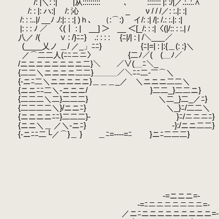
/: |＼: :| |从::::::::: ､ ::::::: |: :/|／.:..:.∧
.
/: : |: ハ:| /: 沁 _ ν / / /／: :.|
/: : :..|/ __ﾉ ./:|: : :| )ｈ､ （:⌒:) イ/: :| /|: /.: :.|: :|
|: : : ﾉ ／ 〈(｜ : | __] ＞ __ ＜[_/: : :|〈(|/:: : :.| /
八／ /( ∨ : /}ﾆﾆ} .: : : :
.
{ﾆ|/| : | /＼___／
.
(____乂ノ ＿/ ／_」ﾆﾆ} {ﾆ|=| : |:{＿(: :}＼
／⌒二二人(ﾆﾆニニ〉 {二ﾉ／( (＿ﾉ／
/ニニニニニニニニ二}＼ ／∨(＿ﾆ＼_￣
{二二＼ニニニニ二二}＿＿＿／＼ﾆﾆ二-￣⌒＼
{‐ニﾆ二＼ニニニニニ}＿＿＿_／ ＼ニニニ二二＼
{ニニﾆﾆ二＼‐ニニニ/ }二二_}二二ニ}
{二二二＼二}二二二} ＼二_}二_／ﾆ}
{二二二二＼}/ニニﾆ} ＼_}ﾆ/二二＼
{ニニニニﾆﾆ}二二二}- }ﾆ/ニニニﾆ}
{ニニ＼＿ ／＼‐ニﾆ} -}:/ニニ二二}
{‐ニﾆﾆ二└／⌒}＿ } ＿ﾆ=----=ﾆ￣ }ニﾆ二二二}
-=ニニニ=-
-=ﾆニニニニニニニ=-
／ニﾆニニニニニニニニニ=-