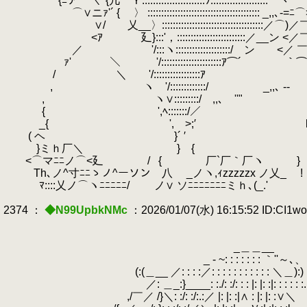
{ﾆア⌒〈^{几 Ｙ:::::::::::::::::::::::ｿ::::::::::::
.
⌒∨ニｧ'´ { 〉 ::::::::::::::::::::::::::::::::::::::::: _,,､-=ﾆ⌒
∨/ 乂__〉:::::::::::::::::::::::::::::::::::::／⌒)／￣Ｙ ,ｨfﾆ沁
<ｱ 廴}:::'，:::::::::::::::::::::::::／__ン <／￣ )ﾑ`寸
.
／ '/:::ヽ::::::::::::::::::::/ ン <／ ￣)ﾆ}
.
ｧ' ＼
.
'/::::::::::::::::::::::ｱ⌒´ ｀
/
.
＼ '/:::::::::::::::::ｱ 
.
, ヽ '/:::::::::::::/ _,,､ -‐ 
, ヽ∨:::::::::/ ,,､ ''" 
.
{ ',ﾍ:::::::/／ 
.
_{ ', >;′ 
( ヘ }´ ′ 
}ミｈ厂＼ } {
<⌒マﾆﾆノ⌒<廴
.
/
.
{ 厂`厂｀厂ヽ }
.
Th､ノ^寸ﾆﾆゝノ^ーソン 八 _ノヽ,ｨzzzzzx ノ乂_
.
!
ﾏ::::乂ノ⌒ヽﾆﾆﾆﾆﾆ/ ノ∨ ソﾆﾆﾆﾆﾆﾆﾆミｈ､(_.'
2374 ：
◆N99UpbkNMc
：2026/01/07(水) 16:15:52 ID:CI1w
_＿＿__
_ - ~: : : : : : : ｀''～､、
(:(＿__ ／: : : :／: : : : : : : : : : : ＼＿):)
／: ＿_:}____: :./: :/: : : |: |: :|: : : : : :
,/￣／ /}＼: :/: :/:.:／ |: |: :|∧ : |: |: :∨＼