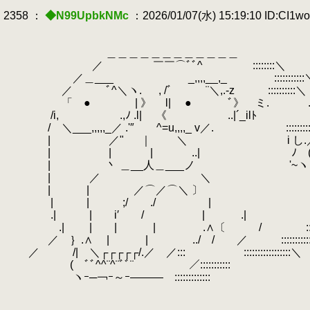
2358 ：
◆N99UpbkNMc
：2026/01/07(水) 15:19:10 ID:CI1w
＿＿＿＿＿＿＿＿＿＿＿＿
／ ￣￣⌒ﾞﾞ^ ::::::::＼
／＿___
.
_,,,,__,_ :::::::::::
／ ﾞ^＼ヽ.
.
, /ﾞ ¨＼,.-z ::::::::::＼
「 ● | 》 l| ● ﾞ》 ミ.
.
.::
/i,
.
.,ﾉ .l| 《 ..|´_ilﾄ ::::::
/ ＼___,,,,,_／ .'″ ^=u,,,,_ v／.
.
::::::::
| ／" ｜ ＼ i し.／::::::
| | | ..| ﾉ ( :::::::
| 丶 ＿__人＿___ノ '~ヽ ::::::::
|
.
／ ＼ ::::::::::
| | ／⌒／⌒＼ 〕 ::::::::
| | ;/ ./
.
.
| ::::::
.| | i′ /
.
| .| :::::::
.| | | | .∧〔 / ::::::::::
／ ｝.∧ | | ../ / ／ ::::::::::::::
／ /| ＼┌┌┌┌┌/.／ ／::: :::::::::::::::::＼
( ﾞﾞ^^¨^¨ﾞﾞ¨ ￣￣￣ ／::::::::::: :::::
ヽｰ─￢ｰ～ｰ――― :::::::::::::