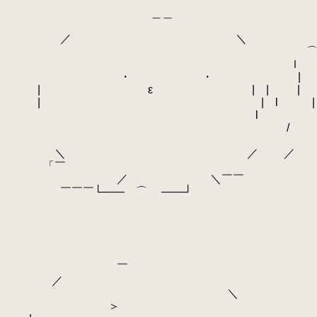
＿＿
／ ＼
⌒ そうだ
ｌ 
・ ・ | | もちろん先生なら
| ε | | |
| | l | 戦闘、特にブ
l
/ / 先生でもどこまで耐
＼ ／ ／
「￣
／ ＼￣￣
￣￣￣└―― ⌒ ――┘
￣
／
＼ 一応、ファッカー戦
＞