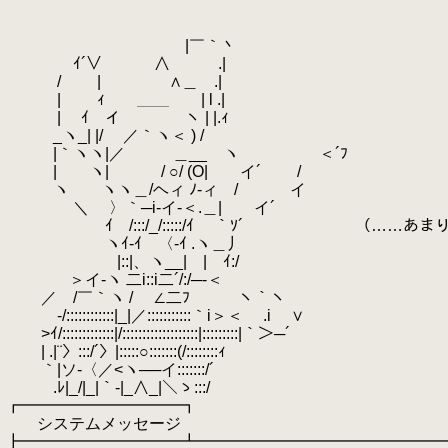
|￣｀丶
ｲ´∨ ∧ .|
/ | ∧＿ .|
| ｨ ＿＿ | l .|
| ｲ イ ヽ | |.ｨ
_ヽ_| |/ ／｀ヽ＜ ) /
|｀ヽヽ|／ ＿__ゝヽ ＜´ﾌ
| ヽ| / ○/ (O| イ´ /
ヽ ヽヽ＿/ヘィ ﾉ‐ィ / イ
＼ 〉｀─i‐イ‐＜.＿| イ´
ｲ /:::/_/:::::/ｲ ｀ｿ´ （……あまり
ヽｲ‐ｲ 〈‐ｲ .ヽ＿丿
|::|、ヽ__| | ｲ:/
＞イ‐ヽ 二i::i二´/:/─‐＜
／ /￣｀ヽ / ∠二ﾌ ヽ｀ヽ
ゝ‐/::::::::::::|_|／:::::::::::｀i＞＜ .i ∨
>ｲ/:::::::::::::|/:::::::::::::::::::|:::::::::|｀＞─´
| .|¨〉:::/´〉|:::::○:::::::(/::::::::ｨ
｀|ソ‐〈／<ヽ──イ:::::::/´
.ﾚ|_/|_|｀‐|_∧_|＼ゝ:::/
┏━━━━━━━━━━┓
システムメッセージ
┣━━━━━━━━━━┻━━━━━━━━━━━━━━━