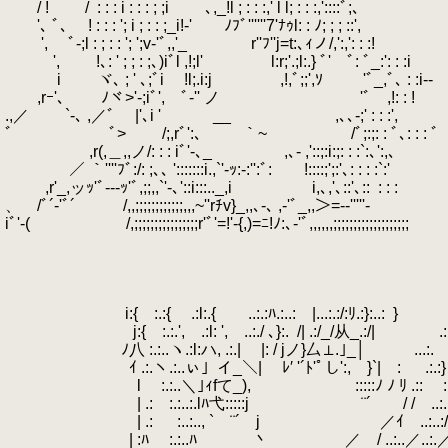
/ ! /
.
: : : i : : : ; ;i ､,_!l ; : : :,' l l; : : :,'::::ﾞ;､
'､ ﾞ､ ! : : : '; i ; : : ;_i!-' ﾉﾌﾞ''''''7'ﾅｩl: : ﾉ; ; ; ::',
', ﾞ-;l : ; : : '; ';v‐'ﾞ,,'_ r''ﾌ''j=t:､ｨノ/,':,': : :!
', !､: ' ; ; : ;､)iﾞl ,!;l' l:r;'.;l:.} ﾞ' ﾞ: ﾞ_:': : :i
i ヾ､ ; ' ､;ﾞi !l;.i:j ,!,ﾞ;;',ｿ 'ﾞ_,
,rｰ'､
.
ﾉヾ>'‐;iﾞ', ﾞ‐'' ノ 'ﾞ ,!: : !
.,／ `‐､ ,／ﾞ |'､i ' __ ,､､-;' : 
ﾞ ﾞ> /;,rﾞ':､ ｀~ /ﾞ;:;: : ﾞ､: : : ﾞ
,r(,＿,,ノ/: : : iﾞ'‐､_ ,､- ,'::;:i:;: : :`:､':,､
／ ｀''''ﾌﾞ:/: ;､､ ':::::::i.,`'‐ｯ:-:'':ﾞ: !::::;';:'､: : : :`:'
,r'_,ッｯ'ﾞ-‐-ｯ'ﾞ,;;,,`'-､'::i:::.._,i i,､,'､::'､::
.
: : :
、 /ﾞ´‐'ﾞ´ /,,;;;;;;;;;;;;,,,~''rﾁv}_,,､-､ ,-'ﾞ_,,＞=-‐'''''‐
iﾞ'‐( /,;;;;;;;;;;;;;;;;r'ﾞ'=!'-{,)=ﾆ!ﾉ:､‐'ﾞ,,,,,,;;;;;;;;;;;;;;;;;;;
i:{ :.:{ .:l:.{ ..:.:ﾊ.:..: |...:.:/:ﾘ.:}:..:
.
} 
.
j:{ :.:.', .:l: ', ..:./ ､}:.
.
/| .:/_/从_.:/| .
ﾉ八 :.:..ヽ.:l:ハ, .:.| |: / jノ}厶⊥.｣_│ ...:.
.
ｲ .:.ヽ.:..ぃ」イ_＼| ﾚ′ '´ﾄ'ﾟし':, }`| : .:.:} .:.:i:
l :.:..＼｣ｨfて_), ゞ:::::ﾉ ﾉ ﾘ .:: :..:ﾘ ..:..:
| .: :.:..:.lﾊ弋:::::j ¨´ / / ..:../..:..:.,'.:
| .:
.
:..:.., ` ¨´ j ／ｲ ..:..:/ .:..:
| :ﾊ :.:..ﾊ 丶 ／ / ..:..／..:.