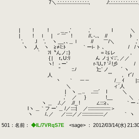
7＼.:.:.:.:.:.:.:.:.:.:.:.:.:, ./:.:.:.:.:.:.:.:.:.:.:
| ! ! ＿_ ,' ,' l
.
＼
| ! ｌ | '´ ￣ ! //､-..､ // ﾄ
', .l ',
.
ヽ __､､＿ｌ // ￣/＼ ,'
ヽ
.
人 ヽ ≧≠ﾐ:ﾄ ｀ーi- ト ､ / /
￣｀ ﾌl〝んノ::} ＝ﾐ≦レ ,
.
{ | r｡U:ﾘ ん ノ:jヾﾆ', ／／ ,
ヽ! - ー' r-'U｡ﾅ '┘!彡 /
.
" ::ﾉ 辷' ノ ´ ヽ /ー 
人 "" , r'´/ r'::::::::
丶 ｀ ー－ /＿ ｲ
.
|::::
＼ ィ´人 l＿ /￣ お腹い
| ヽ ＿..
.
..::::´ 
,' ／ } !__ ＼ __ヽ 
ヽ ＿ ./.／ .//_ ! ∠:::≧､ ｀ー - 
lヽ ＿｀フ ー' ＿ /／::::| ／::::::::::::::::::
ヽ /､／ ／:::::／／:::::::::::::::::／ ｀ ヽ
501：名前：
◆IL/7VRqS7E
<sage> ： 2012/03/14(水) 21:3