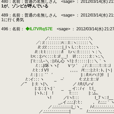
480：名前：普通の名無しさん <sage> ： 2012/03/14(水) 21:25:
1が、ゾンビが呼んでいる
489：名前：普通の名無しさん <sage> ： 2012/03/14(水) 21:25:
1に行く勇気
496：名前：
◆IL/7VRqS7E
<sage> ： 2012/03/14(水) 21:2
／: : : : : : : : : : : : : : : : : : : :＼
／: :/: : : : : : : : :ﾊ: : :l: :ヽ: : : : : : ＼
//: :/:/: : : : : : : : |_lヽ l､: : !: : : : : : : :ヽ
//: : l: l: : : : : : : : /l l:ハ: :!: : : : : : ヽ : ＼
l:ﾊ: : :|:ハ: : : : l: ://＿_! l/! : : : : : : :l: :ヽ:.＼
|' l: : :.!,-‐＼ : |://ん心 ヽ! |: :! : : : : : | : : ＼｀ヽ
/: : :.|/坏ヽヽ|' Ｖツ ' ,: / : :l: : : : !: : l: :.l
.
/: l: : :l Vﾘ , , , , /ｲ: : : |:.!: l : ﾄ､ |ヽ|
/: : |: : ::
.
' ' ′ |: : /l:ﾊ:ハ::! )ﾘ |
/: :イ: : : ヽ _ --' ｲ: :/:.l: :l: 
／'" |: :l: ヽ|＼ ／ /:/l:/八ハ/
|: :|: : :|ヽ:|｀ _ _ イ: : /ィ 
|ヽﾄ､: | ! !: : : : |: :ム､
ヽ! ／lヽ!: : : l_7ヽ: :!__
_,.イ.:.:.:.}': !: : , /:.:.:.:｀ヽ:
／.:.:.:.:.:.:.:.:.:.|_:ヽ_ /-/:.:.:.:.:.:.:.:.:.:.
／.:.:.:.:.:.:.:.:.:.:.:.:.:| /.:.:.:.:.:.:.:.:.:.:.:.:.