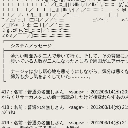
ｌｌｌ ｌｌｌｌｌｌ`､'' ／l_:::_|| | llﾚllﾚll／l／llﾉ`ｰ',,`:::::::: (дﾟ,,
ｌｌｌｌｌｌ／`Ｊ l__|＿,|| | llﾚll,イ／ ,／:::::::::::::: <_lyl_> ::::
ｌｌ／ .／､_/_/|＿,||_| llｌ／, ' l／'':::::::::: ..l_|__,|
.
::
'" ／,:::/_:::､l_|l二lﾆ|／l／／`:::::::: :::'-'^~::: >-''､っ:
／_l'ﾚ'-<＿〉:|::::二ｌ|／,／｀:::::::::.
.
"'＿,,ｨﾆ´入
ミｇ､::ﾛ´r-､':::|_::::::: |／`:::::::::::'':::::: `ーｪ_ｒ
ミoミ／￣￣／]::::::::::::::...::::::::::::::::: ￣`_ー
┏━━━━━━━━━━┓
システムメッセージ
┣━━━━━━━━━━┻━━━━━━━━━━━━━━━
┃ 薄汚い町並みを二人で歩いて行く。そして、その背後に
┃ 歩いている人数が二人になったところで周囲がエアポケ
┃
┃ ナージャは少し居心地を悪そうにしながら、気分は悪く
┃ 蘇芳も少し気をよくしていた…………。
┗
417：名前：普通の名無しさん <sage> ： 2012/03/14(水) 20:59
からくりサーカスをこの前一気読みしたけど相変わらずあの
418：名前：普通の名無しさん <sage> ： 2012/03/14(水) 21:00:
ﾊｼﾞﾏﾀﾖ
419：名前：普通の名無しさん <sage> ： 2012/03/14(水) 21:00
うぉ… 調子のってる描写… 不安だ