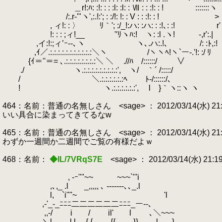
＿r!:ﾊ: :!: : : :l: :l: : Ⅶ : : :!: : ! :::::::ヽ
/:.r‐'"ヽ',:.!:'; : :/!: !: : V : :
, ィ!: : 〉 ﾘ｀'; :/_!:ハ: :ハ: : :!､: :! r'
!: : : ;ィ!__ '′ﾘヽﾊ:! ヽ: :l .ヽ! -,r':.|
,イ:!:;ィ’ｰ--､ヽ ヽ､.ハ:.!､ /: :ﾄ,:!
,ｲ／.:.:.:.:.:.:.:.:.:.:.:＼ヽ /ヽヽﾍ!ヽ`ー-.'!: :/ ﾘ
{ｲ＝''＝= ､.:.:.:.:.:.:.:.:＼ ＼ .//ﾊ /::::::/ ∨
./ ヽ.:.:.:.:.:.:.:.:.:', ヽ/ ｀´ /:::::/
/ ＼.:.:.:.:.:.:ﾍ ﾄ-/::::::/､
! ヽ.:.:.:.:.:.:', l }｀ヽ::ヽ ヽ
464：名前：普通の名無しさん <sage> ： 2012/03/14(水) 21:17
いい具合に染まってきてるなw
465：名前：普通の名無しさん <sage> ： 2012/03/14(水) 21:18:
わずか一週間か二週間でご覧の有様だよｗ
468：名前：
◆IL/7VRqS7E
<sage> ： 2012/03/14(水) 21:1
, -ｰ''''~~￣￣￣~~~`'''i
,､,_ .l _,,,,, ､ -------､､_.l
l, `i''''~ 'l
,-'_-_ﾆﾆﾆ二二二二二二ﾆﾆﾆ_ー--､
,,-/ i / il' l ､＼~~~
＼l l l {.{ {{ .}} l ., }