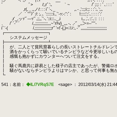
ﾞ ﾞ> /;,rﾞ':､ ｀~ /ﾞ;:;: : ﾞ､:
,r(,＿,,ノ/: : : iﾞ'‐､_ ,､- ,'::;:i:;: : :`:､':,､
／ ｀''''ﾌﾞ:/: ;､､ ':::::::i.,`'‐ｯ:-:'':ﾞ: !::::;';:'､: : : :`:'
,r'_,ッｯ'ﾞ-‐-ｯ'ﾞ,;;,,`'-､'::i:::.._,i i,､,'､::'､::
.
: : :
、 /ﾞ´‐'ﾞ´ /,,;;;;;;;;;;;;,,,~''rﾁv}_,,､-､ ,-'ﾞ_,,＞=-‐'''''‐
iﾞ'‐( /,;;;;;;;;;;;;;;;;r'ﾞ'=!'-{,)=ﾆ!ﾉ:､‐'ﾞ,,,,,,;;;;;;;;;;;;;;;;;;;
┏━━━━━━━━━━┓
システムメッセージ
┣━━━━━━━━━━┻━━━━━━━━━━━━━━━
┃ が、二人とて貧民窟暮らしの長いストレートチルドレン
┃ 酒をかっくらって騒いでいるチンピラなど今更珍しいも
┃ 感慨も抱かずにカウンターへついて注文をする。
┃
┃ 騒ぐ馬鹿共に辟易とした様子の店主であったが、警備ロ
┃ 騒がないならチンピラよりはマシか、と思って何事も無
┗
541：名前：
◆IL/7VRqS7E
<sage> ： 2012/03/14(水) 21:4