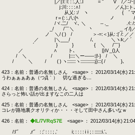
|／|:l: l: : :.人:.l ゞ= '' V /／ﾆ/ｰ|:/: /: :
j:川: : : :∧! ／ん)::ト､/'／: : 
从乂: :/ ヽ { ﾞマｿ ィ: :/: 
r＝(: :.八:{ﾍ ノ /: /: /:
/ヾ.二/ ヾ､ ＼ ‐- ._ .ｲ: /: /
_/ /￣＼ 丶 _ イ/}／: /:
ノ ＼/ ( ) / ＞-=:＜}从: :|' /:
／ |＼___/ /､ ＼ヽﾙ;／ ´
.
´ } } { ＼ /￣} そ
／ ∧ ト､ |}Ⅳ_()人
/ ＼ /
.
|::::＼ー――:|!‐} / ＼
/ ＼ / ( ) ヽ:::::::ヽ::::::::::::j}:::{ / }､
423：名前：普通の名無しさん <sage> ： 2012/03/14(水) 21:03
うわぁぁぁあぁ（つД｀） 切な過ぎる…
424：名前：普通の名無しさん <sage> ： 2012/03/14(水) 21:03:
さらっと怖い話が出ますなこの二人は
425：名前：普通の名無しさん <sage> ： 2012/03/14(水) 21:03:
コレが路地裏クオリティか・・・そして田中さん多いなｗ
426：名前：
◆IL/7VRqS7E
<sage> ： 2012/03/14(水) 21:0
/:l'ﾞ ,r'ﾞ
.
: ;' : : : ; ,' i; : : : : i i ; : ::::::i.'､