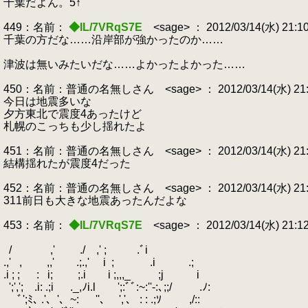
千葉だよん。5↑
449：名前：
◆IL/7VRqS7E
<sage> ： 2012/03/14(水) 21:1
千葉の方だな……沿岸部が強かったのか……
津波は無いみたいだな……よかったよかった……
450：名前：普通の名無しさん <sage> ： 2012/03/14(水) 21:11:
今日は地震多いな
夕方東北で震度4あったけど
札幌のこっちも少し揺れたよ
451：名前：普通の名無しさん <sage> ： 2012/03/14(水) 21:11:
結構揺れたが震度4だった
452：名前：普通の名無しさん <sage> ： 2012/03/14(水) 21:12:
311前日も大きな地震あったんだよな
453：名前：
◆IL/7VRqS7E
<sage> ： 2012/03/14(水) 21:1
.
/
.
.
.
.
.
.
.
,'
.
.
.
.
./ ,' ;
.
.
.
.
.
.ﾞi
.
.
.
.
.
.
.
.,'
.
,
.
.
.
.
,,'
.
.
.
.
.;.,' i
.
;
.
.
.
.
.
.
.i
.
.
.
.
.
.
.;
.i ; ;
.
.
.
:
.
i;
.
.
.
.
;.i i ;,,,_
.
.
.
.
.
;j
.
.
.
.
.
.
i
.
.
';',';
.
.
.i: .;i
.
.
.
._,ﾉi.l ';:ﾞﾞ:~:''‐:､;;/
.
.
.
.
.
.ﾉ:
.
ﾞ';ﾐ､ .'､
.
'､
.
~: ''､ ','、 : : .;ｿ
.
.
.
.
.
,/::
.
.