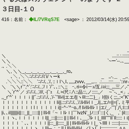
３日目-１０
416：名前：
◆IL/7VRqS7E
<sage> ： 2012/03/14(水) 20:5
..
...::.'::....::':..:.:::::::::::::::::::
＼ ....::.:.:::::::::::::::::::::::::::::::::::
＼＼ `~ー'--..､__,-..､_, _ _
.､ .＼＼ ~`" ﾞ''´ `''
＼, ＼＼_,__,__,__,__,__,__,_ro｡ 
､＼ ,＼＼ﾆ/ﾆ/ﾆ/ﾆ/ﾐ'i/ヽーk _ ,,‐,＿ _,､_ ＿ 
.＼＼＼::＼＼ 'ﾆ/ﾆ/､,'/､::ｌl＼l､,,,,,zvvv､__,,...
.
.:......::::......'
＼ '＼＼r`'',^´:'ﾆ/ﾆ/､,'/ｌ'/`'､､::＼;;ゞｰ､ri=令iーｭ/互.iｮi;;;_,,,三／,-",-'',-"-
＼`r''^´／ :/ﾆ/ﾆ/､,'///, -|´'ｪ￣/､>/尺ﾆ∧::品:::,ノ:::::,／ ~`'‐､_<」,-" :| |
,,_r''^´ｌｌｌｉ||'´.::/ﾆ/ﾆ/､,'/-´''llﾚl|エエ/||ヽﾛl:::二}_」l但iく;;;,,:<"K",Kミ､
ｌｌｌｌｌｌｌｌｌｌｌｌli||.:::/ﾆ/ﾆ/､,'/.lﾚllﾚlｌ_,l|,,エ/=||=|`､ミ平平'不､.「}{::|
ｌｌｌｌｌｌｌlｌｌｌｌｌi||ｰ^ｰ'^ｰo､/! lﾚllﾚllﾚｌ|エ/_,-''"|´八:l:::l:::, -<´.
|i､､il||||||i||:::_||_:::::|| | llﾚll「~ ｌlﾚｌ|￣lvzN'_|ﾉ::::l`:::|く,_ ,` |i
ｌｌヽ､ｌｌｌｌｌｌl||_:::||::::: || | llﾚlｌ､__,'lﾚｌ|_llll'''"ll´ll:::::ｌ
ｌｌｌｌ｀､､ｌｌｌｌ||:::_||:::::_|| | llﾚllﾚllﾚlﾚｌ|_ヽllllｌ::::
ｌｌｌｌｌｌｌヽ､ｌl||─､:_:: || | llﾚllﾚllﾚl_／lヽl´ .l:::::::::::::: .