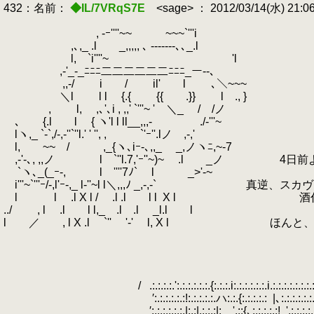
432：名前：
◆IL/7VRqS7E
<sage> ： 2012/03/14(水) 21:0
, -ｰ''''~~￣￣￣~~~`'''i
,､,_ .l _,,,,, ､ -------､､_.l
l, `i''''~ 'l
,-'_-_ﾆﾆﾆ二二二二二二ﾆﾆﾆ_ー--､
,,-/ i / il' l ､＼~~~
＼l l l {.{ {{ .}} l ., }
,
.
l, ,､'､i , ,,' `'''~ ' ＼_ / /ノ
､ {.l l { ヽ'l l ll__,,,- ./-'''~
lヽ,_ `-`,/-,-''`''l.' ' '', , `'ｰ''.lノ ,-,'
l, ~~ / ,_{ヽ､iｰ-､,,_ _,ノヽﾆ,~-7
,-'-､, ,,ノ l `''l.7,'ｰ''~)~ .l _ノ
`ヽ､_(_ｰ-, l ''''7ﾉ` l _>'-~
i'''~`'''ｰ/-,l'ｰ-,_ l-''~l l＼,,,ﾉ _,-,-
l l .l X l / .l .l l l
.
X l 酒代欲しさ
../ , l .l l l,_ .l .l _l.l l
l ／ , l X .l `'' '-' l, X l ほん
/
.
.:.:.:.:.':.:.:.:.:.:.{:.:.:.i:.:.:.:.:.:.i.:.:.:.:.:.:.:.
′:.:.:.:.:.:!:.:.:.:.:.ハ:.:.{:.:.:.:.:
.
|､:.:.:.:.:.:.
′:.:.:.:.:.:.|:.:|,:.:.:|: ',::{､:.:.:.:.:!
.
',:.:.:.: