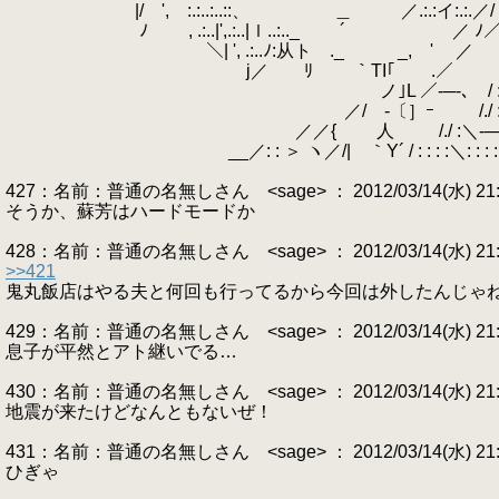
|/ ', :.:..:..::、 ＿ ／.:.:イ:
ﾉ , .:..|',.:..|ｌ..:.._ ´ ／ ﾉ／∨／.
＼| ', .:..ﾉ:从ト ._ _, ' ／ /
j／ ﾘ ｀TI｢ .／ / : : : ﾄ､
ノ｣L ／-─-､ / : : : : | : :`'
／/ -〔］ｰ /./ : : : : : | : : : :
／／{ 人 /./ :＼-─┘: : : : : : :/ : 
__／: : ＞ ヽ／/| ｀Y´ / : : : :＼: : : : : : : : :/ : 
427：名前：普通の名無しさん <sage> ： 2012/03/14(水) 21:04
そうか、蘇芳はハードモードか
428：名前：普通の名無しさん <sage> ： 2012/03/14(水) 21:05
>>421
鬼丸飯店はやる夫と何回も行ってるから今回は外したんじゃ
429：名前：普通の名無しさん <sage> ： 2012/03/14(水) 21:05
息子が平然とアト継いでる…
430：名前：普通の名無しさん <sage> ： 2012/03/14(水) 21:06:
地震が来たけどなんともないぜ！
431：名前：普通の名無しさん <sage> ： 2012/03/14(水) 21:06
ひぎゃ