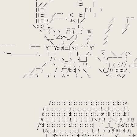
| ／／ |:::i |
| l::::| |:::| i
| i::::| ／￣ﾟ ＜ i:::! l ＿＿
| |::::! / ／￣￣｀ ﾐ<::| ／ ／ 
＼::::〉',.、 ＿＿ ）、 ／ ／
＾ﾞ〈 ヽヽ /::（__）::lﾚ ／ ／
ﾍ_ _ﾞ∠:へ_／丿 ／ ／
＿＿＿ `＼＿_〉_／_ / ／
￣￣ Y⌒Y::::/!ニ!ヽ:ゝ' ⌒ Y´ ＿
｀ー―――――‐!、 |￣i | ﾄ ＿ノ、 〈 ＼ ／(ヽ
/ 〉ｰヽ_ヽー‐|__| ＼｀/￣￣￣（ 
／￣ヽ ';:::',〔_〕!:/_ ｀|（〈,/ 〉､:::::`
／￣） / /￣/l::::|ヽ ＼ ＼(_/ /〉::::::ノ、
／::::::::/ / / ∧ ｰ 〉、 ＼ ｰ'-'―ヘノ
/ : : : : : : : : : : : : : : : : : : ; : : : : : : : :!: : : ﾍ
/: : : : : : : : : : :{ : : : : : : : : l: : : !: : :l: : !: : : :!:',
/: : : l: : : : : : : :l: : : : : : : : : !: ､::ﾊ : !!: : !: : :.!:!l
.//: : :,': : : : : : : :!: : : : : : : : :lヽ:!';:!_';: !l : :ﾘ: : :!:!:!
/ｲ:l: : :l: : : : : : : :.!: : : : : : : : :| ,｀_'!_｀;!-:/l: : /:.!l
' l:ﾊ: :!:l: : : : : : : :l: :l: : : : : l: : !
.
ヽ .r:ﾘ`l/ l: ｲ:./ j
! ';l';:!: :!: : : : : :l: :Ⅶ: : : :!: :.! ヾ' ...:::l::!