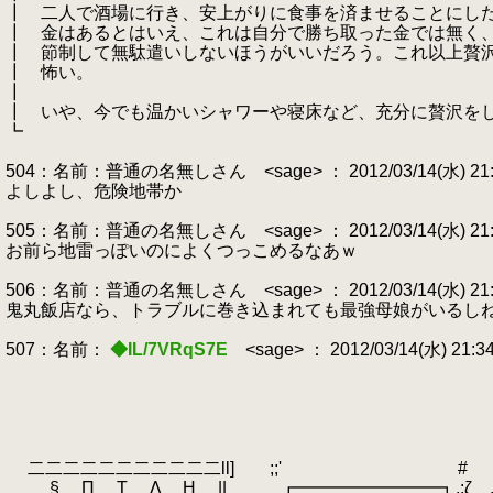
┃ 二人で酒場に行き、安上がりに食事を済ませることにし
┃ 金はあるとはいえ、これは自分で勝ち取った金では無く
┃ 節制して無駄遣いしないほうがいいだろう。これ以上贅
┃ 怖い。
┃
┃ いや、今でも温かいシャワーや寝床など、充分に贅沢を
┗
504：名前：普通の名無しさん <sage> ： 2012/03/14(水) 21:33
よしよし、危険地帯か
505：名前：普通の名無しさん <sage> ： 2012/03/14(水) 21:33:
お前ら地雷っぽいのによくつっこめるなあｗ
506：名前：普通の名無しさん <sage> ： 2012/03/14(水) 21:33
鬼丸飯店なら、トラブルに巻き込まれても最強母娘がいるし
507：名前：
◆IL/7VRqS7E
<sage> ： 2012/03/14(水) 21:3
二二二二二二二二二二二ll] ;;' # |
§ П Т Λ Η || ┏━━━━━━━━┓,:ζ .:| |::::::::::::::