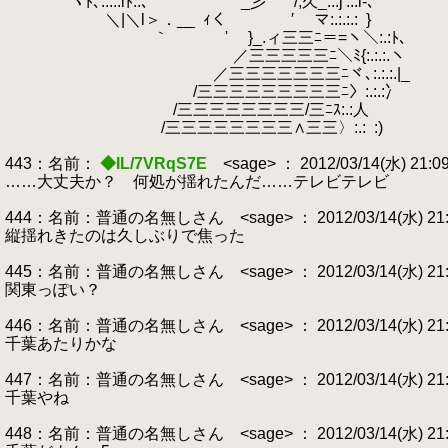
ヽﾄ､:.:.:iﾄ:.､ _彡'´ /,久_:.:j':
＼|＼l＞．__
.
ｨく ′ マ:.:.:.:
.
}
｀ ' }_.ィ三三ﾆ＝=ヽ＼:.:ﾄ､
／三三三三三ﾆ＼ﾐ{:.:.:.ヽ
／三三三三三三三ﾆヾ､:.:.:.|_ 
/三三三三三三三三三ﾆ〉:.:.:冫
/三三三三三三三三/三ﾆｽ:.:人
/三三三三三三三三∧三三〉:.:
.
:)
443：名前：
◆IL/7VRqS7E
<sage> ： 2012/03/14(水) 21:0
……大丈夫か？ 何処が揺れたんだ……テレビテレビ
444：名前：普通の名無しさん <sage> ： 2012/03/14(水) 21:09
縦揺れきたのは久しぶりで焦った
445：名前：普通の名無しさん <sage> ： 2012/03/14(水) 21:10:
関東っぽい？
446：名前：普通の名無しさん <sage> ： 2012/03/14(水) 21:10
千葉あたりかな
447：名前：普通の名無しさん <sage> ： 2012/03/14(水) 21:10
千葉やね
448：名前：普通の名無しさん <sage> ： 2012/03/14(水) 21:10: