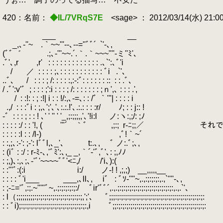
420：名前：
◆IL/7VRqS7E
<sage> ： 2012/03/14(水) 21:0
___ __
_,､-''~
.
.
.｀~~'''‐-､‐-=''ﾞﾞ´
.
`'‐､,
(ﾞﾞ゛
.
.
.
.
.
.
.;､-'''~~.´.｀.｀~~~''''‐ミ''ﾐ'､
.ﾞ'､,r
.
.
.
.
,r'
.
: : : : : : : : : : : : : .､`':､ﾞ'i
/
.
.
.
／
.
: : : : ;､: : : : : : : : : : : ﾞi
.
.`'､
..ﾞ､
.
.
.
/
.
: : : ; /: : : : :,:‐:ﾞ: : : : : : ::
.
: : .ﾞ､
/ .ﾞ':v'ﾞ
.
; : : : ;':i : : : ; /: : : : : : : ;ｎ',､ : : : .',
.
.
.
/
.
: :!: : ; :!| i : : !/:,､‐=､: : /ﾞ ｀'''| : : : : i
.
.,/
.
: : :ﾞi : ;,､';'､'､:.:.!'､.:.: : : :r/ ﾉ; : : j:: !
‐ﾞ
.
: : : ; : : ! ､' ' '' ' '_,;:;;;,,'､'!i:l ノ:ヽ:,;/: ;ﾉ
: : : : :/ : : '!, ( '"´ ｀ﾞ ,;:;
.
r‐ﾆ;;／ それで
: : : : :l : : /l-)
.
,ﾞ!｀~´
: :,;､:‐': ;-': lﾞﾞl,､_'､ t:.､,
.
ﾞ ノ:.ﾞ;､,
: (iﾞ : :/ : r‐ﾐ-､,'ﾞﾐ':､,_ _,｀´‐'ﾞ,ﾞ'､: ;,ﾉﾉ
: ;,)､:,､;､-'ﾞ'~~~~ﾞﾞ'<ﾆ,/ /'i､):(
: :'''ﾞ:(:i i:/ ノ‐! ! ,;,;) __,,,,,__
: : : : ﾞ'i___ ___,､ll､, iﾞ
.
: ﾞｿ‐''''~,.,:;:;:;:,.,`''''‐､,
: ;-ﾆ='ﾞ,:;.~'''''ﾞ~,.;:;:;:;:;:/ ﾞir'ﾞﾞ´,.,.;:;:;:;:;:;:;:;:;:;:;:;:;:;:,.,.`'､
: l（;;;;;;;;;:;:;:;:;:;:;:;:;:;:;:;:;,';'､ ﾞ;;;:;:;:;:;:;:;:;:;:;:;:;:;:;:;:;:;:;:;:;:;:;:;:
: : ﾞi);:;:;:;:;:;:;:;:;:;:;:;:;:;:;:;:;:,i ﾞ;;:;:;:;:;:;:;:;:;:;:;:;:;:;:;:;:;:;:;:;:;:;:;: