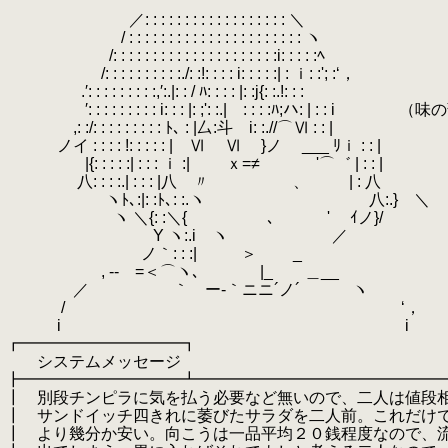
／: : : : : : : : : : : : : : : : : : ＼
/ : : : : : : : : : : : : : : : : : : : : : : ヽ
.
/: : : : : : : : : : : : : : : : : : : : :i: : : : :ﾍ
/: : : : : : : : : :./: :!: : : : i: : : : :| : ｉ: :'; :‘，
.′: : : : : : : : :,′:.|: : / ﾊ: : : : |: :j{: :.!: : :
.
′: : : : : : : : : i: : : |: ;': :.| : : : :ﾊ;ハ: | :
,: :/: : : : : : : : : ﾄ､ : |厶:斗 i: :.//⌒Ⅵ : : |
ノイ : : : : !: : : : : | Ⅵ Ⅵ }ノ ___ 
|{: : : : :| : : : ｉ :| ｘ=≠ '⌒゛ | : : |
.
八: : : :.| : : : |八 〃 、 | : 
.
ヽﾄ､:|: :ﾄ､: :.ヽゝ 八:.} ＼
ヽ ＼{: :＼{ ､ ' ｲノ}/
Y ヽ:.i ヽ ／
ノ｀: : :| ＞ _
, -‐ゝ=＜⌒ヽ､ |_ ＿__
／ ｀ ー-｀ニニ´ノ´ ヽ
.
/ ‘，
i i
┏━━━━━━━━━━┓
システムメッセージ
┣━━━━━━━━━━┻━━━━━━━━━━━━━━━
┃ 別段チンピラに気を払う必要など無いので、二人は値段
┃ サンドイッチ四きれに萎びたサラダを二人前。これだけ
┃ より幾分か安い。向こうは一品平均２０銭程度なので、