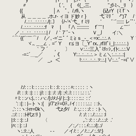
〃 〔 ', { ｲ{_,三,ゝ ''彡ﾐ-､_ﾘ ｝!ト､lフ￣ /:
{{ │∧ ﾟ。/,rfi,ヽ
.
{込rY｛ﾐ f¨ヽ ,.ｲ::
从 ＿＿＿＿ ,ホ.r‐ ィヨ ド妙ｒ} 弋¨ﾐﾘ ﾞ 勹7 /ヾ;:::::::
/..:.:...:.:.:.:.:./|:.〕 ｛/~'ﾍ´弋_ｆﾐﾘ ' 
.
/..:.:.:...:.:.:.:.:f ﾏ | 「∧ :::::::::: f´￣!
.
／..:...:.:...:.:.:.:.:.| / /｀7¨`ｰヽ
.
Ｖ_丿
.
イ:＼ 
´⌒´{{'´¨￣⌒/ /／, -='ニﾟ ﾞミ≧ｓ_-_＜=x:..:.:.∧ Y
ヾ.､＿_∠．='´ Y r:≦ヨ〔_Yﾟrx､,rfﾖ!ﾟi_|:.
｀フ ´ ， 〕 ∨:.:.:三入ﾟﾐf○ｼ,.仆:..:.:.
-=ﾆ´＿_／ ,《 Y:.:..:...:..:.＞ミ∠＼:..:..:..:
／ _。＜ !:.:.:...:..:..ｿ:.:.| ∨:..:.ﾞｰ=i
/:/: : : l: : : :.: : : l: : :l: : ; : : ﾊ: : : : :
.
: ヽ
//: : :l: :|: : : :j!: : :|: :/: :/|: ;ｲ:.!: : : : :.: : :.'
.
〃l: : :ハ:|､: : ハ: /}:/ﾒ:/-|/ |:.:}: : : : ::.:
.
: :'
': :{: : |‐-トヽ:{ j/7'zﾃ=0ﾃ､/イ: : : : :.:.:
.
: :ﾄ､
,': : :ヽ:ﾄrr=0k＼ 弋z夕/ /: :,: : : :/: :
.
:ト＼
.::/: : : :ﾄ杙z:ﾘ } /: :/: : :./:.:.:.: :l
|:l: : :|: :.l 〈 ,.': :/: : :./:.:.:/:
.
.'
|ﾊ: : |: :.l ／:／: : :.ｲ:.:.:/|:.:/
ヽ:.:l:.:人 - - ／イ/: : ／/:.:ノ:.: