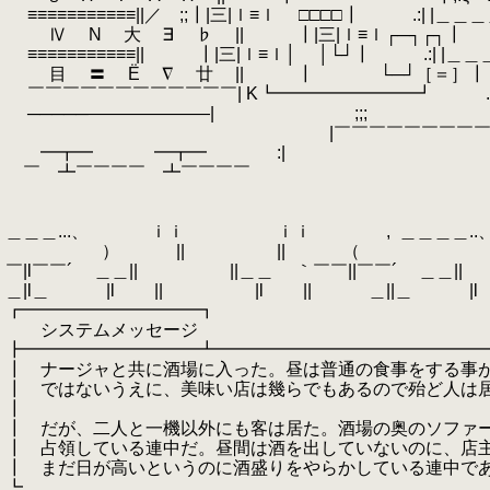
≡≡≡≡≡≡≡≡≡≡≡||／ ;;┃|三|ｌ≡ｌ □□□□┃ .:| |＿＿＿＿
Ⅳ Ν 大 ∃ ♭ || ┃|三|ｌ≡ｌ┌─┐┌┐┃ .:| |::::::::::::
≡≡≡≡≡≡≡≡≡≡≡|| ┃|三|ｌ≡ｌ│ │└┘┃ .:| |＿＿＿
目 〓 Ё ∇ 廿 || ┃ └─┘［＝］┃ .:| |::::::::::::
￣￣￣￣￣￣￣￣￣￣￣￣| Κ┗━━━━━━━━┛ .:| |
─────―――――――| ;;; ト .:| |:::::::::::::
|￣￣￣￣￣￣￣￣￣￣￣￣￣..::| 
━┳━ ━┳━ :| .:| |::::::::::::
￣ ┻￣￣￣￣ ┻￣￣￣￣ .:| 
.:| |:::::::::::::::
.:| |＿＿＿
＿＿＿...、 ｉｉ ｉｉ ,
.
＿＿＿＿..、 ｉ
） || || （ ） || .┴--
￣|l￣￣´ ＿＿|| ||＿＿ ｀￣￣||￣￣´ ＿＿||
＿|l＿ |l || |l || ＿||＿ |l 
┏━━━━━━━━━━┓
システムメッセージ
┣━━━━━━━━━━┻━━━━━━━━━━━━━━━
┃ ナージャと共に酒場に入った。昼は普通の食事をする事
┃ ではないうえに、美味い店は幾らでもあるので殆ど人は
┃
┃ だが、二人と一機以外にも客は居た。酒場の奥のソファ
┃ 占領している連中だ。昼間は酒を出していないのに、店
┃ まだ日が高いというのに酒盛りをやらかしている連中で
┗