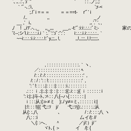
`､.､.:'､:iﾞ'' ' : : .ノ;.;:
.
｀'ﾞ-､;'i, ';r‐<
.
さぁ？
;.!ﾞi =＝＝ ＝＝==t‐ r'ﾞ' i
.
/..ゞ ,,
.
.
.
_ノ
.
確か裏
__ ,'
.
i､ ,､'.ﾞ'､,
.
.
,/ !
.
,,iﾂ'.-､,_ ,,_,,, __,､-t:'ﾞ:i:i:.:.:.
'ﾐ‐‐;シ'l.i:.:.:.:.i.i｀:.ﾞ':':iﾞ:":´: i:.:.:.i.i:.:.:.:.:..｀
~~i:.:.:.:i.i:.:.:.:.!:ﾞy,;;,､!, ,,!,,;;;,,!,!;;;;;;､
, : : : : : : : : : : : : : :.｀ヽ、
／: : : : : : : : : : : : : : : : : : ﾍ
/: : /: /: : : : : : : : : : : : : : : : :‘，
.
/: : / : ′: : !: : : : : : : : : : : : : : :‘，
′: ′ !: : : :.|: : : :|: : : : :i.: : : : : : : :
.
.: : : ｉ.:|:.:|: :|: : |: : : :|{:.i: : :j{ ｉ : : : : : : i
.
′: i:|:.|斗‐ﾄ､:ﾊ : : 八{‐-ハ{ : : : : : : |
ｉ: : :从:{≫≠ミ }:./ y≠=ミ､: : : : : : i
|:!: : : !|{{ 弋::ｿ j/ 弋::ｿj}:.: : : : :.:从
.
从{: :.八 ､ / : /: : : :八 ヽ
八: : :i ゝ 厶イ/|: //
.
＼{: :へ、 ＾ ／j/:）j/ ′
ヾﾄ､{ ＞ イ /|: {