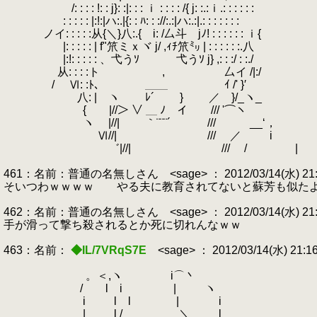
/: : : : !: : j}: :|: : : ｉ : : : : /{ j: :.:ｉ.: : : : : :
.
.
.
: : : : : |:!:|ハ:.|{: : ﾊ: : ://:.:|ハ:.:|.: : : : : : :
.
ノイ: : : : :从{＼}八:.{ i: /厶斗 jﾉ! : : : : : : ｉ{
|: : : : : | f"笊ミｘヾ j/ ,ｨﾁ笊㍉ | : : : : : :.八
|:!: : : : : 、弋うｿ 弋うｿ j} ,: : :/ : :./
.
从: : : :ト ゝ , 厶イ /|:/ あ
/ Ⅵ: :ﾄ､ ＿＿ ｲ /' }′
八: | ヽ ﾚ´ } ／ }/_ヽ_ 撃つ
{ |//＞ ∨ ＿ ﾉ イ /// '⌒ヽ
ヽ
.
|//| ｀¨¨¨´ /// __‘，
.
Ⅵ//| /// ／ i
゛|//| /// / |
461：名前：普通の名無しさん <sage> ： 2012/03/14(水) 21:15
そいつわｗｗｗｗ やる夫に教育されてないと蘇芳も似た
462：名前：普通の名無しさん <sage> ： 2012/03/14(水) 21:16:
手が滑って撃ち殺されるとか死に切れんなｗｗ
463：名前：
◆IL/7VRqS7E
<sage> ： 2012/03/14(水) 21:1
。＜,ヽ i⌒丶
/ l i | ヽ
i l l | i
| l / ＼
.
l