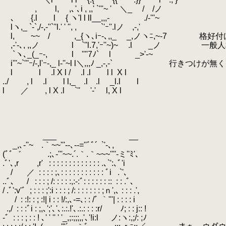
,
.
l, ,､'､i , ,,' `'''~ ' ＼_ / /ノ
､ {.l l { ヽ'l l ll__,,,- ./-'''~
lヽ,_ `-`,/-,-''`''l.' ' '', , `'ｰ''.lノ ,-,'
l, ~~ / ,_{ヽ､iｰ-､,,_ _,ノヽﾆ,~-7 
,-'-､, ,,ノ l `''l.7,'ｰ''~)~ .l _ノ
`ヽ､_(_ｰ-, l ''''7ﾉ` l _>'-~
i'''~`'''ｰ/-,l'ｰ-,_ l-''~l l＼,,,ﾉ _,-,-
l l .l X l / .l .l l l
.
X l
../ , l .l l l,_ .l .l _l.l l
l ／ , l X .l `'' '-' l, X l
___ __
_,､-''~
.
.
.｀~~'''‐-､‐-=''ﾞﾞ´
.
`'‐､,
(ﾞﾞ゛
.
.
.
.
.
.
.;､-'''~~.´.｀.｀~~~''''‐ミ''ﾐ'､
.ﾞ'､,r
.
.
.
.
,r'
.
: : : : : : : : : : : : : .､`':､ﾞ'i
/
.
.
.
／
.
: : : : ;､: : : : : : : : : : : ﾞi
.
.`'､
..ﾞ､
.
.
.
/
.
: : : ; /: : : : :,:‐:ﾞ: : : : : : ::
.
: : .ﾞ､
/ .ﾞ':v'ﾞ
.
; : : : ;':i : : : ; /: : : : : : : ;ｎ',､ : : : .',
.
.
.
/
.
: :!: : ; :!| i : : !/:,､‐=､: : /ﾞ ｀'''| : : : : i
.
.,/
.
: : :ﾞi : ;,､';'､'､:.:.!'､.:.: : : :r/ ﾉ; : : j:: !
‐ﾞ
.
: : : ; : : ! ､' ' '' ' '_,;:;;;,,'､'!i:l ノ:ヽ:,;/: ;ﾉ