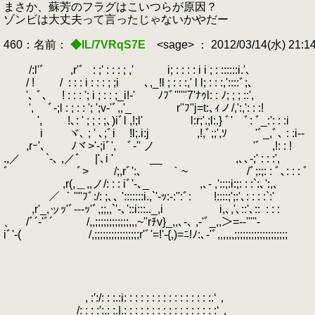
まさか、蘇芳のフラグはこいつらが原因？
ゾンビは大丈夫って言ったじゃないかやだー
460：名前：
◆IL/7VRqS7E
<sage> ： 2012/03/14(水) 21:1
/:l'ﾞ ,r'ﾞ
.
: ;' : : : ; ,' i; : : : : i i ; : ::::::i.'､
/ ! /
.
: : : i : : : ; ;i ､,_!l ; : : :,' l l; : : :,'::::ﾞ;､
'､ ﾞ､ ! : : : '; i ; : : ;_i!-' ﾉﾌﾞ''''''7'ﾅｩl: : ﾉ; ; ; ::',
', ﾞ-;l : ; : : '; ';v‐'ﾞ,,'_ r''ﾌ''j=t:､ｨノ/,':,': : :!
', !､: ' ; ; : ;､)iﾞl ,!;l' l:r;'.;l:.} ﾞ' ﾞ: ﾞ_:': : :i
i ヾ､ ; ' ､;ﾞi !l;.i:j ,!,ﾞ;;',ｿ 'ﾞ_
,rｰ'､
.
ﾉヾ>'‐;iﾞ', ﾞ‐'' ノ 'ﾞ ,!: : !
.,／ `‐､ ,／ﾞ |'､i ' __ ,､､-;' :
ﾞ ﾞ> /;,rﾞ':､ ｀~ /ﾞ;:;: : ﾞ､
,r(,＿,,ノ/: : : iﾞ'‐､_ ,､- ,'::;:i:;: : :`:､':,､
／ ｀''''ﾌﾞ:/: ;､､ ':::::::i.,`'‐ｯ:-:'':ﾞ: !:::
,r'_,ッｯ'ﾞ-‐-ｯ'ﾞ,;;,,`'-､'::i:::.._,i i,､,'､::'､::
.
: : :
、 /ﾞ´‐'ﾞ´ /,,;;;;;;;;;;;;,,,~''rﾁv}_,,､-､ ,-'ﾞ_,,＞=-‐'''''‐
iﾞ'‐( /,;;;;;;;;;;;;;;;;r'ﾞ'=!'-{,)=ﾆ!ﾉ:､‐'ﾞ,,,,,,;;;;;;;;;;;;;;;;;;;
, :′:/: : :.:i: : : : : : : : : : : : : : : :.‘，
.
/: : : :′:.: :.|.: : : : : : : : : : : : : : : : :‘，