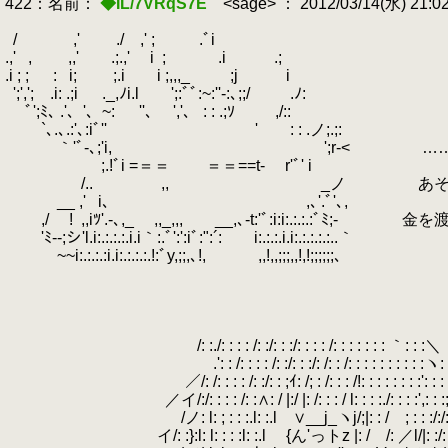
422：名前：
◆IL/7VRqS7E
<sage> ： 2012/03/14(水) 21:0
.
/
.
.
.
.
.
.
.
,'
.
.
.
.
./ ,' ;
.
.
.
.
.
.ﾞi
.
.
.
.
.
.
.
.,'
.
,
.
.
.
.
,,'
.
.
.
.
.;.,' i
.
;
.
.
.
.
.
.
.i
.
.
.
.
.
.
.;
.i ; ;
.
.
.
:
.
i;
.
.
.
.
;.i i ;,,,_
.
.
.
.
.
;j
.
.
.
.
.
.
i
.
.
';',';
.
.
.i: .;i
.
.
.
._,ﾉi.l ';:ﾞﾞ:~:''‐:､;;/
.
.
.
.
.
.ﾉ:
.
ﾞ';ﾐ､ .'､
.
'､
.
~: ''､ ','、 : : .;ｿ
.
.
.
.
.
,/::
.
.
`､.､.:'､:iﾞ'' ' : : .ノ;.;:
.
｀'ﾞ-､;'i, ';r‐<
.
……あ
;.!ﾞi =＝＝ ＝＝==t‐ r'ﾞ' i
.
/..ゞ ,,
.
.
.
_ノ
.
あそこの
__ ,'
.
i､ ,､'.ﾞ'､,
.
.
,/ !
.
,,iﾂ'.-､,_ ,,_,,, __,､-t:'ﾞ:i:i:.:.:.:
'ﾐ‐‐;シ'l.i:.:.:.:.i.i｀:.ﾞ':':iﾞ:":´: i:.:.:.i.i:.:.:.:.:..｀
~~i:.:.:.:i.i:.:.:.:.!:ﾞy,;;,､!, ,,!,,;;;,,!,!;;;;;;､
/: :./: : : : /: :/: : :/: : : : /: : : : : : : ｀: : :＼
.': : /: : : : /: :/: : :/: /: : /: : : : : : : : : :ヽ: 
／/: /: : : : /: :/: : ;ｲ: /; : /: : : /!: : : : : : : :': : : 
／イ/:/: : : : /: :∧: / |:/ |: /: : : / l: : : :./: : : :',: : :
/ノ: l: ; : : :.l: :.l ∨__j_ヽj/;|: : / ; : : :/:/: : : :
イ/: :}:l: l: : : :l: :.l {ん'っトz |: / /: ／l/|: :/: /: 