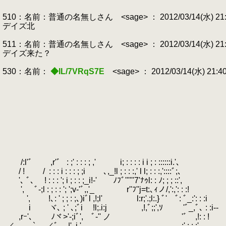
510：名前：普通の名無しさん <sage> ： 2012/03/14(水) 21:34:
デイズ北
511：名前：普通の名無しさん <sage> ： 2012/03/14(水) 21:34
デイズ来た？
530：名前：
◆IL/7VRqS7E
<sage> ： 2012/03/14(水) 21:4
/:l'ﾞ ,r'ﾞ
.
: ;' : : : ; ,' i; : : : : i i ; : ::::::i.'､
/ ! /
.
: : : i : : : ; ;i ､,_!l ; : : :,' l l; : : :,'::::ﾞ;､
'､ ﾞ､ ! : : : '; i ; : : ;_i!-' ﾉﾌﾞ''''''7'ﾅｩl: : ﾉ; ; ; ::',
', ﾞ-;l : ; : : '; ';v‐'ﾞ,,'_ r''ﾌ''j=t:､ｨノ/,':,': : :!
', !､: ' ; ; : ;､)iﾞl ,!;l' l:r;'.;l:.} ﾞ' ﾞ: ﾞ_:': : :i
i ヾ､ ; ' ､;ﾞi !l;.i:j ,!,ﾞ;;',ｿ 'ﾞ_,ﾞ､ : :i--
,rｰ'､
.
ﾉヾ>'‐;iﾞ', ﾞ‐'' ノ 'ﾞ ,!
.,／ `‐､ ,／ﾞ |'､i ' __ ,､､-;' : : :',