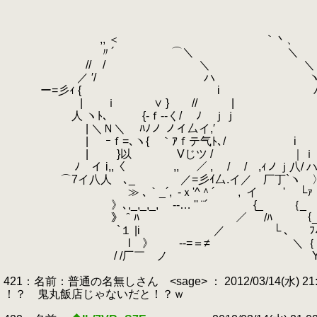
,, ＜ ｀丶、
〃´ ⌒＼ ＼
// / ＼ ＼
.
／ ′/ ハ 
ー=彡ｨ { i 
.
| ｉ ∨ } // |
.
人 ヽﾄ､ {‐ｆ‐-く/ ﾉ ｊ
| ＼Ｎ＼ ﾊﾉノ ノイ厶イ,′ ,
| ｰｆ=､ヽ{ ｀ｱｆテ气ﾄ､/ i 
| }以 Vじツ / ｜ｉ ∧ そ
.
ﾉ イ i,,〈 ,, ／ , / / ,ｨノｊ八/ 
⌒7イ八人 ､_ ／=彡ｲ厶.イ／ 厂丁`ヽ 
≫ ､｀_´,
.
‐ｘ'^＾´ ,
.
イ ' └ｧ
》､,_,_,_,
.
-‐… '' ¨´ {_ ｛_ 
》＾ﾊ ／ /ﾊ ｛_ 
`１ |i ／ └ 、 ﾌ
l 》 -‐=＝≠ ＼｛ 
/ /厂￣ ノ Y
421：名前：普通の名無しさん <sage> ： 2012/03/14(水) 21:02
！？ 鬼丸飯店じゃないだと！？ｗ