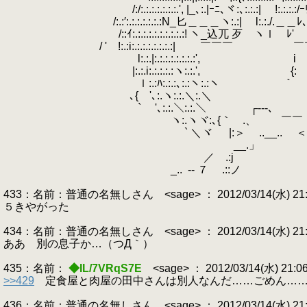
/:/:.:.:.:.:.:.:.', |_､:.|ｰﾆ､ヾ:､:.:.:| !:.:.:.:/ｰﾘ-}:./､|:::ｨ:
/:.:′:.:.:.:.:.:.:N_匕＿＿＿ヽ:.:| l:.:./.＿＿ﾚ、 |/.'::::::::
/::ｲ:.:.:.:.:.:.:.:.:.:! ヽ_込兀 歹 ヽｌ ﾚ' 込兀 歹 ':::::
/ ' !:.:i:.:.:.:.:.:.:.:|
.
￣￣￣ ￣￣￣ .':::::::::
l:.:.|:.:.:.:.:.:.:.:', i
|:.:.i:.:.:.:.:ヽ:.:.', {:
ｌ:.:ﾊ:.:.:､:.:ヽ:.:ヽ ｀ .::':::::::::
､{ '､:.ヽ:.:.＼:.＼ ／ ィ::::::::
` '､:.:.＼:.:.＼ ┌---､ .／'::
ヽ:.ヽヾ:､{｀ .、 ￣￣ ..ィ
` ＼ヾ |:＞ ..__..
.
__.」 |::::::::::
／ .:j 「~＼:::::::
_..
.
-‐ ７ .::ノ 
433：名前：普通の名無しさん <sage> ： 2012/03/14(水) 21:06
５きやがった
434：名前：普通の名無しさん <sage> ： 2012/03/14(水) 21:06
ああ 別の息子か…（つД｀）
435：名前：
◆IL/7VRqS7E
<sage> ： 2012/03/14(水) 21:0
>>429
定食屋と肉屋の田中さんは別人なんだ……ごめん…
436：名前：普通の名無しさん <sage> ： 2012/03/14(水) 21:07