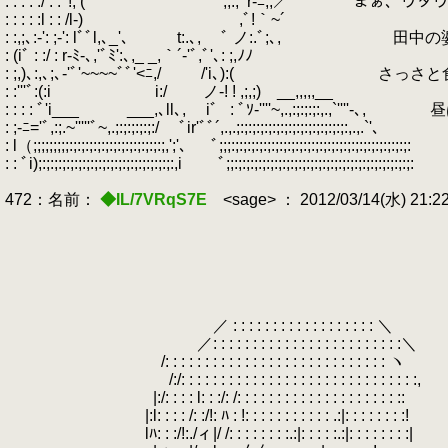
: : : : :/ : : '!, ( '"´ ｀ﾞ ,;:;
.
r‐ﾆ;;／ まぁ、ウダ
: : : : :l : : /l-)
.
,ﾞ!｀~´
: :,;､:‐': ;-': lﾞﾞl,､_'､ t:.､,
.
ﾞ ノ:.ﾞ;､, 田中の
: (iﾞ : :/ : r‐ﾐ-､,'ﾞﾐ':､,_ _,｀´‐'ﾞ,ﾞ'､: ;,ﾉﾉ
: ;,)､:,､;､-'ﾞ'~~~~ﾞﾞ'<ﾆ,/ /'i､):
: :'''ﾞ:(:i i:/ ノ‐! ! ,;,;) __,,,,,__
: : : : ﾞ'i___ ___,､ll､, iﾞ
.
: ﾞｿ‐''''~,.,:;:;:;:,
: ;-ﾆ='ﾞ,:;.~'''''ﾞ~,.;:;:;:;:;:/ ﾞir'ﾞﾞ´,.,.;:;:;:;:;:;:;:;:;:;:;:;:;:;:,.,.`'､
: l（;;;;;;;;;:;:;:;:;:;:;:;:;:;:;:;:;,';'､ ﾞ;;;:;:;:;:;:;:;:;:;:;:;:;:;:;:;:;:;:;:;:;:;:;:;:
: : ﾞi);:;:;:;:;:;:;:;:;:;:;:;:;:;:;:;:;:,i ﾞ;;:;:;:;:;:;:;:;:;:;:;:;:;:;:;:;:;:;:;:;:;:;:;:
472：名前：
◆IL/7VRqS7E
<sage> ： 2012/03/14(水) 21:2
／ : : : : : : : : : : : : : : : : : : ＼
／: : : : : : : : : : : : : : : : : : : : : : : :＼
/: : : : : : : : : : : : : : : : : : : : : : : : : : : : ヽ
/:/: : : : : : : : : : : : : : : : : : : : : : : : : : : : : :,
|:/: : : : l: : :/: /: : : : : : : : : : : : : : : : : : : : ::
.
|:l: : : : /: :/!: ﾊ : !: : : : : : : : : : : .:|: : : : : : : :!
lﾊ: : :/!:./ィ|/ /: : : : : : : :.:|: : : : :.:|: : : : : : : :|