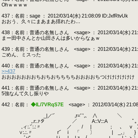
Ohｗｗｗｗ
437：名前：sage ： 2012/03/14(水) 21:08:09 ID:JxfRtvUk
おおう、久々にまあまあ揺れたわ…
438：名前：普通の名無しさん <sage> ： 2012/03/14(水) 21:08
まー田中さんとか山田さんは多いからなぁｗ
439：名前：普通の名無しさん <sage> ： 2012/03/14(水) 21:08:
ごめん、ミスった
440：名前：普通の名無しさん <sage> ： 2012/03/14(水) 21:08:
>>437
おおおおおおおちおちおちちちちおおおおちつけけけけけけ
441：名前：普通の名無しさん <sage> ： 2012/03/14(水) 21:08
5強なんて久し振りや
442：名前：
◆IL/7VRqS7E
<sage> ： 2012/03/14(水) 21:0
_|／'´ ,r='¨’,､ ∧ ￣
,.r:.ｧタ ／ A::V:::A ﾟ
,ィ:.'´:.:〃 ／ / | ； ､ v 》,__／ﾌ
∨:.:.〃 r'´ i 「 〕 | _,」 } ｉ ； ∧:::::::::::
ﾞy″ | i | |,ｧ‐ ｛ ｌ |｀ヽ〕 １i｝ |:::::::::::