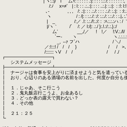
| ヽ:.:|/ l 厶ｲ: : : : : : .:|: : : : :.:.!: : : : : : : :,
/:ﾉ x=≠' | : l: : : .:..:|: : : : ..:.|: :.:|:
.
: :!: l:!
､‐ , , , /: .:|: : : .:./: : : : .:./: :.:|:
.
: 
ヽ / : /|: : :.:./: :/: :.:./: :.:./: : :.|､:.
|ゝ_ /:／ .!: :.:./!:.:/: :
.
:ﾊ.:.:.:ハ : 
|/ヽ｀ /´ /: ／ l:/|: .:./ }:.!.:/:.:.}.:/
厶' __,/／ ! !／ !:V.:./l/
`ー‐ ヽ ヽ.:.:.:.:.:
_,
.
-‐ｧ フ´ハ / ＼/
／:!:::! / / / } / / >､
/:::::::ヽV / / / / ./ 
┏━━━━━━━━━━┓
システムメッセージ
┣━━━━━━━━━━┻━━━━━━━━━━━━━━━
┃ ナージャは食事を安上がりに済ませようと気を遣ってい
┃ おり、心辺りのある酒場の名前を出した。何度か自分も
┃
┃ １．じゃあ、そこ行こう
┃ ２．鬼丸飯店行こうよ、お金あるし
┃ ３．どっか表の露天で買わない？
┃ ４．その他
┃
┃ ２１：２５
┗