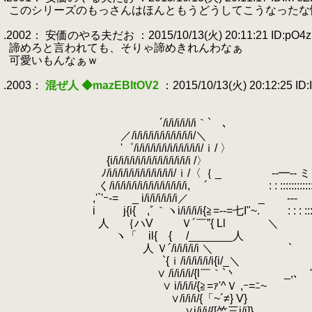
.
このシリーズのもっさんはほんともうどうしてこうなったな
.
.2002： 安価のやる夫だお ：2015/10/13(火) 20:11:21 ID:pO4z
.
諦めろと言われても、そりゃ諦めきれんわなぁ
.
可愛いもんなぁｗ
.
.2003：
混ぜ人 ◆mazEBItOV2
：2015/10/13(火) 20:12:25 ID:
.
.
.
´/i/i/i/i/i/i｀` ､
.
.
／/i/i/i/i/i/i/i/i/i/i/i/＼
.
'゜/i/i/i/i/i/i/i/i/i/i/i/i
.
{i/i/i/i/i/i/i/i/i/i/i/i/i/i/i /〉
.
.
ﾉ/i/i/i/i/i/i/i/i/i/i/i/i/ｉ/〈｛ _
.
く/i/i/i/i/i/i/i/i/i/i/i/i/i/i, ´
.
: : :::::::::
.
,'`'ｰ-= _ i/i/i/i/i/i/i／ _ -‐- 
.
.
i j{i{ ,ﾞ｀ヽi/i/i/i/i{≧=‐‐=七I"~.
.
.
.
.
.
: : : ::
.
人 ｛ハV Ｖ´￣”{ Ll ＼
.
.
.
.
.
.
.
ヽ「 il{ { /_______人
.
人 Ｖ´/i/i/i/i/i ＼ 
.
`{ｉ/i/i/i/i/i/i{i/_＼ _,､ : : :::::
.
∨ /i/i/i/i/{l￣｀`丶 _,､ ''
.
.
∨ i/i/i/i/{≧=ｧ'^Ｖ ,ｰ=ﾆ~
.
.
.
.
.
.
∨/i/i/i/{「~´≠} V} 
.
∨i/i/i/{[竺三j/i]