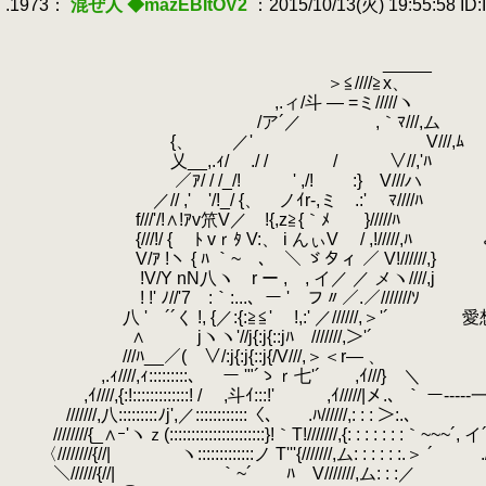
.1973：
混ぜ人 ◆mazEBItOV2
：2015/10/13(火) 19:55:58 ID:
.
.
.
_____
.
＞≦////≧x、
.
,.ィ/斗 ― =ミ/////ヽ
.
/ア´／ ,｀ﾏ///,ム
.
{、 ／' V///,ﾑ
.
乂__,.ｨ/ ./ / / ∨//,'ﾊ
.
／ｱ/ / /_/! ' ,/! :} V///ハ
.
／// ,' '/!_/ {、 ノｲr-,ミ .:' ﾏ////ﾊ
.
f///'/!∧!ｱv笊V／ !{,z≧{｀ﾒ }/////ﾊ
.
{///!/ { ﾄ vｒﾀ V:、 i んぃV / ,!/////
.
V/ｱ !ヽ { ﾊ ｀~ ､ ＼ ゞタィ ／ V!//////,}
.
!V/Y nN八ヽ r ー , , イ／ ／ メヽ////
.
! !' ﾉ//'7 :｀:...、ー ' フ〃／.／///////ｿ
.
八 ' ´´く !, {／:{:≧≦' !,:' ／//////,＞'
.
∧ jヽヽ'//j{:j{::jﾊ ///////,＞'´
.
///ﾊ__／( ∨/:j{:j{::j{/V///,
.
,.ｨ////,ｨ:::::::::、 ー '"´ゝｒ七'´ 
.
,ｲ////,{:!:::::::::::::! / ,斗ｲ:::!' ,ｲ/////|メ.、｀ ー---
.
///////,八:::::::::ﾉj',／::::::::::::〈、 .ﾊ//////,: : : ＞:
.
////////{_∧ｰ'ヽｚ(::::::::::::::::::::::}!｀T!///////,{: : : : : : :｀~~~´
.
.
〈////////{//| ヽ:::::::::::::ノ T'''{///////,ム: : : : : :.＞ ´ .
.
＼//////{//| ｀~´ ﾊ V///////,ム: : :／