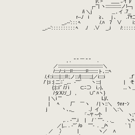
.
|/;＞
.
___ 
.
┌‐'"| ヽ:::::::::::::ノ!─┐
.
/i ＼j ＿, イ .7_ どうも
.
r--./ i ≧､ j ､ .7ﾔ二
.
_,.-‐': : : ﾍ /.ﾊ 7 ∨ i: : : : 
.
_,.-‐': : : : : : : : : : ﾍ ./ .∨ _,i /: : : : : : : : 
.
.
.
.
.
.
,． '' " ￣ " '' ．
.
／:::::::::::::::::::::::::::::::::::::＼
.
/::::/:::i::::l!:::::::::::l!::::::::ト､:::ﾍ
.
/,ｲ::i:::::|::::l!:;ノ:::/|:::::::;;|／
.
.
/' |:i :| 二ﾆ´_,.．-'''"´ ヽ:::|
.
.
{:|::i'´ /:/ i ⊂ﾆ⊃ i,-}､ ..
.
/タX/:/_丿 , ∪" ﾊヽ}
.
| ＼i "" L|/､
.
| ﾍ 厂 ￣ヽ / |ヽ::＼ ｳｫｫｰﾝ
.
j 丶､,,_ .丿イ | ＼:＼
.
「~〒~个 ヽ;
.
,.．‐'''".i | /｀"'''‐ ．._ ヽ;ﾍ
.
／|,..．‐'''´ /o "'''‐ ． _/ﾍ ｀'|
.
／ 冫 | ヽ／ ∧