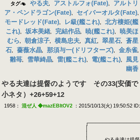
やる夫
アストルフォ(Fate)
アルトリ
タグ-
,
,
ア・ペンドラゴン(Fate)
セイバーオルタ(Fate)
,
,
モードレッド(Fate)
レ級(艦これ)
北方棲姫(艦
,
,
これ)
坂本美緒
完結作品
暁(艦これ)
暁美ほ
,
,
,
,
むら
朝倉涼子
横島忠夫
真紅
翠星石
蒼星
,
,
,
,
,
石
薔薇水晶
那須与一(ドリフターズ)
金糸雀
,
,
,
,
雛苺
雪華綺晶
雷(艦これ)
電(艦これ)
風見
,
,
,
,
幽香
やる夫達は提督のようです その33(安価で
小ネタ）+26+59+12
.
1958：
混ぜ人 ◆mazEBItOV2
：2015/10/13(火) 19:50:52 ID:
.
.
.
┌────────────────
.
│ 
.
│ 
.
│ やる夫達は提督のよ