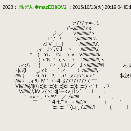
.
.2023：
混ぜ人 ◆mazEBItOV2
：2015/10/13(火) 20:19:04 ID:
.
.
.
,ァ777ァ=- .ミ
.
/斗,/////////,≧x、
.
,斗／ ∨////////////ヽ
.
fr' ,' / ',/////////////,'ﾊ
.
∧! V _j__! ,/////////////,/',
.
,ィ .!ﾊ' , v .!｀ ヽ ,/////////////,/,
.
〃 ) Yi ､ !N ヽ V V/////////////ﾑ
.
i ) ＞'N ｀i r,ヽ_j ヽ !//////////////,ヽ
.
,ィ:八 ' :{ ﾉノ ﾘ人! ／ .!ヾ////////////
.
,ｨ|/,'/{! _,ィ!:! ´ ,ィ, ! iｿ///////////,／
.
!/!/!/!{ ,ｲi,!ﾊ r‐‐, ﾌ, ,ｨ!_jメ/ァ/＼//＞
.
!/i///ﾊ__,ィﾘ,i,!V｀ヽ'-斗,≦77777777く￣´ ＿
.
.V!///!////j/!|/八::}}:::::::}}:::::}}::::::::}}:::::::} ＜´ｆー､ ﾌ
.
V///////j/,'!/Vフ{ヽ::::jj斗--:ミj !ソ´ i ,
.
｀ ＜//ィ、/ヽ//V:::::／ ,ｲ////ﾊf i
.
,
.
￣ ｀斗七'"〃_〃/////,'ﾊ j '
.
':::::::::::｀{ロｊ/',//////,/! { !
.
.
.
.