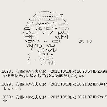
.
.
.
, ,,
.
-‐─-- ､.,_
.
.
／: : : :: : : :: : : :: :フ
.
/.:.:.:.: /.:.:.:.:.:/.::::::::::::＼
.
.
,'::::/::::/::/:.::.:ｲ:::::/|:l_:::::::ヽ
.
/::::,':::: レ|:.／i:::::/ j∧｀::: ハ
.
〉::八::::::i ○ |／ j::/:/::::|
.
.
（::::l/|::::: |ゝ ○ん|/:∧|
.
.
ヽ:::/lﾍ: ＞ ‐- ﾉ::::: / 次、↓３
.
.
∨ﾚ:|ノf`_r―ｧ≠!:::/
.
/ ＼ノ}ヽ/／j／
.
（ i;;:;( ｨ) ∧
.
ﾉ ＿,};::/ |;:;} }
.
〉 {;:;i'`イ;{ {
.
.2028： 安価のやる夫だお ：2015/10/13(火) 20:20:54 ID:ZX9n
.
やる夫レ級はレ級としてはSUN値0だもんなww
.
.2029： 安価のやる夫だお ：2015/10/13(火) 20:21:02 ID:I3A1r
.
ｋｓｋｓｔ
.
.2030： 安価のやる夫だお ：2015/10/13(火) 20:21:07 ID:7czlf
.
雷
.