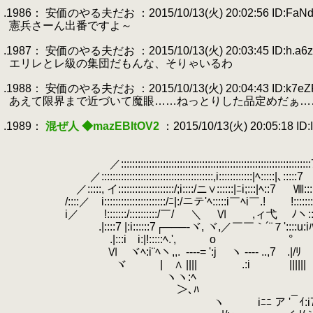
.
.1986： 安価のやる夫だお ：2015/10/13(火) 20:02:56 ID:FaN
.
憲兵さーん出番ですよ～
.
.1987： 安価のやる夫だお ：2015/10/13(火) 20:03:45 ID:h.a6z
.
エリレとレ級の集団だもんな、そりゃいるわ
.
.1988： 安価のやる夫だお ：2015/10/13(火) 20:04:43 ID:k7eZ
.
あえて限界まで近づいて魔眼……ねっとりした品定めだぁ…
.
.1989：
混ぜ人 ◆mazEBItOV2
：2015/10/13(火) 20:05:18 ID:
.
.
.
／::::::::::::::::::::::::::::::::::::::::::::::::::::::::::::::::::::7',::
.
／::::::::::::::::::::::::::::::::::::::::,i::::::::::::|ﾍ:::::|､:::::7 ﾔ:
.
／:::::, イ::::::::::::::::::::/;i::::/ニ∨::::::|ﾆi;:::|ﾍ::7 Ⅷ::::
.
/::::／ i::::::::::::::::::::::/ﾆ|:/ニテ'ﾍ:::::i￣ﾍi￣.! !:::::::
.
i／ !:::::::/::::::::::/￣/ ＼ Ⅵ ,ィ弋 ﾉヽ:::::::
.
.|::::7 |:i::::::7┌───-ヾ, ヾ,／￣￣｀´¨７'::::u:i
.
.|:::i i:|!:::::ﾍ.', o ° ,'ヽ:::
.
Ⅵ ヾﾍ:i¨ﾍヽ,,.
.
----= ':j ヽ ---- ..,7 .|/ﾘ
.
ヾ | ∧ |||| .:i |||||
.
ヽヽ:ﾍ 7 
.
＞､ﾊ _ 人'´ 前にレ
.
ヽ iﾆﾆ ア '
.
ｲ:i