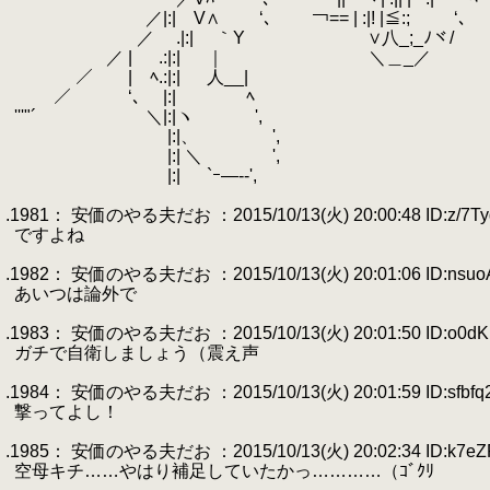
.
／|:| V∧ ‘､ ￢== | :|! |≦:; ‘､
.
／ .|:| ｀Y ∨八_;_ﾉヾ/
.
／ | .:|:| ｜ ＼＿_／ .
.
／ | ﾍ.:|:| 人__| 辷l /７
.
／ ‘､ |:| ﾍ くノ 
.
'''"´ ＼|:|ヽ ',
.
|:|、 ',
.
|:| ＼ ',
.
|:| `ｰ―‐‐
.
.1981： 安価のやる夫だお ：2015/10/13(火) 20:00:48 ID:z/7Ty
.
ですよね
.
.1982： 安価のやる夫だお ：2015/10/13(火) 20:01:06 ID:nsuo
.
あいつは論外で
.
.1983： 安価のやる夫だお ：2015/10/13(火) 20:01:50 ID:o0dK
.
ガチで自衛しましょう（震え声
.
.1984： 安価のやる夫だお ：2015/10/13(火) 20:01:59 ID:sfbfq
.
撃ってよし！
.
.1985： 安価のやる夫だお ：2015/10/13(火) 20:02:34 ID:k7eZ
.
空母キチ……やはり補足していたかっ…………（ｺﾞｸﾘ