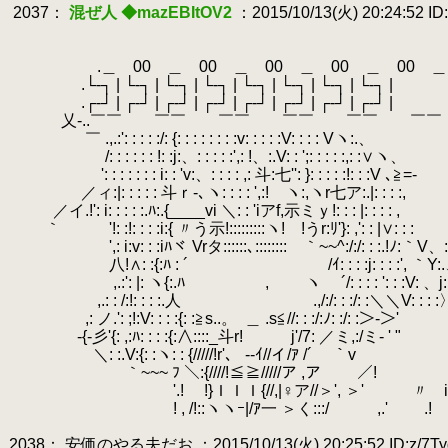
.
2037：
混ぜ人 ◆mazEBItOV2
：2015/10/13(火) 20:24:52 ID:
.
.
.
.＿ 00 ＿ 00 ＿ 00 ＿ 00 ＿ 00 ＿ 0
.
.└‐┐ | └‐┐ | └‐┐ | └‐┐ | └‐┐ | └‐┐ | └‐┐ | └‐┐ |
.
.┌‐┘ | ┌‐┘ | ┌‐┘ | ┌‐┘ | ┌‐┘ | ┌‐┘ | ┌‐┘ | ┌‐┘ |
.
乂-..￣￣ ￣￣ ￣￣ ￣￣ ￣￣ ￣￣
.
￣ .,.:': : : : :/: {: : : : : : : :v: : : : :V: : : : Vヽ:.、
.
/: : : : : : !: :j:、: : : : :',: !、:.V: : ';: : : : :,: :∨ヽ、
.
': : : : : : : i: : 'v:、: : : : ,: 斗:七'': 
.
／ィ:|: : : : : 斗ｒ-､ヽ: : : : ',:! ヽ:,ヽr七ア:.|: : : :,
.
／イ.!': i: : : : :.ﾊ:.{____vi ＼: : 'iアf,示ミｙ!: : : |: : : : ,
.
｀ '!: :!: : : :i:{ 〃う示!:::::::::ヽ! !うr:ﾘ'}: ,': : |∨: : :
.
.
',: i:v: : :iﾊヾ Vrタ::::::､:::::::: ｀~~^:/:/: : :.!ﾉ:｀V
.
八!∧: :{:ﾊ : ´
.
/ｲ: : : :j: : : :', ｀Y:
.
,.:': |: ヽ{:.ﾊ , ヽ ´/: : : : ': : :V: 、j: :
.
,.: : /:!: : : :.人 .,/:/: : :/: :＼＼V: : : :
.
,: ノ.': ;!:V: : : :{: :≧s..。
.
＿ .s≦//: : :/:ﾉ: :/: :＞-＞'
.
-{-彡'{: ,:ﾊ: : : :{:∧::::_斗r! j'/7: ／ミ,:/ミ- ' "
.
＼: :.V:{: :ヽ: : {/////!r'、 --ｲ//イ/ｱ /´ ｀v
.
｀~~~ ﾌ ＼:{////!≦≧/////ア ,ア ／!
.
'.! !}ＩＩＩ{//,|♀ア//＞', ＞' 〃 i
.
! , /!::ヽヽｰ|/ｱ一 ＞く:::/ ,.' .!
.
.2038： 安価のやる夫だお ：2015/10/13(火) 20:25:52 ID:z/7Ty