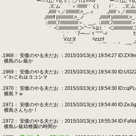
.
｀' ー---'/ム:ヽo,ィ::´::／/7≧===/ ｀' ー---'/ム:ヽo,ィ:
.
,'//,'ム´ ｀＞'////////｀く) /｀.
.
.,'//
.
,//////ヽ／///////////,ﾊ_,..ィ .,//////ヽ／///////////,ﾊ_
.
,///////f |/////////////,ﾊ_ノ ,///////f |/////////////,ﾊ_ノ ....
.
〈///////,7///////////////＞、__,.〈///////,7///////////////＞、__,.
.
｀ ＜////////////////,＞'"ー'ﾊ≧!.｀ ＜////////////////,＞'"ー'ﾊ
.
', ｀ ' 7ー―'ｆ''''''"~/ f:::::::V'".', ｀ ' 
.
Vzzタ ﾊzzzﾀ 乂タ;ィ´ Vzzタ
.
｀￣ ｀￣ ｀ '' ｰ一 '"´ ....
.
.1968： 安価のやる夫だお ：2015/10/13(火) 19:54:27 ID:ZX9n
.
横島のレ級か
.
.1969： 安価のやる夫だお ：2015/10/13(火) 19:54:30 ID:UG2
.
ﾍﾟﾛｯこれはヨコシマ
.
.1970： 安価のやる夫だお ：2015/10/13(火) 19:54:30 ID:r.qPL
.
横島？ｗ
.
.1971： 安価のやる夫だお ：2015/10/13(火) 19:54:40 ID:ZeJig
.
横島さんちか！
.
.1972： 安価のやる夫だお ：2015/10/13(火) 19:55:34 ID:FaN
.
横島レ級幼稚園の時間か
.