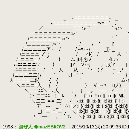
.
.
.
.
_ - ﾆニニニニニニニ‐ _
.
- ﾆニニニニニニニニﾆﾆ=-=ﾆﾆ` ､
.
／ﾆニニニニニニ二二≫''" ｀`'≪ヽ
.
-ニニニニニニニニ≫''゛ 、 `
.
.
/ニニニニニニニ≫''~ ' ﾟ 
.
/ニニニニニﾆ≫''~ / / ' ]
.
.
/ニニニニニア~ / / -‐=ｧ'- / _]｝_
.
/ニニニニﾆｱﾟ ｝ / ィi{ / 从 ` 
.
.
/=ニニニ二/ ,ﾟ ｛ 厶 jI斗恣ミ ｲLハ 
.
/=ﾆﾆニニニ′ / ｛ {{Y Vzり ／ 欣`Y [
.
.
‐ﾆニニニニ{ ./ ,ﾟ 人 从`' ｀~ )イ ~´_,
.
{ニニニ二二{ / ゜ ＼l「⌒` ｀ }
.
人ﾆニニニ二{l{ { { ﾞ 厶イ
.
.
＼ニニニ=人 { { ｀ } V ｰ-‐ ｧ u人}
.
＼二二ﾆﾆ＼ ､人 ｝ } _,,.
.
-‐‐- ィ_ 
.
〈丶二二ﾆﾆ＼{「,ﾑ ｝ }´i:i:i:〃i:i:{{i:i:i:}}i:i
.
.
＼二二ﾆ=-=ﾆ二} ,ﾉ ﾉ:i:i:i:∥i:i:i:{{i:i:i:}}i:i:i}}ｉ:
.
7´ -‐- _｀`ﾉイl／:i:{{i:i:i:{{i:i:i:ｉ:{{i:i:i:}}i:i:i}}i
.
.
_{ ｣二ﾆ=ﾆ二` ､ ＼:i:i:{{i:i:i:{{i:i:i:ｉ:{{i:i:i:}}i:i:i}}
.
.
/ -‐━‐- ,_｀`ヾ､ ヽ{{i:i:i:{{i:i:i:ｉ:{{i:i:i:}}i:i:i}
.
.1998：
混ぜ人 ◆mazEBItOV2
：2015/10/13(火) 20:09:36 ID: