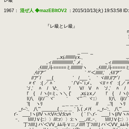
.
レ級
.
.
1967：
混ぜ人 ◆mazEBItOV2
：2015/10/13(火) 19:53:58 ID:
.
.
.
『レ級とレ級』
.
ｎ 00 .._ｎ__
.
弍
.
（ ⊂′ Ｕ 
.
.
_ ......
.
_ _ 
.
,..x≦////////≧x.、 .,..x≦//////
.
,ィ//////////////////,ﾞメ、 .,ィ//////////////////,ﾞ
.
,ｲ/////,斗=====ミ//////////ヽ .,ｲ/////,斗=====ミ///////
.
,ｲ//ア'´ ｀^'＜//////,' ,ｲ//ア'´ ｀
.
//ア´/ __{ ' /___ ', ｀ヾ////.//ア´/ __{ '
.
〃ｲ' :{ ／ ﾊ｀ ' /´V~ﾞiメ､ ヾ//〃ｲ' :{ ／ ﾊ｀ 
.
':/ ,' ﾊ / V:、 '/ V/ V ﾊ ':/ ,' ﾊ / V
.
!' { / ヽ(=ミ､ヽ＼ {' ,x≦≧xノ !' { / ヽ(=ミ
.
!/八 i}/:/⌒ヾ' ｀ ヾ'"⌒ ヾ::〉 !/八 i}/:/⌒
.
'!| ヽﾘ _＿＿＿ ,、 // ..'!| ヽﾘ
.
_r‐‐':、 八''' ______{＿＿＿｀}､( メ/ｲ ,._r‐‐':、 八''' ___
.
r'‐ ___!ヽ(//Vヽﾊ:Vﾊ::V:!i:vﾊ｀ (｀!＼r'‐ ___!ヽ(//Vヽﾊ:Vﾊ
.
ｰ、ゝ !////,!Ｖ{::〉〉///::r〉〉:i:ヽ __,ﾉ//..ｰ、ゝ !////,!Ｖ{::〉〉///
.
丁ﾌ////,| ハ'＜VV_ﾑﾑ斗Ｖ:::ノ////! 丁ﾌ////,| ハ'＜VV_ﾑﾑ斗Ｖ:::ノ