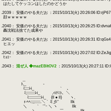
.
はたしてケッコンはしたのかどうか
.
.2039： 安価のやる夫だお ：2015/10/13(火) 20:26:06 ID:rjP67
.
顔ｗｗｗｗｗ
.
.2040： 安価のやる夫だお ：2015/10/13(火) 20:26:25 ID:dvna
.
轟沈戦法捨てた成果や
.
.2041： 安価のやる夫だお ：2015/10/13(火) 20:26:31 ID:qGs
.
ヒエッ
.
.2042： 安価のやる夫だお ：2015/10/13(火) 20:27:02 ID:ZeJig
.
ﾋｮｴｰ
.
.2043：
混ぜ人 ◆mazEBItOV2
：2015/10/13(火) 20:27:11 ID:
.
.
.
＿
.
ﾄ,_ ￣ ‐
.
ﾐ;:::ﾚi_ ｀ ､
.
ﾐ;::::::::ﾚi_ ,ｨiﾁﾐﾄ、＼
.
ﾐ::::::::::::ﾚi_ {ll ● ll} ヽ、
.
r‐ﾍﾍ::;;::::::.＼｀ミ彡" llk
.
＼ ｀゛''ｰ ＼ ヽ llk
.
＼ ￣ llk