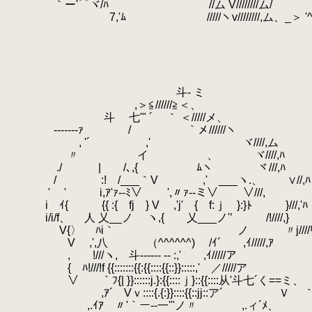
.
｀ー'⌒ヾ/ﾊ //ム V////////ム/
.
7,'ﾑ /////ヽv////////,ム、_＞ '^
.
.
.
.
.
.
斗- ミ
.
,＞≦//////≧＜、
.
斗 七'" ´ ｀ ＜/////メ、
.
-------ｧ / ｀メ//////ヽ
.
, '´ ,' ヾ////,ム
.
〃 イ 、 ヾ////,ﾊ
.
./ | /､,{ ﾑヽ ヾ///,ﾊ
.
/ :! /___｀V ,' ___ヽ.、 ∨//,ﾊ
.
' ' i,ｱ'ｧ‐‐ﾐ∨ ',〃ｧ‐‐ミ∨ ∨///,
.
i ｲ{ {{ :{ fj } V ,'j' { f:ｊ }:}ﾄ }///,'ﾊ
.
i/i/f、 人 乂__ノ ヽ,{ 乂___ノ'’ /!///
.
V{〉 ﾊi｀ ノ 〃j////
.
V ,',八 （^^^^^^) /ｲ´ ,ｲ/////,ｱ
.
, !///ヽ, 斗------ -- :,' ,ｲ/////ア
.
{ ﾊ!///!f {{:::::::{{:{{::::{{::}}:::::,' ／/////ア
.
∨ ｀ﾌ{| }}::::::j.}:{{::::ｊ}::{{::::从'斗七´く==ミ、
.
,ｱ´ Vｖ::::{.{:}}::::{{::jj::ア´ Ｖ 
.
,.ｲｱ 〃'｀ー--一'"ノ〃 ,.ィ´ﾒ、 )､