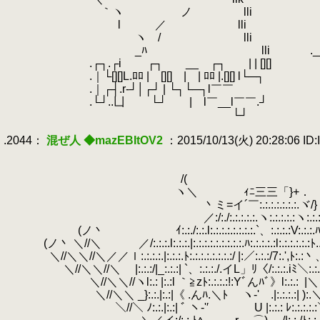
.
｀ヽ ノ lli
.
l ／ lli
.
ヽ / lli
.
_ﾊ lli ._
.
.┌┐.┌i ┌┐ __ ┌┐ | | [][]
.
.｜└[][]L.ﾛﾛ | [][] | | ﾛﾛ |.[][] l└─┐
.
.｜┌┤.r‐┘│┌┘ | └┐└─┐l￣￣
.
.└┘..凵 └┘ | l￣__l￣￣.┘
.
└┘
.
.2044：
混ぜ人 ◆mazEBItOV2
：2015/10/13(火) 20:28:06 ID:
.
.
.
/(
.
ヽ＼ ｨﾆ三三「}+．
.
丶ミ=イ´￣:.:.:.:.:.:.:.ヾ/}
.
／:/:./:.:.:.:.:.ヽ:.:.:.:.:ヽ:.:.
.
(ノ丶 ｲ:.:./:.:.l:.:.:.:.:.:.:.:.`、:.:.:.:V:
.
(ノ丶 ＼//＼ ／/:.:.:.l:.:.:.|:.:.:.:.:.:.:.:.:.ﾊ:.:.:.:.:l:.:.:.:.:.:ﾄ.
.
.
＼//＼＼//＼／／ｌ:.:.:.:.|:.:.:.ﾄ:.:.:.:.:.:.:.:/ |:／:.:.:/7:.',ﾄ:.:丶、 
.
＼//＼＼//＼
.
|:.:.:/|_:.:.:| `、:.:.:./.イL」ﾘ〈/:.:.:.iﾐ＼
.
＼//＼＼//ヽl:.: |:.:l ｀≧zﾄ:.:.:.:!:Yﾞんﾊﾞ》l:.:.:
.
|＼
.
＼//＼＼ _}:.:.|:.:|《 .んﾊ.＼ﾄゝ ヽ‐' .|:.:
.
＼//＼ ﾉ:.:.|:.:| ﾞ ヽ‐'′ U |:.:.: ﾚ:.:.:.:.: