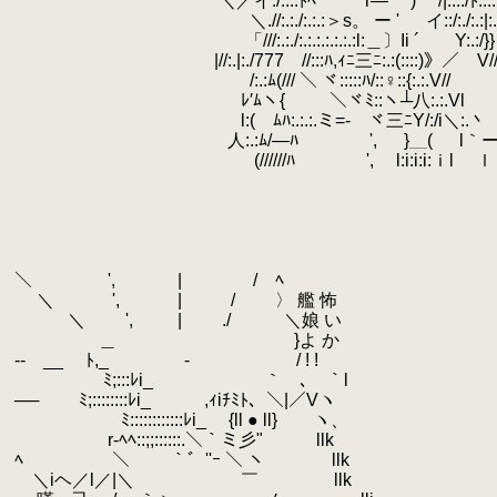
.
＼／イ:/:.:.ﾄﾍ r― ⌒) /|:.:./ﾄ:.:.:.:.:.:
.
＼.//:.:./:.:.:＞s。 ー '
.
イ::/:./:.
.
「///:.:./:.:.:.:.:.:.:l:＿〕Ii ´ Y:.:/}}〉￣
.
|//:.|:./777￣//:::ﾊ,ｨﾆ三ﾆ:.:(::::)》／ V//ﾊ }
.
/:.:ﾑ(/// ＼ ヾ:::::ﾊ/::♀::{:.:.V// Ｖ//ﾊ
.
ﾚ′ﾑヽ{
.
＼ヾﾐ::ヽ┴八:.:.Vl 
.
l:( ﾑﾊ:.:.:.ミ=- ヾ三ﾆY/:/i＼:.丶 /
.
人:.:ﾑ/―ﾊ ', }＿( l｀ーゝ l}/
.
(//////ﾊ ', l:i:i:i:ｉl ｌ / /〉/
.
.
.
.
.
.
＼ ', | / ﾍ
.
＼ ', | / 〉 艦 怖
.
＼ ', | ./ ＼娘 い
.
＿ }よ か
.
‐- __ ﾄ,_ ￣ ‐ / ! !
.
ﾐ;:::ﾚi_ ｀ ､ ｀l
.
── ﾐ;::::::::ﾚi_ ,ｨiﾁﾐﾄ、＼|／Vヽ
.
ﾐ::::::::::::ﾚi_ {ll ● ll} ヽ、
.
r‐ﾍﾍ::;;::::::.＼｀ミ彡" llk
.
ﾍ ＼ ｀゛''ｰ ＼ ヽ llk
.
＼iヘ／l／|＼ ￣ llk