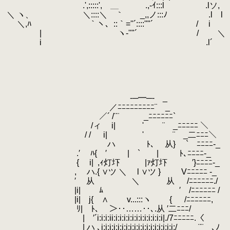
.
.',:::::', ＿ .,-ｲ:::l .lソ
.
＼ ヽ、 ＼::::＼ ｀ _,,ノ:::ﾉ .l l
.
＼,ﾊ ｀ヽ、::｀=''´::::''"´ / i
.
| ヽ-''"´ / ＼
.
i .l´ .
.
.
.
.
.
.
-─━─- _
.
／ﾆﾆﾆﾆﾆﾆﾆﾆﾆ¨ _
.
.
／´ /¨¨ _ﾆﾆﾆﾆﾆﾆ`
.
/ィ i| '
.
¨ _ﾆﾆﾆﾆﾆ ＼
.
.
/ / i|
.
'
.
¨ _二ﾆﾆﾆ＼
.
.
ハ
.
ﾄ､
.
从} ` ﾆﾆﾆﾆ‐_
.
.′ ﾊ{ ′ | ` |
.
ﾄ､ﾆﾆﾆﾆ‐_
.
.
{ i|
.
,ｨ灯圷 |ｧ灯圷 ′}ﾆﾆﾆﾆ‐_
.
, ハ.{ ∨ツ ＼ l ∨ツ }
.
Vﾆﾆﾆﾆﾆ ‐_
.
.
′ 从 ＼ 从
.
/ﾆﾆﾆﾆﾆﾆ./
.
|i| ﾑ ′ /ﾆﾆﾆﾆﾆﾆ / やん
.
|i| j{ ∧ v...:::ヽ {
.
/ﾆﾆﾆﾆﾆﾆ,
.
.
ﾘ| ﾄ､ ＞‥……‥､.从 ′二ﾆﾆﾆ/
.
| ′´i:i:i:ii:i:i:i:i:i:i:i:i:i:i:i:i|./7ﾆﾆﾆﾆﾆ.〈
.
| ハ ､i:i:i:i:i:i:i:i:i:i:i:i:i:i:i:i:i:i:/_ ¨¨ ､ﾉ