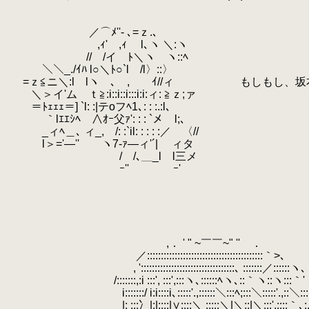
.
.
.
／⌒ﾒ''‐ ､=ｚ.､
.
,ｨ' ,ｨ l､ヽ ＼:ヽ
.
// /イ ﾄ＼ヽ ヽ::ﾍ
.
＼＼_./ｲﾊ l○＼ﾄ○`l /l〉::〉
.
=ｚ≦ニ＼:l lヽ ､ , ｲ//ィ もしもし、坂
.
＼＞イ'ムゝｔ≧:i::i::i:::i:i:ィ: ≧ｚ;ァ
.
＝ﾄｪｪｪ＝] `l: :|テoフﾍ1､: : :.:l､
.
｀lｴｴｼﾍ ∧ｵｰ父ｧ': : : `メ l;､
.
_ィﾍ＿､ ィ_, /: :`il: : : : :／ 〈//
.
l＞='―'' ヽ7-ｧ―ィ'´| ィタ
.
/ /､＿_l l三メ
.
ｰ'' ｰ'
.
.
.
.
.
.
,． ' " ~￣￣~" '' ．
.
／::::::::::::::::::::::::::::::::::::::::::｀>､
.
, '::::::::::::::::::::::::::::::::::､ :::::::／::::::ヽ､
.
/:::::::,:i :::', :::',:::ヽ､::::::ﾍヽ､::｀ヽ::ヽ:::｀' ．
.
i:::::::/ i:i::::i､:::::'.,::::::＼:::ﾍ;:::＼:::::'.,::＼:::::
.
|: :::冫|;|;;;;|∨::::＼ :::::＼|＼;;|＼:::',::::｀､: