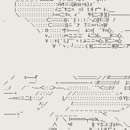
.
｜: : : : .: : .: : .: : : : : : : :√ﾑﾔニﾆ{从r≧=≦}ｚ'゛
.
｜: : : : : : : : : : : : : : : : √ニﾞﾔニ=ゝ=》
.
＼: : : : : : : : : : : : : : /-==二ﾏ=,
.
ィ゛ や{二ﾆ}! }] } ――――
.
.
.
＼: : : : : : : :⊂ﾆﾆﾆﾆﾆｺ}ﾆ｀{:ｉ:ｉ:`ｰ∠{
.
.
＼ : : : : : ⊂ﾆﾆﾆﾆﾆｺ}ニ｀ｱ 7ニ=
.
＼ : Ｏ : : : : : 寸=――; ﾑﾆ={ ﾞﾏ=心、 ,
.
-
.
.
∨,.: : : : : :.r<ニニニ' ﾑ二沁､___
.
Ｖ : : r‐|｀!､}￣`ヽ i ,ﾑニニ=心, }!二ﾆ=心
.
V 「ヽ」┘.: :.: :.く!j{二二二二劣}!二ﾆア７ 
.
.
.
.
.
.
.
／ r――f´ ＼:::::::::::::::::／／://:::::::::::::/::/ |:::||::::
.
／ ゝ―‐' ＞――――――‐＜ :://:::::::::::::/::/ .|:::||:::::|:::
.
＿ﾉ ／｀ ｰ----＜: : :.＞-―-､..; : : : : : : : : .｀ﾞ''＜:::::/::/ |:::||:::::|
.
――＜ ／.: : :.:／ ／／: : : : : : : : : : : : : : :｀.:.＜
.
.
‐--==ﾆニ二{: : : :／ {／: : : : : : : : : : : : : : : : : : : : : :０Y|:::||:::::
.
∧:／ /: : : : : : : : : : : : : : : : : : : : : : :.:.／ |:::||:::
.
＞'´ ／＿＿＿＿＿＿＿＿＿___.＞ '´ |:::||:::::|::::
.
-――-＞'´ ／＿＿＿＿＿ ｀ﾞ''＜ |:::||:::::|::::
.
´ / ＼
.
i======┬=≧ix､,,_ ＼
.
|:/ 
.
∧ ﾍi! || ヾ:|:.:i:.:}'≧i=-､＼__
.
／Vﾊ ‘、 ||｀ヽ| :|| |'" :| ﾍ
.