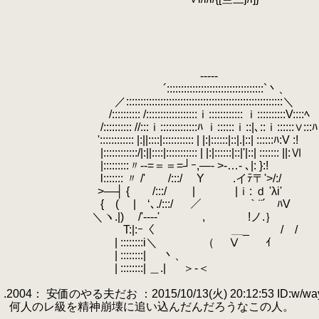
.
.
.
.
.
.
.
-----
.
.
´::::::::::::::::::::::::::::::::::`丶、
.
／:::::::::::::::::::::::::::::::::::::::::::::::::::::::＼
.
/:::::::::: /::::::::::::::::::ｉ:::::::::::: ｉ::::::::::V::::ﾍ
.
.
/:::::::::: //:::ｉ:::::::::::::ﾊ ｉ::::::ｉ::|､::ｉ::::::∨:::ﾊ
.
':::::::::::: |:||::::|::::::::::: | |:|::::::|::|.|::| ::::::ﾊ:V :!
.
|::::::::::::/|:||::::|::::::::::: | |:|::::::|::|'|::| ::::::: ||:Ⅵ
.
|:::::::::〃-‐=＝＝=┘ｰ,―‐ >‐…‐ ､|: }:!
.
l::::::: 〃 /' /:::/ Y .イﾃ〒'>/:/
.
>―┤ { /:::/ | |ｉ: ｄ 'λi'
.
{ (
.
| ‘､./:::/ ／ ｀¨´ ﾊV
.
＼ヽ.|) /'‐--‐' , !ノ.｝
.
T:|:ｰ〈
.
＿_ / /
.
| ::::::::i＼ （ Ⅴ ｲ
.
| ::::::::| 丶、
.
| ::::::::| ＿.| ＞-＜
.
.2004： 安価のやる夫だお ：2015/10/13(火) 20:12:53 ID:w/wa
.
何人のレ級を精神崩壊に追い込んだんだろうなこの人。