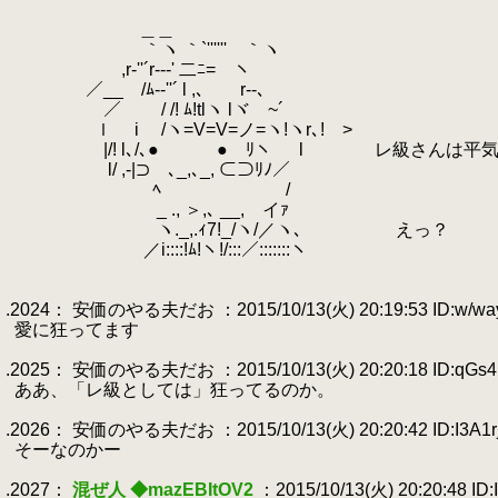
.
.
＿＿
.
｀ヽ ｀`'''''' ｀ヽ
.
,r‐''´r‐-‐' 二ﾆ= ヽ
.
／__ /ﾑ-‐''´ l ,､ r‐-､
.
／ / /! ﾑ!tlヽ lヾ ~´ゝ
.
ｌ i /ヽ=V=V=ノ=ヽ!ヽr､! >
.
|/! l､/､● ● ﾘヽ l レ級さんは平気
.
l/ ,-|⊃ ､_,､_, ⊂⊃ﾘﾉ／
.
ﾍ / ォレ様狂
.
_ ., ＞,､ __, イｧ
.
ヽ._,.ｨ7!_/ヽ/／ヽ､ えっ？
.
／i::::!ﾑ!ヽ!/:::／:::::::ヽ
.
「狂ってるの
.
.2024： 安価のやる夫だお ：2015/10/13(火) 20:19:53 ID:w/wa
.
愛に狂ってます
.
.2025： 安価のやる夫だお ：2015/10/13(火) 20:20:18 ID:qGs
.
ああ、「レ級としては」狂ってるのか。
.
.2026： 安価のやる夫だお ：2015/10/13(火) 20:20:42 ID:I3A1r
.
そーなのかー
.
.2027：
混ぜ人 ◆mazEBItOV2
：2015/10/13(火) 20:20:48 ID: