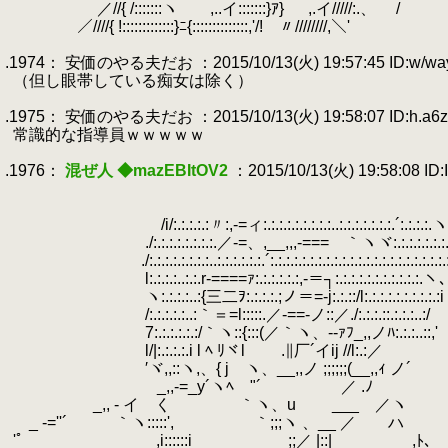
.
／//{ /:::::::ヽ ,..イ:::::::}ｱ} ,.イ/////:.、 /
.
／////{ !:::::::::::::}ﾆ{::::::::::::::,'/! 〃////////,＼'
.
.1974： 安価のやる夫だお ：2015/10/13(火) 19:57:45 ID:w/wa
.
（但し眼帯している痴女は除く）
.
.1975： 安価のやる夫だお ：2015/10/13(火) 19:58:07 ID:h.a6z
.
常識的な指導員ｗｗｗｗｗ
.
.1976：
混ぜ人 ◆mazEBItOV2
：2015/10/13(火) 19:58:08 ID:
.
.
.
/i/:.:.:.:.:〃:,-=ィ:.:.:.:.:.:.:.:.:..:.:.:.:.:.:.:.´:.:.:.:
.
./:.:.:.:.:.:.:.:.／-=、,__,,,-===ゝ｀ヽヾ:.:.:.:.:.:.:.
.
./:.:.:.:.:.:.:.:..:.:.:.:.:.:.´:.:.:.:.:.:.:.:.:.:.:.:.:.:.:.:.:.:.:.:.:.:.:.
.
l:.:.:.:..:.:.r-====ｧ:.:.:.:.:.:,-＝┐:.:.:.:.:.:.:.:.:.:.:.ヽ、
.
ヽ:.:.:.:..:{三二ｦ:.:.:.:.;ノ＝=-j:.:.::/l:.:.:.:.:.:.:.:.:.:
.
/:.:.:.:.:..:｀＝=l:::::.／-==-ノ::／./:.:.:.::.:.:.:..:/
.
7:.:.:.:.:.:/｀ヽ::{:::(／｀ヽ、--ｧﾌ_,,ノﾊ:.:.:..::,'
.
l/|:.:.:.:.i l ﾍ ﾘヾl .∥厂´イij //l:.:／
.
′ヾ,,::ヽ,、{ j ヽ、__,,ノ ;;;;;;(__,,ｨ ノ´
.
_,,-=_y´ヽﾍ "´ ／ .ﾉ 
.
_,, - イ く ｀ヽ、u ___ ／ヽ
.
_ -=''´ ｀ヽ:::::', ｀;;;ヽ 、__
.
'ﾟ ,i::::::i ;;／ |::| ,ﾄ、