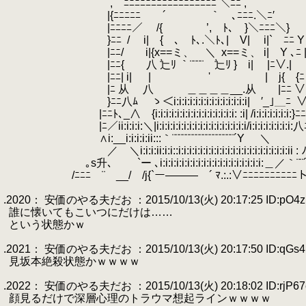
.
, ﾆﾆﾆﾆﾆﾆﾆﾆﾆﾆﾆﾆﾆﾆﾆﾆﾆ ＼ﾆﾆ ,
.
|{ﾆﾆﾆﾆﾆ ´￣￣￣￣｀ ､ﾆﾆﾆ.＼ﾆ′
.
|ﾆﾆﾆﾆ／
.
/{ ’, ﾄ､ }＼ﾆﾆﾆ＼}
.
}ﾆﾆ
.
/
.
i| { ､ ﾄ､.＼ﾄ､| V|
.
i|` ﾆﾆ Y
.
|ﾆﾆ/ i|{x==ミ、 ＼
.
x==ミ、 i| Y ､ﾆ 
.
|ﾆﾆ{ 八 辷ﾘ ｀¨¨¨¨ 辷ﾘ } i|
.
|ﾆ∨
.
|ﾆﾆ| i|
.
| ' | j{ {ﾆ
.
|ﾆ 从 八 ＿＿＿＿__.从 |ﾆﾆ ∨
.
}ﾆﾆ八ﾑ ゝ＜i:i:i:i:i:i:i:i:i:i:i:i:i:i| ′_｣＿ﾆ
.
.
.
|ﾆﾆﾄ､_∧ {i:i:i:i:i:i:i:i:i:i:i:i:i:i:i: :i| /i:i:i:i:i:i:i:}ﾆﾆ
.
.
|ﾆ／ii:i:i:i:＼|i:i:i:i:i:i:i:i:i:i:i:i:i:i:i:i:i/i:i:i:i:i:i:i:i:八
.
∧i:__i:i:i:i:ii:::｀¨¨¨¨¨¨¨¨¨¨¨¨¨¨¨¨¨¨´Y
.
＼
.
／ ＼i:i:i:ii:i:i::i:i:i:i:i:i:i:i:i:i:i:i:i:i:i:i:i:i:i:i:
.
｡s升､ `ー ､i:i:i:i:i:i:i:i:i:i:i:i:i:i:i:i:i:i:i:＿／｀¨¨´
.
.
/ﾆﾆﾆ ¨ __/ /j{`ー――― ´ ﾏ.:.:∨ﾆﾆﾆﾆﾆﾆﾆﾆﾆﾆ
.
.2020： 安価のやる夫だお ：2015/10/13(火) 20:17:25 ID:pO4z
.
誰に懐いてもこいつにだけは……
.
という状態かｗ
.
.2021： 安価のやる夫だお ：2015/10/13(火) 20:17:50 ID:qGs
.
見坂本絶殺状態かｗｗｗｗ
.
.2022： 安価のやる夫だお ：2015/10/13(火) 20:18:02 ID:rjP67
.
顔見るだけで深層心理のトラウマ想起ラインｗｗｗｗ