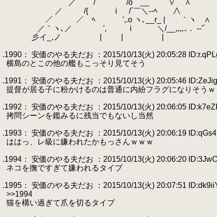
.
／ / /ο __ ∨ ∧
.
／ /{ i /´￣＼‐-ﾍ ∧
.
／ ／ ﾍ
.
',.o ヽ､__r_ | ｀ヽ ∧
.
／｀ヽ､／ ', i ＼/__,,,,..． -‐'´
.
彡イ_,ノ | | |
.
.1990： 安価のやる夫だお ：2015/10/13(火) 20:05:28 ID:r.qPL
.
横島のとこの他の艦もこっそり見てそう
.
.1991： 安価のやる夫だお ：2015/10/13(火) 20:05:46 ID:ZeJig
.
提督が居る子に粉かけるのは普通に内紛フラグになりそうｗ
.
.1992： 安価のやる夫だお ：2015/10/13(火) 20:06:05 ID:k7eZ
.
拷問シーンを鑑みるに残当でもないし当然
.
.1993： 安価のやる夫だお ：2015/10/13(火) 20:06:19 ID:qGs
.
ははっ、レ級に嫌われたかもっさんｗｗｗ
.
.1994： 安価のやる夫だお ：2015/10/13(火) 20:06:20 ID:3JwC
.
ネコを撫ですぎて嫌われるタイプ
.
.1995： 安価のやる夫だお ：2015/10/13(火) 20:07:51 ID:dk9ii
.
>>1994
.
猫を構い過ぎて爪を切るタイプ
.