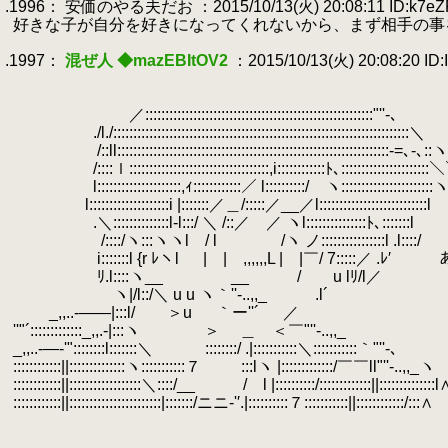
.1996： 安価のやる夫だお ：2015/10/13(火) 20:08:11 ID:k7eZ
.
好きな子が自分を好きになってくれないから、まず相手の事
.
.1997：
混ぜ人 ◆mazEBItOV2
：2015/10/13(火) 20:08:20 ID:
.
.
.
／:::::::::::::::::::::::::::::::::::::::::::::::::::::::::"''-､
.
./l./::::::::::::::::::::::::::::::::::::::::::::::::::::::::::::::::::::::::::＼
.
/::ll::::::::::::::::::::::::::::::::::::::::::::::::::::::::::::::::::::‐=､-､::ヽ
.
/::::ｌ:::::::::::::::::::::::::::::::::::,i::::::::::::ﾄ､:::::::::::::::::::::
.
l:::::::::::::::::::::,ｨ::::::::::::／ l::::::::::/ ヽ:::::::::::::::::::::::
.
l::::::::::::::::::::i |:::::::／＿/:::::／__／l:::::::::::::::::::::::::::l
.
.＼::::::::::::::l‐l:::/ ＼ /::／ ／ ヽl:::::::::::::::ﾄ､:::::::l
.
/::::/ヽ:::ヽヽl / l /ヽ ノ::::::::::::::::l .l::::/
.
i:::::::l {r ﾚヽl
.
| | ,,,,,,L | |￣/ 7::
.
ﾘ.l::::ヽ__ __ / u lﾘ/l／
.
ヽ|/l::/＼ u u ヽ｀''‐..,,_ .l
.
.
_,,..-――|:::l/ ＞u ｀ー''´ ／
.
''"´:::::::::::::_,,.-|:::ヽ ＞ ＿ ＜￣"
.
_,,..-―‐'"::::::::l:::::::＼ ::::::::/ .|:::::::::::＼:::::::::::｀"''-､
.
::::::::::::||::::::::::::::ヽ:::::::::::７ :::lヽ |:::::::::::::/￣￣ll"''-..,,_ヽ
.
::::::::::::||::::::::::::::::::＼::::/__ / l |::::::::::/:::::::::::::||::::::::::::::l
.
::::::::::::||:::::::::::::::::::::::|:::::::/ニニ-'′.|::::::::::７:::::::::::||::::::::::::/:::∧
.
.