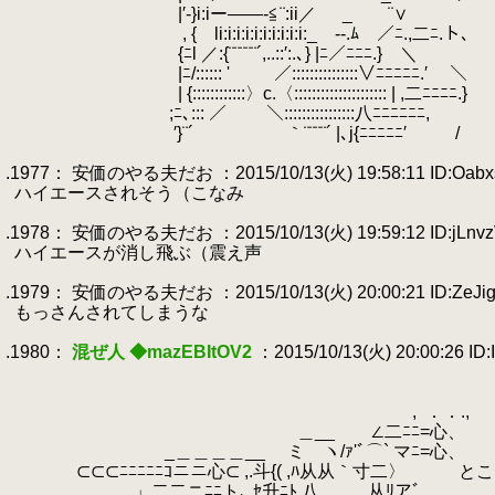
.
|′-}i:iー――‐≦¨:ii／
.
_ ¨∨
.
.
, { li:i:i:i:i:i:i:i:i:i:_ --.ﾑ ／ﾆ.,二ﾆ.ト､
.
.
{ﾆl ／:{¨¨¨¨¨´,..::′:.､} |ﾆ／ﾆﾆﾆ.} ＼
.
.
|ﾆ/:::::: '
.
／:::::::::::::::∨ﾆﾆﾆﾆﾆ.′ ＼
.
.
| {::::::::::::〉c.〈::::::::::::::::::::: | ,二ﾆﾆﾆ
.
.
;ﾆ､::: ／ ＼::::::::::::::::八ﾆﾆﾆﾆﾆﾆ
.
′}¨´ ｀¨¨¨¨´ |､j{ﾆﾆﾆﾆﾆ′
.
/
.
.1977： 安価のやる夫だお ：2015/10/13(火) 19:58:11 ID:Oabx
.
ハイエースされそう（こなみ
.
.1978： 安価のやる夫だお ：2015/10/13(火) 19:59:12 ID:jLnv
.
ハイエースが消し飛ぶ（震え声
.
.1979： 安価のやる夫だお ：2015/10/13(火) 20:00:21 ID:ZeJig
.
もっさんされてしまうな
.
.1980：
混ぜ人 ◆mazEBItOV2
：2015/10/13(火) 20:00:26 ID:
.
.
.
,
.
．．.,
.
＿__ ∠二ﾆﾆ=心、
.
.
_＿＿＿＿__ ミ ヽ/ｧ'ﾞ⌒` マﾆ=心、
.
⊂⊂⊂ﾆﾆﾆﾆﾆｺニニ心⊂ ,.斗{( ,ﾊ从从｀寸二〉 
.
.
＿＿＿＿ 」二二ニﾆﾆト､ ｾ升ﾆﾄ,八 从ﾘアﾞ