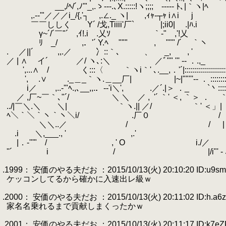
.
__,/ﾍ/´,ﾉ'"_,.ゝ‐‐-.､X.:::::!ヽ;;;;ゝ-‐‐‐‐ ﾄ､|｀ヽ|ﾍ
.
,.-‐'"／／／i_/{,'┐ ,.∠._ ヽ| ,ｨｬ‐┬ｬ i∧i j
.
￣￣ししく Y´ /戈,Tiiii'厂` |;ii0| .|
.
γ~´/´￣"´ ,ｲ!.i .乂ｿ ｀‐" ,'!乂
.
ﾘ _/ ,．'´ Y.ﾍ
.
""" , """ /´ 
.
.
.
／||´ ,,.／ 冫::｀､ 、 _, , '
.
／ | ∧ イ´ ／/ ヽ､:＼ ／ﾞ"" ''
.
',...∧ / く:::〈
.
｀ヽi｀' ､.__,．'´|:::::::::::::::::::
.
',
.
.∨ ._＿_｀ヽ.＿__厂| |~|""'''‐- ． :::::::
.
.
i／ ,..-'"ﾍ.,､__,,.．-‐'i＼', .／´.|＞ ．_ `丶
.
.
／ ,厂~￣｀､"´/ ＼ ＼ ／ ,
.
'´ ｀' ＜, ｀＞ ． ｀
.
../|￣＼.＼ ＼| ｀ヽ.|| ／/ ｀' ＜」| 
.
ﾍ＼｀＼｀ヽ｀ヽ＼i/ .厂０ / 
.
.
＼＼..／ / / |
.
.i ＼,___., ' ,.'
.
|．-'''" / , ' O i./／
.
''´ i / |/i"' - 
.
.1999： 安価のやる夫だお ：2015/10/13(火) 20:10:20 ID:u9sm
.
ケッコンしてるから確かに入速出レ級ｗ
.
.2000： 安価のやる夫だお ：2015/10/13(火) 20:11:02 ID:h.a6z
.
家名名乗れるまで貢献しまくったかｗ
.
.2001： 安価のやる夫だお ：2015/10/13(火) 20:11:17 ID:k7eZ