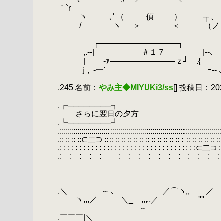
｀`r
.
ヽ ､′ （ 偵 ） ┬ 、 _l‐
.
/ ヽ ＞ ＜ （ノ ﾉ
.
.
┌――――――――――┐
.
,.-‐| ＃１７ |‐-､
.
| ゝ‐ｧ――――――――‐ｚ┘ .{
.
ｊ,
.
-一' ｰ‐- ､
.
.245 名前：
やみ主◆MIYUKi3/ss
[] 投稿日：2020
.
.┏────────┓
.
さらに翌日の夕方
.┗────────┛
.:::::::::::::::::::::::::::::::::::::::::::::::::::::::::::::::::::::::::::::::::
.:: :: :: ::⊂二⊃ :: :: :: :: :: :: :: :: :: :: :: :: :: :: :: :: :: :: :: :: ::
.: : : : : : : : : : : : : : : : : : : : : : : : : : : : : : : : : : :⊂二⊃ : :
.: : : : : : : : : : : : : : : : 
.
, 'ﾆ
.
（ 二ニ
.
／~＼ ヽﾆ＿ﾆ
.＼ ～ ､ ／⌒ヽ,,
.
ヽ,,,／ ＼_ ,,,,,
.
~ 
.￣￣￣|＼ ／|