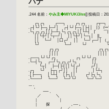
バナ
.244 名前：
やみ主◆MIYUKi3/ss
[] 投稿日：2020
.
.
┌┐┌┐ ┌──┐ 
.┌┤└┘├─┐├─┘│ ┌┤└┘├─┐│├
.└┐┌┐┌┐││├─┴┐└┐┌┐┌┐││
.
││└┼┘│└┬─┘│ ││└┼┘│
.
││ └─┘ │囗┌┘ ││ └─┘
.
└┘ └─┘ 
.
┌┐┌┐ ┌
.
││││ ││││
.┌──┐└┘└┘┌┐ ┌┐└┘└┘┌┐ ＿ 
.└─┤└┐ ┌─┘└┐┌┐┌┘└┐ ││ （;
.
└┬│ ├─┤├┤││└┤┌┘ ┌┘│ ￣
.┌┐ └┘ ├┬┐┌┘││ ││ │
.│├──┐ │└┴┤ │├┐││ ┌┘├┐
.└───┘ └──┘ └─┘└┘ └─┘
.
-=＝ミ､
￣ ',
.
── 、 rくﾆ=＝‐
.
／ ＼ {',',',',',',',','
.
｜ ｜ V,',',',',',',',','
.
｜ 探 , ‐‐‐‐ ､ ＼',',',','
.
､ ./ ／ ＼ `ー