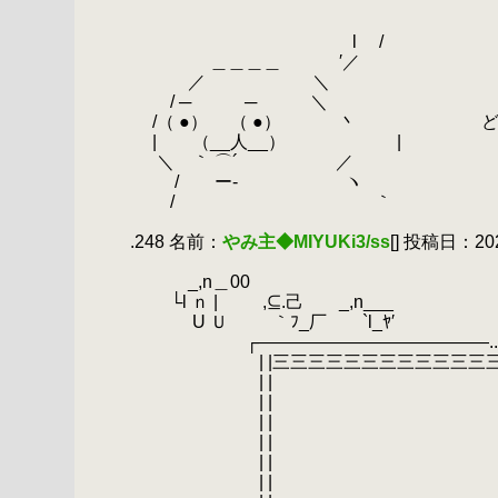
.
.
.
l /
.
＿＿＿＿ ′／
.
／ ＼
.
/ ─ ─ ＼
.
/（ ●） （ ●） 丶 ど
.
| （__人__） |
.
＼ ｀ ⌒´ ／
.
/ ー‐ ヽ
.
/ ｀
.
.248 名前：
やみ主◆MIYUKi3/ss
[] 投稿日：2020
.
.
_,n＿00 |
.
└l ｎ | ,⊆.己 _,n__
.
U Ｕ ｀ﾌ_厂 `l_ﾔ′ |
.
┌―――――――――――――..|//
.
| |三三三三三三三三三三三三三.
.
| | |//
.
| | |//
.
| | |//
.
| | |//
.
| | |//
.
| | |//