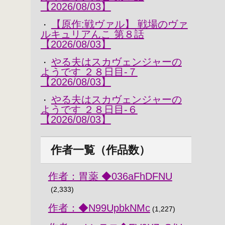
【2026/08/03】
【原作:戦ヴァル】 戦場のヴァ
・
ルキュリアんこ 第８話
【2026/08/03】
やる夫はスカヴェンジャーの
・
ようです ２８日目-７
【2026/08/03】
やる夫はスカヴェンジャーの
・
ようです ２８日目-６
【2026/08/03】
作者一覧（作品数）
作者：胃薬 ◆036aFhDFNU
(2,333)
作者：◆N99UpbkNMc
(1,227)