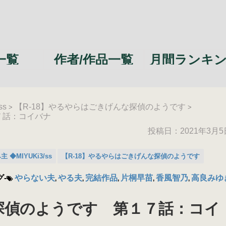
一覧
作者/作品一覧
月間ランキ
ss
【R-18】やるやらはごきげんな探偵のようです
>
>
７話：コイバナ
投稿日：2021年3月5
 ◆MIYUKi3/ss
【R-18】やるやらはごきげんな探偵のようです
グ-
やらない夫
やる夫
完結作品
片桐早苗
香風智乃
高良みゆ
,
,
,
,
,
探偵のようです 第１７話：コイ