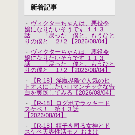
新着記事
ヴィクターちゃんは、悪役令
・
嬢になりたいそうです １１３
話 「戻った」僕と、もうひと
りの僕と ２/２【2026/08/04】
ヴィクターちゃんは、悪役令
・
嬢になりたいそうです １１３
話 「戻った」僕と、もうひと
りの僕と １/２【2026/08/04】
【R-18】淫魔界隈で人気のヒ
・
トオスにしたいロマンチックな告
白を実践してみる【2026/08/04】
【R-18】ログボでラッキード
・
スケベ！ 第１３話
【2026/08/04】
【R-18】精子を司る女神とド
・
スケベ天界性活モノ おまけ