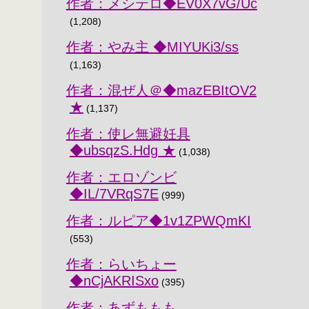
作者：メシテロ◆EV0X7vG/Uc
(1,208)
作者：やみ主 ◆MIYUKi3/ss
(1,163)
作者：混ぜ人＠◆mazEBItOV2
★
(1,137)
作者：使レ無避妊具
◆ubsqzS.Hdg ★
(1,038)
作者：エロゾンビ
◆IL/7VRqS7E
(999)
作者：ルピア◆1v1ZPWQmKI
(553)
作者：らいちょー
◆nCjAKRISxo
(395)
作者：あずももも