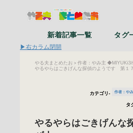
新着記事一覧
タグ
▶右カラム閉開
やる夫まとめたお
作者：やみ主 ◆MIYUKi3/
>
やるやらはごきげんな探偵のようです 第１
作者：やみ主
カテゴリ-
タ
やるやらはごきげんな