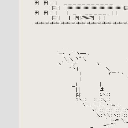
.田 田 |:::..| ＿＿＿＿＿＿＿＿＿
.
|:::::| |iiiiiiiiiiiiiiiiiiiiiiiiiiiiiiii
.田 田 |:::::| | ＿_ ＿＿＿＿＿_
.
|:::::| | |//| |//////////
.=i=i=i=i=i=i=i=i=i=i=i=i=i=i=i=i=i=i=i=i=i=i=i=i=
.
.
.
.
.
＿
.
'ー- ､｀ヽ―- ､ _
.
＼ ＼ ヽ° ＼ /__ 
.
＜´￣￣／ ヽ _./ //
.
｀丶( ＼ |___ノ.
.
l /´￣｀丶
.
| ＼ _
.
_｣ | ＼ /
.
|｜ .:l:
.
丶 
.
|:.|:
.
.
:.ヽ: :
.
＼ 
.
‘:ヽ: :
.
.
.
: : : :＼: :
.
.
‘ﾍ: : : : : : : : : 丶-=､:_
.
.
.
ヽ: : : : : : : : : : : : : :＼
.
＼:ヽ＼:ヽ: : : : :､: : : :≧ｰ-
.
｀ ト-=ﾆ＼:_: :}:＞‐
.
_ -‐=ﾆ"¨´