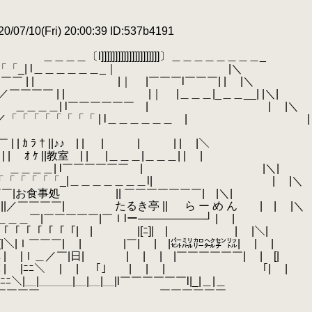
/07/10(Fri) 20:00:39 ID:537b4191
]]]]]]]]]]]〕＿＿＿＿＿＿＿＿_
「「「「_| l＿＿＿＿＿＿_｜ |＼
￣ | | |｜ |￣￣￣l￣￣￣| | |＼
￣ | | |｜ |＿＿＿|_＿＿__| |＼|
| l￣￣￣￣￣￣ | | |＼
「「「「「 | l＿＿＿＿＿＿ | |
ｶ ﾗ † ||♪♪ | | |￣￣￣|￣￣￣| | |＼
| ｵ ｹ ||教室 | | |＿＿＿|＿＿＿| | |
＿＿| l￣￣￣￣￣￣ | |＼|
／「「「「「「「「_|＿＿＿＿＿＿＿l| | |＼
￣￣|お食事処 || ￣￣￣￣￣￣￣| |＼|
| たるき亭 || ら ー め ん | | |＼
＿￣|￣￣￣￣￣|￣ｌlー――――――┘ | |
「「「|￣|￣￣￣￣|[ﾆ]| |￣￣￣￣￣￣| |＼|
￣￣￣| | |￣| | |㌫㍊㌍㌶㌢㍑| | |
＿／￣|日| | | | |￣￣￣￣￣￣| | [|
ﾆ＼ | | 「」 | | | ￣￣￣￣￣￣ 「| |
ﾆ＼|＿|＿＿＿|＿|＿|＿|l￣￣￣￣￣￣l|_|＿|＿
￣ ￣￣￣￣ ￣￣￣￣￣￣