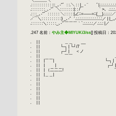
＼.:.:.:.:.:.:＼
.: : : : : : : : : : :::_､‐''゛: :.＼ : : |_ - ¨ ￣ﾞ|.:.:.:.:.:
.: : : : : : :_､‐''゛＼: : : : : : :|: : /´￣￣￣￣｀>、.:.
.: : :_､‐''゛: : : : : : ＼: : : : :|∠ﾆ=-──-=ﾆ{__}.:
.‐'⌒＼: : : : : : : : : :} _､‐''゛.:.:.:.:.:.:.:.:.:.:.:.:.:／
.: : : : : :＼: : : : :_､‐''´￣￣￣｀`.:.:.:.:.:／.:.:.
.
.247 名前：
やみ主◆MIYUKi3/ss
[] 投稿日：2020
.
.
.
| | ＿＿ __
.
.
| | └‐┐ | └┘/7 |
.
.
| | ┌‐┘ | ＜ノ 
.
.
| | ￣￣ ＿＿
.
.
| | |￣￣| └‐┐ | └┘
.
.
| | | | ┌‐┘ |
.
.
| | | （二二二! 
.
.
| | |＿＿| 
.
.
| | |
.
.
| | |
.
.
| | |
.
.
| | |
.
.
| | |
.
.
| | |
.
.