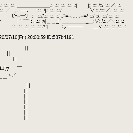
.:.:.:.:.:.:.:.:.:.:＿＿＿＿＿＿＿.:.:.:.:.:.:.:.:.:.:.:|￣￣ |;;;:::: /::/.:.:.:／.:.:．-─
:.:.:.:.:／ ,．----、
.
: : : :/|.:.:.:.:.:.:/￣￣￣￣￣｀∨ :::/::::／.:.:.:.:.:.:
.:.:.:／ 〔'ｰ‐‐一'〕 :
.
:.:.://.:.:.:.:.:.:.},.ﾆ=-‐……‐-=ﾐ.:.:/:::/.:.:.:/.:.:.:.:.:
 | |_,／
.
.
: ｀¨¨¨¨´: .:.:.:.://|＿＿_jﾞ＿＿＿＿＿_＿:∨::/.:.／＼:.:.:.:
: |／
.
.
: : : : :.:.:.:.:.:.:.:.::// :| 〈,､-────- __∨.:/.:.:.:.:.:/.:.:.:
/07/10(Fri) 20:00:59 ID:537b4191
 | |
 |
| |
 __
/7
 ＜ノ
￣￣
| |
 |
 |
 |
 |
 |
 |