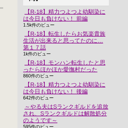
【R-18】精力つよつよ幼馴染に
は今日も負けない！ 前編
1.5k件のビュー
【R-18】転生したらお気楽貴族
生活が出来ると思ってたのに…
第１７話
1k件のビュー
【R-18】モンハン転生したと思
ったらほかほか愛撫村だった
860件のビュー
【R-18】精力つよつよ幼馴染に
は今日も負けない！ 後編
642件のビュー
～やる夫はSランクギルドを追放
され、Sランクギルドは解散処分
のようです～
595件のビュー
_