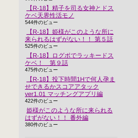
【R-18】精子を司る女神とドス
ケベ天界性活モノ
544件のビュー
【R-18】姫様がこのような所に
来られるはずがない！！ 第５話
525件のビュー
【R-18】ログボでラッキードス
ケベ！ 第９話
475件のビュー
【R-18】投下時間1Hで何人孕ま
せできるかスコアアタック
ver1.01 マッチングアプリ編
422件のビュー
姫様がこのような所に来られる
はずがない！！ 番外編
380件のビュー