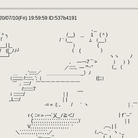
/07/10(Fri) 19:59:59 ID:537b4191
┌┐┌┐ ┌┬─┐ ､_
┤│ | ) rー'＾┐ /__) ＿ １ (＾)
└┴┤ |' ￣| ｢ /｀i__ ⊥ （__）
└─┐│ ||_ __| |_ ） (
┌─┘│ （_/ ((_ﾉﾉ┘ （ ( ）
└┘ └──┘ ヽヽ ﾉ
┐┌┐ ,
.
-─￢7⌒> ） ）)
 ／:::::,
.
-─ '^ｰ'′ （,, （
, '::::::／ ＿＿＿＿＿＿＿_）ﾉ
;;;;;;; /::::::, ';（ ((;;）
 」:::::/ ￣￣￣￣￣￣￣￣￣
└┴┐ /::::::::7 __
└┐ ｉ::::::::/ ｜|
└─┘ ,.L::::/ ｜|
 / ｀ヽ ｜.￣
￢´乂_ﾉ≧＜/ ｜f´`‐-'´
,',',',',',',',',',',',','/ ｜|
,',',',',',',',','
.
′ ,---､|｜
,',',',',',',',',／ /.,--､_｀ ヽ ､_
---─ '´ l L ! ､