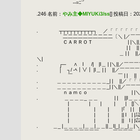
.
-‐=ﾆ¨´
.
.246 名前：
やみ主◆MIYUKi3/ss
[] 投稿日：2020
.
.
＿＿＿＿〔l]]]]]]]]]]
.
.
┬┬┬┬┬┬┬┬┬┬┐ ／「「「「
.
二二二二二二二二二二〔＼ |／￣￣￣
.
ＣＡＲＲＯＴ | |＼||／￣￣￣
.
| | || ＿＿＿＿
.
＿ | | ||／「「「
＼|
.
.
┌─ ∧ l /| |l＿ | |＼||／￣￣￣￣ | | 
.
.
│ ┐/ -ﾍ｜∨｜ |l＿ | | ||／￣￣￣￣ | 
.
￣ ￣ | | || ＿＿
.
.
＿＿＿＿＿＿＿＿＿＿_| | ||
.
.
＿＿＿＿＿＿＿＿＿＿_| |＼||／￣￣
.
ｎａｍｃｏ | |＼||／￣￣￣￣
.
.
＿＿＿＿_ ＿＿ | | ||l＿＿＿＿
.
|￣￣￣￣|￣￣| |￣￣|￣[|＼「「「「
.
| | | |｢￣| |￣[|＼|ｌ
.
| | | || l | |㍊ | |ｌ
.
| | | || l | |㌫ | |ﾆ
.
.
＿_ |＿＿＿＿|＿＿|＿＿||＿l|_|＿_|＿|＼ﾆ
.
￣￣￣￣￣￣￣ ￣￣￣
.