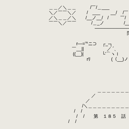
.
.
＿＿／＼＿＿ /￣/＿___ _ノ￣/ __
.
＼／￣￣＼／ / ___ __/ /￣ ／ /__
.
／＼＿＿／＼ /__ノ__/ / ￣/ / / 
.
￣￣＼／￣￣ /＿_ノ /__/ /
.
─────────────────
.
閨
.
.
r―='^ニ⊃ ┌_‐┐ 
.
￣__|| ／ ´、 }{ ||、_ ⊂
.
((__)| └'⌒ヽｌ 「」 |
.
rﾘ (（__)ノ rへ
.
/:i:i:i:iV∧ ((
.
〈/＼//i:i
.
}i:/
.
}ｉ{ 
.
}ｉ{ 
.
＿＿＿＿＿＿＿＿}ｉ{ | 
.
／ _}ｉ{
.
／ ￣
.
/＼＿＿＿＿＿＿＿＿＿＿＿＿＿
.
/ / 
.
/ / 第 １８５ 話 エックス
.
/ /
.