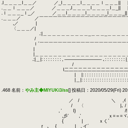
.l＿＿＿＿l＿＿／ ／_l＿＿＿＿l＿＿＿＿ｌ＿＿＿|| |＿
.＿＿ｌ＿＿＿／ ／＿＿＿,l＿＿＿＿l＿＿＿＿l＿_|| | | || ||li|| | 
.ｌ＿＿＿_ｌ_／ ／＿＿l＿＿＿＿l＿＿＿＿_l＿＿＿_|| | |_||_||i
.＿＿＿／ ／￣￣￣￣￣￣￣￣￣￣￣￣￣￣￣￣￣￣￣￣￣＼: : : :
.
,／ |
.
〈＿＿＿／
.
.:|＿＿＿＿＿＿＿＿＿＿_＿＿＿_＿＿＿＿＿＿
.
/ 
.
ｌ´￣￣￣￣￣￣￣￣￣￣￣￣￣￣￣￣￣￣￣￣
.
|
.
|＿＿＿＿＿＿＿＿＿＿＿＿＿＿＿＿＿＿＿＿＿
.
.:|＿|: : : : : : : : : , -───────────- ､: : : : : : : 
.
/ ＼ 
.
l二二二二二二二二二二二二二
.
| |: : : : : : : : : : : : : : : 
.
|＿|: : : : : : : : : : : : : : : :
.
.468 名前：
やみ主◆MIYUKi3/ss
[] 投稿日：2020/05/29(Fri) 20
.
.
／ / ＼ ,ｲ 
.
/ 〈 |､ / l
.
, ' l} ゞ /!
.
,彡' ,' ｘ=＝=ヾ､_,/
.
{ | ｘく´ 
.
r
.
.
､ { | , イ´ ｀≧