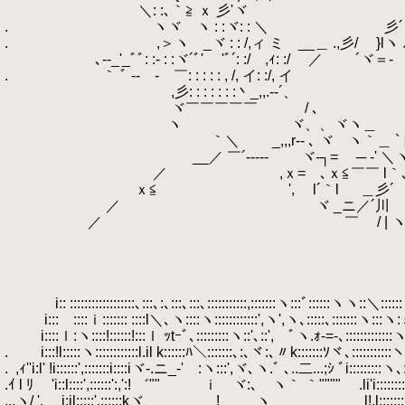
.
＼: :､｀≧ ｘ 彡'ヾ _,, =
.
.
ヽヾ ヽ : :ヾ: : ＼ 彡´ ｌ
.
.
,＞ヽ _ヾ : : /,ィ ミ __＿ .,彡/ }lヽ ﾉハ
.
､-‐_'_ﾞﾞ: :- : :ヾ´ﾞ' 'ﾞ´: :/ ,ｨ:
.
.
｀ ﾞ ‐- -ゞ￣: : : : : , /, イ: :/, イ
.
,彡: : : : : : :丶_,,.-‐´、 ｘ≦三
.
ヾ￣￣￣￣￣ / ､ ｀ヾ
.
ヽ ヾ、、ヾヽ＿ , イ
.
｀＼ _,,,r-‐ ､ ヾ ヽ｀＿ `ト 、_＿
.
__／ ￣´‐‐‐‐‐ ヾ‐┐= ゞ─ ‐' ＼ヽ,
.
／ ,ｘ= ､ｘ≦￣￣ l｀､＿ヾ
.
ｘ≦ ', l´｀l ＿彡´
.
／ ヾ _ニ／´川 ヽ 
.
／ ￣ / | ヽ 
.
.
.
.
.
i:: ::::::::::::::::::､:::､:､:::､:::､:::::::::::,:::::::ヽ:::ﾞ::::::ヽヽ::＼:::::
.
i::: ::::ｉ::::::: ::::l＼､ヽ::::ヽ::::::::::::',ヽ',ヽ､:::::､:::::::ヽ:::ヽ
.
i::::ｌ:ヽ::::!::::::!:::ｌ ｯtｰﾞ､:::::::::ヽ::'､::', ﾞヽ
.
.
i:::!l:::::ヽ::::::::::::l.il k::::::ﾊ＼:::::::､:､ヾ:､〃k:::::::ｿヾ､:::::::::::ヽ
.
.
,ｨ''i:l' !i::::::',:::::::i::::iヾ-.ニ_-' :ヽ:::',ヾ､ヽ.ﾞ ､.
.ｲ l ﾘ 'i::l::::',::::::':,':! ゛"" ｉ ヾ:､ ヽ｀ ｀"""" .li'i:::::::::::
...ヽ/ ', i:il:::::',::::::kヾ、 ! ヽ l!.l:::::::::::