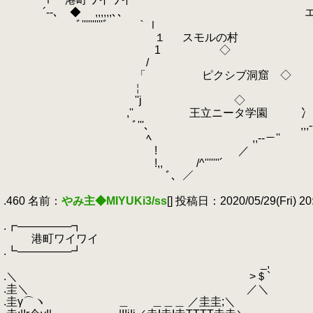
.
´‐-､ ◆ ,,,,,,､､ 
.
ﾞ''''''''''ﾞ 
.
１ スモルの
.
1 ◇ ザ・ツダ
.
/ __ ◇ ｀
.
「 ピクシブ洞窟 ◇ ／ ﾞ''ｰ､__,
.
￤ / ﾞ'''''''''
.
''j ◇ / ヽ----'
.
,'' 王立ニータ学園 冫
.
ﾞ'''、 ,,,-‐ｰ'
.
ﾍ ,,--－''
.
! ／
.
!,, /^'''''''´
.
ﾞ、／
.
.460 名前：
やみ主◆MIYUKi3/ss
[] 投稿日：2020/05/29(Fri) 20
.
.┏───────┓
.
港町ワイワイ
.┗───────┛
.
_,
.＼ >＄`
.圭＼ ／＼
.圭γ⌒ヽ
.
＿ ＿＿＿ ／圭圭;＼