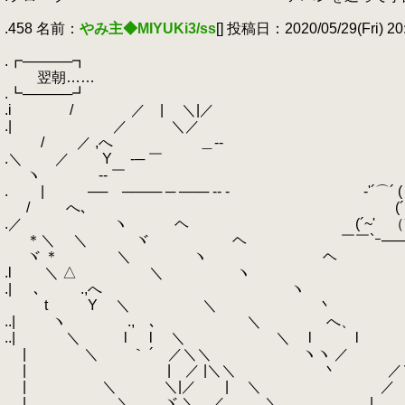
.
.458 名前：
やみ主◆MIYUKi3/ss
[] 投稿日：2020/05/29(Fri) 20
.
.┏─────┓
.
翌朝……
.┗─────┛
.i / ／ | ＼|／
.| ／ ＼／
.
/ ／ ,へ ＿
.＼ ／ Υ -─ 
.
ヽ -‐ ￣ (
.
.
| ── ──── ─ ─── ‐‐ ‐ ゝ-'´⌒´ ( （,
.
/ へ､ (´⌒''´｀´ (,,
.／ ゝ ヽ ヘ (´~' （´( (⌒`
.
＊＼ ＼ ヾ ヘ ￣￣`ｰ─── ─- - 
.
ヾ ＊ ＼ ヽ ヘ
.l ＼ △ ＼ ヽ 
.| ､ .,へ 
.
t Υ ＼ ＼ 丶
..| ヽ .,ゝ､ ＼ ゝへ、
..| ＼ l l ＼ ＼ l l
.
| ＼ ｀ ´ ／＼＼ ヽヽ ／
.
| | ／ |＼＼ 丶 ／＼ 
.
| ＼ ＼|／ | ＼ ／ 
.
| ＼ ヾ ＼ ／ ＼ | 