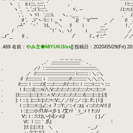
.
ヽ ; ii i::::､:::::', ` 、 ! !:::;:::lヽ:
.
ヽ ', ':, ',::i 'i::::':, ヾ､ -‐ /.l::ﾊ::l ヽ:
.
', ', ヽヾi ',:::::i､ ヽ､ .._＿ , ' .i:
.
il ', ,ﾝ''ヽ-'i:::ｌ._ヽ `.{i ﾞマ''""" ／ i! ,/
.
,-┴'ﾞ ' ｰ ﾞ 'i:l､ ﾞ＼
.
ﾘ i ,..:'' ! , ' "
.
/ ﾞ! ﾞヽ､ ヽ/ i ,..::'::'' ／, '
...r'ﾞ_ il
.
, ﾉ゛ i'.､イ:::''' ／
.
.469 名前：
やみ主◆MIYUKi3/ss
[] 投稿日：2020/05/29(Fri) 20
.
.
＿＿＿＿_
.
, ‐ ´
.
.::::::::::::::::::::::::｀ ‐ 、
.
.
／/
.
: :::::::::::::::::::::::::::::::::::::::::::.、
.
／
.
:/::::::::::::::::::::::::::::::::: i::::::::: : ＼::＼
.
.
//
.
:/::::::::::::ｉ :::::::::::::::::://:::::::::::::＼:＼::＼
.
//::::::ｌ:::::::/:/{ :::::/:::::::://:/::::!::::ｌ:::::::ﾄ:::::ヽ::::
.
.
.
ｌ:l::::::/|:::::ﾊ/∧:V:::/:::/::::/::::/:::/::::::/::ﾍ::::l::::ﾊ
.
.
|:l:::::::::|:::::|::!::::∧:V:::/::::/::::/:::/::::::/|::::::|::::|::|.!|
.
.
|:ｌ:: |: :|:::::l::|::/:::ﾍ::V::／／/:/ ::／:::|:: /!:: | l ||
.
ｌ::::l:::::ﾊ:::|∠:ィ７:::Y:／::イ::z≦ィ:::/::/::ﾊ/:ﾘ |!
.
.
ｌ::|:::::小:Π:/l/-=彡１ /艾ｧﾃ｀ｼ_:ｨｆﾁ::
.
V::ｌ: :!::l:|い小/|:ハl:|/ ｀´ ｛ }ノ´
.
Ⅵ: ｌ:::::｀爪| 〈 言
.
}:!: |::|:::l::| ＼ ‐ _ノ
.
ぃ::|::|:::l::| 丶 __, ，／