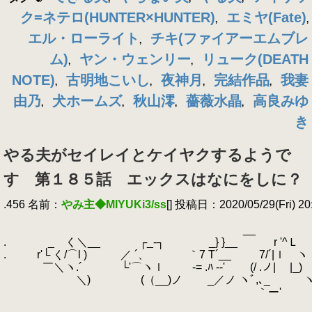
ク=ネテロ(HUNTER×HUNTER)
エミヤ(Fate)
,
,
エル・ローライト
チキ(ファイアーエムブレ
,
ム)
ヤン・ウェンリー
リューク(DEATH
,
,
NOTE)
古明地こいし
夜神月
完結作品
我妻
,
,
,
,
由乃
犬ホームズ
秋山澪
薔薇水晶
高良みゆ
,
,
,
,
き
やる夫がセイレイとケイヤクするようで
す 第１８５話 エックスはなにをしに？
.456 名前：
やみ主◆MIYUKi3/ss
[] 投稿日：2020/05/29(Fri) 20
.
.
__
.
.
_ く＼__ ┌_‐┐ _} }__ r '^Ｌ ｢)
.
.
r'└ く/⌒l ) ／ ´、 ｀7 T´__ 7/´|ｌ 
.
￣＼ヽ.´ └'⌒ヽｌ -= .ﾊ -‐' (/ .ノ| |_)
.
＼) (（__)ノ _／ノ ヽﾞ,､_ ヽノ
.
｀ー' ─────────
.
性