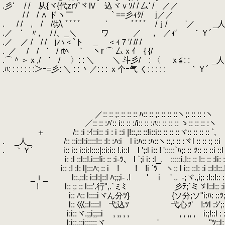
.彡' / / 从{ヾ{代zrｿ`ヾⅣ 込ヾｖｿ/ / 厶' / ／／
.
/ / / ∧ ドヽ￣ ` ==彡ｨｸ/ j
.
.
/ / , / /{圦 ﾞﾞﾞﾞ ' ﾞﾞﾞﾞ /
.／ ' 〃, / /、_＼ ワ ／ , ／ｨ′ ｀Ｙ´
.／ ／ / / / jハ＜`ト _ ＜ｨ７′/ /
.
.
／ / / ' / rtﾍ ｀￣ヽr ⌒ 厶ｘｲ { {/ _
.⌒＾＞ｘ,/ ' / 〉: : ＼ ＼ 斗彡/ : 〈 ｘ≦: : _人
.ﾊ: : : : : : :＞ｰ=彡: ＼ : : 丶／: : : ｘ个ｰ气 く: : : : :
.
｀Ｙ´
.
.
.
.
.
／:: :: ;: :: :: :: ﾊ:: :: ;: :: :: ::ヽ;: :: :: :ヽ
.
／:: :: :ﾊ':: i:: :: :/i:: :: :ﾊ:: :: :: :: ゝ:: :: ::
.
＋ /:: :i :ｲ::i:: :i : i ::i |!::,:: ::!i::i:: :: :
.
.
_人_ /:: ::i::l:i::::!:: :l: :ﾊ:i l i:ﾊ:: :ﾊ::ヽ::,
.
.
｀Ｙ´ i:: i:: i::i:l::::|::i:i:: !.i::l l ';:l i:: ! ';::::`ﾊ;: :: 
.
i: :l ::l::!.i:::!i: :: :i-ﾂ、 l `;i i: :l_,ゞ:::::i,!
.
i:: :! :l: l|:::ﾊ; :: i ! ! !i `ﾂ ヽ;: l i
.
_ｉ_ l::,::l: i::l:|::! ﾊ;;;i- .! ' i ' ,.
.
-;ヾ.,i;: :!::!:: :
.
! l:: ;: :: l:::'.行",.`ミﾐ 彡ﾃ;`ミゞl:
.
i:: ﾊ:: l::::iヾん分ﾂ} {ソ分;ソ"i:ﾊ: ::ﾂ
.
l:: 巛::l::::! 弋込ｿ 弋心ﾂ' !:ﾂl :ｼ';:
.
i:i::ヾ.;;i;;::i , ,, , , , , ,, , i:;!::l : :l:
.
l:i::,::i::::::ヾ ' "ﾂ::l: ::i: 