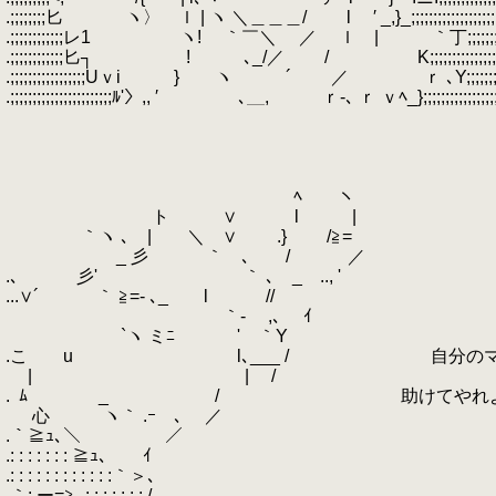
.;;;;;;;;匕 ヽ〉 ｌ | ヽ ＼＿＿＿/ l ′ _,}_;;;;;;;;;;;;;;;;;;;;;;;;;;;;;;;
.;;;;;;;;;;;;レ1 ヽ! ｀￣＼ ／ ｌ | ｀丁;;;;;;;;;;;;;;;;;;;;;;;;;;
.;;;;;;;;;;;;匕┐ ! ､_/／ / K;;;;;;;;;;;;;;;;;;;;;;;;;;;;;;;;
.;;;;;;;;;;;;;;;;;Uｖi } ヽ ´ ／ ｒ ､Y;;;;;;;;;;;;;;;;;;;;;;;;;;
.;;;;;;;;;;;;;;;;;;;;;;;ﾙ'〉,, ′ ､＿, ｒ‐､ ｒ ｖﾍ_};;;;;;;;;;;;;;;;;;;;;;;;;;;;
.
.
.
.
.
ﾍ ヽ
.
ト ∨ l |
.
｀ヽ ､ | ＼ ∨ .} /≧=
.
_ 彡 ｀ ､ / ／
.､ 彡' ｀ ､ _ .., '
...∨´ ｀ ≧=‐ ､_ l //
.
｀‐ ,､ ｲ
.
`ヽ ミﾆ ' ｀Y
.こ u l､___ / 自分のマスタ
.
| | /
.
.
ﾑ
.
_ / 助けてやれよ
.
心 ヽ｀ .ｰ ､ ／
.｀≧ｭ､＼ ￣ ／
.: : : : : : : ≧ｭ､ ｲ
.: : : : : : : : : : : :｀＞､
.｀: ー=≧_: : : : : : :./