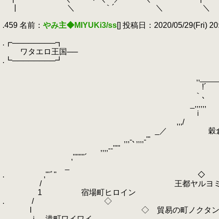
.
| ＼ ｀´ ＼ ＼ 
.
.459 名前：
やみ主◆MIYUKi3/ss
[] 投稿日：2020/05/29(Fri) 20
.
.┏────────┓
.
ワタエロ王国──
.┗────────┛
.
!^ヽ,
.
,,_______／ 
.
!´ ヽ
.
｀､ ◇ 丶-へ‐､,,
.
_,,,,,,ゝ ニュー
.
ｉ
.
,,,/ 
.
_／ 穀倉地帯シエ
.
,,,-､,,,,
.
,,,,--''
.
,'''''''
.
_ゝ ∧
.
.
,'"ﾞ" ◇ ∧∧
.
/ 王都ヤルヨミ ∧∧∧ ｀'''
.
1 宿場町ヒロイン 
.
.
/ ◇ ∧∧ 辺
.
l ◇ 貿易の町ノクタン ∧
.
ｉ 港町ワイワイ