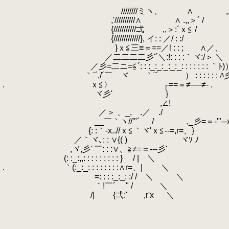
.
.
////////ミヽ、 ∧ ,,
.
,'//////////∧ ∧ .,,＞´ /
.
{///////////弌 ,,＞:´ｘ≦ /
.
{/////////////}, イ: : ／/ : :/
.
}ｘ≦三≡＝==／l : : ;ゞ ∧／
.
／二二二二彡'´＼:!: : : :｀ヾ:/＞ ＼
.
／彡=二ニ=≦´: : :_:_:_:_:_: : : : :
.
｀¨´,/´￣ ヾ ｀¨´ ） : : : : : : ﾊ彡
.
.
ｘ≦〉 ┌==＝≠─‐‐≠- .
.
.
ヾ彡' } 
.
ゝ ,∠!
.
／＞ 、_, .／ ./ 
.
__￣｀ヽ//'"´ / ,_彡=＝‐'"─x ＿
.
{: :｀‐x..//ｘ≦｀ヾ'ｘ≦-‐=,r
.
／｀ヾ､: : ∨{( ) ヾ
.
,ヾ,彡' ￣: : :∨、≧≠=＝‐‐‐
.
(: :_:,,: : : : : : : : : }
.
.
｀(:_:_: : : : : : : :∧r=、
.
ゝ=: : : :_:_: :/ / ＼
.
｀!￣´ ゞ" /
.
＼
.
/| {弌:' ,r'x
.
.
.