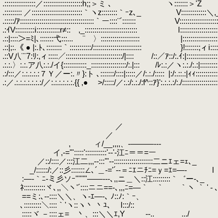
.::::::::::::::::／::::::::::::::::::::h;;＞ミ ､ ヽ:::::::＞'Z
.::::::::: ／::::::::::::::::::::::::::｀ヽz::::::::｀ｰz､_ V:::::::::::::＼,
.:::::/ｱ::::::::::::::::::::::::::::::::::::::｀ー::::¨´::::::: V::::::::::::::
.:ｲV::::::::::i::::::::::::r≠:: ,_::::::::::::::::::::::::::: l:::::::::::::::::
.::|::::＞=ﾐ|､:::::::弋:::...
.
¨ 〉:::::::::::::::::::: |::::::::::::::::::::::::
.::|;:.《 ● |:.ﾄ､::::::::｀:::::::::::/::::::::::::::::::::::::: }!:::::::;ィi::::::
.::V八¨¨7:ﾘ:,ィ:::::／:::::::::::::::::::::::::::::/|:::: /::／ｱ::/:.ｲ:|::::::::::::::::::
.:.:.〉:.:.ア八:.:./イ{::::::::::::_::::::::::::::::::/:.|::: /ﾚ:.:／ヽ:.:./:.:|:::::::::::::
.:/:::／:.:.:.:.:７Ｙ／ー:.〃}:ト ､:::::::/::::|:::::／/:.:./:::::
.
|:/:.::.:|ｨｨ:::::::::::
.:／.:.:.:.:.:.:.:/／:.:.:.:.:.:.{{ ,● >/:::::/／:.:/:.:./:f^::ｱ}':.:.:.:/:./::::::::::::::::::::::
.
.
.
.
.
／
.
／ __,,,
.
, ィ/__,,,,、-―――---
.
イ,-='":::::':::::::::::'-
.
／::/::::／:::江二,,,-‐:::'"-‐::::::::::::::::::::二ニｴェ=
.
_/::::::/:／::彡:::::::∠､´＿‐='´-‐＝ﾆｴニﾁﾆ=ｙ=ｴ=―- l
.
:―-｀ﾆ‐ミ彡ソｰ''''''"――---､,,ニ＿＼::江:::::::::｀゛ー-､_ /
.
ﾈ:::::::::::ヾ､,,＼ヽ'´::::ニニ==-､,,,ﾆ=―｀ ｀ ｀ヽ ｀ ' ‐ ､ 
.
==ミ:､‐-::::＼＼、ヽ‐ｴ―-､ ﾉ::ﾉ:｀ｰ、 
.
､:::::::::＼::::｀'ヽ::ヽ丶 丶ﾕ､
.
l:::/::
.
ヽｴ､=
.
:::::ヾ －::::ェ= 丶、:::＼＼ｴ,Y
.
-‐..
.
.../