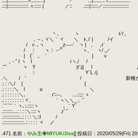
.:::|::::::::::::::::∧::::::::::| ゝ-' .::|:::::::::: /::::::::::::::::::
.:::|::::::::::::::::: ∧:::::: | ／:: .::::|::::::／:::::::::::::::::::::
.
.
.
.
.
丶､ ヽ ﾚ'/ ,
.
,
.
-‐ ､ヾ＼｀ヾ ＼ ﾄ､i' | /イ
.
/ r‐ ､ヽ _z--‐‐‐' ヽ | , ,ｨ'
.
/ 〈 ヽ 〉-ｰ'" ヽ、 ヽ/ ,／
.
| {´ ,
.
' } ∨
.
,
.
- " l ヽ l iヽ./ /
.''" ヽ Y |r':j| l ああ、
.
〉 Y´L ﾉj
.＼ / ′ / 新種が怪獣になっ
.: : :＼/ { {
.: : : : :＼ l u ＼
.: : : : : : :＼､ r'ﾆ‐-､ ....::;:: ゝ
.: : : : : : : : :ヾ、 ｀ヽ＼＼_」'´
.￣￣｀ヽ､:.:::::ヽ ､ ｀Y´
.::::::::....: : : :＼::::ヽ ,rﾞ'´
.::::::::::::::..: : : : ＼::l /
.:::::::::::::::::..: : : : : ヾ ノ
.
.471 名前：
やみ主◆MIYUKi3/ss
[] 投稿日：2020/05/29(Fri) 20