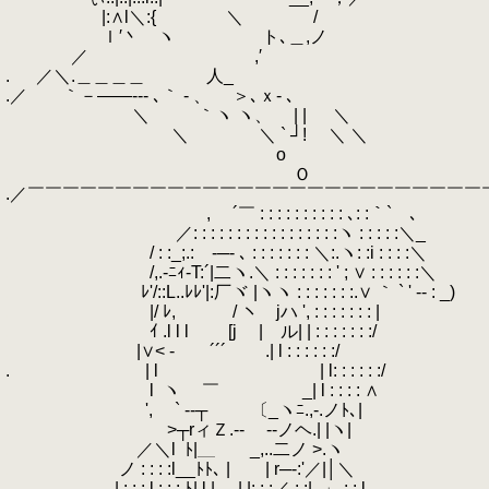
.
|:∧l＼:{ ＼ /
.
ｌ′丶 ヽ ト､＿,ノ
.
／ ,′
.
.
／＼.＿＿＿＿ 人_
.／ ｀－――‐‐- ､｀ ‐ 、 ＞､ｘ‐ ､
.
＼ ｀ヽ ヽ、 | | ＼
.
＼ ＼ ` ┘! ＼ ＼
.
o
.
Ｏ
.／￣￣￣￣￣￣￣￣￣￣￣￣￣￣￣￣￣￣￣￣￣￣￣￣￣￣
.
,
.
´￣ : : : : : : : : : : ､: :｀` ､
.
／: : : : : : : : : : : : : : : : :ヽ : : : : :＼_
.
/ : :_;.: -─- ､ : : : : : : : ＼:.ヽ: :i : : : :＼
.
/,.‐ﾆｨ‐T:´|二ヽ.＼ : : : : : : : ' ; ∨ : : : : : :＼
.
ﾚ'/::L..ﾚﾚ'|:厂ヾ |ヽヽ : : : : : : :.∨ ｀ ` ' ‐- : _)
.
|/ ﾚ,
.
/ ヽ jハ ', : : : : : : : |
.
ｲ .l l l [j | ル| | : : : : : 
.
|∨< ‐ ´´´ .| l : : : : : :/
.
.
| l | l: : : : : :/ 精
.
l
.
ヽ
.
￣ _| l : : : : ∧
.
', ` ‐-┬ 〔_ヽﾆ.,‐.ノﾄ､|
.
>┬rィＺ.‐- -‐ノヘ.| |ヽ|
.
／＼l
.
ﾄ|＿￣￣_,..二ノ >.ヽ
.
ノ : : : :l__ﾄﾄ､ | | r─‐:'／|│＼
.
| : : :.l : : : ﾄ| l |‐ | |: : :／ : :|_」 : : l