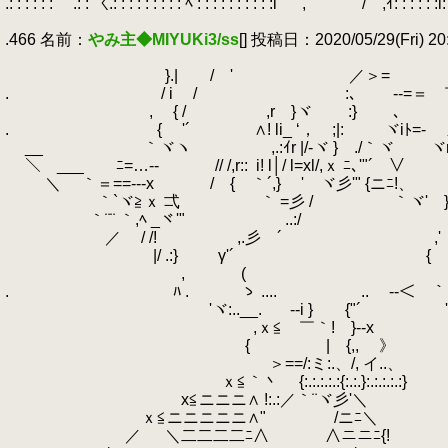
.: : : : : : ￣.: : 〈.: : : : : : : : : ﾍ : : : : : : : : : :l
.
`, / ,ｲ: : : : : :l: : 
.
.466 名前：
やみ主◆MIYUKi3/ss
[] 投稿日：2020/05/29(Fri) 20
.
.
}.| / ' ／＞=
.
.
/ i / :､ -‐=＝ ￣
.
, { / ,r }ヾ :}
.
､ 
.
.
{ '´ ∧! li_ ‘， ;|:
.
ヾiﾄ=- 
.
__ ｀ヾヽ ,.:ｲr |/-ヾ } ./｀
.
＼ ___￣ ﾆ=…‐- // /,r::
.
i! l│/ l=xl/,ｘ ﾆ､'"´ ∨
.
＼ ゝ｀＝==‐--x
.
/ { ｀´,} ' ヾ彡'"
.
ゝ ｀`ヾ≧ｘ 弌 ｀ =彡 / ｀ヾ' 
.
｀¨¨ ｀,ﾍ _ヾ'" ..:/
.
／ / /! ,.彡 ´ ,'
.
|/ .:} γ'´ {
.
, ( ,r='x
.
.
ﾊ .
.
ゝ ....
.
..
.
-‐＜￣｀,l
.
ゝ'ヾ:..__.
.
-‐i } {"´ ',i/ilili
.
,ｘ≦ ￣｀! }‐-x {vｌilil
.
{ | {,, 》 ヾ
.
＞==/:ミ:.、/, イ..、
.
ｘ≦｀丶 {:.:.:.:.:{:.:.}:.:.:.:.:}
.
x≦ニニニ∧ !:.:／｀¨ヾ彡'＼
.
ｘ≦ニニニニニ∧" /ニﾆ＼
.
／ ＼二二二二ﾆ∧ ∧ニニﾆ{!