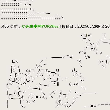
.: : : : : : : : :｀＞=-/
.: : : : : : : : : : : : : :＞､
.: : : : : : : : : : : : : : : : : ｀ ー
.
--- _
.: : : : : : : : : : : : : : : : : : : : : : : : : : : : : :ヽ
.
.465 名前：
やみ主◆MIYUKi3/ss
[] 投稿日：2020/05/29(Fri) 20
.
.
-=ミ{{ 〃 
.
二ヽ --- ` ー-- `
.
｀ヽr￢! ´￣ヽヽ 
.
/⌒V八 ＼ 
.
/⌒V ヽ 〃 ､ i
.
, -───‐＜⌒V Vﾊ ＼ 
.
lﾆヽ ／ `く |ハ |
.
/ ｝」 /ノ- ⌒ ヽ ヽ! `ー 
.
├1 ! r1/二 ﾉ二ヾ,､__ U
.
/ }}´|⌒ヽﾄi、〈〃/＿ヾヽ`ヽ ｨ个
.
〈 _|ﾉソ 「(_/､j〉 ヽ二"jj_ミヽ「
.
/ =彳 '^ヾｲ/ ヽ､＿,｀ヽ j| く_/
.
} }} / | , -┴ｚ、￣ 
.
|＿_/-イ´ ｲ´ ,､, ＼ ／/ /{＿_/ ヽ, -──── ､
.
〈こ二心! ﾚ1ｨ'`=ゝミ、ヽ / / ,､-'"´ 
.
| |｀ヽ､rイ ﾚ彡＿,,/ ／ ＿＿＿
.
| ヽ、 ／⌒ヽ/／ , -=＝ "´￣￣￣