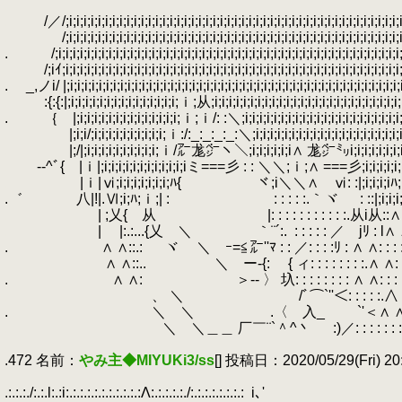
.
.
/／/;i;i;i;i;i;i;i;i;i;i;i;i;i;i;i;i;i;i;i;i;i;i;i;i;i;i;i;i;i;i;i;i;i;i;i;i;i;i;i;i;i;i;i;
.
/;i;i;i;i;i;i;i;i;i;i;i;i;i;i;i;i;i;i;i;i;i;i;i;i;i;i;i;i;i;i;i;i;i;i;i;i;i;i;i;i;i;i;i;i;i;i
.
.
/;i;i;i;i;i;i;i;i;i;i;i;i;i;i;i;i;i;i;i;i;i;i;i;i;i;i;i;i;i;i;i;i;i;i;i;i;i;i;i;i;i;i;i;i;i;i;i;i;i
.
/;iｲ;i;i;i;i;i;i;i;i;i;i;i;i;i;i;i;i;i;i;i;i;i;i;i;i;i;i;i;i;i;i;i;i;i;i;i;i;i;i;i;i;i;i;i;i;i;i;i
.
.
_,ノi/ |;i;i;i;i;i;i;i;i;i;i;i;i;i;i;i;i;i;i;i;i;i;i;i;i;i;i;i;i;i;i;i;i;i;i;i;i;i;i;i;i;i;i;i;i;i
.
:{:{:|;i;i;i;i;i;i;i;i;i;i;i;i;i;i;i;ｉ;从;i;i;i;i;i;i;i;i;i;i;i;i;i;i;i;i;i;i;i;i;i;i;i;i;i
.
.
｛ |;i;i;i;i;i;i;i;i;i;i;i;i;i;i;ｉ;ｉ/: :＼;i;i;i;i;i;i;i;i;i;i;i;i;i;i;i;i;i;i;i;i;i;i;i;i
.
|;i;i/;i;i;i;i;i;i;i;i;i;i;ｉ:/:_:_:_:_:＼;i;i;i;i;i;i;i;i;i;i;
.
|;/|;i;i;i;i;i;i;i;i;i;i;ｉ/㌃尨㌻ヽ＼;i;i;i;i;i;i∧ 尨㌻㍉i;i;i;i;i;i;i;i
.
-‐^ﾞ{ |ｉ|;i;i;i;i;i;i;i;i;i;i;i;iミ===彡 : : ＼＼;ｉ
.
|ｉ|ⅵ;i;i;i;i;i;i;i;ﾊ{ ヾ;i＼＼∧ ⅵ: :|;i;i;i;iﾊ;i;|: :
.゛ 八|!|.Ⅵ;i;ﾊ;ｉ;| :
.
: : : : :.｀ヾ
.
: ::|;i;i;
.
| ;乂{ 从 |: : : : : : : : : : :.从i从::∧ |: : : 
.
| |:.:...{乂 ＼ ｀¨´:.
.
: : : : : ／ jﾘ : l∧ ∧:
.
.
∧ ∧::.:
.
ヾ ＼ ｰ=≦㌃''ﾏ : : ／: : : :ﾘ : ∧ ∧: : : : :
.
∧ ∧::..
.
＼ ー‐{: { ィ: : : : : : : :.∧ ∧: : : : 
.
.
∧ ∧:
.
＞-- 〉 圦: : : : : : : : ∧ ∧: : : : : :
.
、 ＼ /ﾞ⌒`''＜: : : : :.∧ ∧: : : : : :
.
.
＼ ＼ .〈 入_ `'＜∧ ∧: : : : : : : :
.
＼ ＼＿＿ 厂￣¨`＾^丶 :)／: : : : : : : : : / 
.
.472 名前：
やみ主◆MIYUKi3/ss
[] 投稿日：2020/05/29(Fri) 20
.
.:.:.:./:.:.l:.:i:.:.:.:.:.:.:.:.:.:.:Λ:.:.:.:.:./:.:.:.:.:.:.:.:
.
i､'
.