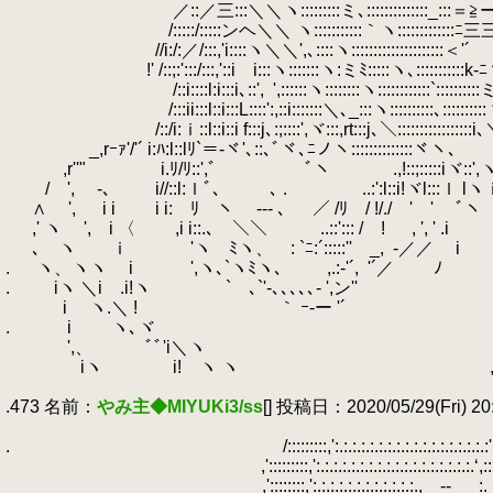
.
／::／三:::＼＼ヽ:::::::::ミ､::::::::::::::_:::＝≧
.
/:::::/:::::ンヘ＼＼ ヽ:::::::::::｀ヽ:::::::::::
.
//i:/:／/:::,'i::::ヽ＼＼',､::::ヽ::::::::::::::::::
.
!' /::;:':::/:::,'::i i:::ヽ:::::::ヽ:ミﾐ:::::ヽ､::::::
.
/::i::::l:i:::i､::',
.
',::::::ヽ::::::::ヽ::::::::::::`:::::::
.
/:::ii:::l::i:::L::::':,::i:::::::＼､_:::ヽ::::::::::､:::::::::
.
/::/i:ｉ::l::i::i f:::j､:;::::',ヾ:::,rt:::j､＼
.
_,rｰｧ'/'´ i:ﾊ:l::lﾘ`＝‐ヾ'､::､ﾞヾ､ﾆノヽ::::::::::::::ヾヽ､
.
.
,r''" i.ﾘ/ﾘ::',ﾞ ﾞヽ .,!::;:::::iヾ::',ヽ､
.
/ ', -､ i//::l:ｌﾞ､ ､ .
.
..:':l::i!ヾl:::ｌ l
.
∧ ', i i i i: ﾘ ヽ
.
‐-- ､ ／ /ﾘ / !/./ ' ' ﾞヽ
.
,' ヽ ', i 〈 ,i i::.､ ＼＼ ..::'::: / ! , ', ' .i
.
､ ヽ ｉ 'ヽゞﾐヽ、ゞ: `ﾆ:´:::::'' _,
.
-／／ i
.
.
ヽ、ヽヽ i ',ヽ､`ヽﾐヽ､ ,.:-'´,
.
'´／ ﾉ
.
.
iヽ ＼i .i!ヽ ` ､`'-､､､､､- ',ン'' 
.
i ヽ.＼ ! ｀ ｰ-ー '´ , '
.
.
i ヽ､ヾ , ' ／
.
',、 ﾞﾞ'i＼ヽ , ir
.
iヽ i! ヽ ヽ , '／i
.
.473 名前：
やみ主◆MIYUKi3/ss
[] 投稿日：2020/05/29(Fri) 20
.
.
.
/:::::::::,':.:.:.:.:.:.:.:.:.:.:.:.:.:.
.
,':::::::::,':.:.:.:.:.:.:.:.:.:.:.:.:.:.:.:.
.
_ ,'::::::::,':.:.:.:.:.:.:.:.:.:.:.:., ‐- _:.ヾ!