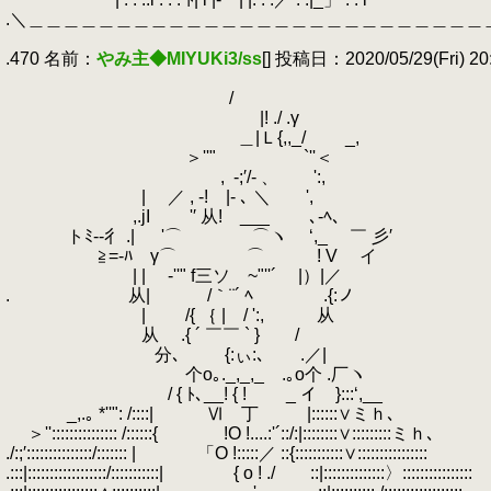
.＼＿＿＿＿＿＿＿＿＿＿＿＿＿＿＿＿＿＿＿＿＿＿＿＿＿＿
.
.470 名前：
やみ主◆MIYUKi3/ss
[] 投稿日：2020/05/29(Fri) 20
.
.
/
.
|! ./ .γ
.
＿|Ｌ{,,_/ _,
.
.
＞''" `''＜
.
,
.
-;′/- 、 ':,
.
| ／ , -! |- ､ ＼ ',
.
,.jI '′ 从! ___ ､-ﾍ、
.
トﾐ--彳 .| '⌒ ⌒ヽ ‘,_ ￣ 彡′
.
≧=‐ﾊ γ⌒ ⌒ゝ ! V イ サ
.
| | ゝ-''" f三ソ ~"''´ |）|／
.
.
从| /｀¨´ ﾍ .{:ノ でっ
.
| /{ ｛ | / ':, 从
.
从 .{ ´ ￣￣ ` } /
.
分､ {:ぃ:､ .／|
.
个o｡._,_,_ .｡o个 .厂ヽ
.
/ { ﾄ､__! { ! _ イ }:::‘,__
.
_,.｡ *''": /::::| Ⅵ 丁 |::::::∨ミｈ､
.
＞''::::::::::::::: /::::::{ !O !....:'´::/:|::::::::∨:::::::::ミｈ､
./:;′:::::::::::::::/::::::: | 「O !:::::／ ::{:::::::::::∨::::::::::::::::
.:::|::::::::::::::::::/:::::::::::| { o ! ./ ::|::::::::::::::〉::::::::::::::::