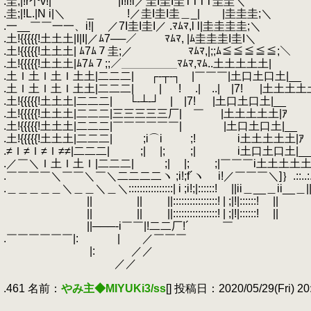
.圭;|!r个v!| |I!i!i／圭I圭I圭TTTT圭圭＼
.圭;|!L.|N i|＼ _ !／圭I圭I圭＿_| |圭圭圭;＼
.一__￣￣一一、i!| ／7I圭I圭I／ .ﾏﾑﾏ,l l|圭圭圭圭;＼
.土!{{{{{!土土土|I|I|／ﾑ7──／ ﾏﾑﾏ, |ﾑ圭圭圭I圭I＼
.土!{{{{{!土土土| ﾑ7ﾑ７圭;／ ﾏﾑﾏ,|;;ﾑ≦≦≦≦≦;＼
.土!{{{{{!土土土|ﾑ7ﾑ７;;／＿＿＿＿＿ﾏﾑﾏ,ﾏﾑ..土土土土土|
.土Ｉ土Ｉ土Ｉ土土|二二二| ┌‐┬‐┐ |￣￣￣|土口土口土|__
.土Ｉ土Ｉ土Ｉ土土|二二二| | ! .| ..| |7! |土土土土土
.土!{{{{{!土土土|二二二| └‐┴‐┘ | |7! |土口土口土|__
.土!{{{{{!土土土|二二二|三三三三三厂| ￣ |土土土土土|ｱ
.土!{{{{{!土土土|二二二|￣￣￣￣￣￣| |土口土口土|__
.土!{{{{{!土土土|二二二| ;i⌒i ;! i土土土土土|ｱ
.≠Ｉ≠Ｉ≠Ｉ≠≠|二二二| ;| |; ;| i土口土口土|__
.／￣＼Ｉ土Ｉ土Ｉ|二二二| ;| |; ;|￣￣￣i土土土土土|ｱ.....................................
.￣￣￣￣＼￣￣＼￣＼二二二二ヽ ;i!;f´ヽ i!／￣￣￣＼]｝.::..:..:..ｰ::::..:..::.:.～.:...::.
.＿＿＿＿＿＼＿＿＼＿＼::::::::::::::::| i ;i!;|::::::! ||ii＿__＿ii__＿||＿＿ii__＿＿i
.
|| || ||::::::::::::::::! | ;|!|::::::! || || 
.
|| || ||::::::::::::::::! | ;|!|::::::!
.
||───‐i￣￣|!二二厂!´ ￣ / ..!:..:-..::::.
.￣￣￣￣￣￣|: | ／￣￣￣ ￣￣￣￣￣￣￣
.
|: ／／ /..|:::
.
／／ / :.;:!.::
.
.461 名前：
やみ主◆MIYUKi3/ss
[] 投稿日：2020/05/29(Fri) 20
.