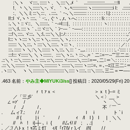
.
:＼ヽ ヾ::::､::::::丶、＼::::＼.ﾒ ｀ ...:::::::::::::::........:::!l .:
.
!、丶＼＼::::::＼ｰ､ヾ、｀ヽ､ﾍ:::::::::::::ヽ::::::::::::::::::i l: .::::
.
:、＼＼ミ:::＼:::、､::::､｀ｰ-､＼::::::::::: : : : : : : : : !.|: : : : : : : : : : : :
.
l!::l ヾ,ヽ丶::::､｀ｰ:､, ぐ丶､,r､ヽへ: : : : : : : : : : : !i: : : : : : : : : : : : : :
.
:､＼丶::ヾ::、＼:::::::､｀ｰ-=l::::|、: : : : : : : : : : : : : ヽ: : : : : : : : : : : :
.
:::＼:l､::::ヽ｀､:::ヾ:::＼｀ﾝｰ---｀ｰ―--: : : : : : : : : : : : : : : : : : : : : :, ':
.
:::!＼::::､ヾ:::､ ＼:!､::::＼＼|::ﾉ: : : : : : : : : : : : : : : : : : : : : : : : : : :,:':::
.
l:::ヽヽ::::ヽ＼:::ヽ＼､::::::,＼ヽ,: : : : : : : : : : : : : : : : : : : : : : : : :／: : 
.
::::::: ＼＼:::､丶::::＼＼:::::､ヽ:::ヽ、: : : : : : : : : : : : : : : : : : : ／: : : : :
.
:::､::::::ヽ ＼:＼＼:::::::ヽ＼:::､＼:::｀ｰ,,,､: : : : : : : : : : : : :, ‐'::::: : : : : 
.
:::!:::ヾ::::::＼ ＼ヽ:::::::、::::＼ヽ::､丶:::-､,=｀二ﾆ=ー--''"三二ニﾆ＝=ｰ-:
.::＼丶:::＼:::::::ヽ丶::::､:::＼:::::::ヾ::::::::＼:::::ﾆ=ー､二ﾆ＝＼: : : : : : : : : : 
.:::＼＼::::::::ヽ:::::::::＼:::::::::::丶:::::::＼:::::::ヽ:::ﾆ=､＝､--ｴ江三二ﾆ＝ー:
.ヽ::::＼ ヽ ＼::::::::::＼:::::::::::::＼:::::ヽ:::::､:::＼::::::､三二＝ー―--､-
.
.463 名前：
やみ主◆MIYUKi3/ss
[] 投稿日：2020/05/29(Fri) 20
.
.
ｒｔｧｘ＜ ＞ｘｔ}-‐= ミ
.
／「三彡' ＼＜〉__ ＞ _
.
∠ =ｧ' / ヽ ＼_ ｀
.
/ ,/ / , 不「￣
.
.
厶ィ7.: / / ｌ i ト ` i
.
// { | i ' / ｨ /l l } l | ＼
.
.
// ﾊ ! i|-┼- ､ｉ { //厶ｲ/ // ; , .:| '
.
' ｀
.
.
／.′/ ∧ﾄｘ！ｬ芯ミ灯 ｨ/{「r7/}/ｒ},イ //!{ 