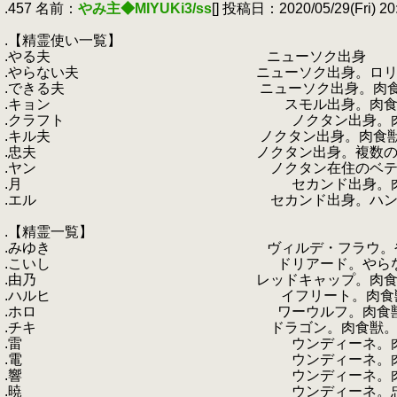
.457 名前：
やみ主◆MIYUKi3/ss
[] 投稿日：2020/05/29(Fri) 20
.
.【精霊使い一覧】
.やる夫 ニューソク出身
.やらない夫 ニューソク出身。ロリコン。添
.できる夫 ニューソク出身。肉食獣の
.キョン スモル出身。肉食獣の被
.クラフト ノクタン出身。肉食獣の
.キル夫 ノクタン出身。肉食獣の被
.忠夫 ノクタン出身。複数の精霊と契約す
.ヤン ノクタン在住のベテラン精霊使
.月 セカンド出身。肉食獣の被害者そ
.エル セカンド出身。ハンターの襲撃
.
.【精霊一覧】
.みゆき ヴィルデ・フラウ。やる夫の性
.こいし ドリアード。やらない夫の性隷。
.由乃 レッドキャップ。肉食獣。できる夫
.ハルヒ イフリート。肉食獣。キョンの性
.ホロ ワーウルフ。肉食獣。クラフトの
.チキ ドラゴン。肉食獣。キル夫の性
.雷 ウンディーネ。肉食獣の性隷四
.電 ウンディーネ。肉食獣の性隷四姉
.響 ウンディーネ。肉食獣の性隷四姉妹
.暁 ウンディーネ。忠夫の性隷四姉妹。