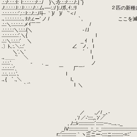
.:.:/:.:.:.:l:
.
l:.:.:.:.:.:/:.:./ }＼:/}:.:.:/:.:.:./:.| `}
./:.:.:.:.:.l:.:.l:.:.:.:./:.:.厶-―:.:/ }:./
.:.:.:.:.:.:.:',:.:.l:.:./:.:./斗- ｀}/ }/ `'＜/
.､:.:.:.:.:.:.:.､:l:/:∠ー' ノ / ` ,
.:.:＼:.:.:.:.:.メｲ￣￣ /
.:.:.:.:.:＼:.:.:.{＼ - /.l
.:.:.:.:.:.:.:'.＼{ l
.:.:＼:.:.:.:'
.
＼ _ ｲ l
.〕ﾄ､:.＼:.:'
.
∠ ノ, l
.
＼'.＼'
.
´ l
.､＿＿`'
.
＼ l
.:.:.:.'、 - .
.
_ ノ
.:.:.:.:.:'、 ￣ 厂￣´
.:.:､:.:.:.'、 l
.､{ ` .,＼ l､
.
｀¨` l
.
＼
.
.
.
.
.
／ ,／/ _､-
.
, '/ ／‐'::::,､ﾝ'／
.
, ./:::ﾚ:::::::::::::´::::::ー--...､.._
.
_iV::::::::::::::::_::_::_:::::::::::::::::::::::::::::::
.
r::'::::::::::::｀ヽ三ニー-::::ニ:::::::::-=ﾆ´