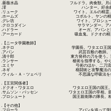
.薔薇水晶 フルドラ。肉食獣。月の性隷。２
.澪 ハンター。紆余曲折を経てエルの
.リューク ワイト。エルの精霊。意外
.ホームズ コボルト。ヤンの精霊。
.グレ坊 ワイト。プロシュートの精霊。名
.クロコダイン サラマンダー。アバンの精霊。
.ハドラー オーガ。アバンと契約する第
.アーカード 吸血鬼。ドクオの精霊。人間へ
.
.【ニータ学園教師】
.ネテロ 学園長。ワタエロ王国最強
.アバン 武芸百般の教師。アバン流殺法を
.清十郎 東方発祥の刀を使う。飛天御剣流
.ランサー 槍術を指導する。やらない夫の個
.エミヤ 弓術のほか、二刀流の指導を行
.ネギ 格闘術と攻撃魔法の指導者。キョ
.ウィル・Ａ・ツェペリ 不思議な呼吸法を使
.
.【王宮関係者】
.ドクオ・ワタエロ ワタエロ王国の国王。なぜ
.サムソン・バッセン ワタエロ王国の宰相。筋肉至
.プロシュート 国王親衛隊の隊長。精霊使い
.
.【その他】
.フローラ アバンを追って学園へ来た謎