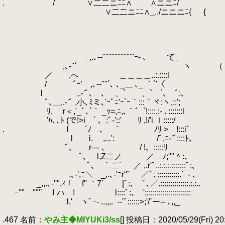
.
.
/ ∨二二ニﾆﾆ∧ ∧ニニﾆ/
.
∨二二ニﾆﾆ∧_../ニニニﾆ{ {
.
.
.
.
.
_,.､-‐''''"""""""'''ｰ- ､ て_
.
,､-''ﾞ ヽ （
.
／ ,へ ＿＿＿＿..:.::::l
.
/ ﾞｰ' ,､-‐''"´､ ､_＿ ､_ ｀`'〈
.
l ,.-'ﾞ､ ､ ゝ、` 、` `､ ﾞ:､
.
ﾞ､＿,.-'ﾞ ,小､ﾐミ､'ｰﾞﾆ'ｰ`ｰ｀:::｀ヾ:ヽ,::';
.
ﾘ, r＜,'_ﾞ､`｀ _ｯ=,ﾆ,､｀゛`!::::,:- ､:::
.
'ﾊ､､ﾄ (で!>i ´ 、:ﾞ‐'::' ﾘ ,!/'i ｌ:::::/
.
.
l ´ﾉ ､ ｀ ﾉﾘ > !:::i
.
l i.
.
,...': /ﾞ,ﾆ-'ﾞ::::ﾄ､
.
ﾞ､ r─- ､ / !、:::::ﾘ
.
ﾞ､ l,Z二ノ ／ ﾉ;''"＾:､
.
ﾞ､ ｀二´ ／ ,.r'ﾞ..:.:.:.:::::::ﾞ:､
.
,､-',ﾆ＼＿_,.､-'ﾆr''ﾞ ／ﾞ､:::::::::::.`ｰ- ､
.
_,,.､-''",ｨ ｢ f" ｀7´ |ﾞ:､ ﾞ､／.::::::::::::::.:.:..
.
.
ｰ''" '''"´ l ハ ! l::::ﾞ:､ ':;:::::::::::::::::::::
.
l,' ヽﾞｰ- ..,,,.
.
-‐'ﾞ::::::>;'/`ー-- ､,,_
.
.467 名前：
やみ主◆MIYUKi3/ss
[] 投稿日：2020/05/29(Fri) 20