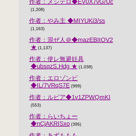
作者：メシテロ◆EV0X7vG/Uc
(1,208)
作者：やみ主 ◆MIYUKi3/ss
(1,163)
作者：混ぜ人＠◆mazEBItOV2
★
(1,137)
作者：使レ無避妊具
◆ubsqzS.Hdg ★
(1,038)
作者：エロゾンビ
◆IL/7VRqS7E
(999)
作者：ルピア◆1v1ZPWQmKI
(553)
作者：らいちょー
◆nCjAKRISxo
(395)
作者：あずももも