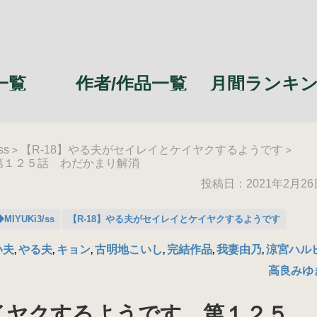
一覧
作者/作品一覧
月間ランキ
ss
【R-18】やる夫がセイレイとケイヤクするようです
>
>
第１２５話 わだかまり解消
投稿日：2021年2月26
IYUKi3/ss
【R-18】やる夫がセイレイとケイヤクするようです
い夫
やる夫
キョン
古明地こいし
完結作品
我妻由乃
涼宮ハル
,
,
,
,
,
,
高良みゆ
イヤクするようです 第１２５