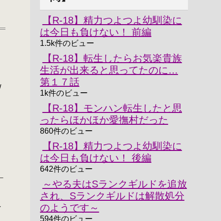
【R-18】精力つよつよ幼馴染に
は今日も負けない！ 前編
1.5k件のビュー
【R-18】転生したらお気楽貴族
生活が出来ると思ってたのに…
第１７話
/
1k件のビュー
【R-18】モンハン転生したと思
ったらほかほか愛撫村だった
860件のビュー
【R-18】精力つよつよ幼馴染に
は今日も負けない！ 後編
642件のビュー
＿
～やる夫はSランクギルドを追放
され、Sランクギルドは解散処分
のようです～
／
594件のビュー