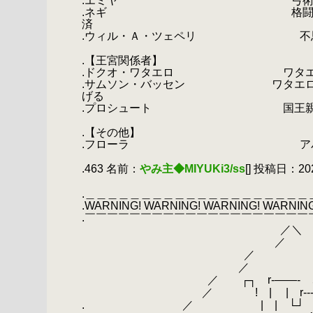
.エミヤ 弓術のほか、二刀流
.ネギ 格闘術と攻撃魔法の指
済
.ウィル・Ａ・ツェペリ 不思議
.
.【王宮関係者】
.ドクオ・ワタエロ ワタエロ王国
.サムソン・バッセン ワタエロ王国の
げる
.プロシュート 国王親衛隊の隊
.
.【その他】
.フローラ アバンを追って学
.
.463 名前：
やみ主◆MIYUKi3/ss
[] 投稿日：2020
.
.＿＿＿＿＿＿＿＿＿＿＿＿＿＿＿＿＿＿＿＿
.WARNING! WARNING! WARNING! WARNING
.￣￣￣￣￣￣￣￣￣￣￣￣￣￣￣￣￣￣￣￣
.
／＼
.
／ 
.
／ 
.
／ 
.
／ ┌┐ r‐――‐ 、
.
／ ! | | r--- 
.
.
／ | | └┘ 