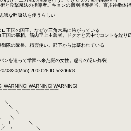
の指導を行う。できる夫の個別指導担当
導者。キョンの個別指導担当。百歩神拳体
な呼吸法を使うらしい
の国王。なぜか三角木馬に跨がっている
宰相。筋肉至上主義者。ドクオと宮中でコントを繰り
長。精霊使い。部下からは慕われている
園へ来た謎の女性。怒りの逆レ炸裂
/03/30(Mon) 20:00:28 ID:5e2d6fc8
＿＿＿＿＿＿＿＿＿＿＿＿＿
! WARNING! WARNING! WARNING!
￣￣￣￣￣￣￣￣￣￣￣￣￣
＼
＼
＼
 ＼
、 ｌ ＼
ノ ﾉ ＼