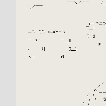
.
￣￣＼／￣￣ /＿_ノ 
＼／￣￣
.
────────────
.
閨
.
.
r―='^ニ⊃ ┌
.
￣__|| ／ ´、 
―'´) ｢)｢) r―='^ニ⊃
.
((__)| └'⌒ヽ
￣ ﾌ／ ￣__||
.
rﾘ (（__)ノ
ﾉ ( | ((__)|
.
/:i:i:i:iV
ヽ⊃ rﾘ
.
〈/＼//i
.
}i:
.
}ｉ
.
}ｉ
.
＿＿＿＿＿＿＿＿}ｉ
.
／ _}
.
／ 
.
/＼＿＿＿＿＿＿＿＿＿
.
/ 
.
/ / 第 １２５ 
.
/ 