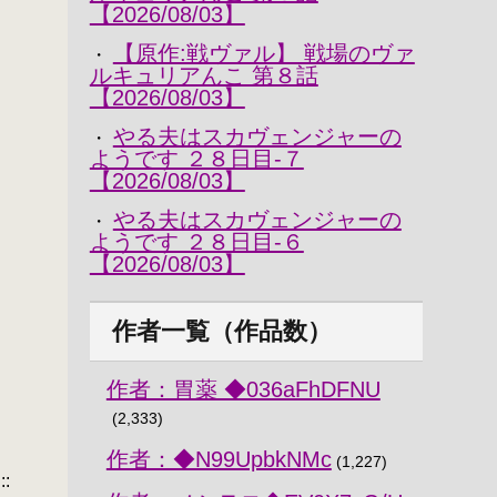
【2026/08/03】
【原作:戦ヴァル】 戦場のヴァ
・
ルキュリアんこ 第８話
【2026/08/03】
やる夫はスカヴェンジャーの
・
ようです ２８日目-７
【2026/08/03】
やる夫はスカヴェンジャーの
・
ようです ２８日目-６
【2026/08/03】
作者一覧（作品数）
作者：胃薬 ◆036aFhDFNU
(2,333)
作者：◆N99UpbkNMc
(1,227)
:::