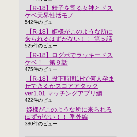
【R-18】精子を司る女神とドス
ケベ天界性活モノ
542件のビュー
【R-18】姫様がこのような所に
来られるはずがない！！ 第５話
525件のビュー
【R-18】ログボでラッキードス
ケベ！ 第９話
475件のビュー
【R-18】投下時間1Hで何人孕ま
せできるかスコアアタック
ver1.01 マッチングアプリ編
422件のビュー
姫様がこのような所に来られる
はずがない！！ 番外編
380件のビュー