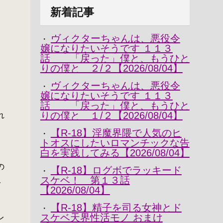
新着記事
ヴィクターちゃんは、悪役令
・
嬢になりたいそうです １１３
話 「戻った」僕と、もうひと
りの僕と ２/２【2026/08/04】
ヴィクターちゃんは、悪役令
・
そ
嬢になりたいそうです １１３
話 「戻った」僕と、もうひと
りの僕と １/２【2026/08/04】
れ
【R-18】淫魔界隈で人気のヒ
・
トオスにしたいロマンチックな告
白を実践してみる【2026/08/04】
の
【R-18】ログボでラッキード
・
スケベ！ 第１３話
で
【2026/08/04】
【R-18】精子を司る女神とド
・
スケベ天界性活モノ おまけ
レ