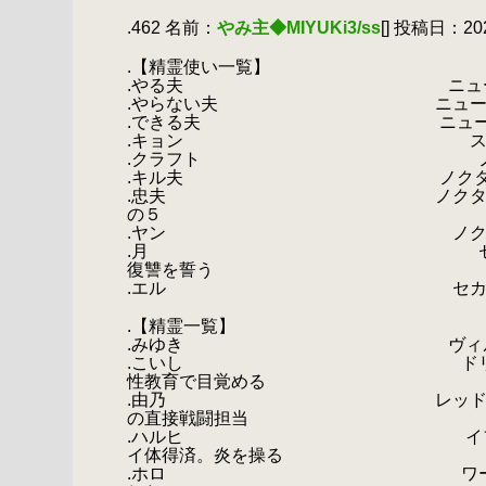
.
.462 名前：
やみ主◆MIYUKi3/ss
[] 投稿日：2020
.
.【精霊使い一覧】
.やる夫 ニューソ
.やらない夫 ニューソク出身。
.できる夫 ニューソク出身
.キョン スモル出身。肉
.クラフト ノクタン出身
.キル夫 ノクタン出身。
.忠夫 ノクタン出身。複数の
の５
.ヤン ノクタン在住のベテラ
.月 セカンド出身。肉食獣
復讐を誓う
.エル セカンド出身。ハン
.
.【精霊一覧】
.みゆき ヴィルデ・フラウ。
.こいし ドリアード。やらな
性教育で目覚める
.由乃 レッドキャップ。肉食
の直接戦闘担当
.ハルヒ イフリート。肉食獣
イ体得済。炎を操る
.ホロ ワーウルフ。肉食獣。