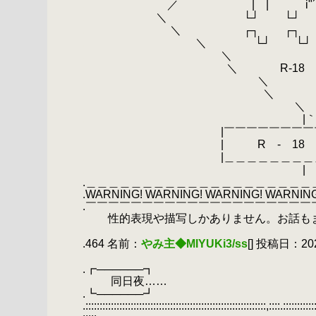
.
／ | | i
.
＼ └┘ └
.
＼ ┌┐ ┌
.
＼
.
└┘ └
.
＼ 
.
＼ R-18
.
＼ 
.
＼
.
.
＼ 
.
|｀´
.
|￣￣￣￣￣￣￣￣￣￣
.
| R - 18 注
.
|＿＿＿＿＿＿＿＿＿＿
.
| 
.＿＿＿＿＿＿＿＿＿＿＿＿＿＿＿＿＿＿＿＿
.WARNING! WARNING! WARNING! WARNING
.￣￣￣￣￣￣￣￣￣￣￣￣￣￣￣￣￣￣￣￣
.
性的表現や描写しかありません。お話も
.
.464 名前：
やみ主◆MIYUKi3/ss
[] 投稿日：2020
.
.┏──────┓
.
同日夜……
.┗──────┛
.::::::::::::::::::::::::::::::::::::::::::::::::::::::::::::::::,::::.::::::::::