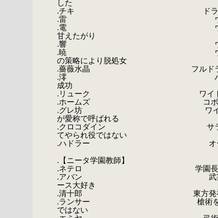
した
.チキ ドラゴン。肉食獣。
.雷 ウンディーネ。肉食獣
.電 ウンディーネ。肉食獣
甘えたがり
.響 ウンディーネ。肉
.暁 ウンディーネ。忠夫の
の策略により脱処女
.薔薇水晶 フルドラ。肉食獣。
.澪 ハンター。紆余曲折を
成功
.リューク ワイト。エルの
.ホームズ コボルト。ヤン
.グレ坊 ワイト。プロシュー
が愛称で呼ばれる
.クロコダイン サラマンダー。
てやられ役ではない
.ハドラー オーガ。アバンと
.
.【ニータ学園教師】
.ネテロ 学園長。ワタエロ
.アバン 武芸百般の教師。ア
ース大好き
.清十郎 東方発祥の刀を使う。
.ランサー 槍術を指導する。や
ではない