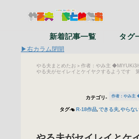
新着記事一覧
タグ
▶右カラム閉開
やる夫まとめたお
作者：やみ主 ◆MIYUKi3/
>
やる夫がセイレイとケイヤクするようです 
作者：やみ主 ◆M
カテゴリ-
タグ-
R-18作品
できる夫
やらな
,
,
やる夫がセイレイとケ