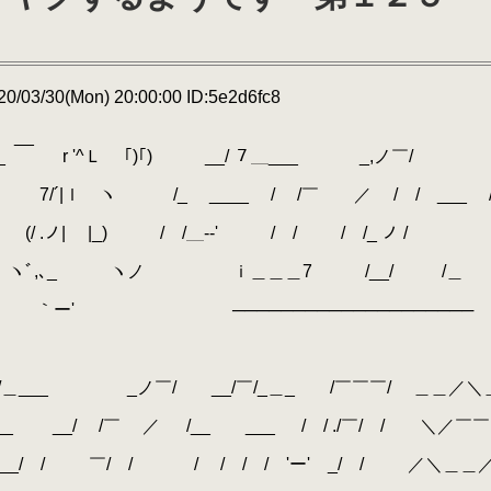
/03/30(Mon) 20:00:00 ID:5e2d6fc8
_
r '^Ｌ ｢)｢) __/ ７＿___ _,ノ￣/
_ 7/´|ｌ ヽ /_ ____ / /￣ ／ / / ___ 
 .ノ| |_) / /＿--' ￣/ / / /_ ノ /
ﾞ,､_ ヽノ ｉ＿＿＿7 /__/ /＿
──────────────
ノ￣/ __/￣/_＿_ /￣￣￣/ ＿＿／＼
￣ ／ /__ ___ / / ./￣/ / ＼／￣￣
￣/ / / / / / 'ー' _/ / ／＼＿＿