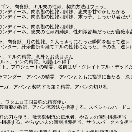
キル夫の性隷。契約方法はフェラ。
の性隷四姉妹。忠夫を甘やかしたがる
の性隷四姉妹。末っ子。しっかり者だが
食獣の性隷四姉妹。
性隷四姉妹。性知識皆無だったが薔薇水
月の性隷。２人っきりになった瞬間を狙って逆レ
経てエルの性隷になった。その夜、逆レ
精霊。意外とお茶目さん
の精霊。戦闘は不得手
トの精霊。名前はザ・グレイトフル・デッド
アバンの精霊。アバンとともに指導に当たる。決
契約する第２精霊。アバンの切り札
王国最強の精霊使い
バン流殺法を指導する。スペシャルハードコ
飛天御剣流の伝承者。やる夫の個別指導担当
らない夫の個別指導担当。サウスパークネタ担