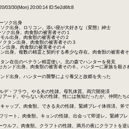
/03/30(Mon) 20:00:14 ID:5e2d6fc8
ク出身
ロリコン。添い寝が大好きな（変態）紳士
。肉食獣の被害者その１
食獣の被害者その２
。肉食獣の被害者その３
肉食獣の被害者その４
精霊と契約する希少な存在。肉食獣の被害者
ン精霊使い。北の森でハンターを発見
の被害者その６。ハンターに家族を殺さ
ターの襲撃により養父と故郷を失った
やる夫の性隷。母乳体質。両穴開発済
い夫の性隷。性には無知だったが、仲間たち
獣。できる夫の性隷。緊縛プレイ体得済。斧
。キョンの性隷。出会って即逆レ。緊縛プレ
クラフトの性隷。満月の夜にクラフトを逆