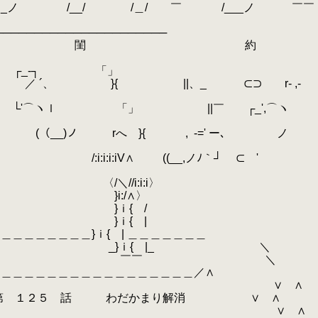
/__/ /＿/ ￣ /___ノ ￣￣
──────────
 約
_‐┐ 「」
}{ ||、_ ⊂⊃ r‐ ,-
ｌ 「」 ||￣ ┌_',⌒ヽ
 rへ }{ ,
.
-=' ー､ ノ
∧ ((__,ノﾉ｀┘ ⊂ '
:i:i〉
/∧〉
{ /
{ |
{ | ＿＿＿＿＿＿＿
ｉ{ |_ ＼
￣￣ ＼
＿＿＿＿＿＿＿＿＿＿／∧
/ ∨ ∧
話 わだかまり解消 ∨ ∧
/ ∨ ∧