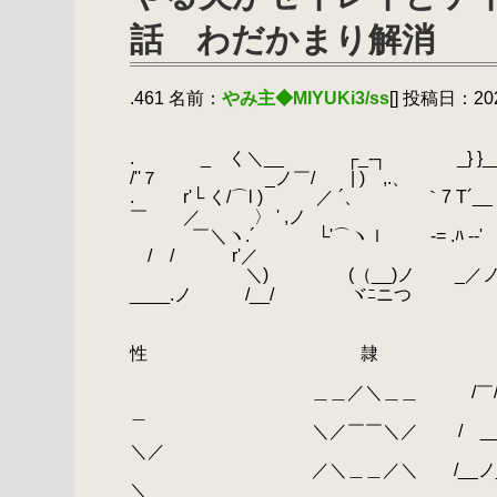
話 わだかまり解消
.461 名前：
やみ主◆MIYUKi3/ss
[] 投稿日：2020
.
.
_
.
.
_ く＼__ ┌_‐┐ _} }__ 
/''７ _ノ￣/ | ) ,.、
.
.
r'└ く/⌒l ) ／ ´、 ｀7 T´_
￣ ／ 〉 ' ,ノ
.
￣＼ヽ.´ └'⌒ヽｌ -= .ﾊ -‐' (/
￣/ / r'／
.
＼) (（__)ノ _／ノ ヽ
____.ノ /__/ ヾﾆニつ
.
｀ー' ──────
.
性 隷
.
.
＿＿／＼＿＿ /￣/＿___ _
＿
.
＼／￣￣＼／ / ___ __/ /
＼／
.
／＼＿＿／＼ /__ノ__/ / 
＼