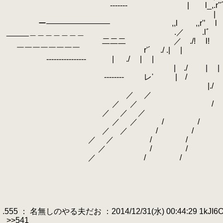
.
‐‐‐‐--- | l_,.r''
.
| ,.､r'! /
.
ー―――――――― ,,l ,,r'’ l 
.
_____＿＿＿＿＿＿＿ .／ .l
.
二二二 ／ ./! l! lﾞ／
.
￣￣￣￣￣￣￣￣ r'´ ./ .| | 
.
--------‐‐‐‐‐‐‐‐ | ./ | | ／| .| ,
.
| ./ | | | 
.
---‐‐‐‐‐ レ' | / .| ./
.
|./ l/ 
.
／ ／ ;
.
／ ／
.
／ ／ ／ 
.
／ ／ / / | 
.
／ ／ / / |
.
／ ／ / / |
.
／ / / | 
.
／ / / |
.
.
.
『昼戦へと
.
.
.555 ： 名無しのやる夫だお ：2014/12/31(水) 00:44:29 1kJI6O
.
>>541