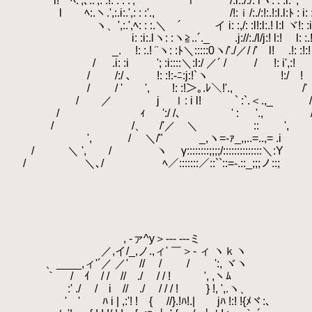
.
.
i! ﾍ:',､:.',: :!: : : :', ｌ `' /:i.:/:/: lヽ: : :l: ',
.
l ﾍ:.ヽ.',:.i:.',: : :'., /!:ｉ/:./:!:.!:
.
ヽ、',:.',ﾍ: : :.＼ ´ イ i: :,/: :l!:l:.! l:l ヾ!: :i
.
i: :i:.lヽ: :ヽ≧..´._ .j://:./l/j:! l:
.
_.
.
!: :.! ¨ヽ: :ﾄ＼:::::0ヽ/'./／/ /' l! .!: :!:!
.
.
/ .i: :i '; :i::::＼:l:/ ／´ / / !: i',:!
.
.
/ /:/ ､ !: :!:-ﾆ:j:!`ヽ !:/ !
.
/ / ' ', !: :!＞｡.ﾚ＼!'., /'
.
/ ／ j ｌ: i l! ` :`.＜.,_ 
.
.
/ ｨ ':/ /、 ' :
.
'., 
.
.
/ /、 /'／ ＼ ::
.
',
.
', / ＼/" _,ヽ=-ｧ_,,..=..,= .i
.
/ ＼ ', / ヽ γ::::::::;;;;/::::::::::::::＼:Y
.
.
/ ＼､/ ﾍ／:::::::／::``::=-.::_;;;ノ::;
.
.
.
.
.
.
, -ァ^y＞--- ‐‐-ミ
.
／,イ/_,ノ.,ィ' ￣＞- ィ ヽｋヽ
.
ゝ、____,ィ'´／ ／' // / / ':, ヾヽ
.
｀￣ / ｲ / / // ./ / / ! ', ,ヽﾑ
.
:' ./ / i // ./ / / / ! } !, ',.ヽ、
.
' ' ﾊ i | ,:'! ! { //}.!ﾊ!.| jﾊ !:! !{ﾒヾ:、