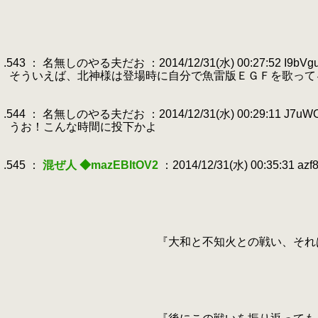
.
.
.
.
.543 ： 名無しのやる夫だお ：2014/12/31(水) 00:27:52 I9bVgu
.
そういえば、北神様は登場時に自分で魚雷版ＥＧＦを歌って
.
.
.544 ： 名無しのやる夫だお ：2014/12/31(水) 00:29:11 J7uW
.
うお！こんな時間に投下かよ
.
.
.545 ：
混ぜ人 ◆mazEBItOV2
：2014/12/31(水) 00:35:31 azf
.
.
.
.
.
.
『大和と不知火との戦い、それは象に挑
.
.
.
.
.