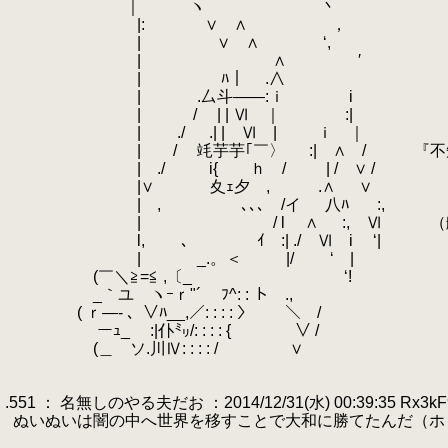
.
｜ ヽ 丶
.
|: ∨ ∧ ，
.
| ∨ ∧ ‘,
.
| ∧ ′
.
| ﾊ｜ .∧
.
| .厶斗――:ｉ i
.
| / | | Ⅵ ｜ :|
.
| ./ .| | Ⅵ | ｉ ｜
.
| / 竓芋芋｢￣〉 :| ∧ / 『不知火が
.
| ./ i{ ｈ / | / ∨ /
.
|∨ 夊ｪ夕 , .∧
.
∨
.
| , ､､､ /イ 八ﾊ
.
:,
.
| / l ∧
.
:, Ⅵ （
.
l, ､
.
ｲ :| ./ Ⅵ i
.
‘|
.
| _.。＜ |/ ‘ |
.
(￣＼≧=≦ ,〔_ ‘!
.
_｀ユ ヽｰｒ"´ ﾌ^: : ト .,
.
( ｒ―‐ 、∨ﾊ__,／: : : : 〉 ＼ /
.
ーｭ_ :|仆㍉/: : : : { ∨ /
.
(＿ ソ.川Ⅳ: : : : / ∨
.
.
.551 ： 名無しのやる夫だお ：2014/12/31(水) 00:39:35 Rx3kF
.
ぬいぬいは闇の中へ世界を移すことで大和に勝てたんだ（ホ
.