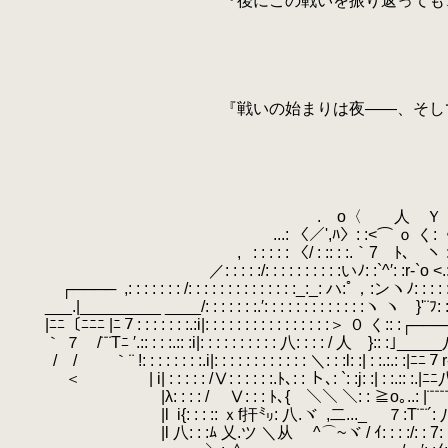
.
『後にこの戦いを振り返っても、語られ
.
.
.
.
.
.
『戦いの始まりは夜――、そして
.
.
.
.
.
.
.ゝo〈 人 Ｙ ﾌゝo
.
...: 〈／',ﾊ〉: :<⌒ ｏ く:〈/:.ヽゝ
.
,
.
: : : : : 〈/ : :: : :.｀7 ﾄ､ ヽ 
.
／: : : : :/: : : : : : : : : :いﾉ: :`^′: :r-`o <.::
.
┌────
.
,: : : : : : : /: : : : : : : : : : : : : :_:_: ハ:ﾟ，:ンヽﾉ: : : 
.
___.|_________ ____/: : : : : : :.′: : : : : : : : : : : : :ヽ ヽ }'¨ﾌ: : : : 
.
|ﾆﾆ〔ﾆﾆﾆ |ﾆ７: : : : : : :.:i|: : : : : : : : : : : : : : : :＞ ０ く:: :┌──
.
｀ ７ /¨¨Tﾆ ′.:: : : :.:: :i|: : : : : : : : : : 八: : : : / 人 }:: :｣_____八
.
.
/ / ｀¨ !: : : : : : : :.i|: : : : : : : : : : : : ＼: : :l: :| : :.:.: :|ﾆﾆ７r
.
ゝ＜ | i| : : : : : /Ⅴ: : : : : :.ﾄ､: : ト､: `: :j: :| : :.:: :.|ﾆ
.
|λ: : : : / Ⅴ: : : ﾄ､{ ＼＼ ＼: : ≧o｡..: |¨¨¨¨
.
|l
.
i{: : : :: ｘf扞㍉: 八.ヾ
.
,二..._ ７:T¨¨´: 八i|: 
.
|l 八: : :ﾑ 乂.ツ ＼从 ^⌒~ヾ / ｲ: : : :/: : 7: