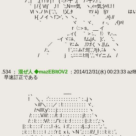
.
ﾉ ,'| ,{ ! ! !/ | ! { -:ｧ‐十 ',{ / ‐十ﾉ.! :, ｀ ´
.
｀ | / { Ⅵj' ,! ! ':,N==気 ヽ,ｨ=気:}ﾊﾘ.! !
.
.
Ⅵヽ.ﾉ !ﾊ { ',':, !乂,ﾀ ﾏｿ ﾑ} !jｿ
.
ﾄ{ ノイヽ!'＞', ヽ ヽ､ ' .ﾊ} //
.
｀ ヾゝ｀ヾ、 ｒ‐, ,ｲ}ﾊ!
.
r〈:＞s。 __ イ
.
,.ィ( ｀＞:.、 !〉 ﾏ,-..、
.
-イヾﾆﾑ、 fムjﾒ、 }:', ':,
.
／ ｀ ﾏﾆム .!ﾌ:fくヽ.|!ム ヽ
.
ﾉ:、 ! ',ﾆﾆム!':!!|',',ﾏjﾄ,ﾆﾑ ヽ
.
/ ｀ j :,ﾆﾆニ!:!!| ',',ヾr'ニム /
.
.
.534 ：
混ぜ人 ◆mazEBItOV2
：2014/12/31(水) 00:23:33 azf
.
早速訂正である
.
.
.
, ､
.
.
.
-―-
.
.
.
.
! ＼ ,
.
:´: : : : : : : : : : : :｀: ..jヽ
.
ヽ///＼: : :／ : !: : : : : : : : : : ヾ、
.
/:ﾍ////,y': : : j: : : : : : : : : : : : : ヽ
.
/: : : :.V///: : : /!: :l : : : : : : : : j!: : : 'ヽ
.
/: : l: : : :V/: : :./''i: : i: :! : : : : : ∥:.!: : :',:ヽ
.
∥: : l: : : : i' : : :.! ‐ﾄ:、i :l',: : : : :/j.:.;l : : : ',: '.,
.
; i: : : !: : : :ｌ.: : :'rミｘi､ヽN ',: : : //:/_l