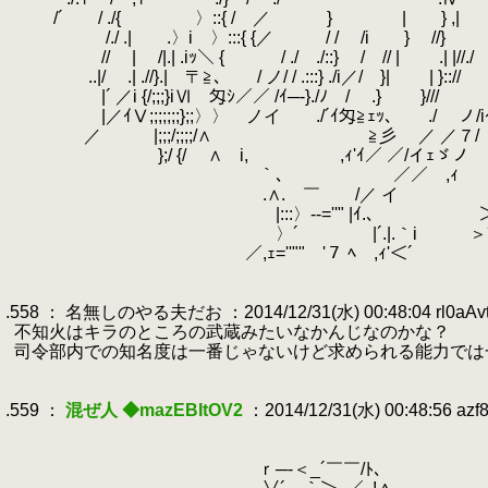
.
/´ / ./{ 〉::{ / ／ } | } ,|
.
/./ .| .〉i 〉:::{ {／ / / /i } //} |/
.
// | /|.| .iｯ＼ { / ./ ./::} / // | .| |//./
.
..|/ .| .//}.| 〒≧､ / ノ/ / .:::} ./i／/ }| | }:://
.
|´ ／i {/;;;}iⅥゝ匁ｼ／／ /ｲ─-}./ﾉ / .} }///
.
|／ｲⅤ;;;;;;;};;〉〉 ノイ ./´ｲ匁≧ｪｯ､ ./ ノ/i
.
／ |;;;/;;;;/∧ ゝ≧彡 ／ ／７/
.
};/ {/ ∧ i, ,ｨ'ｲ／ ／/イｪゞノ
.
｀､ ／／ ,ｨ￣￣{;;＼
.
.∧.ゝ￣ /／ イ ヽ
.
|:::〉-‐=''" |ｲ.､ ＞´
.
〉´ |´.|.｀i ＞´
.
／,ｪ=''""￣'７ ﾍ ,ｨ'＜´ ／
.
.
.558 ： 名無しのやる夫だお ：2014/12/31(水) 00:48:04 rl0aAv
.
不知火はキラのところの武蔵みたいなかんじなのかな？
.
司令部内での知名度は一番じゃないけど求められる能力では
.
.
.559 ：
混ぜ人 ◆mazEBItOV2
：2014/12/31(水) 00:48:56 azf
.
.
.
ｒ─‐＜_´￣￣/ﾄ､