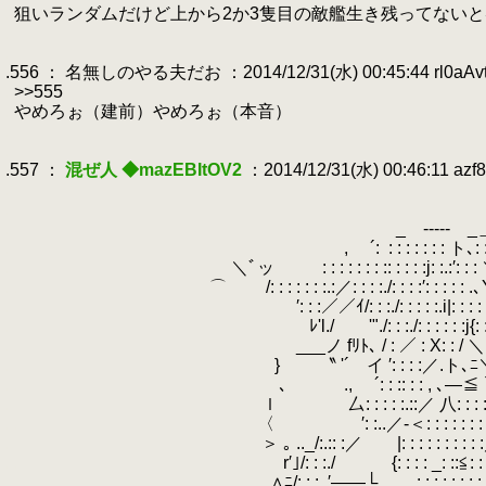
.
狙いランダムだけど上から2か3隻目の敵艦生き残ってないと昼
.
.
.556 ： 名無しのやる夫だお ：2014/12/31(水) 00:45:44 rl0aAv
.
>>555
.
やめろぉ（建前）やめろぉ（本音）
.
.
.557 ：
混ぜ人 ◆mazEBItOV2
：2014/12/31(水) 00:46:11 azf
.
.
.
_ ----- _
.
, ´:
.
: : : : : : : 
.
＼ﾞッ
.
.
: : : : : : : :: : : : :j: :.:′: : 
.
.
⌒ /: : : : : : :.:／: : : :./: : : :′: : : : : .
.
′: : :／／ｲ/: : :./: : : : :.i|: : : : : : 
.
ﾚ'l./ '"./: : :./: : : : : :j{: : : : : :
.
.
___ノ fﾘﾄ､ / : ／ : Χ: : / ＼ : 〈〉＊
.
} 〝 '´ イ ′: : : :／.ト､ﾆ＼ : : : i|
.
.
､ ., ´: : :: : : , ､―≦ ＼_.〉 : /
.
ｌ 厶: : : : :.::／ 八: : : : : : : : :./:
.
.
〈 ′: :..／-＜: : : : : : : : : : 
.
＞ ｡ .._/:.:: :／ |: : : : : : : : : :／: : : 
.
.
r′｣/: : :./ {: : : : _: ::≦: : : 
.
.
∧ﾆ/: : : .′――└￣ ,: : : : : : : : :./: 