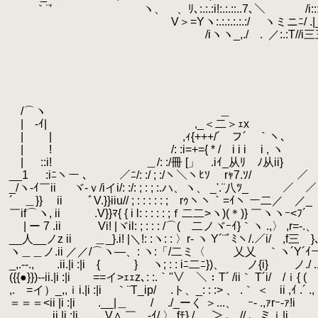
.
｀¨′ ヽ、 、ﾘ､:.:.:i!:.:.::..7､＼ /i
.
V＞=Yヽ:.:.:.:.:.:/ ヽミニﾆ/ .|__!＿
.
/iヽヽ_,./ .
.
／:.:T/
.
.
.
.
.
.
/⌒ヽ ＿
.
|ゞ-ｲ| ,_＜二＞
.
| | ,ｨ{+++/´ フ´￣｀ヽ、
.
| ! /: :i=+={ * / i i i i ,
.
|
.
::i! ＿/: :/冊 [」 .iｲ_从ﾘ ﾉ从ii
.
__1
.
:iﾆヽー 、 ／ﾆ/: :/ ; :/ヽ＼ヽﾋｿ rｬ7.ｿ/ ／
.
_/ヽ-ｲ￣ii ヾ-ｖ/iイi/: :/: ; : ; :.ハ、ヽ、 _'.¨八ﾂ
.
´ ＿}} ii ﾞV.}}iiu// ; : : : : : ; rｩヽヽ｀=ｲヽ ー二／ 
.
￣if⌒ヽ, ii .V}}ﾏ{ { i l: : : : : ;ｆ二二>ヽ)(＊)} ￣ヽヽｰ<ﾌ´ 
.
| ー 7 .ii Vi! |ヾil: ; : : : /⌒( 二ノヾｰｲ}｀ヽ .,〉 ,r=-.
.
__人__ノz ii ＿_}.i! |＼!: :ヽ: : 〉r- ヽ Y´¨ﾞﾐヽ/.／i/ ,f三 
.
ヽ＿＿ノ.ii ／／/⌒ヽ―、: ヽ:「/二ミ〈 乂乂 ｀ヽ´Y´
.
_,.--., .ii.|i :|i { } ヽ; : : iﾆ二ﾆ})、 ノ{i} ノ./ 
.
({{●}})--ii.|i :|i ゝ==イ>ｪｪz､: :.｀''∨ ＼：T´ /ii｀ T´i/
.
,.ゞ=イ）_,,ｉi.|i :|i ｀¨T_ip/ .ト、_: : :> 、 .｀ ＜ ii ,ｲ .
.
＝＝＝<ii |i :|i .__|＿ / ./_ーく ＞...、 ｰ- .,ｧrｰ-ｧ
.
＿＿＿_,ii |i :|i__ V∧ ￣ゝ-ｲ/ 〉 fﾓ} / .＞ 、.// 、ミｉ|i !