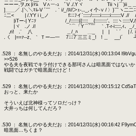
.
ーーー.ヲ,rx |iﾏﾑ V∧ー-ｭ ﾞV ./.Yヾ Tiiヽj⌒)ii＿
.
]＿＿／ .|＼＼ﾏﾑ-V ´￣ .｀i/_/ﾇ//＞ｪ-..._,ィ个-∨ / 〉}￣ヽ二二ﾆ//_
.
ﾆ二< | /.YY i i_ノ fﾆﾆﾌイ´::::::/:::::::i:::::::i::::::::V
.
|iTー-| Yﾆｿ￣ /_/:::::::{{:::::__{::::::::::'、::::ヽ:::
.
|ヾ .ノ .i! ´⌒「Y⌒´￣ ｀.T-r-i:::::,ｨ、_ﾉ_{_|
.
,ri! .¨ 八 ＿/_ﾊ ＿_ | | ｀´ | /.ｉ ｉ 
.
.〈 |==ｧ--z、｀ Ｔー―一 7ﾆﾆ7´三三ミ_! ! ＿ __i´ ゞ 
.
.
.528 ： 名無しのやる夫だお ：2014/12/31(水) 00:13:04 I9bVgu
.
>>526
.
やる夫を夜戦でキラ付けできる那珂さんは暗黒面ではないか
.
戦闘ではガチで暗黒面だけど！
.
.
.529 ： 名無しのやる夫だお ：2014/12/31(水) 00:15:12 Cd5a
.
おっと、来たか
.
.
そういえば北神様ってソロだっけ？
.
大井っちは何してんだろ？
.
.
.530 ： 名無しのやる夫だお ：2014/12/31(水) 00:16:42 F9ymC
.
暗黒面…ちくま？
.