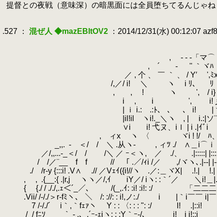
.
提督との夜戦（意味深）の暗黒面には全員堕ちてるんじゃね
.
.
.527 ：
混ぜ人 ◆mazEBItOV2
：2014/12/31(水) 00:12:07 azf
.
.
.
, - ‐ -「マ⌒ヽ
.
, ´ - '' ｀ヾﾊ 
.
／ , 个 、 ￣ ｀ 、 / Y′ ',ﾐx
.
/,／/ i! ＼ ヽ i ﾘ、 ﾘ
.
, , ! ヽ ', / i} ,
.
i , i ', i! 彡i!
.
| ｉ i.: .:ﾄ、 、 、 i! |ヽii
.
|il!il ヽi!._＼ヽ , | i.:|ソ¨
.
∨i i! 弋ヌ、iｌ | i .|ｲﾞi
.
, ィx ヽ
.
〈 ヾi ! !/ゞﾊ
.
_,,.
.
- ＜/ / ＼ .从ヽ- , ィﾂ ./ ∧＿i⌒ｉ i⌒
.
／/,,...-_＜/ / /＼ ／ ｰ＜ヽ, ／ ./、
.
.|:::::| |:::
.
/ /／¨__ f f // 「 .／/ｨi /／ ,/ヾヽ､.|--| |--!.|--
.
./ /r-y {:::i! .V∧ .// ／Vｪｲ({i!//ヽ .／:＿ヾX| .!.| !.
.
, ,
.
.{__:{ .|r,j ヽヽ／/,ｲ iY／/ iヽ: :｀´／ ＼i!＿|.|＿
.
{ {./ / ././,.ｪ＜´_／、 /(_,.ｲ: :i! :i!: :/ 「二
.
.Vii/ /-/./＞r-fﾐヽ、 ＼ /: ://: : i!,ノ:./ i |｀i￣￣ i|
.
7 /-/./´ i｀,｀fｪｧヽ Y : : 〈: : : ": :/ l! .|:
.
/_/ fﾆｿ ｀ - .、.´ｰ-ｪiヽ: : :Y｀ｰ-/、 i! i i!