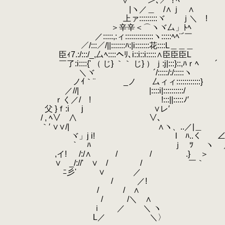
.
∨´￣｀＞､／
.
! ﾍ
.
|ヽ／＿ /∧ｊ ∧
.
上ァ:::::::::ヾ ｊ＼ !
.
＞辛辛＜⌒ヽヾ厶」ﾄﾍ
.
／:::::,:ィ::::::::::::::ヽ:::::ﾍﾍ¨´￣
.
／/:::／/||:::::::ﾊ:|i:::::::花::::L＿＿＿
.
臣ｨ7.:/:::/_,厶ﾍ::::ヘﾘ､i::i::i:::::∧臣臣臣L
.
￣了:i::::{' （ じ} ｀｀ じ} ）ｊ:j|:::}::
.
＼ヾゝ ´/:::::/:/:::::ヽ
.
.
ノｲ｀¨ ゝ _ノ 厶ィィ::::::::
.
／//| |::::i|::::::::
.
ｒく／/ ! !:::||:::::ﾉ
.
父 }ｆ:i j ∨レ′ / 
.
/ , ﾍ∨ ∧ ∨､ / 
.
｀′ ∨∨/| ∧ヽ、..／|＿ ./
.
ヾ」j i! l ﾊ..く ∠
.
｀ ﾊ ｊゝﾂ
.
ヽ 
.
,イ! /:/∧ / / .} ＞ 〃 /
.
∨ゝ_/://' ∨ / / ￣｀ ,
.
ゞﾆ彡' ∨ ／ 
.
/ ／!
.
/ / ∧ /
.
/ /＼ ∧ / 
.
ｉ ／ ＼ ヽ 〃 
.
L／ ＼〉 /