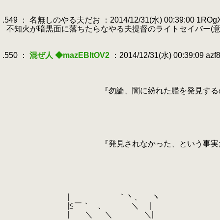
.
.
.549 ： 名無しのやる夫だお ：2014/12/31(水) 00:39:00 1ROg
.
不知火が暗黒面に落ちたらなやる夫提督のライトセイバー(意
.
.
.550 ：
混ぜ人 ◆mazEBItOV2
：2014/12/31(水) 00:39:09 azf
.
.
.
.
『勿論、闇に紛れた艦を発見するのは容
.
.
.
.
.
.
『発見されなかった、という事実だけなら
.
.
.
.
.
.
| ｀丶、 ヽ
.
|≦￣｀ 、 ＼ ｜
.
| ＼
.
＼ ＼|