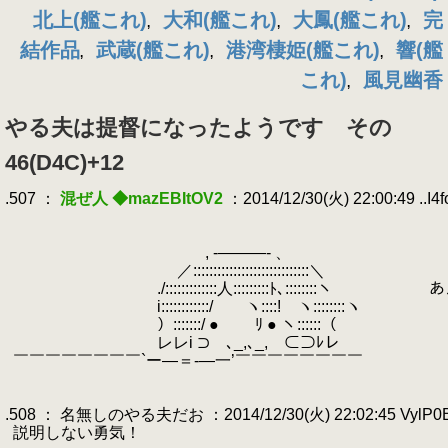
北上(艦これ)
大和(艦これ)
大鳳(艦これ)
完
,
,
,
結作品
武蔵(艦これ)
港湾棲姫(艦これ)
響(艦
,
,
,
これ)
風見幽香
,
やる夫は提督になったようです その
46(D4C)+12
.507 ：
混ぜ人 ◆mazEBItOV2
：2014/12/30(火) 22:00:49 ..I4f
.
.
.
, -―――- 、
.
／:::::::::::::::::::::::::::::＼
.
./:::::::::::::人:::::::::ﾄ､::::::::
.
i::::::::::::/ ヽ::::! ヽ::::::::ヽ
.
）:::::::/ ● ﾘ ● ヽ::::::（
.
レレi ⊃ ､_,､_, ⊂⊃ﾚレ
.
￣￣￣￣￣￣￣￣`ー―＝-―一’￣￣￣￣￣￣￣￣
.
.
.508 ： 名無しのやる夫だお ：2014/12/30(火) 22:02:45 VylP0B
.
説明しない勇気！