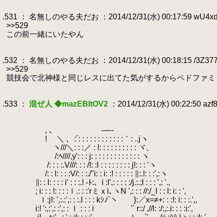
.
.531 ： 名無しのやる夫だお ：2014/12/31(水) 00:17:59 wU4x
.
>>529
.
この前一緒にいたやん
.
.
.532 ： 名無しのやる夫だお ：2014/12/31(水) 00:18:15 /3Z37
.
>>529
.
競技会で北神様と同じレスに出てた気がするからペドファミ
.
.
.533 ：
混ぜ人 ◆mazEBItOV2
：2014/12/31(水) 00:22:50 azf
.
.
.
, ､
.
.
.
-―-
.
.
.
.
! ＼ ,
.
:´: : : : : : : : : : : :｀: ..jヽ
.
ヽ///＼: : :／ : !: : : : : : : : : : ヾ、
.
/:ﾍ////,y': : : j: : : : : : : : : : : : : ヽ
.
/: : : :.V///: : : /!: :l : : : : : : : : j!: : : 'ヽ
.
/: : l: : : :V/: : :./''i: : i: :! : : : : : ∥:.!: : :',:ヽ
.
∥: : l: : : : i' : : :.! ‐ﾄ:、i :l',: : : : :/j.:.;l : : : ',: '.,
.
; i: : : !: : : :ｌ.: : :'rミｘi､ヽN ',: : : //:/_l
.
.
ｌ:j!: ',:.:',: : :.l : : : kｼﾉ`ヽ }:／x=≠+: : :!: i: : :.',,
.
i:! ':,:',: :',: : ｌ : : : i '´ r::/ ,//l: :/