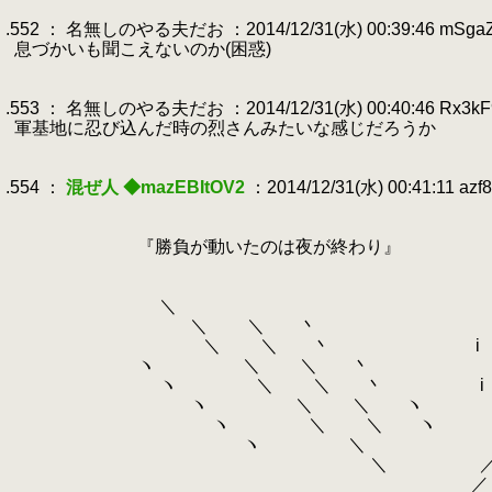
.
.552 ： 名無しのやる夫だお ：2014/12/31(水) 00:39:46 mSga
.
息づかいも聞こえないのか(困惑)
.
.
.553 ： 名無しのやる夫だお ：2014/12/31(水) 00:40:46 Rx3kF
.
軍基地に忍び込んだ時の烈さんみたいな感じだろうか
.
.
.554 ：
混ぜ人 ◆mazEBItOV2
：2014/12/31(水) 00:41:11 azf
.
.
.
『勝負が動いたのは夜が終わり』
.
.
.
＼ 
.
＼ ＼ 丶
.
＼ ＼ 丶 i |
.
ヽ ＼ ＼ 丶 i
.
ヽ ＼ ＼ 丶 i
.
ヽ ＼ ＼ ヽ 
.
ヽ ＼ ＼ ヽ i 
.
ヽ 
.
＼ ／! ,,.
.
／ lﾞ ,,､r'´