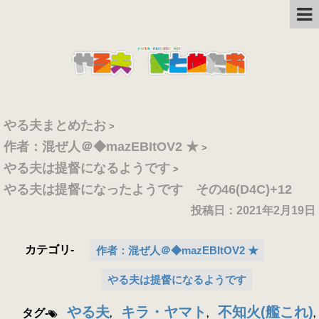
やる夫まとめたお
>
作者：混ぜ人＠◆mazEBItOV2 ★
>
やる夫は提督になるようです
>
やる夫は提督になったようです その46(D4C)+12
投稿日：2021年2月19日
カテゴリ-
作者：混ぜ人＠◆mazEBItOV2 ★
やる夫は提督になるようです
やる夫
キラ・ヤマト
不知火(艦これ)
タグ-
,
,
,