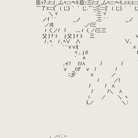
.
臣ｨ7.:/:::/_,厶ﾍ::::ヘﾘ.臣::三/:::/_,厶ﾍ::::ヘﾘ､i::i::i:
.
￣了:i::::{' （ じ} ｀｀ じ.￣:;三::::{' （ じ} ｀｀ じ} ）ｊ
.
＼ヾゝ ´.三ヾゝ ´/:::::/:/:
.
.
ノｲ｀¨ ゝ _ノ .三｀¨ ゝ _ノ 厶ィィ:::::
.
／//| .／/三 |::::i|::::::
.
ｒく／/ ! ....ｒく／/三三 !:::||::
.
父 }ｆ:i j 父 }ｆ:i 三 ∨
.
/ , ﾍ
.
/ , ﾍ∨ ∧ ∨､
.
｀
.
｀′ ∨∨/| ∧
.
ヾ」j i! l ﾊヽ
.
｀ ﾊ ｊゝﾂ 
.
,イ! /:/∧ / / 〈 ﾄ
.
∨ゝ_/://' ∨ / / !」
.
ゞﾆ彡' ∨ ／
.
/ ／!
.
/ / ∧
.
/ /＼ ∧
.
ｉ ／ ＼ ヽ
.
L／ ＼〉
.
.
.
.
.
.
,
.
.-‐: : ‐-
.
.