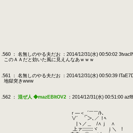
.
ヽ/
.
〃 
.
/ |
.
/
.
〃 /
.
/ /|
.
,'ﾍ/,/-' 
.
/ /
.
.
.560 ： 名無しのやる夫だお ：2014/12/31(水) 00:50:02 3tvacl
.
このＡＡだと効いた風に見えんなあｗｗｗ
.
.
.561 ： 名無しのやる夫だお ：2014/12/31(水) 00:50:39 ITaE7
.
地獄突きwww
.
.
.562 ：
混ぜ人 ◆mazEBItOV2
：2014/12/31(水) 00:51:00 azf
.
.
.
ｒ─‐＜_´￣￣/ﾄ､
.
∨´￣｀＞､／
.
! ﾍ
.
|ヽ／＿ /∧ｊ ∧
.
上ァ:::::::::ヾ ｊ＼ !