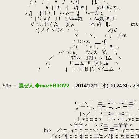
.
:' ./ / i // ./ / / / ! } !, ',.ヽ、
.
' ' ﾊ i | ,:'! ! { //}.!ﾊ!.| jﾊ !:! !{ﾒヾ:、
.
ﾉ ,'| ,{ ! ! !/ | ! { -:ｧ‐十 ',{ / ‐十ﾉ.! :, ｀ ´
.
｀ | / { Ⅵj' ,! ! ':,N==気 ヽ,ｨ=気:}ﾊﾘ.! !
.
.
Ⅵヽ.ﾉ !ﾊ { ',':, !乂,ﾀ ﾏｿ ﾑ} !jｿ
.
ﾄ{ ノイヽ!'＞', ヽ ヽ､ ' .ﾊ} //
.
｀ ヾゝ｀ヾ、 ｒ‐, ,ｲ}ﾊ!
.
r〈:＞s。 __ イ
.
,.ィ( ｀＞:.、 !〉 ﾏ,-..、
.
-イヾﾆﾑ、 fムjﾒ、 }:', ':,
.
／ ｀ ﾏﾆム .!ﾌ:fくヽ.|!ム ヽ
.
ﾉ:、 ! ',ﾆﾆム!':!!|',',ﾏjﾄ,ﾆﾑ ヽ
.
/ ｀ j :,ﾆﾆニ!:!!| ',',ヾr'ニム /
.
.
.535 ：
混ぜ人 ◆mazEBItOV2
：2014/12/31(水) 00:24:30 azf
.
.
.
ｒ─‐＜_´ 三二ﾆ=-..-=ﾆ二三.´￣￣
.
∨´￣｀＞.三二ﾆ=-..-=ﾆ二三 ､
.
|ヽ／＿ /.二ﾆ=-..-=ﾆ二..＿ /
.
上ァ:::::::::ヾ ﾆ=-
.
-=ﾆ..ァ:
.
＞辛辛＜⌒ヽヾ三 三辛辛＜⌒ヽヾ厶」
.
ﾋｭﾝ ／:::::,:ィ::::::::::::::ヽ:::::三 三:::,:ィ:::::::::::::
.
／/:::／/||:::::::ﾊ:|i::::::: 三/:::／/||:::::::ﾊ:|i::::::