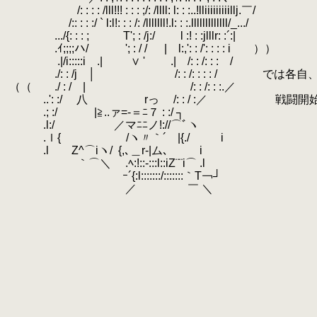
.
/: : : : /lll!!! : : : ;/: /llll: l: : :..!lliiiiiiiiillj.￣/
.
/:: : : :/ ` l:l!: : : /: /lllllll!.l: : :.lllllllllllll/_.../
.
.../{: : : ; T'; : /j:/ l :! : :jlllr: :´:|
.
.ｲ;;;;ハ/ '; : / /
.
| l:,': : /': : : : i ））
.
.|/i:::::i .| ∨ ' .| /: : /: : : /
.
./: : /j │ /: : /: : : : / では
.
（（ ./ : / | /: : /: : :.／
.
..': :/ 八 rっ /: : / :／ 戦闘開始
.
.; :/ |≧..ァ=‐＝ﾆ７ : :/ ┐
.
.l:/ ／マﾆﾆノ!://⌒ﾞヽ
.
.ｌ{ /ヽ〃｀´ |{./
.
i
.
.l Z^⌒iヽ/
.
{,､＿r-|ム､
.
i
.
｀⌒＼ .ﾍ:!::‐:::l::iZ¨¨i⌒ .l
.
ｰ´{:l:::::::/:::::::｀T￢┘
.
／ ￣ ＼
.
.
.
.
.
.
.
.
.
.