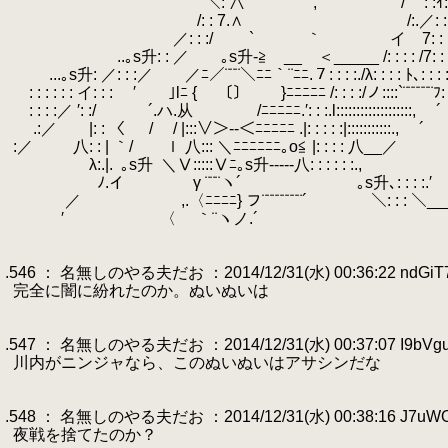
.
＼: ∧ , / ′: :ｲ: : :/: : : 从:
.
.
/: : 7.∧ /:.／: : : /: : : 
.
／: : :/ ` ｀ イ 7: : : : :/: : : : : :
.
..｡s升: : ／ ｡s升-≧ __ ＜_____ /: : : : /7: : : : : :
.
...｡s升: ／: : :／ ／ﾆ／¨¨¨＼ﾆﾆ｀¨ﾆﾆ.７: : : :./λ: : : : ﾄ､: : : 
.
: : : : : : イ: : :
.
′ ｣lﾆ { 〔〕 }ﾆﾆﾆﾆﾆ /: : : :/ノ:::
.
: : : :／ ′: :/
.
´.ハ.从 /ﾆﾆﾆﾆﾆ.′: : :.l:::::::::::::::::::, 
.
.
.:／ |: : 〈 / / |:::∨＞--＜ﾆﾆﾆﾆﾆ .|: : : : 
.
:／
.
八: : | ｀/ ｌ 八::: ＼ﾆﾆﾆﾆﾆﾆ｡o≦ |: : : : 八_
.
λ:.|.
.
｡s升
.
＼Ⅴ:::::Ⅴﾆ｡s升-----八: : : : : :.,
.
.
ﾉ.イ γ ¨¨¨ヽ´ ｡s升､: : : :.′ -----
.
／ ,.〈ﾆﾆﾆﾆ} フ¨¨¨¨¨¨¨¨´ ＼: : : ＼______:::
.
′ 〈 ｀¨ヽノ.´ Ⅵ ､: : : :.
.
.
.546 ： 名無しのやる夫だお ：2014/12/31(水) 00:36:22 ndGiT
.
完全に闇に紛れたのか。ぬいぬいは
.
.
.547 ： 名無しのやる夫だお ：2014/12/31(水) 00:37:07 I9bVgu
.
川内がニンジャなら、このぬいぬいはアサシンだな
.
.
.548 ： 名無しのやる夫だお ：2014/12/31(水) 00:38:16 J7uW
.
夜戦を捨てたのか？