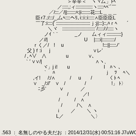
.
＞辛辛＜⌒ヽヾ厶」ﾄﾍ
.
／:::::,:ィ::::::::::::::ヽ:::::ﾍﾍ¨´￣
.
／/:::／/||:::::::ﾊ:|i:::::::花::::L＿＿＿
.
臣ｨ7.:/:::/_,厶ﾍ::::ヘﾘ､i::i::i:::::∧臣臣臣L
.
￣了:i::::{' ::::::::::::::::::::::::::::ｊ:j|:::}::,ﾊｒﾍ￣￣´
.
＼ヾゝ:::::::::::::::::::::::::::´/:::::/:/:::::ヽ
.
.
ノｲ｀¨ ゝ _ノ 厶ィィ::::::::::::}
.
／//| U |::::i|::::::::::/
.
ｒく／/ ! u !:::||:::::ﾉ′ 
.
父 }ｆ:i j ∨レ′
.
/ , ﾍ∨ ∧ u ∨､
.
｀′ ∨∨/| ∧ヽ、
.
ヾ」j i! u l ﾊヽ 、
.
｀ ﾊ ｊゝﾂ ﾍ＼
.
,イ! /:/∧ / u / 〈 ﾄ ﾍ
.
∨ゝ_/://' ∨ / / !」 ﾄ〉
.
ゞﾆ彡' ∨ ／
.
/ ／!
.
/ / ∧
.
/ /＼ ∧
.
ｉ ／ ＼ ヽ
.
L／ ＼〉
.
.
.563 ： 名無しのやる夫だお ：2014/12/31(水) 00:51:16 J7uW