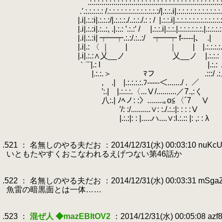
.
.:.:.:.:.:.:.:.:.:.:.:.:.:.:.:.:.:.:.:.:.:.:.:.:.:.:.:.:.:.:.:.:.:.:.:.
.
.′.:.:.:.:.: /.:.:.:.:.:.:.:.:.:.:.:.:.:/|.:.:.i|.:.:.:.:.:.:.:.:.:.:.:.:
.
|.i|.:.:i|.:.:.:/|.:.:.:./..:.:./.: : /
.
|.:.:.i|.:.:.:.:.:.:.:.:.:.:.:.
.
|.i|.:.:i|.:..:, .|.:.: ′.:.:′ / |.:.:.i|.:.:.|.:.:.:.:.:.:.|.:.:.:.:
.
|.i|.:.:i| ┯━┯.:.:/.:..:/ ┯━┯ f-----|､
.
.
.|
.
|.i|.: 〈 ｜ | ｜ | |.:.:.:.:.| 
.
|.i|.:.:∧乂__ノ 乂__ノ |.:.:.:
.
｀¨¨|.: l
.
|.:.:
.
.
.
|.:.:.＞ ﾏフ .:::/ .:
.
,
.
.
.| |.:.:.:.:.ﾌ-----＜......./ .
.
／
.
′:.| |.:.:.:.〈...Ⅴ/..........／7.,:く
.
八:.| ﾉﾍノ: :〉........｡o≦〈´7 Ⅴ
.
′/: :/..........∨: :./.:.:|: : : :Ⅴ
.
.
|.:.:|: : |.....ハ....∨:l.:.:: |: ,: : λ
.
.
.521 ： 名無しのやる夫だお ：2014/12/31(水) 00:03:10 nuKcU
.
いともたやすくおこなわれるえげつない第46話か
.
.
.522 ： 名無しのやる夫だお ：2014/12/31(水) 00:03:31 mSga
.
魚雷の暗黒面とは一体……
.
.
.523 ：
混ぜ人 ◆mazEBItOV2
：2014/12/31(水) 00:05:08 azf