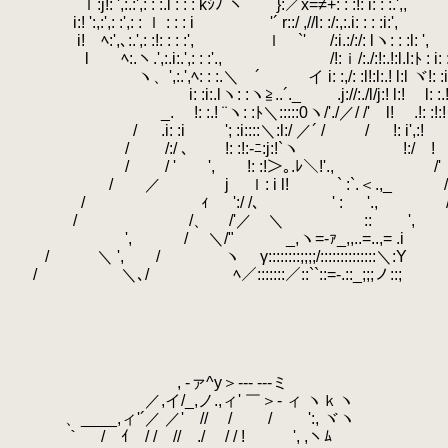
.
.
ｌ:j!: ',:.:',: : :.l : : : kｼﾉ`ヽ }:／x=≠+: : :!: i: : :.',,
.
i:! ':,:',: :',: : ｌ : : : i '´ r::/ ,//l: :/:,:
.
.
i! ﾍ:',､:.',: :!: : : :', ｌ `' /:i.:/:/: lヽ: : :l: ',
.
l ﾍ:.ヽ.',:.i:.',: : :'., /!:ｉ/:./:!:.!:
.
ヽ、',:.',ﾍ: : :.＼ ´ イ i: :,/: :l!:l:.! l:l ヾ!: :i
.
i: :i:.lヽ: :ヽ≧..´._ .j://:./l/j:! l:
.
_.
.
!: :.! ¨ヽ: :ﾄ＼:::::0ヽ/'./／/ /' l! .!: :!:!
.
.
/ .i: :i '; :i::::＼:l:/ ／´ / / !: i',:!
.
.
/ /:/ ､ !: :!:-ﾆ:j:!`ヽ !:/ !
.
/ / ' ', !: :!＞｡.ﾚ＼!'., /'
.
/ ／ j ｌ: i l! ` :`.＜.,_ 
.
.
/ ｨ ':/ /、 ' :
.
'., 
.
.
/ /、 /'／ ＼ ::
.
',
.
', / ＼/" _,ヽ=-ｧ_,,..=..,= .i
.
/ ＼ ', / ヽ γ::::::::;;;;/::::::::::::::＼:Y
.
.
/ ＼､/ ﾍ／:::::::／::``::=-.::_;;;ノ::;
.
.
.
.
.
.
, -ァ^y＞--- ‐‐-ミ
.
／,イ/_,ノ.,ィ' ￣＞- ィ ヽｋヽ
.
ゝ、____,ィ'´／ ／' // / / ':, ヾヽ
.
｀￣ / ｲ / / // ./ / / ! ', ,ヽﾑ