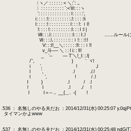
.
〈ヽ／ : : : : : : < ＼:`: .､
.
〉: : : : : : : : : : `:<'ll!: : :ヽ
.
': : : : : : : : : : : : : : l: : : : :',
.
.
i: : : : :!: : : : : : : : : :.!: : : : :!i
.
.
l: : : : :! : : : : : : : : : l: : : !: ｌl!
.
!: : : : !: : : : : : : : : :l: : : l :l |
.
Ⅷ: : :.l: : : : : : : : : :l: : : l:.! 
.
Ⅶ: : :.!､: : : : : : :: :ｌ!: : :!:!
.
V: : :l!__＼: : : : : :!l: : :ｌ!!
.
v_斗-― ＼ : : l i: : !l!
.
_ '-‐ ― T'＼!_l: :.!|
.
/´', } ｀ヾ!
.
.
i ', ! ,l
.
.
l ', .! ./.!
.
.
l ', ! / .!
.
.
l } .! / .!
.
.
! l .! ./ !
.
l l＝‐- ..
.
__{＿.
.
-{ !
.
.
.536 ： 名無しのやる夫だお ：2014/12/31(水) 00:25:07 y.0qj
.
タイマンかよwww
.
.
.537 ： 名無しのやる夫だお ：2014/12/31(水) 00:25:48 ndGiT