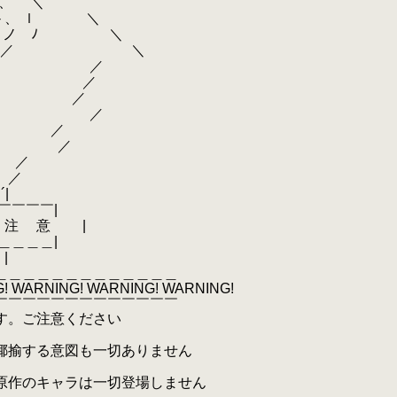
 ＼
、 ｌ ＼
ノ ﾉ ＼
"´／ ＼
┘ ／
┐ ／
┘ ／
／
 ／
／
／
／
|
￣￣|
意 |
＿＿|
|
＿＿＿＿＿＿＿＿＿＿＿＿＿
! WARNING! WARNING! WARNING!
￣￣￣￣￣￣￣￣￣￣￣￣￣
す。ご注意ください
揶揄する意図も一切ありません
原作のキャラは一切登場しません