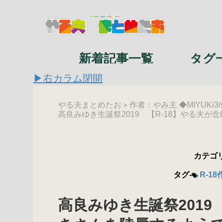
新着記事一覧
タグ
▶右カラム閉開
やる夫まとめたお
作者：やみ主 ◆MIYUKi3/
>
高良みゆき生誕祭2019 【R-18】やる夫
カテゴリ
タグ-
R-18
高良みゆき生誕祭2019