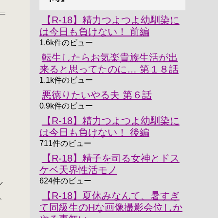
【R-18】精力つよつよ幼馴染に
は今日も負けない！ 前編
1.6k件のビュー
転生したらお気楽貴族生活が出
来ると思ってたのに… 第１８話
1.1k件のビュー
悪徳りたいやる夫 第６話
0.9k件のビュー
【R-18】精力つよつよ幼馴染に
は今日も負けない！ 後編
711件のビュー
【R-18】精子を司る女神とドス
ケベ天界性活モノ
624件のビュー
／
【R-18】夏休みなんて、暑すぎ
⌒
て同級生のHな画像撮影会位しか