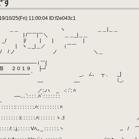
です
10/25(Fri) 11:00:04 ID:f2e043c1
ヽ ＿＿|＿＿
￣￣|￣＼ ＿＿_|＿＿
_/ |/ | | |
 | ヽ＿_|＿／ （￣￣
_, ＼/ / ノ ノ ＼＿
―― i ￣{
１９ ├‐┘
 ' _,ゝ∠､ ┬ 、 _]
__ （_,
: :´: ﾊ
 : : : : : :
-
':´: : : : : : :: : : : : : : :.ﾊ: : : : : : : : : ﾊ
 : : :i: : : : : :.ﾊ: : : : : : : ゝ.:l 
: /: :.j.: : : : : Vﾊ,､_ : : : : : :.ヽ ,、 / 