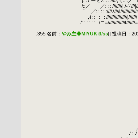
.
}: : /`ーミﾉ: : : /////,＼::::／ _l////////iV
.
/::／ ／: : : ////////|./-’-'///|////,'|: : : :
.
- ´ ／: : : : :////ﾉ////l/////////////ﾊ
.
,ｲ: : : : : : /////////////////|///////ヽ: 
.
/: : : : : : : /ニ=//////////////l///////=,ﾐ: :
.
.355 名前：
やみ主◆MIYUKi3/ss
[] 投稿日：2019/
.
.
＿.‐' 
.
.
, ' :
.
.
／ ,' .,' i:
.
/:: / i ,|:: 
.
i :::: ;' ::: .:;' /
.
| ./ ;' ,/ / -|‐
.
| ;' ::
.
| :::| ｉ , ' |:/,ｨﾁミ
.
ﾊ | :|| |;, i;/ ｲi::::
.
|::| :: ∨ヽ|:ｉ | ﾄ､ .j {,ﾉ:;
.
:ﾉ :::i:: :＼|人､ |:: :,;' oﾟ
.
.;/ :.::} : :|:: ＼ ヽ、
.
:ﾉ:: :::i:/' : ::ﾄ
.
／ .;/ .:} /ノ |: : : :|::
.
ﾉ ::ﾉ : ｀ヽ{＼ 