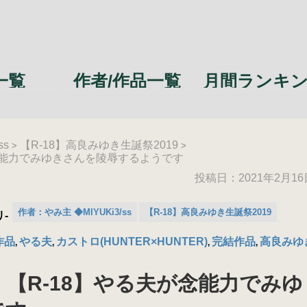
一覧
作者/作品一覧
月間ランキ
ss
【R-18】高良みゆき生誕祭2019
>
>
が念能力でみゆきさんを陵辱するようです
投稿日：
2021年2月16
作者：やみ主 ◆MIYUKi3/ss
【R-18】高良みゆき生誕祭2019
-
作品
やる夫
カストロ(HUNTER×HUNTER)
完結作品
高良みゆ
,
,
,
,
 【R-18】やる夫が念能力でみゆ