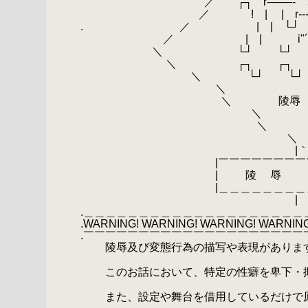
.
／ ┌┐ r‐――‐ 、
.
／ ! | | r--- 
.
.
／ | | └┘ 
.
／ | | i
.
＼ └┘ └
.
＼ ┌┐ ┌
.
＼
.
└┘ └
.
＼ 
.
＼ 陵辱
.
＼ 
.
＼
.
.
＼ 
.
|｀´
.
|￣￣￣￣￣￣￣￣￣￣
.
| 陵 辱 注 
.
|＿＿＿＿＿＿＿＿＿＿
.
| 
.＿＿＿＿＿＿＿＿＿＿＿＿＿＿＿＿＿＿＿＿
.WARNING! WARNING! WARNING! WARNING
.￣￣￣￣￣￣￣￣￣￣￣￣￣￣￣￣￣￣￣￣
.
陵辱及び変態行為の描写や表現がありま
.
.
このお話において、特定の性癖を卑下・
.
.
また、設定や舞台を借用しているだけで