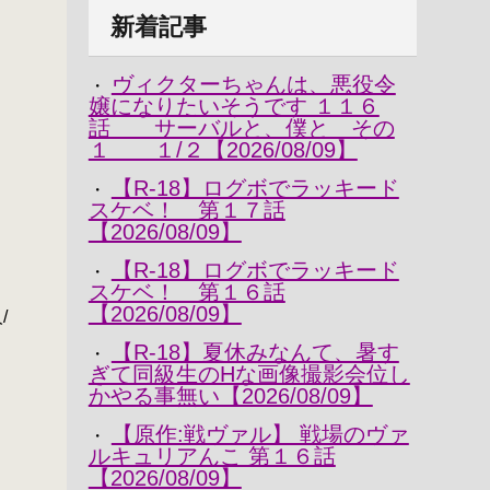
新着記事
ヴィクターちゃんは、悪役令
・
嬢になりたいそうです １１６
話 サーバルと、僕と その
１ １/２【2026/08/09】
【R-18】ログボでラッキード
・
スケベ！ 第１７話
【2026/08/09】
ゝ
【R-18】ログボでラッキード
・
スケベ！ 第１６話
【2026/08/09】
/
【R-18】夏休みなんて、暑す
・
ぎて同級生のHな画像撮影会位し
かやる事無い【2026/08/09】
【原作:戦ヴァル】 戦場のヴァ
・
ルキュリアんこ 第１６話
【2026/08/09】