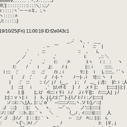
: : : : : : `:
.
- , ﾉ: : : : : :./
 : : : : : :: : : :＼: :.:／
: : : : : :ヽ`ー－=ミ、:.ヽ
: : : : ﾊ
 : : : :.}
10/25(Fri) 11:00:19 ID:f2e043c1
ヽ、, ＿_
.
.
-‐ ￣ ｉ ::: |
:: :: ､
.
i､
／
.
´ .,' i:
.
､:: ＼
: :ﾊ :iヽ ｉ:: : ヽ
ﾉ :i |:::ｉ ::::::.
.
:i .:ｉ ﾘ:: |: i |､::::::..「`ヽ
 丶 ﾉ－|- ､i ｿ|:::: ヽ i
: ::
.
/／ｊ/ i__､ ｊ; / .,._ｊ;/|:: |/::ｉ :人
 } / ,ｨゞ |:: |:::::::| | |: |
ｒﾘ i i ﾉ ,iｒﾘ`{|:: /:::::;人| ｊ/
i ;'"´ }-.{ l,ﾉ' i: /ｉ:ノ|:::::::|
 ゛-‐::::::::ﾉ:::::,ヽ.ソ l::}／:::|
 --‐'´ -‐, ノ'::::|:::::::|
､:|:::｀ヽ ＼ （_,ﾉ ,
.
ｨ:::::::i|:::::: 人
:｀ヽ ｀ ゝ-‐ ::;ﾉ ﾊ::.: :| |:: i､
;ﾊﾉ ／ / :i: | !/ ,ｊ