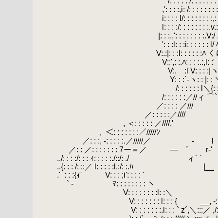
.
/: : : : : /: : : : : : : : :/
.
,': : : :,i: /: : : : : : : :ｨ´i: :/ 
.
i: : : : l/: : : : : : : :,: :,ｨ: /
.
l: : : :/: : : : : : : :.v.:/,i;/_,
.
|: : :.,': : : : : : : :.V:/ ,ｨ〒芹
.
': : :l: : :i: : : : : : l/〃_ﾉ
.
V:.:|: : :l: : : : : :ﾊ〈 に::::
.
V::',: :.ﾊ: : : :.:,l: :'
.
V:.ゝ:l V: : : :|ヽ:.
.
Y: : :`-ヽ: : |: : ＼ (
.
/: : : : : : l＼{: : : : :
.
/: : : : : :／//ィ ⌒`ヽ: : :＞:.
.
／: : : : ／/// ヾ: : : :.
.
／: : : : :／//// ＼: : : 
.
, ＜: : : : : ／////,' V: : 
.
,
.
＜: : : : : : :／/////ﾝ |
.
／: : :, -: : : : :.／/////／ - l {:
.
／: : ／: : : : : : : 7ー＝／ ― ´ r-' ゝ
.,/: : : :/: : : ｨ: : : : :./::/: ./ ィ
..{: : : /: ::／ l: : : : :l.:/: :.ﾊ |_
.'
.
: : :{ｨ' V: : : ;i': : : : '
.
｀ヽ {:::::::::
.
` - ﾏ: : : : : : : : ヽ //ハ l:::::::
.
V: : : : : : : :l: :＼ ,ｨ'/ 
.
V: : : : : : : l: : : { __, -:'::/ /::
.
V: : : : : : :.l: : : ` z´,＼:::／ ,/::/, 