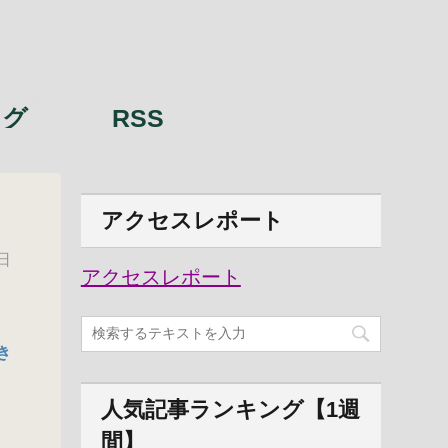
ング
RSS
アクセスレポート
日
アクセスレポート
き
人気記事ランキング【1週
間】