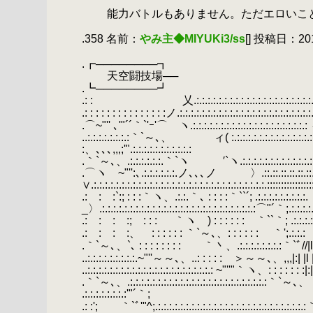
.
.
能力バトルもありません。ただエロいこ
.
.358 名前：
やみ主◆MIYUKi3/ss
[] 投稿日：2019/
.
.┏────────┓
.
天空闘技場──
.┗────────┛
.: :
.
.
乂.:.:.:.:.:.:.:.:.:.:.:.:.:.:.:.:.:.:.:.:.:.:.:.:.:.:
.: : : : : : : : : : : : : : :ノ.:.:.:.:.:.:.:.:.:.:.:.:.:.:.:.:.:.:.:.:.:.:.:
.⌒~"'' ､'"´´｀`'ｰ'⌒ ヽ.:.:.:.:.:.:.:.:.:.:.:.:.:.:.:.:.:.:.:.:.: ィ｢｢｢圦.
..:.:.:.:.:.:.:.:｀`～､、 ィ( :.:.:.:.:.:.:.:.:.:.:.:.:.:.:.:.:.:.:
:、､､､,,,;'".:.:.:.:.:.:.:.:.:.:.:
.｀`～､、.:.:.:.:.:.:.｀`ヽ ′`ヽ.:.:.:.:.:.:.:.:.:.:.:.:.:.:/|ｨ|]| |∨∧
.⌒ヽ ~"'':､.:.:.:.:.:.:.ノ､､､ノ 〉.::.::.::.::.::.::.::.
∨.:.:.:.:.:.:.:.:.:.:.:.:.:.:.:.:.:.:.:.:.:.:.:.:.:.:.:.:.:.:.:.::::::::::::::::
.: : :`:; : : :｀ヽ、.:.:.｀､ : : : :｀``´; .:.:.:.:.:.:
_〉.:.:.:.:.:.:.:.:.:.:.:.:.:.:.:.:.:.:.:.:.:.:.:.:.:.:.:.:⌒"´｀;.:.:.:.:.:
.: : : :; : : :
.
｀ヽ ) : : : : : : ｀``｀; .:.:.:.:.:ﾚｨ
.: : : :、 : : : : : : ｀`～､、: : : : : : ｀';.:.:.:
.
.｀`～､、`､ : : : : : : : :
.
.
｀丶、.:.:.:.:.:.:.:.:｀`ﾞ//|l l:
..:.:.:.:.:.:.:.:.:.~"''～～､、..: : : : : ＞～～､、,,,|:| |l |::| |
..:.:.:.:.:.:.:.:.:.:.:.:.:.:.:.:.:.:.:.:.:.:.: ~"''"｀ヽ、: : : : : 
.｀`～､、.:.:.:.:.:.:.:.:.:.:.:.:.:.:.:.:.:.:.:.:.:
.:.:.:.:.:.:.:.:'"´｀;
.
.: :'; ｀`ﾞ'"^;.:.:.:.:.:.:.:.:.:.:.:.:.:.:.:.:.:.:.:.:.: