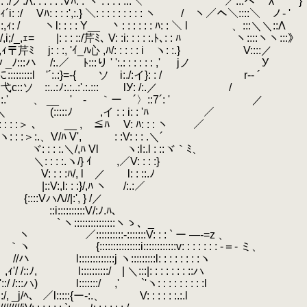
ノ:Λ: : : : : :Vﾊ: :`ヽ : : : : :.:＼ ／:::ヘ λ }
Vﾊ: : : :',:.} ＼: : : : : : : : : ヽ / ヽ／ヘ＼::::＼ ノ- '
 ヽl: : : : Y__ 丶: : : : : : ﾊ: : ＼ l ゞ、:::＼＼::Λ
ｪ= |: : : ::/芹ﾐ､ V: :i: : : : :.ﾄ､: : ﾊ ヽ::::ヽヽ:::》
ﾐ j: : :, 'ｲ_ﾊ心 ,ﾊ/: : : : : i ヽ: :.} V::::／
:::ハ /:.／ ﾄ:::り ' ':.: : : : : : ,' jノ У
:::::l '´:.:}=-{ ゝソ i:./:イ}: : / r-‐ ´
.
弋c::ソ ::..:ﾉ:.:..:'.:.:::
.
lУ: /:.／ /
'
.
ゝ、 __ ' -
.
｀ー ´〉::7´: '
.
／
:::::ﾉ ,イ : : i: : 'ﾊ ／
＞ 、 __ , ≦ﾊ V: ﾊ: : : ヽ ／
、V/ﾊ V', ゝ: :V: : : .＼´
＼/,ﾊ Vl ヽ:l:.l : ::ヾ｀ﾐ、
:.ヽ/} ｲ ,／V: : : :}
: :ﾊ/, l ／ l: : ::.ﾉ
::V:,l: : :}/,ﾊ ヽ
.
/:.:／
:::VハΛ//|:', } /／
::i::::::::::V/:ﾉ.ﾊ、
´ ` ` ヽ:::::::::::::::ヽゝ、_
_ ヽ ／::::::::::-:::::::V: : : ` ー ―-=z 、
::::::i::::::::::::v: : : : : : : -＝- ミ、
::::::j ヽ:::::::::l: : : : : : : :ヽ
/::ﾉ,
.
l::::::::::/ | ＼:::|: : : : : : : ::ハ
:ハ) l:::::::/ ,' `'ヽ: : : : : : : : :l
_j/ﾍ、 ／l:::::{ー-:.、 V: : : : : :.:.l