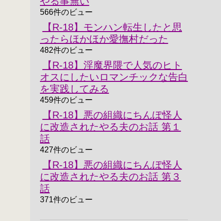
やる事無い
566件のビュー
【R-18】モンハン転生したと思
ったらほかほか愛撫村だった
482件のビュー
【R-18】淫魔界隈で人気のヒト
オスにしたいロマンチックな告白
を実践してみる
459件のビュー
【R-18】悪の組織にちんぽ怪人
に改造されたやる夫のお話 第１
話
427件のビュー
【R-18】悪の組織にちんぽ怪人
に改造されたやる夫のお話 第３
話
371件のビュー