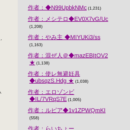
作者：◆N99UpbkNMc
(1,231)
作者：メシテロ◆EV0X7vG/Uc
(1,208)
作者：やみ主 ◆MIYUKi3/ss
ノ´
(1,163)
作者：混ぜ人＠◆mazEBItOV2
★
(1,138)
作者：使レ無避妊具
◆ubsqzS.Hdg ★
(1,038)
作者：エロゾンビ
从
◆IL/7VRqS7E
(1,005)
作者：ルピア◆1v1ZPWQmKI
(558)
作者：らいちょー