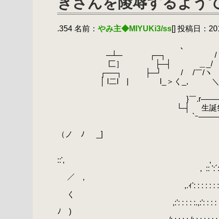
きさんを陵辱するよう
.354 名前：
やみ主◆MIYUKi3/ss
[] 投稿日：2019/
.
.
､ ＿＿ 
.
─┴─ ┌─┐ / | /
.
匚］ ├─┤ ＿_/ 
.
┌──┐ ├─┘ / /￣/ヽ
.
│ l二l | l_＞く
.
.
}￣.r―――――─――
.
└‐┤ 生誕祭 ２０
.
`ｰ―――――─―――
.
__ 
（ノ ﾉ _]
.
／:.ハ _ -
.
-―…´: : : : .ﾊ´ :
::', , 
.
,
.
:: 
／ ,
.
,.ｨ': : : : : : : : : : : :
く
.
,:': : : : :.,:': : : : : : : 
ﾉ )