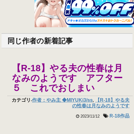
同じ作者の新着記事
【R-18】やる夫の性春は月
なみのようです アフター
５ これでおしまい
カテゴリ
作者：やみ主 ◆MIYUKi3/ss
【R-18】やる夫
-
,
の性春は月なみのようです
R-18作品
2023/11/12