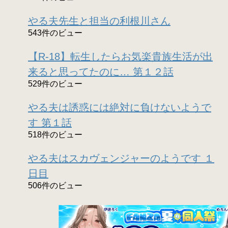
やる夫先生と担当の利根川さん
543件のビュー
【R-18】転生したらお気楽貴族生活が出
来ると思ってたのに… 第１２話
529件のビュー
やる夫は誘惑には絶対に負けないようで
す 第１話
518件のビュー
やる夫はスカヴェンジャーのようです １
日目
506件のビュー