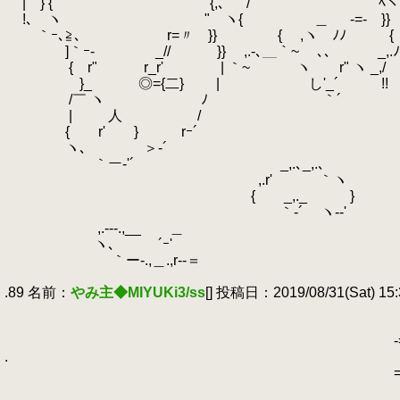
.
| } { {,､｀'´/ 
.
!､ ヽ " ヽ{ ＿ -=- 
.
｀ｰ､≧､ r=〃 }} { ,
.
]｀ｰ- _// }} ,.-､＿｀
.
{ r" r_r' | ｀~ ヽ r
.
}_ ◎={二} | し'_´ 
.
/￣ ヽ ﾉ ｀´ 
.
| 人 / ＿,.--v
.
{ r' } rｰ´
.
ヽ､ ＞‐´ r'
.
｀ー‐'´ _,.､_,.
.
,.r' ｀ヽ !
.
{ _,._ } ヽ､
.
｀‐´ ヽ--' ｀
.
,.---.,__ ＿
.
ヽ､ ´ｰ' ゝ
.
｀ー-.,＿.,r‐‐＝
.
.89 名前：
やみ主◆MIYUKi3/ss
[] 投稿日：2019/08/31(Sat) 15:
.
.
「￣
.
-===f7￣〈
.
.
|二二二lｺ
.
==r┴─┴┴┐＿＿ 
.
_コ |二二f´