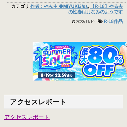
カテゴリ
作者：やみ主 ◆MIYUKi3/ss
【R-18】やる夫
-
,
の性春は月なみのようです
R-18作品
2023/11/10
アクセスレポート
アクセスレポート