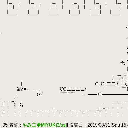
.
|＿ | |＿ | |＿ | |＿ | |＿ | |＿ 
.
＿| | ＿| | ＿| | ＿| | ＿| | ＿| 
.
|＿＿| |＿＿| |＿＿| |＿＿| |＿＿| |＿＿| |＿＿
.
.
「￣
.
-===f7￣〈
.
.
|二二二lｺ
.
==r┴─┴┴┐＿＿ 
.
_コ |二二f´
.
/__ﾉ 弋＿＿] ＿＿
.
ｬ‐‐| |／ }
.
_)二二二二ア__ r──::
.
弋二二|二弋＿ノ |TTTT:||
.
|──|─‐┬v‐〉||::||:::::::
.
＿_,,|─‐┬‐┐|ﾑﾏﾆﾆﾆﾆﾌ:::
.
/──‐ｧ┴|＿「」￣￣弋||:
.
| CﾆCﾆ二二 /＿弌＿＿＿＿＿
.
菊≧=- ＿＿ CCニニニニ/ | |￣〕ﾆ=￣〕ﾆ
.
, (ﾉﾉ ￣￣¨¨¨¨¨¨¨¨¨ ー───＜─────────
.＿＿_′ ＿≧s｡＿＿〕ﾆ=_〕ﾆ=_〕ﾆ=
.: : : :', -‐ ￣￣
.: : : : ゝ------------------'´-------------------------──==
.: : : : : : : : : : : : : : : : : : : : : :
.
.95 名前：
やみ主◆MIYUKi3/ss
[] 投稿日：2019/08/31(Sat) 15: