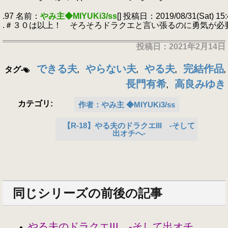
.
.97 名前：
やみ主◆MIYUKi3/ss
[] 投稿日：2019/08/31(Sat) 15:
.＃３０は以上！ そろそろドラクエと言い張るのに勇気が必
投稿日：
2021年2月14日
できる夫
やらない夫
やる夫
完結作品
タグ-
,
,
,
,
長門有希
高良みゆき
,
カテゴリ:
作者：やみ主 ◆MIYUKi3/ss
【R-18】やる夫のドラクエIII -そして
出オチへ-
同じシリーズの前後の記事
やる夫のドラクエIII -そして出オチ