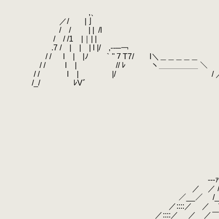
.
.
,、
.
／/ |亅
.
/ / | |
.
/l
.
/ / /1 |｜| |
.
.7 / | | | l |/ ,-‐─￢
.
/ / l | |ﾉ ｀"７
.
/ / l | // ﾚ ヽ＿＿
.
/ / l | |/ /
.
/_/ ﾚVﾞ ＼ヽ＿＿＿
.
￣￣￣￣￣￣￣´
.
￣
.
rｧｧ=
.
/ /-= 
.
/ /／¨ア /＞
.
//￣ヽ〈 ／ 
.
,.::/ ￣／ーｧ ｡
.
／ / ／ ￣,ィ´ 
.
／ﾆｱ ,.＜____／
.
/'´ ／ゝ‐‐'´ ｡o≦⌒ 
.
-‐‐ｧｧ:ｧ…ｭ / ／ ／
.
／ ／ / /::::::/ /_／￣＞'´￣＞ 
.
／__／ /_/::::::/ ∨ー'´ ∠ﾆｱﾅ´＼
.
／::::／ ／ ＼/ ≧=≦ | |/ー‐‐
.
／::::／ ／ ／￣＿￣─ ／ // ／ 