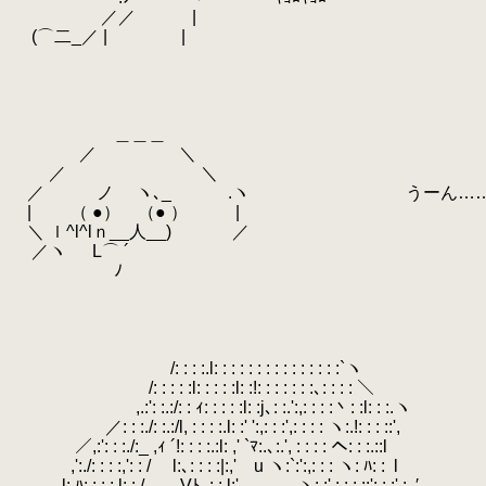
.
／／ |
.
(⌒二_／ |
.
|
.
.
.
.
.
＿＿＿
.
／ ＼
.
／ ＼
.
／ ノ ヽ､_ .ヽ うーん……困
.
| （ ●） （● ） |
.
＼ ｌ^l^lｎ__人__) ／
.
／ヽ L⌒ ´
.
ゝ ﾉ
.
.
.
.
.
/: : : :.l: : : : : : : : : : : : : : :`ヽ
.
/: : : : :l: : : : :l: :!: : : : : : :､: : : : ＼
.
,.:': :.:/: : ｨ: : : : :l: :j､: :.':,: : : :丶: :l: : :.ヽ
.
／: : :./: :.:/l, : : : :.l: :' ':,: : :',: : : : ヽ:.!: : : ::',
.
／,:': : :./:_ ,ｨ ´!: : : :.:l: ,' `ﾏ:.､:.', : : : : ヘ: : :.::l
.
,':./: : : :,': : / l:､: : : :|:,' u ヽ:`:':,: : : ヽ: ﾊ: :
.
l
.
.
l:.ﾊ: : : :.l: :./ _,Vﾄ､: :.l:' __ ヽ: :',: : : ::':,: :',: .′