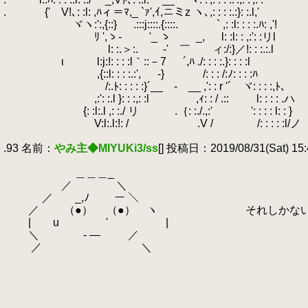
.
.
{' V!､: :l: ,ﾊィ＝ﾏ,_ `ｧ',ｲ,ニミz ヽ､,: : : 
.
ヾヽ:':,{::} .:::j::::.{::::.
.
` ,: :l: : : :.ﾊ: ,'!
.
ﾘ ',ゝ- '_ ゝ _, l: :l: : ,:
.
l: :.＞:.
.
ゝ-' ￣ ィ:/:}／!: : :.:.l
.
ι l:j:!: : : :l｀::－7 ´,ﾊ ./: : : :.}: : : :l
.
,{::l: : : :.:',
.
-} /: : : /:ﾉ: : : :ﾊ
.
/:.ﾄ: : : : :}´__ - __ ,': : r '´ ヾ: : : :,ﾄ､
.
,:': :.l }: : :,: :l ,ｨ: : / .:: l: : : : .ハ
.
{: :l:.l ,: :./ リ .｛: :./.,:' ': : : : l: : }
.
V:l:.l:!: / .V / /: : : : :l/ノ
.
.93 名前：
やみ主◆MIYUKi3/ss
[] 投稿日：2019/08/31(Sat) 15:
.
.
＿＿＿_
.
／ ＼
.
／ _,ﾉ ー ＼
.
／ （●） （●） ヽ それしかないん
.
| u
.
' |
.
＼ - ― ／
.
／ ＼
.
.
.
.