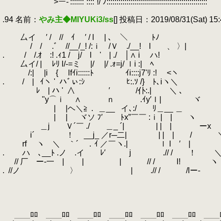
.
>ー-':::::::`::::`!/ ﾉ:::::::::::::::::::::::::::::::::::::::::::::::::::
.
.94 名前：
やみ主◆MIYUKi3/ss
[] 投稿日：2019/08/31(Sat) 15:
.
.
厶イ ′ / // ｲ ′ / l | ､ ＼ ﾄﾉ
.
/ / .ﾞ //__/_! /:ｉ /Ｖ ./__! l 、 〉|
.
.
/ /.ｵ :! .ｨ1 / j/ l ' | ./ │∧ i ハ!
.
厶イ/ | ﾚﾘ l/-=ミ
.
|/ |/ .ｫ=j/ ｌi :| ﾍ
.
/:| |i { lfｲi::::::ﾄ ｲi::::j7'ﾘ 
.
.
/ |
.
ｲヽ '
.
ハﾞぃ:ｼ ﾋ:.ｿ /} ﾄ､iヽ＼
.
ﾚ | ハ '
.
∧ ′ /仆:.| ＼ ､
.
"y⌒ｉ ゝ∧ ｎ .ｲy′ｌ| ヾ
.
| |ヘ＼≧． ＿__
.
イ､:/ ﾘ＿__ ＿
.
| | ヾソ ﾌ′ ﾄx”￣￣ :ｉ | | ヽ
.
＿j Ｖ´￣ ./ ＿_ ´| | | | ーx
.
i´ ！ __j_ ／r─二| | | | / 
.
rf ヽ ＼ ｀´ ．ｲ ／￣ヽ.| ｌ l ′ |
.
.
ハ ､__ﾄ .ノ .イ ﾚ′ j .// / ！ 
.
// 厂 ー‐一 | | | // / l! ヽ
.
.
//ノ 〉 ゝ
.
| .// / /lー-
.
.
.
.
.
＿＿ﾛﾛ ＿＿ﾛﾛ ＿＿ﾛﾛ ＿＿ﾛﾛ ＿＿ﾛﾛ ＿＿ﾛﾛ ＿＿