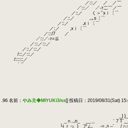
.
／:::／ ／ ／￣ ＿＿＿ト // 7 /／ ／
.
／:::／ ／-ｧ二￣／￣ ﾍ_＼￣ ／-
.
／::／ く＞'´xｉ〔⌒ ＼TTーｧ‐ｧ'
.
／::／ ,.｡s〔⌒ ≧==≦ ＼ 
.
／::／ ,xｉ〔⌒ 
.
／:／ ,xｉ〔⌒ 
.
／:::/7 ／ 
.
／:::／-ｧ=≦ 
.
／:::／:::
.
／::／:::／ ,
.
/:::／:::／ ,.
.
/:::::::／ ,.::
.
｀¨´ ／::::
.
／:::::
.
／:::::
.
/::::
.
/:::
.
≧
.
.96 名前：
やみ主◆MIYUKi3/ss
[] 投稿日：2019/08/31(Sat) 15:
.
.
_
.
_} }_
.
_ｎ..,n_ __＿ ｀7 T´__ ,
.
└i ｒっ_) ア∠､ -= .ﾊ -‐' / ∩∩ 