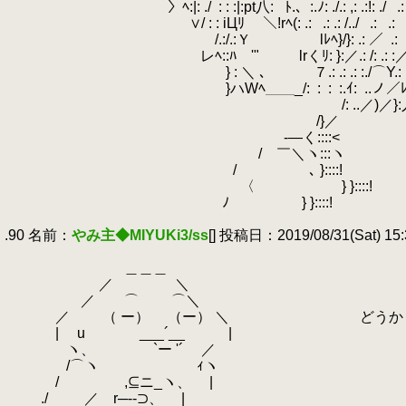
.
〉ﾍ:|: ./
.
: : :|:pt八:
.
ﾄ.、:.ﾉ: ./.: ,: .:!: ./
.
.
.
∨/ : : iЦﾘ ＼!rﾍ(: .:
.
.: .: /../
.
.:
.
.:
.
.
/.:/.:Ｙ lﾚﾍ}/}: .: ／
.
.:
.
レﾍ::ﾊ '" lrくﾘ: }:／.: /: .: :／.: .!
.
} : ＼ ､ ７.: .: .: :./⌒Y.: .: .
.
}ハWﾍ＿＿_/:
.
:
.
:
.
:.ｲ:
.
..ノ／ﾚ
.
/: ..／)／}:人: 
.
/}／ У 
.
-―く::::<
.
/ ￣＼ヽ:::ヽ }
.
/ ､ }::::! }
.
〈 } }::::! 
.
ﾉ } }::::!
.
.90 名前：
やみ主◆MIYUKi3/ss
[] 投稿日：2019/08/31(Sat) 15:
.
.
＿＿＿
.
／ ＼
.
／ ⌒ ⌒＼
.
／ （ ー） （ー） ＼ どうかした
.
| u ___´__ |
.
ヽ、 `ー '´ ／
.
/⌒ヽ ｨヽ
.
/ ,⊆ニ_ヽ、 |
.
./ ／ r─--⊃、 |