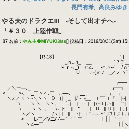
長門有希
高良みゆき
,
やる夫のドラクエIII -そして出オチへ-
「＃３０ 上陸作戦」
.87 名前：
やみ主◆MIYUKi3/ss
[] 投稿日：2019/08/31(Sat) 15:
.
.
_
.
【R-18】 _} }_
.
_ｎ..,n_ __＿ ｀7 T´__ ,
.
└i ｒっ_) ア∠､ -= .ﾊ -‐' / ∩∩ 
.
U .└(ヌ.ﾉ _／ノ ヽﾞ,､_ 
.
｀ー
.
┏━
.
／＼ー―､_ ┏━┓
.< >-､ _￣ヽ＾､￣ー､,―-､ __＿ ┏━┓ _
.
＼∠／ヽ ヽ~＼ヽヽ D ) | _ |/|~ ┌__ｌｌ'￣'ｌ「| |~| ｌ'
.
ヽ ヽ ヽ ヽヽ､ ´､| || | | | (~ｌ| .∩|| ｀' | ｜∩|
.
ヽ ヽ ヽ_」 ヽ､ |~| || '' | | U || Ｕ || |.､ | ｜Ｕ
.
ヽ／ヽ _/ヽ | |__||__|~|__| ｀―-.＾ﾞ,ﾆﾌｌ.ﾆｌ､ロ
.
< L-￣／V二/´-'―｀ｰ´｀￣ ┃│││｀ｰ'
.
ヽ∠―￣ ┃│＼│