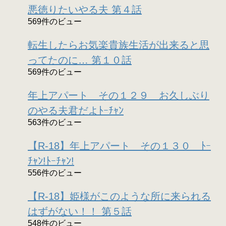
悪徳りたいやる夫 第４話
569件のビュー
転生したらお気楽貴族生活が出来ると思
ってたのに… 第１０話
569件のビュー
年上アパート その１２９ お久しぶり
のやる夫君だよﾄｰﾁｬﾝ
563件のビュー
【R-18】年上アパート その１３０ ﾄｰ
ﾁｬﾝ!ﾄｰﾁｬﾝ!
556件のビュー
【R-18】姫様がこのような所に来られる
はずがない！！ 第５話
548件のビュー