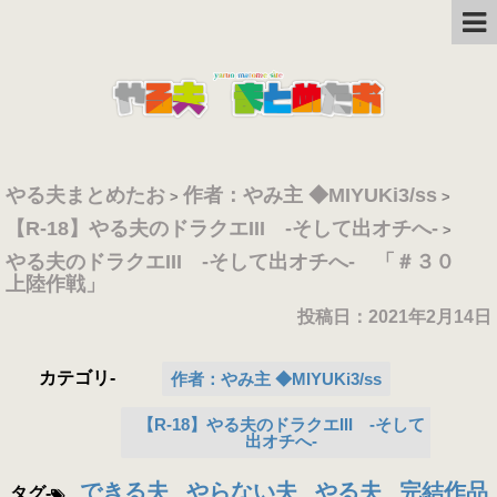
やる夫まとめたお
作者：やみ主 ◆MIYUKi3/ss
>
>
【R-18】やる夫のドラクエIII -そして出オチへ-
>
やる夫のドラクエIII -そして出オチへ- 「＃３０
上陸作戦」
投稿日：
2021年2月14日
カテゴリ-
作者：やみ主 ◆MIYUKi3/ss
【R-18】やる夫のドラクエIII -そして
出オチへ-
できる夫
やらない夫
やる夫
完結作品
タグ-
,
,
,
,