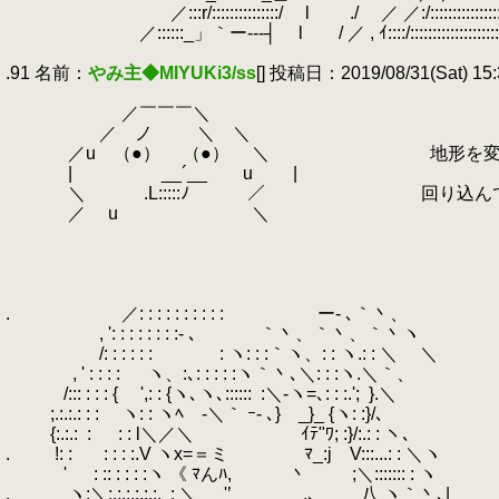
.
／:::r/:::::::::::::::/ l ./ ／ ／:/:::::::::::::::::::
.
／::::::_」｀ー---┤ l / ／ , ｲ::::/::::::::::::::::::::::
.
.91 名前：
やみ主◆MIYUKi3/ss
[] 投稿日：2019/08/31(Sat) 15:
.
.
／￣￣￣＼
.
／ ノ ＼ ＼
.
／u （●） （●） ＼ 地形を変える
.
| __´__ u |
.
＼ .L:::::ﾉ ／ 回り込んでも
.
／ u ＼
.
.
.
.
.
.
／: : : : : : : : : : ー- ､｀丶、
.
, ': : : : : : : :- ､
.
.
｀丶、｀丶、｀丶ヽ
.
/: : : : : :
.
: ヽ: : :｀ヽ、: : ヽ.: : ＼
.
＼
.
, ' : : : : ヽ、:､: : : : :ヽ｀丶､＼: : :ヽ.＼｀、
.
/::: : : : { ',: : {ヽ､ヽ､::::::
.
:＼-ヽ=､: : :.';
.
}.＼
.
;.:.:.: : : ヽ: : ヽﾍ -＼｀ ｰ- ､} _}_ {ヽ: :}/､
.
{:.:.:
.
: : : l＼／＼ ｲﾃ"ﾜ; :}/:.:
.
.
!: :
.
: : : :.V ヽx=＝ミ ﾏ_:j V:::...: : ＼ヽ
.
' : :: : : : :ヽ 《 ﾏんﾊ, 丶 ;＼::::::: : ヽ
.
.
ヽ:＼:.:.:.:.:.:.
.
: ＼ ゝ '’ ,､ 八 ヽ｀丶､|