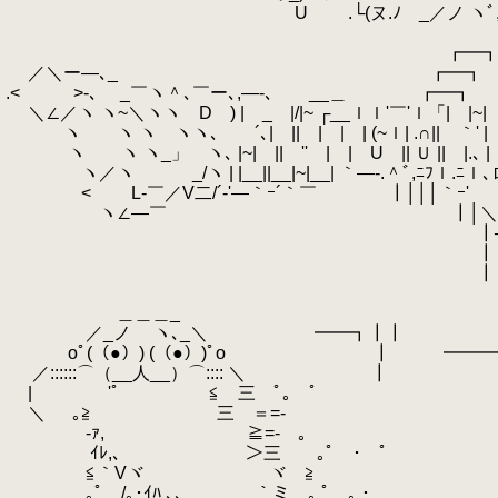
.
U .└(ヌ.ﾉ _／ノ ヽﾞ,､_ 
.
｀ー
.
┏━
.
／＼ー―､_ ┏━┓
.< >-､ _￣ヽ＾､￣ー､,―-､ __＿ ┏━┓ _
.
＼∠／ヽ ヽ~＼ヽヽ D ) | _ |/|~ ┌__ｌｌ'￣'ｌ「| |~| ｌ'
.
ヽ ヽ ヽ ヽヽ､ ´､| || | | | (~ｌ| .∩|| ｀' | ｜∩|
.
ヽ ヽ ヽ_」 ヽ､ |~| || '' | | U || Ｕ || |.､ | ｜Ｕ
.
ヽ／ヽ _/ヽ | |__||__|~|__| ｀―-.＾ﾞ,ﾆﾌｌ.ﾆｌ､ロ
.
< L-￣／V二/´-'―｀ｰ´｀￣ ┃│││｀ｰ'
.
ヽ∠―￣ ┃│＼│
.
┃── ─
.
┃│／│＼ そし
.
┃││
.
.
＿＿＿_
.
／_ノ ヽ､_＼ ━━┓┃┃
.
oﾟ(（●）) (（●）)ﾟo ┃ ━━━
.
／::::::⌒（__人__）⌒:::
.
| ゝ'ﾟ ≦ 三 
.
＼ ｡≧ 三 ＝=-
.
-ｧ, ≧=- 。
.
ｲﾚ,､ ＞三 ｡ﾟ ･ ﾟ
.
≦｀Vヾ ヾ ≧
.
｡ﾟ /｡･ｲﾊ ､､ ｀ミ ｡ ﾟ ｡ ･