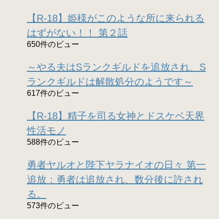
【R-18】姫様がこのような所に来られる
はずがない！！ 第２話
650件のビュー
～やる夫はSランクギルドを追放され、S
ランクギルドは解散処分のようです～
617件のビュー
【R-18】精子を司る女神とドスケベ天界
性活モノ
588件のビュー
勇者ヤルオと陛下ヤラナイオの日々 第一
追放：勇者は追放され、数分後に許され
る。
573件のビュー