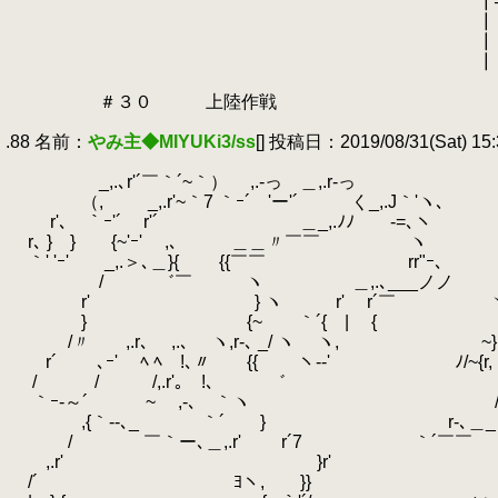
.
┃── ─
.
┃│／│＼ そし
.
┃││
.
┃│
.
.
＃３０ 上陸作戦
.
.88 名前：
やみ主◆MIYUKi3/ss
[] 投稿日：2019/08/31(Sat) 15:
.
.
_,.､r'´￣｀´~｀） ,.-っ ＿,.
.
（,
.
_,.r'~｀7 ｀ｰ´ 'ー'´ く_,.J
.
r'､ ｀ｰ'´ r'´ ＿_,.ﾉﾉ 
.
r､ } } {~'ｰ' ,､ ＿＿〃
.
｀' 'ｰ' _,.＞､＿}{ {{￣￣ rr"ｰ､ -=
.
/ ゛￣ ヽ ＿,.､___ノノ 
.
r' } ヽ r' r´￣ 
.
} {~ ｀´{ | { { ,.
.
/〃 ,.r､ ,.､ ヽ,r‐､ _/ ヽ 
.
r´ ､ｰ' ﾍ ﾍ !､〃 {{ ヽ-‐'
.
/ / /,.r'｡ !､ ゛ 'ｰ' 
.
｀ｰ-～´ ~ ,-､ ｀ヽ
.
,{｀‐‐､_ ｀´ } r-､＿_
.
/ ￣｀ー､＿,.r' r´7 ｀´
.
,.r' }r' ゝ
.
/´ ﾖヽ, }} 