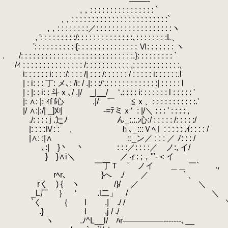
.
-――-
.
.
,，: : : : : : : : : : : : : : : : `
.
.
,，: : : : : : : : : : : : : : : : : : : : : : : :`
.
,，: : : : : : : :／: : : : : : : : : : : : : : : : : : :ヽ
.
, ': : : : : : : : :/: : : : : : : : : : : : : :､: : : : : : : :L、
.
.
': : : : : : : : : : {: : : : : : : : : : : : : : : Ⅵ: : : : : : : ヽ
.
.
/: : : : : : : : : : : : : : : : : : : : : : : : : : : :.}: : : : : : : : : `
.
/ｨ : : : : : : : : : : : : : : : /: : : : : : : : : : : ,: : : : : : : : : : : :,
.
i: : : : : : i: : : :/: : : : /| : : : /: : : : : : / : : : : : i: : : : : :.l
.
| : i: : : 丁: メ､: /i: / .|: : :/‘.: : : : : : : : : : : : :| : : : : : l
.
| : |: : i: : 斗ｘ､/ .|/ _|__/ ‘.: : : : i: : : : : : : l : : : : : '
.
|: ∧: |: ｨf f心 .|/ ￣ ≦ｘ、: : : : : : : : : : :.'
.
|/ ∧:|:/| _]刈 -=ﾃミｘ‘
.
: |/＼ : : : ' : : : : ,
.
./: : : : j .辷ﾉ ん_:.:.:心:/ : : : : : /
.
|: : : :Ⅳ: : , ｈ､_:::Ｖﾍ」: : : : : .ｲ: : : : /
.
|∧: :|∧ ゞ::_ン／ : : : ／ ﾉ: 
.
､:| }丶 丶 : : :／: : : :／ ノ:, イ/
.
} }∧i＼ ／ィ: ;，'"-＜イ
.
￣丁Ｔ ¨ ノイ ＿＿ ￣` .,
.
rﾍr､ }へ ./ ／ ` 、
.
rく ) { ヽ /}/ ／ ＼
.
_L厂 ｝ ‘
.
.l二」 / ＼
.
`く ｛ l .| ./ / 
.
.} l ,j / ./
.
ヽ .ﾉ^L__l/ ﾊr―――――-------､__