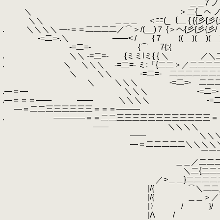
.
＿＿7 ノ＞ r―<{
.
＼ ＞二{_ ヘ 
.
＼＼ ＿＿＿ ＜ﾆﾆ(_｛＿ { {{彡{彡{彡}{
.
.
＼＼＼＼ ―‐＝＝二二二二／⌒＞/(__)７ {＞ヘ{彡{彡{
.
-=二=-.＼ ――< / {７ ((__)(__)(_
.
-=二=- {⌒ 7{:{ 
.
.
＼＼ -=二=- {ミミlミ{ { ＼ ／＼
.
.
＼ ＼＼＼ -=二=- ミ:「{二二＞／二二二二
.
＼ ＼＼ -=二=- 二二二二二二二二
.
＼ ＼＼＼ -=二=- 二二二
.―＝― ＼＼＼ -=二=- 
.―＝＝＝――
.
―― ＼＼＼＼ -=二=
.
―＝二二三三三三三三＝＝＝――― ―――
.
.
――――＝＝二二三三三三三三三三三三
.
―― ＼＼＼＼ -
.
―― ＼＼＼＼
.
―＝二二二二二＼＼＼＼＼＿＿二
.
￣￣￣ ＼＼＼
.
＿＿／二二二 ＼＼
.
＼二{二二二二二 ＼
.
／>＿＿}二二二二二二
.
|/{ ⌒＼二二／＞―
.
|/{ ＿＿＞
.
|〉
.
/
.
|Λ
.