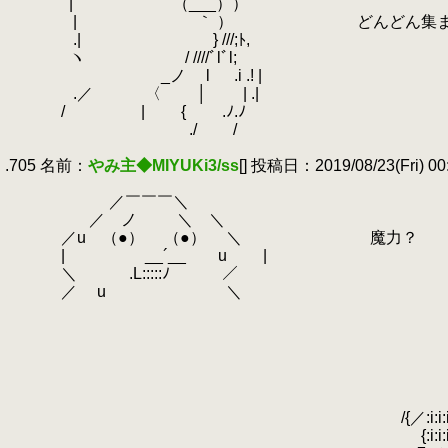
.
| （___））
.
|
.
｀ ） どんどん集まってきて
.
.| } ///;ﾄ,
.
ヽ / ////ﾞlﾞl;
.
ゝ _ノ l .i .! |
.
.／ 〈
.
│ | .|
.
/ | { .ﾉ.ﾉ
.
./ /
.
.
.705 名前：
やみ主◆MIYUKi3/ss
[] 投稿日：2019/08/23(Fri) 00:
.
.
／￣￣￣＼
.
／ ノ ＼ ＼
.
／u （●） （●） ＼ 魔力？
.
| __´__ u |
.
＼ .L:::::ﾉ ／
.
／ u ＼
.
.
.
.
.
{イ
.
／{／{／}i:７ ＿/
.
/{／:i:i:i
.
{:i:i:i:i:i:i:i:i:i