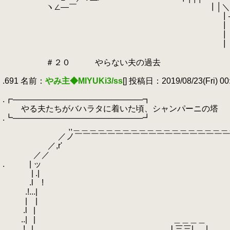
.
ヽ∠―￣ ┃│＼│
.
┃── ─
.
┃│／│＼ そし
.
┃││
.
┃│
.
.
＃２０ やらない夫の過去
.
.691 名前：
やみ主◆MIYUKi3/ss
[] 投稿日：2019/08/23(Fri) 00:
.
.┏───────────────────────┓
.
やる夫たちがバハラタに着いた頃、シャンパーニの塔
.┗───────────────────────┛
.
,,＿＿＿＿＿＿＿＿＿＿＿＿＿＿＿＿＿＿＿＿
.
／ノ￣￣￣￣￣￣￣￣￣￣￣￣￣￣￣￣￣￣￣
.
／,r' `
.
／／ ヽ
.
.
| ッ 
.
| .| 
.
.l !
.
.!...|
.
| |
.
.l
.
| 
.
..|
.
| ＿＿＿＿
.
!
.
| l 三三| .