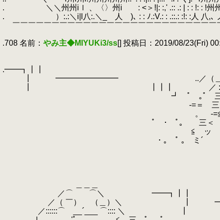
.
.
＼＼州州iｌ 、〈〉州i
.
.
: <＞!|: :,' .:: .: | : 
.
.
）:.:＼i|l八:.＼_ 人 )､ : : ﾉ.:V.: : .::.: :!: :人 八,､ ノl
.
￣￣￣￣￣￣￣￣￣￣￣￣￣￣￣￣￣￣￣￣￣￣￣￣￣￣
.
.708 名前：
やみ主◆MIYUKi3/ss
[] 投稿日：2019/08/23(Fri) 00:
.
.
_＿＿
.━━┓┃┃ ／⌒
.
┃ ━━━━━━━━ ..／（＿） 
.
┃ ┃┃┃ ／ :::⌒（__人__）
.
┛ ﾟ ｡ﾟ 三 ≧
.
-=＝ 三 ≦
.
。 -=≦ 
.
ﾟ ･ ﾟ｡ 三＜ 
.
≦ ッ ッV
.
･ ｡ ﾟ ｡ ミ´ ､､ ﾊﾄ･
.
.
.
.
.
＿＿＿
.
／⌒ ⌒＼ ━━┓┃┃
.
／（ ￣） （＿）＼ ┃ ━━━
.
／::::::⌒ __´___ ⌒:
.
| ゝ'ﾟ ≦ 三