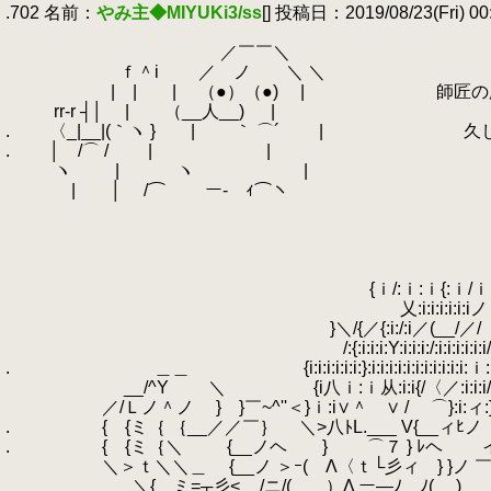
.702 名前：
やみ主◆MIYUKi3/ss
[] 投稿日：2019/08/23(Fri) 00:
.
.
／￣￣＼
.
ｆ＾i ／ ノ ＼ ＼
.
| | | （●）（●) | 師匠の魔法
.
rr‐r ┤│ | （__人__) |
.
.
〈_|__|(｀ヽ } | ｀ ⌒´ | 久し
.
.
│ /⌒ / | |
.
ヽ | ヽ |
.
| │ /⌒ ー‐ ｨ⌒ヽ
.
.
.
.
.
{ｉ/:ｉ:ｉ{:ｉ/ｉ:ｉ
.
乂:i:i:i:i:i:iノ
.
}＼/{／{:i:/:i／(__/／/
.
/:{:i:i:i:Y:i:i:i:/:i:i:i:i:i:i/i:i:
.
.
＿＿ {i:i:i:i:i:i:}:i:i:i:i:i:i:i:i:i:i:i:ｉ:ｉ
.
__/^Y ＼ {i八ｉ:ｉ从:i:i{/〈／:i:i:i/i:i:i:
.
／/Ｌノ＾ノ } }￣~^''＜}ｉ:i∨＾ ∨ / ⌒
.
.
{ {ミ｛ ｛__／／￣｝ ＼>八ﾄL.___ V{__ィﾋノ 
.
.
{ {ミ｛＼ {__ノヘ } ⌒７ } ﾚヘ イ 
.
＼＞ｔ＼＼＿ {__ノ ＞ｰ( Λ〈ｔ└彡ィ } }ノ ￣
.
＼{ ミ=┬彡<__/ニ/(___ ）Λ ー―ﾉ ﾉ( ￣)￣ ''