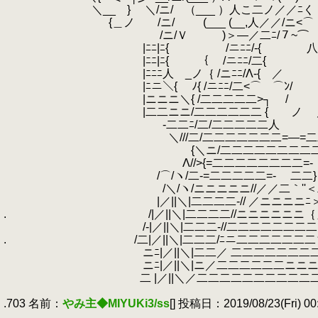
.
＼__ } ＼/ニ/ （___ ）人こ二
.
{＿ノ /ニ/ (___ (__,人／／
.
/ニ/Ｖ )＞―／二ﾆ/７~⌒ ｀Ｙ"~￣~
.
|ﾆﾆ|ﾆ{ /ニﾆﾆ/-{ 八
.
|ﾆﾆ|ﾆ{ ｛ /ニﾆﾆ/
.
|ﾆﾆﾆ人 _ノ｛ /ニﾆﾆ/Λ-{
.
|ﾆニ＼{ ﾉ{ /ニﾆﾆ/二<⌒ ⌒
.
|ニニニ＼{ /二二二二二>┐ /
.
|二二ニニ/二二二二二二 { ノ ／/
.
-二二ﾆ/二/二二二二二人 ∠
.
＼///二/二二二二二二二=―=二二/ 
.
{＼ニ/二二二二二二二二二二二/
.
Λ//>{=二二二二二二二二=- 
.
/⌒/ヽ/二-=二二二二二=- 二二} 
.
/＼/ヽ/ニニニニニ//／／二｀''＜二＼ ｛_
.
|／||＼|二二二二-// ／ニニニニﾆ＞――
.
.
/|／||＼|二二二二//ニニニニニニ｛＿ノ
.
/-|／||＼|二二二-//二二二二二二二二 | | 
.
.
/二|／||＼|二二二/ﾆニ二二二二二二二∨ └‐
.
ニﾆ|／||＼|二二／ 二二二二二二二
.
ニﾆ|／||＼|ニ／二二二二二二ニニニ
.
二 |／||＼／二二二二二二二二二二二
.
.703 名前：
やみ主◆MIYUKi3/ss
[] 投稿日：2019/08/23(Fri) 00:
.