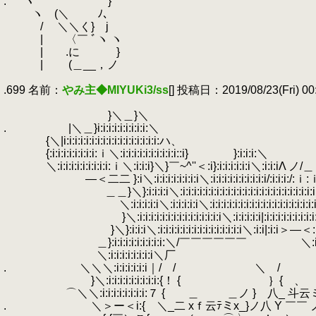
.
.
ヽ }
.
ヽ (＼ ﾉ､
.
/ ＼＼く} j
.
| 〈￣ ﾞヽ ヽ
.
| .に }
.
| (＿__，ノ
.
.699 名前：
やみ主◆MIYUKi3/ss
[] 投稿日：2019/08/23(Fri) 00:
.
.
}＼＿}＼
.
.
|＼＿}i:i:i:i:i:i:i:i:i:＼
.
{＼|i:i:i:i:i:i:i:i:i:i:i:i:i:i:i:i:i:ハ、
.
{:i:i:i:i:i:i:i:i:ｉ＼:i:i:i:i:i:i:i:i:i:i::i} }:i:i:i:＼
.
＼:i:i:i:i:i:i:i:i:i:ｉ＼:i:i:i}＼}￣~^''＜:i}:i:i:i:i:i:i＼:i:i:iΛ ノ/＿
.
―＜二二 }:i＼:i:i:i:i:i:i:i:i＼:i:i:i:i:i:i:i:i:i:i/:i:i:i:/:ｉ:
.
＿＿}＼}:i:i:i:i＼:i:i:i:i:i:i:i:i:i:i:i:i:i:i:i:i:i:i:i:i:i:i:i:i
.
＼:i:i:i:i:i＼:i:i:i:i:i＼:i:i:i:i:i:i:i:i:i:i:i:i:i:i:i:i:i:i:i:i:i:
.
}＼:i:i:i:i:i:i:i:i:i:i:i:i:i:i:i＼:i:i:i:i:i|:i:i:i:i:i:i:i:i:i:i:i:
.
}＼}:i:i:i＼:i:i:i:i:i:i:i:i:i:i:i:i:i:i:i＼:i:i|:i:i＞―＜:i:i:{
.
＿}:i:i:i:i:i:i:i:i:i:＼/￣￣￣￣￣￣ ＼:i:i:i:
.
＼:i:i:i:i:i:i:i:i＼厂 ∨:i
.
.
＼＼＼:i:i:i:i:i:i｜/ / ＼ / 7
.
}＼:i:i:i:i:i:i:i:i:i:{！ { ｝{ 
.
⌒＼＼:i:i:i:i:i:i:i:i:７ { ＿ ＿ノ
.
.
＼＞ー＜i:{ ＼_二 xｆ云ﾃミx_}ノ八 Y ￣￣ ノ }