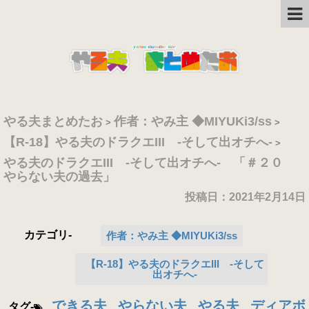
やる夫まとめたお
作者：やみ主 ◆MIYUKi3/ss
>
>
【R-18】やる夫のドラクエIII -そして出オチへ-
>
やる夫のドラクエIII -そして出オチへ- 「＃２０
やらない夫の過去」
投稿日：
2021年2月14日
カテゴリ-
作者：やみ主 ◆MIYUKi3/ss
【R-18】やる夫のドラクエIII -そして
出オチへ-
できる夫
やらない夫
やる夫
ディアボ
タグ-
,
,
,