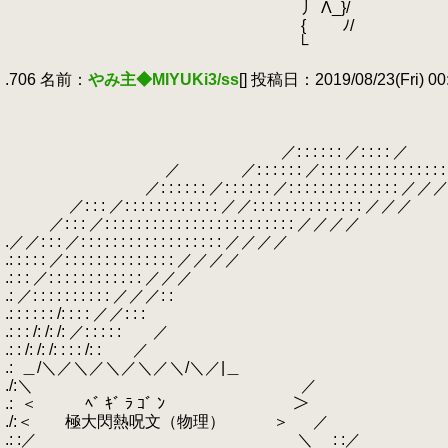
.
丿 Λ_}/
.
{ ﾉ/
.
└
.
.706 名前：
やみ主◆MIYUKi3/ss
[] 投稿日：2019/08/23(Fri) 00:
.
.
: : :
.
: : 
.
／: : : : : : ／: : : :
.
／ ／: : : : : : ／: : : : : : : : : : : :
.
／: : : : : : ／: : : : : : ／: : : : : : : : : 
.
／: : : ／: : : : : : : : : : : : ／／: : : : : : : : : : 
.
／: : : ／: : : : : : : : : : : : : : : : : : : : :
.／／: : : ／: : : : : : : : : : : : : : : :
.: : : : : ／: : : : : : : : : : : : : : ／／
.: : : ／: : : : : : : : : : : : ／／
.: ／: : : : : : : : : : ／／／: : 
.: : : : : : /: : : : ／／: : :
.: : : /: /: /: ／: : : : : ／ |
.: : /: /: /: : : : /: 
.:
.
＿/＼／＼／＼／＼／＼/
./:＼ ／ {三三三
.:
.
＜ ﾍﾞ ｷﾞ ﾗ ｺﾞ ﾝ ＞
./:＜ 極大閃熱呪文（物理） ＞ 
.: :／ ＼ : :／ ＿