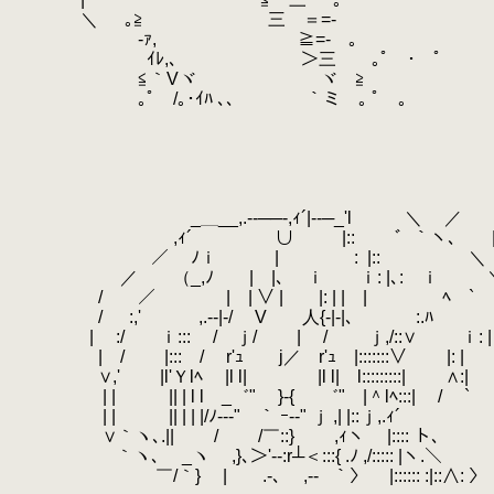
.
＼ ｡≧ 三 ＝=-
.
-ｧ, ≧=- 。
.
ｲﾚ,､ ＞三 ｡ﾟ ･ ﾟ
.
≦｀Vヾ ヾ ≧
.
｡ﾟ /｡･ｲﾊ ､､ ｀ミ ｡ ﾟ ｡
.
.
.
.
.
／|_＿_
.
_＿__,.-‐──-,ｨ´|-‐─_'l ＼ ／
.
,ｨ´ ∪ |:: ゛｀ヽ､ |
.
／ ﾉｉ | :
.
|::
.
＼
.
／ （_,ﾉ | |､ ｉ ｉ: |､: ｉ ＼
.
/ ／ | | ∨ | |: | | | ﾍ￣`
.
/ :,' ,.-‐|‐/ V 人{‐|-|､ :.ﾊ
.
| :/ ｉ::: / ｊ/ | / ｊ,/::∨ ｉ: |
.
| / |::: / r'ｭ j／ r'ｭ |:::::::∨ |: |
.
∨,' |l'Ｙlﾍ
.
|l l| |l l| l::::
.
| | || | l l _゛" }‐{ ゛" |＾lﾍ:::| / `
.
| | || | | |/ﾉ‐-‐" ｀ ｰ-‐" ｊ ,| |::ｊ,.ｨ´
.
∨｀ヽ､.|| / /￣::} ,ｨヽ
.
|:::: ト､
.
｀ヽ､ _ヽ ,}､＞'‐-:r┴＜:::{ .ﾉ ,/::::: |ヽ.＼
.
￣/｀} | .-､ ,-‐
.
｀〉 |:::::: :|::∧: 〉