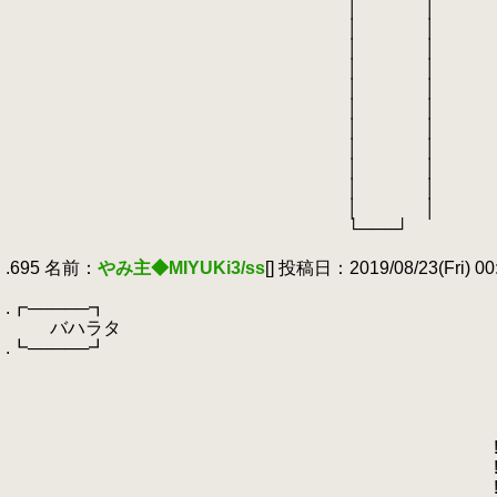
.
│ │
.
│ │
.
│ │
.
│ │
.
│ │
.
│ │
.
│ │
.
│ │
.
│ │
.
│ │
.
│ │
.
└───┘
.
.695 名前：
やみ主◆MIYUKi3/ss
[] 投稿日：2019/08/23(Fri) 00:
.
.┏─────┓
.
バハラタ
.┗─────┛
.
_
.
_=＝∧..
.
/"::::::::
.
__ /::::::::
.
! ..."'-､-､___ /:
.
! ヽ＼::""''''‐-､__=＝＝/:
.
! ', ＼::::::::::.:::/:::::