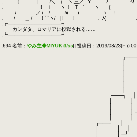
.
.
{
.
| /＼
.
（＿ヽ.三／_ Y ﾉ ﾍ!
.
.
! i! i ヽ .! Tー´ ヽ { 八 
.
/ ノ i__/ ﾊi i ヽ
.
! 
.
.
/ ＿ / ! ⌒ヽ/ |! ! .i ﾉ{ 
.┏────────────────┓
.
カンダタ、ロマリアに投獄される……
.┗────────────────┛
.
.694 名前：
やみ主◆MIYUKi3/ss
[] 投稿日：2019/08/23(Fri) 00:
.
.
┌───
.
│ 
.
│ 
.
│ 
.
│ 
.
│ 
.
│ 
.
┌───┐ │
.
│ │ 
.
│ │ 
.
│ │ ─
.
│ │
.
┌───┐ │
.
│ │ │
.
│ │ ─┘