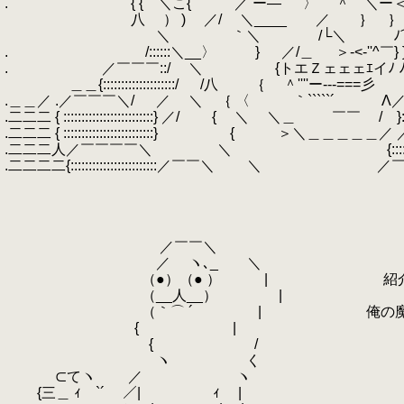
.
.
{ {￣＼こ{ ／ ー― ⌒ 〉 ＾ 
.
八 ） ) ／/ ＼____ ／ ｝ ｝ 
.
＼ ｀＼ /└＼ ﾉ⌒ 
.
.
/::::::＼__〉 } ／/＿ ＞‐<‐''
.
.
／￣￣￣::/ ＼ {トエＺェェェｴイﾉ
.
＿＿{::::::::::::::::::::/ /八 ｛ ＾''''ー---===彡
.＿＿／ .／￣￣￣＼/ ／ ＼ ｛ 〈 ｀`````´ Λ
.二二二 { :::::::::::::::::::::::::} ／/ { ＼ ＼＿ ￣￣ / }::::::::
.二二二 { :::::::::::::::::::::::::} { ＞＼＿＿＿＿＿／
.二二二人／￣￣￣￣＼ ＼ {:::::::::::::::::::::
.二二二二{::::::::::::::::::::::::／￣￣＼ ＼ ／￣￣￣＼
.
.
.
.
.
／￣￣＼
.
／ ヽ､_ ＼
.
（●）（● ） | 紹介す
.
（__人__） |
.
（｀⌒ ´ | 俺の魔法の
.
{ |
.
{ /
.
ヽ く
.
⊂てヽ ／ ヽ
.
{三＿ ｨ `´ ／| ｨ |