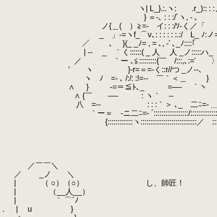
.
ヽ| L_}.:.ヽ: .r_):: : :
.
} ＝-､ : : :/´ヽ, ‐ 
.
ノ{＿( ）≧=- イ: : :/ｿ‐く／「
.
_ 」-=ヽf_⌒v､: : : : : :.:/ L_
.
／ ､ }(_ _ﾉ= , = ､, ‐' ､_ﾉ::::
.
| -‐ _ ｀く::::::( _ 人 人 _ノ:::::ハ_ 
.
／ ｀ー ､≦:::::::::{￣ /:::,､:=
.
′ ヽ }-r=＝=-く::r//つ _ノ‐-､ 
.
ヽ ﾉ =- ､ /:/: :!=‐- ￣｀＜＿ } !
.
∧ } ‐=＝≦ﾄ､_ =―- ｀ヽ 
.
∧ {￣ ―- : ヽ｀ ‐-
.
八 =‐- : : :｀＞ ､_ 二ﾆ=- ＿
.
｀ー＝ -ニ二ﾆ=‐ ´::::::::::::::::::/::::::::::::::::
.
{:::::::::::::ヽ:::::::::::::::::::::::::::::／ ::::::
.
.
.
.
.
／￣￣＼
.
／ _ノ ＼
.
| （ ○）（○） し、師匠！
.
| （__人__）
.
| ｀ ⌒´ﾉ
.
.
| u }