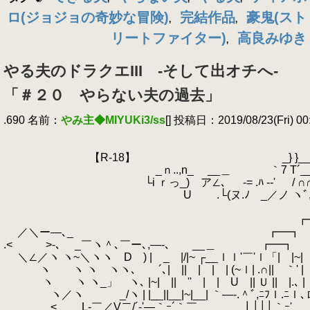
ロ(ジョジョの奇妙な冒険)
完結作品
豪鬼(スト
,
,
リートファイター)
高良みゆき
,
やる夫のドラクエIII -そして出オチへ-
「＃２０ やらない夫の過去」
.690 名前：
やみ主◆MIYUKi3/ss
[] 投稿日：2019/08/23(Fri) 00:
.
.
_
.
【R-18】 _} }_
.
_ｎ..,n_ __＿ ｀7 T´__ ,
.
└i ｒっ_) ア∠､ -= .ﾊ -‐' / ∩∩ 
.
U .└(ヌ.ﾉ _／ノ ヽﾞ,､_ 
.
｀ー
.
┏━
.
／＼ー―､_ ┏━┓
.< >-､ _￣ヽ＾､￣ー､,―-､ __＿ ┏━┓ _
.
＼∠／ヽ ヽ~＼ヽヽ D ) | _ |/|~ ┌__ｌｌ'￣'ｌ「| |~| ｌ'
.
ヽ ヽ ヽ ヽヽ､ ´､| || | | | (~ｌ| .∩|| ｀' | ｜∩|
.
ヽ ヽ ヽ_」 ヽ､ |~| || '' | | U || Ｕ || |.､ | ｜Ｕ
.
ヽ／ヽ _/ヽ | |__||__|~|__| ｀―-.＾ﾞ,ﾆﾌｌ.ﾆｌ､ロ
.
< L-￣／V二/´-'―｀ｰ´｀￣ ┃│││｀ｰ'