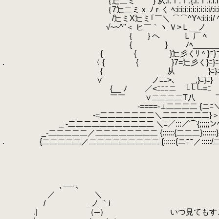
.
｛辷二ミ } 从:i:ｉ:ｉ:{:i:ｉ:/:i:i:i/:i:i:i:i
.
｛7辷二ミｘ ﾉｒく ﾍ:i:i:i:i:i:i:i:i:i/:i:i:i:i::i:
.
/辷ミX辷ミ｢￣＼ ⌒⌒^Yﾍ:i:i:i/
.
√~~^''＜ ヒ￣｀ヽ Ｖ>Ｌ__ノ ^ ｲ (::
.
{ } ヘ Ｌ 厂 ﾍ 从 (::
.
{ } ﾉﾍ______,／ (:
.
{ { }辷彡くﾘ＾}ﾆ}ﾆ}=
.
.
〈 { { }7=辷彡く
.
{ 从 }ﾆ}ﾆ}ｰ--- --‐
.
∨ ノﾆﾆ>､ _,}ﾆ}
.
{__ ﾉ ￣／<ﾆﾆﾆニ￣└└└-=ﾆ _
.
￣￣ ∨二二二二Τ八 ￣￣ ／二
.
-====-⊥二二二二 {ニﾆ＼ ／
.
_ -=二二二二二二二＼二二二二二二}＞二二
.
_ -二二二二二二二二二二二 ＼ﾆ／:::／⌒{;;;;;
.
_-二二二二二／二二二二二二二二 {::::::{二二二}:::::
.
.
{二二二二二／二二二二二二二二二 {::::::{ニﾆﾆ／:::::
.
.
.
.
.
, ── ､
.
／ ＼
.
/ _ノ ｀i
.
.| （─） いつ見てもすごい魔