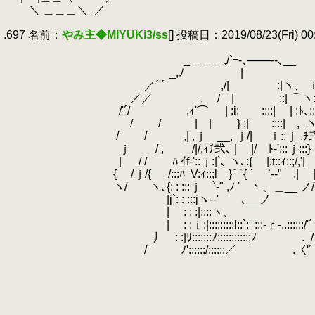
.
＼ ＿＿＿＼_／
.
.697 名前：
やみ主◆MIYUKi3/ss
[] 投稿日：2019/08/23(Fri) 00:
.
.
_＿＿＿,/`ｰ-､───--､__
.
_,ﾉ | ￣
.
／´'´ ,/| :|ヽ、 ｉ
.
／／ , / | ::| ⌒ヽ:: ｉ
.
/'´/ ,ｨ'⌒ | :i: ::::| | :ﾄ､:
.
/ / | | } :| ::::| ,_ヽ|_ 
.
/ / ,| ,ｊ __, ｊ/| ｉ::ｊ ,ﾁ弐心､ｉ:
.
ｊ / , /|/,ｨﾁ弐､ | |/ ﾄ-':::ｊ
.
| / / ﾊ ｲf‐'::ｊ:|`､ ヽ､:{ |:t::ｨ::;/,'| ｉ|
.
{ /ｊ/{ /:::ﾊ
.
V:ｨ::;l }⌒{ ` `‐
.
ヽ/ ヽ､{: : :::ｊ `‐" ,ﾉ ' 丶、＿__ ノ/ |:| :}::
.
|j`: : :::jヽ-‐' ､__ノ / ,/ﾘ ｊ;:／
.
| : : :|::::ヽ、 ／_,,／ '´: : :
.
| : :ｉ:|:::::::::l::`:ｰ:::‐ｒ-..::::::/'´
.
丿 : :|ﾘ:::::::ﾉ:::::::::::;ﾉ ._/ : : 
.
/ ﾉ'::::::/::::::／ .〈'´ : : :
.
.
.
.
.
＿＿＿_