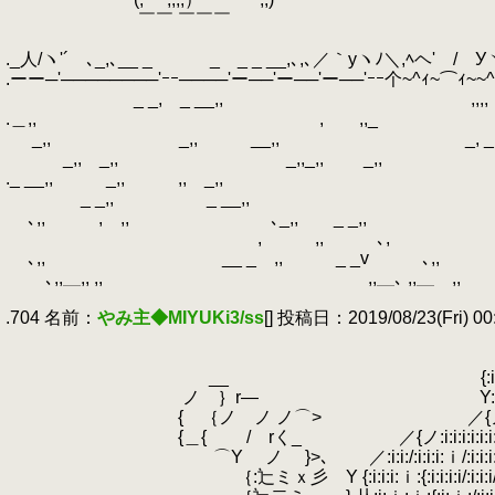
.
￣￣ ￣￣￣
.
/ヽ、,
._人/ヽ'´ゝ､_,､__ _ _ _ _ __,､,､／｀yヽﾉ＼,ﾍヘ'ゝ/ゝУヾу
.ーー─'────────'ｰｰ────'ー──'ー──'ー──'ｰｰ个~^ｨ~⌒ｨ~~
.
_ _, _ __,, ,,,, ,, ,,,, 
.＿,, , ,,_ _ _,, ､＿,,
.
_,, _,, __,, _, _
.
_,, _,, _,,_,, _,, _ 
._ __,, _,, ,, _,, __ _,
.
_ _,, _ __,, ,,,,
.
､,, , ,, ､_,, _ _
.
, ,, ､, ,,,, 
.
､,, __ _ ,, _ _v ､,, ､_,,
.
､,,＿,, ,, ,,＿､ ,,＿ ,, ,,､
.
.704 名前：
やみ主◆MIYUKi3/ss
[] 投稿日：2019/08/23(Fri) 00:
.
.
/{_／(,,
.
__ {:i:i:i:i:i:i:i
.
ノ ｝r― Y:i:i:i:i:i
.
{ ｛ノ ノ ノ⌒> ／{ノ人
.
{＿{ / rく_ ／{ノ:i:i:i:i:i:i:i:i:i:i
.
⌒Y ノ }>､ ／:i:i:/:i:i:i:ｉ/:i:i:i:i:i:i:
.
｛:辷ミｘ彡 Υ {:i:i:i:ｉ:{:i:i:i:i/: