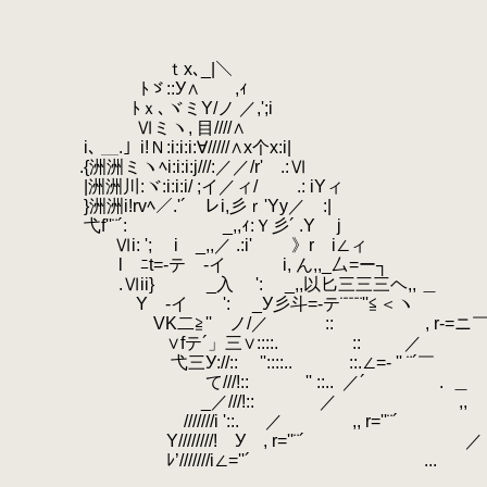
.
.
.
.
ｔx､_|＼
.
ﾄゞ::У∧ ,ｨ
.
ﾄｘ､ヾミY/ノ ／,';i
.
Ⅵミヽ, 目////∧
.
i､ ＿.」i!Ｎ:i:i:i:∀/////∧x个x:i|
.
.{洲洲ミヽﾍi:i:i:j///:／／/r' .:Ⅵ
.
|洲洲川:ヾ:i:i:i/ ;イ／ィ/
.
.: iYィ
.
}洲洲i!rvﾍ／.'´ レi,彡ｒ'Yy／ :|
.
弋f''¨´:
.
_,,ｨ:Ｙ彡´ .Y j （ 
.
Ⅵi: '; i _,,／ .:i' 》r i∠ィ
.
lゞﾆt=-テゝ-イ i, ん,,_厶=ー┐
.
.Ⅵii} _入 ':
.
_,,以匕三三三ヘ,, ＿
.
Υゝ-イ ':
.
_У彡斗=-テ¨¨¨¨''≦＜ヽ
.
VK二≧'' ノ/／ ::
.
, r-=ニ￣ﾆ=
.
∨fテ´」三∨::::.
.
::
.
／ 
.
弋三У://:: ''::::..
.
::.∠=- '' ¨´￣ '
.
て///!:: '' ::..
.
／´ .
.
＿ 
.
_／///!:: ／ ,, ￣ ｀¨'
.
///////i '::.
.
／ ,, r=''¨´ 
.
Y////////! У , r=''¨´ 
.
ﾚ’///////i∠=''´ ...
.
:
.