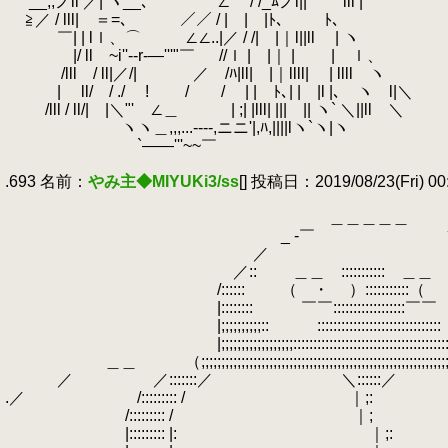
.
__,,ノll ／| ヽ__､ ∠
.
/ /_ﾑノl|| lll
.
≧／ / lll| ＝=、 ／／ / | | |ﾄ､ ﾄ､
.
￣| | lｌ、⌒ ∠∠..|／ / /| |｜l||ll | ヽ
.
|/ ll ~i''--r-―'''"￣ //ｌ | |｜ | | ｌ、
.
/lll / ll|／/| ／ /ﾊ|ll| |｜llll| | llll ヽ
.
| ll/ / ./ ! / / | | ﾄ､| | |l |､ ヽ l|＼
.
/lll / ll/| |＼"' ∠＿ | ;| |lll| ||| || ヽ` ＼||ll ＼
.
ヽヽ＿,,,...--‐‐,ニニ'|,ﾊ,||||lヽ`ヽ|ヽ
.
`――'''~~￣
.
.693 名前：
やみ主◆MIYUKi3/ss
[] 投稿日：2019/08/23(Fri) 00:
.
.
＿＿＿＿＿
.
_ -￣ 
.
／ 
.
／:: ＿＿ ::::::::::: ＿＿
.
/:::::: （ ・ ）::::::::
.
|:::::::: ￣￣::::::::::::::::::
.
|;;;;;;;;;;:: :::::::::::::::::
.
|;;;;;;;;;;;;;;;;;;::::::::::::::::::::::::::::::::::::::::::;
.
＿＿ （;;;;;;;;;;;;;;;;;;;;;;;;;;;;;;;;;;;;;;;;;;;;;;;
.
／ ／:::::::／ ＼::::::／ ＼
.／ /::::::::: / ｜;: |i;:::
.
/::::::::: / ｜;
.
|i;:
.
|::::::::: |: ｜;: |i;:::::