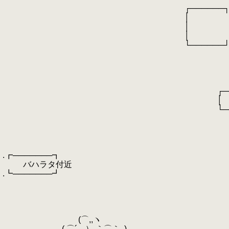
.
┌──────
.
│ 
.
│ 
.
│ 
.
└──────
.
┌───
.
│ 
.
│ 
.
└───
.
┌───
.
│ 
.
└───
.
.
.
.
.┏───────┓
.
バハラタ付近
.┗───────┛
.
(⌒,
.
(^ヽ ,ゝ´ '
.
ゝ ﾍ ヽ ,,
.
("⌒,, ⌒) ,ﾉ ,
.
(⌒,,ヽ ￣￣￣ ￣
.
(,⌒´,,,,） ｀⌒｀,,)