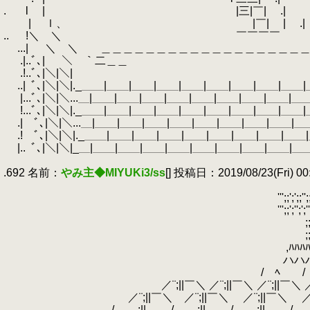
.
.
l | |三|￣|
.
| ｌ、 |￣| | 
..
.
!＼ ＼ ￣￣￣￣ 
.
...| ＼ ＼ ＿＿＿＿＿＿＿＿＿＿＿＿＿＿＿＿＿＿
.
.|..ﾞ､|
.
＼ ｀二＿＿ ＿＿二´ 
.
.!..ﾞ､|＼|＼|
.
￣￣￣￣￣￣￣￣￣￣￣￣￣￣￣￣ |
.
..|
.
ﾞ､|＼|＼|._＿＿|＿＿|＿＿|＿＿|＿＿|＿＿|＿＿|＿＿|＿＿|＿＿_
.
|...ﾞ､|＼|＼...＿|＿＿|＿＿|＿＿|＿＿|＿＿|＿＿|＿＿|＿＿|＿＿|＿
.
!...ﾞ､|＼|＼|._＿＿|＿＿|＿＿|＿＿|＿＿|＿＿|＿＿|＿＿|＿＿|＿＿
.
.| ﾞ､|＼|＼...＿|＿＿|＿＿|＿＿|＿＿|＿＿|＿＿|＿＿|＿＿|＿＿|＿
.
.! ﾞ､|＼|＼|._＿＿|＿＿|＿＿|＿＿|＿＿|＿＿|＿＿|＿＿|＿＿|＿
.
|..
.
ﾞ､|＼|＼|_＿|＿＿|＿＿|＿＿|＿＿|＿＿|＿＿|＿＿|＿＿|＿＿|
.
.692 名前：
やみ主◆MIYUKi3/ss
[] 投稿日：2019/08/23(Fri) 00:
.
.
''';;';';;'';;;,.
.
''';;';'';';''';;'';;;
.
;;''';;';'';';';;;'';;
.
;;'';';';;'';;';'';';';;;'
.
,ﾊﾊﾊﾊﾊﾊﾊﾊﾊﾊﾊﾊ, ｻ
.
ハハハハハハハハ
.
/￣ﾍ /￣ﾍ /￣ﾍ
.
／¨;||￣＼ ／¨;||￣＼ ／¨;||￣＼ ／¨;||￣＼ 
.
／¨;||￣＼ ／¨;||￣＼ ／¨;||￣＼ ／¨;||￣＼
.
/＿__;||＿＿ /＿__;||＿＿ /＿__;||＿＿ /＿__;||＿＿ 