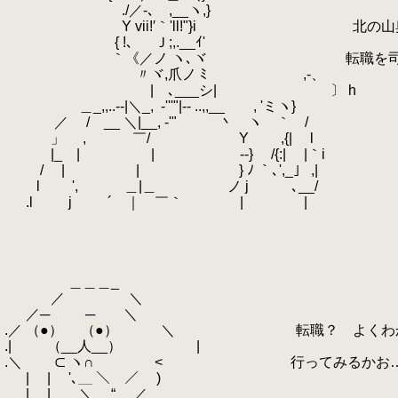
.
ゝ./／-､ ,__ヽ,}
.
Y vii!′｀'ll!"}i 北の山奥に
.
{ !､ Ｊ;,.__ｲ'
.
｀《／ノ ヽ､ヾ 転職を司る神
.
〃ヾ,爪ノ ﾐ ,-、
.
|ゞ､___シ| 〕 h
.
＿_,,..-‐|＼_,
.
-'''"|‐- ..,,__ , 'ミヽ}
.
／ / __ ＼|__, -'" 丶 ヽゞ｀ /
.
」 , ￣/ Y ,{| l
.
|_ | | ‐-} /{:| |｀i
.
/ | | } ﾉ ｀､',_」 ,|
.
l ', ＿|＿ ノ j ､__/
.
.l j
.
´ ｜ ￣｀ | |
.
.
.
.
.
＿＿＿_
.
／ ＼
.
／─ ─ ＼
.／ （●） （●） ＼ 転職？ よくわか
.| （__人__） |
.＼ ⊂ ヽ∩ < 行ってみるかお…
.
| | '､＿ ＼ ／ )
.
| |＿＿＼ “ ／