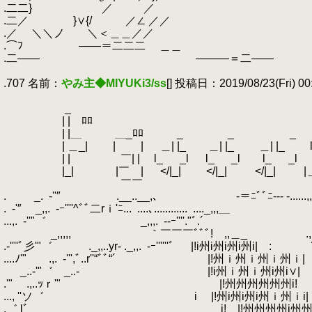
.二二} ／ ／
.二／ }∨{/ ／∠ ／／
.／ ＼＼ノ ＼＜＿＿／／
.⌒ﾌ ――＝二二二 ＿＿
.二―― ―――＝二―― ＿
.
.707 名前：
やみ主◆MIYUKi3/ss
[] 投稿日：2019/08/23(Fri) 00:
.
.
_ 
.
| | ﾛﾛ | | 
.
| |＿ ＿_ﾛﾛ _ _ _ _ |
.
| ＿_| | |
.
＿| |_ ＿| |_ ＿| |_ l二l
.
| | ￣| | l_ _l l_ _l l_ _l
.
|_| |￣ |
.
</|_| </|_| </|_| |
.
￣￣
.
.
_.
.
-''″ .__..__,、 -＝ﾆﾞﾞﾆ--- -......,,
.
.
‐'″ _,,.
.
-ｰ''''^ﾞﾞ二rｉ'ﾆ...
.
....､............
.
...._,,,＿ ￣ﾞﾞﾞﾞ
...,.
.
-''"゛ _,,,.
.
--ｰ''''.
.
_,,,,, ｀￣￣￣ﾞﾞﾞ! ,,＿_ .,,,,..uuii､;;;;;;y ...
.-''''ﾞ彡'"゛ ._,,..yr‐ ._,,.
.
-ｰ''''''ﾞ ￣ |!i州i州i州i州i| : ´
....ﾉ'" .,.
.
-''',ﾞ..r''“ﾞﾞ“´ |!州ｉ州ｉ
.
_..-'"゛ _..- |!i州ｉ州ｉ
.'" .,..ｯｒ'" |!州
..., ''ソ゛ i |!州i州i州i州ｉ州ｉi|
.゛ lﾞ i! |!州州州州i州州i