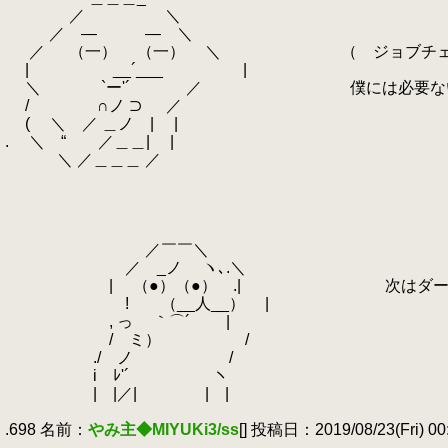
.
／ ＼
.
／ ― ― ＼
.
／ （一） （一） ＼ （ ジョブチェ
.
| __´___ |
.
＼ `ー'´ ／ 僕には必要ないで
.
/ ∩ノ ⊃ ／
.
( ＼ ／ ＿ノ | |
.
.
＼ “ ／＿＿| |
.
＼ ／＿＿＿ ／
.
.
.
.
.
／￣￣＼
.
／ _ノ ヽ､.＼
.
| （●）（●） .| 次はダーマ
.
! （__人__） |
.
, っ ｀⌒´ |
.
/ ミ） /
.
./ ノゝ /
.
i ﾚ'´ ヽ
.
| |／| | |
.
.698 名前：
やみ主◆MIYUKi3/ss
[] 投稿日：2019/08/23(Fri) 00:
.