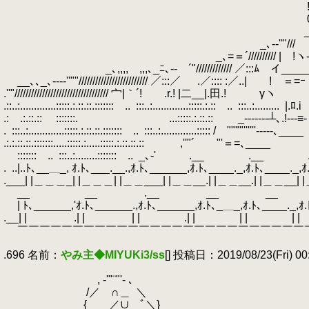
.
! .ﾉ:.', 田＼::::::/:::::::
.
0 ､__､':::::ｲ ｀-´ ::|┬‐
.
_ﾆ' l 了 く气气乂 .／￣"ﾌ
.
_､-‐''"/// ゝ ! ヽヾ 
.
_､=＝´////////// | 
.
_､,,,, ,,,､_ﾆ､-‐ ´"///////////// ／:::ﾑ イ_____
.
__､､_､-‐‐‐''""///////////////////////// ／:::／ .／:::: :／..| !ゝ
.''"////////////////////////////////// 宀|｀´! 
.::..:.............:::::.:.::.::.::::::: ..
.
:::..:.............:::::.:.:: ..
.
:::..:.........
.
|.
.: .:.::.::
.
:::::::.
.
...:::::.:.::.::
.
_-----‐‐┴､.
.
.
:::..:.............:::::.:.::.::.::::::: ..
.
:::..:.............::::: / """"''''''‐‐‐‐-
.:.:.::.::.:::::::.....:::::.:.....::::
.
::::::: ..
.
:::..:........::::::: ..
.
_､-' .__ .__ ._
.
.
..|..ﾄ､__＿_, ｵ.ﾄ､___.__.,ｵ.ﾄ､______,ｵ.ﾄ､____._,ｵ
.___| |＿＿＿_| |＿＿＿| |＿＿___| |＿＿__.| |＿＿__.| 
.
__ __ .__ __
.
__ _
.
| ﾄ､______,'ｵ.ﾄ､______.,ｵ.ﾄ､______,ｵ.ﾄ､_＿_,ｵ.ﾄ､____._,
.__| | .| | | | .| | | | | | .|
.
￣￣￣￣￣￣￣￣￣￣￣￣￣￣￣￣￣￣￣￣￣￣￣￣￣￣
.
.696 名前：
やみ主◆MIYUKi3/ss
[] 投稿日：2019/08/23(Fri) 00:
.
.
, -'"¨"'- ､
.
/／ ∩＿
.
＼
.
{ ／∪＿ﾞ＼}