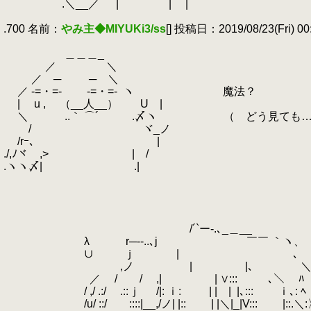
.
.＼__／ | | |
.
.700 名前：
やみ主◆MIYUKi3/ss
[] 投稿日：2019/08/23(Fri) 00:
.
.
＿＿＿_
.
／ ＼
.
／ ─ ─ ＼
.
／ -=・=- -=・=-
.
ヽ 魔法？
.
| u , （__人__） U |
.
＼ ..｀ ⌒´ .〆ヽ （ どう見ても…
.
/ ヾ_ノ
.
/rｰ､ |
./,ﾉヾ ,> | /
.ヽヽ〆| .|
.
.
.
.
.
/´`ー-.､_＿__
.
λ r─--..､j ￣￣ ｀ヽ、
.
∪ ｊ | ､ 
.
,ノ | |､ ＼ｉ: 
.
／ / / ,| | ∨:::
.
､＼
.
ﾊ
.
/ ,/ .:/ .::ｊ /|: ｉ: | | |
.
|､::: ｉ､: ﾍ
.
/u/ ::/ ::::|__,/ノ| |:: | |＼|_|V:::
.
|::.＼: