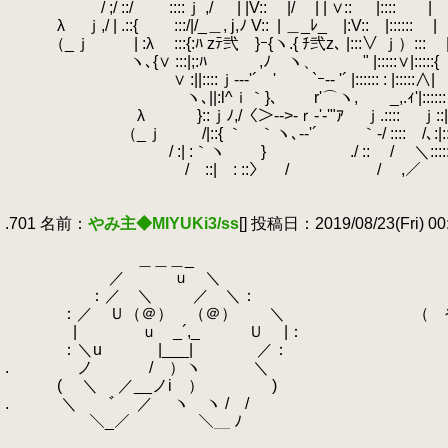
.
/ ;/ ::/ ::::ｊ ,/ | |V:: |/ | | ∨::
.
|:::: |
.
λ ｊ,/ | .::{ :::/|/_＿, j,ﾉ V::
.
| ＿_ﾚ_ |:V:: |:::::: |
.
（_ｊ | :λ :::{:ﾊ zﾃ弐 }ｰ{ヽ.{ ﾁ弐z､ |:
.
ヽ､{∨ :::|;:ﾊ ,ﾉ ヽ、 " |:::::∨|:::::{ 
.
∨ :||::::ｊ‐-‐'´ ' `ｰ-‐ '´ |:::::: 
.
ヽ､||:l^ｉ｀}､ r'⌒ヽ, _,.ｨ'|:::::: : |
.
λ }::ｊﾉ,/〈＞‐->-ｒ‐'‐'"ｱ ｊ.:::: ｊ::|:::
.
（_ｊ /|::{ ｀ ｀ヽ､-‐'´ ｀‐/ :::: /､:|:::
.
/ :| :｀ヽ } ./ :: / ＼:::::
.
/ ::| : ::〉 / / ,／ ﾊ:::
.
.
.701 名前：
やみ主◆MIYUKi3/ss
[] 投稿日：2019/08/23(Fri) 00:
.
.
＿＿＿_
.
／ ｕ ＼
.
：／ ＼ ／ ＼：
.
：／ Ｕ（＠） （＠） ＼ （ やばい
.
| ｕ _´,_ Ｕ |：
.
：＼u |___| ／：
.
.
ノ / ）ヽ ＼
.
( ＼ ／__ノi ） )
.
.
＼ ﾞ ／ ヽ ヽ / /
.
＼_／ ＼＿ ﾉ
.