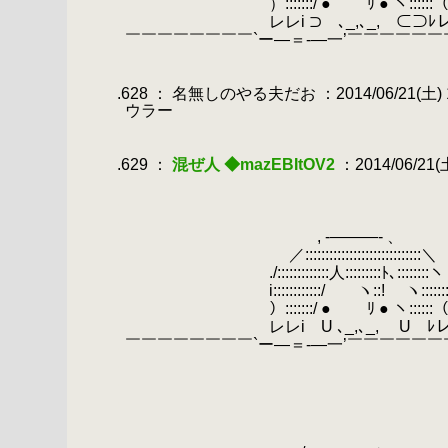
.
）:::::::/ ● ﾘ ● ヽ::::::
.
レレi ⊃ ､_,､_, ⊂⊃ﾚ
.
￣￣￣￣￣￣￣￣`ー―＝-―一’￣￣￣￣￣￣
.
.
.628 ： 名無しのやる夫だお ：2014/06/21(土) 11
.
ウラー
.
.
.629 ：
混ぜ人 ◆mazEBItOV2
：2014/06/21(土)
.
.
.
.
, -―――- 、
.
／:::::::::::::::::::::::::::::＼
.
./:::::::::::::人:::::::::
.
i::::::::::::/ ヽ::! ヽ:::::::
.
）:::::::/ ● ﾘ ● ヽ:::::
.
レレi U ､_,､_, U ﾚ
.
￣￣￣￣￣￣￣￣`ー―＝-―一’￣￣￣￣￣￣
.
.
.
.
.