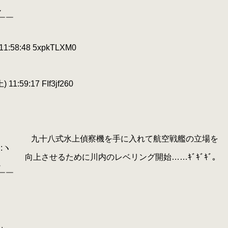
（
レ
￣￣
:58:48 5xpkTLXM0
 11:59:17 FIf3jf260
ﾄ､::::::::ヽ 九十八式水上偵察機を手に入れて航空戦艦の立場を
:ヽ
:（ 向上させるために川内のレベリング開始……ｷﾞｷﾞｷﾞ。
レ
￣￣