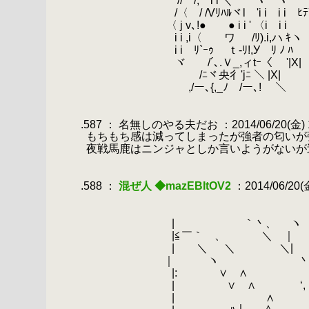
.
// /, i i ＼ ヽ ヽ
.
/〈 / /Vﾘﾊﾙヾl 'i i i i ﾋﾃ
.
〈 j v､!● ● i i ' 〈i i i
.
i i ,i〈 ワ /ﾘ).i,ハ ｷヽ
.
i i ﾘ`ｰｩ ｔ-ﾘ!,У ﾘ ﾉ ﾊ
.
ヾ /´､.Ｖ_,ィtｰ〈 '|X|
.
/ﾆヾ央彳'jﾆ ＼ |X|
.
,/ー､{,_ﾉ /ー､! ＼
.
.
.587 ： 名無しのやる夫だお ：2014/06/20(金) 16
.
もちもち感は減ってしまったが強者の匂いが
.
夜戦馬鹿はニンジャとしか言いようがないが
.
.
.588 ：
混ぜ人 ◆mazEBItOV2
：2014/06/20(金
.
.
.
| ｀丶、 ヽ
.
|≦￣｀ 、 ＼ ｜
.
| ＼
.
＼ ＼|
.
｜ ヽ 
.
|: ∨ ∧ 
.
| ∨ ∧ ‘,
.
| ∧ 