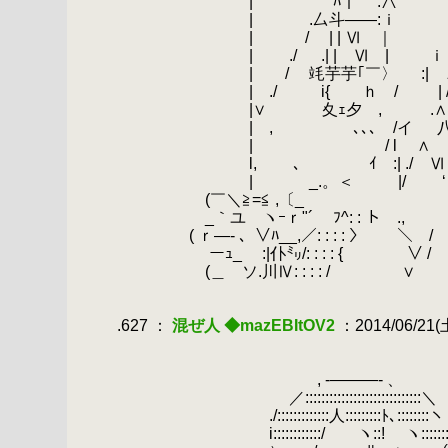
.
| ﾊ｜ .∧
.
| .厶斗――:ｉ 
.
| / | | Ⅵ ｜ :
.
| ./ .| | Ⅵ | ｉ
.
| / 竓芋芋｢￣〉 :| ∧ 
.
| ./ i{ ｈ / | / 
.
|∨ 夊ｪ夕 , .∧
.
| , ､､､ /イ 八
.
| / l ∧
.
.
l, ､
.
ｲ :| ./ Ⅵ
.
| _.。＜ |/ ‘ 
.
(￣＼≧=≦ ,〔_ ‘
.
_｀ユ ヽｰｒ"´ ﾌ^: : ト .,
.
( ｒ―‐ 、∨ﾊ__,／: : : : 〉 ＼ /
.
ーｭ_ :|仆㍉/: : : : { ∨ /
.
(＿ ソ.川Ⅳ: : : : / ∨
.
.
.627 ：
混ぜ人 ◆mazEBItOV2
：2014/06/21(土)
.
.
.
, -―――- 、
.
／:::::::::::::::::::::::::::::＼
.
./:::::::::::::人:::::::::ﾄ､:::::::
.
i::::::::::::/ ヽ::! ヽ:::::::