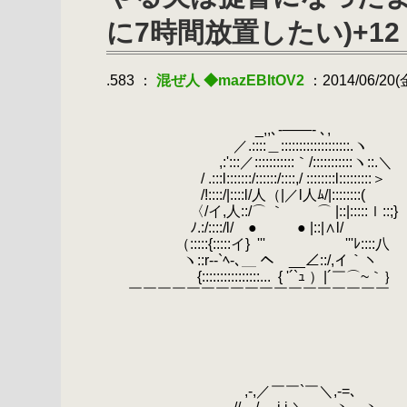
に7時間放置したい)+12
.583 ：
混ぜ人 ◆mazEBItOV2
：2014/06/20(金
.
.
.
_,,､-――- ､,
.
／.::::＿:::::::::::::::::::.ヽ
.
.
,:':::／:::::::::::｀/:::::::::::ヽ::.＼
.
.
/ .:::l:::::::/::::::/::::,/ ::::::::l:::::::::＞
.
/!::::/|::::l/人（|／l人ﾑ/|::::::::(
.
.
〈/イ,人::/⌒ ｀ ⌒ |::|:::
.
ﾉ.:/::::/l/ ● ● |::|∧l/
.
（:::::{:::::イ}
.
''' '''ﾚ::
.
ヽ::r‐-`ﾍ-､＿ ヘ __∠::/,イ｀ヽ
.
{::::::::::::::::...
.
{ '´`ｭ ）|´￣⌒~｀｝
.
￣￣￣￣￣￣￣￣￣￣￣￣￣￣￣￣￣￣
.
.
.
.
.
.
,-,／￣￣`￣＼,-=､