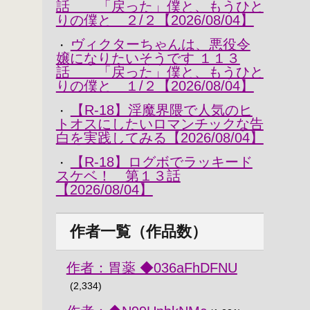
話 「戻った」僕と、もうひと
りの僕と ２/２【2026/08/04】
ヴィクターちゃんは、悪役令
・
嬢になりたいそうです １１３
話 「戻った」僕と、もうひと
りの僕と １/２【2026/08/04】
【R-18】淫魔界隈で人気のヒ
・
トオスにしたいロマンチックな告
白を実践してみる【2026/08/04】
【R-18】ログボでラッキード
・
スケベ！ 第１３話
【2026/08/04】
作者一覧（作品数）
作者：胃薬 ◆036aFhDFNU
(2,334)