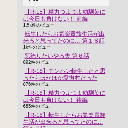
【R-18】精力つよつよ幼馴染に
は今日も負けない！ 前編
1.5k件のビュー
転生したらお気楽貴族生活が出
来ると思ってたのに… 第１８話
1k件のビュー
悪徳りたいやる夫 第６話
892件のビュー
【R-18】モンハン転生したと思
ったらほかほか愛撫村だった
876件のビュー
【R-18】精力つよつよ幼馴染に
は今日も負けない！ 後編
685件のビュー
【R-18】転生したらお気楽貴族
生活が出来ると思ってたのに…