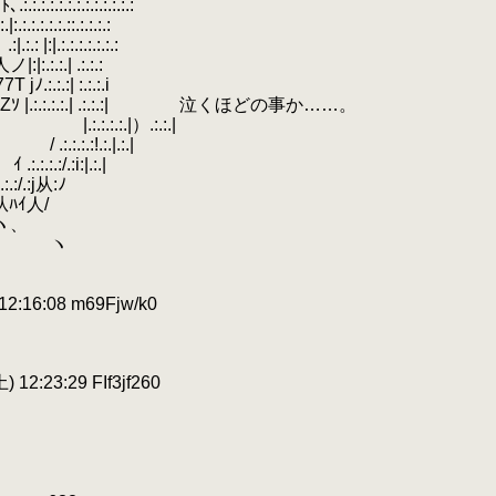
:.:.:.:.:.:.:.:.:
.
.:.:.::.:.:.:.:
.
.:.:.:.:.:.:
.
:.| .:.:.:
.
 :.:.:.i
:.:.:.| .:.:.:| 泣くほどの事か……。
.:.|）.:.:.|
.:.|.:.|
､
.
ｲ .:.:.:.:/.:i:|.:.|
:/.:j从:ﾉ
ｲ人/
、
 ヽ
:16:08 m69Fjw/k0
 12:23:29 FIf3jf260