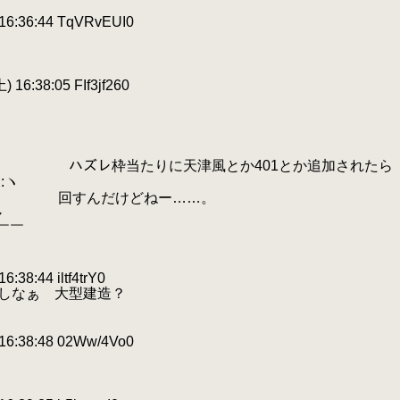
:36:44 TqVRvEUI0
 16:38:05 FIf3jf260
ﾄ､::::::::ヽ ハズレ枠当たりに天津風とか401とか追加されたら
:ヽ
:::（ 回すんだけどねー……。
レ
￣￣
8:44 iltf4trY0
しなぁ 大型建造？
:38:48 02Ww/4Vo0