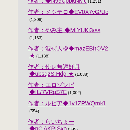
作者：◆N99UpbkNMc
(1,231)
作者：メシテロ◆EV0X7vG/Uc
(1,208)
作者：やみ主 ◆MIYUKi3/ss
(1,163)
作者：混ぜ人＠◆mazEBItOV2
★
(1,138)
作者：使レ無避妊具
◆ubsqzS.Hdg ★
(1,038)
作者：エロゾンビ
◆IL/7VRqS7E
(1,002)
作者：ルピア◆1v1ZPWQmKI
(554)
作者：らいちょー
◆nCjAKRISxo
(395)