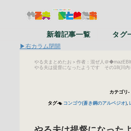
新着記事一覧
タグ
▶右カラム閉開
やる夫まとめたお
作者：混ぜ人＠◆mazEBIt
>
やる夫は提督になったようです その18(川内
カテゴリ-
タグ-
コンゴウ(蒼き鋼のアルペジオ)
,
やる夫は提督になったよ