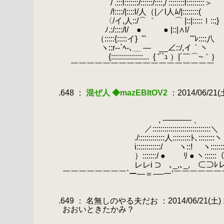
.
.
/ .:::l:::::::/::::::/::::,/ ::::::::l:::::
.
/!::::/|::::l/人（|／l人ﾑ/|::::::::(
.
.
〈/イ,人::/⌒ ｀ ⌒ |::|::::
.
ﾉ.:/::::/l/ ● ● |::|∧l/
.
（:::::{:::::イ}
.
''' '''ﾚ:::
.
ヽ::r‐-`ﾍ-､＿ ― __∠::/,イ｀ヽ
.
{::::::::::::::::...
.
{ '´`ｭ ）|´￣⌒~｀｝
.
￣￣￣￣￣￣￣￣￣￣￣￣￣￣￣￣￣￣
.
.
.648 ：
混ぜ人 ◆mazEBItOV2
：2014/06/21(土)
.
.
.
, -―――- 、
.
／:::::::::::::::::::::::::::::＼
.
./:::::::::::::人:::::::::
.
i::::::::::::/ ヽ::! ヽ:::::::
.
）:::::::/ ● ﾘ ● ヽ:::
.
レレi ⊃ ､_,､_, ⊂⊃ﾚ
.
￣￣￣￣￣￣￣￣`ー―＝-―一’￣￣￣￣￣￣
.
.
.649 ： 名無しのやる夫だお ：2014/06/21(土) 16
.
おおいときたかみ？
.