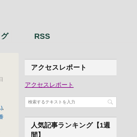
ング
RSS
アクセスレポート
日
アクセスレポート
)
,
香
人気記事ランキング【1週
下
間】