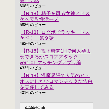
第１７話
608件のビュー
【R-18】精子を司る女神とドス
ケベ天界性活モノ
588件のビュー
【R-18】ログボでラッキードス
ケベ！ 第９話
482件のビュー
【R-18】投下時間1Hで何人孕ま
せできるかスコアアタック
ver1.01 マッチングアプリ編
433件のビュー
【R-18】淫魔界隈で人気のヒト
オスにしたいロマンチックな告白
を実践してみる
401件のビュー