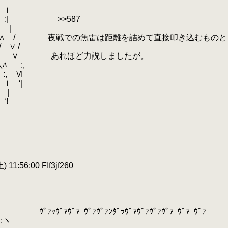
i
| >>587
 ｜
/ 夜戦での魚雷は距離を詰めて直接叩き込むものと
∨ /
.
∨ あれほど力説しましたが。
ﾊ
.
:,
:, Ⅵ
 i
.
‘|
|
!
 11:56:00 FIf3jf260
:ヽ ｳﾞｧｯｳﾞｧｳﾞｧｰｳﾞｧｳﾞｧﾝﾀﾞﾗｳﾞｧｳﾞｧｳﾞｧｳﾞｧｰｳﾞｧｰｳﾞｧｰ
:ヽ