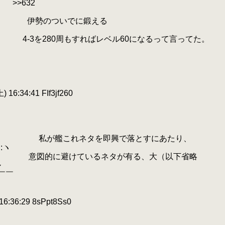
::::＞ >>632
:ｌ::;} 伊勢のついでに鍛える
:八 4-3を280周もすればレベル60になるって言ってた。
 16:34:41 FIf3jf260
ﾄ､::::::::ヽ 私が艦これネタを即興で落とすにあたり、
:ヽ
:::（ 意図的に避けているネタが有る、大（以下省略
レ
￣￣
:36:29 8sPpt8Ss0