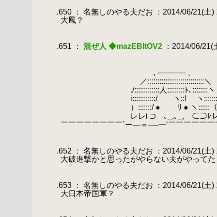
.
.650 ： 名無しのやる夫だお ：2014/06/21(土) 16
.
大鳳？
.
.
.651 ：
混ぜ人 ◆mazEBItOV2
：2014/06/21(土)
.
.
.
, -―――- 、
.
／:::::::::::::::::::::::::::::＼
.
./:::::::::::::人:::::::::
.
i::::::::::::/ ヽ::! ヽ:::::::
.
）:::::::/ ● ﾘ ● ヽ:::
.
レレi ⊃ ､_,､_, ⊂⊃ﾚ
.
￣￣￣￣￣￣￣￣`ー―＝-―一’￣￣￣￣￣￣
.
.
.652 ： 名無しのやる夫だお ：2014/06/21(土) 16:3
.
大破進撃かと思ったがやらない夫がやってた
.
.
.653 ： 名無しのやる夫だお ：2014/06/21(土) 16
.
大日本帝国軍？
.
.