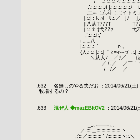
.
/ ..:.:.:.:.:,ｨ.:.:.:.:.:.:.:.:.ﾄ､.:.:.:.:.
.
,′.:.:.:.:.:.,ｲ |.:.:.:.:.:.:.:.:ﾉ i.:.|:.:.:.:
.
,二=- .:.厶斗 .: .:.;イトミ」.:|.:.: |:|.:
.
|.:.:| : ﾄ､ﾊl ﾘ.:.／ jﾉ j人ノ|:|:.:.
.
|!八从T777T T777T jﾉ.:.:.:|
.
|.:.:.:i:.:}弋ZZｿ 弋ZZｿ |.:.
.
,'.:.:.:.i:,' |.:.:.:
.
i .:.:.:八 / .:.:.:.:!
.
|.:.:.:.:.:
.
` :
.
r‐ 
.
{人.:.:.:.|.:.:.|:｀≧=-r---rｭ´ .:.| .:.:.
.
＼从人ﾉ__／ﾘ／￣￣{从ﾊ
.
／ / ,／ ／￣｀ヽ
.
/ /／ ／
.
.
.632 ： 名無しのやる夫だお ：2014/06/21(土) 12
.
牧場するの？
.
.
.633 ：
混ぜ人 ◆mazEBItOV2
：2014/06/21(土)
.
.
.
_,,､-――- ､,
.
／.::::＿:::::::::::::::::::.ヽ
.
.
,:':::／:::::::::::｀/:::::::::::ヽ::.＼