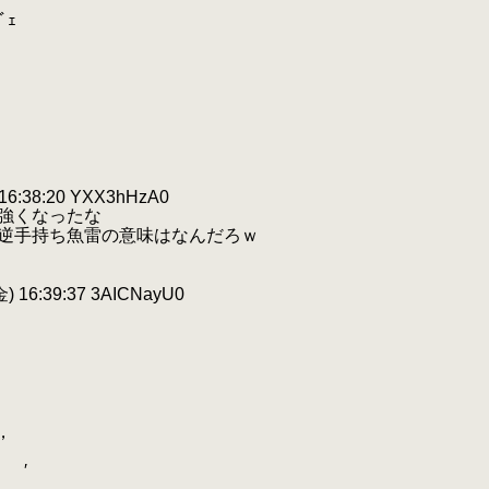
ﾞｪ
:38:20 YXX3hHzA0
強くなったな
逆手持ち魚雷の意味はなんだろｗ
) 16:39:37 3AICNayU0
丶
，
′