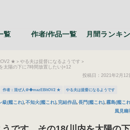
一覧
作者/作品一覧
月間ランキ
OV2 ★
やる夫は提督になるようです
>
>
を太陽の下に7時間放置したい)+12
投稿日：
2021年2月12
作者：混ぜ人＠◆mazEBItOV2 ★
やる夫は提督になるようです
レ級(艦これ)
不知火(艦これ)
完結作品
長門(艦これ)
霧島(艦これ
,
,
,
,
風見幽
うです その18(川内を太陽の