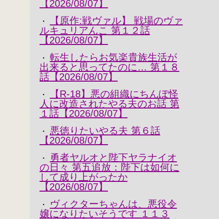
【2026/08/07】
【原作:戦ヴァル】 戦場のヴァ
・
ルキュリアんこ 第１２話
【2026/08/07】
転生したらお気楽貴族生活が
・
出来ると思ってたのに… 第１８
話【2026/08/07】
【R-18】悪の組織にちんぽ怪
・
人に改造されたやる夫のお話 第
１話【2026/08/07】
悪徳りたいやる夫 第６話
・
【2026/08/07】
勇者ヤルオと陛下ヤラナイオ
・
の日々 第五追放：陛下は如何に
して成り上がったか
【2026/08/07】
ヴィクターちゃんは、悪役令
・
嬢になりたいそうです １１３