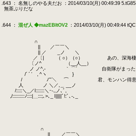
.643 ： 名無しのやる夫だお ：2014/03/10(月) 00:49:39 5.tG8
.
無茶ぶりだな
.
.
.644 ：
混ぜ人 ◆mazEBItOV2
：2014/03/10(月) 00:49:44 tQ
.
.
.
∩
.
|| ／￣￣＼
.
|| ／ _ノ ＼
.
／〔| （ ○）（○） あの、深海棲艦を撃
.
〔ノ^ゝ （__人__）
.
ノ ノ^,- ｀ ⌒´ 自衛隊がまったく敵
.
/´ ´ ' , ^ヽ }
.
/ ﾉ'"＼
.
⌒ 君、モンハン得意だった
.
人 ノ ＼／,＿ __ノ
.
/:::::＼_／l:::::::＼ｰ-.,ノ､ﾞ,
.
,/::::::::::ﾉ::::|＿:::;､>､_ l|||||ﾞ!:ﾞ､-､_
.
.
.
.
.
.
∩
.
|| ／￣￣＼