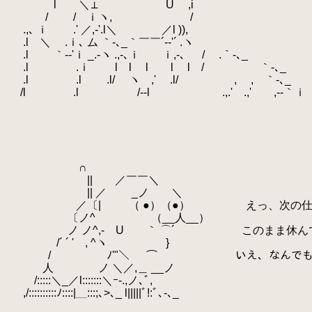
.
l ＼⊥ U ,i
.
/ / ｉヽ, /
.
.,､ ｉ .' ／,‐'.l＼ ／l )),
.
.l ＼ .ｉ､ ム ｀‐､_｀￣￣´-‐'´ .ヽ
.
.l ｀‐-'ｉ _.-ヽ .,-､ｉ ｉ,‐､
.
/ .｀‐､_
.
.l .ｉ l l l l l / ｀‐､_
.
.l .l .l/ ヽ ,' .l/ , , ｀‐､_
.
/l .l /‐-l
.
.,.' .,' ,-‐｀ｉ
.
.
.
.
.
.
∩
.
|| ／￣￣＼
.
|| ／ _ノ ＼
.
／〔| （ ●）（●） えっ、次の仕事
.
〔ノ^ゝ （__人__）
.
ノ ノ^,- U ｀ ⌒´ このまま休んでい
.
/´ ´ ' , ^ヽ }
.
/ ﾉ'"＼
.
⌒ いえ、なんでもあり
.
人 ノ ＼／,＿ __ノ
.
/:::::＼_／l:::::::＼ｰ-.,ノ､ﾞ,
.
,/::::::::::ﾉ::::|＿:::;､>､_ l|||||ﾞ!:ﾞ､-､_
.