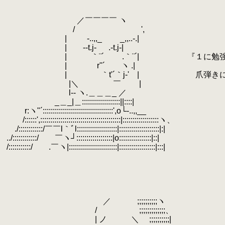
.
.
.
／￣￣￣￣ ヽ
.
/ ',
.
| -..,,_ _,,..-.|
.
| -‐t.j- .‐t.j‐|
.
| ｀¨´ .｀¨´| 『１に勉強、２に
.
| r''´ ヽ .|
.
| ｀t'´｀j-' | 爪弾きにされぬよ
.
|＼
.
￣ |
.
l-‐ ヽ.＿＿＿_ ／
.
_＿_|＿:::::::::::::::::::||::::|
.
r:ヽ"´:::::::::::::::::::::::::::::::::::',o└-..,,__
.
/::::::',::::::::::::::::::::::::::::::::::::::::|::::::::::::::::::ヽ、
.
./::::::::::::/￣￣l｀ﾞl::::::::::::::::::::|::::::::::::::::::::|:|
.
../::::::::::::/ ￣ヽ┘::::::::::::::::::|o::::::::::::::::|::|
.
/:::::::::::/ .￣ヽ|::::::::::::::::::::::::|::::::::::::::::::|:::|
.
.
.
.
.
.
／ ;;;;;;;;;;ヽ
.
/ ;;;;;;;;;;;;;、
.
| ノ ＼ ;;;;;;;;;;|