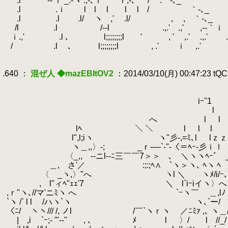
.
.l ｀‐-'ｉ _.-ヽ .,-､ｉ ｉ,‐､
.
/ .｀‐､_
.
.l .ｉ l l l l l / ｀‐､_
.
.l .l .l/ ヽ ,' .l/ , , ｀‐､_
.
/l .l /‐-l
.
.,.' .,' ,-‐｀ｉ
.
.
ｉ.,' .l ､ l;;;;;;;;l ' , ' ,.' .,.' 
.
.
/ .l ､ l;;;;;;;;l , .' ｉ ,.'
.
.
.640 ：
混ぜ人 ◆mazEBItOV2
：2014/03/10(月) 00:47:23 tQ
.
.
.
iｰ''1
.
l ｌ ｒ
.
へ
.
l l l
.
lﾍ ＼ ＼ l l l 
.
l",l;iヽ ヽ"彡‐,=ﾐ､l lｚｚl
.
ヽ＿,,〉-; _ｒ‐―`‐"-〈＝ﾍｰ-彡ｉｌ 
.
〈_,, -‐ニl-‐ﾆ三￣￣7＞＞ゝ､ ＼ヽヽﾍｰﾞ _
.
＿, さ'／ :;:;ﾍ∧ `ヽ＞ヽ､ ﾍヽ ﾍ l//l
.
〈 _ヽ,〉"へ ヽl ＼ ヽﾒ/i/ｰ､ ヽ`
.
, l"ィﾍ"ｪｪ'7 ＼ l`iｰiイヽ〉へヽ
.
,ｒ''ヽ､//マ'ニﾐヽ へ `ｰヽ￣ ＿,lﾉ
.
`ヽ /` l l /ハヽ`ヽ ヽ､`ー/ 
.
〈ﾆ/ ヽヽ/// /, ノl /￣`ヽｒヽ ／ﾆﾐｧ ,
.
| ,i `ｰ;‐ '"-‐" , ､ ﾒ l 〉/ l //_/