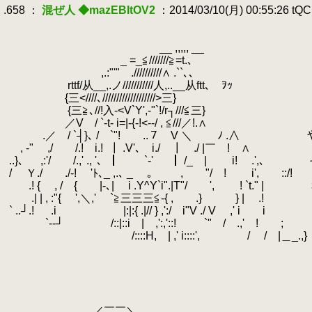
.658 ：
混ぜ人 ◆mazEBItOV2
：2014/03/10(月) 00:55:26 tQ
.
.
.
__ ,,,,, __
.
_ =_≦///////≧=t.､
.
,.:"'" .//////////∧ .``､､
.
rttf/从__,.ノ///////////人,..__从ftt､ ｦｯ
.
{三<////､///////////////////>三}
.
{三≧､//!入-<V`Y',-"`!/r┐///≦三}
.
／V / `-t- i=|-{-!<--/ , ≦///／!.∧
.
.／ / `┤}､ / `"!￣￣..７￣V ＼ ﾉ .∧
.
, -" ,/ /.! i.!
.
┃ .V'､ i./ ┃ ./ |￣ ! ∧
.
..}､ ,:'/ /.,' ., '､
.
┃ `-'
.
┃ /_ | i! .',
.
/ Ｙ./ ./-! 'ﾄ､_ ,.､ _
.
。 , "/ ! i', ::/!
.
.
.! { , / { |-､| i .Y^Y`i".|T"/ ', !
.
.| | , :"{ ',＼,' `≧三三三≦-{ , .} } | .!
.
` ..┘.! .i |:|:{ .|// } ,':/ i"V ./ V ,' i i
.
`--┘ /::|::i | ,':,'::! `" / .,' ! ;
.
/::::H, | ,' i::::', / / |＿_.,}
.
.
.
.
.
.
.／￣￣＼