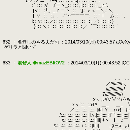
.
(,:／:／ニ｀ﾝ---r : : : : : ',::::| : : : : : ',: : ',
.
｀: ´ : : : :V ,r'二ヽ_: : : : :',:|: : : : : : ',_,rｰ'､
.
{∨ : : :└」_,r' 二 ヽ: : : : ',|.: ＞＜￣＼.: ＼
.
{: ∨ : : : : :」.ゝ-''ﾞ~￣￣￣￣: : : : ﾞｉ ム: : : ' ,
.
l: : ∨: : : .／: : : : : : : : : : : : : : : : ､／: : : : : : }
.
}: : : ＼ : : : : : : : : : : : : : : : ／゛￣: : : : : : : :, '
.
.
.632 ： 名無しのやる夫だお ：2014/03/10(月) 00:43:57 aOeXy
.
ゲリラと聞いて
.
.
.633 ：
混ぜ人 ◆mazEBItOV2
：2014/03/10(月) 00:43:52 tQ
.
.
.
､.．‐……‐ 
.
／//////////＼
.
///////////////ﾐ
.
7//////////////≧ 
.
x＜ ,ﾚ//∨∨ヾ/∧ﾊ//ﾐ 
.
x＜´:.:.:.:.:iｲ// ＿_ ＿_ ∨∧:
.
／:.:.:.:.:.:.:.:.:.:|il{l Ｙ__rｪｧ} {rｪｧ__ ,l＾!ｉｌ
.
/:.:.:.:.:.:.:.:.:.:.:.: |l∧.|:::::::::::i⌒i::::::::::|'ｌｲlili!:
.
/:.:.:.:.:.:.:.:.:.､:.:.:.:|lili| ｷヽ￣l .:￣ 〃 !lili|:.:.:
.
/:.:.:.:.:.:.:.:.:.:.:.ｉ:.:.: |lili| ゝ , ;r三ｭ ; ,.ｨ' |lilｉ|:.: