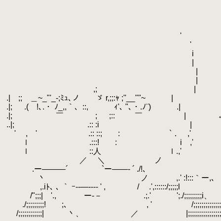
.
.
.
.
.
'
.
.
'
.
.
i
.
|
.
|
.
|
.
,; |
.
.| ;; ＿~_"'_-;ﾐｭ､ノ ゞ r,;;:ｬ ;''__""~ |
.
.|; .( !､.・ ﾉ_,,｀、::, ｨ'､ "､・.ﾉ¨) .|
.
.|; ￣ ;
.
;::
.
￣ | ←深海棲艦
.
..|;
.
.:: :i
.
|
.
'
.
, ' .:: ::; : `． ,'
.
ｌ .:::! : i ,'
.
ｌ ::人 ｌ.,'
.
ゝ
.
／ ＼ ノ
.
.ー―――´ `ー――- ´ ./!､
.
丶 ゝ ノ
.
,.' :!:::｀ー,､
.
,.iﾄ､ ､ ｀ ｰ--―---- ' , / .',::::::/;;;;;l
.
/";;;| '.,
.
ー-－ .;.' ';./;;;;;;;;;i、
.
./;;;;;;;;;! ;､ , ' /;;;;;;;;;;;;;
.
/;;;;;;;;;;;;| 丶、 ／ |;;;;;;;;;;;;;;;;;;