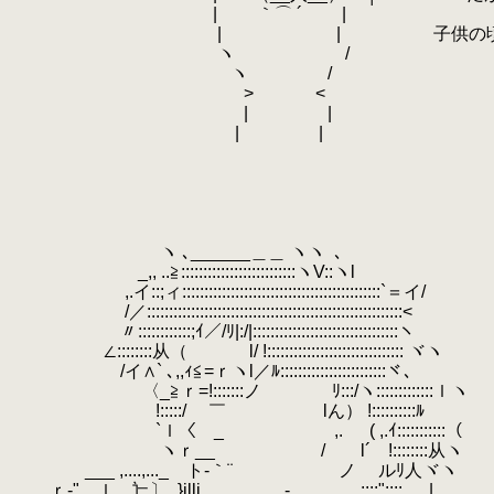
.
| ｀⌒ ´ |
.
.
| | 子供の頃から何度
.
.
ヽ /
.
ヽ /
.
> <
.
| |
.
| |
.
.
.
.
.
.
ヽ ､______＿＿ ヽヽ
.
､
.
_,, ..≧::::::::::::::::::::::::::ヽV::ヽl
.
,.イ::;ィ:::::::::::::::::::::::::::::::::::::::::::::`＝イ/
.
/／::::::::::::::::::::::::::::::::::::::::::::::::::::::::::<
.
〃::::::::::::;ｲ／/ﾘ|:/|:::::::::::::::::::::::::::::::::ヽ
.
∠::::::::从（ l/ !::::::::::::::::::::::::::::::: ヾヽ
.
/イ∧` ､,,ｨ≦=ｒヽl／ﾙ::::::::::::::::::::::::ヾ、
.
〈_≧ｒ=!:::::::ノ ﾘ:::/ヽ:::::::::
.
!:::::/ ￣ lん） !::::::::::ﾙ
.
`ｌ〈 _ ,.
.
( ,.ｲ::::
.
ヽｒ__ / l´ !::::::::从ヽ
.
___ ,....,..._ ト-｀¨ ノ ルﾘ人ヾヽ
.
ｒ‐"＿ｌ＿辷〕_}illi、 ,, - ,,..::::"::::.
.
| ＿_