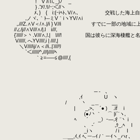
.
! V /iTi､_)ﾉ _
.
} .'У/.ﾘ/ｰ;＜//ヽ
.
ﾒ､} { i:{ｰiﾍﾄ､V/∧､ 交戦した海上自
.
,ノヾ､｀ﾄ-‐ミV｀iヽYV/∧i
.
,.///Z.∧V＜/∧.|/i } V//i すでに一部の地
.
//∠/j//∧V///∧/|.l i///,
.
{'/////＞丶.V///∧,!.| !///! 国は彼らに深海棲艦
.
V/////, へYV////,i | ////,|
.
＼V////ij/∧＜//i..|'////ﾘ
.
`＜//////^,///|/////ﾍ
.
｀≧=-──≦@////,{
.
.
.
.
.
.
─ - ､
.
,ｲ U ヽ
.
/ 丶 _＿ __ ええ、で、
.
| _,>､ ´● ) .if i
.
(●ﾉ丶｀ ⌒ |i´¨ヽ, 倉庫…
.
ﾍ ´ _）ｰ―.彳¨丶 i
.
ゝ､ゝ-´ ,ｸ_,ﾍ l
.
_iヽ
.
/ i l ゝ
.
＿__,ｲ,ｲ ﾍ､ー--ｲ /｀ーｲヽ_ハr ､ ./