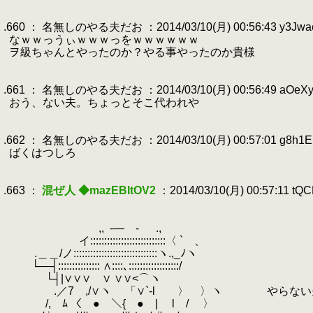
.
.
.660 ： 名無しのやる夫だお ：2014/03/10(月) 00:56:43 y3Jwa
.
なｗｗっうぃｗｗｗっをｗｗｗｗｗｗ
.
ヲ級ちゃんとやったのか？やる事やったのか貴様
.
.
.661 ： 名無しのやる夫だお ：2014/03/10(月) 00:56:49 aOeXy
.
おう、ない夫。ちょっとそこ代われや
.
.
.662 ： 名無しのやる夫だお ：2014/03/10(月) 00:57:01 g8h1E
.
ばくはつしろ
.
.
.663 ：
混ぜ人 ◆mazEBItOV2
：2014/03/10(月) 00:57:11 tQ
.
.
.
,,
.
-― - .,
.
イ:::::::::::::::::::::::::::〈 ` 、
.
.＿＿/ノ::::::::::::::::::::::::::::::ヽ.,_ﾉヽ
.
└―┤::::::::::::::: ∧::::､::::::::::::::::::/
.
└┤|∨∨∨ ∨ ∨∨<⌒ヽ
.
.／7 ,/∨ヽ 「∨`-l 〉 〉ヽ やらない夫
.
/, ﾑ 〈 ● ＼{ ● | l / 〉