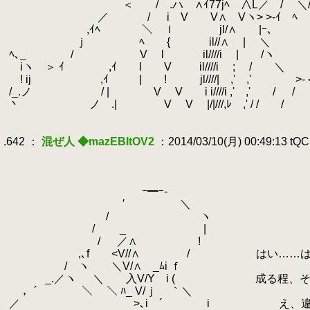
.
＜ / .ハ ∧ｲ77jﾍ ∧L／ / ＼/
.
／ / i V V∧ Vヽ> >-ｲ ﾍ
.
,ｲﾍ ＼ ｌ jl/∧ |ｰ
.
ｊ ﾍ￣ { il//∧ | ＼
.
ﾍ､_ / V l il////i | 
.
iヽ ＞ ｲ ,ｲ l V il////i ; /
.
! ij ,ｲ | ! jl////| ,' ,' >-＜
.
/_.ノ / | V V i i////i ,' ,' / /
.
丶 ノ .| V V |/|///,ﾚ ,' / / /
.
.
.642 ：
混ぜ人 ◆mazEBItOV2
：2014/03/10(月) 00:49:13 tQ
.
.
.
.
ｰ━ｰ-
.
′ ＼
.
/ ヽ
.
/ _ |
.
/ ／∧ !
.
,､f <V//∧ / はい……はい、深海
.
/ ヽ ＼V/∧ _ﾑi ｆ
.
_.／ヽ ＼ 入V/Y i ( 成る程、その前
.
，´ ＼ ＼ ﾊ_ V/ｊ ｀＼
.
／ ゝ
.
>､i ´ i え、違