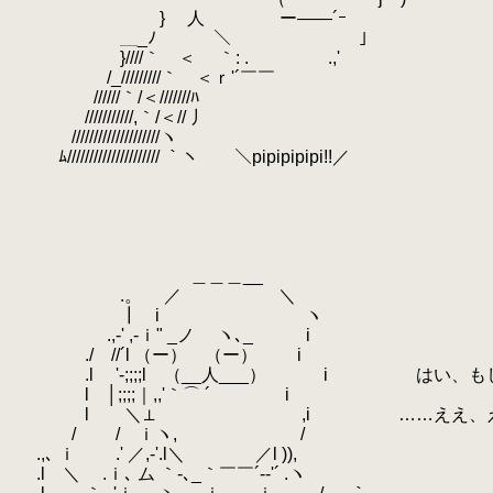
.
} 人 ー――´ｰ
.
＿_ﾉ ＼ 」
.
}////｀ ＜ ｀: .
.
.,'
.
/_/////////｀ ＜ｒ'´￣￣
.
.
//////｀/＜///////ﾊ
.
///////////,｀/＜// 丿
.
.
////////////////////ヽ
.
ﾑ///////////////////// ｀ヽ ＼pipipipipi!!／
.
.
.
.
.
.
＿＿＿__
.
.。 ／ ＼
.
┃ i ヽ
.
.,-' ,‐ｉ" _ノ ヽ､_ i
.
./ //´l （ー） （ー） i
.
.l '-;;;;l （__人___） i はい、も
.
l │;;;;｜,,'｀⌒ ´ i
.
l ＼⊥ ,i ……ええ、ええ、テ
.
/ / ｉヽ, /
.
.,､ ｉ .' ／,‐'.l＼ ／l )),
.
.l ＼ .ｉ､ ム ｀‐､_｀￣￣´-‐'´ .ヽ