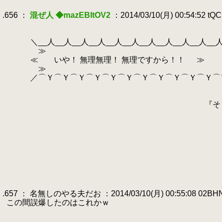
.
.656 ：
混ぜ人 ◆mazEBItOV2
：2014/03/10(月) 00:54:52 tQ
.
.
.
＼__人__人__人__人__人__人__人__人__人__人__人
.
≫ 
.
≪ いや！ 無理無理！ 無理ですから！！ ≫
.
≫ 
.
／⌒Ｙ⌒Ｙ⌒Ｙ⌒Ｙ⌒Ｙ⌒Ｙ⌒Ｙ⌒Ｙ⌒Ｙ⌒Ｙ⌒Ｙ⌒
.
.
.
『そして、５年の月日が
.
.
.
＼__人__人__人__人__人_
.
≫
.
≪ そもそも言葉が通じ
.
≫
.
／⌒Ｙ⌒Ｙ⌒Ｙ⌒Ｙ⌒Ｙ⌒
.
.
.657 ： 名無しのやる夫だお ：2014/03/10(月) 00:55:08 02BH
.
この間誤爆したのはこれかｗ
.
.