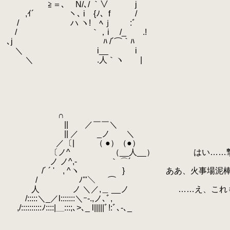
.
≧＝､ N/､/ ｀∨ j
.
,ｲ´ ヽ､ i {ﾉ､
.
f /
.
/ ハ ヽ! ﾍｊ :ﾞ
.
/ ｀，i /_ .!
.
､j ﾊ /´⌒｀ﾊ
.
＼ i__ i
.
＼ .人｀ヽ |
.
.
.
.
.
.
∩
.
|| ／￣￣＼
.
|| ／ _ノ ＼
.
／〔| （ ●）（●）
.
〔ノ^ゝ （__人__）
.
はい……撃退
.
ノ ノ^,- ｀ ⌒´
.
/´ ´ ' , ^ヽ } ああ、火事場泥棒が
.
/ ﾉ'"＼
.
⌒
.
人 ノ ＼／,＿ __ノ ……え、これも
.
/:::::＼_／l:::::::＼ｰ-.,ノ､ﾞ,
.
,/::::::::::ﾉ::::|＿:::;､>､_ l|||||ﾞ!:ﾞ､-､_
.
.