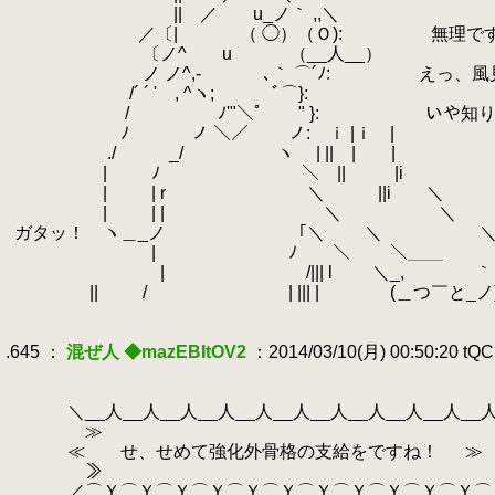
.
|| ／ u_ノ｀ ,,＼
.
.
／〔| （ ◯）（Ｏ): 無理です！ 『全て
.
〔ノ^ゝ u （__人__）
.
ノ ノ^,- ､｀ ⌒´ﾉ: えっ、風見とい
.
/´ ´ ' , ^ヽ; ﾞ⌒}:
.
/ ﾉ'"＼ﾟ " }: いや知りませんよそ
.
ﾉ ノ ＼／ ノ: ｉ |ｉ |
.
./ _/ ヽ | || | |
.
| ﾉ ＼ || |i
.
| | r ＼ ||i ＼
.
| | | ＼ ＼
.
ガタッ！ ヽ＿_ノ ｢＼ ＼ 
.
| ﾉ ＼ ＼＿＿ 
.
| /||| l ＼_, ｀
.
|| / | ||| | (＿つ￣と_
.
.
.645 ：
混ぜ人 ◆mazEBItOV2
：2014/03/10(月) 00:50:20 tQ
.
.
.
＼__人__人__人__人__人__人__人__人__人__人__
.
≫ 
.
≪ せ、せめて強化外骨格の支給をですね！ ≫
.
≫ ﾌﾟﾂｯ...ﾂｰﾂ
.
／⌒Ｙ⌒Ｙ⌒Ｙ⌒Ｙ⌒Ｙ⌒Ｙ⌒Ｙ⌒Ｙ⌒Ｙ⌒Ｙ⌒Ｙ⌒