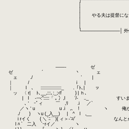
.
│ 
.
│ 
.
│ やる夫は提督になるよう
.
│ 
.
│ ┌────────
.
└────────────│ 外伝：敏腕
.
└─────────
.
.
.
.
.
.
――- ゼ
.
ゼ
.
´ 丶 ェ
.
ェ ./ '
.
|
.
｜ / i |
.
｜ l 、 ::::::::::::::::::_ .「ﾄ､| ッ
.
ッ 〈 r| ﾄ､__,:::､:_;ｨf } | ｈ､
.
.
| l ‐￢:”:::::「 ｡ 冫,l '/- .._ 
.
､ ‘ ｰﾟィ ￣ ,ﾘ .i ／`
.
／ヽ ‘ u u .i ,､ ! ヽ 俺が悪い
.
./ } ヽu (_入__) | ^ l ,__
.
i rイく { ＼`ﾆ⌒}{ ィ＞‐'ﾕ/´ なんと
.
l ﾊ ` 二入 `ｰrイ／ ヽ