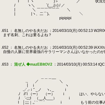
.
l ｌヽ )＞ ／ 状況が落ち着いたら
.
/ ヽ＼ `(__,(○) / ／
.
| ＼ ￣￣￣￣￣￣ ＼
.
| |ヽ、二⌒)､ ＼
.
pipipipi
.
.
.651 ： 名無しのやる夫だお ：2014/03/10(月) 00:52:13 W2R0
.
まず名刺、これは要るよね？
.
.
.652 ： 名無しのやる夫だお ：2014/03/10(月) 00:52:39 IAXXh
.
自慢の人脈に世界最強のサラリーマンさんはいなかったのが敗因
.
.
.653 ：
混ぜ人 ◆mazEBItOV2
：2014/03/10(月) 00:53:14 tQ
.
.
.
＿＿＿__
.
.。 ／ ＼
.
┃ i ヽ
.
.,-' ,‐ｉ" _ノ ヽ､_ i
.
./ //´l （ー） （ー） i はい、やらない
.
.l '-;;;;l （__人___） i
.
l │;;;;｜,,'｀⌒ ´ i もう前の仕事み