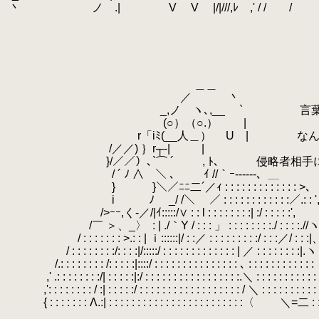
.
丶 ノ .| V V |/|///,ﾚ ,' / / /
.
.
.
.
.
.
＿＿
.
／ 丶
.
_,ノ ヽ､,__ ` 言葉を話し、高度
.
(○）（○.） |
.
r「iﾐ(__人＿） U | なんとか将来
.
/／／) ｝r┬‐| |
.
}/／／）､`⌒ ´ , ﾄ、 侵略者相手に一体
.
/ ´ ﾉ ∧ ＼ ､ ｲ //｀ｰ‐‐‐‐‐-、＿
.
} }＼／ﾆﾆ二´／ｨ : : : : : :
.
i ﾉ _/ /＼ ／ : : : : : : : : : : : :／.: : '
.
/>ｰｰ,く-／/|ｲ:::::/∨ : : l : : : : : : : :| :/ : : : : :',
.
/￣ ＞、_〉
.
: | ./｀Y / : : : 」 : : : : : : : :./ : : : :.//
.
/ : : : : : : : >.: : | ｉ::::::|/ : :／ : : : : : : : : :/ : : :／/ : : :|
.
/ : : : : : : : :/: : : :|/:::::/ : : : : : : : : : : : : : | ／ : : : : : : : :|.ヽ
.
/.: : : : : : : : /: : : : :|::::/ : : : : : : : : : : : : : : : ､ : : : : : : : : : : : 
.
,' .: : : : : : : :/| : : : : :|:/ : : : : : : : : : : : : : : : : :.＼ : : : : : : : : : : :
.
,': : : : : : : : / :| : : : : :/ : : : : : : : : : : : : : : : : : : / ＼ : : : : : : : : : :
.
{ : : : : : : : Λ.:| : : : : : : : : : : : : : : : : : : : : : : : :〈 ＼=二 : : 
.