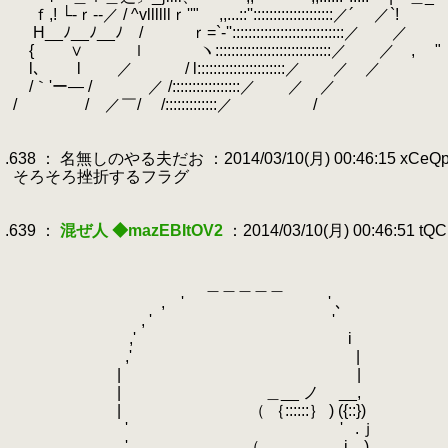
.
ｆ,! └‐ｒ‐‐／ / ^vllllllｒ''" ,,...::''::::::::::::::::::::／´ ／`!
.
H__ﾉ__ﾉ__ﾉ / ｒ=`-''::::::::::::::::::::::::::::／ ／
.
{ ∨ ｌ ヽ:::::::::::::::::::::::::::::／ ／ ,
.
.
l､ l ／ / l::::::::::::::::::::::／ ／ ／
.
/｀'ー― / ／ /:::::::::::::::::／ ／ ／
.
/ / ／￣/ /:::::::::::::／ /
.
.
.638 ： 名無しのやる夫だお ：2014/03/10(月) 00:46:15 xCeQ
.
そろそろ挫折するフラグ
.
.
.639 ：
混ぜ人 ◆mazEBItOV2
：2014/03/10(月) 00:46:51 tQ
.
.
.
＿＿＿＿＿
.
, ' ' ､
.
, ' '
.
.
,' i
.
,' |
.
.
| |
.
.
| ＿__ ノ ゝ__, 『思い出し
.
.
| （ ｛::::::｝ ) ({::})
.
'
.
'
.
.ｊ 何
.
.
'
.
（ j )