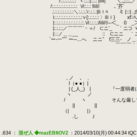
.
/:.:.:.:.:.:.:
.
ヽ:.:.:|:.:.: |lili| ＼,,;;;;,,／ !l
.
/:.:.:.:.:.:.:.:.:.:.:
.
Ⅵ:.:.: !lili! ､`芥´ |lilｉ|:.:.
.
.:.:.:.:.:.:.:.:.:＼:.:.:.ﾝ:.:.:.:|liｌﾊ ミ |:::| .彡 |lilｉ
.
i:.:.:.:.:.:.:.:.:.:.:.:∨{:.:.:.:.: 〉iliｌ} xfﾆﾊ、 |iliｌ|:.
.
|:.:.:.:.:.:.:.:.:.:.:.::.Ⅵ:.:.:.:/lililﾘ─＜_ 0 _＞ｭ､jlilil
.
|:.:.:.:／￣￣￣` ｰ ＝/ ⊂ニ'_ ｀ニ⊃ ヾ二y
.
|:.:ノ＿＿__ :: ⊂ニニ ｀ニﾆ⊃
.
`ー‐一''"´ ー─…へ ニニ" f三三‐ ノ＿.
.
￣￣´￣｀￣￣
.
.
.
.
.
.
, ノ ､ 、
.
.
l（● ●）|
.
.
| (_人_) | 『一度弱者になれば
.
.
ヽ ノ
.
/ ヽ そんな厳しすぎる世のルール
.
|| ||
.
.
（| |）
.
.し Ｊ
.
.
.634 ：
混ぜ人 ◆mazEBItOV2
：2014/03/10(月) 00:44:34 tQ