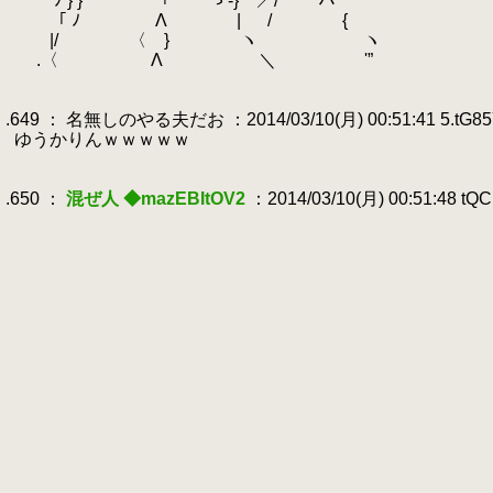
.
ﾉ } } 「 ゝ-} ／/ ハ
.
「 ﾉ Λ | / {
.
|/ 〈 } ヽ ヽ
.
.〈 Λ ＼ '”
.
.
.649 ： 名無しのやる夫だお ：2014/03/10(月) 00:51:41 5.tG8
.
ゆうかりんｗｗｗｗｗ
.
.
.650 ：
混ぜ人 ◆mazEBItOV2
：2014/03/10(月) 00:51:48 tQ
.
.
.
.
.
.
.
.
.
.
.
.
.
.