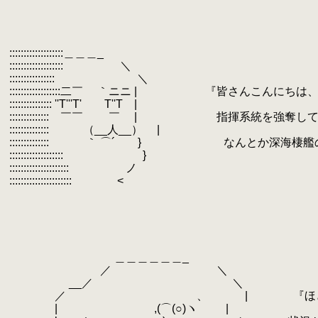
.
.
.
.
.
:::::::::::::::::::＿＿＿_
.
::::::::::::::::::: ＼
.
:::::::::::::::: ＼
.
::::::::::::::::::二￣ ｀ニニ | 『皆さんこんに
.
::::::::::::::: ''T'''T' T''T |
.
:::::::::::::: ￣￣ ￣ | 指揮系統を強奪
.
:::::::::::::: （__人__） |
.
:::::::::::::: ｀ ⌒´ } なんとか深海棲
.
::::::::::::::::::: }
.
::::::::::::::::::::: ノ
.
:::::::::::::::::::::: <
.
.
.
.
.
.
＿＿＿＿＿＿_
.
／ ＼
.
__／ ＼
.
／
.
、 | 『ほどほどがいい、そ
.
|
.
,(⌒(○)ヽ |