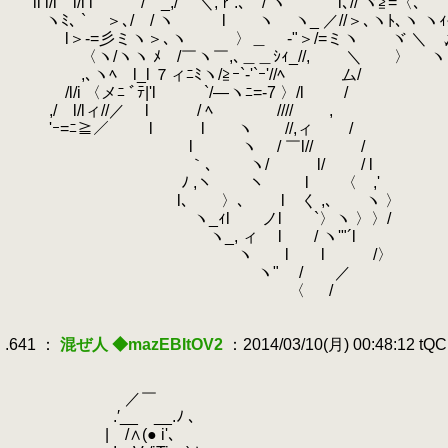
.
il l/l l/l l / _,/ ＼,ｒ.､ / ヽ l､// ヾ≧=〈､´
.
ヽﾐ､ ` ＞､/ / ヽ l ヽ ヽ_ ／//＞､ヽﾄ､ヽ ヽｨ
.
l＞-=彡ミヽ＞､ヽ 〉＿ ゝ‐"＞/=ミヽ ヾ ＼ゝ〆
.
〈ヽ/ヽヽ ﾒ /￣ヽ￣,､＿＿ｼｨ_//, ＼ 〉 ヽ
.
,､ヽﾍ l_l ７ィﾆﾐヽ/≧ｰ`-'`ｰ'//ﾍ ム/
.
/l/i 〈メﾆ ﾞﾃ|'l `/―ヽﾆ=‐7 〉/l /
.
,/ l/lィ//／ l / ﾍ //// ,
.
'ｰ=ﾆ≧／ l l ヽ //,ィ /
.
l ヽ / ￣l// /
.
｀､ ヽ/ l/ / l
.
ﾉ ,ヽ ヽ l 〈 ,'
.
l､ 〉､ l く ,､ ヽ 〉
.
ヽ_ｨl ノl `〉ヽ 〉〉/
.
ヽ_, ィ l / ヽ'"´l
.
ヽ l l /〉
.
ヽ" / ／
.
〈 /
.
.
.641 ：
混ぜ人 ◆mazEBItOV2
：2014/03/10(月) 00:48:12 tQ
.
.
.
／￣
.
.′__ __.ﾉ ､
.
| /∧(● i'､