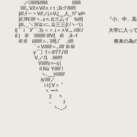
.
／i'//////i////i/i !/////i
.
'////,､V//∧V//∧ rｔ:Jﾚ:ﾃ'/!///ﾘ
.
|///,ｲーヽV//ノj∧V,(__人_ﾅ/ﾞv//ﾍ
.
|//,ﾘN'////ヽ､≧=､i|::ｿ,厶イ !v///| 『小
.
|//i､_＼'///≧=ﾆ､≦三三{/ /ヽｰ'/,i
.
i|⌒ i У⌒.'/≧＜ｒ,i＜∧V,.､ﾉ////./ 大学に
.
il | il! '///////// ///V{ il! .il--ｲ
.
il! il! i///////＞､'////|.iﾞ .:il!! 
.
`＜V//////＞､//il' ili lil
.
γ⌒冫f＜///77,i′il!
.
V.／/1ゞ//////ﾘ
.
Vi////≧=--≦|
.
i!.N≧ Y///// !
.
ヽ､__|ｲ//////
.
/γ'////／
.
i i:| V＞ ﾞ
.
ヽ ーﾍ
.
}: ﾍ
.
､ :i
.
ヽ､_.ﾉ
.
.
.
.
.