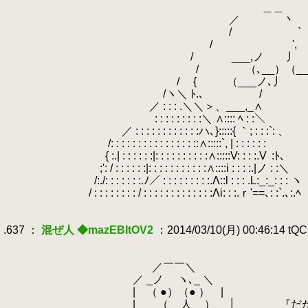
.
＿＿
.
／ 丶
.
/ `
.
/ ',
.
/ ___,ノ ゝ丿
.
/ （､__）（__
.
/ { （___ノ､丿 『卒業後は
.
/ヽ＼ ﾄ.､ /
.
／ : : : .＼＼＞、___,_∧ 将来
.
: : : : : : : : :＼ ∧:::: ﾍ : :＼
.
／ : : : : : : : : : : : :ハ､}:::::{ ｀; : : :`: 、
.
.
/: : : : : : : : : : : : : : : ::∧:::::`, | : : : : : :
.
.
{ :.| : : : : : :|: : : : : : : : : :∧:::::V: : : :.V
.
:ﾄ､
.
.
;': / : : : : : :|: : : : : : : : : : :∧::::i : : : :.|ノ : :＼
.
.
/:./: : : : : : :.ﾉ／ : : : : : : : : :.Λ::l : : : .L:_:_: : : ヽ
.
/ : : : : : : : : / : : : : : : : : : : : : :Λi: : :.ｒ'==､: :`.､:.ﾍ
.
.
.637 ：
混ぜ人 ◆mazEBItOV2
：2014/03/10(月) 00:46:14 tQ
.
.
.
／￣￣＼
.
／ _ノ ヽ､_ ＼
.
.
| （ ●）（● ） |
.
.
| （__人__） │ 『だが