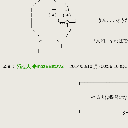
.
.／ ＼
.
| ー ‐ i
.
| （ ●） （ ●）
.
| （__人__） うん……そうだね、
.
| `⌒´i
.
ヽ
.
ﾉ
.
ヽ ノ
.
.> < 『人間、ヤればできる……これ
.
| |
.
| |
.
.
.659 ：
混ぜ人 ◆mazEBItOV2
：2014/03/10(月) 00:56:16 tQ
.
.
.
┌───────────────
.
│ 
.
│ 
.
│ やる夫は提督になるよう
.
│ 
.
│ ┌────────
.
└────────────│ 外伝：敏腕
.
└─────────
.