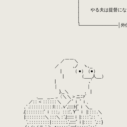
.
│ 
.
│ やる夫は提督になるよう
.
│ 
.
│ ┌────────
.
└────────────│外伝：敏腕サ
.
└────────
.
.
.
.
.
.
／￣￣＼
.
／ ,ノ ヽ､_
.
| （ ●）（●）
.
| （___人__） 『社会のル
.
| ､'
.
｜ ｜
.
}._＼ , |
.
.__ _＿ ,.〈＼＼＞ニﾆｧ´
.
／: : ＜ : : : : : : ＼ ／ﾞｉ ﾞｉ、
.
, ' .: : : : : : : : : : :l: : : .∨',:::::ﾄ|ﾞｉ ＼_
.
.{ : : : : : : : :ﾞｉ : : :」 : : ::', Y´ﾞｉ
.
|: : : : .＼
.
|: : : : : : : : :＼ : : :＼ : ',|::::::ｉ |: : : : ',: : ｀,
.
', : : : : : : : : : | : : : : : : :.',:::::ﾞｉ|: : : :
.
',: : }