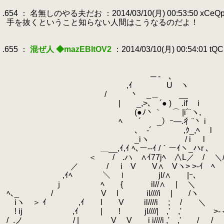
.
.654 ： 名無しのやる夫だお ：2014/03/10(月) 00:53:50 xCeQ
.
手を抜くということ知らない人間はこうなるのだよ！
.
.
.655 ：
混ぜ人 ◆mazEBItOV2
：2014/03/10(月) 00:54:01 tQ
.
.
.
─ - ､
.
,ｲ U ヽ
.
/ 丶 _＿ __ 深海棲艦と
.
| _,>､ ´● ) .if i
.
(●ﾉ丶｀ ⌒ |i´¨ヽ, あの、言
.
ﾍ ´ _）ｰ―.彳¨丶 i
.
ゝ､ゝ-´ ,ｸ_,ﾍ l
.
_iヽ
.
/ i l ゝ
.
＿__,ｲ,ｲ ﾍ､ー--ｲ /｀ーｲヽ_ハr ､ ./
.
＜ / .ハ ∧ｲ77jﾍ ∧L／ / ＼/
.
／ / i V V∧ Vヽ> >-ｲ ﾍ
.
,ｲﾍ ＼ ｌ jl/∧ |ｰ
.
ｊ ﾍ￣ { il//∧ | ＼
.
ﾍ､_ / V l il////i | 
.
iヽ ＞ ｲ ,ｲ l V il////i ; /
.
! ij ,ｲ | ! jl////| ,' ,' >-＜
.
/_.ノ / | V V i i////i ,' ,' / /