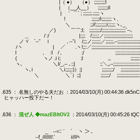
.
|（ ●） （●） ;;;;;;;;;l 『当
.
| （__人__） ;;;;;;;;il
.
| ｀ ⌒´ ; ;;;;;;;.;;;;;ヽ 基礎
.
! ;;;;;;/i;;;;;;;;ヽ、
.
＼ ;;//;;;;;;;;;i;;;;;;ヽ､_
.
／) ￣￣;l; ;;;;;;;;;/;;;;;;;;;;;;;;;;;;;`‐-､
.
＿ / :/ |;;;; /;;;;;;／;;;;;;;;;;;;;;;;;;;;;;;
.
ノヾ `‐-" ｌ , -‐"i /;;;ノ;;;;;;;／;;;;;;,-‐;;;;;;;;;;;;;;;;;
.
ﾉヽ | ／ .ヽ!;;:／;;;;;;;;;;;;;;;;;;;;;;;;;;;;;;;;;;;;;;;;;;;;;;
.
l , :l / , ;/ ;;;;;;;;;;;;;;;;;;;;;;;;;;;;;
.
( ヽノ .i i; ;l ,, ;;;;;;;;;;;;;;;;;;;;;;;;
.
ヽ､ ＼l/_,-‐ ､:;| :;＼,,-‐;;;;;;;;;;;;;;;;;;;;;;;;;;;;
.
ヽ､i ＼i;;;;;:)）;| ;;;;;;;;;/ ;;;;;;;;;;;;;;;;;;‐､;;;
.
＼ ＼´）;;| ;;;;;;;/ ;;;;;;;;;;;;;;;;;;;;;;;;
.
.
.635 ： 名無しのやる夫だお ：2014/03/10(月) 00:44:36 dk5nC
.
ヒャッハー投下だー！
.
.
.636 ：
混ぜ人 ◆mazEBItOV2
：2014/03/10(月) 00:45:26 tQ
.
.
.
_ -‐=ﾆ ¨ ￣´￣ ヽ ＞ ､
.
--f_////////.′ i////ﾍ