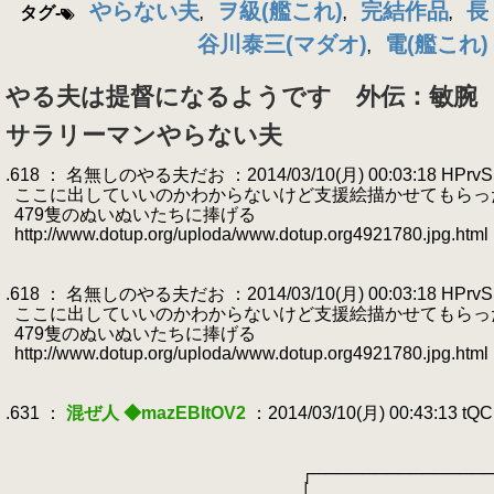
やらない夫
ヲ級(艦これ)
完結作品
長
タグ-
,
,
,
谷川泰三(マダオ)
電(艦これ)
,
やる夫は提督になるようです 外伝：敏腕
サラリーマンやらない夫
.618 ： 名無しのやる夫だお ：2014/03/10(月) 00:03:18 HPrvS
.
ここに出していいのかわからないけど支援絵描かせてもらっ
.
479隻のぬいぬいたちに捧げる
.
http://www.dotup.org/uploda/www.dotup.org4921780.jpg.html
.
.
.618 ： 名無しのやる夫だお ：2014/03/10(月) 00:03:18 HPrvS
.
ここに出していいのかわからないけど支援絵描かせてもらっ
.
479隻のぬいぬいたちに捧げる
.
http://www.dotup.org/uploda/www.dotup.org4921780.jpg.html
.
.
.631 ：
混ぜ人 ◆mazEBItOV2
：2014/03/10(月) 00:43:13 tQ
.
.
.
┌───────────────
.
│ 