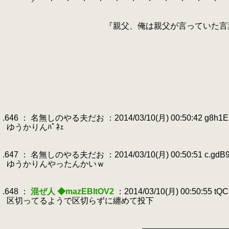
.
.
.
『親父、俺は親父が言っていた言葉を、これ
.
.
.
＼__人__人__人__人__人_
.
≫
.
≪ も、もしもーし！ 
.
≫
.
／⌒Ｙ⌒Ｙ⌒Ｙ⌒Ｙ⌒Ｙ⌒
.
.
.646 ： 名無しのやる夫だお ：2014/03/10(月) 00:50:42 g8h1E
.
ゆうかりんﾊﾟﾈｪ
.
.
.647 ： 名無しのやる夫だお ：2014/03/10(月) 00:50:51 c.gdB9
.
ゆうかりんやったんかいｗ
.
.
.648 ：
混ぜ人 ◆mazEBItOV2
：2014/03/10(月) 00:50:55 tQ
.
区切ってるようで区切らずに纏めて投下
.
.
.
┌───────────────