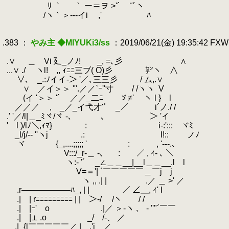
.
ﾘ ｀ ｀ ー＝ヲ >'´￣ ¨ﾞヽ
.
.
/ヽ｀＞--‐イi
.
,' ﾊ
.
.
.383 ：
やみ主 ◆MIYUKi3/ss
：2019/06/21(金) 19:35:42 FX
.
.
.∨ ＿ Vi 廴_ノﾉ! _, =､彡 ∧
.
...∨ ./ ヽl! ,, ｨﾆﾆ三ブ( O)彡 ㌢ヽ ∧
.
∨､ _.:ﾉイイ-＞ '／､三三彡 / ム,.∨
.
∨ゝ／イ＞＞ '".／／`ｰ''寸 / /ヽヽ
.
V
.
(イ '＞＞ '´ ／／_二ﾆ ゞ≠' ヽ l } l
.
／／／ , _／_イ弋才'ﾞ _／ i´ノ./ 
.
.' '／/l|＿_ﾐヾ/ヾ ‐､￣
.
、 ＞ 'イ
.
' l )/lﾉ＼,ｨﾏ} :
.
i-:'::: ヾﾐ
.
_l/j/-‐ ''ヽj .:
.
l!:: ノﾉ
.
ヾゝ {_,....;;;;; ' : , '---.､
.
V:::/_r-＿ -、 : ／ , ｨ- ､ ＼
.
ヽ:- '´ _∠＿＿__|__l＿＿__.l l
.
V=＝'| ´￣￣￣￣￣＿￣j j
.
ヽ ,, .| | .／ ＿ >' ／
.
.r――――――ﾊ_, | | ／ ∠＿, ｨ' l
.
.| | rﾆﾆﾆﾆﾆﾆﾆﾆﾆ | | ＞-/ /ヽ / /
.
.| |ｰ' o .|／ ＞-ヽ ,ゝ‐ ''"´￣￣
.
.| |⊥ .o _/ /-、 ／
.
＿.|_{l￣￣￣￣￣／ | .'i ／