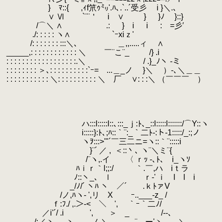
.
} ﾏ::{ ,ｨf笊ｩ㍉'.ﾊ､.`..´受彡 i }
.
∨ Ⅵ `¨¨＇ i ∨ } }ﾉ }::}
.
/⌒＼ ∧ .: } i i : =彡′ こ
.
./: : : : : ヽ∧ `ｰxiｚ'
.
.
/: : : : : : : :::＼､ ＿,,.....ィ ∧
.
_____,: : : : : : : : : : : : ＼ ￣¨こ¨_ /} .i
.
: : : : : : : : : : : : : : : : : :.＼ / .}_ﾉヽ -ミ
.
: : : : : : : : ＞､: : : : : : : : : :`ｰ= ...＿_ノ }＼ ）-､＼＿＿
.
: : : : : : : : : : : ＼: : : : : : : : : : ＼ 厂 ∨: : :＼ （￣￣￣ ）
.
.
.
.
.
ハ:::l:::::l::､:::_ｊ:ﾄ､_::l:::::l:::::::/⌒Y::ヽ
.
i:::::}:ﾄ､;ﾊ::｀¨:_｀二ﾄ-:ト-1:::::/_:;ノ
.
ヽｦ:::>'"´￣三二ニ=ヽ::｀¨:::::i
.
}¨´ ／ ,
.
＜::丶､ ヽ¨＼ミ¨{
.
.
/¨ヽ,.イ 〈 ｒｯ ‐､ﾄ､ i_ヽｿ
.
ﾊｉｒ｀l;;:/ ｀.￣,ハ iｔラ
.
ﾉ::ヽ_、 ｌ ｒ‐' ｉ l l i
.
_/ﾉ/´ ヽﾊ ヽ ／´ .ｋﾄァV
.
.
/ノ,ﾊヽ- ',リ X ｰ..___-z_
.
ｆ:ﾌ./ ,.＞-< ＼ ', ｀ｰ｀二ﾉ
.
／i'´/ .i ', ＞ _ /--､ / l 
.
/:／ヽ ヽ..___ノ ＼ ¨ ー'ヽ ＼ / i／ 