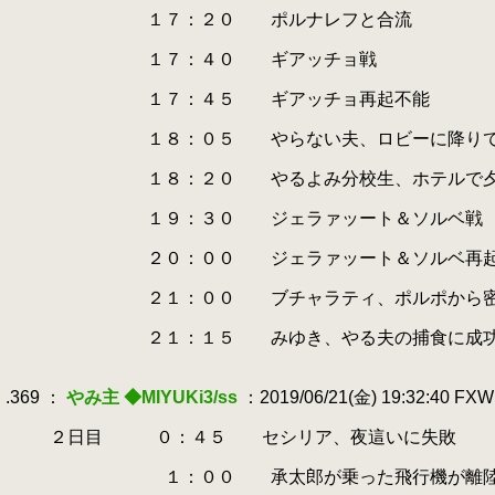
.
１７：２０ ポルナレフと合流
.
.
１７：４０ ギアッチョ戦
.
.
１７：４５ ギアッチョ再起不能
.
.
１８：０５ やらない夫、ロビーに降りてきて
.
.
１８：２０ やるよみ分校生、ホテルで夕
.
.
１９：３０ ジェラァッート＆ソルベ戦
.
.
２０：００ ジェラァッート＆ソルベ再起
.
.
２１：００ ブチャラティ、ポルポから密命
.
.
２１：１５ みゆき、やる夫の捕食に成功（
.
.
.369 ：
やみ主 ◆MIYUKi3/ss
：2019/06/21(金) 19:32:40 FX
.
.
２日目 ０：４５ セシリア、夜這いに失敗
.
.
１：００ 承太郎が乗った飛行機が離陸（日