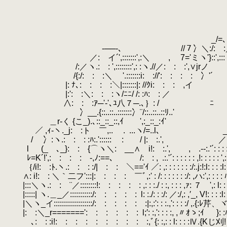
.
.
＿广ﾆﾆ
.
/_/_/: :
.
/´￣｀ヽ
.
_/=､: : /ｰ─
.
-──-､ //７冫＼:/: :／´
.
／: イ´',:::::::',:＼ , 7='ミヽ'}::',:::
.
/:／ヽ.: : ',::::::::',: :ヽ.//／: : :',∨jrノ
.
/{:/: : :＼ '.:::::::i: ://': : : : 冫'´
.
|: ﾅ､: : : :＼|:::::::|: //ｸi: : : ,イ
.
|:': :＼: : :ヽ/ﾆﾆ/ /: :ﾊ: : ／
.
∧: : :ｱ─'-'､ﾕ八７─.､｝: /
.
冫__.{::..::..:::::::冫¨/::..::..:
.
＿r-く {こ_).､::_::_::,ｲ ',:_::_:ｲ'
.
.
／ ,ｨ-ヽ._j: :トゝ￣,..
.
.
.
...ヽ/=..l､
.
/ 冫:ヽ.: : : :ﾊ:.'::::::
.
: / |: :.', ／: ﾊ
.
l (_ゝ､_}: : {⌒ヽ＼:ゝ__∧ i!: :.',
.
, .-‐:.'´: : : 
.
ﾚ=K´!',: : : :ゝ-,ﾉ:==､ /: : ,
.
.:.'´: : : : : : ,!: : : : : ',
.
｛/i!: :ﾄ.ヽ.: : : :/| : : ＼=='ｲ ／: ,: : : : : : :/:.j:!:l: : : :l: l: :
.
∧: i!: : ＼｀二フ':::|: : : : ￣ﾞ,:' : /: : : : : : :/: ,ハ:',: : : : ﾊV:_
.
|:::＼ヽ.: : ¨／::::::::!: : : : : ,: : :./ : :, : : : ,ｧ: ７ ',: l: : : :
.
|:::::| ヽ.＿_／:::::::::::/: : : : :
.
l: :./: : :/: ／:/,: ,′_, V!: : : :l
.
|＼ヽ_イ:::::::::::::::::::/: : : : : :|:,:': : :.,': : : :/ ,.{
.
|: :＼_r=======': : : : : :
.
l;′: :,': : : :, ,
.
ゝ､: : :i!: : : : : : : : : :,ﾞ{: :,: : l: : : :Ⅳ.{Kじ刈! ,:.