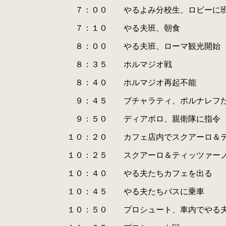
.
.
７：００ やるよみ分校生、ロビーに班ご
.
.
７：１０ やる夫班、朝食
.
.
８：００ やる夫班、ローマ観光開始
.
.
８：３５ ホルマジオ戦
.
.
８：４０ ホルマジオ再起不能
.
.
９：４５ ブチャラティ、ポルナレフたち
.
.
９：５０ ディアボロ、親衛隊に指令
.
.
１０：２０ カフェ店内でスクアーロ＆ティ
.
.
１０：２５ スクアーロ＆ティッツァーノ
.
.
１０：４０ やる夫たちカフェを出る
.
.
１０：４５ やる夫たちバスに乗車
.
.
１０：５０ プロシュート、車内でやる夫た
.