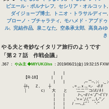
ピエール・ポルナレフ
セシリア・オルコット
,
,
ダイジョーブ博士
トニオ・トラサルディー
,
,
ブローノ・ブチャラティ
モハメド・アブドゥ
,
ル
完結作品
泉こなた
空条承太郎
高良みゆ
,
,
,
,
き
やる夫と奇妙なイタリア旅行のようです
「第２７話 作戦会議」
.367 ：
やみ主 ◆MIYUKi3/ss
：2019/06/21(金) 19:32:15 FX
.
.
| |
.
【R-18】 | |
.
| | ,─ ''''--, ;-; ._ ;-;
.
┼l┐ Ｚ, ┼ ､= ,..ｘ.., =,‐ ‐// //
.
｜ c） 大 と '二二￣コ/.//,/ /i l
.
| | /~｡~// / < ',/"'~lﾞl`ｿ
.
| | , '=＝',/ /,''ﾞ,., l,-'"／
.
| | /
.
-─-､,/.'ﾞﾞ "‐'"
.
| |