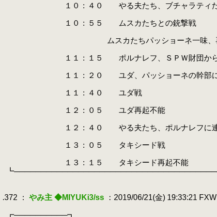
.
１０：４０ やる夫たち、ブチャラティたち
.
.
１０：５５ ムスカたちとの銃撃戦
.
.
ムスカたちパッショーネ一味、再
.
.
１１：１５ ポルナレフ、ＳＰＷ財団から「
.
.
１１：２０ ユダ、パッショーネの幹部に
.
.
１１：４０ ユダ戦
.
.
１２：０５ ユダ再起不能
.
.
１２：４０ やる夫たち、ポルナレフに連れ
.
.
１３：０５ タキシード戦
.
.
１３：１５ タキシード再起不能
.
┗─────────────────────────────────────
.
.
.372 ：
やみ主 ◆MIYUKi3/ss
：2019/06/21(金) 19:33:21 FX
.
.
┏──────────┓