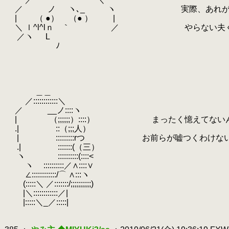
.
／ ノ ヽ､_ ヽ 実際、あれがなけ
.
| （ ●） （● ） |
.
＼ ｌ^l^lｎ ｀ ／ やらない夫くんた
.
／ヽ L
.
ゝ ﾉ
.
.
.
.
.
＿＿
.
／::::::::::::＼
.
／ __ノ::::ヽ
.
| （;;;;;;）::::） まったく憶えてない
.
.| ::（;;;人）
.
| :::::::::rつ お前らが嘘つくわけない
.
.| :::::::(（三）
.
ヽ ::::::::::(::::<
.
ヽ ::::::::::／∧::::∨
.
∠::::::::::::/⌒ ∧:::ヽ
.
(:::::＼ ／:::::::/;;;;;;;;;;)
.
|＼::::::::::::／|
.
|:::::＼_／:::::|
.
.