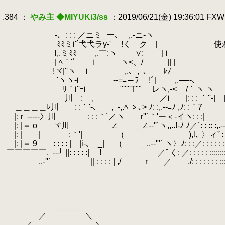
.
.384 ：
やみ主 ◆MIYUKi3/ss
：2019/06/21(金) 19:36:01 FX
.
.
ゞ-､_: : : ／ニミ_ー､ ,.-ニ-ヽ
.
ゞﾐﾐミi'´弋弋ラy‐' !くゞク |_ 使わな
.
l,.ミﾐﾐ ,.￣:ヽ ゞ∨: | i
.
| ﾍ｀'ﾞ i ヽ<、/ || | やる夫も
.
!ヾ|''ヽ i _,.､_,
.
､ ﾚﾉ
.
'ヽヽ-i -‐=ﾆ＝ﾗ !ﾞ| ,.-―-､
.
ﾘ｀i''ｰi "'''''T"" レヽ,-<__/｀ヽ ヽ
.
ゞ川 :ゝ、 _／i |: : : ｀''‐| |
.
＿＿＿＿ﾚ川 : :｀'-､_ ,
.
-,.ﾍ ゝ､> ﾉ: :,.-‐ﾆﾉ ,ﾉ: :｀7
.
|: rｰ-----〉川 : : :｀´／ヽ r''´｀'ー＜-イヽ: : :|＿
.
|: |＝ o ヾ川 ∠ ＿∠-‐''´ヽ,,..!-ﾉ ﾉ／´: : :: :,.-‐''´
.
|: | |
.
:｀'| （ ＿ ),l､ 〉ィﾞ: : : : ,.-'´: : : : 
.
|: |＝ 9 : : : : | |i‐､＿_| （ ＿,.-‐'"´ ヽ〉ﾉ: : :／: : : : : ::::::::::::
.
￣￣￣￣￣,
.
-‐┘ ||: : : : :| ! ／ﾞく: ／: : : : : ::::::::::::::::::::
.
,.-''´ || : : : : | ,/ r ／ ,/: : : : : : : ::::::::::::::::::::::
.
.
.
.
.
＿＿＿
.
／ ＼
.
／ ＼