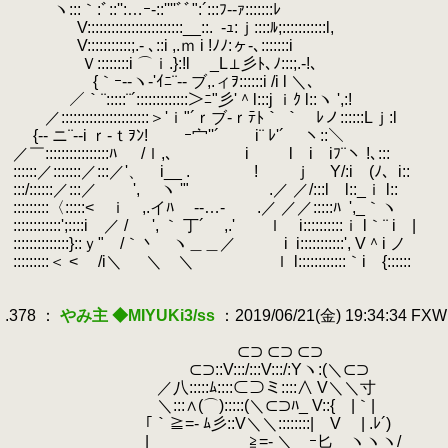
.
ヽ:::｀:ﾞ::'':…ｰ‐::''''ﾞﾞ":´:::ﾌ-‐ｧ:
.
V::::::::::::::::::::::::__::.
.
-ｭ:ｊ::::ﾙ;::::::
.
.
V:::::::::::;.- ､::i ,.ｍ i !ﾉﾉ:
.
.
Ｖ::::::::i ⌒ｉ.}:!l _L⊥彡ﾄ､ﾉ::
.
{｀ｰ--ヽ-'ｲﾆ¨-‐ ブ,.ィｦ::::::i /i l
.
／｀¨:::::¨´:::::::::::::＞ﾆ"彡'＾l:::
.
／::::::::::::::::::::::＞'ｉ"´ｒブ‐ｒﾃﾄ
.
{-‐ ニ¨-‐i ｒ‐ｔｦﾝ! ｰ宀''´ i¨ ﾚ'
.
／￣::::::::::::::::ﾊ
.
￣/ｌ,､ i l i iﾌ¨ヽ !､
.
::::::／:::::::／:::／'、 i__ .
.
! ｊ Y/:i (ﾉ、i
.
:::/::::::／:::／
.
', ヽ '" .／ ／/:::l l::_ｉ 
.
:::::::::〈:::::< ｉ ,.イﾊ -‐…‐ .／ ／／:::::ﾊ
.
',_｀ヽ /
.
::::::::::::';::::i ／ / ', ｀ 丁´ ,.' ｌ i:::::::
.
::::::::::::::}::ｙ" /｀丶 ヽ＿＿／ i
.
i:::::::::::', V
.
:::::::::＜ < /i＼ ＼ ＼ ｌ l::::::::::::｀i
.
.
.378 ：
やみ主 ◆MIYUKi3/ss
：2019/06/21(金) 19:34:34 FX
.
.
⊂⊃ ⊂⊃ ⊂⊃
.
⊂⊃::V:::/:::V:::/:Yヽ:(＼⊂⊃
.
／八:::::ﾑ::::⊂⊃ミ::::∧ V＼＼寸
.
＼:::∧(⌒):::::(＼⊂⊃ﾊ_ V::{ |｀|
.
｢｀≧=- ﾑ彡::V＼＼::::::::| V | .ﾚ´)
.
| ≧=- ＼ ｰ匕 ヽヽヽ/