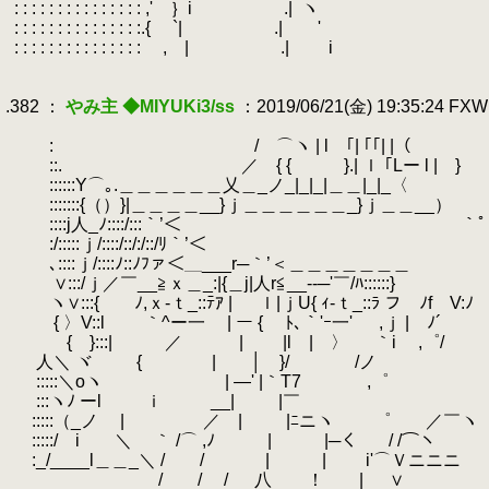
.
: : : : : : : : : : : : : : : ,' ｝i .|
.
ヽ
.
: : : : : : : : : : : : : : :.{ `| .| '
.
: : : : : : : : : : : : : : : ゝ, | .| i
.
.
.382 ：
やみ主 ◆MIYUKi3/ss
：2019/06/21(金) 19:35:24 FX
.
.
:
.
/ ⌒ヽ | l ｢| ｢｢| |（
.
::.
.
／ { { }.| ｌ ｢Lー l | }
.
::::::Y⌒｡.＿＿＿＿＿＿乂＿_ノ_|_|_|＿＿|_|_〈
.
:::::::{（）}|＿＿＿＿__}ｊ＿＿＿＿＿＿_}ｊ＿＿__）
.
::::j人_ﾉ::::/:::｀’＜ ｀ﾟ
.
:/:::::ｊ/::::/::/:/::/ﾘ｀’＜
.
､::::ｊ/::::ﾉ::ﾉﾌァ＜＿___r─｀’＜＿＿＿＿＿＿＿
.
∨:::/ｊ／￣__≧ｘ＿_:|{＿j|人r≦__--─'￣/ﾊ::::::}
.
ヽ∨:::{ ﾉ,ｘ‐ｔ_::ﾃｱ | ｌ|ｊU{ ｨ‐ｔ_:
.
{ 〉V::l ｀^ー一 | ー { ﾄ､｀'ｰ一' ,ｊ | ﾉ´
.
{ }:::| ／ | |l | 〉 ｀i 
.
.
人＼ ヾ { | │ }/ /ノ
.
:::::＼oヽ
.
| ―' |｀T7 ,゜
.
:::ヽﾉ ーl ｉ __|
.
|￣
.
:::::（_ノ | ／ | |ﾆニヽ ゜ ／￣ヽ
.
:::::/ i ＼ ｀ /⌒ ,ﾉ | |─く
.
/ /⌒ヽ
.
:_/____l＿＿_＼ / / | | i'⌒Ｖニニニ
.
.
/ / / 八 ！ | ∨