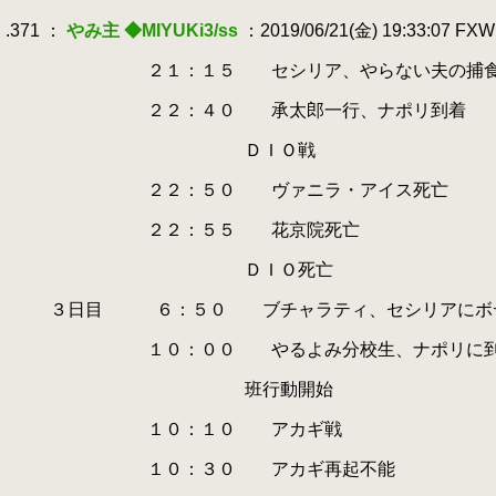
.
.371 ：
やみ主 ◆MIYUKi3/ss
：2019/06/21(金) 19:33:07 FX
.
.
２１：１５ セシリア、やらない夫の捕食に成
.
.
２２：４０ 承太郎一行、ナポリ到着
.
.
ＤＩＯ戦
.
.
２２：５０ ヴァニラ・アイス死亡
.
.
２２：５５ 花京院死亡
.
.
ＤＩＯ死亡
.
.
３日目 ６：５０ ブチャラティ、セシリアにボデ
.
.
１０：００ やるよみ分校生、ナポリに到
.
.
班行動開始
.
.
１０：１０ アカギ戦
.
.
１０：３０ アカギ再起不能
.