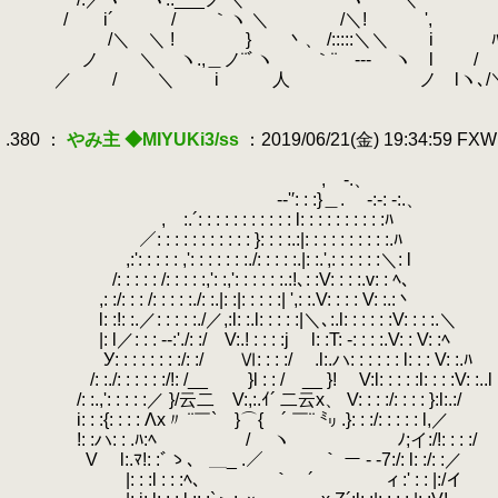
.
.
/ i´ / ｀ヽ ＼ /＼! ', ／ ／｀
.
.
/＼ ＼ ! } 丶、 /:::::＼＼
.
i ﾊ 
.
.
ノ ＼ ヽ.,＿ノ¨ﾞヽ ｀¨ ‐-- ヽ l / ヽ..
.
.
／ / ＼ i 人 ノ lヽ､/
.
.
.380 ：
やみ主 ◆MIYUKi3/ss
：2019/06/21(金) 19:34:59 FX
.
.
, -.、
.
.
-‐'′: : :}＿.
.
-:‐: -:.、
.
,
.
.
:.´: : : : : : : : : : : l: : : : : : : : : :ﾊ
.
.
／: : : : : : : : : : : }: : : :.:|: : : : : : : : : :.ﾊ
.
,:': : : : : ,': : : : : : :./: : : : :.|: :.',: : : : : :＼: l
.
/: : : : : /: : : : :,': :,': : : : : :.:!､: :V: : : :.v: : ﾍ、
.
,: :/: : : /: : : : :./: :.|: :|: : : : :| ',: :.V: : : : V: :.:丶
.
.
l: :!: :.／: : : : :./／,:l: :.l: : : : :|＼､:.l: : : : : :V: : : :.＼
.
.
|: l／: : : -‐:'./: :/ V:.! : : : :j l: :T: ‐: : : :.V: : V: :ﾍ
.
У: : : : : : : :/: :/ Ⅵ: : : :/ .l:.ハ: : : : : : l: : : V: :.ﾊ
.
/: :./: : : : : :/!: /__ }l : : / __ }! V:l: : : : :l: : : :V: :..l
.
/: :.,': : : : :／ }/云二 V:,:.ｲ´ 二云x、 V: : 
.
.
i: : :{: : : : Λx〃 ¨￣` }⌒{ ´ ￣¨ ㍉ .}: : :/: : : : : l,／
.
!: :ハ: : .ﾊ:ﾍ / ヽ ﾉ;イ:/!:
.
V l:.ﾏ!: :ﾞゝ、 ＿_ .／ ｀ ー - ‐7:/: l: :/: :／
.
|: : :l : : :ﾍ、 ｀ ´
.
ィ:' : : |:/イ