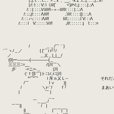
.
|:.j: l: : : l.:: :`＞:.ｘ 、__.
.
-x Z´:l:.:|: : : :.|:.:V!
.
|:/: !: : : V: l《///{´ ヾ}//ﾍ!:.j: : : :.|:.:Λ
.
/: : |: : : :.V:l////!-‐＝‐-!///!/: : : : |: :.:Λ
.
.
/: :.:.j!: : : : Λ////! ,'////: : : : :|}: : :.Λ
.
/: : : ハ: : : : :Λ///l l///,: : : : : :.l V: : :Λ
.
.
/: : : : l V: : : : : :V//! ,///: : : : : : :j !: : : :ﾊ
.
.
.
.
.
/ ＿＿/￣｀}
.
'⌒ヽﾉ＿／ { {'⌒i r｢｢/
.
／ ＿乂＿|_|__/
.
(0)ー―――(――――‐{＿
.
三三三ﾆ=__￣￣￣￣ﾉ|川￣＼
.
彡' -=ニ=-＿ |川
.
ぐｆ莎￣}トﾆｺﾉ,ｨﾆ|川
.
^冖冖 i 斥ヵ乂Ｌ-- それだと俺た
.
/￣ l ∨ )}
.
.
/ ＼r‐' ﾌ ｆ｢ まあいい──そ
.
.
| ￣ |
.
＿_
.
￣＿__, /
.
￣￣|| / |
.
|| |￣￣|￣|