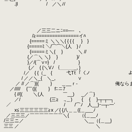
.
.|l / ／＼ﾉ/
.
.
.
.
.
／三三二ニﾆ==─-- ､
.
/≧================イﾊ
.
{=====ミ ＼＼＼{ { { {
.
} }
.
{=====ﾐ ＼/⌒⌒＼{人 } /
.
.
{=====ミ＼{ } ＼ //
.
.
{／⌒＼ ＼} } }/
.
.
}／/{⌒∨=} / }
.
{／ { {＼Vﾉ ｛＿＿＿_, }
.
.
/／ { {（_ { 弋Tﾋ「〈ノ よくそ
.
/ ／／＼_{ ＼_, ∨
.
／ // ／⌒}|{ } ＿__ｒ‐ 俺ならま
.
.
／///// {￣(|{
.
} fﾆニ7
.
{ //{( ＼(人 ￣__) _／⌒}
.
／/ {三≧ .,＿) { { }‐┬‐┬─┐
.
.
／ /￣￣/⌒ﾉ 人__}ｰ─┬‐一'
.
x≦三三三三三三≧x ／{ {八＿＿({＿___ﾉ
.
.
／三三三／￣￣￣￣￣￣￣＼{ （{＿__ﾉ
.
/三三ニ／ ＼__（{＿__}
.
三三 ／ ＼
.