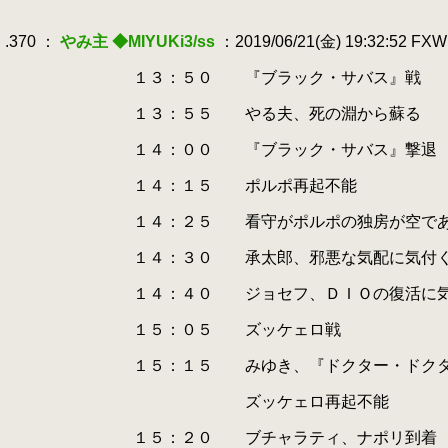
.
.
.370 ：
やみ主 ◆MIYUKi3/ss
：2019/06/21(金) 19:32:52 FX
.
.
１３：５０ 『ブラック・サバス』戦
.
.
１３：５５ やる夫、死の淵から蘇る
.
.
１４：００ 『ブラック・サバス』撃退
.
.
１４：１５ ポルポ再起不能
.
.
１４：２５ 看守がポルポの独房が空である
.
.
１４：３０ 承太郎、邪悪な気配に気付
.
.
１４：４０ ジョセフ、ＤＩＯの復活に気
.
.
１５：０５ ズッケェロ戦
.
.
１５：１５ みゆき、『ドクター・ドクター・
.
.
ズッケェロ再起不能
.
.
１５：２０ ブチャラティ、ナポリ到着