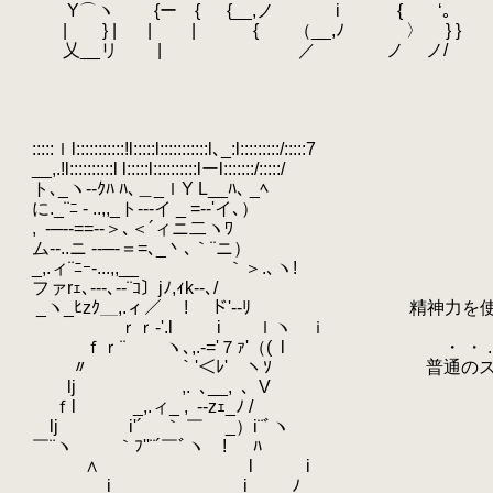
.
Y⌒ヽ {ー { {__,ノ i { ‘｡
.
.
| } |
.
| | { （__,ﾉ 〉 } }
.
.
乂__リ | ／ ノ ノ/
.
.
.
.
.
:::::ｌl:::::::::::!l:::::l:::::::::::l､_:l:::::::::/:::::7
.
__,.!l::::::::::l l:::::l::::::::::lーl:::::::/:::::/
.
ト､_ヽ--ｸﾊ ﾊ､＿_ｌY L__ﾊ､ _ﾍ
.
に._¨ﾆ - ..,,_ト---イ _ =-‐'イ､）
.
,
.
-─--==--＞､＜´ィニ二ヽﾜ
.
ム-‐..ニ --─‐＝=､_丶､｀¨ニ）
.
_,.ィ¨ﾆｰ-...,,__ ｀＞.､ヽ!
.
ファrｪ､---､--¨ｺ〕jﾉ,ｨk--､/
.
_ヽ_ﾋzｸ＿,.ィ／ ! ド'-‐ﾘ 精神力を使
.
ｒｒ‐'.l
.
i ｌヽ ｉ
.
ｆｒ¨ ヽ､,.-='７ｧ'（(
.
l ・ ・ .
.
〃 ｀'＜ﾚ' ヽｿ 普通のスタンド
.
lj ,.
.
､__,
.
､
.
V
.
ｆl _,.ィ_ ,
.
--zｪ_ﾉ /
.
lj i'´ ｀ ￣ _）i¨ﾞヽ
.
.
￣¨ヽ ｀ﾌ''¨´￣ﾞヽ ! ﾊ
.
∧ l i
.
.
i
.
i ﾉ