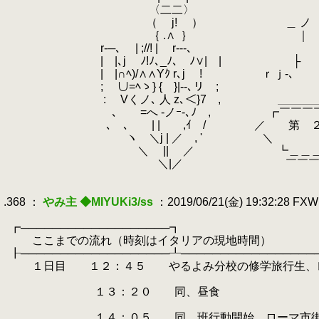
.
〈二二〉
.
（ j! ） ＿ ノ ﾉ二| ｌ
.
｛ .∧
.
｝ ｜ 丿 
.
r-─､ | ;//! | r---､
.
| |､j ゝﾉ!ﾉ､_ﾉ､ゝﾉ∨| | ├ ,ニ、 
.
| |∩ﾍ)/∧∧Yｸ r､j ! ｒｊ-､
.
; ∪=ﾍゝ} { }|--､リ ;
.
: Vくノ､ 人 z､＜}7 , ＿＿＿＿＿
.
､ ゝ=へ -ノｰ-､ﾉ , ┏￣￣￣￣￣￣
.
､ ､ゝ | | ,ｲ /
.
ヽ ＼j | ／ , '
.
＼ || ／ ┗＿＿＿＿＿＿＿＿
.
＼|／ ￣￣￣￣￣￣￣￣￣
.
.
.368 ：
やみ主 ◆MIYUKi3/ss
：2019/06/21(金) 19:32:28 FX
.
.
┏───────────────────┓
.
ここまでの流れ（時刻はイタリアの現地時間）
.
┠───────────────────┸─────────────────
.
１日目 １２：４５ やるよみ分校の修学旅行生、レ
.
.
１３：２０ 同、昼食
.
.
１４：０５ 同、班行動開始。ローマ市街