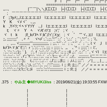
.
|i | ┌─ ┌─ ┌─ ┌─┌─┌─┌─┌
.
===================================
.
,,..., |￣￣|＼＼|l工l工l ├┤l工l工l ├┤l工l工l ├┤
.
ゞ;ゞ￣￣￣￣￣￣￣￣￣￣￣￣￣￣￣￣￣￣￣￣￣￣￣￣￣
.
t'ゞ;;'tyﾒ;;,,lエエエエエl lエエエエエl lエエエエエl l
.
YゞKゞヾﾒヾ`ゞ､,,､
.
|.H
.
kゞ,Yﾊ'ｿ;ヾﾍゞYｿYゞ､,l lエエエエエl lエエエエエl l
.
ゞt;ゞヾ〃ゞYゞﾍゞヾﾒt' rｿ';tゞ
.
ヾゞtゞkゞゞ;l!_kﾒ'ﾇﾍゞ;k",t'ｯ';;'ﾒ;y;ゞ; ヾゞﾞゞ""ヾ､
.
;;､;;;;;::;;;"ゞ,〃＾ゞヾﾍﾒ' :,`;.;;:,”:"ﾞ
.
ゞ、,....ヾ;;;;;;;;;;;'''';;;;;;;;;;;;;;;;,；;;:,”:"ﾞ:.:ﾞ；:,
.
kﾒ'ﾇﾍゞ;k" f;';:': ｒ';.';:;'.',';';､;;;;；;
.
.';.,':';:.';,:;'j:;｀}.ゞ;':,ｆ.';:;';.:';',.;';;ﾐ;.:".;; ;; ;:l
.
':';.;';:;'.:,.';:ﾞ､r';:`Y;':';.,';':';.;' ..;;`;.'!;
.
;';':';
.
.';:;'.;';':'};; ゞi;.;':';'.';',;:'.':' .;,l';;; ;,:|l;;; ；,i.i.;; ;;;:
.
;':';'.';:,';.;.:';;'f;､;.';;i､;:;',':';.,' ,.,:':';";;;;;;;.ｌ;; :l!; ;|;;;.:"' ／／＝＝＝＝＝＝l l
.
;';.;';':':.;;.;';i;'l;:;`i;.;iiゞ:;:;';;.';:;';';;;;;;;;;;;;;;ｌ;; :l!; ;| ／／＝
.
.
.375 ：
やみ主 ◆MIYUKi3/ss
：2019/06/21(金) 19:33:55 FX
.
.
.
| | | | 
.
.
| | | | 
.
.
| | | | 
.
.
| | | | 