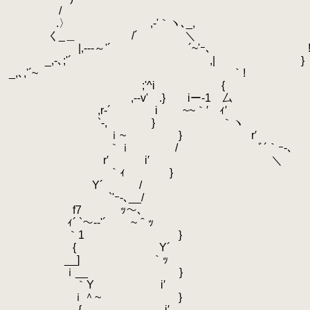
.
/ ＾'ｰ
.
.〉 ,-'｀ヽ､_, ｉ~´
.
く_＿ /´ ＼ ｨ
.
|,--‐～'´ ´~'ｰ､ 
.
_,-､;'´ ,| }
.
_,､,'´~ ｀! 
.
;'^i { ｀
.
,-‐v' .} iー‐1 厶 
.
,r‐´ i
.
~~｀′ ｨ′
.
`-, } ｀ヽ 
.
ｉ~ } r′
.
｀ｉ / ﾞ´｀ｰ
.
r′ i′ ＼ 
.
｀ｨ } ｀ｰ､ ﾛｰﾏ
.
Y´ / ＼ ○ 
.
`'ｰ-､__/ ＼ 
.
f7 ｯ～､ ~｀ｰ‐-‐､ 
.
ｨ´ `～-‐'´ ~＾ｯ `
.
｀1 } 〉
.
{ Y´ ￣~｀
.
__] ｀ｯ { 
.
ｉ__ } ｀ﾞ''ｰ-
.
｀Y i′ ｀`i 
.
ｉ＾~ } 
.
{ i′ 