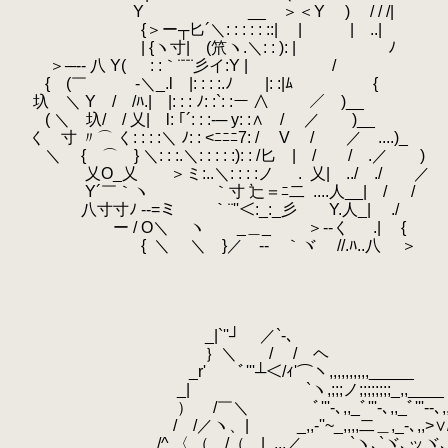
.
.
Y __ ＞＜Y ) / / /|
.
{＞ー┬匕´＼: : : : : ::| | | ..|
.
| {ヽ寸| (笊ヽ.＼: : ): |
.
＞─-- 八 Y( : :｀¨¨¨彡イ:Y | /
.
{ (￣ -＼_.l |: : : :.ﾉ |: :
.
.
圦 ＼ Y / /ﾊ.| |: : : ﾉ: :`: :ー ∧ ／￣)__
.
( ＼ 圦/ / 乂| l: ｢´: : :-─ y: :∧ / ／ )__
.
く 寸 〃⌒ く: : : :＼ ﾉ: : <ﾆﾆﾆ7: / 
.
＼ { ⌒ } ＼: : :.＼: : : : :): : /匕 |
.
乂O_乂 ＞ミ:..＼: : : :ノ
.
.
.
.
.
乂| ../ ./
.
Y´￣｀ヽ ｀寸 辷＝ﾆ二
.
....人__
.
八寸寸ﾉ --=ミ ｀¨''＜:_:_彡 Y
.
ー / O＼ ヽ _＿_ ＞--く
.
.| {
.
{
.
＼ ＼ }／ -- ｀ヾ //.ﾊ..八 ＞
.
.
.
.
.
_|`''┘ ／`-､
.
｝＼ / / ヘ ／
.
_r' ﾞ'''┴＜/ｨ'⌒ヽ,,,,,,,,,,_____ 
.
_| `ヽ,;;;ノ;;;;;;;;_,,____ '''‐
.
） /￣＼ ﾞ'''‐､,,_ﾞ'''‐､,,_ﾞ'''‐-､
.
/ /／ヽ、| _,,-''~_,,,,二＿,_‐､,,>∨/''‐
.
/^ 〈 （ /（ |_,,,／ `ヽ､`ヾ､ッヾ､_ ゞｿ_