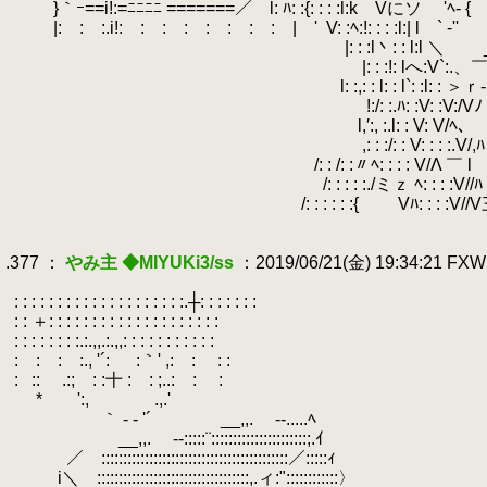
.
}｀ｰ==i!:=ﾆﾆﾆﾆ =======／ l: ﾊ: :{: : : :l:k Vにソ 'ﾍ- {
.
|: : :.i!: : : : : : : : | '
.
V: :ﾍ:!: : : :l:| l 
.
|: : :l丶: : l:l ＼ _ ' __, ` 
.
|: : :!: lへ:V`:.、￣ , 、 ,.
.
l: :,: : l: : l`: :l: : ＞ｒ- _.l l:´: l:
.
!:/: :.ﾊ: :V: :V:/Vﾉ | l.ﾊ､!:.l
.
l,′:, :.l: : V: V/ﾍ、 ! ／^ヽz;
.
,: : :/: : V: : : :.V/,ﾊ __ { ´二}
.
/: : /: :〃ﾍ: : : : V/Λ ￣ l r }/{:
.
/: : : : :./ミｚ ﾍ: : : :V//ﾊ /三≧ｚｘ
.
/: : : : : :{ Vﾊ: : : :V//V三ニミ≫}
.
.
.377 ：
やみ主 ◆MIYUKi3/ss
：2019/06/21(金) 19:34:21 FX
.
.
: : : : : : : : : : : : : : : : : : : :.┼: : : : : : : : : : : ┼: : 
.
: : ＋: : : : : : : : : : : : : : : : : : :
.
: : : : : : : :.:.,,.:.,,: : : : :
.
: : : :., '´:
.
:｀' ,: : : : : : : 
.
:
.
:: .:; : :十 : : 
.
* ':, .,.
.
｀ - - '´ __,,.
.
-‐.....
.
__,,.
.
-‐:::::¨:::::::
.
／￣:::::::::::::::::::::::::::::::::::::::::::／:::::ｨ
.
.
i＼ :::::::::::::::::::::::::::::::::