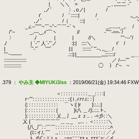
.
| ＼＼ > _ , ,,二二 -'´ ﾉ_=
.
,ノﾞ 〉､oノ| / |`='
.
r' / ' ::::::| / ,,_,
.
,ノﾞ /（ :::| ' ＼,::''"/`'‐
.
_∠-‐'''""~￣~"~￣￣~`ヽ _,.......､_,.
.
/
.
/"~￣ _,-‐-,_,ｨ'⌒ヽ // ‐''''''-==-`/
.
〉 ./ ｛ | //＼ "''ｰ-‐''/
.
./ ｛ `-''' 人`-'''ノ :|:| ::::＼ r' /
.
| `''‐''´ `''''´ |:| :::::::ﾞ'''‐-､,,_＿/
.
"''ｰ-―― .:::|:|_________,,,;;:::::/ _＿,,,､
.
:::::::::::::::::: ／ /--‐‐''" ＿,,
.
::::::::::::::
.
◯ ｝ /"~￣~￣￣ ::
.
.
.379 ：
やみ主 ◆MIYUKi3/ss
：2019/06/21(金) 19:34:46 FX
.
.
.
＜: : : : : : : : : : :＿_: : : :|
.
rｰ''": : : : : : : : : : : : : : ::{ i ,ｨｧｧ.i:: : |
.
{: : : : : : : : : : : : :
.
⌒ヽ:{ |r }::.:.:|
.
|: : : : : : : : : : : : { }i八 ＿ﾉ}:.:.:.ト､
.
}: : : : : : : : : : : : 乂＿丿__ｚｚ..．-=彡: :＼
.
乂 {⌒￣￣￣￣￣＿＿_ ,,...．＜: : : : : :＼
.
{八_厂: :￣￣: : : : : : : : : : : : : : : : : : : : : :.ﾊ
.
{ﾐﾆイ/､⌒ .､: : : : : : : : : : : : : : : : : : : ／ノ
.
ﾄ､彡{`ｰミ≧ｘ,,_ｰ==ﾆﾆﾆzzｘ,zzzﾆ=:／イ