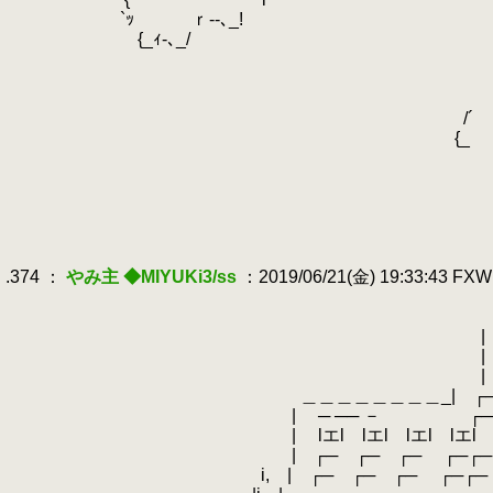
.
`ｯ ｒ‐‐､_
.
{_ｨ-､_/ 
.
/~
.
__ ~ﾌ
.
ｧ‐"＾!__ｉ"`ｰ､__ｩ-‐--‐‐
.
/´ /"
.
{_ ﾉ
.
｀ｰ--､
.
`'ｰ-､
.
`ｰ-､
.
｀~~
.
.
.374 ：
やみ主 ◆MIYUKi3/ss
：2019/06/21(金) 19:33:43 FX
.
.
＿＿＿＿＿＿＿＿＿＿
.
| ╋ Speedwagon 
.
|
.
| ┌─┌─┌─┌─┌─┌
.
＿＿＿＿＿＿＿＿_| ┌─┌─┌─┌─┌
.
| ─ ── － ┌─┌─┌─┌─┌
.
| lエl lエl lエl lエl ┌─┌─┌─
.
| ┌─ ┌─ ┌─ ┌─┌─┌─┌─┌
.
i, | ┌─ ┌─ ┌─ ┌─┌─┌─┌─┌