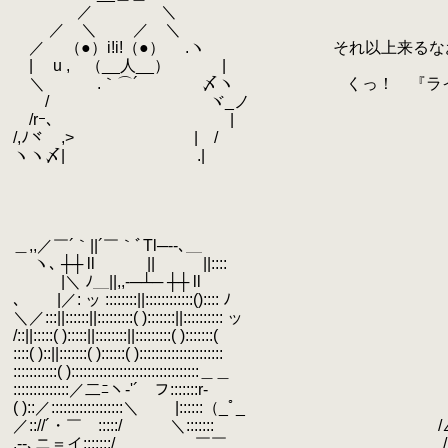
.
／ ＼
.
／ ＼ ／ ＼
.
／ （●）i!i!（●） .ヽ それ以上来るな
.
| u , （__人__） |
.
＼ .｀⌒´ 〆ヽ くっ！ 『ライツ
.
/ ヾ_ノ
.
/rｰ､ |
.
/,ﾉヾ ,> | /
.
ヽヽ〆| .|
.
.
.
.
.
＿,,／￣´｀||´￣｀ﾞTl─--､＿
.
ヽ､ ┼┼ ll || ||::::
.
|＼ ﾉ＿||,,-─┴─ ┼┼ ll
.
､ |／: ッ ::::::::||::::::::::::():::: ﾉ
.
＼／:::||::::::||:::::::::( ):::::::||:::::::::: ッ
.
/::||:::::( ):::::||::::::::||:::::::::( ):::::::(
.
::::( )::||:::::::( )::::::( ):::::::::::::::::::::
.
:::::::::::( )::::::::::::::::::::::::::::::::＿＿
.
::::::::::::::／二ﾆヽ-'´￣フ:::::::
.
( )::／::::::::::::::::::＼ |::::::（_ﾟ_
.
／:://´・￣ゝ:::::/ ＼::::::: /∠
.
,--､ニ＝イ:::::::/ ￣￣ /_/￣