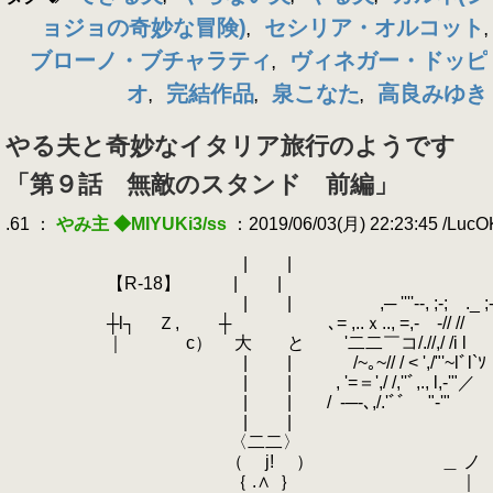
ョジョの奇妙な冒険)
セシリア・オルコット
,
,
ブローノ・ブチャラティ
ヴィネガー・ドッピ
,
オ
完結作品
泉こなた
高良みゆき
,
,
,
やる夫と奇妙なイタリア旅行のようです
「第９話 無敵のスタンド 前編」
.61 ：
やみ主 ◆MIYUKi3/ss
：2019/06/03(月) 22:23:45 /Luc
.
.
| |
.
【R-18】 | |
.
| | ,─ ''''--, ;-; ._ ;-;
.
┼l┐ Ｚ, ┼ ､= ,..ｘ.., =,‐ ‐// //
.
｜ c） 大 と '二二￣コ/.//,/ /i l
.
| | /~｡~// / < ',/"'~lﾞl`ｿ
.
| | , '=＝',/ /,''ﾞ,., l,-'"／
.
| | /
.
-─-､,/.'ﾞﾞ "‐'"
.
| |
.
〈二二〉
.
（ j! ） ＿ ノ ﾉ二| ｌ
.
｛ .∧
.
｝ ｜ 丿 