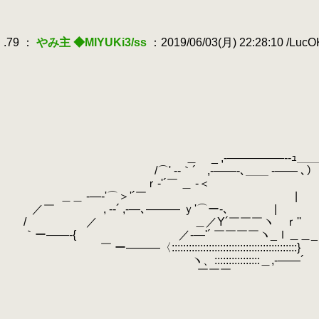
.
ｰ‐
.
.
.79 ：
やみ主 ◆MIYUKi3/ss
：2019/06/03(月) 22:28:10 /Luc
.
.
「
.
| l r
.
| l |_|
.
l ヽ
.
| lヽ
.
| ｌ ヽﾉ 
.
|_j └‐┐
.
＿ _ ,-―――――--ｭ＿
.
/⌒' -‐｀´ ,-――-､＿＿ -――
.
ｒ‐'´￣ ＿ -＜ ｀ー-‐=
.
＿＿ -―‐'⌒＞'´￣ 
.
／￣ , -‐´ ,-―､――― ｙ'⌒ー‐､ |
.
__
.
/ ／ ＿／Y´￣￣￣ヽ ｒ'' r'´::
.
｀ー――‐{ ／-―'´ ￣￣￣￣ヽ_ｌ＿＿_ {::::::::::::
.
￣ ー―――〈::::::::::::::::::::::::::::::::::::::::::::} 
.
ヽ、::::::::::::::::＿,-
.
￣￣￣
.
ﾘ ﾀ 
.
カルネ 再
.