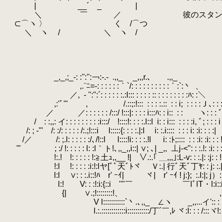
.
| __´ _ |
.
＼ ￣ ／ 彼のスタンド……僕
.
⊂⌒ヽ 〉 く /⌒つ
.
＼ ヽ / ＼ ヽ /
.
.
.
.
.
_,_,;_‐: :'':'':￢:‐.-
.
.,,_ _,,,r.､
.
.
.
.
.,,_
.
￣,.¨ﾆ=-: : : : : :｀`/: : : : : : : : : :｀:`:丶
.
、
.
／,
.
‐ '':":´: : : : : :.:l::: : : : : :: : : : : : : : :ﾊ: :＼
.
,:'ﾞ'" ,
.
/.::;:!:::
.
: : : :.::
.
: : i;
.
: : : :Ｊ､: :
.
／
.
.
／: : : : : : /:::/ !:::|: : : : i:::ﾊ: : i::
.
: : ヽ: : : ﾞ
.
/
.
.
: :,,: イ: : : : : : : : :i:::/ !::::!: : : :.l::l
.
i: : i:::
.
: : : :i, ﾞ; : : : i
.
/: ; -'" /: :/: : : : : /:.;!:::i l:::::{: : : :.|:l i: :.i::::
.
: : : i: :i: : : :|
.
/／ /: ;.l: : : : : :/､/!::l l::::!i: : : :.!l i: :ﾄ;::::
.
: : :i: :i: : : 
.
'" ; :/ !: : : : : l: :l｀ト!､,,_,,i::| ∨; ､| _,,
.
⊥j‐<": : :.!: :i: : 
.
!:.! !: : : : : !:≧土ｭ,,__ !| ∨.:.｢ ＿,,,｣:L-v: : :.|: :j: : !
.
!:l !: : : : :i:!:lヤ[ﾞﾞ天ﾞﾄヾ Ｖ:.| 行ﾞ天ﾞ丁ﾔ
.
l:l ∨: : :.i::!ﾊ r' ｰｲ| ヾ| r' ｰｲ ! j:};
.
:.l:|; j）:
.
l:! V: : :!:i:{::i ''"￣ ￣lﾞlT・l:i
.
{| ∨.;!::::::::!、 ,':':::V:.i:
.
V l:::::::::::`丶.､,,_ ∠ヽ _,,...イ':: : : /:::!
.
l.:.::::::::::::i:::::::::::/丁´￣,ﾚ ヾ:l: : : /:::ヾ!: :
.