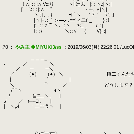
.
! ∧: : : :∧ V:::り ヽ! 辷以 |: : ヽ.:|ヽ:|
.
|' '.: : : |:∧ ゞ"
.
・┴､ ∧|＼|
.
ヽ : |、.:} ｰf ´ ヽ ｀7_´ ヽ': :|
.
|ヽト､: ｀＞―.- ､=='ィ二r' _ } : !
.
|: : : : ﾌ ⌒ ヽ､: : ヽ
.
ﾌ⊂ , /: : |
.
l : : / ＼: :∨ { V}: :|
.
.
.70 ：
やみ主 ◆MIYUKi3/ss
：2019/06/03(月) 22:26:01 /Luc
.
.
＿＿＿_
.
.
.
／ ＼
.
／ ─ ─＼
.
／ （●） （●） ＼ 慎二くんたちはま
.
| ' |
.
＼ ⌒ ／ どうします？ そろそ
.
.
/⌒ヽ ｨヽ
.
/ ,⊆ニ_ヽ、 |
.
./ ／ r─--⊃、 |
.
| ヽ,.ｲ ｀二ﾆﾆうヽ
.
|
.
.
.
.
.
/＞='ー≠=＼ 丶 ヽ ＼