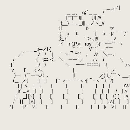
.
.
＿_,
.
＿＿, x≦´＿＿__/ ┌┐.┌i ┌
.
___|￣|￣ l|| 川 /// ｜└[][]L.ﾛﾛ |
.
}__}＿|＿_i||＿ノヽ_// ｜┌┤.r
.
〈i ｂ マ └┘..凵 └
.
{ ｂ ｂ | ｂ 
.
廴ﾉ´￣￣￣｀＞ ､|ﾘ ＿__ノ
.
,ｲ r (.P.> roy })⌒ｰ一
.
＿＿_,r─／l { _¨ ｀´ V⌒ー一'´￣
.
／´ ﾉ / | ｀ヽ ｀^^´ , ﾉﾊ￣＼-
.
/ { {ﾆﾆ ＜ ＼ ー一' ／ _,ハ i ＼
.
.
{ _ﾉ _ﾉ ＼ ー一' ﾆﾆﾆﾆﾆ} ! ハ
.
.
∨ f´ くへ | | ﾉ } ┏─
.
)一 /⌒ーへﾉ〉､ |i ／) し'⌒ヽ 
.
(＿_ノ{ ] ] ]｀＞---------＜イ⌒ｰ＜⌒i
.
{｜∧ [ [ [ [ [ [ [ [ /V
.
jr' L.∧ ] ] ] ] ] ] ] ] / ] ∧
.
.
,'| _] [ﾊ [ [ [ [ [ [ [ [ / ] [ .ﾊ
.
,' ] [ ]∧] ] ] ] ] ] ] ].∧[ ] ]|
.
/ [ ][/ ∨[ [ [ [ [ [ [/ ∨[ [ |
.
.
.
.