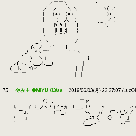
.
／￣￣＼ ヽ＿,
.
／ ノ ＼ ＼ ヽ(_／
.
| （●）（●） | ) ( パ
.
| （__人__） | ノ (｀
.
.| |!i!i!i!i| .} ´⌒＼ ま
.
.
.| |i!i!i!i:| }
.
ヽ ｀ ⌒´ }
.
_,r､ ヽ ノ
.
_j'､_ノ }｀ ¨¨ {
.
.
,ﾉ Yヽ￣" ⌒ﾞヽ
.
｢ ヽ ヽｊ＿
.
i }
.
,イヽ､ ｀,__,ｨ､__) | |
.
( ﾄ､ Yrイ | |
.
￣ "￣ | | |
.
.
.75 ：
やみ主 ◆MIYUKi3/ss
：2019/06/03(月) 22:27:07 /Luc
.
.
/´〉,､ |￣|rﾍ
.
l､￣￣了〈_ノ<_/（＾ｰヵ L__」L/ ∧ /~7
.
二ｺ ,| r三'_」 r--､ （/ /二~|/_/∠／
.
/＿＿」 _,,,ﾆｺ〈 〈〉 /￣ 」
.
'´ （__,,,-ｰ'' ~~￣ ャｰ-､
.
`ｰ-､__,|
.
__＿＿