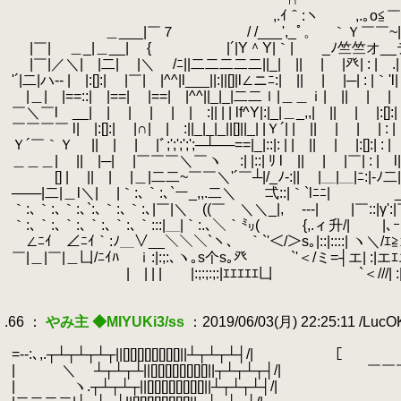
.
,.ｲ＾:ヽ ,.｡o≦￣|＿__|＿＿
.
＿___|￣７ / /___',_ﾟ。 ｀Ｙ￣￣~|
.
|￣| ＿_|＿__| { |´|Y＾Y|｀| _ﾉ竺竺オ_
.
|￣|／＼| |二| |＼ /ﾆ||二二二二二||_| || | |癶| : | .| :| | | | :
.
'´|二|ハ-- | |:[]:| |￣| |^^|l___||:||[]|l∠ニﾆ:| || | |─| : |｀'l| :
.
|＿| |==::| |==| |==| |^^||_|_|二二ｌ|＿＿ｉ| || | | | : | l| :| |
.
￣＼￣l __| | | | | | :|| | | lf^Y|:|_|＿_,,| || | |:[]:| : | l| 
.
￣￣￣￣ l| |:[]:| |∩| | :||_|_|_||[]||_| |Ｙ´| | || | | | : | l|
.
Ｙ´￣｀Ｙ || | | |ﾞ;';';';';─┴──==|_|::|: | | || | |:[]:| :
.
＿＿＿| || |─| |￣￣￣＼￣ヽ :| |::| ﾘ l || | |￣| : | l
.
[] | || | |＿|二二~￣￣＼'´￣┴|/_ﾉ‐:|| |＿|＿|ﾆ:|-ﾉ二|
.
───|二|＿l＼| |｀:､｀:､`ー_,,.二＼ 弌::|｀`lﾆﾆ|￣ ___＿／
.
｀:､｀:､｀:､`:､｀:､｀:､|￣|＼ ((￣ ＼＼_|, ‐‐‐| |￣::|γ':|￣:|¨|~ﾞ
.
｀:､｀:､｀:､｀:､｀:､｀:::|＿|｀:.､＼｀㍉(￣ {,.ィ升/| |､ｰ |爪::|: : :| :|
.
∠ﾆｲ ∠ﾆｲ｀:ﾉ＿∨__＼＼＼`ヽ､ ｀`'＜/＞s｡|::|::::| ヽ＼/ｴ≧x㌻::::::
.
￣|＿|￣|＿凵/ﾆｲﾊ ｉ:|:;:､ヽ｡s个s｡癶 `'＜/ミ=┤エ| :|エｴエ|≧s
.
|￣| | | |:;:;:;:|ｴｴｴｴｴ凵 `＜///| :|エｴエ|ﾆﾆﾆ
.
.
.66 ：
やみ主 ◆MIYUKi3/ss
：2019/06/03(月) 22:25:11 /Luc
.
.
=‐-:､,.┬┴┬┴┬┴┬||[][][][][][][][]||┴┬┴┬┴┤/| ［￣￣
.
| ＼
.
┴┬┴┬┴||[][][][][][][][]||┬┴┬┴┬┤/| 
.
| ヽ.┬┴┬┴┬||[][][][][][][][]||┴┬┴┬┴┤/|