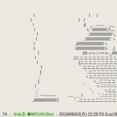
.
.
.
.
! l / ､ 
.
.
l l / 丶 
.
! |/ ,.．------ ．.,
.
ｌ /,.'´//////////////,7,‐,
.
! ;'/////////////////////＼ 
.
.
! ,'///////////////////
.
! ;/////////////////////
.
l l/////////////////
.
! l///-‐=＝ﾆﾆ＝=‐-_///////
.
.
! ;/ニニニニニニニニニ＼'//////
.
! {ニニニニ二二ニニニニﾆヽ//////
.
l ﾞ.ニニニニ二二ニニニニニ丶'////
.
.
} ﾞ.ニ二二二二二二二二二ニ丶'//
.
,' ヽニ二二二二二二二二二ニヽ'ｌ∨
.
{ ヽ_二二ニニ＝---――――┘ ∨
.
! ﾞ
.
ヽﾆﾆﾆﾆﾆﾆﾆﾆﾆﾆ
.
.
,.' ﾞ､ ヽニニニニニニニニニニニ
.
.
〉ー―------ .....＿＿｝ ﾞ､ﾆニニニ二二二
.
,//////////////////////,l ﾞ､ニニニニ二二二二ニニニ
.
.
.74 ：
やみ主 ◆MIYUKi3/ss
：2019/06/03(月) 22:26:55 /Luc