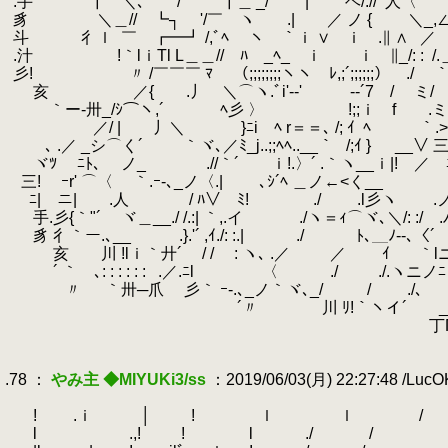
.
.手
.
┃ ＼､ / ┃＿'_/ | ヘ/.//ﾞ人〈 
.
豸 ＼＿// ┗┐ '/￣ ヽ .| ／ ノ { ＼_,∠: 
.
斗 彳ｌ
.
￣ ┏━┛ /,ﾞﾍ
.
ヽ ｀ｉ ∨ ｉ .∥ ∧
.
／ |
.
.汁 !｀lｉTl L＿＿// ﾊ _ﾍ_ ｉ ｉ ∥_/: :
.
/
.
彡! 〃 /￣￣￣ ﾏ （;;;;;;;;ヽヽ ﾚ,;´;;;;;;） .
.
.
亥 ／{ .丿 ＼⌒ヽ.ﾞi'‐-' ゝ-‐´7 / ミ/
.
｀ー‐卅_/ｼ⌒ヽ,´ ﾍ彡 〉
.
!;;ｉ f .ミ| 
.
／/ | 丿＼ }ﾆi ﾍ r＝＝､ /; ｲ
.
ﾍ ｀.>
.
､ .／ _シ⌒く´ ｀ヾ､／ﾐ_j..;;ﾍﾍ..__｀
.
/;ｲ }
.
__∨
.
.
ヾﾂ ﾆﾄ､ ノ_ .//｀´ ｉ!.〉´ .｀ヽ__ｉ|! ／ ﾆ
.
.
三!
.
ｰr' ⌒〈 ｀.ｰ-､_ノ〈.|
.
､ｼ´ﾍ ＿ノ←<く__ l
.
ﾆ| ニ| .人 / ﾊ∨ ﾐ! ./ .l彡ヽ .ノ:/
.
手.彡{｀"´ ヾ＿__./ /.:| ｀,.イ ./ヽ＝ｨ⌒ヾ､＼/: :/ 
.
豸 彳｀ー.､__ .}.'´ ,ｲ./: :.| ./ ﾄ､＿ﾉ‐-､〈´ .f:
.
.
亥 川 !lｉ｀廾´ / / : ヽ､ .／ ／ ｲ
.
｀lニ.l
.
´ ｀ゝ､: : : : : :
.
.／.ﾆl 〈 ./ ./.ヽニノﾆ ヽ: : 
.
〃 ｀卅─爪 彡｀ ｰ‐.､_ノ｀ヾ､_/ / ./､
.
´〃 川 ﾘ!｀ヽイ´ _ノﾐ ヽ
.
丁Π ヾ ﾞ ｉ| ｀^
.
.
.78 ：
やみ主 ◆MIYUKi3/ss
：2019/06/03(月) 22:27:48 /Luc
.
.
.
! .ｉ │ ! ｌ 
.
.
l .,! ! l ./ 