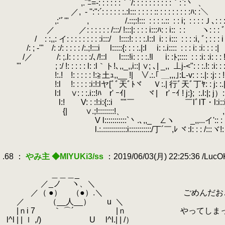
.
￣,.¨ﾆ=-: : : : : :｀`/: : : : : : : : : :｀:`:丶
.
、
.
／,
.
‐ '':":´: : : : : :.:l::: : : : : :: : : : : : : : :ﾊ: :＼
.
,:'ﾞ'" ,
.
/.::;:!:::
.
: : : :.::
.
: : i;
.
: : : :Ｊ､: :
.
／
.
.
／: : : : : : /:::/ !:::|: : : : i:::ﾊ: : i::
.
: : ヽ: : : ﾞ
.
/
.
.
: :,,: イ: : : : : : : : :i:::/ !::::!: : : :.l::l
.
i: : i:::
.
: : : :i, ﾞ; : : : i
.
/: ; -'" /: :/: : : : : /:.;!:::i l:::::{: : : :.|:l i: :.i::::
.
: : : i: :i: : : :|
.
/／ /: ;.l: : : : : :/､/!::l l::::!i: : : :.!l i: :ﾄ;::::
.
: : :i: :i: : : 
.
'" ; :/ !: : : : : l: :l｀ト!､,,_,,i::| ∨; ､| _,,
.
⊥j‐<": : :.!: :i: : 
.
!:.! !: : : : : !:≧土ｭ,,__ !| ∨.:.｢ ＿,,,｣:L-v: : :.|: :j: : !
.
!:l !: : : : :i:!:lヤ[ﾞﾞ天ﾞﾄヾ Ｖ:.| 行ﾞ天ﾞ丁ﾔ: : j: :.|: 
.
l:l ∨: : :.i::!ﾊ r' ｰｲ| ヾ| r' ｰｲ ! j:};
.
:.l
.
l:! V: : :!:i:{::i ''"￣ ￣lﾞlT・l:i::i: :!:j,
.
{| ∨.;!::::::::!、 ,':':::
.
V l:::::::::::`丶.､,,_ ∠ヽ _,,...イ':: : : /:::!
.
l.:.::::::::::::i:::::::::::/丁´￣,ﾚ ヾ:l: : : /:::ヾ!: :
.
.
.68 ：
やみ主 ◆MIYUKi3/ss
：2019/06/03(月) 22:25:36 /Luc
.
.
＿＿＿_
.
／_ノ ヽ、＼
.
／（ ●） （●）.＼ ごめんだお……つ
.
／ （__人__） u
.
＼
.
|ｎi 7 ｀ ⌒´
.
|ｎ やってしまった
.
l^l | | ｌ ,/) U l^l.| | /）