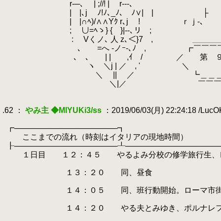
.
r-─､ | ;//! | r---､
.
| |､j ゝﾉ!ﾉ､_ﾉ､ゝﾉ∨| | ├ ,ニ、 
.
| |∩ﾍ)/∧∧Yｸ r､j ! ｒｊ-､
.
; ∪=ﾍゝ} { }|--､リ ;
.
: Vくノ､ 人 z､＜}7 , ＿＿＿＿＿
.
､ ゝ=へ -ノｰ-､ﾉ , ┏￣￣￣￣￣￣
.
､ ､ゝ | | ,ｲ 
.
ヽ ＼j | ／ , ' ＼ 
.
＼ || ／ ┗＿＿＿＿＿＿＿＿
.
＼|／ ￣￣￣￣￣￣￣￣￣
.
.
.62 ：
やみ主 ◆MIYUKi3/ss
：2019/06/03(月) 22:24:18 /Luc
.
.
┏───────────────────┓
.
ここまでの流れ（時刻はイタリアの現地時間）
.
┠───────────────────┸─────────────────
.
１日目 １２：４５ やるよみ分校の修学旅行生、レ
.
.
１３：２０ 同、昼食
.
.
１４：０５ 同、班行動開始。ローマ市街
.
.
１４：２０ やる夫とみゆき、ポルナレフ
.