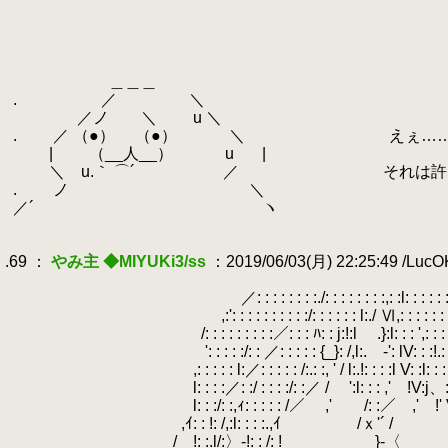
.
.
.
.
.
＿＿＿
.
.
.
／ ＼
.
／ノ ＼ u ＼
.
.
.
／ （●） （●） ＼ えぇ……
.
| （__人__） u
.
|
.
＼ u.｀ ⌒´ ／ それは許し
.
.
.
ノ ＼
.
／´ ヽ
.
.
.69 ：
やみ主 ◆MIYUKi3/ss
：2019/06/03(月) 22:25:49 /Luc
.
.
.
／: : : : : : : :./: : : : : : : :,: :l: : : : : 
.
,:': : : : : : : : : :/: : : : : : l:./ Ⅵ,: : : : : :
.
/: : : : : : : : :／: : : ﾊ: : j:!:l .}:l: : : ',: : : 
.
': : : : :/: : ／: : : : : {_}: /,l:.ゝ-': lV: : :!.: : 
.
,: : : : : l:／: : : : : /:.: :, ' / l:.!: : : :l V: :l: : : : 
.
l: : : :／: :/ : : : :/: :／ / ':l: : : ,' !V:j、: : : :l
.
l: : :/: :,ｨ: : : : : /／ ,' /: :／ ,' !' V: : : 
.
,ｲ: : !: /,:l: : : :.,ｲ /ｘ'´ / ﾊ: : : 
.
/ !: :.l/:〉-!: : /: ! _ }-〈 