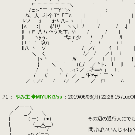
.
.
/::::::::::::::::::::::::::::::＼ : 
.
/::::＞'´￣ 「￣Y⌒:ﾍ ｉ : '
.
/:/､_人_.斗个 T^「⌒ﾊ | l |
.
.
ﾚ'ノ :i :iｰ/‐i八-- ヽ | | |
.
j∧ : | /j/ iリ ヽ＼l / / / .|
.
|l i f^ l八 / /.ｨﾍうた卞､ ∨i /
.
|i ヽyぅ､ 弋::ｒ少 / / /i 
.
|ｌ : ' 圦r'j ｀ / ./ / .
.
l!八
.
丶 ソ / ／/ ｲ l 
.
＼ く /／ / ／ l i 
.
|＞丶 ＿ /// ／ l |ｌ }
.
} ＼ ｀ （(_/ ／ ^ト､ l |i 
.
.
/ i ＼ .ィﾌ′／_..孑==ﾍ_j ｌ: 
.
/ /,' ′ / ／ _.斗'≠┬i｀￣ ヽ
.
.
／｛ ／/ / /／ ／ ／ }::l ﾊ
.
.
.71 ：
やみ主 ◆MIYUKi3/ss
：2019/06/03(月) 22:26:15 /Luc
.
.
／￣￣＼
.
／ _ノ ＼
.
| （ 一）（●） その辺の通行人にで
.
| （__人__）
.
| ｀⌒´ﾉ 聞けばいいんじゃね
.
| ,.<))／´二⊃