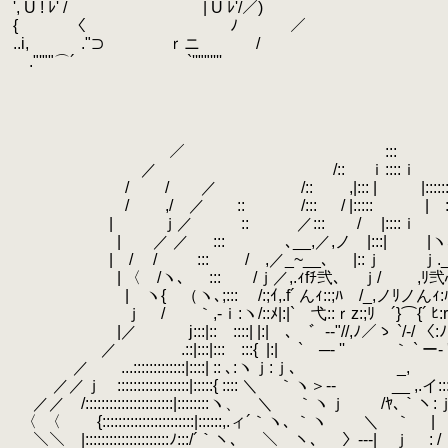
.
', U ! ﾚ' /
.
.
| U ﾚ'/／)
.
{ 〈 ﾉ ／
.
..i, ."⊃ ｒニ /
.
."'""⌒´ `''""''''
.
.
.
.
.
／ :::
.
|
.
／ /:: ｉ::::ｉ |::
.
/ / ／ /:: ,|::: | |::::::
.
/ ,/ ／ :: /::: / |::::: | :::
.
| ｊ／ :: ／::: / |::::ｉ |ヽ､ ::
.
.
| ／ ／ ::: ､__,／,ノ |:::| |ヽ､ｉ__,
.
| / / ::: / ,／_~__､ |::ｊ ｊ.___ ∨ 
.
| 〈 /ヽ､ ::: /ｊ／,.ｨfﾁ弐､ ｊ/ ,ﾘ弐心∨ ﾊ:
.
| ヽ{ （ヽ､;::: /:;ｲ,.f´ んｨ::;ﾊ /_,ノﾘノんｨ:ﾊ i' 
.
ｊ / ｀,‐ｉ:ヽ/::ﾒ|:|` 弋::ｒz:;ﾘ ´}⌒{´ ﾋ:rz::;j 
.
|／ j:::|:: ::::| |:| ､ ゛-‐"//,ﾉ／ゝ `/‐/ 〈:ﾉ::ｊ /:
.
／ .::|:::|::: :::{
.
|:| ` ─‐ '' ｀ `
.
／ ...:::::::::::::|::::| :: ､:ヽｊ:ｊ､ _, ,ｲ::
.
／／ｊ ::::::::::::::::::|:::::{ :::: ＼
.
／／ /::::::::::::::::::::::|::::::::ヽ、 ＼ ｀ヽｊ /ﾔ､｀ヽ:ｊ 
.
.
〈
.
〈 {:::::::::::::::::::::::|::::::,.ィ´｀ヽ､ ｀ヽ ＼ ｀ 
.
＼＼ |:::::::::::::::::::::ﾉ:::/´｀ヽ､ ＼ ヽ､ 〉-‐-| ｊ : / ﾊ