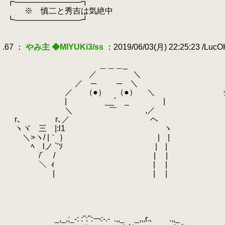
.
┏────────────┓
.
※ 慎二と秀吉は気絶中
.
┗────────────┛
.
.
.67 ：
やみ主 ◆MIYUKi3/ss
：2019/06/03(月) 22:25:23 /Luc
.
.
＿＿＿_
.
／ ＼
.
／ ─ ─ ＼
.
／ （●） （●） ＼ 全員無事だ
.
| __´ _ |
.
＼ ￣ ,／ ですが、やる夫
.
r､ r､／ ヘ
.
ヽヾ 三 |:l1 ヽ
.
＼>ヽ/ |｀ ｝ | |
.
ﾍ lノ `'ｿ | |
.
/´ / |
.
|
.
＼
.
ｨ | |
.
| | |
.
.
.
.
.
_,_,;_‐: :'':'':￢:‐.-
.
.,,_ _,,,r.､
.
.
.
.
.,,_