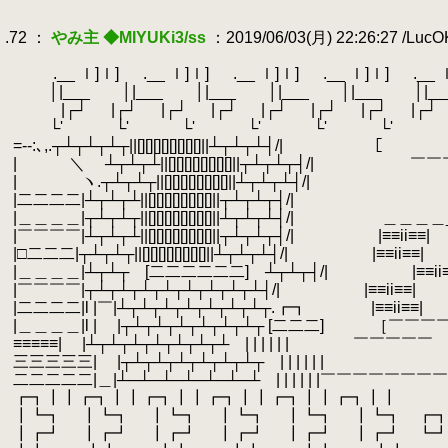
.
.
.72 ：
やみ主 ◆MIYUKi3/ss
：2019/06/03(月) 22:26:27 /Luc
.
.
.__ ｌ]ｌ] .__ ｌ]ｌ] .__ ｌ]ｌ] .__ ｌ]ｌ] .__ ｌ]
.
│|___ │|___ │|___ │|___ │|___ │|___
.
|┌┘ |┌┘ |┌┘ |┌┘ |┌┘ |┌┘ |┌┘ |┌┘ 
.
└' └' └' └' └' └' └
.
=‐-:､,.┬┴┬┴┬┴┬||[][][][][][][][]||┴┬┴┬┴┤/| ［￣￣
.
| ＼
.
┴┬┴┬┴||[][][][][][][][]||┬┴┬┴┬┤/| 
.
| ヽ.┬┴┬┴┬||[][][][][][][][]||┴┬┴┬┴┤/|
.
|二二二二|┴┬┴┬┴||[][][][][][][][]||┬┴┬┴┬┤/|
.
|＿＿＿＿|┬┴┬┴┬||[][][][][][][][]||┴┬┴┬┴┤/| ＿＿＿＿
.
|￣￣￣￣|┴┬┴┬┴||[][][][][][][][]||┬┴┬┴┬┤/| |≡≡ii≡≡|
.
|□二二二|┬┴┬┴┬||[][][][][][][][]||┴┬┴┬┴┤/| |≡≡ii≡≡|
.
|＿＿＿＿|┴┬┴┬ [二二二二二二] ┴┬┴┬┤/| |≡≡ii≡
.
|￣￣￣￣|┬┴┬┴┬┴┬┴┬┴┬┴┬┴┬┴┤/| |≡≡ii≡≡|
.
|二二二二|l |￣|┴┬┴┬┴┬┴┬┴┬┴┬┴┬.┏┓ |≡≡ii≡≡|
.
|＿＿＿＿|l | |┬┴┬┴┬┴┬┴┬┴┬┴┬ [二二二] ［￣￣￣
.
≡≡≡≡≡| |┴┬┴┬┴┬┴┬┴┬┴┬┴ | | | | | | ￣￣￣￣￣
.
三三三三三| |┬┴┬┴┬┴┬┴┬┴┬┴┬ | | | | | |
.
二二二二二|＿|┴─┴─┴─┴─┴─┴─┴ | | | | | |￣￣￣￣￣
.
┏┓┃┃┏┓┃┃┏┓┃┃┏┓┃┃┏┓┃┃┏┓┃┃
.
┃┗┓ ┃┗┓ ┃┗┓ ┃┗┓ ┃┗┓ ┃┗┓ ┏┓
.
┃┏┛ ┃┏┛ ┃┏┛ ┃┏┛ ┃┏┛ ┃┏┛ ┗┛