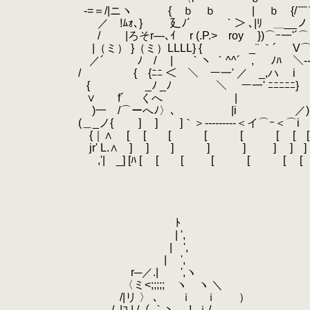
.
-=＝/|ニヽ { ｂ ｂ | ｂ {/￣
.
／ !ﾑｫ､} 廴ﾉ´￣￣￣｀＞ ､|ﾘ ＿__ノ
.
/ |ろそr─‐､ｲ r (.P.> roy })⌒ｰ一'´⌒
.
|（ミ） }（ミ）LLLL} { _¨ ｀´ V⌒ー
.
／´ ﾉ / | ｀ヽ ｀^^´ , ﾉﾊ￣＼---
.
/ { {ﾆﾆ ＜ ＼ ー一' ／ _,ハ 
.
{ _ﾉ _ﾉ ＼ ー一' ﾆﾆﾆﾆﾆ
.
∨ f´ くへ | |
.
.
)一 /⌒ーへﾉ〉､ |i ／) し'⌒
.
(＿_ノ{ ] ] ]｀＞---------＜イ⌒ｰ＜⌒i /
.
{｜∧ [ [ [ [ [ [ [ [
.
jr' L.∧ ] ] ] ] ] ] ] ] /
.
,'| _] [ﾊ [ [ [ [ [ [ [ [ / 
.
.
.
.
.
ﾄ
.
| ',
.
| ',
.
| ',
.
r─／.| ',ヽ
.
〈ミ<;;;;; ヽ ヽ ＼
.
/|リ 〉 ､ ｉ ｉ ）
.
./ .|ｺ | /（ ｀ヽ ! .ｉ/