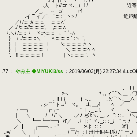
.
.人 ト//:::r ヾ､_） ! / 近寄っ
.
／_,, -‐ゝ::/ rｲ
.
.イ ''´ィ ／', ',:::::｀ヽ> /¨ 近距
.
／/ /:::::://::::::::, ,:::::::∧´
.
／ ./ /:::::://::::::::::::', ,:::::::∧
.
〈.＼/ /::::::〈 ヾ::ﾍ:::::::ゝ､ ｀ﾞ‐∧
.
} ｉ./:::::::::::＼ ｀ ﾍ::::::::::::｀:ヽ
.
',
.
} |ｉ:::::::::::::::::::ｉ ﾍ:::::::::::::::::ﾍ ヽ
.
} |ｉ:::::::::::::::::::ｉ ＼::::::::::::::ﾍ
.
ﾍ
.
', !!:::::::::::::::::::! | ヽ::::::::::::', ﾍ
.
.
.77 ：
やみ主 ◆MIYUKi3/ss
：2019/06/03(月) 22:27:34 /Luc
.
.
l!ﾘ ,ｰ! ダ
.
､ lｉ ,イ⌒〈 .| 
.
ｯ-‐､ ヾ､, ィﾞ´`ﾍ､＿_,
.
､.l!ｉ{ ｝-､,, ､ｼ.⌒ヽ､_
.
､シ⌒ﾞト→′ ヾ,, ﾆl､＿,ｲ ﾍ
.
・━┓ ┏┰┓ ｀ｌ､_ ,,.f､ ヾ ヽ
.
┃ ＼ / / /ﾞ＼ .ノﾉ .杉!:ヽ､＿,＞ｰ'´: : :
.
＼ ┗━┗┷'━┓ ｧt'／ ,〉 |:｀ヾ､_: : : _厂｀ｰ: 
.
／ ┃ ┌━━…・” ＿_
.
:ﾍ.|: : : : : ￣ ﾐf´|
.
/
.
..=/ ＼ ┃ ＿＿ / ￣/┓ :ｉ卅l十!t-l斗f爪/ /｀ーt