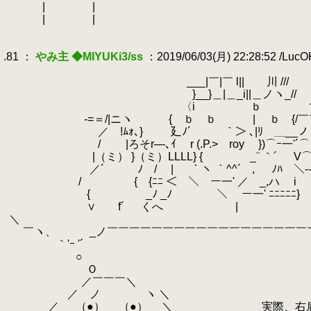
.
| |
.
| |
.
.
.81 ：
やみ主 ◆MIYUKi3/ss
：2019/06/03(月) 22:28:52 /Luc
.
.
___|￣|￣ l|| 川 ///
.
}__}＿|＿_i||＿ノヽ_//
.
〈i ｂ 
.
-=＝/|ニヽ { ｂ ｂ | ｂ {/￣
.
／ !ﾑｫ､} 廴ﾉ´￣￣￣｀＞ ､|ﾘ ＿__ノ
.
/ |ろそr─‐､ｲ r (.P.> roy })⌒ｰ一'´⌒
.
|（ミ） }（ミ）LLLL} { _¨ ｀´ V⌒ー
.
／´ ﾉ / | ｀ヽ ｀^^´ , ﾉﾊ￣＼---
.
/ { {ﾆﾆ ＜ ＼ ー一' ／ _,ハ 
.
{ _ﾉ _ﾉ ＼ ー一' ﾆﾆﾆﾆﾆ
.
∨ f´ くへ | |
.
＼
.
￣ヽ、 _ノ￣￣￣￣￣￣￣￣￣￣￣￣￣￣￣￣￣￣
.
｀'ｰ '´
.
○
.
Ｏ
.
／￣￣￣＼
.
／ ノ ヽ ＼
.
／ （●） （●） ＼ 実際、右肩に