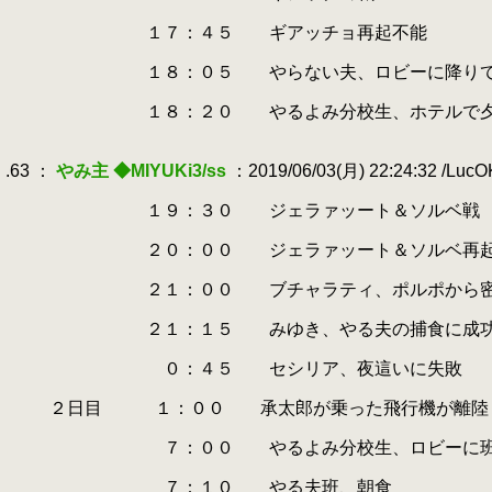
.
.
１７：４５ ギアッチョ再起不能
.
.
１８：０５ やらない夫、ロビーに降りてきて
.
.
１８：２０ やるよみ分校生、ホテルで夕
.
.
.63 ：
やみ主 ◆MIYUKi3/ss
：2019/06/03(月) 22:24:32 /Luc
.
.
１９：３０ ジェラァッート＆ソルベ戦
.
.
２０：００ ジェラァッート＆ソルベ再起
.
.
２１：００ ブチャラティ、ポルポから密命
.
.
２１：１５ みゆき、やる夫の捕食に成功（
.
.
０：４５ セシリア、夜這いに失敗
.
.
２日目 １：００ 承太郎が乗った飛行機が離陸（
.
.
７：００ やるよみ分校生、ロビーに班ご
.
.
７：１０ やる夫班、朝食