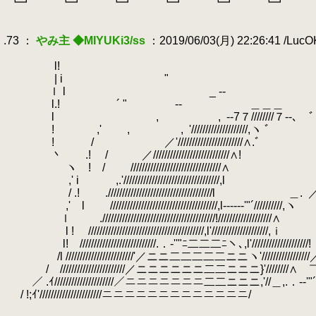
.
┗┛ ┗┛ ┗┛ ┗┛ ┗┛ ┗┛
.
.
.73 ：
やみ主 ◆MIYUKi3/ss
：2019/06/03(月) 22:26:41 /Luc
.
.
l! 
.
| i "
.
ｌ l _ -
.
.
l.! ´ " -‐ ＿＿
.
l ,
.
,
.
-‐7７///
.
! ,' , ,
.
'//////////////
.
! / ／'/////////////////////
.
丶 .! / ／///////////////////
.
.
ヽ ! / ///////////////////////////
.
.
,' i ,.'////////////////////////
.
/ .! ./////////////////////////////////////l ＿.
.
.
,' l //////////////////////////////////////,l----‐‐'"´//////////,ヽ
.
ｌ .////////////////////////////////////////!///////////////////∧
.
l ! /////////////////////////////////////////,l'////////////////////,ｉ
.
.
l! ///////////////////////////.．‐''"ﾆ二二二ﾆヽ､,l'////////////////////!
.
/l ////////////////////////'／ニニ二二二二二ニニヽ'/////////////////
.
/ ///////////////////////／ニニニニニニ二二ニニニ}'////////∧
.
／ .ｲ/////////////////////／ニニニニニニニ二二ニニニ,'//＿,.．-‐'"´
.
/ !;ｲ'//////////////////////ニニニニニニニニニニニニニ/￣
.