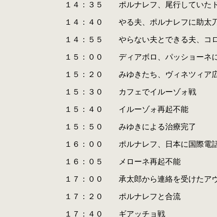
.
１４：３５ ポルナレフ、尾行していたドッピオ
.
.
１４：４０ やる夫、ポルナレフに助太
.
.
１４：５５ やらない夫とできる夫、コロッセ
.
.
１５：００ ディアボロ、パッショーネにポル
.
.
１５：２０ みゆきたち、ヴィネツィア広
.
.
１５：３０ カフェでイルーゾォ戦
.
.
１５：４０ イルーゾォ再起不能
.
.
１５：５０ みゆきによる治療完了
.
.
１６：００ ポルナレフ、日本に国際電
.
.
１６：０５ メローネ再起不能
.
.
１７：００ 承太郎から連絡を受けたアヴドゥ
.
.
１７：２０ ポルナレフと合流
.
.
１７：４０ ギアッチョ戦