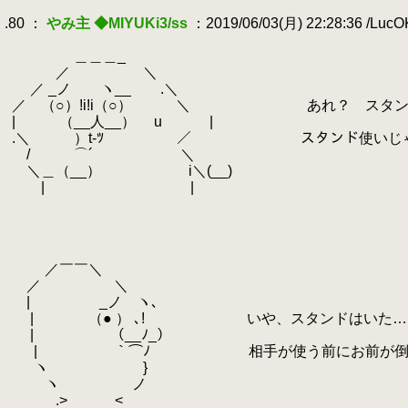
.
.80 ：
やみ主 ◆MIYUKi3/ss
：2019/06/03(月) 22:28:36 /Luc
.
.
＿＿＿_
.
／ ＼
.
／ _ノ ヽ__ .＼
.
／ （○）!i!i（○） ＼ あれ？ スタンド
.
| （__人__） u |
.
.＼ ）t-ﾂ ／ スタンド使いじゃな
.
/ ⌒´ ＼
.
＼＿（__） i＼(__)
.
| |
.
.
.
.
.
／￣￣＼
.
／ ＼
.
| _ノ ヽ､
.
.
| （● ） ､! いや、スタンドはいた…
.
| （__ﾉ_）
.
.
| ｀⌒ﾉ 相手が使う前にお前が倒し
.
.
ヽ }
.
ヽ ノ
.
.> <