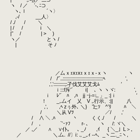
.
ヽ / ／ '‐､ﾆ⊃
.
ヽ､ｌ ´ヽ〉
.
,-/ __人〉
.
/ ./
.
/ ＼
.
| / / i ＼
.
|" / | > )
.
ヽ／ とヽ /
.
| そ ﾉ
.
.
.
.
.
／厶ｘｪxｪxｪｘｪｘ‐ｘヽ ヽ
.
/ /'´..::::::::::::::::::::::::::::::::ﾍ ',
.
,′,':::::::::;:孑伐艾艾艾戈ﾑ ′
.
ｉ:::f斥'´ i| ､ ヽ ヽヾ: ',
.
ｉ ﾚ'´ ﾊ ,ﾊ jj ｰj-=∟」_ :|ｉ ′
.
！ _,.厶イ 乂 V ,.行示、:|
.
,‘, ,ﾍ zぅ外､ ＼} '辷ｿ ^'ﾘ ﾊ ＼
.
/ ＼从 Vﾂ
.
／/ ,′ ど
.
.
/ ∧ ＼ .ﾊ
.
丶 くく./ / ＼
.
/ , `'ｰｧﾌ r‐ ､ ヽ /: ヾ＼
.
／ ,／ ∧ ∨仆｡ ､ _ﾉ ,ｲ { ＼_」L＞,
.
／ ＼.厶.
.
//〕i: ., _,.ｨ -‐ﾍ、_ヽ二._ﾆヽ,