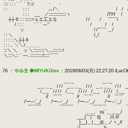
.
:::: : : :｀´ ｀ﾌ:::/ ・ 
.
: : : : : ,-､/＼ /￣/ /7
.
: : : __ ／:::::::::::::::ヽ /7ｸｸ / 
.
┼┼ ll: : : ::::::=ェエ工エｺ) / / / ￣￣/
.
ﾉ : : : ｀´｀‐-‐''´￣ / ￣￣/ /￣￣
.
ッ / /￣￣ ＿/
.
: : ＼ /_/
.
: : : : :＼┼┼ ll
.
: : : ､ ＼＼ﾉ＿＿＿
.
:::＼ ＼ ッ ＼:::;::::::＼...::::::::ﾉ
.
＼:::＼::｀─-､:::::::::::/:::::￣￣
.
.
.76 ：
やみ主 ◆MIYUKi3/ss
：2019/06/03(月) 22:27:20 /Luc
.
.
_＿_ _＿_ _＿
.
_＿＿_ / / / _＿＿_ / / / _＿＿_ / / / _＿＿_ 
.
/＿_ / / / / /＿_ / / / / /＿_ / / / / /＿_ / / / 
.
// ￣￣ // ￣￣ // ￣￣ //
.
/'ー---'_,/ /'ー---'_,/ /'ー---'_,/ /'ー---'_,/ /'
.
.
￣￣￣ ￣￣￣ ￣￣￣ ￣
.
＿＿, x≦´＿＿__/
.
___|￣|￣ l|| 川 ///
.
}__}＿|＿_i||＿ノヽ_//
.
〈i ｂ 