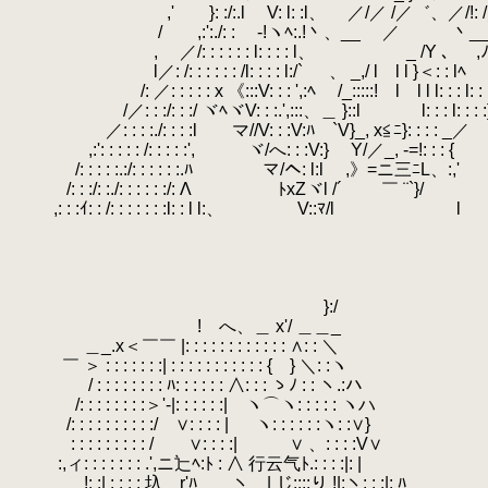
.
,' }: :/:.l V: l: :l、 ／/／ /／゛、／/!: 
.
/ ,:':./: : ゝ-!ヽﾍ:.!丶、__ 
.
, ／/: : : : : : l: : : : l、 _ /Y 、 ,ﾉ:
.
l／: /: : : : : : /l: : : : l:/` 、 _,/ l l l }＜: : lﾍ
.
.
/: ／: : : : : x 《:::V: : : ',:ﾍ /_:::::! l l l l: : : l: : 
.
/／: : :/: : :/ ヾﾍヾV: : :.',:::、＿ }::l l: : : l: : : :
.
／: : : :./: : : :l マ//V: : :V:ﾊ `V}_, x≦ﾆ}: : : : _／
.
,:': : : : : /: : : : :', ヾ/へ: : :V:} Y/／_, -=!: : : {
.
.
/: : : : :.:/: : : : : :.ﾊ マ/ヘ: l:l ,》=ニ三ﾆL、:,'
.
/: : :/: :./: : : : : :/: Λ ﾄxZヾl /´ ￣ ¨`}/
.
,: : :ｲ: : /: : : : : : :l: : l l:、 V::ﾏ/l l
.
.
.
.
.
}:/
.
! へ、＿ x'/ ＿＿_
.
＿_.x＜￣￣ |: : : : : : : : : : : : ∧: : ＼
.
.
￣ ＞ : : : : : : :| : : : : : : : : : : : { } ＼: :ヽ
.
/ : : : : : : : : ﾊ: : : : : : ∧: : : ゝﾉ : : ヽ.:ハ
.
.
/: : : : : : : :＞'-|: : : : : :| ヽ⌒ヽ: : : : : ヽハ
.
/: : : : : : : : : :/ ∨: : : : | ヽ: : : : : :ヽ: :∨}
.
: : : : : : : : : / ∨: : : :| ∨ 、: : : :V∨
.
:,ィ: : : : : : : .',ニ辷ﾍ:ﾄ : ∧ 行云气ﾄ.: : : :|: |
.
!: :| : : : : 圦 r'ﾊ ヽ | じ::::り !|:ヽ: :