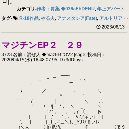
└┘| ...
カテゴリ
-
作者：胃薬 ◆036aFhDFNU
,
年上アパート
タグ
-
R-18作品
,
やる夫
,
アナスタシア(Fate)
,
アルトリア・ペ
2023/06/13
マジチンEP２ ２９
3723 名前：混ぜ人 ◆mazEBItOV2 [sage] 投稿日：
2020/04/15(水) 16:48:07.95 ID:r3dDtbys
_ -──-
-‐ ⌒ ＿ ｀丶
´
/ ／ - ＼
' ^ ｀
.' / | l ＼ ､',
| .′ / /| ‘， ＼ _ ヽ
| | ′ / ‘， ‘， ,ィi〔 |v'
| | ,' ‘，､ Ｖ/,ｨ示ァ} l |
'､ | | _l_､‐''ニ＼ﾄ､_YJり l} ノlﾉ
r＼人 〈 |rｧ爪汽 ｲ´ （そう