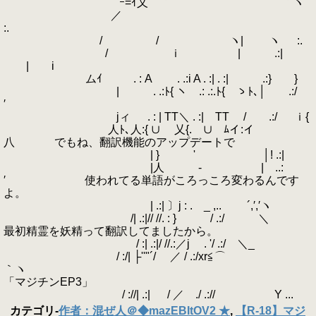
ｰ=ｲ乂 ｀¨ ｀ヽ
／
:.
/ / ヽ| ヽ :.
/ ｉ | .:|
| i
ムｲ . : A . .:i A . :| . :| .:} }
| . .:ﾄ{ ヽ .: .:.ﾄ{ ゝﾄ､│ .:/
′
jィ . : | TT＼ . :| TT / .:/ ｉ{
人ﾄ､人:{ ∪ 乂{. ∪ ﾑイ:イ
八 でもね、翻訳機能のアップデートで
| } ' │! .:|
|人 - | ..:
′ 使われてる単語がころっころ変わるんです
よ。
| .:| 〕j : . _ ,.. ´,′,′ヽ
/| .:|// //. : } / .:/ ＼
最初精霊を妖精って翻訳してましたから。
/ :| .:|/ //.:／j . '/ .:/ ＼_
/ :/| ├''"´/ ／ / .:/xr≦⌒
｀ヽ
「マジチンEP3」
/ ://| .:| / ／ ./ .:// Y ...
カテゴリ
-
作者：混ぜ人＠◆mazEBItOV2 ★
,
【R-18】マジ