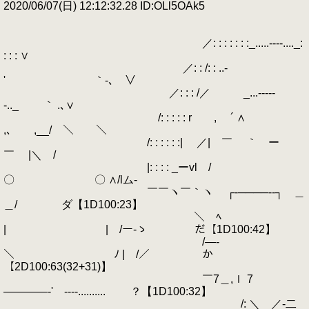
2020/06/07(日) 12:12:32.28 ID:OLl5OAk5
／: : : : : : :_.....----...._:
: : : ∨
／: : /: : ..-
' ｀‐､ ∨
／: : : /／ _...-----
-.._ ｀ .､∨
/: : : : : r , ´ ∧
,､ ,__/ ＼ ＼
/: : : : : :| ／| ￣ ｀ ー
￣ |＼ /
|: : : : _ーvl /
〇 〇 ∧/lム-
￣￣ヽ￣｀ヽ ┌‐────‐‐┐ ＿
＿/ ダ【1D100:23】
＼ ﾍ
| | /ー‐ゝ だ【1D100:42】
/―‐
＼ ﾉ | /／ か
【2D100:63(32+31)】
￣7＿,ｌ 7
――――‐' ----.......... ？【1D100:32】
/: ＼ ／‐二