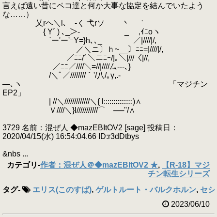
言えば遠い昔にペコ達と何か大事な協定を結んでいたよう
な……）
乂rヘ＼l､ -く 弋rソ 丶 '
{ Y´ ) ､_＞- ゝ _ ,ｲﾆoヽ
`ー'ー'ｰY=}h､､_ ／|////|/,
／＼ニ〕ｈ~__〕ﾆﾆ=|////|/,
／ﾆﾆ/ﾞ＼ニﾆｰ/|｡＼|///〈|//,
／ﾆﾆ／////＼=//|////厶---､}
/＼ﾟ／////////｀'/八/｡γ,.-
─-､ヽ 「マジチン
EP2」
| //＼/////////////＼{ l:::::::::::::::)∧
Ｖ////＼}l///////////⌒ゝ──''/∧
3729 名前：混ぜ人 ◆mazEBItOV2 [sage] 投稿日：
2020/04/15(水) 16:54:04.66 ID:r3dDtbys
&nbs ...
カテゴリ
-
作者：混ぜ人＠◆mazEBItOV2 ★
,
【R-18】マジ
チン転生シリーズ
タグ
-
エリス(このすば)
,
ゲルトルート・バルクホルン
,
セシ
2023/06/10