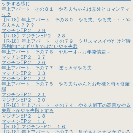
ッチする感じ
年上アパート その８１ やる夫ちゃんは意外とロマンティ
ック
【R-18】年上アパート その８０ やる夫、やる夫・・・や
る夫さん？？？
マジチンEP２ ２９
【R-18】マジチンEP２ ２８
【R-18】年上アパート その７９ クリスマスイヴだけど時
系列的にはギリ冬ではないやる夫君
年上アパート その７８ ヤルーオ～万年発情篇～
マジチンEP２ ２７
マジチンEP２ ２６
年上アパート その７７ ぼっきザやる夫
マジチンEP２ ２３
マジチンEP２ ２２
年上アパート その７５ やる夫ちゃんとお母様と時々修羅
場
マジチンEP２ ２１
マジチンEP２ ２０
【R-18】年上アパート その７４ やる夫殿下の高貴なやる
夫殿下がやる夫殿下する
マジチンEP２ １８
マジチンEP２ １７
【R-18】マジチンEP２ １６
【R-18】年上アパート その７３ 息子さんとオマケである