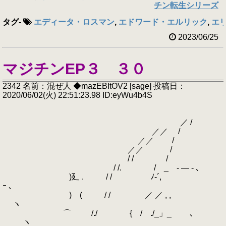
チン転生シリーズ
タグ
-
エディータ・ロスマン
,
エドワード・エルリック
,
エリ
2023/06/25
マジチンEP３ ３０
2342 名前：混ぜ人 ◆mazEBItOV2 [sage] 投稿日：
2020/06/02(火) 22:51:23.98 ID:eyWu4b4S
／ /
／／ /
／／ /
／／ /
/ / /
/ /. / _ - ― - ､
)廴 . / / ﾉ-´,
ｰ ､
) ( / / ／ ／ , ,
ヽ
⌒ /./ { / ./_」_ ､
ヽ