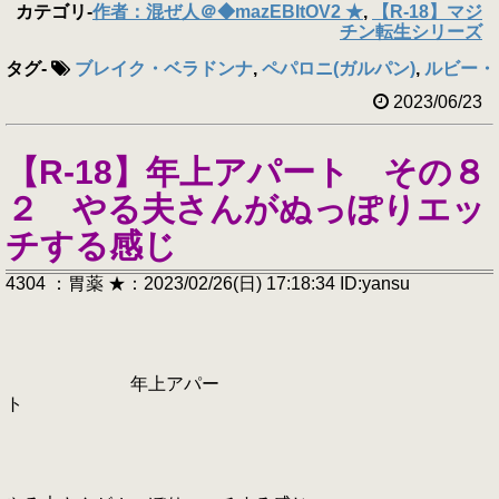
カテゴリ
-
作者：混ぜ人＠◆mazEBItOV2 ★
,
【R-18】マジ
チン転生シリーズ
タグ
-
ブレイク・ベラドンナ
,
ペパロニ(ガルパン)
,
ルビー・
2023/06/23
【R-18】年上アパート その８
２ やる夫さんがぬっぽりエッ
チする感じ
4304 ：胃薬 ★：2023/02/26(日) 17:18:34 ID:yansu
年上アパー
ト