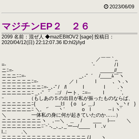
2023/06/09
マジチンEP２ ２６
2099 名前：混ぜ人 ◆mazEBItOV2 [sage] 投稿日：
2020/04/12(日) 22:12:07.36 ID:hI2j/iyd
／￣￣ ` ,､
=- `- / l
ニﾆ=- _____//__
ニニニﾆﾆ=- _､‐''゛ /____ﾑ￣ヽ
ニニニニニニﾆ=- ／ｌ l ､ ヽ .ヽ
ニニニニニニニニﾆ=-_､‐'' / /l l l .ヽ
ニニニニニニﾆ _､‐'' ゛ ..::/ /ート、ﾆ=-- l `,
ｰ （もしあの５の出目が私が振ったものならば、
ニニニニニニﾆ{ __l:l { o レ ＿,l ヽ_丶r }
ニニニニニニﾆ ＼, '´ 丶' o l -- i ヽ¨
＼ 一体私の身に何が起きていたのか……）
ニニニニニニニニヽ , ---＼ ＿ / ___ l---- ＼
ニニニニニニニニﾆ¨ｰ`-､_､_､_'ー―/____ l .∨
l..: .＼
ニニニニニニニニニニニニニニニニニ /.l ヽ