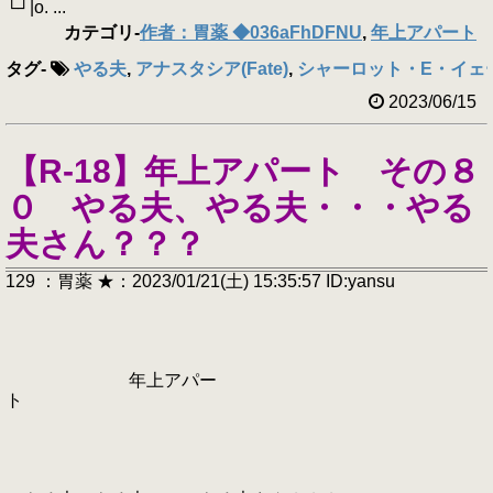
└┘|o. ...
カテゴリ
-
作者：胃薬 ◆036aFhDFNU
,
年上アパート
タグ
-
やる夫
,
アナスタシア(Fate)
,
シャーロット・E・イェ
2023/06/15
【R-18】年上アパート その８
０ やる夫、やる夫・・・やる
夫さん？？？
129 ：胃薬 ★：2023/01/21(土) 15:35:57 ID:yansu
年上アパー
ト