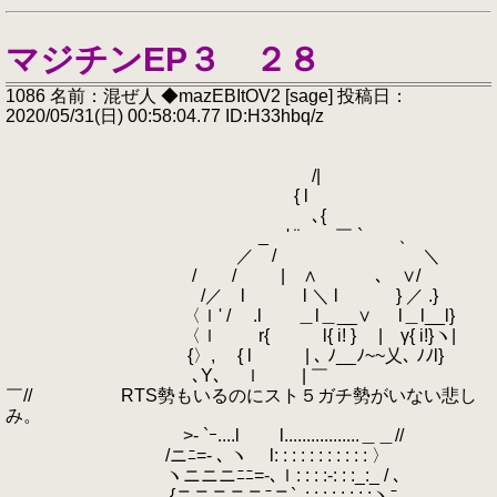
マジチンEP３ ２８
1086 名前：混ぜ人 ◆mazEBItOV2 [sage] 投稿日：
2020/05/31(日) 00:58:04.77 ID:H33hbq/z
/|
{ l
､{
_ ' ¨ ￣ ` 、
／ / ＼
/ / | ∧ ､ ∨/
/／ l l ＼ l } ／ .}
〈ｌ' / .l ＿l＿__∨ l＿l__l}
〈ｌ r{ l{ i! } | γ{ i!}ヽ|
{〉, { l | ､ ﾉ__ﾉ~~乂､ ﾉﾉl}
､Y､ ｌ | ￣
￣// RTS勢もいるのにスト５ガチ勢がいない悲し
み。
>- `ｰ....l l.................＿＿//
/ニﾆ=- ､ ヽ l: : : : : : : : : : : 〉
ヽニニニﾆﾆ=-､ｌ: : : :-: : :_:_ / ､
{ニニニニニﾆニ`､: : : : : : : :ヽﾆ,