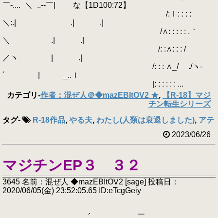
￣-...._＼_..--￣| な【1D100:72】
/:ｌ: : : :
＼:.| .| .|
/∧: : : : : .｀
＼ .| .|
/: :∧: : : /
／ヽ | .|
/: : : ∧_/ ./ヽ-
´ | _..ｌ
|: : : : : : ...
カテゴリ
-
作者：混ぜ人＠◆mazEBItOV2 ★
,
【R-18】マジ
チン転生シリーズ
タグ
-
R-18作品
,
やる夫
,
わたし(人類は衰退しました)
,
アテ
2023/06/26
マジチンEP３ ３２
3645 名前：混ぜ人 ◆mazEBItOV2 [sage] 投稿日：
2020/06/05(金) 23:52:05.65 ID:eTcgGeiy
´ ￣ ､