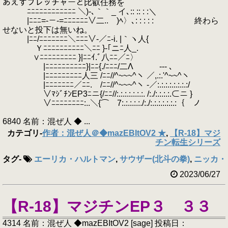
あえずフレッチャーと比叡任務を
ﾆﾆﾆﾆﾆﾆﾆﾆﾆﾆﾆﾆ ＼)‐､｀｀_ イ､:: :: : :＼
|ﾆﾆﾆ=-－-=ﾆﾆﾆﾆﾆﾆ∨二.. )ﾍ〉､: : : : : 終わら
せないと投下は無いね。
|ﾆﾆ/ﾆﾆﾆﾆﾆﾆﾆ＼ﾆﾆﾆ∨-／ﾆ-i. |｀ヽ人{
Ｙﾆﾆﾆﾆﾆﾆﾆﾆﾆﾆ＼ﾆﾆ }-｢ニﾆ人_.
∨ﾆﾆﾆﾆﾆﾆﾆﾆﾆ }|ﾆﾆｲ.ﾞ八ﾆﾆ／ﾆ〉
|ﾆﾆﾆﾆﾆﾆﾆﾆﾆﾆ}|ﾆﾆ{./ﾆﾆﾆ/二Λ -‐- ､
|ﾆﾆﾆﾆﾆﾆﾆﾆﾆ人三 /ﾆﾆ//^~~~^ヽ ／,.:.'^~~^ヽ
|ﾆﾆﾆﾆﾆﾆﾆ／ﾆﾆ. /ﾆﾆ//^~~~^ヽ -／:.:.:.:.:.:.:.:/
∨ﾏｼﾞﾁﾝEP3ﾆニ{/ﾆﾆ//:.:.:.:.:.:.:. /:./:.:.:.:.⊂ニ }
∨ﾆﾆﾆﾆﾆﾆﾆﾆ:..＼{⌒ 7:.:.:.:.:./:./:.:.:.:.:.:.:｛ ノ
6840 名前：混ぜ人 ◆ ...
カテゴリ
-
作者：混ぜ人＠◆mazEBItOV2 ★
,
【R-18】マジ
チン転生シリーズ
タグ
-
エーリカ・ハルトマン
,
サウザー(北斗の拳)
,
ニッカ・
2023/06/27
【R-18】マジチンEP３ ３３
4314 名前：混ぜ人 ◆mazEBItOV2 [sage] 投稿日：