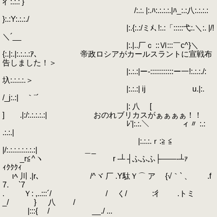
彳:.:.: }
/:.:. |:.ﾊ:.:.:.:.|ﾊ_:.:八:.:.:.:
}:.:Y:.:.:./
|:.{:.:/ミﾒ､!:.:「:::::弋:.＼:. |/!
＼´__
|:.|..厂ｃ ::Ⅵ:::￣c^}＼
{:.|:.|:.:.:.:ｱ、 帝政ロシアがカールスラントに宣戦布
告しました！＞
|:.:.:|ー-::::::::::::ー一!:.:.:./:
圦:.:.:.:.＞
|:.:.:| ij u.|:.
/_j:.:| ｀¨´
|: 八 [
] .|:/:.:.:.:.:| おのれブリカスがぁぁぁぁ！！
ﾚ'|:.:.＼ ィ〃 :.:
.:.:.|
|:.:.:.ｒ:≧ ≦
|/:.:.:.:.:.:.:.:| ＿_
_r≦^ヽ r -┴ ┤ふふふ├――‐┴ｧ
ｨｸｸｸｨ
ιﾍ 川 .|r､ /^ヾ 厂 .Y駄Ｙ⌒ ア {√｀` 、 .f
7. `7
. Ｙ: ,..:::´/ / く/ ゞ:彳 .トミ
_/ } 八 /
|:::{ / __./ ...