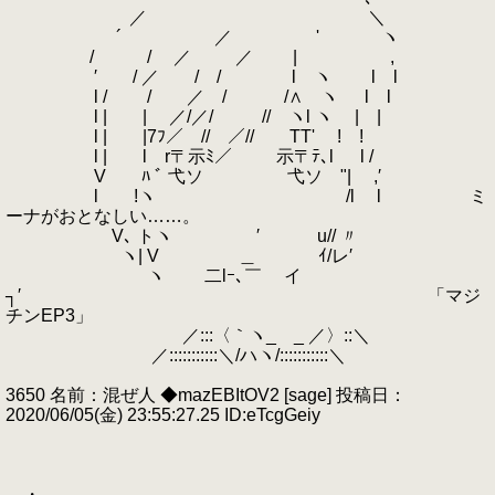
／ ＼
´ ／ ' ヽ
/ / ／ ／ | ,
′ / ／ / / l ヽ l l
l / / ／ / /∧ ヽ l l
l | | ／/／/ // ヽl ヽ | |
l | |7ﾌ／￣// ／//￣￣TT' ! !
l | l r〒示ﾐ／ 示〒ﾃ､l l /
V ﾊ ﾞ 弋ソ 弋ソ "| ,′
l !ヽ /l l ミ
ーナがおとなしい……。
V､ トヽ ′ u// 〃
ヽ| V ゝ ＿ ｲ/レ′
ヽ 二lｰ､￣ イ
┐′ 「マジ
チンEP3」
／:::〈｀ヽ_ _ ／〉::＼
／:::::::::::＼/ハヽ/:::::::::::＼
3650 名前：混ぜ人 ◆mazEBItOV2 [sage] 投稿日：
2020/06/05(金) 23:55:27.25 ID:eTcgGeiy
・