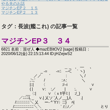
やる夫のお話
マジチンEP２ １５
マジチンEP２ １３
タグ：長波(艦これ) の記事一覧
マジチンEP３ ３４
6821 名前：混ぜ人 ◆mazEBItOV2 [sage] 投稿日：
2020/06/12(金) 22:15:13.44 ID:jHZejwS2
＿ _ , ― ､
_ -= -=ﾆ ‐-＜￣｀ヽ)
／／ ' : ＼ /
,'::,' / :∧: ＼
|::| 〈 :/‐-i ∨
( | ∨: :／ | :, ∨
__〈:| ∨ 〈ｘｾ芋ﾐ | :/_}
／ﾆﾆﾆL _ ∨.| 乂ソ '人ノ__}人 .|
/ﾆﾆﾆﾆﾆﾆﾆ＼ 乂 ー‐ ^¨Yｿ〉:::} ﾊ|
/ﾆﾆﾆﾆﾆﾆﾆﾆﾆﾆ＼＼ ｀/:::ﾉ／ とり