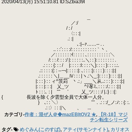
2020/04/13(月) 15:51:10.81 ID:SZbia39I
＿
／:/
/ : /
〈: : :|
.: :|
､:|-‐ｧ……‐- . .
.. : :´: : : :/: : : : : : : : : : :｀丶、
／: : : : : : :ｲ: : : : : ､: : : : : : : : : :＼
/: : : /: : : :/ |: : : : : :..＼: : }: : : : : : : : .
.: : : : {: : : / |: : : : :l: : : :＼}: : : : }: : : :.:.
.:: : : : :{: : -‐￢|: : : : :|: ､: : : :}: : : : }: : : :|:|
.: : : : : : ＼|＿__Ⅳ: : : |ヽ.:＼_:}: : : : }: : : :|:|
|: : : } : : ィ^茨苅 丶.:」___＼从..: : : }: : : :|:|
|: : : |: : :| 乂_ツ ^ﾃ苳ﾐ､: : : :/.: : : :|:|
ﾄ : : :､ : | "" ' 乂_ツ: : : :/ |.:} : :{:
{ 長波を除く夕雲型全員で大体一人分。
} ､: : ＼〉 ""．.: : :/_ノ:ﾉ: : {: :.
.: :〉: : :|＼ 、 ...
カテゴリ
-
作者：混ぜ人＠◆mazEBItOV2 ★
,
【R-18】マジ
チン転生シリーズ
タグ
-
めぐみん(このすば)
,
アティ(サモンナイト)
,
カリオス