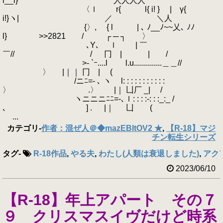
l__l} 人人人人
〈ｌ r{ l{ i! } | γ{
i!}ヽ| ／ ＼人
{〉, { l | ､ ﾉ__ﾉ~~乂､ ﾉﾉ
l} >>2821 / ┌ ─ ┐ 〉
､Y､ ｌ | ￣
￣// / 冂 | | /
>- `ｰ....l l.u..............＿＿//
〉 |｜｜ 冂 | (
/ニﾆ=- ､ ヽ l: : : : : : : : : : :
〉 .〉 |｜ 凵厂 _| /
ヽニニニﾆﾆ=-､ｌ: : : :-: : :_:_ /
､ ] . |｜ 凵 (
...
カテゴリ
-
作者：混ぜ人＠◆mazEBItOV2 ★
,
【R-18】マジ
チン転生シリーズ
タグ
-
R-18作品
,
やる夫
,
わたし(人類は衰退しました)
,
アク
2023/06/10
【R-18】年上アパート その７
９ クリスマスイヴだけど時系