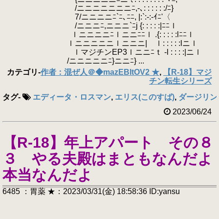
/ニニニニニニニﾆ,-､: : : : : :/ﾆ}
7/ニニニニﾆ`ﾆ､ﾆﾆ, |:`:-:-ｲﾆ'〈
/ニニニﾆ,ニニニ`ﾆj {: : : : :|ﾆﾆｌ
ｌニニニニﾆｌニニﾆﾆｌ .{: : : : :lﾆﾆｌ
ｌニニニニニｌニニニ| ｌ: : : : :lニｌ
ｌマジチンEP3ｌニニﾆｔ -l : : : :|ニｌ
/ニニニニニﾆ}ニニﾆ} ...
カテゴリ
-
作者：混ぜ人＠◆mazEBItOV2 ★
,
【R-18】マジ
チン転生シリーズ
タグ
-
エディータ・ロスマン
,
エリス(このすば)
,
ダージリン
2023/06/24
【R-18】年上アパート その８
３ やる夫殿はまともなんだよ
本当なんだよ
6485 ：胃薬 ★：2023/03/31(金) 18:58:36 ID:yansu