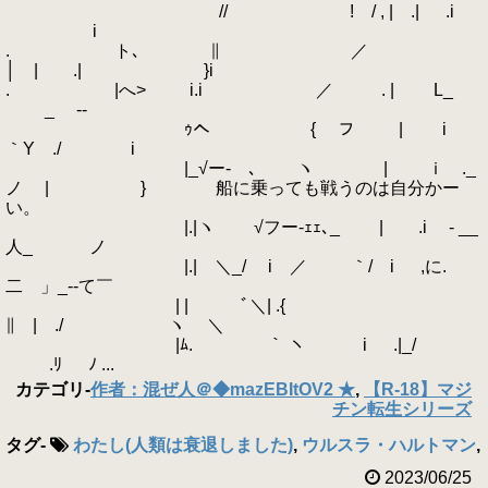
// ! / , | .| .i
i
. ト､ ∥ ／
│ | .| }i
. |へ> i.i ／ . | L_
_ --
ｩへ { フ | i
｀Y ./ i
|_√ー- ､ ヽ | ｉ ._
ノ | } 船に乗っても戦うのは自分かー
い。
|.|ヽ √フー-ｪｪ､_ | .i - __
人_ ノ
|.| ＼_/ i ／ ｀/ i ,に.
二 」_--て￣
| | ﾞ＼| .{
∥ | ./ ヽ ＼
|ﾑ. ｀ ヽ i .|_/
.ﾘ ﾉ ...
カテゴリ
-
作者：混ぜ人＠◆mazEBItOV2 ★
,
【R-18】マジ
チン転生シリーズ
タグ
-
わたし(人類は衰退しました)
,
ウルスラ・ハルトマン
,
2023/06/25