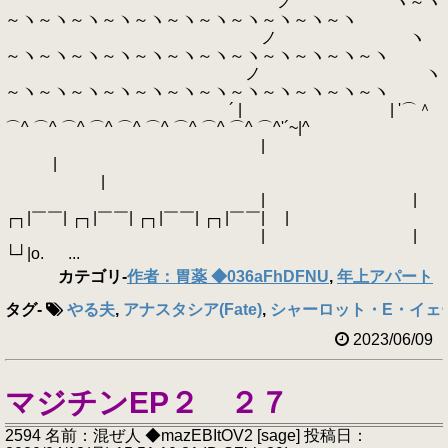
ノ ヽ～ヽ
～ヽ～ヽ～ヽ～ヽ～ヽ～ヽ～ヽ～ヽ～ヽ～ヽ～ヽ
ノ ヽ
～ヽ～ヽ～ヽ～ヽ～ヽ～ヽ～ヽ～ヽ～ヽ～ヽ～ヽ～ヽ
ノ ヽ
～ヽ～ヽ～ヽ～ヽ～ヽ～ヽ～ヽ～ヽ～ヽ～ヽ～ヽ～ヽ
´ | | '⌒＾
⌒^ ⌒^ ⌒^ ⌒^ ⌒^ ⌒^ ⌒^ ⌒^ ⌒^ ⌒^'´~|^
|
|
|
| |
┌┐|￣￣| ┌┐|￣￣| ┌┐|￣￣| ┌┐|￣￣| |
| |
└┘|o. ...
カテゴリ
-
作者：胃薬 ◆036aFhDFNU
,
年上アパート
タグ
-
やる夫
,
アナスタシア(Fate)
,
シャーロット・E・イェ
2023/06/09
マジチンEP２ ２７
2594 名前：混ぜ人 ◆mazEBItOV2 [sage] 投稿日：