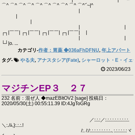
⌒^ ⌒^ ⌒^ ⌒^ ⌒^ ⌒^ ⌒^ ⌒^ ⌒^ ⌒^'´~|^
|
|
|
| |
┌┐|￣￣| ┌┐|￣￣| ┌┐|￣￣| ┌┐|￣￣| |
| |
└┘|o. ...
カテゴリ
-
作者：胃薬 ◆036aFhDFNU
,
年上アパート
タグ
-
やる夫
,
アナスタシア(Fate)
,
シャーロット・E・イェ
2023/06/23
マジチンEP３ ２７
232 名前：混ぜ人 ◆mazEBItOV2 [sage] 投稿日：
2020/05/30(土) 00:55:11.39 ID:4JgToGRg
／:.:.:／:.:.:.:.:.:.:.:.:.:.
＼:./ﾑ,}:.:.:.!
/:. /:/:.:.:.:.:.:.:.:.:.､:.:.:.:.:.:ヾ