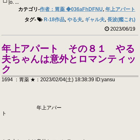
└┘|o. ...
カテゴリ
-
作者：胃薬 ◆036aFhDFNU
,
年上アパート
タグ
-
R-18作品
,
やる夫
,
ギャル夫
,
長波(艦これ)
2023/06/19
年上アパート その８１ やる
夫ちゃんは意外とロマンティッ
ク
1694 ：胃薬 ★：2023/02/04(土) 18:38:39 ID:yansu
年上アパー
ト