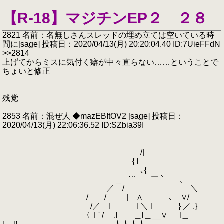
【R-18】マジチンEP２ ２８
2821 名前：名無しさんスレッドの埋め立ては空いている時
間に[sage] 投稿日：2020/04/13(月) 20:20:04.40 ID:7UieFFdN
>>2814
上げてからミスに気付く癖が中々直らない……ということで
ちょいと修正
残党
2853 名前：混ぜ人 ◆mazEBItOV2 [sage] 投稿日：
2020/04/13(月) 22:06:36.52 ID:SZbia39I
/|
{ l
､{
_ ' ¨ ￣ ` 、
／ / ＼
/ / | ∧ ､ ∨/
/／ l l ＼ l } ／ .}
〈ｌ' / .l ＿l＿__∨ l＿