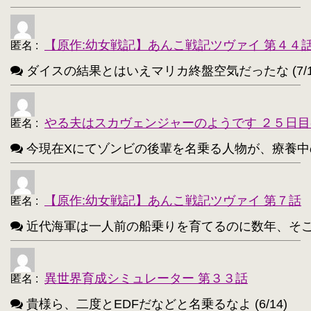
アイリスフィール・フォン・アインツベルン【20
・
高町なのは【202】
浅間・智【198】
・
・
【原作:幼女戦記】あんこ戦記ツヴァイ 第４４
匿名
:
響(艦これ)【197】
夜神月【196】
・
・
ダイスの結果とはいえマリカ終盤空気だったな (7/1
アティ(サモンナイト)【194】
・
西住まほ【189】
やる夫はスカヴェンジャーのようです ２５日目
・
匿名
:
今現在Xにてゾンビの後輩を名乗る人物が、療養中のゾンビ
サーニャ・V・リトヴャク【188】
・
アンチョビ(ガルパン)【188】
・
【原作:幼女戦記】あんこ戦記ツヴァイ 第７話
匿名
:
不知火(艦これ)【186】
・
近代海軍は一人前の船乗りを育てるのに数年、そこから一人
めぐみん(このすば)【172】
・
ターニャ・デグレチャフ【172】
・
異世界育成シミュレーター 第３３話
匿名
:
鹿目まどか【168】
・
貴様ら、二度とEDFだなどと名乗るなよ (6/14)