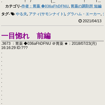
. ! / {＿ ! i ...
カテゴリ
-
作者：胃薬 ◆036aFhDFNU
,
胃薬の調剤所 短編
タグ
-
やる夫
,
アティ(サモンナイト)
,
グラハム・エーカー
,
2021/04/13
一目惚れ 前編
.3673 ：胃薬 ◆036aFhDFNU ＠胃薬 ★：2018/07/23(月)
16:16:29 ID:???
.
.
.
.
.
.
.
.
.
.
.
.
.