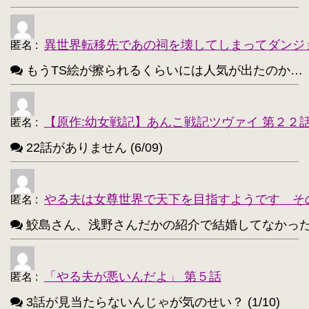
異世界転移先であの祠を壊してしまってダンジ
匿名
:
もうTS絵が擦られるくらいには人気が出たのか…（困惑） 
【原作:幼女戦記】あんこ戦記ツヴァイ 第２２
匿名
:
22話がありません (6/09)
やる夫は女尊世界で天下を目指すようです そ
匿名
:
鮫島さん、浅野さんだかの紹介で結婚してなかったっけ？
「やる夫が悪いんだよ」 第５話
匿名
:
3話が見当たらないんじゃが気のせい？ (1/10)