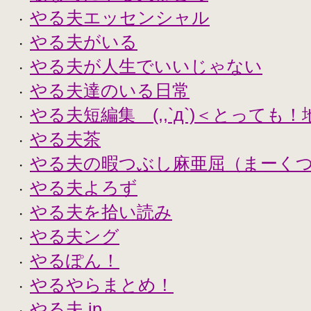
やる夫エッセンシャル
・
やる夫がいる
・
やる夫が人生でいいじゃない
・
やる夫達のいる日常
・
やる夫短編集 (,,`д`)＜とっても
・
やる夫茶
・
やる夫の暇つぶし麻亜屈（まーく
・
やる夫よろず
・
やる夫を拾い読み
・
やる夫ング
・
やるぽん！
・
やるやらまとめ！
・
やる夫.jp