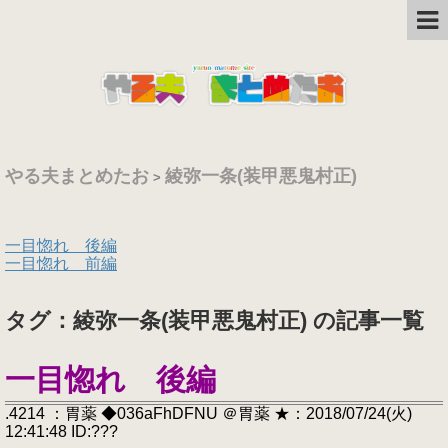
やる夫まとめたお
綾弥一条(装甲悪鬼村正)
>
一目惚れ 後編
一目惚れ 前編
タグ：綾弥一条(装甲悪鬼村正) の記事一覧
一目惚れ 後編
.4214 ：胃薬 ◆036aFhDFNU ＠胃薬 ★：2018/07/24(火)
12:41:48 ID:???