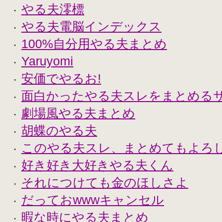
やる夫澪標
・
やる夫電脳インデックス
・
100%自分用やる夫まとめ
・
Yaruyomi
・
安価でやるお!
・
面白かったやる夫スレをまとめる
・
劇場風やる夫まとめ
・
胡蝶のやる夫
・
このやる夫スレ、まとめてもよろ
・
好き好き大好きやる夫くん
・
それにつけても金のほしさよ
・
だっておwwwキャンセル
・
暇な時にやる夫まとめ
・