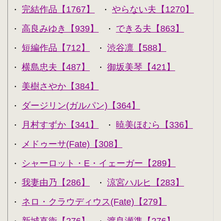
完結作品【1767】
やらない夫【1270】
・
・
高良みゆき【939】
できる夫【863】
・
・
短編作品【712】
渋谷凛【588】
・
・
横島忠夫【487】
御坂美琴【421】
・
・
美樹さやか【384】
・
ダージリン(ガルパン)【364】
・
月村すずか【341】
暁美ほむら【336】
・
・
メドゥーサ(Fate)【308】
・
シャーロット・E・イェーガー【289】
・
我妻由乃【286】
涼宮ハルヒ【283】
・
・
ネロ・クラウディウス(Fate)【279】
・