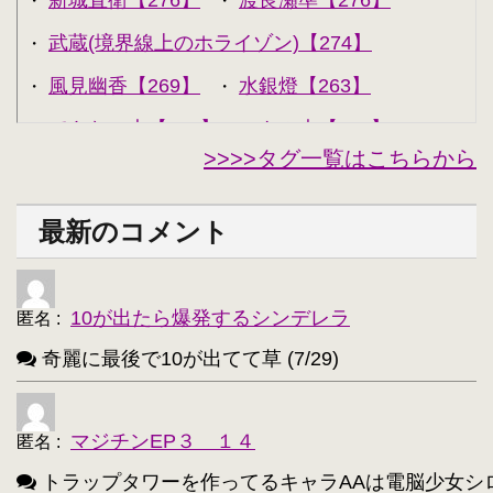
新城直衛【276】
渡良瀬準【276】
・
・
武蔵(境界線上のホライゾン)【274】
・
風見幽香【269】
水銀燈【263】
・
・
できない夫【262】
キル夫【260】
・
・
>>>>タグ一覧はこちらから
セシリア・オルコット【240】
・
西住みほ【237】
坂本美緒【223】
・
・
最新のコメント
ミーナ・ディートリンデ・ヴィルケ【223】
・
ニャル子【218】
・
10が出たら爆発するシンデレラ
匿名
:
アルトリア・ペンドラゴン(Fate)【214】
・
奇麗に最後で10が出てて草 (7/29)
ユウキ(SAO)【214】
古明地こいし【210】
・
・
アクア(このすば)【208】
キョン【205】
・
・
マジチンEP３ １４
匿名
:
レミリア・スカーレット(東方project)【203】
・
トラップタワーを作ってるキャラAAは電脳少女シロ(VTube