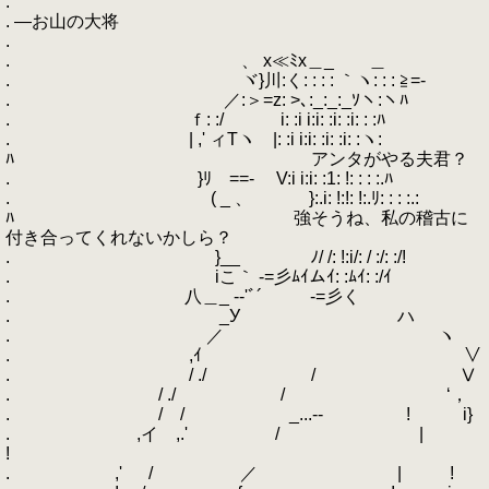
.
. ―お山の大将
.
. 、 x≪ﾐx＿_ ＿
. ヾ}川:く: : : : ｀ヽ: : : ≧=-
. ／:＞=z: >､:_:_:_ｿヽ:ヽﾊ
. ｆ: :/ i: :i i:i: :i: :i: : :ﾊ
. | ,' ィTヽ |: :i i:i: :i: :i: :ヽ:
ﾊ アンタがやる夫君？
. }ﾘ ==- V:i i:i: :1: !: : : :.ﾊ
. ( _ 、 }:.i: !:!: !:.ﾘ: : : :.:
ﾊ 強そうね、私の稽古に
付き合ってくれないかしら？
. }__ ﾉ/ /: !:i/: / :/: :/!
. iこ｀ -=彡ﾑｲムｲ: :ﾑｲ: :/ｲ
. 八＿_ -‐'ﾞ´ -=彡く
. _У ハ
. ／ ヽ
. ,ｲ ∨
. / ./ / Ⅴ
. / ./ / ‘，
. / / _...-‐ ! i}
. ,イ ,.' / |
!
. ,' / ／ | !