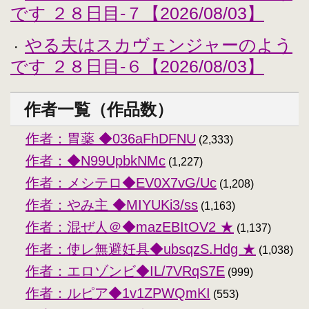
です ２８日目-７【2026/08/03】
やる夫はスカヴェンジャーのよう
・
です ２８日目-６【2026/08/03】
作者一覧（作品数）
作者：胃薬 ◆036aFhDFNU
(2,333)
作者：◆N99UpbkNMc
(1,227)
作者：メシテロ◆EV0X7vG/Uc
(1,208)
作者：やみ主 ◆MIYUKi3/ss
(1,163)
作者：混ぜ人＠◆mazEBItOV2 ★
(1,137)
作者：使レ無避妊具◆ubsqzS.Hdg ★
(1,038)
作者：エロゾンビ◆IL/7VRqS7E
(999)
作者：ルピア◆1v1ZPWQmKI
(553)