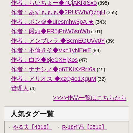
作者：らいちょー◆nCjAKRISxo
(395)
作者：あずももも◆2RUSVh/QzhjH
(355)
作者：ポン＠◆uIesmhw5pA ★
(343)
作者：饅頭◆FR5jPnW6snWh
(101)
作者：アンブレラ ◆BcmEGUVv0Y
(89)
作者：不倫きそ◆Vxn1yNEeiE
(89)
作者：白蛇◆8jeCXHjXos
(47)
作者：ナナシノ◆p6TKIXzRrf6a
(45)
作者：アリオス ◆xzQ4o1XguM
(32)
管理人
(4)
>>>>作品一覧はこちらから
人気タグ一覧
やる夫【4316】
R-18作品【2512】
・
・