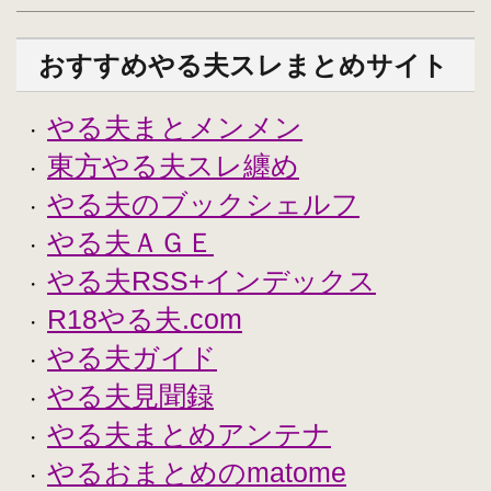
おすすめやる夫スレまとめサイト
やる夫まとメンメン
・
東方やる夫スレ纏め
・
やる夫のブックシェルフ
・
やる夫ＡＧＥ
・
やる夫RSS+インデックス
・
R18やる夫.com
・
やる夫ガイド
・
やる夫見聞録
・
やる夫まとめアンテナ
・
やるおまとめのmatome
・