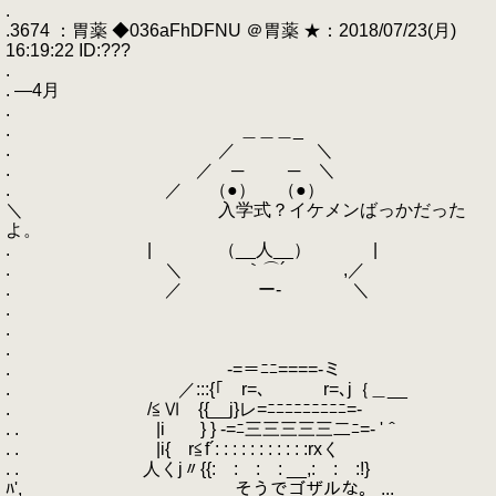
.
.3674 ：胃薬 ◆036aFhDFNU ＠胃薬 ★：2018/07/23(月)
16:19:22 ID:???
.
. ―4月
.
. ＿＿＿_
. ／ ＼
. ／ ─ ─ ＼
. ／ （●） （●）
＼ 入学式？イケメンばっかだった
よ。
. | （__人__） |
. ＼ ｀⌒´ ,／
. ／ ー‐ ＼
.
.
.
. -=＝ﾆﾆ====-ミ
. ／:::{｢ r=､ r=､j｛＿__
. /≦Ⅵ {{__j}レ=ﾆﾆﾆﾆﾆﾆﾆﾆﾆ=-
. . |i } } -=ﾆ三三三三三二ﾆ=- '＾
. . |i{ r≦f´: : : : : : : : : : :rxく
. . 人くj〃{{: : : : __,: : :!}
ﾊ', そうでゴザルな。 ...