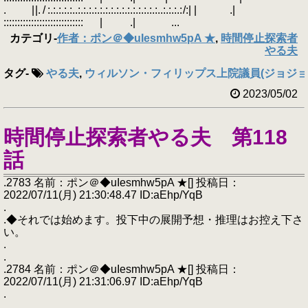
. | |. / :.:.:.:.:..:.:.:.:.:.:.:.:.:.:.:.:.:.:.:..:.:.:.: /:| | .|
::::::::::::::::::::::::::::: | .| ...
カテゴリ
-
作者：ポン＠◆uIesmhw5pA ★
,
時間停止探索者
やる夫
タグ
-
やる夫
,
ウィルソン・フィリップス上院議員(ジョジョ
2023/05/02
時間停止探索者やる夫 第118
話
.2783 名前：ポン＠◆uIesmhw5pA ★[] 投稿日：
2022/07/11(月) 21:30:48.47 ID:aEhp/YqB
.
.◆それでは始めます。投下中の展開予想・推理はお控え下さ
い。
.
.
.2784 名前：ポン＠◆uIesmhw5pA ★[] 投稿日：
2022/07/11(月) 21:31:06.97 ID:aEhp/YqB
.
.