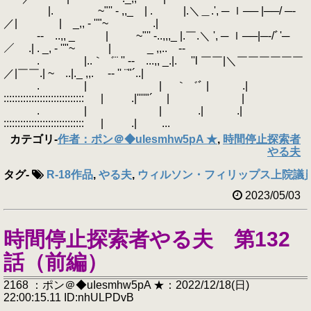
|. ~"'' - ,,_ | . |.＼＿.', ─ ｌ── |──/ ─‐
／| | _,, - ''"~ .|
‐- ..,, _ | ~"'' -..,,,_ |.￣.＼ ', ─ ｌ──|─‐/ﾞ'─
／ .| . _, - ''"~ | _ ,,.. -‐
. |..｀゛¨ '' ‐- ...,, _.|. ''l ￣￣|＼￣￣￣￣￣￣
／|￣￣.| ~ ..|._ ,,. -‐ '' ¨"´..|
. | | ｀゛ﾞ | .|
::::::::::::::::::::::::::::: | .|''''"´ | |
. | | .| .|
::::::::::::::::::::::::::::: | .| ...
カテゴリ
-
作者：ポン＠◆uIesmhw5pA ★
,
時間停止探索者
やる夫
タグ
-
R-18作品
,
やる夫
,
ウィルソン・フィリップス上院議員
2023/05/03
時間停止探索者やる夫 第132
話（前編）
2168 ：ポン＠◆uIesmhw5pA ★：2022/12/18(日)
22:00:15.11 ID:nhULPDvB