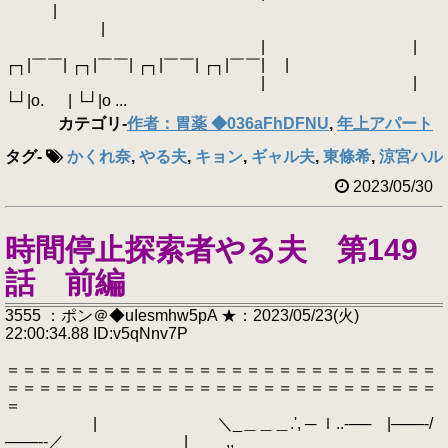
|
|
| |
┌┐|￣￣| ┌┐|￣￣| ┌┐|￣￣| ┌┐|￣￣| |
| |
└┘|o. | └┘|o ...
カテゴリ
-
作者：胃薬 ◆036aFhDFNU
,
年上アパート
タグ
-
かくれ奈
,
やる夫
,
キョン
,
ギャル夫
,
東條希
,
涼宮ハル
2023/05/30
時間停止探索者やる夫 第149
話 前編
3555 ：ポン＠◆uIesmhw5pA ★：2023/05/23(火)
22:00:34.88 ID:v5qNnv7P
＝＝＝＝＝＝＝＝＝＝＝＝＝＝＝＝＝＝＝＝＝＝＝＝＝＝＝
＝＝＝＝＝＝＝＝＝＝＝＝＝＝＝＝＝＝＝＝＝＝＝＝＝＝＝
＝
| ＼_＿＿＿.', ─ ｌ..‐── |───‐/
───‐‐／ | __,,