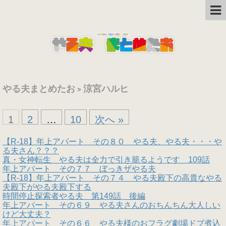
やる夫まとめたお
涼宮ハルヒ
>
1
2
…
10
次へ »
【R-18】年上アパート その８０ やる夫、やる夫・・・や
る夫さん？？？
真・女神転生 やる夫は全力で引き籠るようです 109話
年上アパート その７７ ぼっきザやる夫
【R-18】年上アパート その７４ やる夫殿下の高貴なやる
夫殿下がやる夫殿下する
時間停止探索者やる夫 第149話 後編
年上アパート その６９ やる夫さんのおちんちん大人しい
けど大丈夫？
年上アパート その６６ やる夫様のおフラグ劇場ドブ煮込