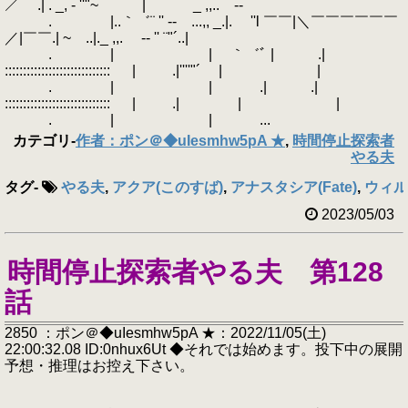
／ .| . _, - ''"~ | _ ,,.. -‐
. |..｀゛¨ '' ‐- ...,, _.|. ''l ￣￣|＼￣￣￣￣￣￣
／|￣￣.| ~ ..|._ ,,. -‐ '' ¨"´..|
. | | ｀゛ﾞ | .|
::::::::::::::::::::::::::::: | .|''''"´ | |
. | | .| .|
::::::::::::::::::::::::::::: | .| | |
. | | ...
カテゴリ
-
作者：ポン＠◆uIesmhw5pA ★
,
時間停止探索者
やる夫
タグ
-
やる夫
,
アクア(このすば)
,
アナスタシア(Fate)
,
ウィル
2023/05/03
時間停止探索者やる夫 第128
話
2850 ：ポン＠◆uIesmhw5pA ★：2022/11/05(土)
22:00:32.08 ID:0nhux6Ut ◆それでは始めます。投下中の展開
予想・推理はお控え下さい。