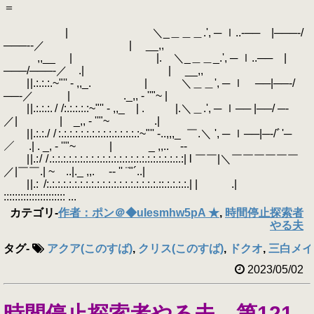
＝
| ＼_＿＿＿.', ─ ｌ..‐── |───‐/
───‐‐／ | __,,
,,__ | |. ＼_＿＿_.', ─ ｌ..── |
───/───‐／ .| | __,,
| |.:.:.:.~"'' - ,,_. | ＼＿＿', ─ ｌ ──|──‐/
──‐／ | ._,, - ''"~ |
| |.:.:.:. / /:.:.:.:.:~"'' - ,,_ | . |.＼＿.', ─ ｌ── |──/ ─‐
／| | _,, - ''"~ .|
| |.:.:./ / :.:.:.:.:.:.:.:.:.:.:.:.:.:.:~"'' -..,,,_ ￣.＼ ', ─ ｌ──|─‐/ﾞ'─
／ .| . _, - ''"~ | _ ,,.. -‐
| |.: / / .:.:.:.:.:.:.:.:.:.:.:.:.:.:.:.:.:.:.:.:.:.:.:.:| l ￣￣|＼￣￣￣￣￣￣
／|￣￣.| ~ ..|._ ,,. -‐ '' ¨"´..|
| |.: /:.:.:.:.:.:.:.:.:.:.:.:.:.:.:.:.:.:.:.:.::.:.:.:.:.| | .|
:::::::::::::::::::::: ...
カテゴリ
-
作者：ポン＠◆uIesmhw5pA ★
,
時間停止探索者
やる夫
タグ
-
アクア(このすば)
,
クリス(このすば)
,
ドクオ
,
三白メイ
2023/05/02
時間停止探索者やる夫 第121