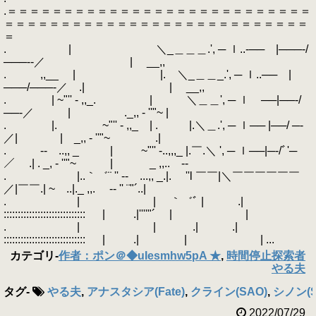
.＝＝＝＝＝＝＝＝＝＝＝＝＝＝＝＝＝＝＝＝＝＝＝＝＝＝＝
＝＝＝＝＝＝＝＝＝＝＝＝＝＝＝＝＝＝＝＝＝＝＝＝＝＝＝
＝
. | ＼_＿＿＿.', ─ ｌ..‐── |───‐/
───‐‐／ | __,,
. ,,__ | |. ＼_＿＿_.', ─ ｌ..── |
───/───‐／ .| | __,,
. | ~"'' - ,,_. | ＼＿＿', ─ ｌ ──|──‐/
──‐／ | ._,, - ''"~ |
. |. ~"'' - ,,_ | . |.＼＿.', ─ ｌ── |──/ ─‐
／| | _,, - ''"~ .|
. ‐- ..,, _ | ~"'' -..,,,_ |.￣.＼ ', ─ ｌ──|─‐/ﾞ'─
／ .| . _, - ''"~ | _ ,,.. -‐
. |..｀゛¨ '' ‐- ...,, _.|. ''l ￣￣|＼￣￣￣￣￣￣
／|￣￣.| ~ ..|._ ,,. -‐ '' ¨"´..|
. | | ｀゛ﾞ | .|
::::::::::::::::::::::::::::: | .|''''"´ | |
. | | .| .|
::::::::::::::::::::::::::::: | .| | | ...
カテゴリ
-
作者：ポン＠◆uIesmhw5pA ★
,
時間停止探索者
やる夫
タグ
-
やる夫
,
アナスタシア(Fate)
,
クライン(SAO)
,
シノン(S
2022/07/29