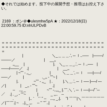
◆それでは始めます。投下中の展開予想・推理はお控え下さ
い。
2169 ：ポン＠◆uIesmhw5pA ★：2022/12/18(日)
22:00:59.75 ID:nhULPDvB
＝＝＝＝＝＝＝＝＝＝＝＝＝＝＝＝＝＝＝＝＝＝＝＝＝＝＝
＝＝＝＝＝＝＝＝＝＝＝＝＝＝＝＝＝＝＝＝＝＝＝＝＝＝＝
＝
| ＼_＿＿＿.', ─ ｌ..‐── |───‐/
───‐‐／ | __,,
,,__ | |. ＼_＿＿_.', ─ ｌ..── |
───/───‐／ .| | __,,
| ~"'' - ,,_. | ＼＿＿', ─ ｌ ──|──‐/
──‐／ | ._,, - ''"~ |
|. ~"'' - ,,_ | . |.＼＿.', ─ ｌ── |──/ ─‐
／| | _,, - ''"~ .|
‐- ..,, _ | ~"'' -..,,,_ |.￣.＼ ', ─ ｌ──|─‐/ﾞ'─
／ .| . _, - ''"~ | _ ,,.. -‐
. |..｀゛¨ '' ‐- ...,, _.|. ''l ￣￣|＼￣￣￣￣￣￣
／|￣￣.| ~ ..|._ ,,. -‐ '' ¨"´..|