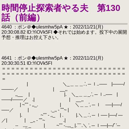
時間停止探索者やる夫 第130
話（前編）
4640 ：ポン＠◆uIesmhw5pA ★：2022/11/21(月)
20:30:08.82 ID:YiOVk5FI ◆それでは始めます。投下中の展開
予想・推理はお控え下さい。
4641 ：ポン＠◆uIesmhw5pA ★：2022/11/21(月)
20:30:30.51 ID:YiOVk5FI
＝＝＝＝＝＝＝＝＝＝＝＝＝＝＝＝＝＝＝＝＝＝＝＝＝＝＝
＝＝＝＝＝＝＝＝＝＝＝＝＝＝＝＝＝＝＝＝＝＝＝＝＝＝＝
＝
| ＼_＿＿＿.', ─ ｌ..‐── |───‐/
───‐‐／ | __,,
,,__ | |. ＼_＿＿_.', ─ ｌ..── |
───/───‐／ .| | __,,
| ~"'' - ,,_. | ＼＿＿', ─ ｌ ──|──‐/
──‐／ | ._,, - ''"~ |
|. ~"'' - ,,_ | . |.＼＿.', ─ ｌ── |──/ ─‐
／| | _,, - ''"~ .|
‐- ..,, _ | ~"'' -..,,,_ |.￣.＼ ', ─ ｌ──|─‐/ﾞ'─