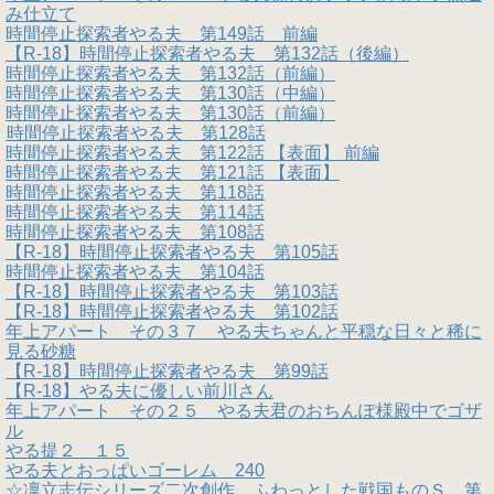
み仕立て
時間停止探索者やる夫 第149話 前編
【R-18】時間停止探索者やる夫 第132話（後編）
時間停止探索者やる夫 第132話（前編）
時間停止探索者やる夫 第130話（中編）
時間停止探索者やる夫 第130話（前編）
時間停止探索者やる夫 第128話
時間停止探索者やる夫 第122話 【表面】 前編
時間停止探索者やる夫 第121話 【表面】
時間停止探索者やる夫 第118話
時間停止探索者やる夫 第114話
時間停止探索者やる夫 第108話
【R-18】時間停止探索者やる夫 第105話
時間停止探索者やる夫 第104話
【R-18】時間停止探索者やる夫 第103話
【R-18】時間停止探索者やる夫 第102話
年上アパート その３７ やる夫ちゃんと平穏な日々と稀に
見る砂糖
【R-18】時間停止探索者やる夫 第99話
【R-18】やる夫に優しい前川さん
年上アパート その２５ やる夫君のおちんぽ様殿中でゴザ
ル
やる提２ １５
やる夫とおっぱいゴーレム 240
☆凜立志伝シリーズ二次創作 ふわっとした戦国ものＳ 第