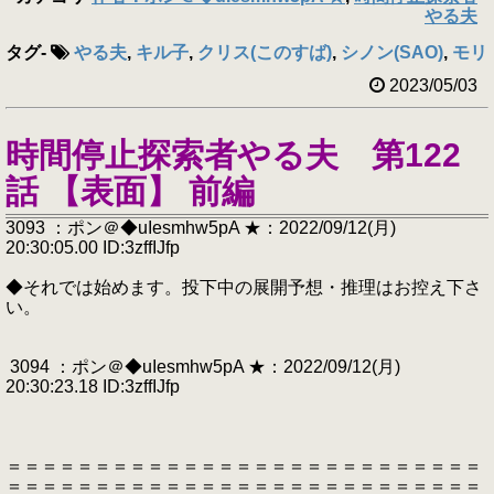
やる夫
タグ
-
やる夫
,
キル子
,
クリス(このすば)
,
シノン(SAO)
,
モリ
2023/05/03
時間停止探索者やる夫 第122
話 【表面】 前編
3093 ：ポン＠◆uIesmhw5pA ★：2022/09/12(月)
20:30:05.00 ID:3zffIJfp
◆それでは始めます。投下中の展開予想・推理はお控え下さ
い。
3094 ：ポン＠◆uIesmhw5pA ★：2022/09/12(月)
20:30:23.18 ID:3zffIJfp
＝＝＝＝＝＝＝＝＝＝＝＝＝＝＝＝＝＝＝＝＝＝＝＝＝＝＝
＝＝＝＝＝＝＝＝＝＝＝＝＝＝＝＝＝＝＝＝＝＝＝＝＝＝＝