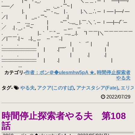
. | ~"'' - ,,_. | ＼＿＿', ─ ｌ ──|──‐/
──‐／ | ._,, - ''"~ |
. |. ~"'' - ,,_ | . |.＼＿.', ─ ｌ── |──/ ─‐
／| | _,, - ''"~ .|
. ‐- ..,, _ | ~"'' -..,,,_ |.￣.＼ ', ─ ｌ──|─‐/ﾞ'─
／ .| . _, - ''"~ | _ ,,.. -‐
. . |..｀゛¨ '' ‐- ...,, _.|. ''l ￣￣|＼￣￣￣￣￣￣
／|￣￣.| ~ ..|._ ,,. -‐ '' ¨"´..|
. . | | ｀゛ﾞ | .|
::::::::::::::::::::::::::::: | .|''''"´ | |
. . | | .| .|
::::::::::::::::::::::::::::: | .| | |
. ...
カテゴリ
-
作者：ポン＠◆uIesmhw5pA ★
,
時間停止探索者
やる夫
タグ
-
やる夫
,
アクア(このすば)
,
アナスタシア(Fate)
,
エリス
2022/07/29
時間停止探索者やる夫 第108
話