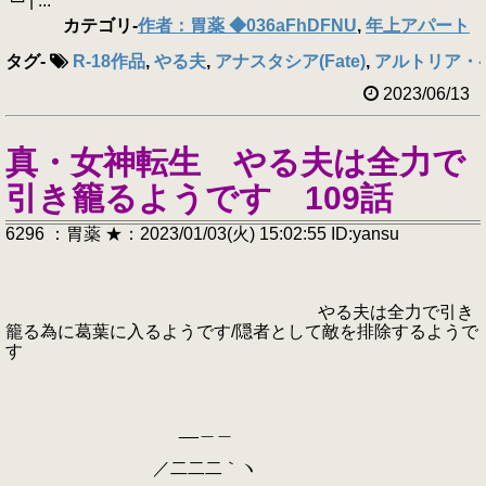
└┘| ...
カテゴリ
-
作者：胃薬 ◆036aFhDFNU
,
年上アパート
タグ
-
R-18作品
,
やる夫
,
アナスタシア(Fate)
,
アルトリア・ペ
2023/06/13
真・女神転生 やる夫は全力で
引き籠るようです 109話
6296 ：胃薬 ★：2023/01/03(火) 15:02:55 ID:yansu
やる夫は全力で引き
籠る為に葛葉に入るようです/隠者として敵を排除するようで
す
__＿＿
／二二二｀ヽ