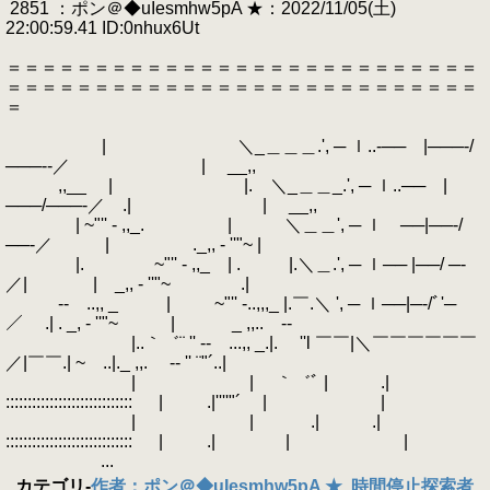
2851 ：ポン＠◆uIesmhw5pA ★：2022/11/05(土)
22:00:59.41 ID:0nhux6Ut
＝＝＝＝＝＝＝＝＝＝＝＝＝＝＝＝＝＝＝＝＝＝＝＝＝＝＝
＝＝＝＝＝＝＝＝＝＝＝＝＝＝＝＝＝＝＝＝＝＝＝＝＝＝＝
＝
| ＼_＿＿＿.', ─ ｌ..‐── |───‐/
───‐‐／ | __,,
,,__ | |. ＼_＿＿_.', ─ ｌ..── |
───/───‐／ .| | __,,
| ~"'' - ,,_. | ＼＿＿', ─ ｌ ──|──‐/
──‐／ | ._,, - ''"~ |
|. ~"'' - ,,_ | . |.＼＿.', ─ ｌ── |──/ ─‐
／| | _,, - ''"~ .|
‐- ..,, _ | ~"'' -..,,,_ |.￣.＼ ', ─ ｌ──|─‐/ﾞ'─
／ .| . _, - ''"~ | _ ,,.. -‐
|..｀゛¨ '' ‐- ...,, _.|. ''l ￣￣|＼￣￣￣￣￣￣
／|￣￣.| ~ ..|._ ,,. -‐ '' ¨"´..|
| | ｀゛ﾞ | .|
::::::::::::::::::::::::::::: | .|''''"´ | |
| | .| .|
::::::::::::::::::::::::::::: | .| | |
...
カテゴリ
-
作者：ポン＠◆uIesmhw5pA ★
,
時間停止探索者