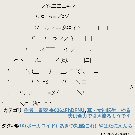
ノY-,二二ニ=- ∨
__/ / /ﾆ, -っ=-／ﾆ∨ --
〈7 /／／==彡ﾆﾆ,ィヽ .|___|
/'′ ≦二つﾆ／／ﾆ} |二|
/ .∠￣￣ _ イﾆ／ .|二|
-=¨ヽ ,仁ﾆﾆﾆﾆﾆﾆイ }::}､ |二|
/ ＼ (__ } __, イ :'::}＼. !ニ|
/ /:: ＼`ｰ'≦:: :: :: ::/:/ ＼|二|
/-
- 、 /＼::／:: :: :: ::-=彡:ｲ ＼.!
/ ＼/:: :: 汽:: :: :: ::-‐‐ ...
カテゴリ
-
作者：胃薬 ◆036aFhDFNU
,
真・女神転生 やる
夫は全力で引き籠るようです
タグ
-
IA(ボーカロイド)
,
あきつ丸(艦これ)
,
やばたにえんち
2023/06/10