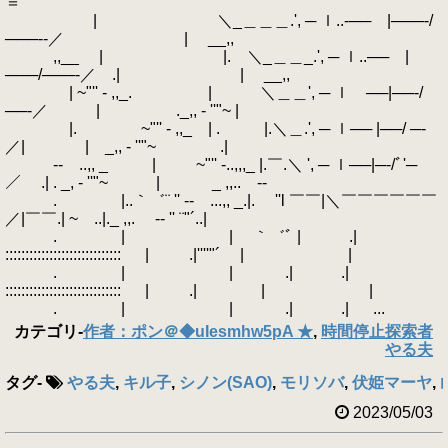
＝
| ＼_＿＿＿.', ─ ｌ..‐── |───‐/
───‐‐／ | __,,
,,__ | |. ＼_＿＿_.', ─ ｌ..── |
───/───‐／ .| | __,,
| ~"'' - ,,_. | ＼＿＿', ─ ｌ ──|──‐/
──‐／ | ._,, - ''"~ |
|. ~"'' - ,,_ | . |.＼＿.', ─ ｌ── |──/ ─‐
／| | _,, - ''"~ .|
‐- ..,, _ | ~"'' -..,,,_ |.￣.＼ ', ─ ｌ──|─‐/ﾞ'─
／ .| . _, - ''"~ | _ ,,.. -‐
. |..｀゛¨ '' ‐- ...,, _.|. ''l ￣￣|＼￣￣￣￣￣￣
／|￣￣.| ~ ..|._ ,,. -‐ '' ¨"´..|
. | | ｀゛ﾞ | .|
::::::::::::::::::::::::::::: | .|''''"´ | |
. | | .| .|
::::::::::::::::::::::::::::: | .| | |
. | | .| .| ...
カテゴリ
-
作者：ポン＠◆uIesmhw5pA ★
,
時間停止探索者
やる夫
タグ
-
やる夫
,
キル子
,
シノン(SAO)
,
モリソバ
,
伏姫マーヤ
,
2023/05/03