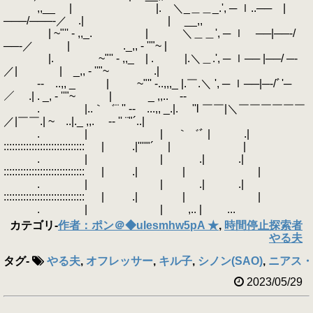
,,__ | |. ＼_＿＿_.', ─ ｌ..── |
───/───‐／ .| | __,,
| ~"'' - ,,_. | ＼＿＿', ─ ｌ ──|──‐/
──‐／ | ._,, - ''"~ |
|. ~"'' - ,,_ | . |.＼＿.', ─ ｌ── |──/ ─‐
／| | _,, - ''"~ .|
‐- ..,, _ | ~"'' -..,,,_ |.￣.＼ ', ─ ｌ──|─‐/ﾞ'─
／ .| . _, - ''"~ | _ ,,.. -‐
. |..｀゛¨ '' ‐- ...,, _.|. ''l ￣￣|＼￣￣￣￣￣￣
／|￣￣.| ~ ..|._ ,,. -‐ '' ¨"´..|
. | | ｀゛ﾞ | .|
::::::::::::::::::::::::::::: | .|''''"´ | |
. | | .| .|
::::::::::::::::::::::::::::: | .| | |
. | | .| .|
::::::::::::::::::::::::::::: | .| | |
. | | ,.. | ...
カテゴリ
-
作者：ポン＠◆uIesmhw5pA ★
,
時間停止探索者
やる夫
タグ
-
やる夫
,
オフレッサー
,
キル子
,
シノン(SAO)
,
ニアス・
2023/05/29