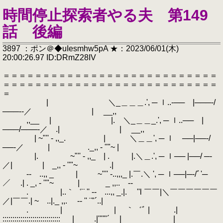
時間停止探索者やる夫 第149
話 後編
3897 ：ポン＠◆uIesmhw5pA ★：2023/06/01(木)
20:00:26.97 ID:DRmZ28IV
＝＝＝＝＝＝＝＝＝＝＝＝＝＝＝＝＝＝＝＝＝＝＝＝＝＝＝
＝＝＝＝＝＝＝＝＝＝＝＝＝＝＝＝＝＝＝＝＝＝＝＝＝＝＝
＝
| ＼_＿＿＿.', ─ ｌ..‐── |───‐/
───‐‐／ | __,,
,,__ | |. ＼_＿＿_.', ─ ｌ..── |
───/───‐／ .| | __,,
| ~"'' - ,,_. | ＼＿＿', ─ ｌ ──|──‐/
──‐／ | ._,, - ''"~ |
|. ~"'' - ,,_ | . |.＼＿.', ─ ｌ── |──/ ─‐
／| | _,, - ''"~ .|
‐- ..,, _ | ~"'' -..,,,_ |.￣.＼ ', ─ ｌ──|─‐/ﾞ'─
／ .| . _, - ''"~ | _ ,,.. -‐
. |..｀゛¨ '' ‐- ...,, _.|. ''l ￣￣|＼￣￣￣￣￣￣
／|￣￣.| ~ ..|._ ,,. -‐ '' ¨"´..|
. | | ｀゛ﾞ | .|
::::::::::::::::::::::::::::: | .|''''"´ | |