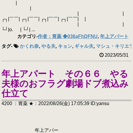
|
|
| |
┌┐|￣￣| ┌┐|￣￣| ┌┐|￣￣| ┌┐|￣￣| |
| |
└┘|o. | └┘| ...
カテゴリ
-
作者：胃薬 ◆036aFhDFNU
,
年上アパート
タグ
-
かくれ奈
,
やる夫
,
キョン
,
ギャル夫
,
マシュ・キリエ
2023/05/31
年上アパート その６６ やる
夫様のおフラグ劇場ドブ煮込み
仕立て
4200 ：胃薬 ★：2022/08/26(金) 17:05:39 ID:yansu
年上アパー