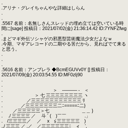
.
.アリナ・グレイちゃんやな詳細はしらん
.
.
.5567 名前：名無しさんスレッドの埋め立ては空いている時
間に[sage] 投稿日：2021/07/02(金) 21:36:14.42 ID:7YNFZfwg
.
.まどマギ外伝ソシャゲの邪悪型芸術魔法少女だよなｗ
.今期、マギアレコードの二期やる筈だから、見ればでて来る
と思う。
.
.
.
.5616 名前：アンブレラ ◆BcmEGUVv0Y [] 投稿日：
2021/07/09(金) 20:03:54.55 ID:MF0zlj90
.
.
. ＞ -――― - ＜
. ＞ 七 三三三三三三三三 ヽ
. ／三三三三三三三三三三三 ﾘ
. ／三三三三三三三二ﾆ=====ﾆ二}
. ／三三三三三＞七 ＿＿ }
. ./ 三三三三 ／ 斗 ´ ( )￣￣ .」
. /三三三三／ ／ x ≦三三三三三 )
../ 三三三 ／ .／ ／三三三三三三ﾆ ィ ',