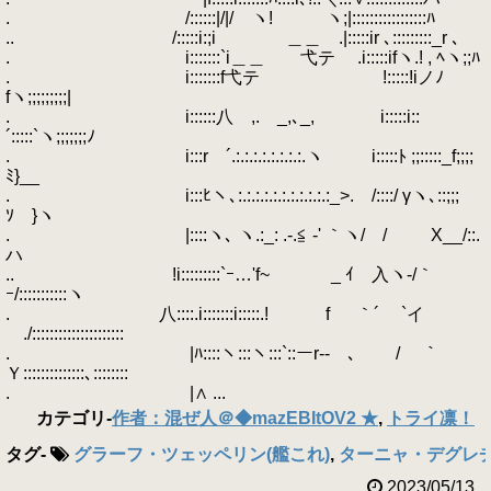
. /::::::|/|/ ヽ! ヽ;|:::::::::::::::::ﾊ
.. /:::::i:;i ＿＿ .|:::::ir ､:::::::::_r ､
. i:::::::`i＿＿ 弋テ .i:::::ifヽ.! , ﾍヽ;;ﾊ
. i:::::::f弋テ !:::::!iノﾉ
fヽ;;;;;;;;;|
. i::::::八 ,. _,､_, i:::::i::
´:::::`ヽ;;;;;;;ﾉ
. i:::r ´.:.:.:.:.:.:.:.:.ヽ i:::::ﾄ ;;:::::_f;;;;
ﾐ}__
. i:::ﾋヽ､:.:.:.:.:.:.:.:.:.:.:_>. /::::/ γヽ､::;;;
ｿ }ヽ
. |::::ヽ､ ヽ.:_: .-.≦ -' ｀ヽ/ / Χ__/::.
ハ
.. !i:::::::::`ｰ…'f~ _ ｲ 入ヽ-/｀
ｰ/:::::::::::ヽ
. 八::::.i:::::::i:::::.! f ｀´ `イ
./:::::::::::::::::::::
. |ﾊ::::ヽ:::ヽ:::`::ーr‐- ､ / ｀
Ｙ::::::::::::::､::::::::
. |∧ ...
カテゴリ
-
作者：混ぜ人＠◆mazEBItOV2 ★
,
トライ凛！
タグ
-
グラーフ・ツェッペリン(艦これ)
,
ターニャ・デグレ
2023/05/13