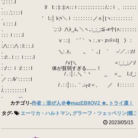
',: : : : .l
. !/ l: : |: :|:∧: :ｌ: : : : : : : : : : : /.: :ｌ 、: : : : : :
: : : .'; : : : l
. ′ !.:│ ﾚ;ﾍ＼ｌ : : : : : : : : ／∧│|ヽ: : : : : : : : :
ｉ: : : .l
. ',: :〉∧ﾄ_ﾑ､＼ヽ､:_:_;≦-≠个|∧: : : : : : :
: : : ｌ: : : .l
. ∨ : : | ｀´｀ ヽ : .∨ｰ z=ﾃ=ﾐ| 〉 :
:∧: : :∧ : l: : : .l
. ＼: .ﾄ､ ., ｀ ､| ｀ ￣-‐'／. : :/:/
: :/: .ｌ: : ｌ: : : .l
. /∨|＼ ＜:_:_;／:/
: :/ : : ｌ :/: : : : l 体が貧弱すぎる……！
. / . :│: .＼｀丶 _ ＜_ l.:/_;
／ : : /ﾚ' : : : : : l
. / . : :│: : . ｀.:┬z＜、 ／ l : : : : : :
/. : : : : : : : : l
. ...
カテゴリ
-
作者：混ぜ人＠◆mazEBItOV2 ★
,
トライ凛！
タグ
-
エーリカ・ハルトマン
,
グラーフ・ツェッペリン(艦こ
2023/05/15