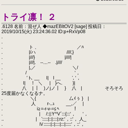
トライ凛！ ２
.6128 名前：混ぜ人 ◆mazEBItOV2 [sage] 投稿日：
2019/10/15(火) 23:24:36.02 ID:p+RxVp08
.
.
. ト 、 ／ﾊ
. |/ハ ////,}
. |///} |////|
. |///|. -‐…‐- .|////
. |,／ ＼/
. / ‘，
. ′ ﾄ､ __ l| l __ ', ‘，
. l| ! ＼ | }へ. }|
. 八 | ┃ )ノjノ┃ } 八 | そろそろ
25度届かなくなるナ。
. ＼{ 厶ｲぅ } |
. 人 r‐..ｭ __,／ |
. i≧=‐r‐v‐=≦ﾍ ！
. | /::|:Y^V´:::{:::‘， ‘，
.. | ':::::|::|::::|:rz:‘，::‘， 人_ゝ
. Ⅳ::::::|::|::::|:::|:::::‘，::‘，