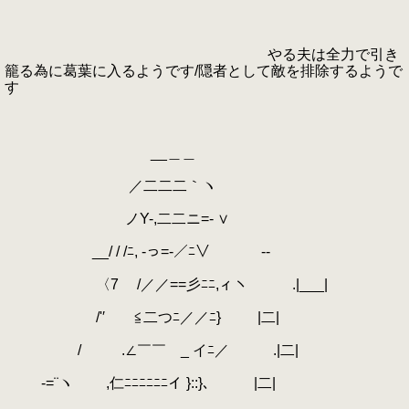
やる夫は全力で引き
籠る為に葛葉に入るようです/隠者として敵を排除するようで
す
__＿＿
／二二二｀ヽ
ノY-,二二ニ=- ∨
__/ / /ﾆ, -っ=-／ﾆ∨ --
〈7 /／／==彡ﾆﾆ,ィヽ .|___|
/'′ ≦二つﾆ／／ﾆ} |二|
/ .∠￣￣ _ イﾆ／ .|二|
-=¨ヽ ,仁ﾆﾆﾆﾆﾆﾆイ }::}､ |二|