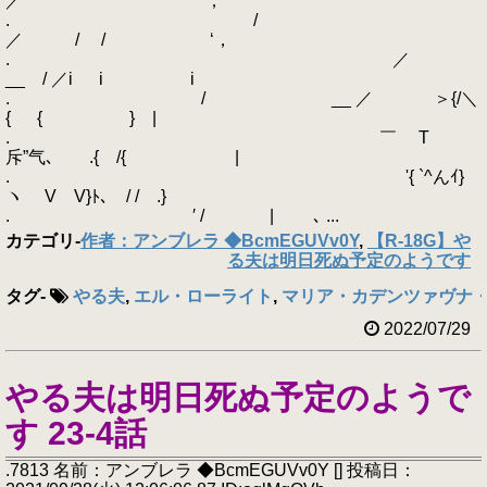
／ ‘，
. /
／ / / ‘，
. ／
__ / ／i i i
. / __ ／ ＞{/＼
{ { } |
. ￣ T
斥”气､ .{ /{ |
. '{ `^んｲ}
ヽ V V}ﾄ､ / / .}
. ′ / | ､ ...
カテゴリ
-
作者：アンブレラ ◆BcmEGUVv0Y
,
【R-18G】や
る夫は明日死ぬ予定のようです
タグ
-
やる夫
,
エル・ローライト
,
マリア・カデンツァヴナ
2022/07/29
やる夫は明日死ぬ予定のようで
す 23-4話
.7813 名前：アンブレラ ◆BcmEGUVv0Y [] 投稿日：