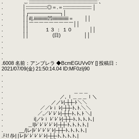
. .,.´:::::::::::::::::::::::::::::::::::::::::::::::::::::::`､
. │:::::::::::::::::◎＝.＝::::::::::::::::::::::: │
. │┌─────────┐│
. ││il|.iiiiiiiiiii凹iiiiiiiiiiiii＝ ││
. ││￣￣￣￣￣￣￣￣￣││
. ││ １３ ： １０ ││
. ││ (日) ││
.
.
.
.
.6008 名前：アンブレラ ◆BcmEGUVv0Y [] 投稿日：
2021/07/09(金) 21:50:14.04 ID:MF0zlj90
.
.
.
. ＿＿＿
. ／, ｌ＿＿＿ｌ＼
. ／／ﾚ|‐┼┼‐ﾄ＼＼
. ／／ﾚｉ ﾚ|‐┼┼‐ﾄ､ﾄ.＼＼
. ／,／ﾚ' ﾚ' ﾚ|‐┼┼‐ﾄ､ﾄ､ﾄ ＼|
. i|／ﾚｉ ﾚ' ﾚ' ﾚ|‐┼┼‐ﾄ､ﾄ､ﾄ､ﾄ､|
. ＿l|ﾚ' ﾚ' ﾚ' ﾚ' ﾚ|‐┼┼‐ﾄ､ﾄ､ﾄ､ﾄ､|
. __/|レ|ﾚ' ﾚ' ﾚ' ﾚ' ﾚ|‐┼┼‐ﾄ､ﾄ､ﾄ､ﾄ､|
.ﾃﾐ! /|ﾚ| |レ|ﾚ' ﾚ' ﾚ' ﾚ' ﾚ|‐┼┼‐ﾄ､ﾄ､ﾄ､ﾄ､|