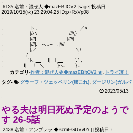
.
.6135 名前：混ぜ人 ◆mazEBItOV2 [sage] 投稿日：
2019/10/15(火) 23:29:04.25 ID:p+RxVp08
.
.
. ト 、 ／ﾊ
. |/ハ ////,}
. |///} |////|
. |///|. -‐…‐- .|////
. |,／ ＼/
. / ‘，
. ′ ﾄ､ __ l| l __ ', ‘，
. l| ! ＼ | }へ. } ...
カテゴリ
-
作者：混ぜ人＠◆mazEBItOV2 ★
,
トライ凛！
タグ
-
グラーフ・ツェッペリン(艦これ)
,
ダージリン(ガルパ
2023/05/13
やる夫は明日死ぬ予定のようで
す 26-5話
.2438 名前：アンブレラ ◆BcmEGUVv0Y [] 投稿日：