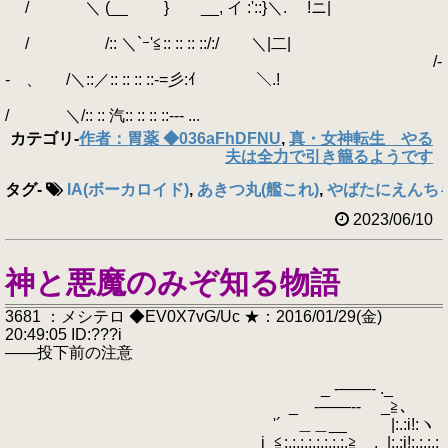
/ ＼ (__ } __, イ :'::}＼. !ニ|
/ /:: ＼`ｰ'≦:: :: :: ::/:/ ＼|二|
/-
- 、 /＼::／:: :: :: ::-=彡:ｲ ＼.!
/ ＼/:: :: 汽:: :: :: ::-‐‐ ...
カテゴリ
-
作者：胃薬 ◆036aFhDFNU
,
真・女神転生 やる
夫は全力で引き籠るようです
タグ
-
IA(ボーカロイド)
,
あきつ丸(艦これ)
,
やばたにえんち
2023/06/10
神と悪魔のみぞ知る物語
3681 ：メシテロ ◆EV0X7vG/Uc ★：2016/01/29(金)
20:49:05 ID:???i
――投下前の注意
_ -――‐ ._
_ -――‐- _≧､
'´ ＿＿__ |:.:i!:ヽ
i_≦:.:.:.:.:.:.:.:.≧ ._|:.:i!:.:.:.: