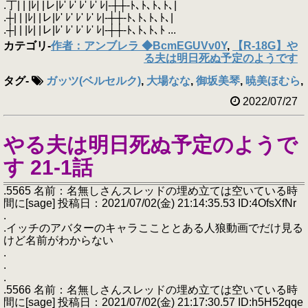
.丁| | |ﾚ| |レ|ﾚ' ﾚ' ﾚ' ﾚ' ﾚ|‐┼┼‐ﾄ､ﾄ､ﾄ､ﾄ､|
.┼| | |ﾚ| |レ|ﾚ' ﾚ' ﾚ' ﾚ' ﾚ|‐┼┼‐ﾄ､ﾄ､ﾄ､ﾄ､|
.┼| | |ﾚ| |レ|ﾚ' ﾚ' ﾚ' ﾚ' ﾚ|‐┼┼‐ﾄ､ﾄ､ﾄ､ﾄ ...
カテゴリ
-
作者：アンブレラ ◆BcmEGUVv0Y
,
【R-18G】や
る夫は明日死ぬ予定のようです
タグ
-
ガッツ(ベルセルク)
,
大場なな
,
御坂美琴
,
暁美ほむら
,
2022/07/27
やる夫は明日死ぬ予定のようで
す 21-1話
.5565 名前：名無しさんスレッドの埋め立ては空いている時
間に[sage] 投稿日：2021/07/02(金) 21:14:35.53 ID:4OfsXfNr
.
.イッチのアバターのキャラここととある人狼動画でだけ見る
けど名前がわからない
.
.
.
.5566 名前：名無しさんスレッドの埋め立ては空いている時
間に[sage] 投稿日：2021/07/02(金) 21:17:30.57 ID:h5H52qqe