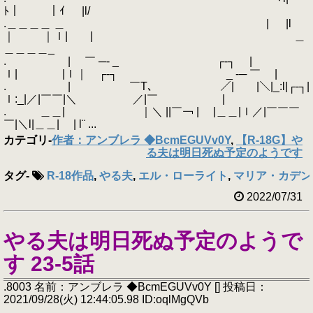
ﾄ｜ ｜ｲ |l/
.＿＿＿＿ ＿ | |l
｜ ｜ｌ| | ＿
＿＿＿＿_
. | ￣ ─- _ ┌‐┐ |
ｌ| |ｌ｜ ┌‐┐ _ -─ ￣ |
. | ￣T､ ／|￣￣|＼|_:l|┌‐┐|
ｌ:_|／|￣￣|＼ ／|￣ |
. ＿＿| ｜＼ ||￣￢ | |＿＿|ｌ／|￣￣￣
￣|＼l|＿＿| | l¨ ...
カテゴリ
-
作者：アンブレラ ◆BcmEGUVv0Y
,
【R-18G】や
る夫は明日死ぬ予定のようです
タグ
-
R-18作品
,
やる夫
,
エル・ローライト
,
マリア・カデン
2022/07/31
やる夫は明日死ぬ予定のようで
す 23-5話
.8003 名前：アンブレラ ◆BcmEGUVv0Y [] 投稿日：
2021/09/28(火) 12:44:05.98 ID:oqlMgQVb
.