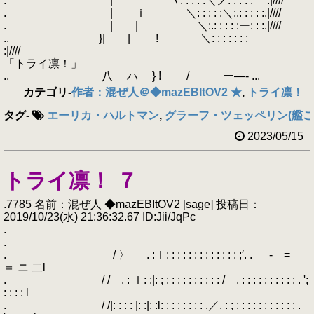
. | ヽ: : : : :＼ノ: : : : : ｀:|////
. | ｉ ＼: : : : :＼:.: : : : :.|////
. | | ＼:.: : : : :ー: : :.|////
.. }| | ! ＼: : : : : : :
:|////
「トライ凛！」
.. 八 ハ } ! / ー―‐ ...
カテゴリ
-
作者：混ぜ人＠◆mazEBItOV2 ★
,
トライ凛！
タグ
-
エーリカ・ハルトマン
,
グラーフ・ツェッペリン(艦こ
2023/05/15
トライ凛！ ７
.7785 名前：混ぜ人 ◆mazEBItOV2 [sage] 投稿日：
2019/10/23(水) 21:36:32.67 ID:Jii/JqPc
.
.
. / 〉 . :ｌ: : : : : : : : : : : : : ;′. .ｰ - =
＝ ニ 二l
. / / . : ｌ: :|: ; : : : : : : : : : : / . : : : : : : : : : : . ';
: : : : l
. / /|: : : : |: :|: :l: : : : : : : : .／. : ; : : : : : : : : : : : .