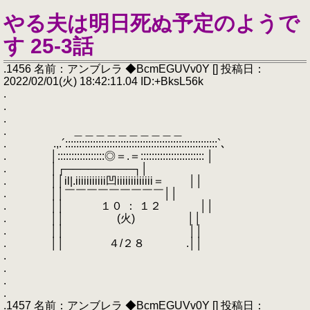
やる夫は明日死ぬ予定のようで
す 25-3話
.1456 名前：アンブレラ ◆BcmEGUVv0Y [] 投稿日：
2022/02/01(火) 18:42:11.04 ID:+BksL56k
.
.
.
. ＿＿＿＿＿＿＿＿＿＿
. .,.´:::::::::::::::::::::::::::::::::::::::::::::::::::::::`､
. │:::::::::::::::::◎＝.＝::::::::::::::::::::::: │
. │┌─────────┐│
. ││il|.iiiiiiiiiii凹iiiiiiiiiiiii＝ ││
. ││￣￣￣￣￣￣￣￣￣││
. ││ １０ ： １２ ││
. ││ (火) ││
. ││ ││
. ││ ４/２８ .││
.
.
.
.
.1457 名前：アンブレラ ◆BcmEGUVv0Y [] 投稿日：