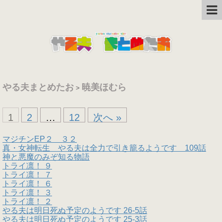
やる夫まとめたお
暁美ほむら
>
1
2
…
12
次へ »
マジチンEP２ ３２
真・女神転生 やる夫は全力で引き籠るようです 109話
神と悪魔のみぞ知る物語
トライ凛！ ９
トライ凛！ ７
トライ凛！ ６
トライ凛！ ３
トライ凛！ ２
やる夫は明日死ぬ予定のようです 26-5話
やる夫は明日死ぬ予定のようです 25-3話