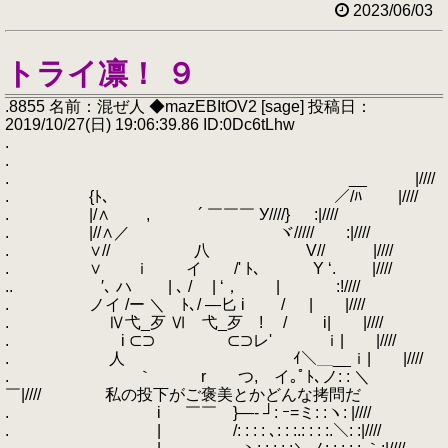
2023/06/03
トライ凛！ ９
.8855 名前：混ぜ人 ◆mazEBItOV2 [sage] 投稿日：
2019/10/27(日) 19:06:39.86 ID:0Dc6tLhw
.
.
. __ |////
. {ﾄ､ ／/ﾊ |////
. |/∧ , ´ ￣￣￣ У////} :|////
. |//∧／ ヾ///// :|////
. ∨// 八 V// |////
. ∨ ｉ イ /' ﾄ､ Y ‘. |////
.. ′､ ハ | ､ / | ‘， | :!////
. ノイ /ー ＼ ﾄ､/ ―匕 i / | |////
. Ⅳ弋_歹 Ⅵ 弋_歹 ! / i| |////
. i ⊂⊃ ⊂⊃レ' ｉ| |////
. 人 ｲ＼＿__ｉ| |////
. ｀ r つ, イ｡ﾟﾄ､ノ: : ＼
￣|//// 私の投下がご褒美とかどんな拷問だ
. i ￣￣ }―‐ ┘: ｰ=ミ: :ヽ: |////
. | /: : : : ､: : :.: : : :.＼: :|////