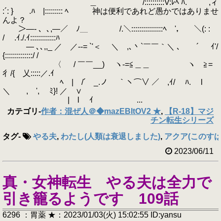
＿ /::::::::::V:ﾚﾍ ﾊ. ,ィ
:´: } .ﾊ |::::::::: ﾍ 神は便利であれど愚かではありませ
んよ？
＞―- 、､,―／ ﾉ＿ /.＼::::::::::::::::ﾍ '， ＼(: :
/ .ｲ./.ｲ:::::::::::::ﾊ
ゝ― ､､,,_ ／ ／--= `'＜ ＼ ,､丶`￣￣｀＼ ､ ´ ｲ'/
{::::::::::::::/ /
〈 / ￣￣__) ヽ-=≦＿＿ ヽ ≧=
彳/{ 乂:::::／.ｲ
ﾍ | /´ _.ノ ｀ヽ⌒∨ ／ ,ｲ/ ﾊ. l
＼ , ', ﾐ}! ／ ∨
| l ｲ ...
カテゴリ
-
作者：混ぜ人＠◆mazEBItOV2 ★
,
【R-18】マジ
チン転生シリーズ
タグ
-
やる夫
,
わたし(人類は衰退しました)
,
アクア(このすば
2023/06/11
真・女神転生 やる夫は全力で
引き籠るようです 109話
6296 ：胃薬 ★：2023/01/03(火) 15:02:55 ID:yansu