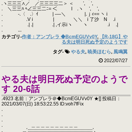
.ヽ三三三∧／ ／三三三三二＞ ＜ ', ',
. ＼三三ﾊ ﾍ∠三三二ﾆ= ＜ l .ヽ ', ',
. ゝ-.〈 .〉ｲ | -―＼ |.ｊｨ== ヽ i
. .V i | ＼＼ i 了沙 N .i
. .| .| .| ,イ示iヽ ヽ .i .|
. ...
カテゴリ
-
作者：アンブレラ ◆BcmEGUVv0Y
,
【R-18G】や
る夫は明日死ぬ予定のようです
タグ
-
やる夫
,
暁美ほむら
,
風鳴翼
2022/07/27
やる夫は明日死ぬ予定のようで
す 20-6話
.4923 名前：アンブレラ＠◆BcmEGUVv0Y ★[] 投稿日：
2021/03/07(日) 18:53:22.55 ID:voh7fFix
.
.
.
. ＿＿＿＿＿＿＿＿＿＿
. .,.´:::::::::::::::::::::::::::::::::::::::::::::::::::::::`､