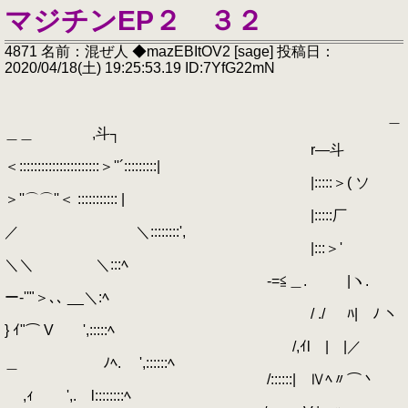
マジチンEP２ ３２
4871 名前：混ぜ人 ◆mazEBItOV2 [sage] 投稿日：
2020/04/18(土) 19:25:53.19 ID:7YfG22mN
＿
＿＿ ,斗┐
r―斗
＜::::::::::::::::::::::＞''´:::::::::|
|:::::＞( ソ
＞''⌒⌒''＜ ::::::::::: |
|:::::厂
／ ＼::::::::',
|:::＞'
＼＼ ＼:::ﾍ
-=≦＿. |ヽ.
ー‐''"＞､､ __＼:ﾍ
/ ./ ﾊ| ﾉ ヽ
} ｲ"⌒ V ',:::::ﾍ
/,ｲl | |／
＿ ﾉﾍ. ',::::::ﾍ
/::::::| Ⅳﾍ〃⌒丶
,ｨ ',. l::::::::ﾍ