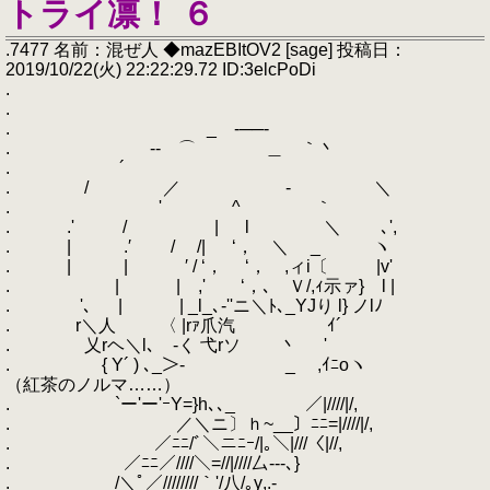
トライ凛！ ６
.7477 名前：混ぜ人 ◆mazEBItOV2 [sage] 投稿日：
2019/10/22(火) 22:22:29.72 ID:3elcPoDi
.
.
. _ -──-
. -‐ ⌒ ＿ ｀丶
. ´
. / ／ - ＼
. ' ^ ｀
. .' / | l ＼ ､',
. | .′ / /| ‘， ＼ _ ヽ
. | | ′ / ‘， ‘， ,ィi〔 |v'
. | | ,' ‘，､ Ｖ/,ｨ示ァ} l |
. '､ | | _l_､‐''ニ＼ﾄ､_YJり l} ノlﾉ
. r＼人 〈 |rｧ爪汽 ｲ´
. 乂rヘ＼l､ -く 弋rソ 丶 '
. { Y´ ) ､_＞- ゝ _ ,ｲﾆoヽ
（紅茶のノルマ……）
. `ー'ー'ｰY=}h､､_ ／|////|/,
. ／＼ニ〕ｈ~__〕ﾆﾆ=|////|/,
. ／ﾆﾆ/ﾞ＼ニﾆｰ/|｡＼|///〈|//,
. ／ﾆﾆ／////＼=//|////厶---､}
. /＼ﾟ／////////｀'/八/｡γ,.-