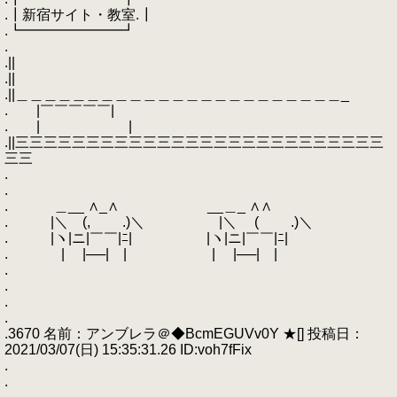
.┃新宿サイト・教室.┃
.┗━━━━━━━┛
.
.||
.||
.||＿＿＿＿＿＿＿＿＿＿＿＿＿＿＿＿＿＿＿＿＿＿＿_
. |￣￣￣￣￣|
. | |
.||三三三三三三三三三三三三三三三三三三三三三三三三三三
三三
.
.
. ＿__ ∧_∧ __＿_ ∧∧
. |＼ (, .)＼ |＼ ( .)＼
. |ヽ|ニ|￣￣|ﾆ| |ヽ|ニ|￣￣|ﾆ|
. | |──| | | |──| |
.
.
.
.
.3670 名前：アンブレラ＠◆BcmEGUVv0Y ★[] 投稿日：
2021/03/07(日) 15:35:31.26 ID:voh7fFix
.
.