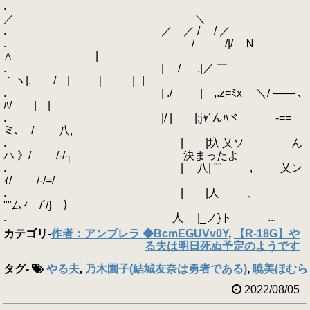
.
／ ＼
. ／ ／ / / ／
. / /|/ Ｎ
∧ |
. | / .|／ ￣
｀ヽ|. / | ｜ ｜ |
. | ./ | ,.z=ﾐx ＼/ ―― ､
ﾊ/ | |
. |/ | |;jｬ´んﾊヾ -==
ミ､ / 八,
. | |圦 乂ソ ん
ハ 》/ /-/┐ 決まったよ
. | 八| "" , 乂ン
ｨ/ /-/=/
. | |人 、
""厶ｨ /´/} ｝
. 人 |_ノ}ト ...
カテゴリ
-
作者：アンブレラ ◆BcmEGUVv0Y
,
【R-18G】や
る夫は明日死ぬ予定のようです
タグ
-
やる夫
,
乃木園子(結城友奈は勇者である)
,
暁美ほむら
2022/08/05