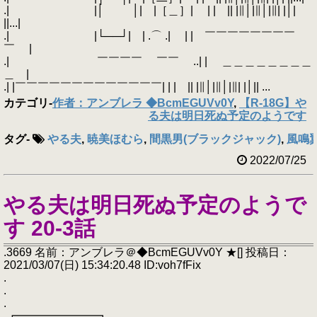
.| |│ │| |［＿］| | | || |∥│|∥│|∥| |│|
||...|
.| |└──┘| | .⌒ .| | | ￣￣￣￣￣￣￣￣
￣ |
.| ￣￣￣￣ ￣￣ ..| | ＿＿＿＿＿＿＿＿
＿ |
.| |￣￣￣￣￣￣￣￣￣￣￣￣￣| | | || |∥│|∥│|∥| |│|| ...
カテゴリ
-
作者：アンブレラ ◆BcmEGUVv0Y
,
【R-18G】や
る夫は明日死ぬ予定のようです
タグ
-
やる夫
,
暁美ほむら
,
間黒男(ブラックジャック)
,
風鳴
2022/07/25
やる夫は明日死ぬ予定のようで
す 20-3話
.3669 名前：アンブレラ＠◆BcmEGUVv0Y ★[] 投稿日：
2021/03/07(日) 15:34:20.48 ID:voh7fFix
.
.
.
.┏━━━━━━━┓