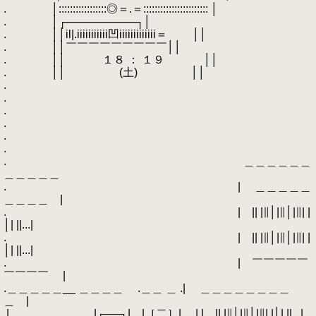
. │:::::::::::::::::◎＝.＝::::::::::::::::::::::: │
. │┌─────────┐│
. ││il|.iiiiiiiiiii凹iiiiiiiiiiiii＝ ││
. ││￣￣￣￣￣￣￣￣￣││
. ││ １８ ： １９ ││
. ││ (土) ││
.
.
.
.
.
.
. ＿＿＿＿＿＿
＿＿＿＿＿
. | ＿＿＿＿＿
＿＿＿＿ |
. | || |∥│|∥│|∥| |
│| ||...|
. | || |∥│|∥│|∥| |
│| ||...|
. | ￣￣￣￣￣
￣￣￣￣ |
.＿＿＿＿＿__ ＿＿＿＿ .＿＿ ＿ .| ＿＿＿＿＿＿＿＿
＿ |
.| |┌──┐| |［二］| | | || |∥│|∥│|∥| |│| ||...|