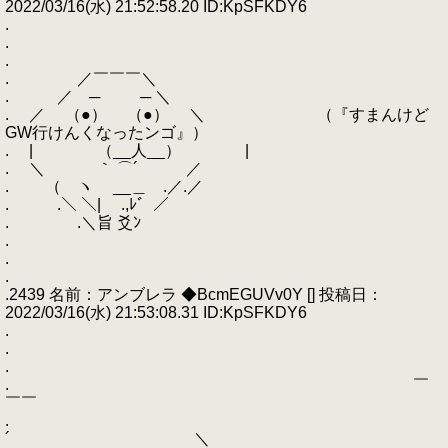
2022/03/16(水) 21:52:58.20 ID:KpSFKDY6
.
.
.
. ／￣￣￣＼
. ／ ─ ─ ＼
. ／ （●） （●） ＼ （『すまんけど
GW行けんくなったンゴ』）
. | （__人__） |
. ＼ ｀ ⌒´ ／
. （ ヽ __＿ .／.／
. .＼ ＼| .,ﾚ゛／
. .＼旨 爻ﾝ
.
.
.
.2439 名前：アンブレラ ◆BcmEGUVv0Y [] 投稿日：
2022/03/16(水) 21:53:08.31 ID:KpSFKDY6
.
.
.
. ￣
￣￣
.
´ ＼