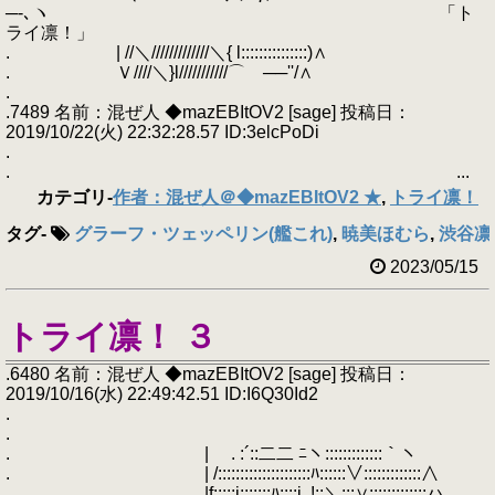
─-､ヽ 「ト
ライ凛！」
. | //＼/////////////＼{ l:::::::::::::::)∧
. Ｖ////＼}l///////////⌒ゝ──''/∧
.
.7489 名前：混ぜ人 ◆mazEBItOV2 [sage] 投稿日：
2019/10/22(火) 22:32:28.57 ID:3elcPoDi
.
. ...
カテゴリ
-
作者：混ぜ人＠◆mazEBItOV2 ★
,
トライ凛！
タグ
-
グラーフ・ツェッペリン(艦これ)
,
暁美ほむら
,
渋谷凛
2023/05/15
トライ凛！ ３
.6480 名前：混ぜ人 ◆mazEBItOV2 [sage] 投稿日：
2019/10/16(水) 22:49:42.51 ID:I6Q30Id2
.
.
. | . :´::二二 ﾆヽ:::::::::::::｀ヽ
. | /:::::::::::::::::::::ﾊ::::::∨:::::::::::::∧
. |f:::::i:::::::ﾊ::::i､!::＼:::∨:::::::::::::ハ