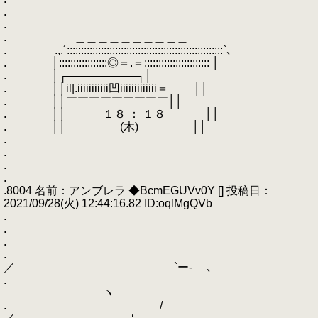
.
.
. ＿＿＿＿＿＿＿＿＿＿
. .,.´:::::::::::::::::::::::::::::::::::::::::::::::::::::::`､
. │:::::::::::::::::◎＝.＝::::::::::::::::::::::: │
. │┌─────────┐│
. ││il|.iiiiiiiiiii凹iiiiiiiiiiiii＝ ││
. ││￣￣￣￣￣￣￣￣￣││
. ││ １８ ： １８ ││
. ││ (木) ││
.
.
.
.
.8004 名前：アンブレラ ◆BcmEGUVv0Y [] 投稿日：
2021/09/28(火) 12:44:16.82 ID:oqlMgQVb
.
.
.
.
／ `ー‐ ､
.
ヽ
. /