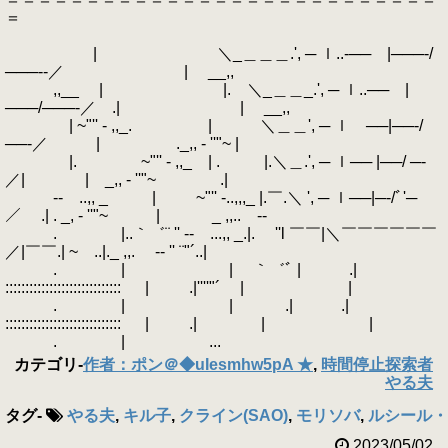
＝
| ＼_＿＿＿.', ─ ｌ..‐── |───‐/
───‐‐／ | __,,
,,__ | |. ＼_＿＿_.', ─ ｌ..── |
───/───‐／ .| | __,,
| ~"'' - ,,_. | ＼＿＿', ─ ｌ ──|──‐/
──‐／ | ._,, - ''"~ |
|. ~"'' - ,,_ | . |.＼＿.', ─ ｌ── |──/ ─‐
／| | _,, - ''"~ .|
‐- ..,, _ | ~"'' -..,,,_ |.￣.＼ ', ─ ｌ──|─‐/ﾞ'─
／ .| . _, - ''"~ | _ ,,.. -‐
. |..｀゛¨ '' ‐- ...,, _.|. ''l ￣￣|＼￣￣￣￣￣￣
／|￣￣.| ~ ..|._ ,,. -‐ '' ¨"´..|
. | | ｀゛ﾞ | .|
::::::::::::::::::::::::::::: | .|''''"´ | |
. | | .| .|
::::::::::::::::::::::::::::: | .| | |
. | ...
カテゴリ
-
作者：ポン＠◆uIesmhw5pA ★
,
時間停止探索者
やる夫
タグ
-
やる夫
,
キル子
,
クライン(SAO)
,
モリソバ
,
ルシール・
2023/05/02