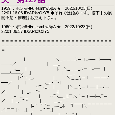
1959 ：ポン＠◆uIesmhw5pA ★：2022/10/23(日)
22:01:16.06 ID:ARkzOzY5 ◆それでは始めます。投下中の展
開予想・推理はお控え下さい。
1960 ：ポン＠◆uIesmhw5pA ★：2022/10/23(日)
22:01:36.37 ID:ARkzOzY5
＝＝＝＝＝＝＝＝＝＝＝＝＝＝＝＝＝＝＝＝＝＝＝＝＝＝＝
＝＝＝＝＝＝＝＝＝＝＝＝＝＝＝＝＝＝＝＝＝＝＝＝＝＝＝
＝
| ＼_＿＿＿.', ─ ｌ..‐── |───‐/
───‐‐／ | __,,
,,__ | |. ＼_＿＿_.', ─ ｌ..── |
───/───‐／ .| | __,,
| ~"'' - ,,_. | ＼＿＿', ─ ｌ ──|──‐/
──‐／ | ._,, - ''"~ |
|. ~"'' - ,,_ | . |.＼＿.', ─ ｌ── |──/ ─‐
／| | _,, - ''"~ .|
‐- ..,, _ | ~"'' -..,,,_ |.￣.＼ ', ─ ｌ──|─‐/ﾞ'─
／ .| . _, - ''"~ | _ ,,.. -‐
|..｀゛¨ '' ‐- ...,, _.|. ''l ￣￣|＼￣￣￣￣￣￣
／|￣￣.| ~ ..|._ ,,. -‐ '' ¨"´..|
| | ｀゛ﾞ | .|