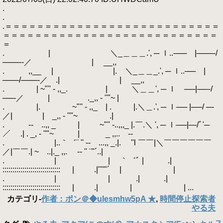
.
.
.＝＝＝＝＝＝＝＝＝＝＝＝＝＝＝＝＝＝＝＝＝＝＝＝＝＝＝
＝＝＝＝＝＝＝＝＝＝＝＝＝＝＝＝＝＝＝＝＝＝＝＝＝＝＝
＝
. | ＼_＿＿＿.', ─ ｌ..‐── |───‐/
───‐‐／ | __,,
. ,,__ | |. ＼_＿＿_.', ─ ｌ..── |
───/───‐／ .| | __,,
. | ~"'' - ,,_. | ＼＿＿', ─ ｌ ──|──‐/
──‐／ | ._,, - ''"~ |
. |. ~"'' - ,,_ | . |.＼＿.', ─ ｌ── |──/ ─‐
／| | _,, - ''"~ .|
. ‐- ..,, _ | ~"'' -..,,,_ |.￣.＼ ', ─ ｌ──|─‐/ﾞ'─
／ .| . _, - ''"~ | _ ,,.. -‐
. |..｀゛¨ '' ‐- ...,, _.|. ''l ￣￣|＼￣￣￣￣￣￣
／|￣￣.| ~ ..|._ ,,. -‐ '' ¨"´..|
. | | ｀゛ﾞ | .|
::::::::::::::::::::::::::::: | .|''''"´ | |
. | | .| .|
::::::::::::::::::::::::::::: | .| | | ...
カテゴリ
-
作者：ポン＠◆uIesmhw5pA ★
,
時間停止探索者
やる夫