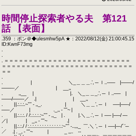
時間停止探索者やる夫 第121
話 【表面】
.359 ：ポン＠◆uIesmhw5pA ★：2022/08/12(金) 21:00:45.15
ID:KwnF73mg
.
.
. ＝＝＝＝＝＝＝＝＝＝＝＝＝＝＝＝＝＝＝＝＝＝＝＝＝＝
＝＝＝＝＝＝＝＝＝＝＝＝＝＝＝＝＝＝＝＝＝＝＝＝＝＝＝
＝＝
.
. | ＼_＿＿＿.', ─ ｌ..‐── |───‐/
───‐‐／ | __,,
. ,,__ | |. ＼_＿＿_.', ─ ｌ..── |
───/───‐／ .| | __,,
. | |.:.:.:.~"'' - ,,_. | ＼＿＿', ─ ｌ ──|──‐/
──‐／ | ._,, - ''"~ |
. | |.:.:.:. / /:.:.:.:.:~"'' - ,,_ | . |.＼＿.', ─ ｌ── |──/ ─‐
／| | _,, - ''"~ .|
. | |.:.:./ / :.:.:.:.:.:.:.:.:.:.:.:.:.:.:~"'' -..,,,_ ￣.＼ ', ─ ｌ──|─‐/ﾞ'─
／ .| . _, - ''"~ | _ ,,.. -‐