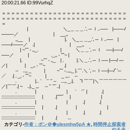
20:00:21.66 ID:99VurhqZ
＝＝＝＝＝＝＝＝＝＝＝＝＝＝＝＝＝＝＝＝＝＝＝＝＝＝＝
＝＝＝＝＝＝＝＝＝＝＝＝＝＝＝＝＝＝＝＝＝＝＝＝＝＝＝
＝
| ＼_＿＿＿.', ─ ｌ..‐── |───‐/
───‐‐／ | __,,
,,__ | |. ＼_＿＿_.', ─ ｌ..── |
───/───‐／ .| | __,,
| ~"'' - ,,_. | ＼＿＿', ─ ｌ ──|──‐/
──‐／ | ._,, - ''"~ |
|. ~"'' - ,,_ | . |.＼＿.', ─ ｌ── |──/ ─‐
／| | _,, - ''"~ .|
‐- ..,, _ | ~"'' -..,,,_ |.￣.＼ ', ─ ｌ──|─‐/ﾞ'─
／ .| . _, - ''"~ | _ ,,.. -‐
. |..｀゛¨ '' ‐- ...,, _.|. ''l ￣￣|＼￣￣￣￣￣￣
／|￣￣.| ~ ..|._ ,,. -‐ '' ¨"´..|
. | | ｀゛ﾞ | .|
::::::::::::::::::::::::::::: | .|''''"´ | |
. | | .| .|
::::::::::::::::::::::::::::: | .| | |
. | | .| .|
::::::::::::::::::::::::::::: | .| ...
カテゴリ
-
作者：ポン＠◆uIesmhw5pA ★
,
時間停止探索者
やる夫