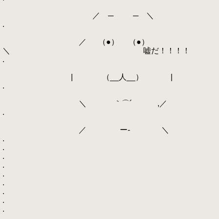
／ ─ ─ ＼
.
／ （●） （●）
＼ 嘘だ！！！！
.
| （__人__） |
.
＼ ｀⌒´ ,／
.
／ ー‐ ＼
.
.
.
.
.
.
.
.
.
.