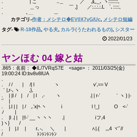
. | こ ゝ..＿ ／ ,廴_､ ヽ::::::::,
. ＿っ ￣ ,] ／:.:.:.:.L `､:::::,
. ､＿ ...
カテゴリ
-
作者：メシテロ◆EV0X7vG/Uc
,
メシテロ短編
タグ
-
R-18作品
,
やる夫
,
カルラ(うたわれるもの)
,
シスター
2022/01/23
ヤンほむ 04 嫁と姑
.865：名前： ◆IL/7VRqS7E <sage> ： 2011/03/25(金)
19:00:24 ID:bv8v8IUA
.
. / / | /| l ヽ v',== V
｀|,r-､ヽ ,},
. | |l / | / | l ,- ヽ .| | r-' ｀ヽ } |-
'´ |
. |.l | | | / ,.'x|ﾍ ヽ i l !_| O <-'
ﾉ |
. |l .| | |ﾘ-' __ ヽ ヽヽ .| iフ,4
)ヽ} /
. | |.l | r､-､ ＼ | ∧|.{ ゝ,,,4 ヾ'´//
/ ﾄﾝﾄﾝﾄﾝﾄﾝ