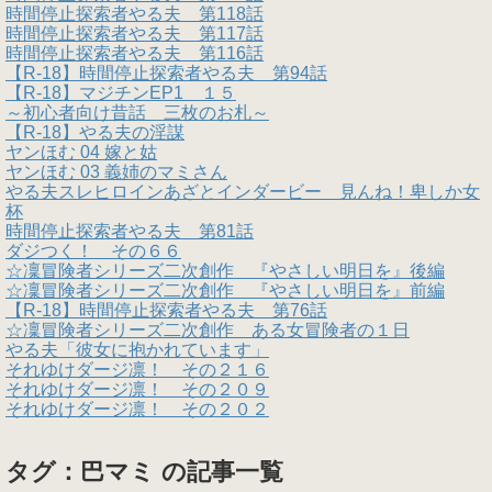
時間停止探索者やる夫 第118話
時間停止探索者やる夫 第117話
時間停止探索者やる夫 第116話
【R-18】時間停止探索者やる夫 第94話
【R-18】マジチンEP1 １５
～初心者向け昔話 三枚のお札～
【R-18】やる夫の淫謀
ヤンほむ 04 嫁と姑
ヤンほむ 03 義姉のマミさん
やる夫スレヒロインあざとインダービー 見んね！卑しか女
杯
時間停止探索者やる夫 第81話
ダジつく！ その６６
☆凜冒険者シリーズ二次創作 『やさしい明日を』後編
☆凜冒険者シリーズ二次創作 『やさしい明日を』前編
【R-18】時間停止探索者やる夫 第76話
☆凜冒険者シリーズ二次創作 ある女冒険者の１日
やる夫「彼女に抱かれています」
それゆけダージ凛！ その２１６
それゆけダージ凛！ その２０９
それゆけダージ凛！ その２０２
タグ：巴マミ の記事一覧