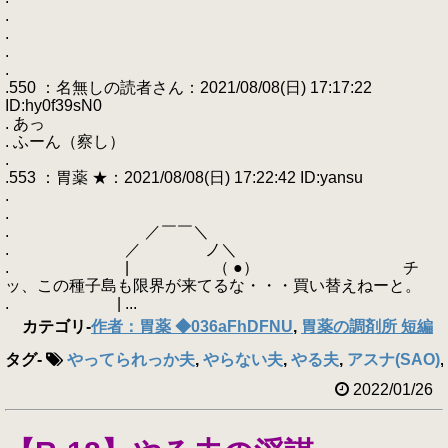
.
.
.
.
.550 ：名無しの読者さん：2021/08/08(日) 17:17:22
ID:hy0f39sN0
. あっ
. ふーん（察し）
.
.553 ：胃薬 ★：2021/08/08(日) 17:22:42 ID:yansu
.
.
. ／￣￣＼
. ／ ノ＼
. | （ ●） チ
ッ、この種子島も限界が来てるな・・・買い替えねーと。
. | ...
カテゴリ
-
作者：胃薬 ◆036aFhDFNU
,
胃薬の調剤所 短編
タグ
-
やってられっか夫
,
やらない夫
,
やる夫
,
アスナ(SAO)
,
2022/01/26