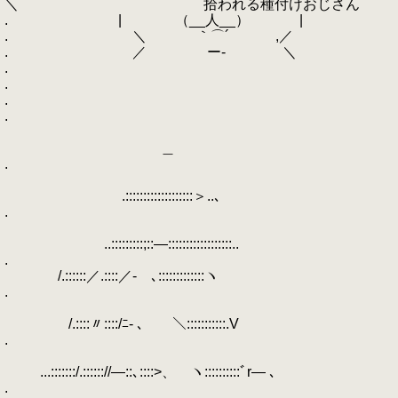
＼ 拾われる種付けおじさん
. | （__人__） |
. ＼ ｀⌒´ ,／
. ／ ー‐ ＼
.
.
.
.
＿
.
.:::::::::::::::::::＞..､
.
..:::::::::;::―::::::::::::::::::..
.
/.::::::／.::::／- ､:::::::::::::ヽ
.
/.::::〃::::/ﾆ- ､ ＼:::::::::::.V
.
...:::::::/.:::::://―::､::::>、 ヽ::::::::::ﾞr― ､
.