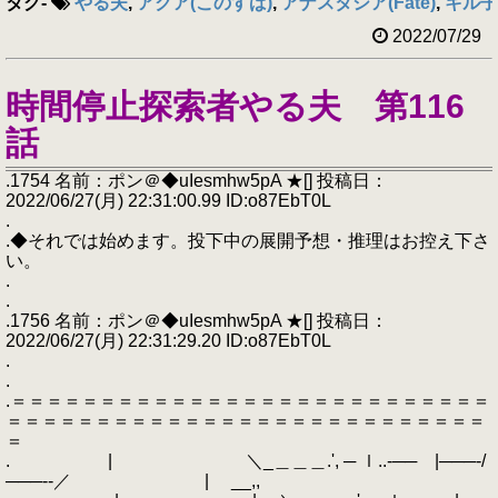
タグ
-
やる夫
,
アクア(このすば)
,
アナスタシア(Fate)
,
キル子
2022/07/29
時間停止探索者やる夫 第116
話
.1754 名前：ポン＠◆uIesmhw5pA ★[] 投稿日：
2022/06/27(月) 22:31:00.99 ID:o87EbT0L
.
.◆それでは始めます。投下中の展開予想・推理はお控え下さ
い。
.
.
.1756 名前：ポン＠◆uIesmhw5pA ★[] 投稿日：
2022/06/27(月) 22:31:29.20 ID:o87EbT0L
.
.
.＝＝＝＝＝＝＝＝＝＝＝＝＝＝＝＝＝＝＝＝＝＝＝＝＝＝＝
＝＝＝＝＝＝＝＝＝＝＝＝＝＝＝＝＝＝＝＝＝＝＝＝＝＝＝
＝
. | ＼_＿＿＿.', ─ ｌ..‐── |───‐/
───‐‐／ | __,,