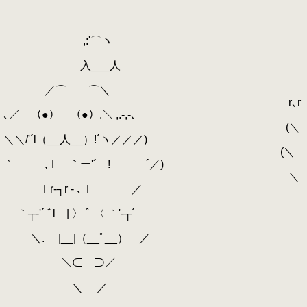
,:'⌒ヽ
入___人
／⌒ ⌒＼
r､r
､／ （●） （●）.＼ ,.-,-､
(＼
＼＼/'´l（__人__）!´ヽ／／／)
(＼
｀ ,ｌ ｀ー'´ ! ´／)
＼
ｌr‐┐r ‐ ､ｌ ／
｀┬‐'´ ﾞl | 〉 ﾟ 〈 ｀'‐┬´
＼. |__|（__ﾟ__） ／
＼⊂ﾆﾆ⊃／
＼ ／