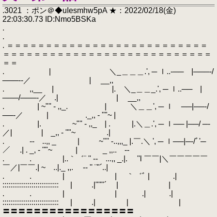
.3021 ：ポン＠◆uIesmhw5pA ★：2022/02/18(金)
22:03:30.73 ID:Nmo5BSKa
.
.
. ＝＝＝＝＝＝＝＝＝＝＝＝＝＝＝＝＝＝＝＝＝＝＝＝＝＝
＝＝＝＝＝＝＝＝＝＝＝＝＝＝＝＝＝＝＝＝＝＝＝＝＝＝＝
＝＝
. | ＼_＿＿＿.', ─ ｌ..‐── |───‐/
───‐‐／ | __,,
. ,,__ | |. ＼_＿＿_.', ─ ｌ..── |
───/───‐／ .| | __,,
. | ~"'' - ,,_. | ＼＿＿', ─ ｌ ──|──‐/
──‐／ | ._,, - ''"~ |
. |. ~"'' - ,,_ | . |.＼＿.', ─ ｌ── |──/ ─‐
／| | _,, - ''"~ .|
. ‐- ..,, _ | ~"'' -..,,,_ |.￣.＼ ', ─ ｌ──|─‐/ﾞ'─
／ .| . _, - ''"~ | _ ,,.. -‐
. . |..｀゛¨ '' ‐- ...,, _.|. ''l ￣￣|＼￣￣￣￣￣
￣／|￣￣.| ~ ..|._ ,,. -‐ '' ¨"´..|
. . | | ｀゛ﾞ | .|
::::::::::::::::::::::::::::: | .|''''"´ | |
. . | | .| .|
::::::::::::::::::::::::::::: | .| | |
〓〓〓〓〓〓〓〓〓〓〓〓〓〓〓〓〓