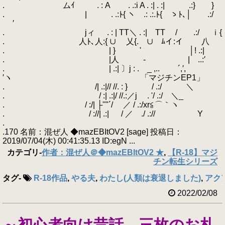
. ムｲ . : A . .:i A . :| . :| .:} }
. | . .:ﾄ{ ヽ .: .:.ﾄ{ ゝﾄ､│ .:/
′
. jィ . : | TT＼ . :| TT / .:/ ｉ{
. 人ﾄ､人:{ ∪ 乂{. ∪ ﾑイ:イ 八
. | } ' │! .:|
. |人 - | ..:′
. | .:| 〕j : . _ ,.. ´,′,
′ヽ 「マジチンEP1」
. /| .:|// //. : } / .:/ ＼
. / :| .:|/ //.:／j . '/ .:/ ＼_
. / :/| ├''"´/ ／ / .:/xr≦⌒｀ヽ
. / ://| .:| / ／ ./ .:// Y
.
.170 名前：混ぜ人 ◆mazEBItOV2 [sage] 投稿日：
2019/07/04(木) 00:41:35.13 ID:egN ...
カテゴリ
-
作者：混ぜ人＠◆mazEBItOV2 ★
,
【R-18】マジ
チン転生シリーズ
タグ
-
R-18作品
,
やる夫
,
わたし(人類は衰退しました)
,
アク
2022/02/08
～初心者向け昔話 三枚のお札