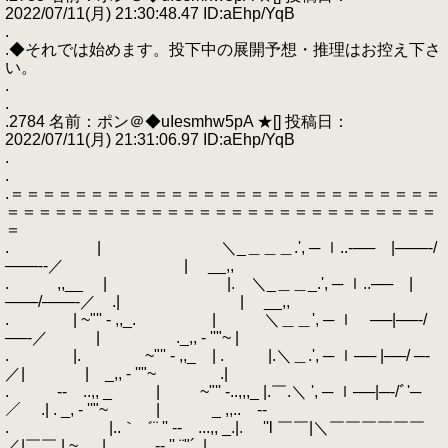
2022/07/11(月) 21:30:48.47 ID:aEhp/YqB
.
.◆それでは始めます。投下中の展開予想・推理はお控え下さ
い。
.
.
.2784 名前：ポン＠◆uIesmhw5pA ★[] 投稿日：
2022/07/11(月) 21:31:06.97 ID:aEhp/YqB
.
.
.＝＝＝＝＝＝＝＝＝＝＝＝＝＝＝＝＝＝＝＝＝＝＝＝＝＝＝
＝＝＝＝＝＝＝＝＝＝＝＝＝＝＝＝＝＝＝＝＝＝＝＝＝＝＝
＝
. | ＼_＿＿＿.', ─ ｌ..‐── |───‐/
───‐‐／ | __,,
. ,,__ | |. ＼_＿＿_.', ─ ｌ..── |
───/───‐／ .| | __,,
. | ~"'' - ,,_. | ＼＿＿', ─ ｌ ──|──‐/
──‐／ | ._,, - ''"~ |
. |. ~"'' - ,,_ | . |.＼＿.', ─ ｌ── |──/ ─‐
／| | _,, - ''"~ .|
. ‐- ..,, _ | ~"'' -..,,,_ |.￣.＼ ', ─ ｌ──|─‐/ﾞ'─
／ .| . _, - ''"~ | _ ,,.. -‐
. |..｀゛¨ '' ‐- ...,, _.|. ''l ￣￣|＼￣￣￣￣￣￣
／|￣￣.| ~ ..|._ ,,. -‐ '' ¨"´..|