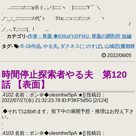
..:::::::::::/::::::y示ミ､;／|::::::ヽ }:::::::::::Y⌒ ＼
.
／:_::_::::::;:::::::/:代ﾟｯ ﾘﾐx;.:::∨:::::/::::::ﾊ ヽ
. /
／, -､Y,::::::::{、! ...
カテゴリ
-
作者：胃薬 ◆036aFhDFNU
,
胃薬の調剤所 短編
タグ
-
R-18作品
,
やる夫
,
ダクネス(このすば)
,
山城恋(魔都精
2022/08/05
時間停止探索者やる夫 第120
話 【表面】
.4102 名前：ポン＠◆uIesmhw5pA ★[] 投稿日：
2022/07/27(水) 21:32:23.78 ID:P3KF5d5G [2/124]
.
.◆それでは始めます。投下中の展開予想・推理はお控え下さ
い。
.
.
.4103 名前：ポン＠◆uIesmhw5pA ★[] 投稿日：