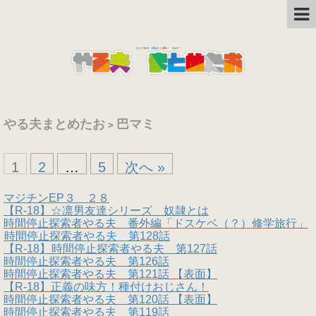
やる夫まとめたお
巴マミ
>
1
2
…
5
次へ »
マジチンEP３ ２８
【R-18】☆凛男友達シリーズ 奴隷とは
時間停止探索者やる夫 番外編「ドスケベ（？）修学旅行」
時間停止探索者やる夫 第128話
【R-18】 時間停止探索者やる夫 第127話
時間停止探索者やる夫 第126話
時間停止探索者やる夫 第121話 【表面】
【R-18】正義の味方！種付けおじさん！
時間停止探索者やる夫 第120話 【表面】
時間停止探索者やる夫 第119話