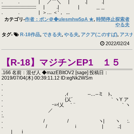
. . | ／￣＼ | .| .|
::::::::::::::::::::::::::::: | .| | ＿＿
. . | ＞… ＜‘， ...
カテゴリ
-
作者：ポン＠◆uIesmhw5pA ★
,
時間停止探索者
やる夫
タグ
-
R-18作品
,
できる夫
,
やる夫
,
アクア(このすば)
,
アスナ(
2022/02/24
【R-18】マジチンEP1 １５
.166 名前：混ぜ人 ◆mazEBItOV2 [sage] 投稿日：
2019/07/04(木) 00:39:11.12 ID:egNk2WSm
.
.
. ,ｨ -‐…‐-ミ ﾄ､
. {乂´ ｀ヽY ア
. ｰ=ｲ乂 ｀¨ ｀ヽ
. ／
:.
. / / ヽ| ヽ :.
. / ｉ | .:|
| i