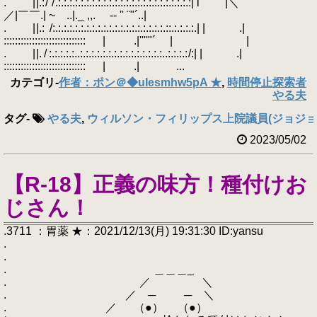
. | |.: / / .:.:.:.:.:.:.:.:.:.:.:.:.:.:.:.:.:.:.:.:.:.:.:.:| l ￣￣|＼￣￣￣￣￣￣
／|￣￣.| ~ ..|._ ,,. -‐ '' ¨"´..|
. | |.: /:.:.:.:.:.:.:.:.:.:.:.:.:.:.:.:.:.:.:.:.::.:.:.:.:.| | .|
::::::::::::::::::::::::::::: | .|''''"´ | |
. | |. / :.:.:.:.:..:.:.:.:.:.:.:.:.:.:.:.:.:.:.:..:.:.:.: /:| | .|
::::::::::::::::::::::::::::: | .| ...
カテゴリ
-
作者：ポン＠◆uIesmhw5pA ★
,
時間停止探索者
やる夫
タグ
-
やる夫
,
ウィルソン・フィリップス上院議員(ジョジョ
2023/05/02
【R-18】正義の味方！種付けお
じさん！
.3711 ：胃薬 ★：2021/12/13(月) 19:31:30 ID:yansu
.
.
. ＿＿＿_
. ／ ＼
. ／ ─ ─ ＼
. ／ （●） （●）