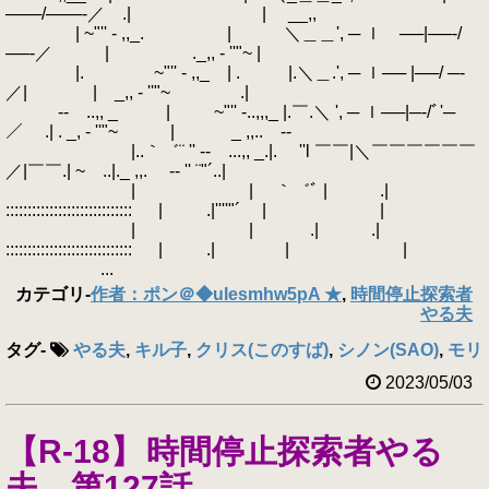
───/───‐／ .| | __,,
| ~"'' - ,,_. | ＼＿＿', ─ ｌ ──|──‐/
──‐／ | ._,, - ''"~ |
|. ~"'' - ,,_ | . |.＼＿.', ─ ｌ── |──/ ─‐
／| | _,, - ''"~ .|
‐- ..,, _ | ~"'' -..,,,_ |.￣.＼ ', ─ ｌ──|─‐/ﾞ'─
／ .| . _, - ''"~ | _ ,,.. -‐
|..｀゛¨ '' ‐- ...,, _.|. ''l ￣￣|＼￣￣￣￣￣￣
／|￣￣.| ~ ..|._ ,,. -‐ '' ¨"´..|
| | ｀゛ﾞ | .|
::::::::::::::::::::::::::::: | .|''''"´ | |
| | .| .|
::::::::::::::::::::::::::::: | .| | |
...
カテゴリ
-
作者：ポン＠◆uIesmhw5pA ★
,
時間停止探索者
やる夫
タグ
-
やる夫
,
キル子
,
クリス(このすば)
,
シノン(SAO)
,
モリ
2023/05/03
【R-18】 時間停止探索者やる
夫 第127話