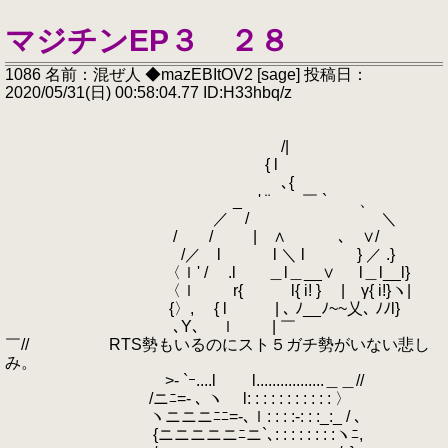
マジチンEP３ ２８
1086 名前：混ぜ人 ◆mazEBItOV2 [sage] 投稿日：
2020/05/31(日) 00:58:04.77 ID:H33hbq/z
/|
{ l
､{
_ ' ¨ ￣ ` 、
／ / ＼
/ / | ∧ ､ ∨/
/／ l l ＼ l } ／ .}
〈ｌ' / .l ＿l＿__∨ l＿l__l}
〈ｌ r{ l{ i! } | γ{ i!}ヽ|
{〉, { l | ､ ﾉ__ﾉ~~乂､ ﾉﾉl}
､Y､ ｌ | ￣
￣// RTS勢もいるのにスト５ガチ勢がいない悲し
み。
>- `ｰ....l l.................＿＿//
/ニﾆ=- ､ ヽ l: : : : : : : : : : : 〉
ヽニニニﾆﾆ=-､ｌ: : : :-: : :_:_ / ､
{ニニニニニﾆニ`､: : : : : : : :ヽﾆ,