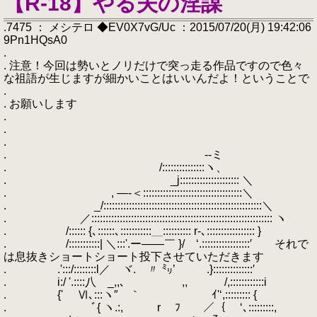
【R-18】やる夫の淫謀
.7475 ： メシテロ ◆EV0X7vG/Uc ：2015/07/20(月) 19:42:06
9Pn1HQsA0
.
. 注意！今回は勢いとノリだけで突っ走る作品ですので色々
な祖語が生じますが細かいことはいいんだよ！ということで
.
. お願いします
.
.
.
. --ミ
. /:::::::::::::::ヽ、
. _j::::::::::::::::::::: ＼
. , ―-＜:::::::::::::::::::::::::::::::::::＼
. _/::::::::::::::::::::::::::::::::::::::::::::::::::::::::＼
. ／:::::::::::::::::::::::::::::::::::::::::::::::::::::::::::::::: ヽ
. /:::::: {､::::::､:::::::::::＿:::::::::: r-､::::::::::::::::: }
. /:::::::::::| ＼:::'.ー――￣ }/ ‘.:::::::::::::::::′ それで
は息抜きショートショート投下させていただきます
. .':::/::::::::l／ ヾ. 〃 ㍉’ .}::::::::::::::′
. i:/ '.::::八 _,,､ ,, /,::::::::::::i
. {' Ⅵ､:::ヽ″ ｀ ｲ'‘,::::::::: {
. ﾞ{ ヽ.:, r ﾌ ／｛ ‘､:::::::::,