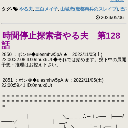
タグ
-
やる夫
,
三白メイ子
,
山城恋(魔都精兵のスレイブ)
,
巴
2023/05/06
時間停止探索者やる夫 第128
話
2850 ：ポン＠◆uIesmhw5pA ★：2022/11/05(土)
22:00:32.08 ID:0nhux6Ut ◆それでは始めます。投下中の展開
予想・推理はお控え下さい。
2851 ：ポン＠◆uIesmhw5pA ★：2022/11/05(土)
22:00:59.41 ID:0nhux6Ut
＝＝＝＝＝＝＝＝＝＝＝＝＝＝＝＝＝＝＝＝＝＝＝＝＝＝＝
＝＝＝＝＝＝＝＝＝＝＝＝＝＝＝＝＝＝＝＝＝＝＝＝＝＝＝
＝
| ＼_＿＿＿.', ─ ｌ..‐── |───‐/
───‐‐／ | __,,
,,__ | |. ＼_＿＿_.', ─ ｌ..── |