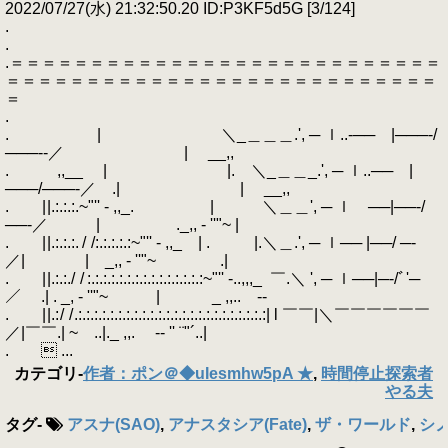
2022/07/27(水) 21:32:50.20 ID:P3KF5d5G [3/124]
.
.
.＝＝＝＝＝＝＝＝＝＝＝＝＝＝＝＝＝＝＝＝＝＝＝＝＝＝＝
＝＝＝＝＝＝＝＝＝＝＝＝＝＝＝＝＝＝＝＝＝＝＝＝＝＝＝
＝
.
. | ＼_＿＿＿.', ─ ｌ..‐── |───‐/
───‐‐／ | __,,
. ,,__ | |. ＼_＿＿_.', ─ ｌ..── |
───/───‐／ .| | __,,
. | |.:.:.:.~"'' - ,,_. | ＼＿＿', ─ ｌ ──|──‐/
──‐／ | ._,, - ''"~ |
. | |.:.:.:. / /:.:.:.:.:~"'' - ,,_ | . |.＼＿.', ─ ｌ── |──/ ─‐
／| | _,, - ''"~ .|
. | |.:.:./ / :.:.:.:.:.:.:.:.:.:.:.:.:.:.:~"'' -..,,,_ ￣.＼ ', ─ ｌ──|─‐/ﾞ'─
／ .| . _, - ''"~ | _ ,,.. -‐
. | |.: / / .:.:.:.:.:.:.:.:.:.:.:.:.:.:.:.:.:.:.:.:.:.:.:.:| l ￣￣|＼￣￣￣￣￣￣
／|￣￣.| ~ ..|._ ,,. -‐ '' ¨"´..|
.  ...
カテゴリ
-
作者：ポン＠◆uIesmhw5pA ★
,
時間停止探索者
やる夫
タグ
-
アスナ(SAO)
,
アナスタシア(Fate)
,
ザ・ワールド
,
シノ