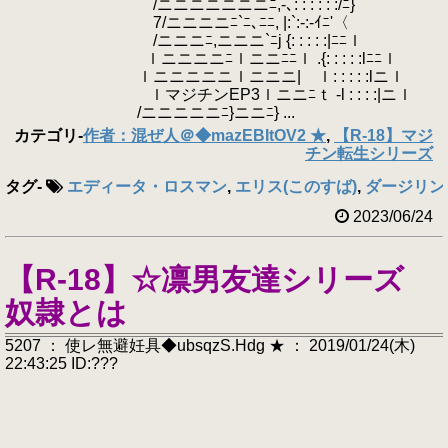
/ニニニニニニニﾆ,-､: : : : : :/ﾆ}
7/ニニニニﾆ`ﾆ､ﾆﾆ, |:`:-:-ｲﾆ'〈
/ニニニﾆ,ニニニ`ﾆj {: : : : :|ﾆﾆｌ
ｌニニニニﾆｌニニﾆﾆｌ .{: : : : :lﾆﾆｌ
ｌニニニニニｌニニニ| ｌ: : : : :lニｌ
ｌマジチンEP3ｌニニﾆｔ -l : : : :|ニｌ
/ニニニニニﾆ}ニニﾆ} ...
カテゴリ
-
作者：混ぜ人＠◆mazEBItOV2 ★
,
【R-18】マジ
チン転生シリーズ
タグ
-
エディータ・ロスマン
,
エリス(このすば)
,
ダージリン
2023/06/24
【R-18】☆凛男友達シリーズ
奴隷とは
5207 ： 使レ無避妊具◆ubsqzS.Hdg ★ ： 2019/01/24(木)
22:43:25 ID:???