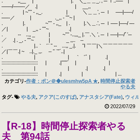
. ,,__ | |. ＼_＿＿_.', ─ ｌ..── |
───/───‐／ .| | __,,
. | ~"'' - ,,_. | ＼＿＿', ─ ｌ ──|──‐/
──‐／ | ._,, - ''"~ |
. |. ~"'' - ,,_ | . |.＼＿.', ─ ｌ── |──/ ─‐
／| | _,, - ''"~ .|
. ‐- ..,, _ | ~"'' -..,,,_ |.￣.＼ ', ─ ｌ──|─‐/ﾞ'─
／ .| . _, - ''"~ | _ ,,.. -‐
. |..｀゛¨ '' ‐- ...,, _.|. ''l ￣￣|＼￣￣￣￣￣￣
／|￣￣.| ~ ..|._ ,,. -‐ '' ¨"´..|
. | | ｀゛ﾞ | .|
::::::::::::::::::::::::::::: | .|''''"´ | |
. | | .| .|
::::::::::::::::::::::::::::: | .| | | ...
カテゴリ
-
作者：ポン＠◆uIesmhw5pA ★
,
時間停止探索者
やる夫
タグ
-
やる夫
,
アクア(このすば)
,
アナスタシア(Fate)
,
ウィル
2022/07/29
【R-18】時間停止探索者やる
夫 第94話