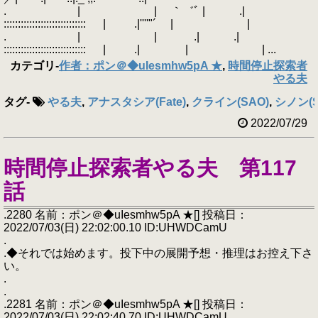
. | | ｀゛ﾞ | .|
::::::::::::::::::::::::::::: | .|''''"´ | |
. | | .| .|
::::::::::::::::::::::::::::: | .| | | ...
カテゴリ
-
作者：ポン＠◆uIesmhw5pA ★
,
時間停止探索者
やる夫
タグ
-
やる夫
,
アナスタシア(Fate)
,
クライン(SAO)
,
シノン(S
2022/07/29
時間停止探索者やる夫 第117
話
.2280 名前：ポン＠◆uIesmhw5pA ★[] 投稿日：
2022/07/03(日) 22:02:00.10 ID:UHWDCamU
.
.◆それでは始めます。投下中の展開予想・推理はお控え下さ
い。
.
.
.2281 名前：ポン＠◆uIesmhw5pA ★[] 投稿日：
2022/07/03(日) 22:02:40.70 ID:UHWDCamU