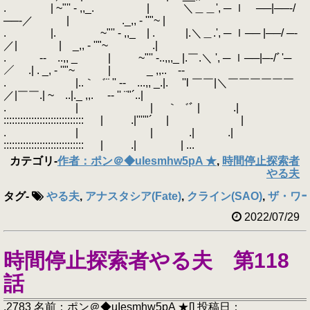
. | ~"'' - ,,_. | ＼＿＿', ─ ｌ ──|──‐/
──‐／ | ._,, - ''"~ |
. |. ~"'' - ,,_ | . |.＼＿.', ─ ｌ── |──/ ─‐
／| | _,, - ''"~ .|
. ‐- ..,, _ | ~"'' -..,,,_ |.￣.＼ ', ─ ｌ──|─‐/ﾞ'─
／ .| . _, - ''"~ | _ ,,.. -‐
. |..｀゛¨ '' ‐- ...,, _.|. ''l ￣￣|＼￣￣￣￣￣￣
／|￣￣.| ~ ..|._ ,,. -‐ '' ¨"´..|
. | | ｀゛ﾞ | .|
::::::::::::::::::::::::::::: | .|''''"´ | |
. | | .| .|
::::::::::::::::::::::::::::: | .| | ...
カテゴリ
-
作者：ポン＠◆uIesmhw5pA ★
,
時間停止探索者
やる夫
タグ
-
やる夫
,
アナスタシア(Fate)
,
クライン(SAO)
,
ザ・ワ
2022/07/29
時間停止探索者やる夫 第118
話
.2783 名前：ポン＠◆uIesmhw5pA ★[] 投稿日：