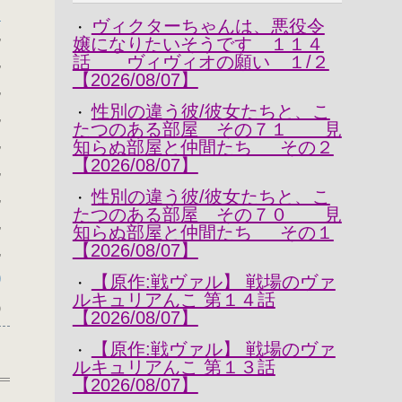
～
ヴィクターちゃんは、悪役令
・
,
嬢になりたいそうです １１４
話 ヴィヴィオの願い １/２
,
【2026/08/07】
,
性別の違う彼/彼女たちと、こ
・
,
たつのある部屋 その７１ 見
,
知らぬ部屋と仲間たち その２
【2026/08/07】
,
性別の違う彼/彼女たちと、こ
,
・
たつのある部屋 その７０ 見
,
知らぬ部屋と仲間たち その１
【2026/08/07】
,
)
【原作:戦ヴァル】 戦場のヴァ
・
ルキュリアんこ 第１４話
0
【2026/08/07】
【原作:戦ヴァル】 戦場のヴァ
・
ルキュリアんこ 第１３話
【2026/08/07】