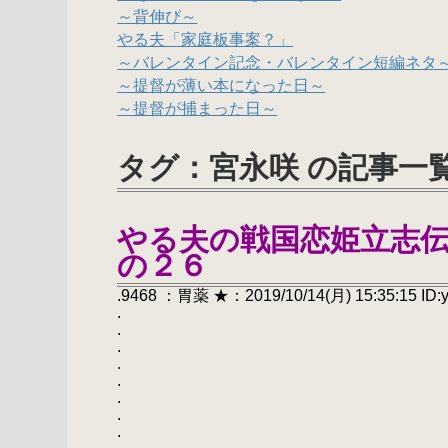
～背伸び～
やる夫「家庭板事案？」
～バレンタイン記念・バレンタイン短編ネタ
～提督が薄い本になった日～
～提督が捕まった日～
タグ：宮永咲 の記事一
やる夫の戦国恋姫立志
の２６
.9468 ：胃薬 ★：2019/10/14(月) 15:35:15 ID:
.
.
.
.
. やる夫の戦国恋姫立
.
.
.