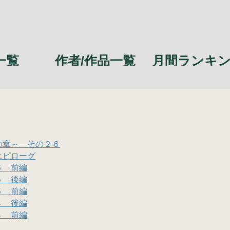
一覧
作者/作品一覧
月間ランキ
の章～ その２６
エピローグ
６ 前編
５ 後編
５ 前編
４ 後編
４ 前編