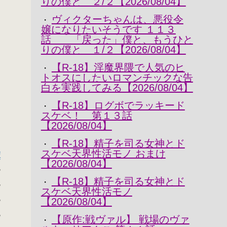
りの僕と ２/２【2026/08/04】
ヴィクターちゃんは、悪役令
・
嬢になりたいそうです １１３
話 「戻った」僕と、もうひと
りの僕と １/２【2026/08/04】
【R-18】淫魔界隈で人気のヒ
・
トオスにしたいロマンチックな告
白を実践してみる【2026/08/04】
【R-18】ログボでラッキード
・
スケベ！ 第１３話
【2026/08/04】
【R-18】精子を司る女神とド
・
スケベ天界性活モノ おまけ
譚
【2026/08/04】
,
【R-18】精子を司る女神とド
・
,
スケベ天界性活モノ
,
【2026/08/04】
,
【原作:戦ヴァル】 戦場のヴァ
・