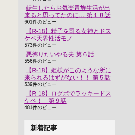
転生したらお気楽貴族生活が出
来ると思ってたのに… 第１８話
601件のビュー
【R-18】精子を司る女神とドス
ケベ天界性活モノ
573件のビュー
悪徳りたいやる夫 第６話
556件のビュー
【R-18】姫様がこのような所に
来られるはずがない！！ 第５話
539件のビュー
【R-18】ログボでラッキードス
ケベ！ 第９話
481件のビュー
新着記事