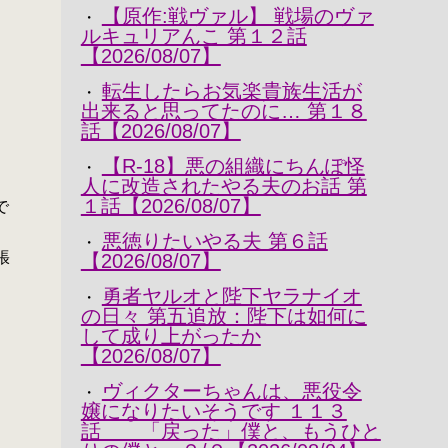
【原作:戦ヴァル】 戦場のヴァ
・
ルキュリアんこ 第１２話
【2026/08/07】
転生したらお気楽貴族生活が
・
出来ると思ってたのに… 第１８
話【2026/08/07】
【R-18】悪の組織にちんぽ怪
・
人に改造されたやる夫のお話 第
１話【2026/08/07】
で
悪徳りたいやる夫 第６話
・
張
【2026/08/07】
勇者ヤルオと陛下ヤラナイオ
・
の日々 第五追放：陛下は如何に
して成り上がったか
【2026/08/07】
ヴィクターちゃんは、悪役令
・
嬢になりたいそうです １１３
話 「戻った」僕と、もうひと