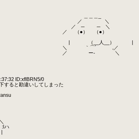
＿＿_
／ ＼
─ ─ ＼
●） （●）
__人__） |
｀⌒´ ,／
 ー‐ ＼
:32 ID:xfIBRN5/0
投下すると勘違いしてしまった
yansu
＼
:lハ
|