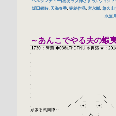
ベルダンディー(ああっ女神さまっ)
,
ヴィクト
坂田銀時
,
天海春香
,
完結作品
,
宮永咲
,
悠久山
水無
～あんこでやる夫の蝦
.1730 ：胃薬 ◆036aFhDFNU ＠胃薬 ★：2018/06
.
.
.
.
.
.
.
.
.
. ＿＿＿_
. ／ ＼
. ／ ─ ─ ＼
. ／ （●） （●
頑張る戦国譚～
. | （__人__） 