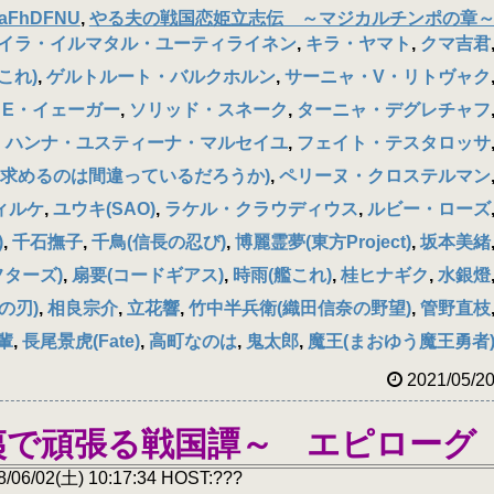
aFhDFNU
,
やる夫の戦国恋姫立志伝 ～マジカルチンポの章
イラ・イルマタル・ユーティライネン
,
キラ・ヤマト
,
クマ吉君
これ)
,
ゲルトルート・バルクホルン
,
サーニャ・V・リトヴャク
E・イェーガー
,
ソリッド・スネーク
,
ターニャ・デグレチャフ
ハンナ・ユスティーナ・マルセイユ
,
フェイト・テスタロッサ
求めるのは間違っているだろうか)
,
ペリーヌ・クロステルマン
ィルケ
,
ユウキ(SAO)
,
ラケル・クラウディウス
,
ルビー・ローズ
)
,
千石撫子
,
千鳥(信長の忍び)
,
博麗霊夢(東方Project)
,
坂本美緒
フターズ)
,
扇要(コードギアス)
,
時雨(艦これ)
,
桂ヒナギク
,
水銀燈
の刃)
,
相良宗介
,
立花響
,
竹中半兵衛(織田信奈の野望)
,
管野直枝
輩
,
長尾景虎(Fate)
,
高町なのは
,
鬼太郎
,
魔王(まおゆう魔王勇者
2021/05/2
夷で頑張る戦国譚～ エピローグ
/02(土) 10:17:34 HOST:???