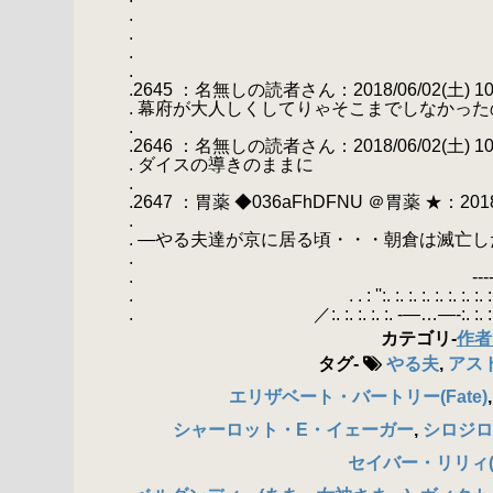
.
.
.
.
.2645 ：名無しの読者さん：2018/06/02(土) 10:19:2
. 幕府が大人しくしてりゃそこまでしなかっ
.
.2646 ：名無しの読者さん：2018/06/02(土) 10:22:
. ダイスの導きのままに
.
.2647 ：胃薬 ◆036aFhDFNU ＠胃薬 ★：2018/06
.
. ―やる夫達が京に居る頃・・・朝倉は滅亡し
.
. ----
. . . : '':. :. :. :. :. :. :. :. :. :. :. 
. ／:. :. :. :. :. -―…―-:. :. :. :.
カテゴリ
-
作者
タグ
-
やる夫
,
アスト
エリザベート・バートリー(Fate)
シャーロット・E・イェーガー
,
シロジロ
セイバー・リリィ(F