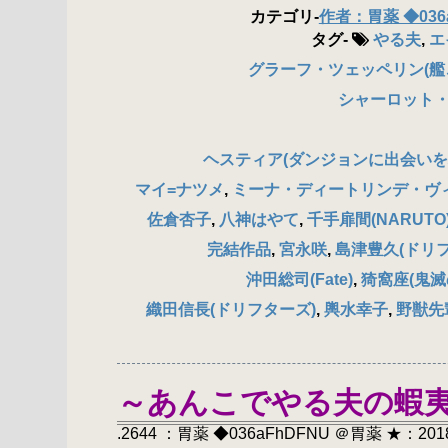
カテゴリ
-
作者：胃薬 ◆036
タグ
-
やる夫
,
エ
グラーフ・ツェッペリン(艦
シャーロット・
ヘスティア(ダンジョンに出会いを
マイ=ナツメ
,
ミーナ・ディートリンデ・ヴ
佐倉杏子
,
八神はやて
,
千手扉間(NARUTO
完結作品
,
宮永咲
,
島津豊久(ドリ
沖田総司(Fate)
,
猗窩座(鬼滅
織田信長(ドリフターズ)
,
輿水幸子
,
野獣先
～あんこでやる夫の蝦
.2644 ：胃薬 ◆036aFhDFNU ＠胃薬 ★：2018/06