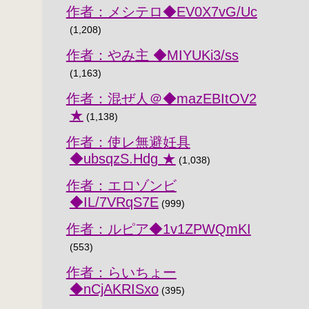
作者：メシテロ◆EV0X7vG/Uc
(1,208)
作者：やみ主 ◆MIYUKi3/ss
(1,163)
作者：混ぜ人＠◆mazEBItOV2
★
(1,138)
作者：使レ無避妊具
◆ubsqzS.Hdg ★
(1,038)
作者：エロゾンビ
◆IL/7VRqS7E
(999)
作者：ルピア◆1v1ZPWQmKI
(553)
作者：らいちょー
◆nCjAKRISxo
(395)