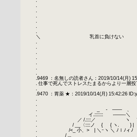
.
.
.
. ＿
. 
. ／ 
. ／ （
＼ 乳首に負けない
. | （
. ＼ 
. ／
.
.
.
.
.9469 ：名無しの読者さん：2019/10/14(月) 15:37
. 仕事で死んでストレスたまるからより一層
.
.9470 ：胃薬 ★：2019/10/14(月) 15:42:26 ID:
.
.
. _ - ―― 、
. イ.::::::: -――-＼
. ／ /.::::／ ヽ 
. / __〈::::ノ { { ヽ. } | 
. /<_ 小、> | ＼ｰヽ ＼ ﾉｌﾉィﾉ 
. / ...