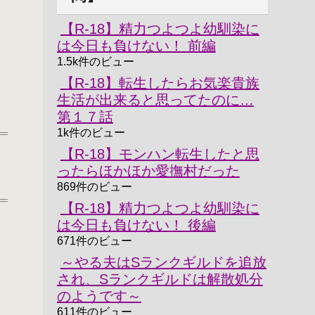
【R-18】精力つよつよ幼馴染に
は今日も負けない！ 前編
1.5k件のビュー
【R-18】転生したらお気楽貴族
生活が出来ると思ってたのに…
第１７話
1k件のビュー
【R-18】モンハン転生したと思
ったらほかほか愛撫村だった
869件のビュー
【R-18】精力つよつよ幼馴染に
は今日も負けない！ 後編
671件のビュー
～やる夫はSランクギルドを追放
され、Sランクギルドは解散処分
のようです～
611件のビュー