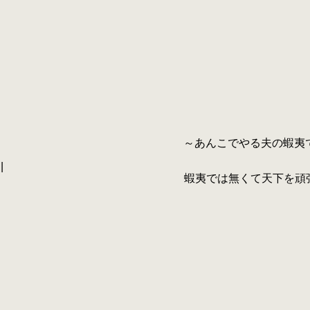
） ＼ ～あんこでやる夫の蝦夷
|
／ 蝦夷では無くて天下を頑