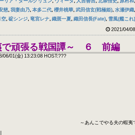
ーリア・ダールグリュン
,
ヴィータ
,
人吉善吉
,
北条悟史
,
原村和
安慈
,
我妻由乃
,
本多二代
,
櫻井桃華
,
武田信玄(戦極姫)
,
水瀬伊織
月空
,
碇シンジ
,
竜宮レナ
,
織斑一夏
,
織田信長(Fate)
,
雪風(艦これ
2021/04/0
夷で頑張る戦国譚～ ６ 前編
/01(金) 13:23:08 HOST:???
） ＼ ～あんこでやる夫の蝦夷
|