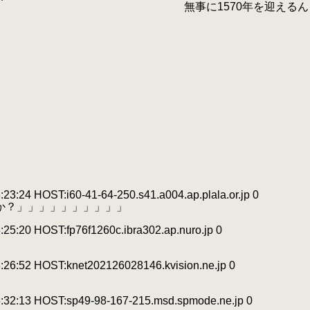
 無事に1570年を迎えるん
 HOST:i60-41-64-250.s41.a004.ap.plala.or.jp 0
すか？」」」」」」」」」」
 HOST:fp76f1260c.ibra302.ap.nuro.jp 0
2 HOST:knet202126028146.kvision.ne.jp 0
3 HOST:sp49-98-167-215.msd.spmode.ne.jp 0