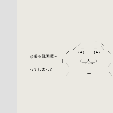
.
.
.
.
.
.
.
.
.
. ＿＿＿_
. ／ ＼
. ／ ─ ─ ＼
. ／ （●） （●
頑張る戦国譚～
. | （__人__） 
. ＼ ｀⌒´ ,
ってしまった
. ／ ー‐ ＼
.
.
.
.
.
.
.
.
.