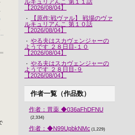
,
ルキュリアんこ 第１１話
【2026/08/04】
,
【原作:戦ヴァル】 戦場のヴァ
・
)
ルキュリアんこ 第１０話
8
【2026/08/04】
やる夫はスカヴェンジャーの
・
ようです ２８日目-１０
【2026/08/04】
やる夫はスカヴェンジャーの
・
ようです ２８日目-９
【2026/08/04】
作者一覧（作品数）
作者：胃薬 ◆036aFhDFNU
(2,334)
で
作者：◆N99UpbkNMc
(1,229)