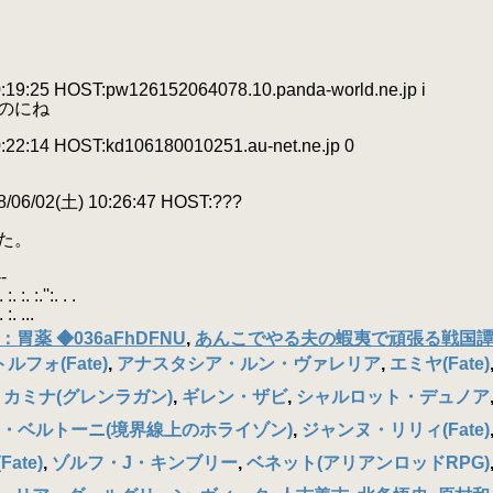
5 HOST:pw126152064078.10.panda-world.ne.jp i
たのにね
14 HOST:kd106180010251.au-net.ne.jp 0
/02(土) 10:26:47 HOST:???
た。
-
:.'':. . .
 ...
：胃薬 ◆036aFhDFNU
,
あんこでやる夫の蝦夷で頑張る戦国
ルフォ(Fate)
,
アナスタシア・ルン・ヴァレリア
,
エミヤ(Fate)
,
カミナ(グレンラガン)
,
ギレン・ザビ
,
シャルロット・デュノア
・ベルトーニ(境界線上のホライゾン)
,
ジャンヌ・リリィ(Fate)
ate)
,
ゾルフ・J・キンブリー
,
ベネット(アリアンロッドRPG)